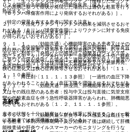
１）． 生ワクチン又は弱毒生ワクチン［接種した生ワクチ
Ｄ２０陽性のＢ細胞性リンパ増殖性疾患（成人））」等）を
ンの原病に基づく症状が発現した場合には適切な処置を行う
熟読すること。
（Ｂリンパ球傷害作用により発病するおそれがある）］。
（特定の背景を有する患者に関する注意）
２）． 不活化ワクチン［ワクチンの効果を減弱させるおそ
れがある（Ｂリンパ球傷害作用によりワクチンに対する免疫
（合併症・既往歴等のある患者）
が得られないおそれがある）］。
９．１．１． 〈効能共通〉心機能障害のある患者又はその
３）． 免疫抑制作用を有する薬剤（免疫抑制剤、副腎皮質
既往歴のある患者：投与中又は投与直後に心電図、心エコー
ホルモン剤等）［発熱などの感染症＜細菌及びウイルス等＞
等によるモニタリングを行うなど、患者の状態を十分に観察
に基づく症状が発現した場合は、適切な処置を行う（過度の
すること（投与中又は投与後に不整脈悪化又は不整脈再発、
免疫抑制作用による感染症誘発の危険性がある）］。
狭心症悪化又は狭心症再発等させるおそれがある）〔１１．
１．１０参照〕。
４）． 降圧剤〔１１．１．１３参照〕［一過性の血圧下降
があらわれることがある（血圧下降を増強させるおそれがあ
９．１．２． 〈効能共通〉肺浸潤、肺機能障害のある患者
る）］。
又はその既往歴のある患者：投与中又は投与直後に気管支痙
攣や低酸素血症を伴う急性呼吸器障害があらわれ、肺機能悪
高齢者
化させるおそれがある〔１．２、１１．１．１参照〕。
患者の状態を十分に観察しながら慎重に投与すること（一般
９．１．３． 〈効能共通〉肝炎ウイルス感染又は既往を有
に高齢者では生理機能が低下している）。
する患者：本剤の治療期間中及び治療終了後は継続して肝機
能検査値や肝炎ウイルスマーカーのモニタリングを行うな