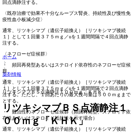
回点滴静注する。
〈既存治療で効果不十分なループス腎炎、持続性及び慢性免
疫性血小板減少症〉
通常、リツキシマブ（遺伝子組換え）［リツキシマブ後続
１］として１回量３７５ｍｇ／uを１週間間隔で４回点滴静
注する。
〈ネフローゼ症候群〉
ホーム
・ 頻回再発型あるいはステロイド依存性のネフローゼ症候
群
薬剤情報
通常、リツキシマブ（遺伝子組換え）［リツキシマブ後続
１］として１回量３７５ｍｇ／uを１週間間隔で２回点滴静
リツキシマブＢＳ点滴静注１００ｍｇ「ＫＨＫ」
注する。ただし、１回あたりの最大投与量は５００ｍｇまで
とする。
リツキシマブＢＳ点滴静注１
・ 難治性のネフローゼ症候群（頻回再発型、ステロイド依
存性あるいはステロイド抵抗性を示す場合）
００ｍｇ「ＫＨＫ」
通常、リツキシマブ（遺伝子組換え）［リツキシマブ後続