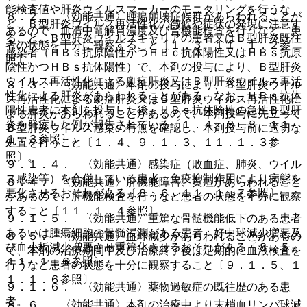
能検査値や肝炎ウイルスマーカーのモニタリングを行うな
８．２． 〈効能共通〉腫瘍崩壊症候群があらわれることが
ど、Ｂ型肝炎ウイルス再活性化の徴候や症状の発現に注意す
あるので、血清中電解質濃度及び腎機能検査を行うなど、患
ること。Ｂ型肝炎ウイルスキャリアの患者又はＢ型肝炎既往
者の状態を十分に観察すること〔１．３、１１．１．２参
感染者（ＨＢｓ抗原陰性かつＨＢｃ抗体陽性又はＨＢｓ抗原
照〕。
陰性かつＨＢｓ抗体陽性）で、本剤の投与により、Ｂ型肝炎
ウイルス再活性化による劇症肝炎又はＢ型肝炎ウイルス再活
８．３． 〈効能共通〉本剤の投与により、Ｂ型肝炎ウイル
性化による肝炎があらわれることがある。なお、ＨＢｓ抗体
ス再活性化による劇症肝炎又はＢ型肝炎ウイルス再活性化に
陽性患者に本剤を投与した後、ＨＢｓ抗体陰性の急性Ｂ型肝
よる肝炎があらわれることがあるので、本剤投与に先立って
炎を発症した例が報告されている〔１．４、８．３、１１．
Ｂ型肝炎ウイルス感染の有無を確認し、本剤投与前に適切な
１．３参照〕。
処置を行うこと〔１．４、９．１．３、１１．１．３参
照〕。
９．１．４． 〈効能共通〉感染症（敗血症、肺炎、ウイル
ス感染等）を合併している患者：免疫抑制作用により病態を
８．４． 〈効能共通〉肝機能障害、黄疸があらわれること
悪化させるおそれがある〔８．６、１１．１．７参照〕。
があるので、肝機能検査を行うなど患者の状態を十分に観察
すること〔１１．１．４参照〕。
９．１．５． 〈効能共通〉重篤な骨髄機能低下のある患者
あるいは腫瘍細胞の骨髄浸潤がある患者：好中球減少増悪及
８．５． 〈効能共通〉血球減少があらわれることがあるの
び血小板減少増悪させ重篤化させるおそれがある〔８．５、
で、本剤の治療期間中及び治療終了後は定期的に血液検査を
１１．１．６参照〕。
行うなど患者の状態を十分に観察すること〔９．１．５、１
１．１．６参照〕。
９．１．６． 〈効能共通〉薬物過敏症の既往歴のある患
者。
８．６． 〈効能共通〉本剤の治療中より末梢血リンパ球減