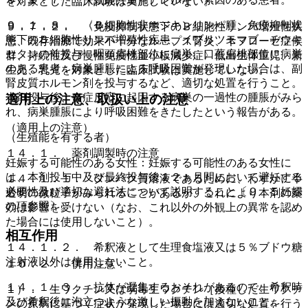
を対象とした臨床試験は実施していない。
９．１．８． 〈Ｂ細胞性非ホジキンリンパ腫、免疫抑制状
９．７．２． 〈免疫抑制状態下のＢ細胞性リンパ増殖性疾
態下のＢ細胞性リンパ増殖性疾患、イブリツモマブ チウキ
患、既存治療で効果不十分なループス腎炎、ネフローゼ症候
セタンの前投与〉咽頭扁桃部位に病巣、口蓋扁桃部位に病巣
群、持続性及び慢性免疫性血小板減少症〉低出生体重児、新
のある患者：病巣腫脹による呼吸困難が発現した場合は、副
生児、乳児を対象とした臨床試験は実施していない。
腎皮質ホルモン剤を投与するなど、適切な処置を行うこと。
本剤投与後、炎症反応に起因する病巣の一過性の腫脹がみら
適用上の注意、取扱い上の注意
れ、病巣腫脹により呼吸困難をきたしたという報告がある。
（適用上の注意）
（生殖能を有する者）
１４．１． 薬剤調製時の注意
妊娠する可能性のある女性：妊娠する可能性のある女性に
は、本剤投与中及び最終投与後１２ヵ月間において避妊する
１４．１．１． タンパク質溶液であるために、わずかに半
必要性及び適切な避妊法について説明すること〔９．５妊婦
透明の微粒子がみられることがあるが、これにより本剤の薬
の項参照〕。
効は影響を受けない（なお、これ以外の外観上の異常を認め
た場合には使用しないこと）。
相互作用
１４．１．２． 希釈液として生理食塩液又は５％ブドウ糖
注射液以外は使用しないこと。
１０．２． 併用注意：
１４．１．３． 抗体が凝集するおそれがあるので、希釈時
１）． 生ワクチン又は弱毒生ワクチン［接種した生ワクチ
及び希釈後に泡立つような激しい振動を加えないこと。
ンの原病に基づく症状が発現した場合には適切な処置を行う