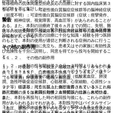
が発現することがある〔１０．２参照〕。
腎移植時の抗体関連型拒絶反応の治療に対する国内臨床第３
相試験を基に集計した。
１１．１．１４． 可逆性後白質脳症症候群等の脳神経症状
（頻度不明）：可逆性後白質脳症症候群（症状：痙攣発作、
警告
頭痛、精神症状、視覚障害、高血圧等）があらわれることが
ある。また、本剤の治療終了後６ヵ月までの間に、失明、難
１．１． 本剤の投与は、緊急時に十分に対応できる医療施
聴等の視聴覚障害、感覚障害、顔面神経麻痺等の脳神経障害
設において、適応疾患の治療に十分な知識・経験を持つ医師
が報告されている。
のもとで、本剤の使用が適切と判断される症例のみに行うこ
と。また、治療開始に先立ち、患者又はその家族に有効性及
その他の副作用
び危険性を十分に説明し、同意を得てから投与を開始するこ
と。
１１．２． その他の副作用
１．２． 本剤の投与開始後３０分〜２時間よりあらわれる
１）． 呼吸器：（５％以上）咽喉頭炎（２５．５％）、鼻
ｉｎｆｕｓｉｏｎ ｒｅａｃｔｉｏｎのうちアナフィラキシ
炎（１５．８％）、口腔咽頭不快感（１２．８％）、咳、
ー、肺障害、心障害等の重篤な副作用（低酸素血症、肺浸
（５％未満）呼吸障害、喘鳴、鼻出血。
潤、急性呼吸促迫症候群、心筋梗塞、心室細動、心原性ショ
２）． 循環器：（５％以上）血圧上昇（１２．３％）、頻
ック等）により、死亡に至った例が報告されている。これら
脈、潮紅、（５％未満）動悸、血管拡張、徐脈、末梢性虚
の死亡例の多くは初回投与後２４時間以内にみられている。
血。
また、本剤を再投与した時の初回投与後にも、これらの副作
用があらわれるおそれがある。本剤投与中はバイタルサイン
３）． 消化器：（５％以上）悪心・嘔吐（１５．６％）、
（血圧、脈拍、呼吸数等）のモニタリングや自他覚症状の観
腹痛、口内炎、食欲不振、下痢、（５％未満）口内乾燥、便