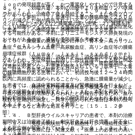
ｉｏｎの発現頻度が高く、かつ重篤化しやすいので注意する
８．６． 〈効能共通〉本剤の治療中より末梢血リンパ球減
こと〔７．１、７．２、７．８、８．１、９．１．２、１
少があらわれ、治療終了後も持続すること、また免疫グロブ
１．１．１参照〕［１）血液中に大量の腫瘍細胞＜２５００
リンが減少した例が報告されていることなど、免疫抑制作用
０／μＬ以上＞があるなど腫瘍量の多い患者、２）脾腫を伴
により細菌やウイルスによる感染症が生じる又は感染症悪化
う患者、３）心機能障害、肺機能障害を有する患者］。
する可能性がある。本剤によりニューモシスチス肺炎発現の
おそれがあるので、適切な予防措置を考慮すること〔９．
１．３． 腫瘍量の急激な減少に伴い、腎不全、高カリウム
１．４、１１．１．７参照〕。
血症、低カルシウム血症、高尿酸血症、高リン血症等の腫瘍
崩壊症候群（ｔｕｍｏｒ ｌｙｓｉｓ ｓｙｎｄｒｏｍｅ）
８．７． 〈効能共通〉消化管穿孔・消化管閉塞があらわれ
があらわれ、本症候群に起因した急性腎障害による死亡例及
ることがあるので、初期症状としての腹痛、腹部膨満感、下
び透析が必要となった患者が報告されている（血液中に大量
血、吐血、貧血等の観察を十分に行うこと〔１１．１．１２
の腫瘍細胞がある患者において、初回投与後１２〜２４時間
参照〕。
以内に高頻度に認められることから、急激に腫瘍量が減少し
た患者では、血清中電解質濃度及び腎機能検査を行うなど、
８．８． 〈持続性及び慢性免疫性血小板減少症〉本剤によ
患者の状態を十分観察すること）。また、本剤を再投与した
り血小板数過剰増加があらわれたとの報告があるため、血小
時の初回投与後にも、これらの副作用があらわれるおそれが
板数を定期的に測定し、異常が認められた場合は本剤の投与
ある〔８．２、１１．１．２参照〕。
を中止するなど適切な処置を行うこと〔１５．１．２参
照〕。
１．４． Ｂ型肝炎ウイルスキャリアの患者で、本剤の治療
期間中又は治療終了後に、劇症肝炎又は肝炎増悪、肝不全に
８．９． 〈免疫抑制状態下のＢ細胞性リンパ増殖性疾患〉
よる死亡例が報告されている〔８．３、９．１．３、１１．
本剤を使用する際には、関連文献（「医療上の必要性の高い
１．３参照〕。