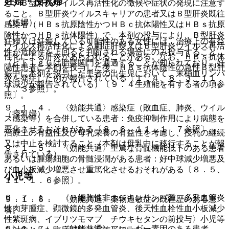
妊婦・授乳婦
ど、Ｂ型肝炎ウイルス再活性化の徴候や症状の発現に注意す
ること。Ｂ型肝炎ウイルスキャリアの患者又はＢ型肝炎既往
（妊婦）
感染者（ＨＢｓ抗原陰性かつＨＢｃ抗体陽性又はＨＢｓ抗原
陰性かつＨＢｓ抗体陽性）で、本剤の投与により、Ｂ型肝炎
妊婦又は妊娠している可能性のある女性には、治療上の有益
ウイルス再活性化による劇症肝炎又はＢ型肝炎ウイルス再活
性が危険性を上回ると判断される場合にのみ投与すること
性化による肝炎があらわれることがある。なお、ＨＢｓ抗体
（ヒトＩｇＧは胎盤関門を通過することが知られており、妊
陽性患者に本剤を投与した後、ＨＢｓ抗体陰性の急性Ｂ型肝
娠中に本剤を投与した患者の出生児において、末梢血リンパ
炎を発症した例が報告されている〔１．４、８．３、１１．
球減少が報告されている）〔９．４生殖能を有する者の項参
１．３参照〕。
照〕。
９．１．４． 〈効能共通〉感染症（敗血症、肺炎、ウイル
（授乳婦）
ス感染等）を合併している患者：免疫抑制作用により病態を
悪化させるおそれがある〔８．６、１１．１．７参照〕。
治療上の有益性及び母乳栄養の有益性を考慮し、授乳の継続
又は中止を検討すること（本剤は母乳中に移行することが報
９．１．５． 〈効能共通〉重篤な骨髄機能低下のある患者
告されている）。
あるいは腫瘍細胞の骨髄浸潤がある患者：好中球減少増悪及
び血小板減少増悪させ重篤化させるおそれがある〔８．５、
小児等
１１．１．６参照〕。
９．７．１． 〈Ｂ細胞性非ホジキンリンパ腫、多発血管炎
９．１．６． 〈効能共通〉薬物過敏症の既往歴のある患
性肉芽腫症、顕微鏡的多発血管炎、後天性血栓性血小板減少
者。
性紫斑病、イブリツモマブ チウキセタンの前投与〉小児等
９．１．７． 〈効能共通〉アレルギー素因のある患者。