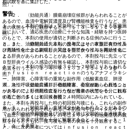
相試験を基に集計した。
照〕。
警告
８．２． 〈効能共通〉腫瘍崩壊症候群があらわれることが
あるので、血清中電解質濃度及び腎機能検査を行うなど、患
１．１． 本剤の投与は、緊急時に十分に対応できる医療施
者の状態を十分に観察すること〔１．３、１１．１．２参
設において、適応疾患の治療に十分な知識・経験を持つ医師
照〕。
のもとで、本剤の使用が適切と判断される症例のみに行うこ
８．３． 〈効能共通〉本剤の投与により、Ｂ型肝炎ウイル
と。また、治療開始に先立ち、患者又はその家族に有効性及
ス再活性化による劇症肝炎又はＢ型肝炎ウイルス再活性化に
び危険性を十分に説明し、同意を得てから投与を開始するこ
よる肝炎があらわれることがあるので、本剤投与に先立って
と。
Ｂ型肝炎ウイルス感染の有無を確認し、本剤投与前に適切な
１．２． 本剤の投与開始後３０分〜２時間よりあらわれる
処置を行うこと〔１．４、９．１．３、１１．１．３参
ｉｎｆｕｓｉｏｎ ｒｅａｃｔｉｏｎのうちアナフィラキシ
照〕。
ー、肺障害、心障害等の重篤な副作用（低酸素血症、肺浸
８．４． 〈効能共通〉肝機能障害、黄疸があらわれること
潤、急性呼吸促迫症候群、心筋梗塞、心室細動、心原性ショ
があるので、肝機能検査を行うなど患者の状態を十分に観察
ック等）により、死亡に至った例が報告されている。これら
すること〔１１．１．４参照〕。
の死亡例の多くは初回投与後２４時間以内にみられている。
また、本剤を再投与した時の初回投与後にも、これらの副作
８．５． 〈効能共通〉血球減少があらわれることがあるの
用があらわれるおそれがある。本剤投与中はバイタルサイン
で、本剤の治療期間中及び治療終了後は定期的に血液検査を
（血圧、脈拍、呼吸数等）のモニタリングや自他覚症状の観
行うなど患者の状態を十分に観察すること〔９．１．５、１
察を行うとともに、投与後も患者の状態を十分観察するこ
１．１．６参照〕。
と。特に次の患者についてはｉｎｆｕｓｉｏｎ ｒｅａｃｔ