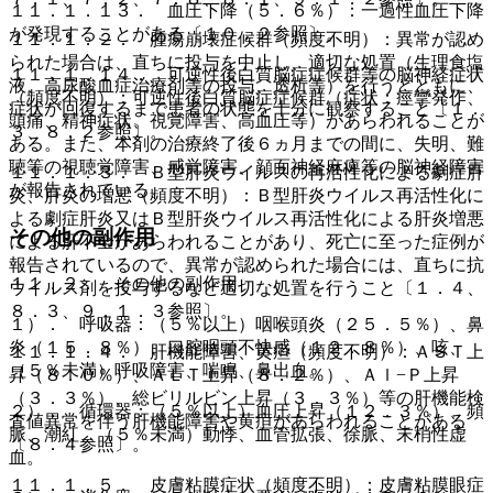
１１．１．１３． 血圧下降（５．６％）：一過性血圧下降
が発現することがある〔１０．２参照〕。
１１．１．２． 腫瘍崩壊症候群（頻度不明）：異常が認め
られた場合は、直ちに投与を中止し、適切な処置（生理食塩
１１．１．１４． 可逆性後白質脳症症候群等の脳神経症状
液、高尿酸血症治療剤等の投与、透析等）を行うとともに、
（頻度不明）：可逆性後白質脳症症候群（症状：痙攣発作、
症状が回復するまで患者の状態を十分に観察すること〔１．
頭痛、精神症状、視覚障害、高血圧等）があらわれることが
３、８．２参照〕。
ある。また、本剤の治療終了後６ヵ月までの間に、失明、難
聴等の視聴覚障害、感覚障害、顔面神経麻痺等の脳神経障害
１１．１．３． Ｂ型肝炎ウイルスの再活性化による劇症肝
が報告されている。
炎、肝炎の増悪（頻度不明）：Ｂ型肝炎ウイルス再活性化に
よる劇症肝炎又はＢ型肝炎ウイルス再活性化による肝炎増悪
その他の副作用
による肝不全があらわれることがあり、死亡に至った症例が
報告されているので、異常が認められた場合には、直ちに抗
１１．２． その他の副作用
ウイルス剤を投与するなど適切な処置を行うこと〔１．４、
８．３、９．１．３参照〕。
１）． 呼吸器：（５％以上）咽喉頭炎（２５．５％）、鼻
炎（１５．８％）、口腔咽頭不快感（１２．８％）、咳、
１１．１．４． 肝機能障害、黄疸（頻度不明）：ＡＳＴ上
（５％未満）呼吸障害、喘鳴、鼻出血。
昇（８．０％）、ＡＬＴ上昇（８．２％）、Ａｌ−Ｐ上昇
（３．３％）、総ビリルビン上昇（３．３％）等の肝機能検
２）． 循環器：（５％以上）血圧上昇（１２．３％）、頻
査値異常を伴う肝機能障害や黄疸があらわれることがある
脈、潮紅、（５％未満）動悸、血管拡張、徐脈、末梢性虚
〔８．４参照〕。
血。
１１．１．５． 皮膚粘膜症状（頻度不明）：皮膚粘膜眼症