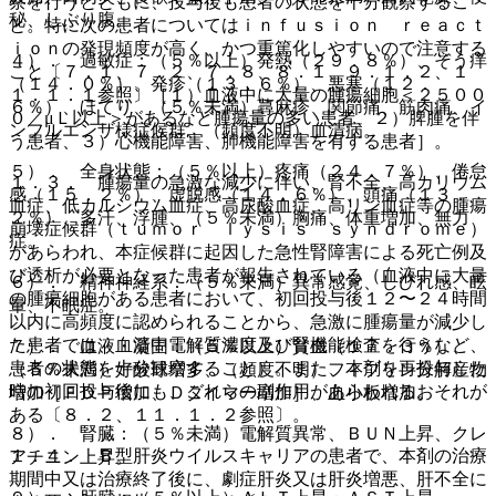
察を行うとともに、投与後も患者の状態を十分観察するこ
秘、しぶり腹。
と。特に次の患者についてはｉｎｆｕｓｉｏｎ ｒｅａｃｔ
ｉｏｎの発現頻度が高く、かつ重篤化しやすいので注意する
４）． 過敏症：（５％以上）発熱（２９．８％）、そう痒
こと〔７．１、７．２、７．８、８．１、９．１．２、１
（１４．０％）、発疹（１３．６％）、悪寒（１２．
１．１．１参照〕［１）血液中に大量の腫瘍細胞＜２５００
６％）、ほてり、（５％未満）蕁麻疹、関節痛、筋肉痛、イ
０／μＬ以上＞があるなど腫瘍量の多い患者、２）脾腫を伴
ンフルエンザ様症候群、（頻度不明）血清病。
う患者、３）心機能障害、肺機能障害を有する患者］。
５）． 全身状態：（５％以上）疼痛（２４．７％）、倦怠
１．３． 腫瘍量の急激な減少に伴い、腎不全、高カリウム
感（１５．２％）、虚脱感（１４．６％）、頭痛（１３．
血症、低カルシウム血症、高尿酸血症、高リン血症等の腫瘍
２％）、多汗、浮腫、（５％未満）胸痛、体重増加、無力
崩壊症候群（ｔｕｍｏｒ ｌｙｓｉｓ ｓｙｎｄｒｏｍｅ）
症。
があらわれ、本症候群に起因した急性腎障害による死亡例及
び透析が必要となった患者が報告されている（血液中に大量
６）． 精神神経系：（５％未満）異常感覚、しびれ感、眩
の腫瘍細胞がある患者において、初回投与後１２〜２４時間
暈、不眠症。
以内に高頻度に認められることから、急激に腫瘍量が減少し
た患者では、血清中電解質濃度及び腎機能検査を行うなど、
７）． 血液・凝固：（５％以上）貧血（１７．３％）、
患者の状態を十分観察すること）。また、本剤を再投与した
（５％未満）好酸球増多、（頻度不明）フィブリン分解産物
時の初回投与後にも、これらの副作用があらわれるおそれが
増加［ＦＤＰ増加、Ｄダイマー増加］、血小板増加。
ある〔８．２、１１．１．２参照〕。
８）． 腎臓：（５％未満）電解質異常、ＢＵＮ上昇、クレ
１．４． Ｂ型肝炎ウイルスキャリアの患者で、本剤の治療
アチニン上昇。
期間中又は治療終了後に、劇症肝炎又は肝炎増悪、肝不全に