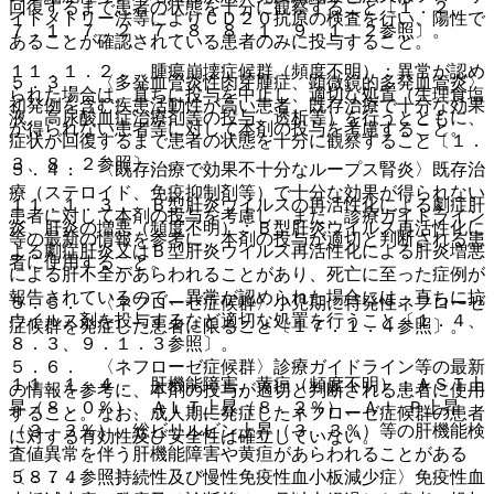
回復するまで患者の状態を十分に観察すること〔１．２、
イトメトリー法等によりＣＤ２０抗原の検査を行い、陽性で
７．１、７．２、７．８、８．１、９．１．２参照〕。
あることが確認されている患者のみに投与すること。
１１．１．２． 腫瘍崩壊症候群（頻度不明）：異常が認め
５．３． 〈多発血管炎性肉芽腫症、顕微鏡的多発血管炎〉
られた場合は、直ちに投与を中止し、適切な処置（生理食塩
初発例を含む疾患活動性が高い患者、既存治療で十分な効果
液、高尿酸血症治療剤等の投与、透析等）を行うとともに、
が得られない患者等に対して本剤の投与を考慮すること。
症状が回復するまで患者の状態を十分に観察すること〔１．
３、８．２参照〕。
５．４． 〈既存治療で効果不十分なループス腎炎〉既存治
療（ステロイド、免疫抑制剤等）で十分な効果が得られない
１１．１．３． Ｂ型肝炎ウイルスの再活性化による劇症肝
患者に対して本剤の投与を考慮し、また、診療ガイドライン
炎、肝炎の増悪（頻度不明）：Ｂ型肝炎ウイルス再活性化に
等の最新の情報を参考に、本剤の投与が適切と判断される患
よる劇症肝炎又はＢ型肝炎ウイルス再活性化による肝炎増悪
者に使用すること。
による肝不全があらわれることがあり、死亡に至った症例が
報告されているので、異常が認められた場合には、直ちに抗
５．５． 〈ネフローゼ症候群〉小児期に特発性ネフローゼ
ウイルス剤を投与するなど適切な処置を行うこと〔１．４、
症候群を発症した患者に限ること〔１７．１．４参照〕。
８．３、９．１．３参照〕。
５．６． 〈ネフローゼ症候群〉診療ガイドライン等の最新
１１．１．４． 肝機能障害、黄疸（頻度不明）：ＡＳＴ上
の情報を参考に、本剤の投与が適切と判断される患者に使用
昇（８．０％）、ＡＬＴ上昇（８．２％）、Ａｌ−Ｐ上昇
すること。なお、成人期に発症したネフローゼ症候群の患者
（３．３％）、総ビリルビン上昇（３．３％）等の肝機能検
に対する有効性及び安全性は確立していない。
査値異常を伴う肝機能障害や黄疸があらわれることがある
〔８．４参照〕。
５．７． 〈持続性及び慢性免疫性血小板減少症〉免疫性血