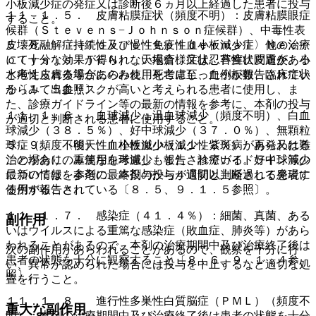
小板減少症の発症又は診断後６ヵ月以上経過した患者に投与
１１．１．５． 皮膚粘膜症状（頻度不明）：皮膚粘膜眼症
すること。
候群（Ｓｔｅｖｅｎｓ−Ｊｏｈｎｓｏｎ症候群）、中毒性表
皮壊死融解症（Ｔｏｘｉｃ Ｅｐｉｄｅｒｍａｌ Ｎｅｃｒ
５．８． 〈持続性及び慢性免疫性血小板減少症〉他の治療
ｏｌｙｓｉｓ：ＴＥＮ）、天疱瘡様症状、苔癬状皮膚炎、小
にて十分な効果が得られない場合、又は忍容性に問題がある
水疱性皮膚炎等があらわれ、死亡に至った例が報告されてい
と考えられる場合にのみ使用を考慮し、血小板数、臨床症状
る〔１．５参照〕。
からみて出血リスクが高いと考えられる患者に使用し、ま
た、診療ガイドライン等の最新の情報を参考に、本剤の投与
１１．１．６． 血球減少：汎血球減少（頻度不明）、白血
が適切と判断される患者に使用すること。
球減少（３８．５％）、好中球減少（３７．０％）、無顆粒
球症（頻度不明）、血小板減少（１１．３％）があらわれる
５．９． 〈後天性血栓性血小板減少性紫斑病〉再発又は難
ことがあり、重篤な血球減少も報告されている。好中球減少
治の場合にのみ使用を考慮し、また、診療ガイドライン等の
については、本剤の最終投与から４週間以上経過して発現す
最新の情報を参考に、本剤の投与が適切と判断される患者に
る例が報告されている〔８．５、９．１．５参照〕。
使用すること。
１１．１．７． 感染症（４１．４％）：細菌、真菌、ある
副作用
いはウイルスによる重篤な感染症（敗血症、肺炎等）があら
われることがあるので、本剤の治療期間中及び治療終了後は
次の副作用があらわれることがあるので、観察を十分に行
患者の状態を十分に観察すること〔８．６、９．１．４参
い、異常が認められた場合には投与を中止するなど適切な処
照〕。
置を行うこと。
１１．１．８． 進行性多巣性白質脳症（ＰＭＬ）（頻度不
重大な副作用
明）：本剤の治療期間中及び治療終了後は患者の状態を十分