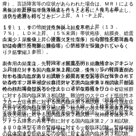
痺）、言語障害等の症状があらわれた場合は、ＭＲＩによる
９）． 肝臓：（５％以上）ＡＬＴ上昇、ＡＳＴ上昇、
画像診断及び脳脊髄液検査を行うとともに、投与を中止し、
（５％未満）総ビリルビン上昇、Ａｌ−Ｐ上昇。
適切な処置を行うこと。
１０）． その他：（５％以上）ＣＲＰ上昇（１３．
１１．１．９． 間質性肺炎（頻度不明）。
７％）、ＬＤＨ上昇、（５％未満）帯状疱疹、結膜炎、総蛋
１１．１．１０． 心障害（９．５％）：心室性不整脈ある
白減少、尿酸値上昇、皮脂欠乏性湿疹、投与部位反応（投与
いは心房性不整脈、狭心症、心筋梗塞が報告されている
部位疼痛、投与部位腫脹等）、アルブミン減少、しゃっく
〔９．１．１参照〕。
り、筋攣縮。
１１．１．１１． 腎障害（頻度不明）：血清クレアチニン
副作用の頻度は、先行バイオ医薬品のＢ細胞性非ホジキンリ
上昇（０．８％）、ＢＵＮ上昇（２．１％）等の腎障害があ
ンパ腫に対する国内臨床第２相試験、慢性リンパ性白血病に
らわれることがあり、透析を必要とする腎障害が報告されて
対する国内臨床第２相試験、頻回再発型あるいはステロイド
いるので、尿量減少、血清クレアチニンやＢＵＮの上昇が認
依存性ネフローゼ症候群に対する国内臨床第３相試験、難治
められた場合は投与を中止し、適切な処置を行うこと。
性の頻回再発型あるいはステロイド依存性ネフローゼ症候群
に対する国内臨床第３相試験、難治性のステロイド抵抗性ネ
１１．１．１２． 消化管穿孔・消化管閉塞（頻度不明）：
フローゼ症候群に対する国内臨床第３相試験、全身性強皮症
異常が認められた場合は、直ちにＸ線、ＣＴ検査等を実施し
に対する国内臨床第２相試験、難治性の尋常性天疱瘡及び落
て出血部位、穿孔・閉塞所見の有無を確認し、適切な処置を
葉状天疱瘡に対する国内臨床第２相試験、視神経脊髄炎スペ
行うこと〔８．７参照〕。
クトラム障害の再発予防に対する国内臨床第２／３相試験、
ＡＢＯ血液型不適合腎移植に対する一般臨床試験、腎移植時
１１．１．１３． 血圧下降（５．６％）：一過性血圧下降
の抗体関連型拒絶反応の抑制に対する国内臨床第３相試験、