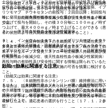
十分なループス腎炎、ネフローゼ症候群、持続性及び慢性免
ーゼ症候群＜ステロイド依存性を示す場合＞あるいは難治性
疫性血小板減少症、後天性血栓性血小板減少性紫斑病、イブ
ネフローゼ症候群＜ステロイド抵抗性を示す場合＞。
リツモマブ チウキセタンの前投与：２回目以降；初回投与
時に発現した副作用が軽微であった場合、１００ｍｇ／時ま
６）． 持続性免疫性血小板減少症及び慢性免疫性血小板減
で上げて投与を開始し、その後３０分毎に１００ｍｇ／時ず
少症。
つ上げて、最大４００ｍｇ／時まで上げることができる（患
７）． 後天性血栓性血小板減少性紫斑病。
者の状態により注入開始速度は適宜減速すること）。
８）． インジウム＜１１１Ｉｎ＞イブリツモマブ チウキ
７．４． 〈免疫抑制状態下のＢ細胞性リンパ増殖性疾患、
セタン＜遺伝子組換え＞注射液及びイットリウム＜９０Ｙ＞
多発血管炎性肉芽腫症、顕微鏡的多発血管炎、既存治療で効
イブリツモマブ チウキセタン＜遺伝子組換え＞注射液投与
果不十分なループス腎炎、ネフローゼ症候群、持続性及び慢
の前投与。
性免疫性血小板減少症、後天性血栓性血小板減少性紫斑病〉
再投与時の有効性及び安全性に関する情報は限られているた
効能・効果に関連する注意
め、本剤の再投与に関しては、実施の可否を慎重に検討する
こと。
（効能又は効果に関連する注意）
７．５． 〈Ｂ細胞性非ホジキンリンパ腫〉維持療法に用い
５．１． 〈Ｂ細胞性非ホジキンリンパ腫、免疫抑制状態下
る場合は、臨床試験に組み入れられた患者の組織型等につい
のＢ細胞性リンパ増殖性疾患〉本剤投与の適応となる造血器
て、「１７．臨床成績」の項の内容を熟知し、国内外の最新
腫瘍の診断は、病理診断に十分な経験を持つ医師又は施設に
のガイドライン等を参考に本剤の有効性及び安全性を十分に
より行うこと。
理解した上で、適応患者の選択を行うこと〔１７．１．２参
照〕。