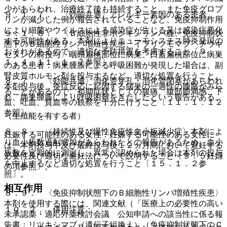
少があらわれ、治療終了後も持続すること、また免疫グロブ
９．１．７． 〈効能共通〉アレルギー素因のある患者。
リンが減少した例が報告されていることなど、免疫抑制作用
により細菌やウイルスによる感染症が生じる又は感染症悪化
９．１．８． 〈Ｂ細胞性非ホジキンリンパ腫、免疫抑制状
する可能性がある。本剤によりニューモシスチス肺炎発現の
態下のＢ細胞性リンパ増殖性疾患、イブリツモマブ チウキ
おそれがあるので、適切な予防措置を考慮すること〔９．
セタンの前投与〉咽頭扁桃部位に病巣、口蓋扁桃部位に病巣
１．４、１１．１．７参照〕。
のある患者：病巣腫脹による呼吸困難が発現した場合は、副
腎皮質ホルモン剤を投与するなど、適切な処置を行うこと。
８．７． 〈効能共通〉消化管穿孔・消化管閉塞があらわれ
本剤投与後、炎症反応に起因する病巣の一過性の腫脹がみら
ることがあるので、初期症状としての腹痛、腹部膨満感、下
れ、病巣腫脹により呼吸困難をきたしたという報告がある。
血、吐血、貧血等の観察を十分に行うこと〔１１．１．１２
参照〕。
（生殖能を有する者）
８．８． 〈持続性及び慢性免疫性血小板減少症〉本剤によ
妊娠する可能性のある女性：妊娠する可能性のある女性に
り血小板数過剰増加があらわれたとの報告があるため、血小
は、本剤投与中及び最終投与後１２ヵ月間において避妊する
板数を定期的に測定し、異常が認められた場合は本剤の投与
必要性及び適切な避妊法について説明すること〔９．５妊婦
を中止するなど適切な処置を行うこと〔１５．１．２参
の項参照〕。
照〕。
相互作用
８．９． 〈免疫抑制状態下のＢ細胞性リンパ増殖性疾患〉
本剤を使用する際には、関連文献（「医療上の必要性の高い
１０．２． 併用注意：
未承認薬・適応外薬検討会議 公知申請への該当性に係る報
告書：リツキシマブ（遺伝子組換え）（免疫抑制状態下のＣ