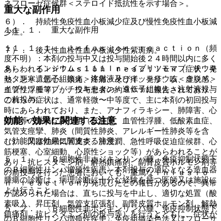
ネフローゼ症候群＜ステロイド抵抗性を示す場合＞。
重大な副作用
６）． 持続性免疫性血小板減少症及び慢性免疫性血小板減
１１．１． 重大な副作用
少症。
１１．１．１． Ｉｎｆｕｓｉｏｎ ｒｅａｃｔｉｏｎ（頻
７）． 後天性血栓性血小板減少性紫斑病。
度不明）：本剤の投与中又は投与開始後２４時間以内に多く
８）． インジウム＜１１１Ｉｎ＞イブリツモマブ チウキ
あらわれるｉｎｆｕｓｉｏｎ ｒｅａｃｔｉｏｎ（症状：発
セタン＜遺伝子組換え＞注射液及びイットリウム＜９０Ｙ＞
熱、悪寒、悪心、頭痛、疼痛、そう痒、発疹、咳、虚脱感、
イブリツモマブ チウキセタン＜遺伝子組換え＞注射液投与
血管性浮腫等）が、投与患者の約９０％に報告されており、
の前投与。
これらの症状は、通常軽微〜中等度で、主に本剤の初回投与
時にあらわれており、また、アナフィラキシー、肺障害、心
効能・効果に関連する注意
障害等の重篤な副作用（低血圧、血管性浮腫、低酸素血症、
気管支痙攣、肺炎（間質性肺炎、アレルギー性肺炎等を含
（効能又は効果に関連する注意）
む）、閉塞性細気管支炎、肺浸潤、急性呼吸促迫症候群、心
筋梗塞、心室細動、心原性ショック等）があらわれることが
５．１． 〈Ｂ細胞性非ホジキンリンパ腫、免疫抑制状態下
あり、抗ヒスタミン剤、解熱鎮痛剤、副腎皮質ホルモン剤等
のＢ細胞性リンパ増殖性疾患〉本剤投与の適応となる造血器
の前投与を行った患者においても、重篤なｉｎｆｕｓｉｏ
腫瘍の診断は、病理診断に十分な経験を持つ医師又は施設に
ｎ ｒｅａｃｔｉｏｎが発現したとの報告があるので、異常
より行うこと。
が認められた場合は、直ちに投与を中止し、適切な処置（酸
素吸入、昇圧剤、気管支拡張剤、副腎皮質ホルモン剤、解熱
５．２． 〈Ｂ細胞性非ホジキンリンパ腫、免疫抑制状態下
鎮痛剤、抗ヒスタミン剤の投与等）を行うとともに、症状が
のＢ細胞性リンパ増殖性疾患〉免疫組織染色法又はフローサ