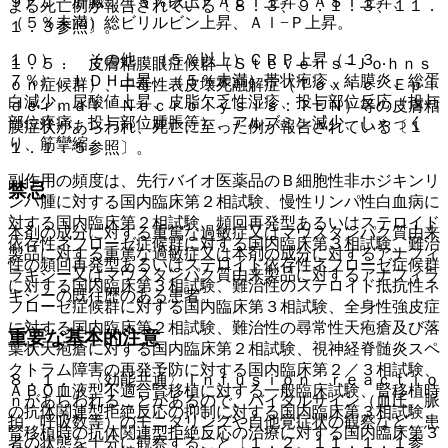
９）． 肝臓：（５％以上）ＡＬＴ上昇、ＡＳＴ上昇、
よる死亡例が報告されている〔８．３、９．１．３、１１．
（５％未満）総ビリルビン上昇、Ａｌ−Ｐ上昇。
１．３参照〕。
１０）． その他：（５％以上）ＣＲＰ上昇（１３．
１．５． 皮膚粘膜眼症候群（Ｓｔｅｖｅｎｓ−Ｊｏｈｎｓ
７％）、ＬＤＨ上昇、（５％未満）帯状疱疹、結膜炎、総蛋
ｏｎ症候群）、中毒性表皮壊死融解症（Ｔｏｘｉｃ Ｅｐｉ
白減少、尿酸値上昇、皮脂欠乏性湿疹、投与部位反応（投与
ｄｅｒｍａｌ Ｎｅｃｒｏｌｙｓｉｓ：ＴＥＮ）等の皮膚粘
部位疼痛、投与部位腫脹等）、アルブミン減少、しゃっく
膜症状があらわれ、死亡に至った例が報告されている〔１
り、筋攣縮。
１．１．５参照〕。
副作用の頻度は、先行バイオ医薬品のＢ細胞性非ホジキンリ
禁忌
ンパ腫に対する国内臨床第２相試験、慢性リンパ性白血病に
対する国内臨床第２相試験、頻回再発型あるいはステロイド
本剤の成分に対する重篤な過敏症又はマウスタンパク質由来
依存性ネフローゼ症候群に対する国内臨床第３相試験、難治
製品に対する重篤な過敏症又は本剤の成分に対するアナフィ
性の頻回再発型あるいはステロイド依存性ネフローゼ症候群
ラキシー又はマウスタンパク質由来製品に対するアナフィラ
に対する国内臨床第３相試験、難治性のステロイド抵抗性ネ
キシーの既往歴のある患者。
フローゼ症候群に対する国内臨床第３相試験、全身性強皮症
に対する国内臨床第２相試験、難治性の尋常性天疱瘡及び落
重要な基本的注意
葉状天疱瘡に対する国内臨床第２相試験、視神経脊髄炎スペ
クトラム障害の再発予防に対する国内臨床第２／３相試験、
８．１． 〈効能共通〉Ｉｎｆｕｓｉｏｎ ｒｅａｃｔｉｏ
ＡＢＯ血液型不適合腎移植に対する一般臨床試験、腎移植時
ｎがあらわれることがあるので、バイタルサイン（血圧、脈
の抗体関連型拒絶反応の抑制に対する国内臨床第３相試験、
拍、呼吸数等）のモニタリングや自他覚症状の観察など、患
腎移植時の抗体関連型拒絶反応の治療に対する国内臨床第３
者の状態を十分に観察すること〔１．２、１１．１．１参