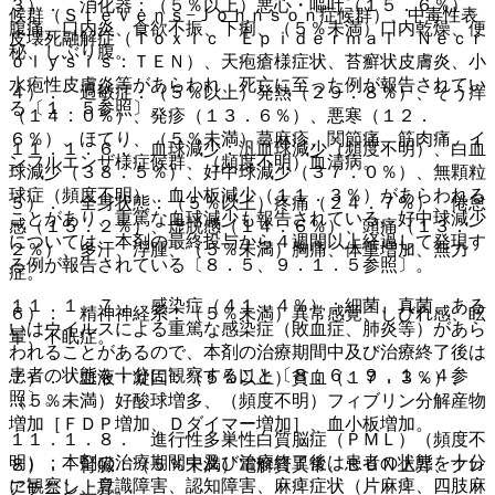
３）． 消化器：（５％以上）悪心・嘔吐（１５．６％）、
候群（Ｓｔｅｖｅｎｓ−Ｊｏｈｎｓｏｎ症候群）、中毒性表
腹痛、口内炎、食欲不振、下痢、（５％未満）口内乾燥、便
皮壊死融解症（Ｔｏｘｉｃ Ｅｐｉｄｅｒｍａｌ Ｎｅｃｒ
秘、しぶり腹。
ｏｌｙｓｉｓ：ＴＥＮ）、天疱瘡様症状、苔癬状皮膚炎、小
水疱性皮膚炎等があらわれ、死亡に至った例が報告されてい
４）． 過敏症：（５％以上）発熱（２９．８％）、そう痒
る〔１．５参照〕。
（１４．０％）、発疹（１３．６％）、悪寒（１２．
６％）、ほてり、（５％未満）蕁麻疹、関節痛、筋肉痛、イ
１１．１．６． 血球減少：汎血球減少（頻度不明）、白血
ンフルエンザ様症候群、（頻度不明）血清病。
球減少（３８．５％）、好中球減少（３７．０％）、無顆粒
球症（頻度不明）、血小板減少（１１．３％）があらわれる
５）． 全身状態：（５％以上）疼痛（２４．７％）、倦怠
ことがあり、重篤な血球減少も報告されている。好中球減少
感（１５．２％）、虚脱感（１４．６％）、頭痛（１３．
については、本剤の最終投与から４週間以上経過して発現す
２％）、多汗、浮腫、（５％未満）胸痛、体重増加、無力
る例が報告されている〔８．５、９．１．５参照〕。
症。
１１．１．７． 感染症（４１．４％）：細菌、真菌、ある
６）． 精神神経系：（５％未満）異常感覚、しびれ感、眩
いはウイルスによる重篤な感染症（敗血症、肺炎等）があら
暈、不眠症。
われることがあるので、本剤の治療期間中及び治療終了後は
患者の状態を十分に観察すること〔８．６、９．１．４参
７）． 血液・凝固：（５％以上）貧血（１７．３％）、
照〕。
（５％未満）好酸球増多、（頻度不明）フィブリン分解産物
増加［ＦＤＰ増加、Ｄダイマー増加］、血小板増加。
１１．１．８． 進行性多巣性白質脳症（ＰＭＬ）（頻度不
明）：本剤の治療期間中及び治療終了後は患者の状態を十分
８）． 腎臓：（５％未満）電解質異常、ＢＵＮ上昇、クレ
に観察し、意識障害、認知障害、麻痺症状（片麻痺、四肢麻
アチニン上昇。