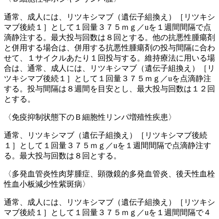
通常、成人には、リツキシマブ（遺伝子組換え）［リツキシ
マブ後続１］として１回量３７５ｍｇ／uを１週間間隔で点
滴静注する。最大投与回数は８回とする。他の抗悪性腫瘍剤
と併用する場合は、併用する抗悪性腫瘍剤の投与間隔に合わ
せて、１サイクルあたり１回投与する。維持療法に用いる場
合は、通常、成人には、リツキシマブ（遺伝子組換え）［リ
ツキシマブ後続１］として１回量３７５ｍｇ／uを点滴静注
する。投与間隔は８週間を目安とし、最大投与回数は１２回
とする。
〈免疫抑制状態下のＢ細胞性リンパ増殖性疾患〉
通常、リツキシマブ（遺伝子組換え）［リツキシマブ後続
１］として１回量３７５ｍｇ／uを１週間間隔で点滴静注す
る。最大投与回数は８回とする。
〈多発血管炎性肉芽腫症、顕微鏡的多発血管炎、後天性血栓
性血小板減少性紫斑病〉
通常、成人には、リツキシマブ（遺伝子組換え）［リツキシ
マブ後続１］として１回量３７５ｍｇ／uを１週間間隔で４