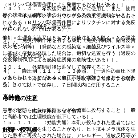
（Ｂリンパ球傷害作用により発病するおそれがある）］。
１４．１．４． 希釈後の液は速やかに使用し、また、使用
後の残液は、細菌汚染のおそれがあるので使用しないこと。
２）． 不活化ワクチン［ワクチンの効果を減弱させるおそ
れがある（Ｂリンパ球傷害作用によりワクチンに対する免疫
１４．２． 薬剤投与時の注意
が得られないおそれがある）］。
他剤＜生理食塩液又は５％ブドウ糖注射液を除く＞との混注
３）． 免疫抑制作用を有する薬剤（免疫抑制剤、副腎皮質
はしないこと。
ホルモン剤等）［発熱などの感染症＜細菌及びウイルス等＞
に基づく症状が発現した場合は、適切な処置を行う（過度の
（取扱い上の注意）
免疫抑制作用による感染症誘発の危険性がある）］。
２０．１． 外箱開封後は遮光して保存すること。
４）． 降圧剤〔１１．１．１３参照〕［一過性の血圧下降
があらわれることがある（血圧下降を増強させるおそれがあ
２０．２． 冷所（２〜８℃）から取り出して保存する場合
る）］。
は、３０℃以下で保存し、７日間以内に使用すること。
高齢者
その他の注意
患者の状態を十分に観察しながら慎重に投与すること（一般
１５．１． 臨床使用に基づく情報
に高齢者では生理機能が低下している）。
１５．１．１． 〈効能共通〉本剤が投与された患者ではヒ
ト抗キメラ抗体を生じることがあり、ヒト抗キメラ抗体を生
妊婦・授乳婦
じた患者に再投与された場合は、アレルギー、過敏反応等が