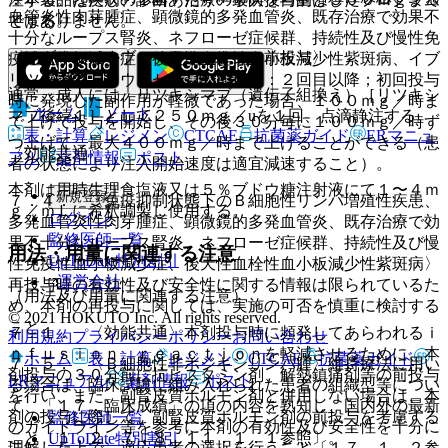
血管炎性肉芽腫症、顕微鏡的多発血管炎、既存治療で効果不
ではありません。
とする。
十分なループス腎炎、ネフローゼ症候群、持続性及び慢性免
〈イブリツモマブ チウキセタンの前投与〉
疫性血小板減少症、後天性血栓性血小板減少性紫斑病、イブ
リツモマブ チウキセタンの前投与：２回目以降；初回投与
通常、成人には、リツキシマブ（遺伝子組換え）［リツキシ
時に発現した副作用が軽微であった場合、１００ｍｇ／時ま
ホーム
ノート
マブ後続１］として２５０ｍｇ／uを１回、点滴静注する。
で上げて投与を開始し、その後３０分毎に１００ｍｇ／時ず
表・計算
レジメン
CTCAE
抗菌薬ガイド
ERマニュ
つ上げて、最大４００ｍｇ／時まで上げることができる（患
〈効能共通〉
アル
薬剤情報
ポスト
者の状態により注入開始速度は適宜減速すること）。
本剤は用時生理食塩液又は５％ブドウ糖注射液にて１〜４ｍ
新規登録
７．４． 〈免疫抑制状態下のＢ細胞性リンパ増殖性疾患、
ｇ／ｍＬに希釈調製し使用する。
ログイン
多発血管炎性肉芽腫症、顕微鏡的多発血管炎、既存治療で効
監修医師一覧
果不十分なループス腎炎、ネフローゼ症候群、持続性及び慢
用法・用量に関連する注意
UpToDate特別割引
性免疫性血小板減少症、後天性血栓性血小板減少性紫斑病〉
運営会社
再投与時の有効性及び安全性に関する情報は限られているた
（用法及び用量に関連する注意）
め、本剤の再投与に関しては、実施の可否を慎重に検討する
© 2021 HOKUTO Inc. All rights reserved.
こと。
７．１． 〈効能共通〉本剤投与時に頻発してあらわれるｉ
利用規約
プライバシーポリシー
お問い合わせ
ｎｆｕｓｉｏｎ ｒｅａｃｔｉｏｎを軽減させるために、本
ホーム
表・計算
レジメン
CTCAE
抗菌薬ガイド
７．５． 〈Ｂ細胞性非ホジキンリンパ腫〉維持療法に用い
剤投与の３０分前に抗ヒスタミン剤、解熱鎮痛剤等の前投与
ERマニュアル
薬剤情報
ポスト
る場合は、臨床試験に組み入れられた患者の組織型等につい
を行い、また、副腎皮質ホルモン剤と併用しない場合は、本
て、「１７．臨床成績」の項の内容を熟知し、国内外の最新
剤の投与に際して、副腎皮質ホルモン剤の前投与を考慮する
監修医師一覧
のガイドライン等を参考に本剤の有効性及び安全性を十分に
こと〔１．２、７．８、１１．１．１参照〕。
UpToDate特別割引
理解した上で、適応患者の選択を行うこと〔１７．１．２参