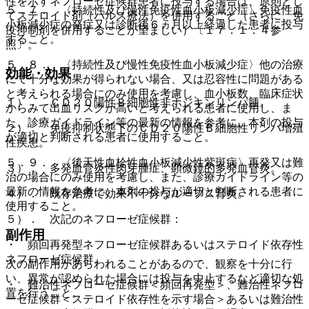
性を示すネフローゼ症候群患者に投与する場合は、原則とし
５．７． 〈持続性及び慢性免疫性血小板減少症〉免疫性血
てステロイド剤（パルス療法）を併用すること（さらに、免
小板減少症の発症又は診断後６ヵ月以上経過した患者に投与
疫抑制剤を併用することが望ましい）〔１７．１．４参
すること。
照〕。
５．８． 〈持続性及び慢性免疫性血小板減少症〉他の治療
効能・効果
にて十分な効果が得られない場合、又は忍容性に問題がある
と考えられる場合にのみ使用を考慮し、血小板数、臨床症状
１）． ＣＤ２０陽性Ｂ細胞性非ホジキンリンパ腫。
からみて出血リスクが高いと考えられる患者に使用し、ま
た、診療ガイドライン等の最新の情報を参考に、本剤の投与
２）． 免疫抑制状態下のＣＤ２０陽性Ｂ細胞性リンパ増殖
が適切と判断される患者に使用すること。
性疾患。
５．９． 〈後天性血栓性血小板減少性紫斑病〉再発又は難
３）． 多発血管炎性肉芽腫症、顕微鏡的多発血管炎。
治の場合にのみ使用を考慮し、また、診療ガイドライン等の
最新の情報を参考に、本剤の投与が適切と判断される患者に
４）． 既存治療で効果不十分なループス腎炎。
使用すること。
５）． 次記のネフローゼ症候群：
副作用
・ 頻回再発型ネフローゼ症候群あるいはステロイド依存性
ネフローゼ症候群。
次の副作用があらわれることがあるので、観察を十分に行
い、異常が認められた場合には投与を中止するなど適切な処
・ 難治性ネフローゼ症候群＜頻回再発型＞、難治性ネフロ
置を行うこと。
ーゼ症候群＜ステロイド依存性を示す場合＞あるいは難治性