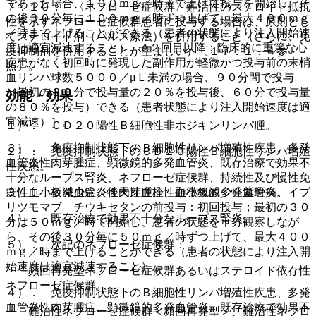
であった場合、１００ｍｇ／時まで上げて投与を開始し、そ
７．１０． 〈ネフローゼ症候群〉難治性のステロイド抵抗
の後３０分毎に１００ｍｇ／時ずつ上げて、最大４００ｍｇ
性を示すネフローゼ症候群患者に投与する場合は、原則とし
／時まで上げることができる（患者の状態により注入開始速
てステロイド剤（パルス療法）を併用すること（さらに、免
度は適宜減速すること）、A２回目以降；臨床的に重篤な心
疫抑制剤を併用することが望ましい）〔１７．１．４参
疾患がなく初回時に発現した副作用が軽微かつ投与前の末梢
照〕。
血リンパ球数５０００／μＬ未満の場合、９０分間で投与
（最初の３０分で投与量の２０％を投与後、６０分で投与量
効能・効果
の８０％を投与）できる（患者状態により注入開始速度は適
宜減速）］。
１）． ＣＤ２０陽性Ｂ細胞性非ホジキンリンパ腫。
３）． 免疫抑制状態下のＢ細胞性リンパ増殖性疾患、多発
２）． 免疫抑制状態下のＣＤ２０陽性Ｂ細胞性リンパ増殖
血管炎性肉芽腫症、顕微鏡的多発血管炎、既存治療で効果不
性疾患。
十分なループス腎炎、ネフローゼ症候群、持続性及び慢性免
疫性血小板減少症、後天性血栓性血小板減少性紫斑病、イブ
３）． 多発血管炎性肉芽腫症、顕微鏡的多発血管炎。
リツモマブ チウキセタンの前投与：初回投与；最初の３０
４）． 既存治療で効果不十分なループス腎炎。
分は５０ｍｇ／時で開始し、患者の状態を十分観察しなが
ら、その後３０分毎に５０ｍｇ／時ずつ上げて、最大４００
５）． 次記のネフローゼ症候群：
ｍｇ／時まで上げることができる（患者の状態により注入開
始速度は適宜減速すること）。
・ 頻回再発型ネフローゼ症候群あるいはステロイド依存性
ネフローゼ症候群。
４）． 免疫抑制状態下のＢ細胞性リンパ増殖性疾患、多発
血管炎性肉芽腫症、顕微鏡的多発血管炎、既存治療で効果不
・ 難治性ネフローゼ症候群＜頻回再発型＞、難治性ネフロ