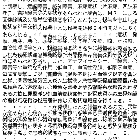
に観察し、意識障害、認知障害、麻痺症状（片麻痺、四肢麻
１１．１． 重大な副作用
痺）、言語障害等の症状があらわれた場合は、ＭＲＩによる
画像診断及び脳脊髄液検査を行うとともに、投与を中止し、
１１．１．１． Ｉｎｆｕｓｉｏｎ ｒｅａｃｔｉｏｎ（頻
適切な処置を行うこと。
度不明）：本剤の投与中又は投与開始後２４時間以内に多く
あらわれるｉｎｆｕｓｉｏｎ ｒｅａｃｔｉｏｎ（症状：発
１１．１．９． 間質性肺炎（頻度不明）。
熱、悪寒、悪心、頭痛、疼痛、そう痒、発疹、咳、虚脱感、
血管性浮腫等）が、投与患者の約９０％に報告されており、
１１．１．１０． 心障害（９．５％）：心室性不整脈ある
これらの症状は、通常軽微〜中等度で、主に本剤の初回投与
いは心房性不整脈、狭心症、心筋梗塞が報告されている
時にあらわれており、また、アナフィラキシー、肺障害、心
〔９．１．１参照〕。
障害等の重篤な副作用（低血圧、血管性浮腫、低酸素血症、
気管支痙攣、肺炎（間質性肺炎、アレルギー性肺炎等を含
１１．１．１１． 腎障害（頻度不明）：血清クレアチニン
む）、閉塞性細気管支炎、肺浸潤、急性呼吸促迫症候群、心
上昇（０．８％）、ＢＵＮ上昇（２．１％）等の腎障害があ
筋梗塞、心室細動、心原性ショック等）があらわれることが
らわれることがあり、透析を必要とする腎障害が報告されて
あり、抗ヒスタミン剤、解熱鎮痛剤、副腎皮質ホルモン剤等
いるので、尿量減少、血清クレアチニンやＢＵＮの上昇が認
の前投与を行った患者においても、重篤なｉｎｆｕｓｉｏ
められた場合は投与を中止し、適切な処置を行うこと。
ｎ ｒｅａｃｔｉｏｎが発現したとの報告があるので、異常
１１．１．１２． 消化管穿孔・消化管閉塞（頻度不明）：
が認められた場合は、直ちに投与を中止し、適切な処置（酸
異常が認められた場合は、直ちにＸ線、ＣＴ検査等を実施し
素吸入、昇圧剤、気管支拡張剤、副腎皮質ホルモン剤、解熱
て出血部位、穿孔・閉塞所見の有無を確認し、適切な処置を
鎮痛剤、抗ヒスタミン剤の投与等）を行うとともに、症状が
行うこと〔８．７参照〕。
回復するまで患者の状態を十分に観察すること〔１．２、
７．１、７．２、７．８、８．１、９．１．２参照〕。