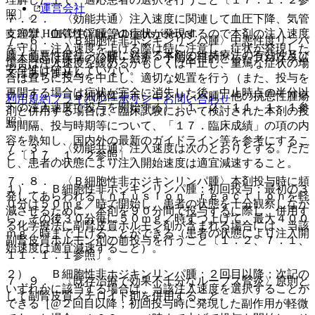
運営会社
照〕。
７．２． 〈効能共通〉注入速度に関連して血圧下降、気管
支痙攣、血管性浮腫等の症状が発現するので本剤の注入速度
© 2021 HOKUTO Inc. All rights reserved.
７．６． 〈Ｂ細胞性非ホジキンリンパ腫〉中悪性度リンパ
を守り、注入速度を上げる際は特に注意し、症状が発現した
腫・高悪性度リンパ腫に対する本剤の維持療法の有効性及び
※本製品は疾病の診断・治療・予防を目的としたプログラム
場合は注入速度を緩めるかもしくは中止し、重篤な症状の場
安全性は確立していない。
ではありません。
合は直ちに投与を中止し、適切な処置を行う（また、投与を
再開する場合は症状が完全に消失した後、中止時点の半分以
７．７． 〈Ｂ細胞性非ホジキンリンパ腫〉他の抗悪性腫瘍
利用規約
プライバシーポリシー
お問い合わせ
下の注入速度で投与を開始する）〔１．２、１１．１．１参
剤と併用する場合は、臨床試験において検討された本剤の投
照〕。
与間隔、投与時期等について、「１７．臨床成績」の項の内
容を熟知し、国内外の最新のガイドライン等を参考にするこ
７．３． 〈効能共通〉注入速度は次のとおりとする。ただ
と〔１７．１．２参照〕。
し、患者の状態により注入開始速度は適宜減速すること。
７．８． 〈Ｂ細胞性非ホジキンリンパ腫〉本剤投与時に頻
１）． Ｂ細胞性非ホジキンリンパ腫：初回投与；最初の３
発してあらわれるｉｎｆｕｓｉｏｎ ｒｅａｃｔｉｏｎを軽
０分は５０ｍｇ／時で開始し、患者の状態を十分観察しなが
減させるために、本剤を９０分間で投与するに際し、併用す
ら、その後３０分毎に５０ｍｇ／時ずつ上げて、最大４００
る化学療法に副腎皮質ホルモン剤が含まれる場合には、当該
ｍｇ／時まで上げることができる（患者の状態により注入開
副腎皮質ホルモン剤の前投与を行うこと〔１．２、７．１、
始速度は適宜減速すること）。
１１．１．１参照〕。
２）． Ｂ細胞性非ホジキンリンパ腫：２回目以降；次記の
７．９． 〈既存治療で効果不十分なループス腎炎〉原則と
いずれかに該当する場合は、当該注入速度を選択することが
して副腎皮質ステロイド剤を併用すること。
できる［@２回目以降；初回投与時に発現した副作用が軽微