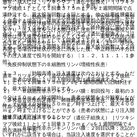
通常、成人には、リツキシマブ（遺伝子組換え）［リツキシ
こと〔１．２、７．８、１１．１．１参照〕。
マブ後続１］として１回量３７５ｍｇ／uを１週間間隔で点
滴静注する。最大投与回数は８回とする。他の抗悪性腫瘍剤
７．２． 〈効能共通〉注入速度に関連して血圧下降、気管
と併用する場合は、併用する抗悪性腫瘍剤の投与間隔に合わ
支痙攣、血管性浮腫等の症状が発現するので本剤の注入速度
せて、１サイクルあたり１回投与する。維持療法に用いる場
を守り、注入速度を上げる際は特に注意し、症状が発現した
合は、通常、成人には、リツキシマブ（遺伝子組換え）［リ
場合は注入速度を緩めるかもしくは中止し、重篤な症状の場
ツキシマブ後続１］として１回量３７５ｍｇ／uを点滴静注
合は直ちに投与を中止し、適切な処置を行う（また、投与を
する。投与間隔は８週間を目安とし、最大投与回数は１２回
再開する場合は症状が完全に消失した後、中止時点の半分以
とする。
下の注入速度で投与を開始する）〔１．２、１１．１．１参
照〕。
〈免疫抑制状態下のＢ細胞性リンパ増殖性疾患〉
７．３． 〈効能共通〉注入速度は次のとおりとする。ただ
通常、リツキシマブ（遺伝子組換え）［リツキシマブ後続
し、患者の状態により注入開始速度は適宜減速すること。
１］として１回量３７５ｍｇ／uを１週間間隔で点滴静注す
る。最大投与回数は８回とする。
１）． Ｂ細胞性非ホジキンリンパ腫：初回投与；最初の３
０分は５０ｍｇ／時で開始し、患者の状態を十分観察しなが
〈多発血管炎性肉芽腫症、顕微鏡的多発血管炎、後天性血栓
ら、その後３０分毎に５０ｍｇ／時ずつ上げて、最大４００
性血小板減少性紫斑病〉
ｍｇ／時まで上げることができる（患者の状態により注入開
始速度は適宜減速すること）。
通常、成人には、リツキシマブ（遺伝子組換え）［リツキシ
マブ後続１］として１回量３７５ｍｇ／uを１週間間隔で４
２）． Ｂ細胞性非ホジキンリンパ腫：２回目以降；次記の
回点滴静注する。
いずれかに該当する場合は、当該注入速度を選択することが