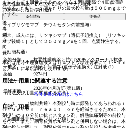
１］として１回量３７５ｍｇ／uを１週間間隔で４回点滴静
抗悪性腫瘍薬 > 抗CD20モノクローナル抗体
注する。ただし、１回あたりの最大投与量は５００ｍｇまで
2026年04月改訂(第11版)
とする。
薬剤情報
後発品
後
〈イブリツモマブ チウキセタンの前投与〉
毒
劇
通常、成人には、リツキシマブ（遺伝子組換え）［リツキシ
麻
マブ後続１］として２５０ｍｇ／uを１回、点滴静注する。
向
〈効能共通〉
覚
薬効分類
抗悪性腫瘍薬 > 抗CD20モノクローナル抗体
本剤は用時生理食塩液又は５％ブドウ糖注射液にて１〜４ｍ
一般名
リツキシマブ (遺伝子組換え) 注射液 (1)
ｇ／ｍＬに希釈調製し使用する。
薬価
9274
円
用法・用量に関連する注意
メーカー
サンド
2026年04月改訂(第11版)
最終更新
（用法及び用量に関連する注意）
添付文書のPDFはこちら
７．１． 〈効能共通〉本剤投与時に頻発してあらわれるｉ
用法・用量
ｎｆｕｓｉｏｎ ｒｅａｃｔｉｏｎを軽減させるために、本
剤投与の３０分前に抗ヒスタミン剤、解熱鎮痛剤等の前投与
〈Ｂ細胞性非ホジキンリンパ腫〉
を行い、また、副腎皮質ホルモン剤と併用しない場合は、本
剤の投与に際して、副腎皮質ホルモン剤の前投与を考慮する