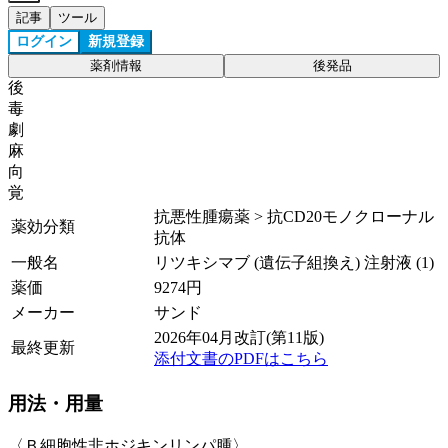
記事
ツール
ログイン
新規登録
薬剤情報
後発品
後
毒
劇
麻
向
覚
抗悪性腫瘍薬 > 抗CD20モノクローナル
薬効分類
抗体
一般名
リツキシマブ (遺伝子組換え) 注射液 (1)
薬価
9274
円
メーカー
サンド
2026年04月改訂(第11版)
最終更新
添付文書のPDFはこちら
用法・用量
〈Ｂ細胞性非ホジキンリンパ腫〉