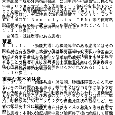
未承認薬・適応外薬検討会議 公知申請への該当性に係る報
告書：リツキシマブ（遺伝子組換え）（免疫抑制状態下のＣ
１．５． 皮膚粘膜眼症候群（Ｓｔｅｖｅｎｓ−Ｊｏｈｎｓ
Ｄ２０陽性のＢ細胞性リンパ増殖性疾患（成人））」等）を
ｏｎ症候群）、中毒性表皮壊死融解症（Ｔｏｘｉｃ Ｅｐｉ
熟読すること。
ｄｅｒｍａｌ Ｎｅｃｒｏｌｙｓｉｓ：ＴＥＮ）等の皮膚粘
膜症状があらわれ、死亡に至った例が報告されている〔１
（特定の背景を有する患者に関する注意）
１．１．５参照〕。
（合併症・既往歴等のある患者）
禁忌
９．１．１． 〈効能共通〉心機能障害のある患者又はその
既往歴のある患者：投与中又は投与直後に心電図、心エコー
本剤の成分に対する重篤な過敏症又はマウスタンパク質由来
等によるモニタリングを行うなど、患者の状態を十分に観察
製品に対する重篤な過敏症又は本剤の成分に対するアナフィ
すること（投与中又は投与後に不整脈悪化又は不整脈再発、
ラキシー又はマウスタンパク質由来製品に対するアナフィラ
狭心症悪化又は狭心症再発等させるおそれがある）〔１１．
キシーの既往歴のある患者。
１．１０参照〕。
重要な基本的注意
９．１．２． 〈効能共通〉肺浸潤、肺機能障害のある患者
又はその既往歴のある患者：投与中又は投与直後に気管支痙
８．１． 〈効能共通〉Ｉｎｆｕｓｉｏｎ ｒｅａｃｔｉｏ
攣や低酸素血症を伴う急性呼吸器障害があらわれ、肺機能悪
ｎがあらわれることがあるので、バイタルサイン（血圧、脈
化させるおそれがある〔１．２、１１．１．１参照〕。
拍、呼吸数等）のモニタリングや自他覚症状の観察など、患
者の状態を十分に観察すること〔１．２、１１．１．１参
９．１．３． 〈効能共通〉肝炎ウイルス感染又は既往を有
照〕。
する患者：本剤の治療期間中及び治療終了後は継続して肝機