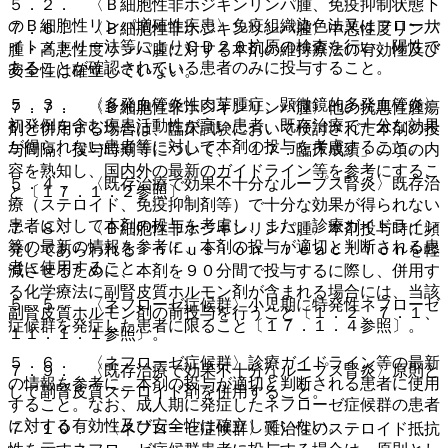
５．２． 〈Ｂ細胞性非ホジキンリンパ腫、免疫抑制状態下
のＢ細胞性リンパ増殖性疾患〉免疫組織染色法又はフローサ
７．６． 〈Ｂ細胞性非ホジキンリンパ腫〉中悪性度リンパ
イトメトリー法等によりＣＤ２０抗原の検査を行い、陽性で
腫・高悪性度リンパ腫に対する本剤の維持療法の有効性及び
あることが確認されている患者のみに投与すること。
安全性は確立していない。
５．３． 〈多発血管炎性肉芽腫症、顕微鏡的多発血管炎〉
７．７． 〈Ｂ細胞性非ホジキンリンパ腫〉他の抗悪性腫瘍
初発例を含む疾患活動性が高い患者、既存治療で十分な効果
剤と併用する場合は、臨床試験において検討された本剤の投
が得られない患者等に対して本剤の投与を考慮すること。
与間隔、投与時期等について、「１７．臨床成績」の項の内
容を熟知し、国内外の最新のガイドライン等を参考にするこ
５．４． 〈既存治療で効果不十分なループス腎炎〉既存治
と〔１７．１．２参照〕。
療（ステロイド、免疫抑制剤等）で十分な効果が得られない
患者に対して本剤の投与を考慮し、また、診療ガイドライン
７．８． 〈Ｂ細胞性非ホジキンリンパ腫〉本剤投与時に頻
等の最新の情報を参考に、本剤の投与が適切と判断される患
発してあらわれるｉｎｆｕｓｉｏｎ ｒｅａｃｔｉｏｎを軽
者に使用すること。
減させるために、本剤を９０分間で投与するに際し、併用す
る化学療法に副腎皮質ホルモン剤が含まれる場合には、当該
５．５． 〈ネフローゼ症候群〉小児期に特発性ネフローゼ
副腎皮質ホルモン剤の前投与を行うこと〔１．２、７．１、
症候群を発症した患者に限ること〔１７．１．４参照〕。
１１．１．１参照〕。
５．６． 〈ネフローゼ症候群〉診療ガイドライン等の最新
７．９． 〈既存治療で効果不十分なループス腎炎〉原則と
の情報を参考に、本剤の投与が適切と判断される患者に使用
して副腎皮質ステロイド剤を併用すること。
すること。なお、成人期に発症したネフローゼ症候群の患者
に対する有効性及び安全性は確立していない。
７．１０． 〈ネフローゼ症候群〉難治性のステロイド抵抗