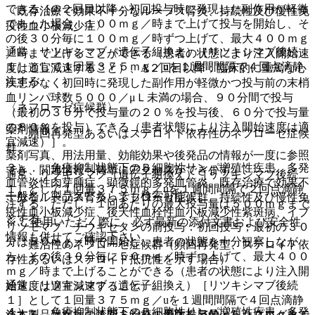
できる［@２回目以降；初回投与時に発現した副作用が軽微
〈既存治療で効果不十分なループス腎炎、持続性及び慢性免
であった場合、１００ｍｇ／時まで上げて投与を開始し、そ
疫性血小板減少症〉
の後３０分毎に１００ｍｇ／時ずつ上げて、最大４００ｍｇ
通常、リツキシマブ（遺伝子組換え）［リツキシマブ後続
／時まで上げることができる（患者の状態により注入開始速
１］として１回量３７５ｍｇ／uを１週間間隔で４回点滴静
度は適宜減速すること）、A２回目以降；臨床的に重篤な心
注する。
疾患がなく初回時に発現した副作用が軽微かつ投与前の末梢
血リンパ球数５０００／μＬ未満の場合、９０分間で投与
〈ネフローゼ症候群〉
（最初の３０分で投与量の２０％を投与後、６０分で投与量
の８０％を投与）できる（患者状態により注入開始速度は適
薬剤情報
・ 頻回再発型あるいはステロイド依存性のネフローゼ症候
宜減速）］。
群
薬剤写真、用法用量、効能効果や後発品の情報が一度に参照
３）． 免疫抑制状態下のＢ細胞性リンパ増殖性疾患、多発
でき、関連情報へ簡単にアクセスができます。
通常、リツキシマブ（遺伝子組換え）［リツキシマブ後続
血管炎性肉芽腫症、顕微鏡的多発血管炎、既存治療で効果不
１］として１回量３７５ｍｇ／uを１週間間隔で２回点滴静
一般名、製品名どちらでも検索可能！
十分なループス腎炎、ネフローゼ症候群、持続性及び慢性免
注する。ただし、１回あたりの最大投与量は５００ｍｇまで
疫性血小板減少症、後天性血栓性血小板減少性紫斑病、イブ
とする。
※ ご使用いただく際に、必ず最新の添付文書および安全性
リツモマブ チウキセタンの前投与：初回投与；最初の３０
情報も併せてご確認下さい。
分は５０ｍｇ／時で開始し、患者の状態を十分観察しなが
・ 難治性のネフローゼ症候群（頻回再発型、ステロイド依
ら、その後３０分毎に５０ｍｇ／時ずつ上げて、最大４００
存性あるいはステロイド抵抗性を示す場合）
ｍｇ／時まで上げることができる（患者の状態により注入開
通常、リツキシマブ（遺伝子組換え）［リツキシマブ後続
始速度は適宜減速すること）。
１］として１回量３７５ｍｇ／uを１週間間隔で４回点滴静
４）． 免疫抑制状態下のＢ細胞性リンパ増殖性疾患、多発
※本製品は疾病の診断・治療・予防を目的としたプログラム
注する。ただし、１回あたりの最大投与量は５００ｍｇまで