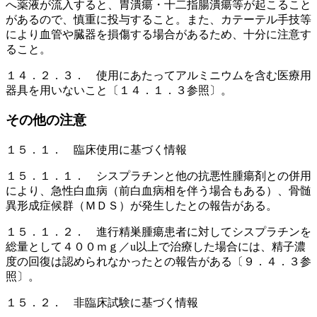
へ薬液が流入すると、胃潰瘍・十二指腸潰瘍等が起こること
があるので、慎重に投与すること。また、カテーテル手技等
により血管や臓器を損傷する場合があるため、十分に注意す
ること。
１４．２．３． 使用にあたってアルミニウムを含む医療用
器具を用いないこと〔１４．１．３参照〕。
その他の注意
１５．１． 臨床使用に基づく情報
１５．１．１． シスプラチンと他の抗悪性腫瘍剤との併用
により、急性白血病（前白血病相を伴う場合もある）、骨髄
異形成症候群（ＭＤＳ）が発生したとの報告がある。
１５．１．２． 進行精巣腫瘍患者に対してシスプラチンを
総量として４００ｍｇ／u以上で治療した場合には、精子濃
度の回復は認められなかったとの報告がある〔９．４．３参
照〕。
１５．２． 非臨床試験に基づく情報