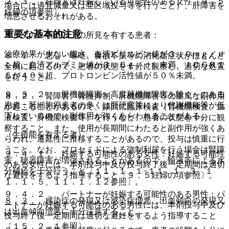
２．３． 妊婦又は妊娠している可能性のある女性〔９．５
場合には適宜減量又は亜区域投与等を行うこと）、肝障害を
妊婦の項参照〕。
増悪させるおそれがある。
重要な基本的注意
＊）次の２項目以上の所見を有する患者：
治療効果が少ない腹水、血清ビリルビン値が３．０ｍｇ／ｄ
８．１． 悪心・嘔吐、食欲不振等の消化器症状がほとんど
Ｌ超、血清アルブミン値が３．０ｇ／ｄＬ未満、ＩＣＧＲ１
全例に起こるので、患者の状態を十分に観察し、適切な処置
５が４０％超、プロトロンビン活性値が５０％未満。
を行うこと。
９．３．２． 肝機能障害＜高度肝機能障害を除く＞のある
８．２． 腎障害、骨髄抑制、肝機能障害等の重篤な副作用
患者：肝細胞癌患者の多くは肝硬変等により代謝機能等が低
が起こることがあるので、頻回に臨床検査（腎機能検査、血
下しているので、副作用が強くあらわれることがある。
液検査、肝機能検査等）を行うなど、患者の状態を十分に観
察すること。また、使用が長期間にわたると副作用が強くあ
（生殖能を有する者）
らわれ、遷延性に推移することがあるので、投与は慎重に行
うこと。なお、フロセミドによる強制利尿を行う場合は腎障
９．４．１． 妊娠する可能性のある女性：妊娠する可能性
害、聴器障害が増強されることがあるので、輸液等による水
のある女性には、本剤投与中及び投与終了後一定期間は適切
分補給を十分行うこと〔１１．１．１−１１．１．３、１
な避妊をするよう指導すること〔９．５妊婦の項参照〕。
１．１．５、１１．１．１２参照〕。
９．４．２． パートナーが妊娠する可能性のある男性：パ
８．３． 感染症の発現又は感染症増悪、出血傾向の発現又
ートナーが妊娠する可能性のある男性には、本剤投与中及び
は出血傾向増悪に十分注意すること。
投与終了後一定期間は適切な避妊をするよう指導すること
〔１５．２．１参照〕。