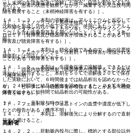
ｍＬ未満の生理食塩液に溶解した場合、結晶が析出するおそ
るので、患者の状態を観察しながら、減量するか又は投与間
れがある。
隔を延長すること（末梢神経障害を有する）］。
１４．１．３． 本剤の溶解液は、アルミニウムと反応して
３）． アミノグリコシド系抗生物質（ストレプトマイシ
沈殿物を形成し活性が低下するので、使用にあたってアルミ
ン、ゲンタマイシン、アミカシン等）、バンコマイシン、フ
ニウムを含む医療用器具を用いないこと〔１４．２．３参
ロセミド［腎障害及び聴器障害が増強されることがある（腎
照〕。
障害及び聴覚障害を有する）］。
１４．１．４． 本剤は、錯化合物であるので、他の抗悪性
４）． アムホテリシンＢ＜注射剤＞［腎障害が増強される
腫瘍剤とは混注しないこと。
ことがある（腎障害を有する）］。
１４．１．５． 本剤は、生理食塩液で溶解後、できるだけ
５）． 頭蓋内放射線照射［聴器障害が増強することがある
速やかに投与すること。本剤を５０℃で溶解後２０℃で保存
（機序不明）］。
した実験において、６時間後までは結晶析出を認めなかった
が、２４時間後に結晶の析出を認めた。また、２０℃未満の
６）． ピレタニド［聴器障害が増強することがある（聴覚
保存ではさらに短時間で結晶析出の可能性がある。
障害を有する）］。
１４．２． 薬剤投与時の注意
７）． フェニトイン［フェニトインの血漿中濃度が低下し
たとの報告がある（機序不明）］。
１４．２．１． 本剤は、溶解後光により分解するので直射
日光を避けること。
高齢者
１４．２．２． 肝動脈内投与に際し、標的とする部位以外