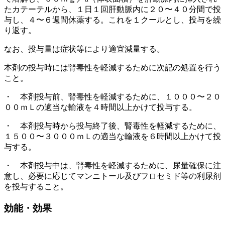
たカテーテルから、１日１回肝動脈内に２０〜４０分間で投
与し、４〜６週間休薬する。これを１クールとし、投与を繰
り返す。
なお、投与量は症状等により適宜減量する。
本剤の投与時には腎毒性を軽減するために次記の処置を行う
こと。
・ 本剤投与前、腎毒性を軽減するために、１０００〜２０
００ｍＬの適当な輸液を４時間以上かけて投与する。
・ 本剤投与時から投与終了後、腎毒性を軽減するために、
１５００〜３０００ｍＬの適当な輸液を６時間以上かけて投
与する。
・ 本剤投与中は、腎毒性を軽減するために、尿量確保に注
意し、必要に応じてマンニトール及びフロセミド等の利尿剤
を投与すること。
効能・効果