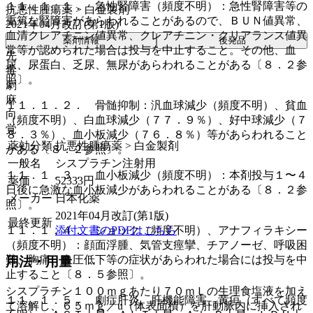
１１．１．１． 急性腎障害（頻度不明）：急性腎障害等の
抗悪性腫瘍薬 > 白金製剤
重篤な腎障害があらわれることがあるので、ＢＵＮ値異常、
2021年04月改訂(第1版)
血清クレアチニン値異常、クレアチニン・クリアランス値異
薬剤情報
後発品
常等が認められた場合は投与を中止すること。その他、血
先
尿、尿蛋白、乏尿、無尿があらわれることがある〔８．２参
毒
照〕。
劇
麻
１１．１．２． 骨髄抑制：汎血球減少（頻度不明）、貧血
向
（頻度不明）、白血球減少（７７．９％）、好中球減少（７
覚
８．３％）、血小板減少（７６．８％）等があらわれること
薬効分類
抗悪性腫瘍薬 > 白金製剤
がある〔８．２参照〕。
一般名
シスプラチン注射用
１１．１．３． 血小板減少（頻度不明）：本剤投与１〜４
薬価
52333
円
日後に急激な血小板減少があらわれることがある〔８．２参
メーカー
日本化薬
照〕。
2021年04月改訂(第1版)
最終更新
添付文書のPDFはこちら
１１．１．４． ショック（頻度不明）、アナフィラキシー
（頻度不明）：顔面浮腫、気管支痙攣、チアノーゼ、呼吸困
難、胸痛、血圧低下等の症状があらわれた場合には投与を中
用法・用量
止すること〔８．５参照〕。
シスプラチン１００ｍｇあたり７０ｍＬの生理食塩液を加え
１１．１．５． 劇症肝炎、肝機能障害、黄疸（すべて頻度
て溶解し、６５ｍｇ／u（体表面積）を肝動脈内に挿入され