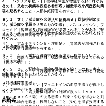
A． パクリタキセル［末梢神経障害が増強するおそれがあ
９．１．２． 聴器障害のある患者：聴器障害を増悪させる
るので、患者の状態を観察しながら、減量するか又は投与間
ことがある。
隔を延長すること（末梢神経障害を有する）］。
９．１．３． 感染症を合併している患者：骨髄抑制によ
３）． アミノグリコシド系抗生物質（ストレプトマイシ
り、感染症を増悪させることがある。
ン、ゲンタマイシン、アミカシン等）、バンコマイシン、フ
ロセミド［腎障害及び聴器障害が増強されることがある（腎
９．１．４． 水痘患者：致命的全身症状があらわれるおそ
障害及び聴覚障害を有する）］。
れがある。
４）． アムホテリシンＢ＜注射剤＞［腎障害が増強される
（腎機能障害患者）
ことがある（腎障害を有する）］。
９．２．１． 重篤な腎障害がある患者：投与しないこと
５）． 頭蓋内放射線照射［聴器障害が増強することがある
〔２．１参照〕。
（機序不明）］。
９．２．２． 腎障害＜重篤な腎障害を除く＞のある患者：
６）． ピレタニド［聴器障害が増強することがある（聴覚
副作用が強くあらわれることがある。
障害を有する）］。
（肝機能障害患者）
７）． フェニトイン［フェニトインの血漿中濃度が低下し
たとの報告がある（機序不明）］。
９．３．１． 高度肝機能障害（肝障害度＜Ｌｉｖｅｒ ｄ
ａｍａｇｅ＞Ｃ＊等）のある患者：治療上やむを得ないと判
高齢者
断される場合を除き、投与しないこと（やむを得ず投与する