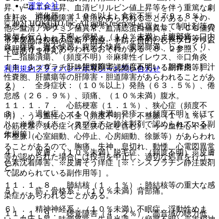
運営会社
昇、γ−ＧＴＰ上昇、血清ビリルビン値上昇等を伴う重篤な劇
１）． 消化器：（１０％以上）食欲不振（７９．８％）、
症肝炎、肝機能障害、黄疸があらわれることがある。その
© 2021 HOKUTO Inc. All rights reserved.
＊悪心・＊嘔吐（７６．０％）［＊：処置として制吐剤等の
他、血清アルブミン値異常、血清総蛋白値異常、ＩＣＧ値異
投与を行う］、下痢、便秘、（１０％未満）上腹部痛、口内
常等があらわれることがある。また、本剤の反復投与等によ
※本製品は疾病の診断・治療・予防を目的としたプログラム
炎、腹痛、胃不快感、腹部不快感、腹部膨満、しゃっくり、
り胆汁うっ滞があらわれるおそれがある〔８．２参照〕。
ではありません。
十二指腸潰瘍、（頻度不明）※麻痺性イレウス、※口角炎
１１．１．６． 肝・胆道障害（頻度不明）：胆嚢炎、胆汁
［※：シスプラチン静注製剤で認められている副作用等］。
利用規約
プライバシーポリシー
お問い合わせ
性嚢胞、肝膿瘍等の肝障害・胆道障害があらわれることがあ
２）． 全身症状：（１０％以上）発熱（６３．５％）、倦
る。
怠感（２６．９％）、頭痛、（１０％未満）腹水。
１１．１．７． 心筋梗塞（１．１％）、狭心症（頻度不
３）． 過敏症：（１０％未満）発疹、（頻度不明）※ほて
明）、うっ血性心不全（頻度不明）、不整脈（１．１％）：
り、※発赤［※：シスプラチン静注製剤で認められている副
心筋梗塞、狭心症（異型狭心症を含む）、うっ血性心不全、
作用等］。
不整脈（心室細動、心停止、心房細動、徐脈等）があらわれ
ることがあるので、胸痛、失神、息切れ、動悸、心電図異常
４）． 皮膚：（１０％未満）脱毛症、（頻度不明）※皮膚
等が認められた場合には投与を中止し、適切な処置を行うこ
色素沈着障害、※皮膚そう痒症［※：シスプラチン静注製剤
と。
で認められている副作用等］。
１１．１．８． 肺結核（１．１％）：肺結核等の重大な感
５）． 筋・骨格系：（１０％未満）背部痛。
染症があらわれることがある。
６）． 精神神経系：（１０％未満）不眠症、浮動性めま
１１．１．９． 聴覚障害（４．２％）：高音域の聴力低