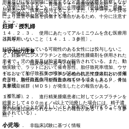
用量並びに投与間隔に留意するなど患者の状態を観察しなが
へ薬液が流入すると、胃潰瘍・十二指腸潰瘍等が起こること
ら慎重に投与すること（一般に生理機能（骨髄機能、肝機
があるので、慎重に投与すること。また、カテーテル手技等
能、腎機能等）が低下している）。
により血管や臓器を損傷する場合があるため、十分に注意す
ること。
妊婦・授乳婦
１４．２．３． 使用にあたってアルミニウムを含む医療用
（妊婦）
器具を用いないこと〔１４．１．３参照〕。
妊婦又は妊娠している可能性のある女性には投与しないこ
その他の注意
と。妊娠中にシスプラチンと他の抗悪性腫瘍剤を併用された
患者で、児の奇形及び胎児毒性が報告されている。また、動
１５．１． 臨床使用に基づく情報
物実験で、ラットにおいて催奇形性、胎仔致死率増加、ウサ
ギにおいて胎仔致死率の増加が認められ、マウスにおいて催
１５．１．１． シスプラチンと他の抗悪性腫瘍剤との併用
奇形性、胎仔致死作用が報告されている〔２．３、９．４．
により、急性白血病（前白血病相を伴う場合もある）、骨髄
１参照〕。
異形成症候群（ＭＤＳ）が発生したとの報告がある。
（授乳婦）
１５．１．２． 進行精巣腫瘍患者に対してシスプラチンを
総量として４００ｍｇ／u以上で治療した場合には、精子濃
授乳しないことが望ましい（ヒト母乳中に移行することが報
度の回復は認められなかったとの報告がある〔９．４．３参
告されている）。
照〕。
小児等
１５．２． 非臨床試験に基づく情報