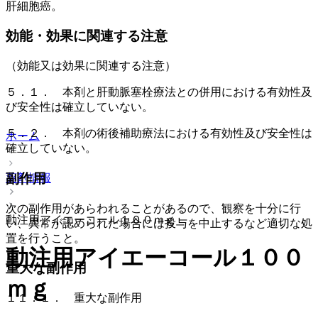
肝細胞癌。
効能・効果に関連する注意
（効能又は効果に関連する注意）
５．１． 本剤と肝動脈塞栓療法との併用における有効性及
び安全性は確立していない。
５．２． 本剤の術後補助療法における有効性及び安全性は
ホーム
確立していない。
副作用
薬剤情報
次の副作用があらわれることがあるので、観察を十分に行
動注用アイエーコール１００ｍｇ
い、異常が認められた場合には投与を中止するなど適切な処
置を行うこと。
動注用アイエーコール１００
重大な副作用
ｍｇ
１１．１． 重大な副作用