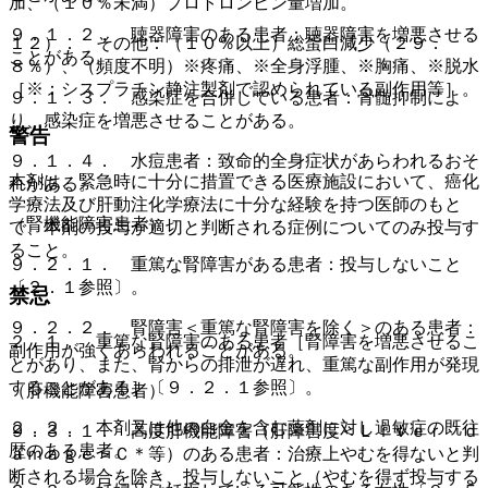
加、（１０％未満）プロトロンビン量増加。
９．１．２． 聴器障害のある患者：聴器障害を増悪させる
１２）． その他：（１０％以上）総蛋白減少（２９．
ことがある。
８％）、（頻度不明）※疼痛、※全身浮腫、※胸痛、※脱水
［※：シスプラチン静注製剤で認められている副作用等］。
９．１．３． 感染症を合併している患者：骨髄抑制によ
り、感染症を増悪させることがある。
警告
９．１．４． 水痘患者：致命的全身症状があらわれるおそ
本剤は、緊急時に十分に措置できる医療施設において、癌化
れがある。
学療法及び肝動注化学療法に十分な経験を持つ医師のもと
（腎機能障害患者）
で、本剤の投与が適切と判断される症例についてのみ投与す
ること。
９．２．１． 重篤な腎障害がある患者：投与しないこと
〔２．１参照〕。
禁忌
９．２．２． 腎障害＜重篤な腎障害を除く＞のある患者：
２．１． 重篤な腎障害のある患者［腎障害を増悪させるこ
副作用が強くあらわれることがある。
とがあり、また、腎からの排泄が遅れ、重篤な副作用が発現
することがある］〔９．２．１参照〕。
（肝機能障害患者）
２．２． 本剤又は他の白金を含む薬剤に対し過敏症の既往
９．３．１． 高度肝機能障害（肝障害度＜Ｌｉｖｅｒ ｄ
歴のある患者。
ａｍａｇｅ＞Ｃ＊等）のある患者：治療上やむを得ないと判
断される場合を除き、投与しないこと（やむを得ず投与する