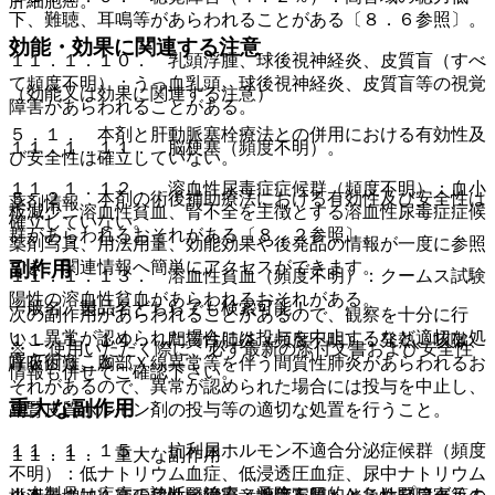
肝細胞癌。
下、難聴、耳鳴等があらわれることがある〔８．６参照〕。
効能・効果に関連する注意
１１．１．１０． 乳頭浮腫、球後視神経炎、皮質盲（すべ
て頻度不明）：うっ血乳頭、球後視神経炎、皮質盲等の視覚
（効能又は効果に関連する注意）
障害があらわれることがある。
５．１． 本剤と肝動脈塞栓療法との併用における有効性及
１１．１．１１． 脳梗塞（頻度不明）。
び安全性は確立していない。
１１．１．１２． 溶血性尿毒症症候群（頻度不明）：血小
５．２． 本剤の術後補助療法における有効性及び安全性は
薬剤情報
板減少、溶血性貧血、腎不全を主徴とする溶血性尿毒症症候
確立していない。
群があらわれるおそれがある〔８．２参照〕。
薬剤写真、用法用量、効能効果や後発品の情報が一度に参照
でき、関連情報へ簡単にアクセスができます。
副作用
１１．１．１３． 溶血性貧血（頻度不明）：クームス試験
陽性の溶血性貧血があらわれるおそれがある。
一般名、製品名どちらでも検索可能！
次の副作用があらわれることがあるので、観察を十分に行
い、異常が認められた場合には投与を中止するなど適切な処
１１．１．１４． 間質性肺炎（頻度不明）：発熱、咳嗽、
※ ご使用いただく際に、必ず最新の添付文書および安全性
置を行うこと。
呼吸困難、胸部Ｘ線異常等を伴う間質性肺炎があらわれるお
情報も併せてご確認下さい。
それがあるので、異常が認められた場合には投与を中止し、
重大な副作用
副腎皮質ホルモン剤の投与等の適切な処置を行うこと。
１１．１．１５． 抗利尿ホルモン不適合分泌症候群（頻度
１１．１． 重大な副作用
不明）：低ナトリウム血症、低浸透圧血症、尿中ナトリウム
※本製品は疾病の診断・治療・予防を目的としたプログラム