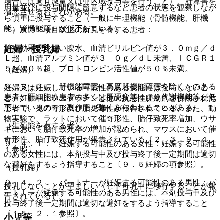
場合には適宜減量又は亜区域投与等を行うこと）、肝障害を
用量並びに投与間隔に留意するなど患者の状態を観察しなが
増悪させるおそれがある。
ら慎重に投与すること（一般に生理機能（骨髄機能、肝機
能、腎機能等）が低下している）。
＊）次の２項目以上の所見を有する患者：
治療効果が少ない腹水、血清ビリルビン値が３．０ｍｇ／ｄ
妊婦・授乳婦
Ｌ超、血清アルブミン値が３．０ｇ／ｄＬ未満、ＩＣＧＲ１
５が４０％超、プロトロンビン活性値が５０％未満。
（妊婦）
９．３．２． 肝機能障害＜高度肝機能障害を除く＞のある
妊婦又は妊娠している可能性のある女性には投与しないこ
患者：肝細胞癌患者の多くは肝硬変等により代謝機能等が低
と。妊娠中にシスプラチンと他の抗悪性腫瘍剤を併用された
下しているので、副作用が強くあらわれることがある。
患者で、児の奇形及び胎児毒性が報告されている。また、動
物実験で、ラットにおいて催奇形性、胎仔致死率増加、ウサ
（生殖能を有する者）
ギにおいて胎仔致死率の増加が認められ、マウスにおいて催
奇形性、胎仔致死作用が報告されている〔２．３、９．４．
９．４．１． 妊娠する可能性のある女性：妊娠する可能性
１参照〕。
のある女性には、本剤投与中及び投与終了後一定期間は適切
な避妊をするよう指導すること〔９．５妊婦の項参照〕。
（授乳婦）
９．４．２． パートナーが妊娠する可能性のある男性：パ
授乳しないことが望ましい（ヒト母乳中に移行することが報
ートナーが妊娠する可能性のある男性には、本剤投与中及び
告されている）。
投与終了後一定期間は適切な避妊をするよう指導すること
〔１５．２．１参照〕。
小児等