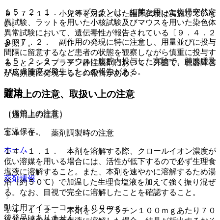
１５．２．１． シスプラチンは、細菌を用いた復帰突然変
９．７．１． 小児等を対象とした臨床試験は実施していな
異試験、ラットを用いた小核試験及びマウスを用いた染色体
い。
異常試験において、遺伝毒性が報告されている〔９．４．２
９．７．２． 副作用の発現に特に注意し、用量並びに投与
参照〕。
間隔に留意するなど患者の状態を観察しながら慎重に投与す
１５．２．２． マウスに腹腔内投与した実験で、肺腺腫及
ること。シスプラチン静注製剤において、外国で、聴器障害
び皮膚腫瘍が発生したとの報告がある。
が高頻度に発現するとの報告がある。
貯法
適用上の注意、取扱い上の注意
（保管上の注意）
（適用上の注意）
室温保存。
１４．１． 薬剤調製時の注意
ホーム
１４．１．１． 本剤を溶解する際、クロールイオン濃度が
低い溶媒を用いる場合には、活性が低下するので必ず生理食
塩液に溶解すること。また、本剤を速やかに溶解するため湯
薬剤情報
浴（約５０℃）で加温した生理食塩液を加えて強く振り混ぜ
る。なお、目視で完全に溶解したことを確認すること。
動注用アイエーコール１００ｍｇ
１４．１．２． 本剤をシスプラチン１００ｍｇあたり７０
後発品はありません