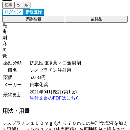
記事
ツール
ログイン
新規登録
薬剤情報
後発品
先
毒
劇
麻
向
覚
薬効分類
抗悪性腫瘍薬 > 白金製剤
一般名
シスプラチン注射用
薬価
52333
円
メーカー
日本化薬
2021年04月改訂(第1版)
最終更新
添付文書のPDFはこちら
用法・用量
シスプラチン１００ｍｇあたり７０ｍＬの生理食塩液を加え
て溶解し、６５ｍｇ／u（体表面積）を肝動脈内に挿入され