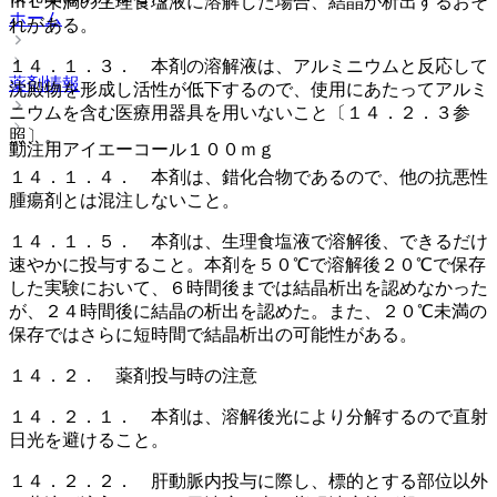
ｍＬ未満の生理食塩液に溶解した場合、結晶が析出するおそ
ホーム
れがある。
１４．１．３． 本剤の溶解液は、アルミニウムと反応して
薬剤情報
沈殿物を形成し活性が低下するので、使用にあたってアルミ
ニウムを含む医療用器具を用いないこと〔１４．２．３参
照〕。
動注用アイエーコール１００ｍｇ
１４．１．４． 本剤は、錯化合物であるので、他の抗悪性
腫瘍剤とは混注しないこと。
１４．１．５． 本剤は、生理食塩液で溶解後、できるだけ
速やかに投与すること。本剤を５０℃で溶解後２０℃で保存
した実験において、６時間後までは結晶析出を認めなかった
が、２４時間後に結晶の析出を認めた。また、２０℃未満の
保存ではさらに短時間で結晶析出の可能性がある。
１４．２． 薬剤投与時の注意
１４．２．１． 本剤は、溶解後光により分解するので直射
日光を避けること。
１４．２．２． 肝動脈内投与に際し、標的とする部位以外