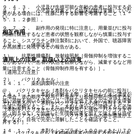
９．４．３． 小児及び生殖可能な年齢の患者に投与する必
９．７．１． 小児等を対象とした臨床試験は実施していな
要がある場合には、性腺に対する影響を考慮すること〔１
い。
５．１．２参照〕。
９．７．２． 副作用の発現に特に注意し、用量並びに投与
相互作用
間隔に留意するなど患者の状態を観察しながら慎重に投与す
ること。シスプラチン静注製剤において、外国で、聴器障害
１０．２． 併用注意：
が高頻度に発現するとの報告がある。
１）． 抗悪性腫瘍剤、放射線照射［骨髄抑制を増強するこ
適用上の注意、取扱い上の注意
とがあるので、患者の状態を観察しながら、減量するなど用
量に注意すること（骨髄抑制作用を有する）］。
（適用上の注意）
２）． パクリタキセル：
１４．１． 薬剤調製時の注意
@． パクリタキセル［本剤をパクリタキセルの前に投与し
１４．１．１． 本剤を溶解する際、クロールイオン濃度が
た場合、逆の順序で投与した場合より骨髄抑制が増強するお
低い溶媒を用いる場合には、活性が低下するので必ず生理食
それがあるので、本剤をパクリタキセルの後に投与すること
塩液に溶解すること。また、本剤を速やかに溶解するため湯
（本剤をパクリタキセルの前に投与した場合、パクリタキセ
浴（約５０℃）で加温した生理食塩液を加えて強く振り混ぜ
ルのクリアランスが低下し、パクリタキセルの血中濃度が上
る。なお、目視で完全に溶解したことを確認すること。
昇する）］。
１４．１．２． 本剤をシスプラチン１００ｍｇあたり７０
A． パクリタキセル［末梢神経障害が増強するおそれがあ