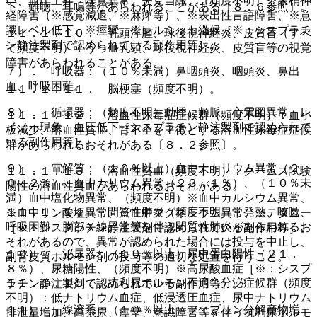
い、血圧上昇、味覚異常、失見当識、（頻度不明）※末梢神
下、難聴、耳鳴等があらわれることがある〔８．６参照〕。
経障害（※感覚減退、※麻痺等）、※表出性言語障害、※意
識レベル低下、※痙攣、※レルミット徴候［※：シスプラチ
１１．１．１０． 乳頭浮腫、球後視神経炎、皮質盲（すべ
ン静注製剤で認められている副作用等］。
て頻度不明）：うっ血乳頭、球後視神経炎、皮質盲等の視覚
障害があらわれることがある。
７）． 呼吸器：（１０％未満）鼻咽頭炎、咽頭炎、鼻出
血、呼吸困難。
１１．１．１１． 脳梗塞（頻度不明）。
８）． 循環器：（頻度不明）動悸、頻脈、心電図異常、レ
１１．１．１２． 溶血性尿毒症症候群（頻度不明）：血小
イノー現象、血圧低下［シスプラチン静注製剤で認められて
板減少、溶血性貧血、腎不全を主徴とする溶血性尿毒症症候
いる副作用等］。
群があらわれるおそれがある〔８．２参照〕。
９）． 電解質：（１０％以上）血中ナトリウム異常（２
１１．１．１３． 溶血性貧血（頻度不明）：クームス試験
０．２％）、血中カリウム異常（２３．１％）、（１０％未
陽性の溶血性貧血があらわれるおそれがある。
満）血中塩化物異常、（頻度不明）※血中カルシウム異常、
１１．１．１４． 間質性肺炎（頻度不明）：発熱、咳嗽、
※血中リン酸塩異常、※血中マグネシウム異常、※テタニー
呼吸困難、胸部Ｘ線異常等を伴う間質性肺炎があらわれるお
［※：シスプラチン静注製剤で認められている副作用等］。
それがあるので、異常が認められた場合には投与を中止し、
１０）． 泌尿器：（１０％以上）尿中蛋白陽性（２１．
副腎皮質ホルモン剤の投与等の適切な処置を行うこと。
８％）、尿糖陽性、（頻度不明）※高尿酸血症［※：シスプ
１１．１．１５． 抗利尿ホルモン不適合分泌症候群（頻度
ラチン静注製剤で認められている副作用等］。
不明）：低ナトリウム血症、低浸透圧血症、尿中ナトリウム
１１）． 線溶系：（１０％以上）フィブリン分解産物増
排泄量増加、高張尿、痙攣、意識障害等を伴う抗利尿ホルモ