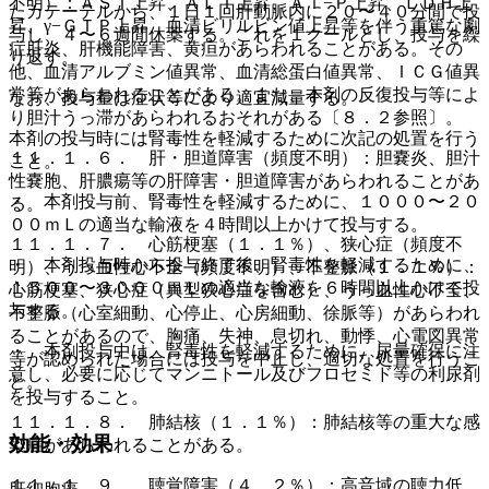
不明）：ＡＳＴ上昇、ＡＬＴ上昇、Ａｌ−Ｐ上昇、ＬＤＨ上
たカテーテルから、１日１回肝動脈内に２０〜４０分間で投
昇、γ−ＧＴＰ上昇、血清ビリルビン値上昇等を伴う重篤な劇
与し、４〜６週間休薬する。これを１クールとし、投与を繰
症肝炎、肝機能障害、黄疸があらわれることがある。その
り返す。
他、血清アルブミン値異常、血清総蛋白値異常、ＩＣＧ値異
常等があらわれることがある。また、本剤の反復投与等によ
なお、投与量は症状等により適宜減量する。
り胆汁うっ滞があらわれるおそれがある〔８．２参照〕。
本剤の投与時には腎毒性を軽減するために次記の処置を行う
１１．１．６． 肝・胆道障害（頻度不明）：胆嚢炎、胆汁
こと。
性嚢胞、肝膿瘍等の肝障害・胆道障害があらわれることがあ
・ 本剤投与前、腎毒性を軽減するために、１０００〜２０
る。
００ｍＬの適当な輸液を４時間以上かけて投与する。
１１．１．７． 心筋梗塞（１．１％）、狭心症（頻度不
・ 本剤投与時から投与終了後、腎毒性を軽減するために、
明）、うっ血性心不全（頻度不明）、不整脈（１．１％）：
１５００〜３０００ｍＬの適当な輸液を６時間以上かけて投
心筋梗塞、狭心症（異型狭心症を含む）、うっ血性心不全、
与する。
不整脈（心室細動、心停止、心房細動、徐脈等）があらわれ
ることがあるので、胸痛、失神、息切れ、動悸、心電図異常
・ 本剤投与中は、腎毒性を軽減するために、尿量確保に注
等が認められた場合には投与を中止し、適切な処置を行うこ
意し、必要に応じてマンニトール及びフロセミド等の利尿剤
と。
を投与すること。
１１．１．８． 肺結核（１．１％）：肺結核等の重大な感
効能・効果
染症があらわれることがある。
１１．１．９． 聴覚障害（４．２％）：高音域の聴力低