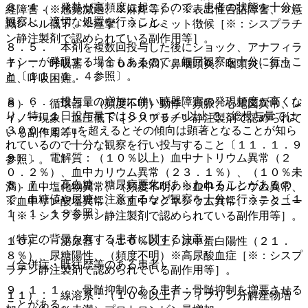
８．４． 発熱が高頻度に起こるので、患者の状態を十分に
経障害（※感覚減退、※麻痺等）、※表出性言語障害、※意
観察し、適切な処置を行うこと。
識レベル低下、※痙攣、※レルミット徴候［※：シスプラチ
ン静注製剤で認められている副作用等］。
８．５． 本剤を複数回投与した後にショック、アナフィラ
キシーが発現する場合もあるので、毎回観察を十分に行うこ
７）． 呼吸器：（１０％未満）鼻咽頭炎、咽頭炎、鼻出
と〔１１．１．４参照〕。
血、呼吸困難。
８．６． 投与量の増加に伴い聴器障害の発現頻度が高くな
８）． 循環器：（頻度不明）動悸、頻脈、心電図異常、レ
り、特に１日投与量では８０ｍｇ／u以上で、総投与量では
イノー現象、血圧低下［シスプラチン静注製剤で認められて
３００ｍｇ／uを超えるとその傾向は顕著となることが知ら
いる副作用等］。
れているので十分な観察を行い投与すること〔１１．１．９
９）． 電解質：（１０％以上）血中ナトリウム異常（２
参照〕。
０．２％）、血中カリウム異常（２３．１％）、（１０％未
８．７． 高血糖、糖尿病悪化があらわれることがあるの
満）血中塩化物異常、（頻度不明）※血中カルシウム異常、
で、血糖値や尿糖に注意するなど観察を十分に行うこと〔１
※血中リン酸塩異常、※血中マグネシウム異常、※テタニー
１．１．１８参照〕。
［※：シスプラチン静注製剤で認められている副作用等］。
（特定の背景を有する患者に関する注意）
１０）． 泌尿器：（１０％以上）尿中蛋白陽性（２１．
８％）、尿糖陽性、（頻度不明）※高尿酸血症［※：シスプ
（合併症・既往歴等のある患者）
ラチン静注製剤で認められている副作用等］。
９．１．１． 骨髄抑制のある患者：骨髄抑制を増悪させる
１１）． 線溶系：（１０％以上）フィブリン分解産物増
ことがある。