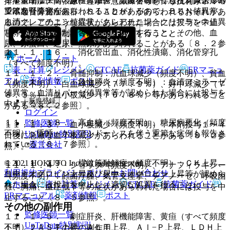
１１．１．１． 急性腎障害（頻度不明）：急性腎障害等の
排泄量増加、高張尿、痙攣、意識障害等を伴う抗利尿ホルモ
ではありません。
重篤な腎障害があらわれることがあるので、ＢＵＮ値異常、
ン不適合分泌症候群（ＳＩＡＤＨ）があらわれるおそれがあ
血清クレアチニン値異常、クレアチニン・クリアランス値異
るので、このような症状があらわれた場合には投与を中止
常等が認められた場合は投与を中止すること。その他、血
し、水分摂取の制限等の適切な処置を行うこと。
尿、尿蛋白、乏尿、無尿があらわれることがある〔８．２参
１１．１．１６． 消化管出血、消化性潰瘍、消化管穿孔
照〕。
ホーム
ノート
（すべて頻度不明）。
表・計算
レジメン
CTCAE
抗菌薬ガイド
ERマニュ
１１．１．２． 骨髄抑制：汎血球減少（頻度不明）、貧血
アル
薬剤情報
ポスト
１１．１．１７． 急性膵炎（頻度不明）：血清アミラーゼ
（頻度不明）、白血球減少（７７．９％）、好中球減少（７
値異常、血清リパーゼ値異常等が認められた場合には投与を
８．３％）、血小板減少（７６．８％）等があらわれること
新規登録
中止すること。
がある〔８．２参照〕。
ログイン
１１．１．１８． 高血糖（頻度不明）、糖尿病悪化（頻度
監修医師一覧
１１．１．３． 血小板減少（頻度不明）：本剤投与１〜４
不明）：昏睡、ケトアシドーシスを伴う重篤な症例も報告さ
UpToDate特別割引
日後に急激な血小板減少があらわれることがある〔８．２参
れている〔８．７参照〕。
運営会社
照〕。
© 2021 HOKUTO Inc. All rights reserved.
１１．１．１９． 横紋筋融解症（頻度不明）：ＣＫ上昇、
１１．１．４． ショック（頻度不明）、アナフィラキシー
利用規約
プライバシーポリシー
お問い合わせ
血中ミオグロビン上昇及び尿中ミオグロビン上昇等が認めら
（頻度不明）：顔面浮腫、気管支痙攣、チアノーゼ、呼吸困
ホーム
表・計算
レジメン
CTCAE
抗菌薬ガイド
れた場合には投与を中止し、適切な処置を行うこと。
難、胸痛、血圧低下等の症状があらわれた場合には投与を中
ERマニュアル
薬剤情報
ポスト
止すること〔８．５参照〕。
その他の副作用
監修医師一覧
１１．１．５． 劇症肝炎、肝機能障害、黄疸（すべて頻度
UpToDate特別割引
不明）：ＡＳＴ上昇、ＡＬＴ上昇、Ａｌ−Ｐ上昇、ＬＤＨ上
１１．２． その他の副作用