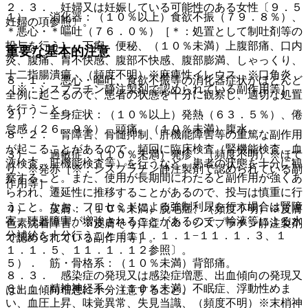
２．３． 妊婦又は妊娠している可能性のある女性〔９．５
１）． 消化器：（１０％以上）食欲不振（７９．８％）、
妊婦の項参照〕。
＊悪心・＊嘔吐（７６．０％）［＊：処置として制吐剤等の
投与を行う］、下痢、便秘、（１０％未満）上腹部痛、口内
重要な基本的注意
炎、腹痛、胃不快感、腹部不快感、腹部膨満、しゃっくり、
十二指腸潰瘍、（頻度不明）※麻痺性イレウス、※口角炎
８．１． 悪心・嘔吐、食欲不振等の消化器症状がほとんど
［※：シスプラチン静注製剤で認められている副作用等］。
全例に起こるので、患者の状態を十分に観察し、適切な処置
を行うこと。
２）． 全身症状：（１０％以上）発熱（６３．５％）、倦
怠感（２６．９％）、頭痛、（１０％未満）腹水。
８．２． 腎障害、骨髄抑制、肝機能障害等の重篤な副作用
が起こることがあるので、頻回に臨床検査（腎機能検査、血
３）． 過敏症：（１０％未満）発疹、（頻度不明）※ほて
液検査、肝機能検査等）を行うなど、患者の状態を十分に観
り、※発赤［※：シスプラチン静注製剤で認められている副
察すること。また、使用が長期間にわたると副作用が強くあ
作用等］。
らわれ、遷延性に推移することがあるので、投与は慎重に行
うこと。なお、フロセミドによる強制利尿を行う場合は腎障
４）． 皮膚：（１０％未満）脱毛症、（頻度不明）※皮膚
害、聴器障害が増強されることがあるので、輸液等による水
色素沈着障害、※皮膚そう痒症［※：シスプラチン静注製剤
分補給を十分行うこと〔１１．１．１−１１．１．３、１
で認められている副作用等］。
１．１．５、１１．１．１２参照〕。
５）． 筋・骨格系：（１０％未満）背部痛。
８．３． 感染症の発現又は感染症増悪、出血傾向の発現又
６）． 精神神経系：（１０％未満）不眠症、浮動性めま
は出血傾向増悪に十分注意すること。
い、血圧上昇、味覚異常、失見当識、（頻度不明）※末梢神