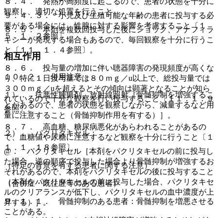
８．４． 発熱が高頻度に起こるので、患者の状態を十分に
観察し、適切な処置を行うこと。
９．４．３． 小児及び生殖可能な年齢の患者に投与する必
要がある場合には、性腺に対する影響を考慮すること〔１
８．５． 本剤を複数回投与した後にショック、アナフィラ
５．１．２参照〕。
キシーが発現する場合もあるので、毎回観察を十分に行うこ
と〔１１．１．４参照〕。
相互作用
８．６． 投与量の増加に伴い聴器障害の発現頻度が高くな
１０．２． 併用注意：
り、特に１日投与量では８０ｍｇ／u以上で、総投与量では
３００ｍｇ／uを超えるとその傾向は顕著となることが知ら
１）． 抗悪性腫瘍剤、放射線照射［骨髄抑制を増強するこ
れているので十分な観察を行い投与すること〔１１．１．９
とがあるので、患者の状態を観察しながら、減量するなど用
参照〕。
量に注意すること（骨髄抑制作用を有する）］。
８．７． 高血糖、糖尿病悪化があらわれることがあるの
２）． パクリタキセル：
で、血糖値や尿糖に注意するなど観察を十分に行うこと〔１
１．１．１８参照〕。
@． パクリタキセル［本剤をパクリタキセルの前に投与し
た場合、逆の順序で投与した場合より骨髄抑制が増強するお
（特定の背景を有する患者に関する注意）
それがあるので、本剤をパクリタキセルの後に投与すること
（本剤をパクリタキセルの前に投与した場合、パクリタキセ
（合併症・既往歴等のある患者）
ルのクリアランスが低下し、パクリタキセルの血中濃度が上
９．１．１． 骨髄抑制のある患者：骨髄抑制を増悪させる
昇する）］。
ことがある。