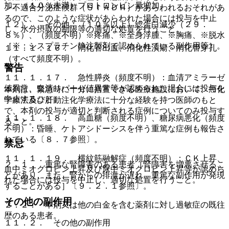
加、（１０％未満）プロトロンビン量増加。
ン不適合分泌症候群（ＳＩＡＤＨ）があらわれるおそれがあ
るので、このような症状があらわれた場合には投与を中止
１２）． その他：（１０％以上）総蛋白減少（２９．
し、水分摂取の制限等の適切な処置を行うこと。
８％）、（頻度不明）※疼痛、※全身浮腫、※胸痛、※脱水
［※：シスプラチン静注製剤で認められている副作用等］。
１１．１．１６． 消化管出血、消化性潰瘍、消化管穿孔
（すべて頻度不明）。
警告
１１．１．１７． 急性膵炎（頻度不明）：血清アミラーゼ
値異常、血清リパーゼ値異常等が認められた場合には投与を
本剤は、緊急時に十分に措置できる医療施設において、癌化
中止すること。
学療法及び肝動注化学療法に十分な経験を持つ医師のもと
で、本剤の投与が適切と判断される症例についてのみ投与す
１１．１．１８． 高血糖（頻度不明）、糖尿病悪化（頻度
ること。
不明）：昏睡、ケトアシドーシスを伴う重篤な症例も報告さ
れている〔８．７参照〕。
禁忌
１１．１．１９． 横紋筋融解症（頻度不明）：ＣＫ上昇、
２．１． 重篤な腎障害のある患者［腎障害を増悪させるこ
血中ミオグロビン上昇及び尿中ミオグロビン上昇等が認めら
とがあり、また、腎からの排泄が遅れ、重篤な副作用が発現
れた場合には投与を中止し、適切な処置を行うこと。
することがある］〔９．２．１参照〕。
その他の副作用
２．２． 本剤又は他の白金を含む薬剤に対し過敏症の既往
歴のある患者。
１１．２． その他の副作用