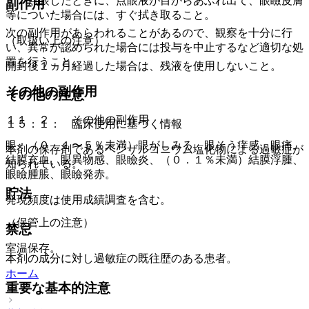
・ 点眼したときに、点眼液が目からあふれ出て、眼瞼皮膚
副作用
等についた場合には、すぐ拭き取ること。
次の副作用があらわれることがあるので、観察を十分に行
（取扱い上の注意）
い、異常が認められた場合には投与を中止するなど適切な処
置を行うこと。
開封後１ヵ月経過した場合は、残液を使用しないこと。
その他の副作用
その他の注意
１１．２． その他の副作用
１５．１． 臨床使用に基づく情報
眼：（０．１〜５％未満）眼がしみる、眼そう痒感、眼痛、
本剤の保存剤であるベンザルコニウム塩化物による過敏症が
結膜充血、眼異物感、眼瞼炎、（０．１％未満）結膜浮腫、
知られている。
眼瞼腫脹、眼瞼発赤。
貯法
発現頻度は使用成績調査を含む。
（保管上の注意）
禁忌
室温保存。
本剤の成分に対し過敏症の既往歴のある患者。
ホーム
重要な基本的注意