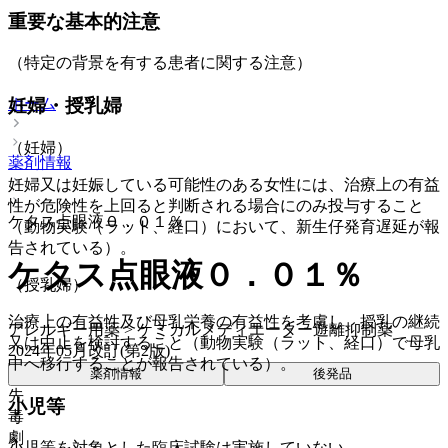
重要な基本的注意
（特定の背景を有する患者に関する注意）
ホーム
妊婦・授乳婦
（妊婦）
薬剤情報
妊婦又は妊娠している可能性のある女性には、治療上の有益
性が危険性を上回ると判断される場合にのみ投与すること
ケタス点眼液０．０１％
（動物実験（ラット、経口）において、新生仔発育遅延が報
告されている）。
ケタス点眼液０．０１％
（授乳婦）
治療上の有益性及び母乳栄養の有益性を考慮し、授乳の継続
アレルギー用薬 > ケミカルメディエーター遊離抑制薬
又は中止を検討すること（動物実験（ラット、経口）で母乳
2024年05月改訂(第2版)
中へ移行することが報告されている）。
薬剤情報
後発品
先
小児等
毒
劇
小児等を対象とした臨床試験は実施していない。