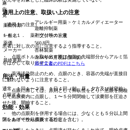
麻
向
適用上の注意、取扱い上の注意
覚
アレルギー用薬 > ケミカルメディエーター
（適用上の注意）
薬効分類
遊離抑制薬
１４．１． 薬剤交付時の注意
一般名
イブジラスト液
薬価
560.8
円
患者に対し次の点に注意するよう指導すること。
メーカー
杏林製薬
・ 点眼ボトルを取り出す際は包装の先端部分からアルミ箔
2024年05月改訂(第2版)
最終更新
をはがして取り出すこと。
添付文書のPDFはこちら
・ 薬液汚染防止のため、点眼のとき、容器の先端が直接目
用法・用量
に触れないように注意すること。
通常、１回１〜２滴、１日４回（朝、昼、夕方及び就寝前）
・ 点眼に際しては、原則として仰臥位をとり、患眼を開瞼
点眼する。
して結膜嚢内に点眼し、１〜５分間閉瞼して涙嚢部を圧迫さ
せた後、開瞼すること。
効能・効果
・ 他の点眼剤を併用する場合には、少なくとも５分以上間
アレルギー性結膜炎（花粉症を含む）。
隔をあけてから点眼すること。