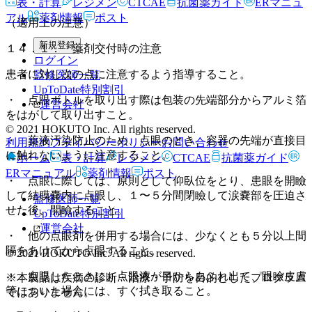
表・計算
レジメン
CTCAE
抗菌薬ガイド
ERマニュ
アル
薬剤情報
ポスト
（適用上の注意）
新規登録
１４．１． 薬剤交付時の注意
ログイン
患者に対し次の点に注意するよう指導すること。
監修医師一覧
UpToDate特別割引
・ 点眼ボトルを取り出す際は包装の先端部分からアルミ箔
運営会社
をはがして取り出すこと。
© 2021 HOKUTO Inc. All rights reserved.
・ 薬液汚染防止のため、点眼のとき、容器の先端が直接目
利用規約
プライバシーポリシー
お問い合わせ
に触れないように注意すること。
ホーム
表・計算
レジメン
CTCAE
抗菌薬ガイド
ERマニュアル
薬剤情報
ポスト
・ 点眼に際しては、原則として仰臥位をとり、患眼を開瞼
して結膜嚢内に点眼し、１〜５分間閉瞼して涙嚢部を圧迫さ
監修医師一覧
せた後、開瞼すること。
UpToDate特別割引
運営会社
・ 他の点眼剤を併用する場合には、少なくとも５分以上間
隔をあけてから点眼すること。
© 2021 HOKUTO Inc. All rights reserved.
・ 点眼したときに、点眼液が目からあふれ出て、眼瞼皮膚
※本製品は疾病の診断・治療・予防を目的としたプログラム
等についた場合には、すぐ拭き取ること。
ではありません。