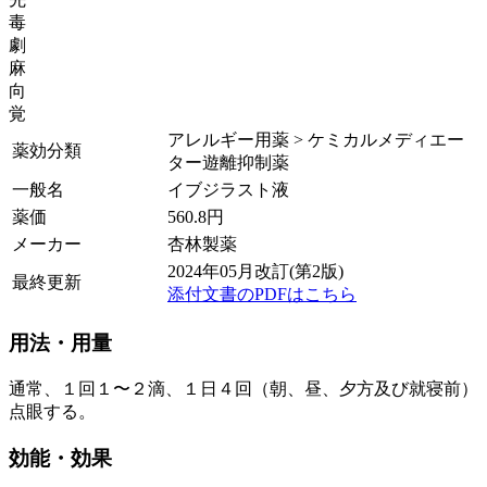
毒
劇
麻
向
覚
アレルギー用薬 > ケミカルメディエー
薬効分類
ター遊離抑制薬
一般名
イブジラスト液
薬価
560.8
円
メーカー
杏林製薬
2024年05月改訂(第2版)
最終更新
添付文書のPDFはこちら
用法・用量
通常、１回１〜２滴、１日４回（朝、昼、夕方及び就寝前）
点眼する。
効能・効果