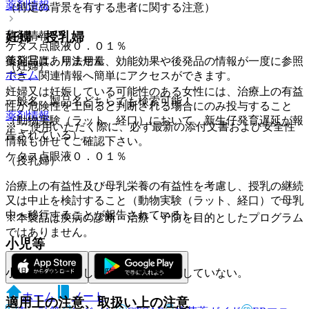
薬剤情報
（特定の背景を有する患者に関する注意）
薬剤情報
妊婦・授乳婦
ケタス点眼液０．０１％
後発品はありません
薬剤写真、用法用量、効能効果や後発品の情報が一度に参照
（妊婦）
ホーム
でき、関連情報へ簡単にアクセスができます。
妊婦又は妊娠している可能性のある女性には、治療上の有益
一般名、製品名どちらでも検索可能！
性が危険性を上回ると判断される場合にのみ投与すること
薬剤情報
（動物実験（ラット、経口）において、新生仔発育遅延が報
※ ご使用いただく際に、必ず最新の添付文書および安全性
告されている）。
情報も併せてご確認下さい。
ケタス点眼液０．０１％
（授乳婦）
治療上の有益性及び母乳栄養の有益性を考慮し、授乳の継続
又は中止を検討すること（動物実験（ラット、経口）で母乳
中へ移行することが報告されている）。
※本製品は疾病の診断・治療・予防を目的としたプログラム
ではありません。
小児等
小児等を対象とした臨床試験は実施していない。
ホーム
ノート
適用上の注意、取扱い上の注意