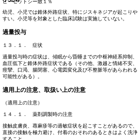
ピーゼットシー散１％
幼児、小児では錐体外路症状、特にジスキネジアが起こりや
すい。小児等を対象とした臨床試験は実施していない。
過量投与
１３．１． 症状
過量投与時の症状は、傾眠から昏睡までの中枢神経系抑制、
血圧低下と錐体外路症状である（その他、激越と情緒不安、
痙攣、口渇、腸閉塞、心電図変化及び不整脈等があらわれる
可能性がある）。
適用上の注意、取扱い上の注意
（適用上の注意）
１４．１． 薬剤調製時の注意
接触皮膚炎、蕁麻疹等の過敏症状を起こすことがあるので、
直接の接触を極力避け、付着のおそれのあるときはよく洗浄
すること。