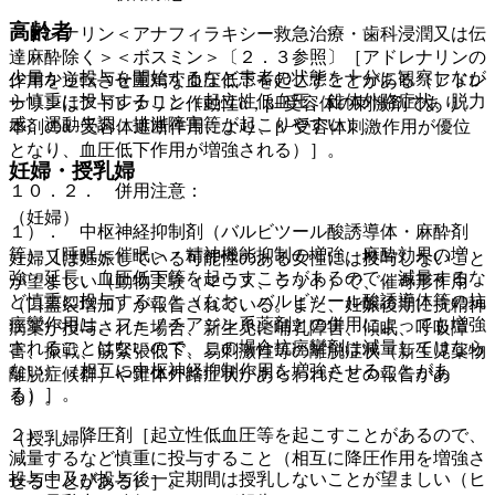
高齢者
アドレナリン＜アナフィラキシー救急治療・歯科浸潤又は伝
達麻酔除く＞＜ボスミン＞〔２．３参照〕［アドレナリンの
少量から投与を開始するなど患者の状態を十分に観察しなが
作用を逆転させ重篤な血圧低下を起こすことがある（アドレ
ら慎重に投与すること（起立性低血圧、錐体外路症状、脱力
ナリンはアドレナリン作動性α，β−受容体の刺激剤であり、
感、運動失調、排泄障害等が起こりやすい）。
本剤のα−受容体遮断作用により、β−受容体刺激作用が優位
となり、血圧低下作用が増強される）］。
妊婦・授乳婦
１０．２． 併用注意：
（妊婦）
１）． 中枢神経抑制剤（バルビツール酸誘導体・麻酔剤
等）［睡眠＜催眠＞・精神機能抑制の増強、麻酔効果の増
妊婦又は妊娠している可能性のある女性には投与しないこと
強・延長、血圧低下等を起こすことがあるので、減量するな
が望ましい（動物実験（マウス、ラット）で、催奇形作用
ど慎重に投与すること（なお、バルビツール酸誘導体等の抗
（口蓋裂増加）が報告されている。また、妊娠後期に抗精神
痙攣作用は、フェノチアジン系薬剤との併用によっても増強
病薬が投与された場合、新生児に哺乳障害、傾眠、呼吸障
されることはないので、この場合抗痙攣剤は減量してはなら
害、振戦、筋緊張低下、易刺激性等の離脱症状（新生児薬物
ない）（相互に中枢神経抑制作用を増強させることがあ
離脱症候群）や錐体外路症状があらわれたとの報告があ
る）］。
る）。
２）． 降圧剤［起立性低血圧等を起こすことがあるので、
（授乳婦）
減量するなど慎重に投与すること（相互に降圧作用を増強さ
投与中及び投与後一定期間は授乳しないことが望ましい（ヒ
せることがある）］。