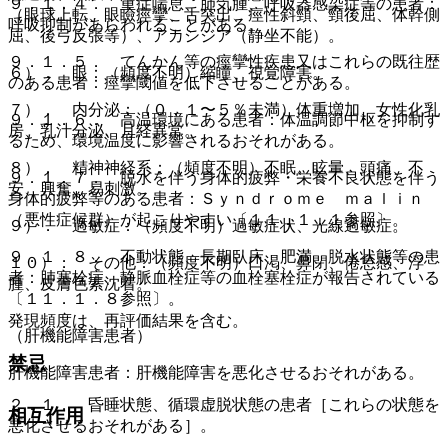
９．１．４． 重症喘息、肺気腫、呼吸器感染症等の患者：
（眼球上転、眼瞼痙攣、舌突出、痙性斜頸、頸後屈、体幹側
呼吸抑制があらわれることがある。
屈、後弓反張等）、アカシジア（静坐不能）。
９．１．５． てんかん等の痙攣性疾患又はこれらの既往歴
６）． 眼：（頻度不明）縮瞳、視覚障害。
のある患者：痙攣閾値を低下させることがある。
７）． 内分泌：（０．１〜５％未満）体重増加、女性化乳
９．１．６． 高温環境にある患者：体温調節中枢を抑制す
房、乳汁分泌、月経異常。
るため、環境温度に影響されるおそれがある。
８）． 精神神経系：（頻度不明）不眠、眩暈、頭痛、不
９．１．７． 脱水を伴う身体的疲弊・栄養不良状態を伴う
安、興奮、易刺激。
身体的疲弊等のある患者：Ｓｙｎｄｒｏｍｅ ｍａｌｉｎ
（悪性症候群）が起こりやすい〔１１．１．１参照〕。
９）． 過敏症：（頻度不明）過敏症状、光線過敏症。
９．１．８． 不動状態、長期臥床、肥満、脱水状態等の患
１０）． その他：（頻度不明）口渇、鼻閉、倦怠感、浮
者：肺塞栓症、静脈血栓症等の血栓塞栓症が報告されている
腫、皮膚色素沈着。
〔１１．１．８参照〕。
発現頻度は、再評価結果を含む。
（肝機能障害患者）
禁忌
肝機能障害患者：肝機能障害を悪化させるおそれがある。
２．１． 昏睡状態、循環虚脱状態の患者［これらの状態を
相互作用
悪化させるおそれがある］。