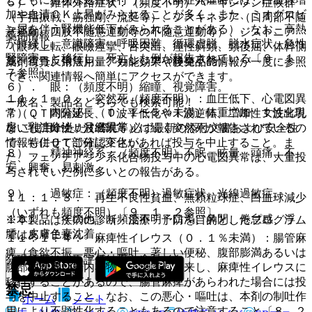
５）． 錐体外路症状：（頻度不明）パーキンソン症候群
加や血清ＣＫ上昇がみられることが多く、また、ミオグロビ
（手指振戦、筋強剛、流涎等）、ジスキネジア（口周部不随
ン尿を伴う腎機能低下がみられることがある）、なお、高熱
意運動、四肢不随意運動等の不随意運動等）、ジストニア
薬剤情報
が持続し、意識障害、呼吸困難、循環虚脱、脱水症状、急性
（眼球上転、眼瞼痙攣、舌突出、痙性斜頸、頸後屈、体幹側
腎障害へと移行し、死亡した例が報告されている〔９．１．
屈、後弓反張等）、アカシジア（静坐不能）。
薬剤写真、用法用量、効能効果や後発品の情報が一度に参照
７参照〕。
でき、関連情報へ簡単にアクセスができます。
６）． 眼：（頻度不明）縮瞳、視覚障害。
１１．１．２． 突然死（頻度不明）：血圧低下、心電図異
一般名、製品名どちらでも検索可能！
７）． 内分泌：（０．１〜５％未満）体重増加、女性化乳
常（ＱＴ間隔延長、Ｔ波平低化やＴ波逆転、二峰性Ｔ波出現
房、乳汁分泌、月経異常。
※ ご使用いただく際に、必ず最新の添付文書および安全性
ないし二峰性Ｕ波出現等）に続く突然死が報告されているの
情報も併せてご確認下さい。
で、特にＱＴ部分に変化があれば投与を中止すること。ま
８）． 精神神経系：（頻度不明）不眠、眩暈、頭痛、不
た、フェノチアジン系化合物投与中の心電図異常は、大量投
安、興奮、易刺激。
与されていた例に多いとの報告がある。
９）． 過敏症：（頻度不明）過敏症状、光線過敏症。
１１．１．３． 再生不良性貧血、無顆粒球症、白血球減少
（いずれも頻度不明）〔９．１．２参照〕。
１０）． その他：（頻度不明）口渇、鼻閉、倦怠感、浮
※本製品は疾病の診断・治療・予防を目的としたプログラム
腫、皮膚色素沈着。
ではありません。
１１．１．４． 麻痺性イレウス（０．１％未満）：腸管麻
痺（食欲不振、悪心・嘔吐、著しい便秘、腹部膨満あるいは
発現頻度は、再評価結果を含む。
腹部弛緩及び腸内容物うっ滞等）を来し、麻痺性イレウスに
移行することがあるので、腸管麻痺があらわれた場合には投
禁忌
与を中止すること。なお、この悪心・嘔吐は、本剤の制吐作
ホーム
ノート
用により不顕性化することもあるので注意すること〔８．２