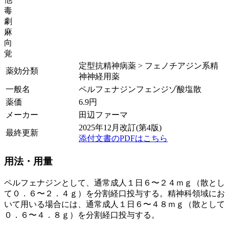
毒
劇
麻
向
覚
定型抗精神病薬 > フェノチアジン系精
薬効分類
神神経用薬
一般名
ペルフェナジンフェンジゾ酸塩散
薬価
6.9
円
メーカー
田辺ファーマ
2025年12月改訂(第4版)
最終更新
添付文書のPDFはこちら
用法・用量
ペルフェナジンとして、通常成人１日６〜２４ｍｇ（散とし
て０．６〜２．４ｇ）を分割経口投与する。精神科領域にお
いて用いる場合には、通常成人１日６〜４８ｍｇ（散として
０．６〜４．８ｇ）を分割経口投与する。