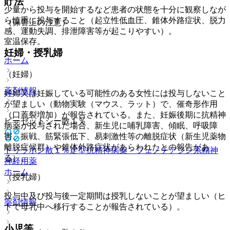
貯法
少量から投与を開始するなど患者の状態を十分に観察しなが
ら慎重に投与すること（起立性低血圧、錐体外路症状、脱力
（保管上の注意）
感、運動失調、排泄障害等が起こりやすい）。
室温保存。
妊婦・授乳婦
ホーム
（妊婦）
薬剤情報
妊婦又は妊娠している可能性のある女性には投与しないこと
が望ましい（動物実験（マウス、ラット）で、催奇形作用
（口蓋裂増加）が報告されている。また、妊娠後期に抗精神
ピーゼットシー散１％
病薬が投与された場合、新生児に哺乳障害、傾眠、呼吸障
害、振戦、筋緊張低下、易刺激性等の離脱症状（新生児薬物
離脱症候群）や錐体外路症状があらわれたとの報告があ
トリラホン散１％
定型抗精神病薬 > フェノチアジン系精神
る）。
神経用薬
ホーム
（授乳婦）
投与中及び投与後一定期間は授乳しないことが望ましい（ヒ
薬剤情報
トで母乳中へ移行することが報告されている）。
小児等