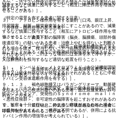
ので、このような症状があらわれた場合には減量等適切な処
減量するなど慎重に投与すること（相互に降圧作用を増強さ
置を行うこと。
せることがある）］。
（特定の背景を有する患者に関する注意）
３）． アトロピン様作用を有する薬剤［口渇、眼圧上昇、
排尿障害、頻脈、腸管麻痺等を起こすことがあるので、減量
（合併症・既往歴等のある患者）
するなど慎重に投与すること（相互にアトロピン様作用を増
強させることがある）］。
９．１．１． 皮質下部の脳障害（脳炎、脳腫瘍、頭部外傷
後遺症等）の疑いがある患者：治療上やむを得ないと判断さ
４）． アルコール（飲酒）［眠気、精神運動機能低下等を
れる場合を除き、投与しないこと（高熱反応があらわれるお
起こすことがある（相互に中枢神経抑制作用を増強させるこ
それがあるので、このような場合には全身を氷で冷やすか、
とがある）］。
又は解熱剤を投与するなど適切な処置を行うこと）。
５）． ドンペリドン、メトクロプラミド［内分泌機能調節
９．１．２． 血液障害のある患者：血液障害を悪化させる
異常又は錐体外路症状が発現するおそれがある（ともに中枢
おそれがある〔１１．１．３参照〕。
ドパミン受容体遮断作用を有する）］。
９．１．３． 褐色細胞腫又はパラガングリオーマ、動脈硬
６）． リチウム［心電図変化、重症の錐体外路症状、持続
化症あるいは心疾患の疑いのある患者：血圧急速変動がみら
性のジスキネジア、突発性のＳｙｎｄｒｏｍｅ ｍａｌｉｎ
れることがある。
＜悪性症候群＞、非可逆性の脳障害を起こすおそれがあるの
で、観察を十分に行い、このような症状があらわれた場合に
９．１．４． 重症喘息、肺気腫、呼吸器感染症等の患者：
は投与を中止すること（機序は不明であるが、併用による抗
呼吸抑制があらわれることがある。
ドパミン作用の増強等が考えられている）］。