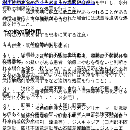
ので注意すること〔１１．１．４参照〕。
利用規約
プライバシーポリシー
お問い合わせ
ることがあるので、このような場合には投与を中止し、水分
摂取の制限等適切な処置を行うこと。
８．３． 治療初期に起立性低血圧があらわれることがある
ので、このような症状があらわれた場合には減量等適切な処
発現頻度は、再評価結果を含む。
置を行うこと。
その他の副作用
（特定の背景を有する患者に関する注意）
１１．２． その他の副作用
（合併症・既往歴等のある患者）
１）． 循環器：（頻度不明）血圧低下、頻脈、不整脈、心
９．１．１． 皮質下部の脳障害（脳炎、脳腫瘍、頭部外傷
疾患悪化。
後遺症等）の疑いがある患者：治療上やむを得ないと判断さ
れる場合を除き、投与しないこと（高熱反応があらわれるお
２）． 血液：（頻度不明）白血球減少症、顆粒球減少症、
それがあるので、このような場合には全身を氷で冷やすか、
血小板減少性紫斑病。
又は解熱剤を投与するなど適切な処置を行うこと）。
３）． 消化器：（頻度不明）食欲亢進、食欲不振、悪心・
９．１．２． 血液障害のある患者：血液障害を悪化させる
嘔吐、下痢、便秘。
おそれがある〔１１．１．３参照〕。
４）． 肝臓：（０．１％未満）肝障害。
９．１．３． 褐色細胞腫又はパラガングリオーマ、動脈硬
化症あるいは心疾患の疑いのある患者：血圧急速変動がみら
５）． 錐体外路症状：（頻度不明）パーキンソン症候群
れることがある。
（手指振戦、筋強剛、流涎等）、ジスキネジア（口周部不随
意運動、四肢不随意運動等の不随意運動等）、ジストニア