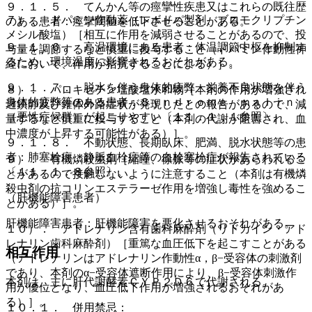
９．１．５． てんかん等の痙攣性疾患又はこれらの既往歴
７）． ドパミン作動薬（レボドパ製剤、ブロモクリプチン
のある患者：痙攣閾値を低下させることがある。
メシル酸塩）［相互に作用を減弱させることがあるので、投
９．１．６． 高温環境にある患者：体温調節中枢を抑制す
与量を調節するなど慎重に投与すること（ドパミン作動性神
るため、環境温度に影響されるおそれがある。
経において、作用が拮抗することによる）］。
９．１．７． 脱水を伴う身体的疲弊・栄養不良状態を伴う
８）． パロキセチン塩酸塩水和物［本剤の作用が増強され
身体的疲弊等のある患者：Ｓｙｎｄｒｏｍｅ ｍａｌｉｎ
過鎮静及び錐体外路症状が発現したとの報告があるので、減
（悪性症候群）が起こりやすい〔１１．１．１参照〕。
量するなど慎重に投与すること（本剤の代謝が阻害され、血
中濃度が上昇する可能性がある）］。
９．１．８． 不動状態、長期臥床、肥満、脱水状態等の患
者：肺塞栓症、静脈血栓症等の血栓塞栓症が報告されている
９）． 有機燐殺虫剤［縮瞳、徐脈等の症状があらわれるこ
〔１１．１．８参照〕。
とがあるので接触しないように注意すること（本剤は有機燐
殺虫剤の抗コリンエステラーゼ作用を増強し毒性を強めるこ
（肝機能障害患者）
とがある）］。
肝機能障害患者：肝機能障害を悪化させるおそれがある。
１０）． アドレナリン含有歯科麻酔剤（リドカイン・アド
レナリン歯科麻酔剤）［重篤な血圧低下を起こすことがある
相互作用
（アドレナリンはアドレナリン作動性α，β−受容体の刺激剤
であり、本剤のα−受容体遮断作用により、β−受容体刺激作
本剤は、主に肝代謝酵素ＣＹＰ２Ｄ６で代謝される。
用が優位となり、血圧低下作用が増強されるおそれがあ
る）］。
１０．１． 併用禁忌：