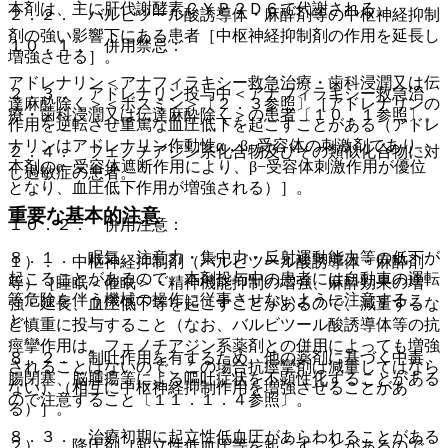
本剤は、主に肝代謝酵素ＣＹＰ２Ｄ６で代謝される。
２．２． バルビツール酸誘導体・麻酔剤等の中枢神経抑制
剤の強い影響下にある患者［中枢神経抑制剤の作用を延長し
１０．１． 併用禁忌：
増強させる］。
アドレナリン＜アナフィラキシー救急治療・歯科浸潤又は伝
２．３． アドレナリン投与中＜アナフィラキシー救急治
達麻酔除く＞＜ボスミン＞〔２．３参照〕［アドレナリンの
療・歯科浸潤又は伝達麻酔除く＞の患者〔１０．１参照〕。
作用を逆転させ重篤な血圧低下を起こすことがある（アドレ
ナリンはアドレナリン作動性α，β−受容体の刺激剤であり、
２．４． フェノチアジン系化合物及びその類似化合物に対
本剤のα−受容体遮断作用により、β−受容体刺激作用が優位
し過敏症の患者。
となり、血圧低下作用が増強される）］。
重要な基本的注意
１０．２． 併用注意：
８．１． 眠気、注意力・集中力・反射運動能力等の低下が
１）． 中枢神経抑制剤（バルビツール酸誘導体・麻酔剤
起こることがあるので、本剤投与中の患者には自動車の運転
等）［睡眠＜催眠＞・精神機能抑制の増強、麻酔効果の増
等危険を伴う機械の操作に従事させないように注意するこ
強・延長、血圧低下等を起こすことがあるので、減量するな
と。
ど慎重に投与すること（なお、バルビツール酸誘導体等の抗
痙攣作用は、フェノチアジン系薬剤との併用によっても増強
８．２． 制吐作用を有するため、他の薬剤に基づく中毒、
されることはないので、この場合抗痙攣剤は減量してはなら
腸閉塞、脳腫瘍等による嘔吐症状を不顕性化することがある
ない）（相互に中枢神経抑制作用を増強させることがあ
ので注意すること〔１１．１．４参照〕。
る）］。
８．３． 治療初期に起立性低血圧があらわれることがある
２）． 降圧剤［起立性低血圧等を起こすことがあるので、