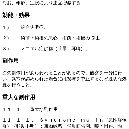
なお、年齢、症状により適宜増減する。
効能・効果
１）． 統合失調症。
２）． 術前・術後の悪心・術前・術後の嘔吐。
３）． メニエル症候群（眩暈、耳鳴）。
副作用
次の副作用があらわれることがあるので、観察を十分に行
い、異常が認められた場合には投与を中止するなど適切な処
置を行うこと。
重大な副作用
１１．１． 重大な副作用
１１．１．１． Ｓｙｎｄｒｏｍｅ ｍａｌｉｎ（悪性症候
群）（頻度不明）：無動緘黙、強度筋強剛、嚥下困難、頻