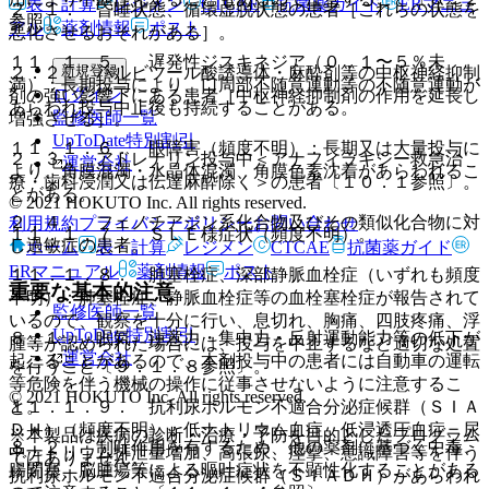
表・計算
レジメン
CTCAE
抗菌薬ガイド
ERマニュ
２．１． 昏睡状態、循環虚脱状態の患者［これらの状態を
参照〕。
アル
薬剤情報
ポスト
悪化させるおそれがある］。
１１．１．５． 遅発性ジスキネジア（０．１〜５％未
新規登録
２．２． バルビツール酸誘導体・麻酔剤等の中枢神経抑制
満）：長期投与により、口周部不随意運動等の不随意運動が
ログイン
剤の強い影響下にある患者［中枢神経抑制剤の作用を延長し
あらわれ投与中止後も持続することがある。
監修医師一覧
増強させる］。
UpToDate特別割引
１１．１．６． 眼障害（頻度不明）：長期又は大量投与に
２．３． アドレナリン投与中＜アナフィラキシー救急治
運営会社
より、角膜混濁・水晶体混濁、角膜色素沈着があらわれるこ
療・歯科浸潤又は伝達麻酔除く＞の患者〔１０．１参照〕。
とがある。
© 2021 HOKUTO Inc. All rights reserved.
２．４． フェノチアジン系化合物及びその類似化合物に対
利用規約
プライバシーポリシー
お問い合わせ
１１．１．７． ＳＬＥ様症状（頻度不明）。
し過敏症の患者。
ホーム
表・計算
レジメン
CTCAE
抗菌薬ガイド
ERマニュアル
薬剤情報
ポスト
１１．１．８． 肺塞栓症、深部静脈血栓症（いずれも頻度
重要な基本的注意
不明）：肺塞栓症、静脈血栓症等の血栓塞栓症が報告されて
監修医師一覧
いるので、観察を十分に行い、息切れ、胸痛、四肢疼痛、浮
UpToDate特別割引
８．１． 眠気、注意力・集中力・反射運動能力等の低下が
腫等が認められた場合には、投与を中止するなど適切な処置
運営会社
起こることがあるので、本剤投与中の患者には自動車の運転
を行うこと〔９．１．８参照〕。
等危険を伴う機械の操作に従事させないように注意するこ
© 2021 HOKUTO Inc. All rights reserved.
と。
１１．１．９． 抗利尿ホルモン不適合分泌症候群（ＳＩＡ
ＤＨ）（頻度不明）：低ナトリウム血症、低浸透圧血症、尿
※本製品は疾病の診断・治療・予防を目的としたプログラム
８．２． 制吐作用を有するため、他の薬剤に基づく中毒、
中ナトリウム排泄量増加、高張尿、痙攣、意識障害等を伴う
ではありません。
腸閉塞、脳腫瘍等による嘔吐症状を不顕性化することがある
抗利尿ホルモン不適合分泌症候群（ＳＩＡＤＨ）があらわれ