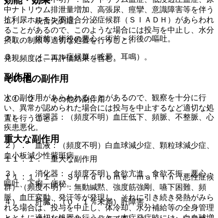
効能・効果
中ナトリウム排泄量増加、高張尿、痙攣、意識障害等を伴う
抗利尿ホルモン不適合分泌症候群（ＳＩＡＤＨ）があらわれ
１）． 統合失調症。
ることがあるので、このような場合には投与を中止し、水分
２）． 術前・術後の悪心・術前・術後の嘔吐。
摂取の制限等適切な処置を行うこと。
３）． メニエル症候群（眩暈、耳鳴）。
発現頻度は、再評価結果を含む。
副作用
その他の副作用
次の副作用があらわれることがあるので、観察を十分に行
１１．２． その他の副作用
い、異常が認められた場合には投与を中止するなど適切な処
１）． 循環器：（頻度不明）血圧低下、頻脈、不整脈、心
置を行うこと。
疾患悪化。
重大な副作用
２）． 血液：（頻度不明）白血球減少症、顆粒球減少症、
血小板減少性紫斑病。
１１．１． 重大な副作用
３）． 消化器：（頻度不明）食欲亢進、食欲不振、悪心・
１１．１．１． Ｓｙｎｄｒｏｍｅ ｍａｌｉｎ（悪性症候
嘔吐、下痢、便秘。
群）（頻度不明）：無動緘黙、強度筋強剛、嚥下困難、頻
脈、血圧変動、発汗等が発現し、それに引き続き発熱がみら
４）． 肝臓：（０．１％未満）肝障害。
れる場合は、投与を中止し、体冷却、水分補給等の全身管理
とともに適切な処置を行うこと（本症発症時には、白血球増