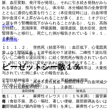
脈、血圧変動、発汗等が発現し、それに引き続き発熱がみら
れる場合は、投与を中止し、体冷却、水分補給等の全身管理
とともに適切な処置を行うこと（本症発症時には、白血球増
加や血清ＣＫ上昇がみられることが多く、また、ミオグロビ
ン尿を伴う腎機能低下がみられることがある）、なお、高熱
ホーム
が持続し、意識障害、呼吸困難、循環虚脱、脱水症状、急性
腎障害へと移行し、死亡した例が報告されている〔９．１．
７参照〕。
薬剤情報
１１．１．２． 突然死（頻度不明）：血圧低下、心電図異
常（ＱＴ間隔延長、Ｔ波平低化やＴ波逆転、二峰性Ｔ波出現
ピーゼットシー散１％
ないし二峰性Ｕ波出現等）に続く突然死が報告されているの
で、特にＱＴ部分に変化があれば投与を中止すること。ま
ピーゼットシー散１％
た、フェノチアジン系化合物投与中の心電図異常は、大量投
与されていた例に多いとの報告がある。
定型抗精神病薬 > フェノチアジン系精神神経用薬
１１．１．３． 再生不良性貧血、無顆粒球症、白血球減少
2025年12月改訂(第4版)
（いずれも頻度不明）〔９．１．２参照〕。
薬剤情報
後発品
１１．１．４． 麻痺性イレウス（０．１％未満）：腸管麻
他
痺（食欲不振、悪心・嘔吐、著しい便秘、腹部膨満あるいは
毒
腹部弛緩及び腸内容物うっ滞等）を来し、麻痺性イレウスに
劇