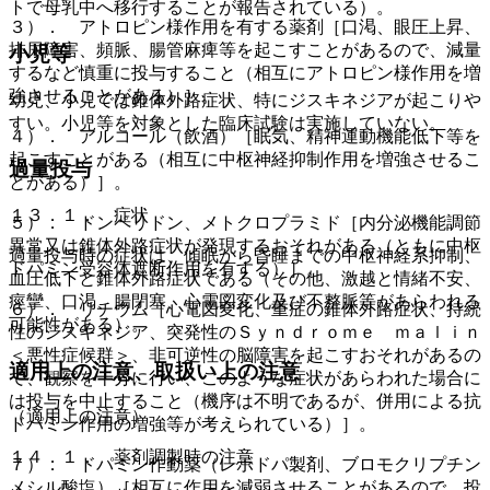
トで母乳中へ移行することが報告されている）。
３）． アトロピン様作用を有する薬剤［口渇、眼圧上昇、
排尿障害、頻脈、腸管麻痺等を起こすことがあるので、減量
小児等
するなど慎重に投与すること（相互にアトロピン様作用を増
強させることがある）］。
幼児、小児では錐体外路症状、特にジスキネジアが起こりや
すい。小児等を対象とした臨床試験は実施していない。
４）． アルコール（飲酒）［眠気、精神運動機能低下等を
起こすことがある（相互に中枢神経抑制作用を増強させるこ
過量投与
とがある）］。
１３．１． 症状
５）． ドンペリドン、メトクロプラミド［内分泌機能調節
異常又は錐体外路症状が発現するおそれがある（ともに中枢
過量投与時の症状は、傾眠から昏睡までの中枢神経系抑制、
ドパミン受容体遮断作用を有する）］。
血圧低下と錐体外路症状である（その他、激越と情緒不安、
痙攣、口渇、腸閉塞、心電図変化及び不整脈等があらわれる
６）． リチウム［心電図変化、重症の錐体外路症状、持続
可能性がある）。
性のジスキネジア、突発性のＳｙｎｄｒｏｍｅ ｍａｌｉｎ
＜悪性症候群＞、非可逆性の脳障害を起こすおそれがあるの
適用上の注意、取扱い上の注意
で、観察を十分に行い、このような症状があらわれた場合に
は投与を中止すること（機序は不明であるが、併用による抗
（適用上の注意）
ドパミン作用の増強等が考えられている）］。
１４．１． 薬剤調製時の注意
７）． ドパミン作動薬（レボドパ製剤、ブロモクリプチン
メシル酸塩）［相互に作用を減弱させることがあるので、投