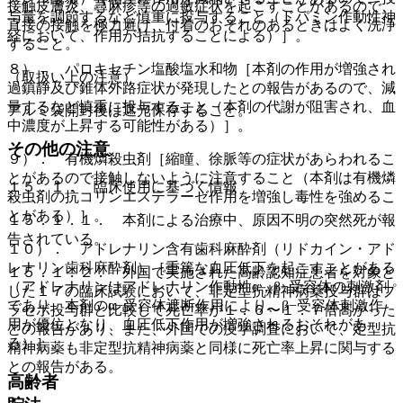
接触皮膚炎、蕁麻疹等の過敏症状を起こすことがあるので、
与量を調節するなど慎重に投与すること（ドパミン作動性神
直接の接触を極力避け、付着のおそれのあるときはよく洗浄
経において、作用が拮抗することによる）］。
すること。
８）． パロキセチン塩酸塩水和物［本剤の作用が増強され
（取扱い上の注意）
過鎮静及び錐体外路症状が発現したとの報告があるので、減
量するなど慎重に投与すること（本剤の代謝が阻害され、血
アルミ袋開封後は遮光保存すること。
中濃度が上昇する可能性がある）］。
その他の注意
９）． 有機燐殺虫剤［縮瞳、徐脈等の症状があらわれるこ
とがあるので接触しないように注意すること（本剤は有機燐
１５．１． 臨床使用に基づく情報
殺虫剤の抗コリンエステラーゼ作用を増強し毒性を強めるこ
とがある）］。
１５．１．１． 本剤による治療中、原因不明の突然死が報
告されている。
１０）． アドレナリン含有歯科麻酔剤（リドカイン・アド
レナリン歯科麻酔剤）［重篤な血圧低下を起こすことがある
１５．１．２． 外国で実施された高齢認知症患者を対象と
（アドレナリンはアドレナリン作動性α，β−受容体の刺激剤
した１７の臨床試験において、非定型抗精神病薬投与群はプ
であり、本剤のα−受容体遮断作用により、β−受容体刺激作
ラセボ投与群と比較して死亡率が１．６〜１．７倍高かった
用が優位となり、血圧低下作用が増強されるおそれがあ
との報告があり、また、外国での疫学調査において、定型抗
る）］。
精神病薬も非定型抗精神病薬と同様に死亡率上昇に関与する
との報告がある。
高齢者