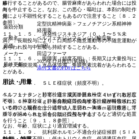
移行することがあるので、腸管麻痺があらわれた場合には投
麻
与を中止すること。なお、この悪心・嘔吐は、本剤の制吐作
向
用により不顕性化することもあるので注意すること〔８．２
覚
参照〕。
定型抗精神病薬 > フェノチアジン系精神神
薬効分類
経用薬
１１．１．５． 遅発性ジスキネジア（０．１〜５％未
一般名
ペルフェナジンフェンジゾ酸塩散
満）：長期投与により、口周部不随意運動等の不随意運動が
薬価
6.9
円
あらわれ投与中止後も持続することがある。
メーカー
田辺ファーマ
１１．１．６． 眼障害（頻度不明）：長期又は大量投与に
2025年12月改訂(第4版)
最終更新
より、角膜混濁・水晶体混濁、角膜色素沈着があらわれるこ
添付文書のPDFはこちら
とがある。
用法・用量
１１．１．７． ＳＬＥ様症状（頻度不明）。
１１．１．８． 肺塞栓症、深部静脈血栓症（いずれも頻度
ペルフェナジンとして、通常成人１日６〜２４ｍｇ（散とし
不明）：肺塞栓症、静脈血栓症等の血栓塞栓症が報告されて
て０．６〜２．４ｇ）を分割経口投与する。精神科領域にお
いるので、観察を十分に行い、息切れ、胸痛、四肢疼痛、浮
いて用いる場合には、通常成人１日６〜４８ｍｇ（散として
腫等が認められた場合には、投与を中止するなど適切な処置
０．６〜４．８ｇ）を分割経口投与する。
を行うこと〔９．１．８参照〕。
なお、年齢、症状により適宜増減する。
１１．１．９． 抗利尿ホルモン不適合分泌症候群（ＳＩＡ
ＤＨ）（頻度不明）：低ナトリウム血症、低浸透圧血症、尿