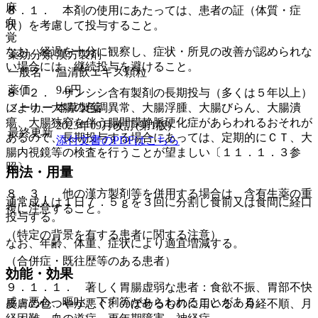
麻
８．１． 本剤の使用にあたっては、患者の証（体質・症
向
状）を考慮して投与すること。
覚
なお、経過を十分に観察し、症状・所見の改善が認められな
薬効分類
漢方製剤
い場合には、継続投与を避けること。
一般名
温清飲エキス顆粒
薬価
9.6
円
８．２． サンシシ含有製剤の長期投与（多くは５年以上）
メーカー
本草製薬
により、大腸の色調異常、大腸浮腫、大腸びらん、大腸潰
瘍、大腸狭窄を伴う腸間膜静脈硬化症があらわれるおそれが
2023年09月改訂(第1版)
最終更新
あるので、長期投与する場合にあっては、定期的にＣＴ、大
添付文書のPDFはこちら
腸内視鏡等の検査を行うことが望ましい〔１１．１．３参
照〕。
用法・用量
８．３． 他の漢方製剤等を併用する場合は、含有生薬の重
通常成人は１日７．５ｇを３回に分割し食前又は食間に経口
複に注意すること。
投与する。
（特定の背景を有する患者に関する注意）
なお、年齢、体重、症状により適宜増減する。
（合併症・既往歴等のある患者）
効能・効果
９．１．１． 著しく胃腸虚弱な患者：食欲不振、胃部不快
感、悪心、嘔吐、下痢等があらわれることがある。
皮膚の色つやが悪く、のぼせるものに用いる：月経不順、月