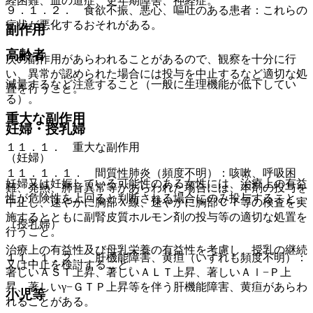
経困難、血の道症、更年期障害、神経症。
９．１．２． 食欲不振、悪心、嘔吐のある患者：これらの
症状が悪化するおそれがある。
副作用
高齢者
次の副作用があらわれることがあるので、観察を十分に行
い、異常が認められた場合には投与を中止するなど適切な処
減量するなど注意すること（一般に生理機能が低下してい
置を行うこと。
る）。
重大な副作用
妊婦・授乳婦
１１．１． 重大な副作用
（妊婦）
１１．１．１． 間質性肺炎（頻度不明）：咳嗽、呼吸困
妊婦又は妊娠している可能性のある女性には、治療上の有益
難、発熱、肺音異常等があらわれた場合には、本剤の投与を
性が危険性を上回ると判断される場合にのみ投与すること。
中止し、速やかに胸部Ｘ線、速やかに胸部ＣＴ等の検査を実
施するとともに副腎皮質ホルモン剤の投与等の適切な処置を
（授乳婦）
行うこと。
治療上の有益性及び母乳栄養の有益性を考慮し、授乳の継続
１１．１．２． 肝機能障害、黄疸（いずれも頻度不明）：
又は中止を検討すること。
著しいＡＳＴ上昇、著しいＡＬＴ上昇、著しいＡｌ−Ｐ上
昇、著しいγ−ＧＴＰ上昇等を伴う肝機能障害、黄疸があらわ
小児等
れることがある。