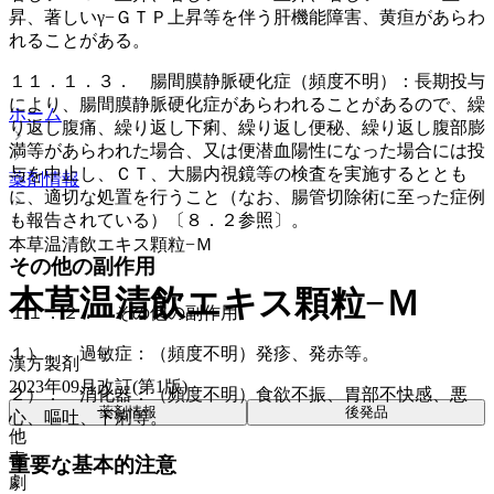
昇、著しいγ−ＧＴＰ上昇等を伴う肝機能障害、黄疸があらわ
れることがある。
１１．１．３． 腸間膜静脈硬化症（頻度不明）：長期投与
により、腸間膜静脈硬化症があらわれることがあるので、繰
ホーム
り返し腹痛、繰り返し下痢、繰り返し便秘、繰り返し腹部膨
満等があらわれた場合、又は便潜血陽性になった場合には投
与を中止し、ＣＴ、大腸内視鏡等の検査を実施するととも
薬剤情報
に、適切な処置を行うこと（なお、腸管切除術に至った症例
も報告されている）〔８．２参照〕。
本草温清飲エキス顆粒−Ｍ
その他の副作用
本草温清飲エキス顆粒−Ｍ
１１．２． その他の副作用
１）． 過敏症：（頻度不明）発疹、発赤等。
漢方製剤
2023年09月改訂(第1版)
２）． 消化器：（頻度不明）食欲不振、胃部不快感、悪
薬剤情報
後発品
心、嘔吐、下痢等。
他
毒
重要な基本的注意
劇