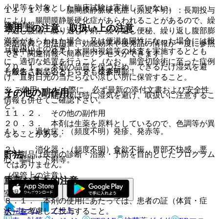
小児等を対象とした臨床試験は実施していない。
１１．１．３． 腸間膜静脈硬化症（頻度不明）：長期投与
により、腸間膜静脈硬化症があらわれることがあるので、繰
薬剤情報
適用上の注意、取扱い上の注意
り返し腹痛、繰り返し下痢、繰り返し便秘、繰り返し腹部膨
満等があらわれた場合、又は便潜血陽性になった場合には投
薬剤写真、用法用量、効能効果や後発品の情報が一度に参照
（取扱い上の注意）
与を中止し、ＣＴ、大腸内視鏡等の検査を実施するととも
でき、関連情報へ簡単にアクセスができます。
に、適切な処置を行うこと（なお、腸管切除術に至った症例
２０．１． 本剤の品質を保つため、できるだけ湿気を避
一般名、製品名どちらでも検索可能！
も報告されている）〔８．２参照〕。
け、直射日光の当たらない涼しい所に保管すること。
※ ご使用いただく際に、必ず最新の添付文書および安全性
その他の副作用
２０．２． 開封後は特に湿気を避け、取扱いに注意するこ
情報も併せてご確認下さい。
と。
１１．２． その他の副作用
２０．３． 本剤は生薬を原料としているので、色調等が異
１）． 過敏症：（頻度不明）発疹、発赤等。
なることがある。
２）． 消化器：（頻度不明）食欲不振、胃部不快感、悪
貯法
※本製品は疾病の診断・治療・予防を目的としたプログラム
心、嘔吐、下痢等。
ではありません。
（保管上の注意）
重要な基本的注意
室温保存。
８．１． 本剤の使用にあたっては、患者の証（体質・症
ホーム
ノート
状）を考慮して投与すること。
ホーム