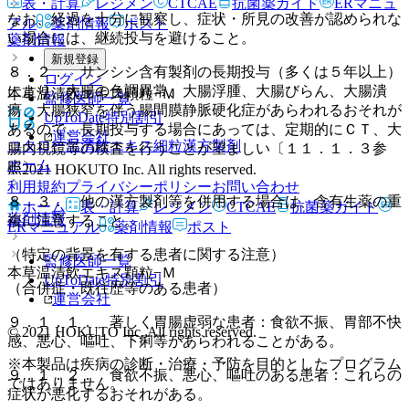
表・計算
レジメン
CTCAE
抗菌薬ガイド
ERマニュ
なお、経過を十分に観察し、症状・所見の改善が認められな
アル
薬剤情報
ポスト
い場合には、継続投与を避けること。
薬剤情報
新規登録
８．２． サンシシ含有製剤の長期投与（多くは５年以上）
ログイン
により、大腸の色調異常、大腸浮腫、大腸びらん、大腸潰
本草温清飲エキス顆粒−Ｍ
監修医師一覧
瘍、大腸狭窄を伴う腸間膜静脈硬化症があらわれるおそれが
UpToDate特別割引
あるので、長期投与する場合にあっては、定期的にＣＴ、大
運営会社
コタロー温清飲エキス細粒
漢方製剤
腸内視鏡等の検査を行うことが望ましい〔１１．１．３参
ホーム
照〕。
© 2021 HOKUTO Inc. All rights reserved.
利用規約
プライバシーポリシー
お問い合わせ
８．３． 他の漢方製剤等を併用する場合は、含有生薬の重
ホーム
表・計算
レジメン
CTCAE
抗菌薬ガイド
薬剤情報
複に注意すること。
ERマニュアル
薬剤情報
ポスト
（特定の背景を有する患者に関する注意）
監修医師一覧
本草温清飲エキス顆粒−Ｍ
UpToDate特別割引
（合併症・既往歴等のある患者）
運営会社
９．１．１． 著しく胃腸虚弱な患者：食欲不振、胃部不快
© 2021 HOKUTO Inc. All rights reserved.
感、悪心、嘔吐、下痢等があらわれることがある。
※本製品は疾病の診断・治療・予防を目的としたプログラム
９．１．２． 食欲不振、悪心、嘔吐のある患者：これらの
ではありません。
症状が悪化するおそれがある。