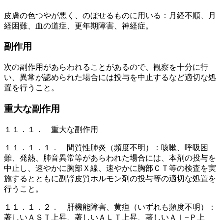
皮膚の色つやが悪く、のぼせるものに用いる：月経不順、月
経困難、血の道症、更年期障害、神経症。
副作用
次の副作用があらわれることがあるので、観察を十分に行
い、異常が認められた場合には投与を中止するなど適切な処
置を行うこと。
重大な副作用
１１．１． 重大な副作用
１１．１．１． 間質性肺炎（頻度不明）：咳嗽、呼吸困
難、発熱、肺音異常等があらわれた場合には、本剤の投与を
中止し、速やかに胸部Ｘ線、速やかに胸部ＣＴ等の検査を実
施するとともに副腎皮質ホルモン剤の投与等の適切な処置を
行うこと。
１１．１．２． 肝機能障害、黄疸（いずれも頻度不明）：
著しいＡＳＴ上昇、著しいＡＬＴ上昇、著しいＡｌ−Ｐ上