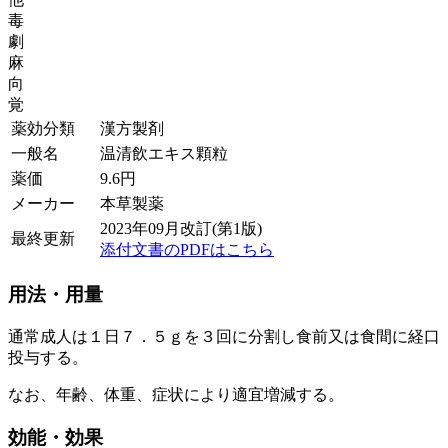
毒
劇
麻
向
覚
薬効分類
漢方製剤
一般名
温清飲エキス顆粒
薬価
9.6
円
メーカー
本草製薬
2023年09月改訂(第1版)
最終更新
添付文書のPDFはこちら
用法・用量
通常成人は１日７．５ｇを３回に分割し食前又は食間に経口
投与する。
なお、年齢、体重、症状により適宜増減する。
効能・効果