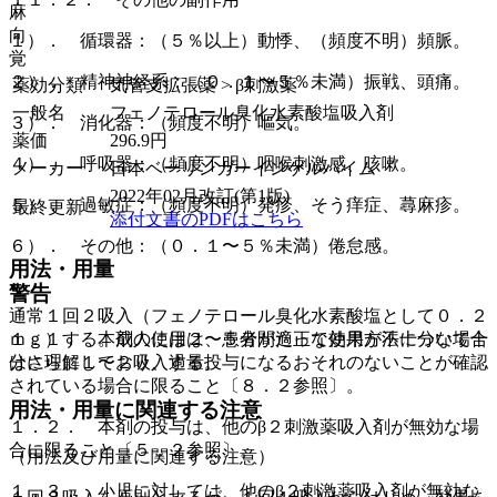
麻
向
１）． 循環器：（５％以上）動悸、（頻度不明）頻脈。
覚
２）． 精神神経系：（０．１〜５％未満）振戦、頭痛。
薬効分類
気管支拡張薬 > β刺激薬
一般名
フェノテロール臭化水素酸塩吸入剤
３）． 消化器：（頻度不明）嘔気。
薬価
296.9
円
４）． 呼吸器：（頻度不明）咽喉刺激感、咳嗽。
メーカー
日本ベーリンガーインゲルハイム
2022年02月改訂(第1版)
５）． 過敏症：（頻度不明）発疹、そう痒症、蕁麻疹。
最終更新
添付文書のPDFはこちら
６）． その他：（０．１〜５％未満）倦怠感。
用法・用量
警告
通常１回２吸入（フェノテロール臭化水素酸塩として０．２
ｍｇ）する。成人には２〜５分間たって効果が不十分な場合
１．１． 本剤の使用は、患者が適正な使用方法について十
はさらに１〜２吸入する。
分に理解しており、過量投与になるおそれのないことが確認
されている場合に限ること〔８．２参照〕。
用法・用量に関連する注意
１．２． 本剤の投与は、他のβ２刺激薬吸入剤が無効な場
合に限ること〔５．２参照〕。
（用法及び用量に関連する注意）
１．３． 小児に対しては、他のβ２刺激薬吸入剤が無効な