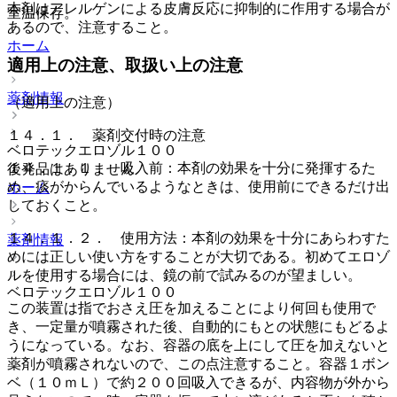
本剤はアレルゲンによる皮膚反応に抑制的に作用する場合が
室温保存。
あるので、注意すること。
ホーム
適用上の注意、取扱い上の注意
薬剤情報
（適用上の注意）
１４．１． 薬剤交付時の注意
ベロテックエロゾル１００
１４．１．１． 吸入前：本剤の効果を十分に発揮するた
後発品はありません
め、痰がからんでいるようなときは、使用前にできるだけ出
ホーム
しておくこと。
１４．１．２． 使用方法：本剤の効果を十分にあらわすた
薬剤情報
めには正しい使い方をすることが大切である。初めてエロゾ
ルを使用する場合には、鏡の前で試みるのが望ましい。
ベロテックエロゾル１００
この装置は指でおさえ圧を加えることにより何回も使用で
き、一定量が噴霧された後、自動的にもとの状態にもどるよ
うになっている。なお、容器の底を上にして圧を加えないと
薬剤が噴霧されないので、この点注意すること。容器１ボン
ベ（１０ｍＬ）で約２００回吸入できるが、内容物が外から