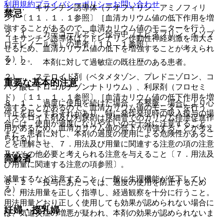
利用規約
プライバシーポリシー
お問い合わせ
１）． キサンチン誘導体（テオフィリン、アミノフィリ
禁忌
ン）〔１１．１．１参照〕［血清カリウム値の低下作用を増
強することがあるので、血清カリウム値のモニターを行う
２．１． カテコールアミン投与中（エピネフリン、イソプ
（キサンチン誘導体はアドレナリン作動性神経刺激を増大さ
ロテレノール等）の患者〔１０．１参照〕。
せるため、血清カリウム値の低下を増強することが考えられ
る）］。
２．２． 本剤に対して過敏症の既往歴のある患者。
２）． ステロイド剤（ベタメタゾン、プレドニゾロン、コ
重要な基本的注意
ハク酸ヒドロコルチゾンナトリウム）、利尿剤（フロセミ
ド）〔１１．１．１参照〕［血清カリウム値の低下作用を増
８．１． 過度に使用を続けた場合、不整脈、場合により心
強することがあるので、血清カリウム値のモニターを行う
停止を起こすおそれがあり、特に発作発現時の吸入投与の場
（ステロイド剤及び利尿剤は尿細管でのカリウム排泄促進作
合には、使用が過度になりやすいので十分に注意すること。
用があるため、血清カリウム値の低下が増強することが考え
また、患者に対し、本剤の過度の使用による危険性があるこ
られる）］。
とを理解させ、７．用法及び用量に関連する注意の項の注意
及びその他必要と考えられる注意を与えること〔７．用法及
高齢者
び用量に関連する注意の項参照〕。
減量するなど注意すること（一般に生理機能が低下してい
８．２． 投与にあたっては、過度の使用を防止するため
る）。
に、用法用量を正しく指導し、経過観察を十分に行うこと。
用法用量どおり正しく使用しても効果が認められない場合に
妊婦・授乳婦
は、気道炎症の増悪が疑われ、本剤の効果が認められないま