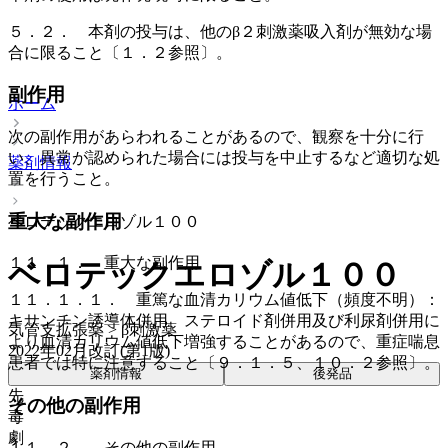
５．２． 本剤の投与は、他のβ２刺激薬吸入剤が無効な場
合に限ること〔１．２参照〕。
副作用
ホーム
次の副作用があらわれることがあるので、観察を十分に行
い、異常が認められた場合には投与を中止するなど適切な処
薬剤情報
置を行うこと。
重大な副作用
ベロテックエロゾル１００
１１．１． 重大な副作用
ベロテックエロゾル１００
１１．１．１． 重篤な血清カリウム値低下（頻度不明）：
キサンチン誘導体併用、ステロイド剤併用及び利尿剤併用に
気管支拡張薬 > β刺激薬
より血清カリウム値低下増強することがあるので、重症喘息
2022年02月改訂(第1版)
患者では特に注意すること〔９．１．５、１０．２参照〕。
薬剤情報
後発品
先
その他の副作用
毒
劇
１１．２． その他の副作用