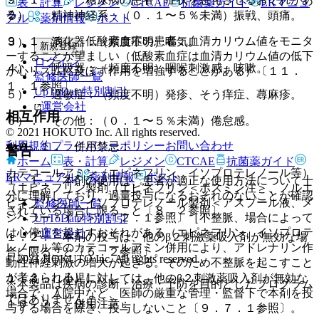
表・計算
レジメン
CTCAE
抗菌薬ガイド
ERマニュ
る。
２）． 精神神経系：（０．１〜５％未満）振戦、頭痛。
アル
薬剤情報
ポスト
９．１．５． 低酸素血症の患者：血清カリウム値をモニタ
３）． 消化器：（頻度不明）嘔気。
新規登録
ーすることが望ましい（低酸素血症は血清カリウム値の低下
ログイン
４）． 呼吸器：（頻度不明）咽喉刺激感、咳嗽。
が心リズムに及ぼす作用を増強することがある）〔１１．
監修医師一覧
１．１参照〕。
UpToDate特別割引
５）． 過敏症：（頻度不明）発疹、そう痒症、蕁麻疹。
運営会社
相互作用
６）． その他：（０．１〜５％未満）倦怠感。
© 2021 HOKUTO Inc. All rights reserved.
利用規約
プライバシーポリシー
お問い合わせ
１０．１． 併用禁忌：
警告
ホーム
表・計算
レジメン
CTCAE
抗菌薬ガイド
カテコールアミン（エピネフリン、イソプロテレノール等）
ERマニュアル
薬剤情報
ポスト
１．１． 本剤の使用は、患者が適正な使用方法について十
（エピネフリン製剤（エピネフリン＜ボスミン注＞、ノルエ
分に理解しており、過量投与になるおそれのないことが確認
ピネフリン）、イソプロテレノール製剤＜アスプール液、メ
監修医師一覧
されている場合に限ること〔８．２参照〕。
ジヘラー・イソ＞）〔２．１参照〕［不整脈、場合によって
UpToDate特別割引
は心停止を起こすおそれがある（エピネフリン、イソプロテ
運営会社
１．２． 本剤の投与は、他のβ２刺激薬吸入剤が無効な場
レノール等のカテコールアミン併用により、アドレナリン作
合に限ること〔５．２参照〕。
© 2021 HOKUTO Inc. All rights reserved.
動性神経刺激の増大が起きる。そのため不整脈を起こすこと
が考えられる）］。
１．３． 小児に対しては、他のβ２刺激薬吸入剤が無効な
※本製品は疾病の診断・治療・予防を目的としたプログラム
場合で、入院中など、医師の厳重な管理・監督下で本剤を投
ではありません。
１０．２． 併用注意：
与する場合を除き、投与しないこと〔９．７．１参照〕。