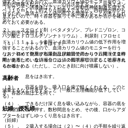
強することがあるので、血清カリウム値のモニターを行う
薬剤が噴霧されないので、この点注意すること。容器１ボン
（キサンチン誘導体はアドレナリン作動性神経刺激を増大さ
ベ（１０ｍＬ）で約２００回吸入できるが、内容物が外から
せるため、血清カリウム値の低下を増強することが考えられ
見えないので、時々容器を振って中に液があるか否かを確か
る）］。
めておく必要がある。
２）． ステロイド剤（ベタメタゾン、プレドニゾロン、コ
次の順序で使用する。
ハク酸ヒドロコルチゾンナトリウム）、利尿剤（フロセミ
ド）〔１１．１．１参照〕［血清カリウム値の低下作用を増
（１）． キャップをはずす。
強することがあるので、血清カリウム値のモニターを行う
なお、初めて使用する場合及び前回使用から３日間（７２時
（ステロイド剤及び利尿剤は尿細管でのカリウム排泄促進作
間）使用していない場合には、２回噴霧し、正しく噴霧され
用があるため、血清カリウム値の低下が増強することが考え
るか確かめる（ただし、このとき顔に向け噴霧しない）。
られる）］。
（２）． 息をはき出す。
高齢者
（３）． 容器を持ち、吸入口を歯で軽くくわえる。このと
減量するなど注意すること（一般に生理機能が低下してい
き、容器の底は上を向く。
る）。
（４）． できるだけ深く息を吸い込みながら、容器の底を
妊婦・授乳婦
１回垂直に強く押す。数秒間息をとめ、その後、口からアダ
プターをはずしゆっくり息をはき出す。
（妊婦）
（５）． ２吸入する場合は（２）〜（４）の手順を繰り返