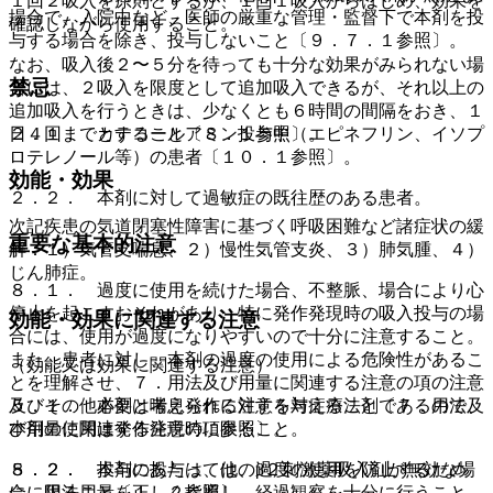
１回２吸入を原則とするが、１回１吸入からはじめ、効果を
場合で、入院中など、医師の厳重な管理・監督下で本剤を投
確認しながら使用すること。
与する場合を除き、投与しないこと〔９．７．１参照〕。
なお、吸入後２〜５分を待っても十分な効果がみられない場
禁忌
合には、２吸入を限度として追加吸入できるが、それ以上の
追加吸入を行うときは、少なくとも６時間の間隔をおき、１
日４回までとすること〔８．１参照〕。
２．１． カテコールアミン投与中（エピネフリン、イソプ
ロテレノール等）の患者〔１０．１参照〕。
効能・効果
２．２． 本剤に対して過敏症の既往歴のある患者。
次記疾患の気道閉塞性障害に基づく呼吸困難など諸症状の緩
重要な基本的注意
解：１）気管支喘息、２）慢性気管支炎、３）肺気腫、４）
じん肺症。
８．１． 過度に使用を続けた場合、不整脈、場合により心
停止を起こすおそれがあり、特に発作発現時の吸入投与の場
効能・効果に関連する注意
合には、使用が過度になりやすいので十分に注意すること。
また、患者に対し、本剤の過度の使用による危険性があるこ
（効能又は効果に関連する注意）
とを理解させ、７．用法及び用量に関連する注意の項の注意
及びその他必要と考えられる注意を与えること〔７．用法及
５．１． 本剤は喘息発作に対する対症療法剤であるので、
び用量に関連する注意の項参照〕。
本剤の使用は発作発現時に限ること。
８．２． 投与にあたっては、過度の使用を防止するため
５．２． 本剤の投与は、他のβ２刺激薬吸入剤が無効な場
に、用法用量を正しく指導し、経過観察を十分に行うこと。
合に限ること〔１．２参照〕。