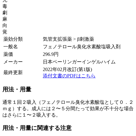
毒
劇
麻
向
覚
薬効分類
気管支拡張薬 > β刺激薬
一般名
フェノテロール臭化水素酸塩吸入剤
薬価
296.9
円
メーカー
日本ベーリンガーインゲルハイム
2022年02月改訂(第1版)
最終更新
添付文書のPDFはこちら
用法・用量
通常１回２吸入（フェノテロール臭化水素酸塩として０．２
ｍｇ）する。成人には２〜５分間たって効果が不十分な場合
はさらに１〜２吸入する。
用法・用量に関連する注意