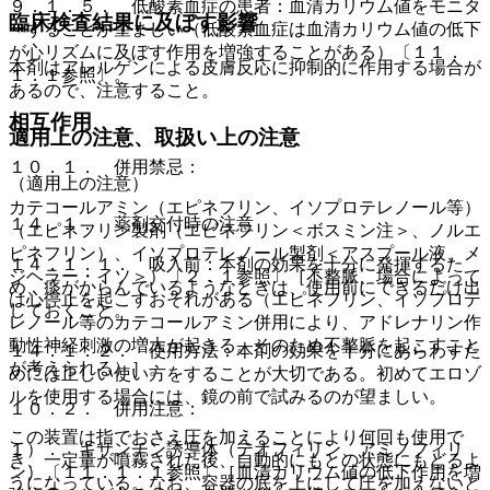
９．１．５． 低酸素血症の患者：血清カリウム値をモニタ
臨床検査結果に及ぼす影響
ーすることが望ましい（低酸素血症は血清カリウム値の低下
が心リズムに及ぼす作用を増強することがある）〔１１．
本剤はアレルゲンによる皮膚反応に抑制的に作用する場合が
１．１参照〕。
あるので、注意すること。
相互作用
適用上の注意、取扱い上の注意
１０．１． 併用禁忌：
（適用上の注意）
カテコールアミン（エピネフリン、イソプロテレノール等）
１４．１． 薬剤交付時の注意
（エピネフリン製剤（エピネフリン＜ボスミン注＞、ノルエ
ピネフリン）、イソプロテレノール製剤＜アスプール液、メ
１４．１．１． 吸入前：本剤の効果を十分に発揮するた
ジヘラー・イソ＞）〔２．１参照〕［不整脈、場合によって
め、痰がからんでいるようなときは、使用前にできるだけ出
は心停止を起こすおそれがある（エピネフリン、イソプロテ
しておくこと。
レノール等のカテコールアミン併用により、アドレナリン作
動性神経刺激の増大が起きる。そのため不整脈を起こすこと
１４．１．２． 使用方法：本剤の効果を十分にあらわすた
が考えられる）］。
めには正しい使い方をすることが大切である。初めてエロゾ
ルを使用する場合には、鏡の前で試みるのが望ましい。
１０．２． 併用注意：
この装置は指でおさえ圧を加えることにより何回も使用で
１）． キサンチン誘導体（テオフィリン、アミノフィリ
き、一定量が噴霧された後、自動的にもとの状態にもどるよ
ン）〔１１．１．１参照〕［血清カリウム値の低下作用を増
うになっている。なお、容器の底を上にして圧を加えないと