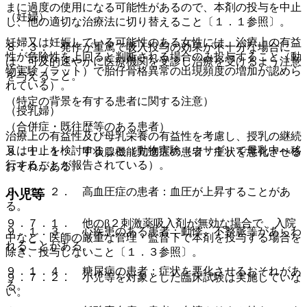
まに過度の使用になる可能性があるので、本剤の投与を中止
（妊婦）
し、他の適切な治療法に切り替えること〔１．１参照〕。
妊婦又は妊娠している可能性のある女性には、治療上の有益
８．３． 発作が重篤で吸入投与の効果が不十分な場合に
性が危険性を上回ると判断される場合のみ投与すること（動
は、可及的速やかに医療機関を受診し治療を受けるよう注意
物実験（ラット）で胎仔骨格異常の出現頻度の増加が認めら
を与えること。
れている）。
（特定の背景を有する患者に関する注意）
（授乳婦）
（合併症・既往歴等のある患者）
治療上の有益性及び母乳栄養の有益性を考慮し、授乳の継続
又は中止を検討すること（動物実験（ウサギ）で母乳中へ移
９．１．１． 甲状腺機能亢進症の患者：症状を悪化させる
行することが報告されている）。
おそれがある。
９．１．２． 高血圧症の患者：血圧が上昇することがあ
小児等
る。
９．７．１． 他のβ２刺激薬吸入剤が無効な場合で、入院
９．１．３． 心疾患のある患者：動悸、不整脈等があらわ
中など、医師の厳重な管理・監督下で本剤を投与する場合を
れることがある。
除き、投与しないこと〔１．３参照〕。
９．１．４． 糖尿病の患者：症状を悪化させるおそれがあ
９．７．２． 小児等を対象とした臨床試験は実施していな
る。
い。