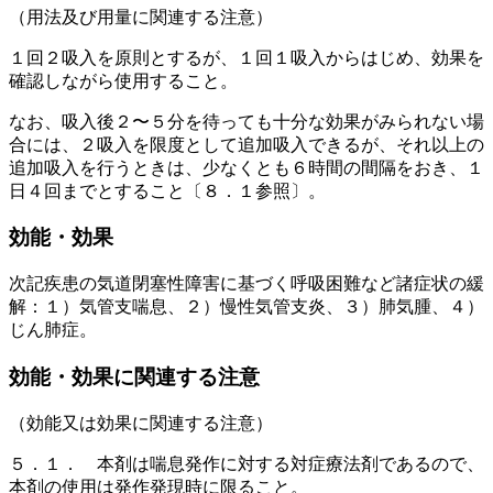
（用法及び用量に関連する注意）
１回２吸入を原則とするが、１回１吸入からはじめ、効果を
確認しながら使用すること。
なお、吸入後２〜５分を待っても十分な効果がみられない場
合には、２吸入を限度として追加吸入できるが、それ以上の
追加吸入を行うときは、少なくとも６時間の間隔をおき、１
日４回までとすること〔８．１参照〕。
効能・効果
次記疾患の気道閉塞性障害に基づく呼吸困難など諸症状の緩
解：１）気管支喘息、２）慢性気管支炎、３）肺気腫、４）
じん肺症。
効能・効果に関連する注意
（効能又は効果に関連する注意）
５．１． 本剤は喘息発作に対する対症療法剤であるので、
本剤の使用は発作発現時に限ること。