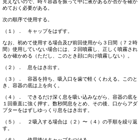
見えないので、時々容器を振って中に液があるか否かを確か
めておく必要がある。
次の順序で使用する。
（１）． キャップをはずす。
なお、初めて使用する場合及び前回使用から３日間（７２時
間）使用していない場合には、２回噴霧し、正しく噴霧され
るか確かめる（ただし、このとき顔に向け噴霧しない）。
（２）． 息をはき出す。
（３）． 容器を持ち、吸入口を歯で軽くくわえる。このと
き、容器の底は上を向く。
（４）． できるだけ深く息を吸い込みながら、容器の底を
１回垂直に強く押す。数秒間息をとめ、その後、口からアダ
プターをはずしゆっくり息をはき出す。
（５）． ２吸入する場合は（２）〜（４）の手順を繰り返
す。
（６）． 使用後はキャップをつける。