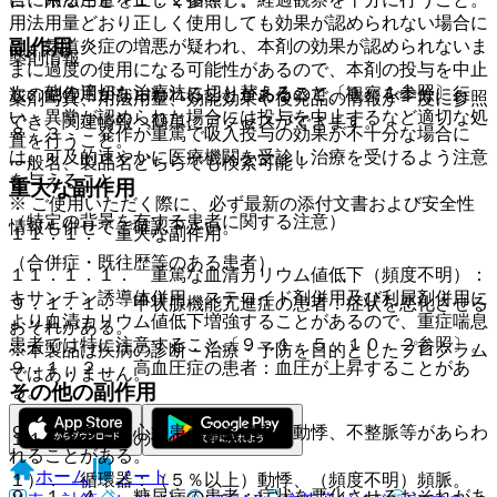
用法用量どおり正しく使用しても効果が認められない場合に
副作用
は、気道炎症の増悪が疑われ、本剤の効果が認められないま
薬剤情報
まに過度の使用になる可能性があるので、本剤の投与を中止
し、他の適切な治療法に切り替えること〔１．１参照〕。
次の副作用があらわれることがあるので、観察を十分に行
薬剤写真、用法用量、効能効果や後発品の情報が一度に参照
い、異常が認められた場合には投与を中止するなど適切な処
でき、関連情報へ簡単にアクセスができます。
８．３． 発作が重篤で吸入投与の効果が不十分な場合に
置を行うこと。
は、可及的速やかに医療機関を受診し治療を受けるよう注意
一般名、製品名どちらでも検索可能！
を与えること。
重大な副作用
※ ご使用いただく際に、必ず最新の添付文書および安全性
（特定の背景を有する患者に関する注意）
情報も併せてご確認下さい。
１１．１． 重大な副作用
（合併症・既往歴等のある患者）
１１．１．１． 重篤な血清カリウム値低下（頻度不明）：
キサンチン誘導体併用、ステロイド剤併用及び利尿剤併用に
９．１．１． 甲状腺機能亢進症の患者：症状を悪化させる
より血清カリウム値低下増強することがあるので、重症喘息
おそれがある。
患者では特に注意すること〔９．１．５、１０．２参照〕。
※本製品は疾病の診断・治療・予防を目的としたプログラム
９．１．２． 高血圧症の患者：血圧が上昇することがあ
ではありません。
その他の副作用
る。
９．１．３． 心疾患のある患者：動悸、不整脈等があらわ
１１．２． その他の副作用
れることがある。
ホーム
ノート
１）． 循環器：（５％以上）動悸、（頻度不明）頻脈。
９．１．４． 糖尿病の患者：症状を悪化させるおそれがあ