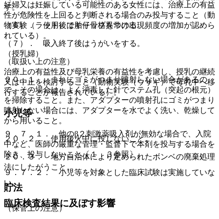
妊婦又は妊娠している可能性のある女性には、治療上の有益
す。
性が危険性を上回ると判断される場合のみ投与すること（動
（６）． 使用後はキャップをつける。
物実験（ラット）で胎仔骨格異常の出現頻度の増加が認めら
れている）。
（７）． 吸入終了後はうがいをする。
（授乳婦）
（取扱い上の注意）
治療上の有益性及び母乳栄養の有益性を考慮し、授乳の継続
２０．１． まれにゴミがつまり噴射しない場合があるの
又は中止を検討すること（動物実験（ウサギ）で母乳中へ移
で、その場合は、よく消毒した針でステム孔（突起の根元）
行することが報告されている）。
を掃除すること。また、アダプターの噴射孔にゴミがつまり
噴射しない場合には、アダプターを水でよく洗い、乾燥して
小児等
から用いること。
９．７．１． 他のβ２刺激薬吸入剤が無効な場合で、入院
２０．２． 使用後火中に投じないこと。
中など、医師の厳重な管理・監督下で本剤を投与する場合を
除き、投与しないこと〔１．３参照〕。
２０．３． 地方自治体により定められたボンベの廃棄処理
法にしたがうこと。
９．７．２． 小児等を対象とした臨床試験は実施していな
い。
貯法
臨床検査結果に及ぼす影響
（保管上の注意）