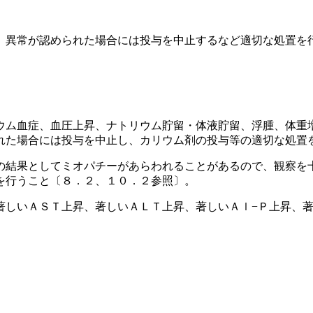
、異常が認められた場合には投与を中止するなど適切な処置を
ウム血症、血圧上昇、ナトリウム貯留・体液貯留、浮腫、体重
れた場合には投与を中止し、カリウム剤の投与等の適切な処置
の結果としてミオパチーがあらわれることがあるので、観察を
を行うこと〔８．２、１０．２参照〕。
著しいＡＳＴ上昇、著しいＡＬＴ上昇、著しいＡｌ−Ｐ上昇、著