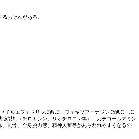
するおそれがある。
−メチルエフェドリン塩酸塩、フェキソフェナジン塩酸塩・塩
状腺製剤（チロキシン、リオチロニン等）、カテコールアミン
脈、動悸、全身脱力感、精神興奮等があらわれやすくなるの