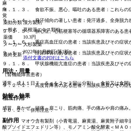
麻
向
９．１．３． 食欲不振、悪心、嘔吐のある患者：これらの
覚
９．１．４． 発汗傾向の著しい患者：発汗過多、全身脱力
薬効分類
漢方製剤
一般名
葛根湯エキス顆粒
９．１．５． 狭心症、心筋梗塞等の循環器系障害のある患
薬価
10.3
円
９．１．６． 重症高血圧症の患者：当該疾患及びその症状
メーカー
大杉製薬
2022年01月改訂(第1版)
９．１．７． 排尿障害のある患者：当該疾患及びその症状
最終更新
添付文書のPDFはこちら
９．１．８． 甲状腺機能亢進症の患者：当該疾患及びその
用法・用量
（腎機能障害患者）
通常、成人１日７．５ｇを２〜３回に分割し、食前又は食間
９．２．１． 高度腎障害のある患者：当該疾患及びその症
効能・効果
相互作用
感冒、鼻かぜ、頭痛、肩こり、筋肉痛、手の痛みや肩の痛み
１０．２． 併用注意：
副作用
１）． マオウ含有製剤（小青竜湯、麻黄湯、麻黄附子細辛
酸プソイドエフェドリン等）、モノアミン酸化酵素＜ＭＡＯ