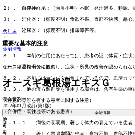
２）． 自律神経系：（頻度不明）不眠、発汗過多、頻脈、
３）． 消化器：（頻度不明）食欲不振、胃部不快感、悪心
４）． 泌尿器：（頻度不明）排尿障害等。
ホーム
重要な基本的注意
薬剤情報
８．１． 本剤の使用にあたっては、患者の証（体質・症状
オースギ葛根湯エキスＧ
なお、経過を十分に観察し、症状・所見の改善が認められな
８．２． 本剤にはカンゾウが含まれているので、血清カリ
オースギ葛根湯エキスＧ
８．３． 他の漢方製剤等を併用する場合は、含有生薬の重
漢方製剤
（特定の背景を有する患者に関する注意）
2022年01月改訂(第1版)
（合併症・既往歴等のある患者）
薬剤情報
他
９．１．１． 病後の衰弱期、著しく体力の衰えている患者
毒
劇
９．１．２． 著しく胃腸虚弱な患者：食欲不振、胃部不快