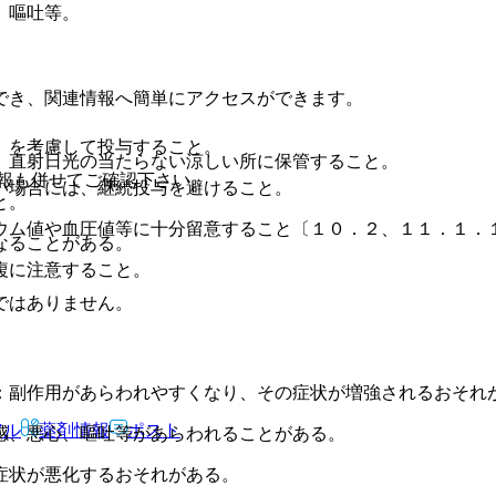
、嘔吐等。
でき、関連情報へ簡単にアクセスができます。
）を考慮して投与すること。
、直射日光の当たらない涼しい所に保管すること。
報も併せてご確認下さい。
い場合には、継続投与を避けること。
と。
ウム値や血圧値等に十分留意すること〔１０．２、１１．１．
なることがある。
複に注意すること。
ではありません。
：副作用があらわれやすくなり、その症状が増強されるおそれ
アル
薬剤情報
ポスト
感、悪心、嘔吐等があらわれることがある。
症状が悪化するおそれがある。