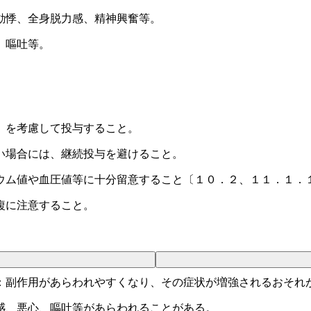
動悸、全身脱力感、精神興奮等。
、嘔吐等。
）を考慮して投与すること。
い場合には、継続投与を避けること。
ウム値や血圧値等に十分留意すること〔１０．２、１１．１．
複に注意すること。
：副作用があらわれやすくなり、その症状が増強されるおそれ
感、悪心、嘔吐等があらわれることがある。