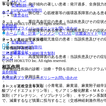
ログイン
室温保存。
９．１．４． 発汗傾向の著しい患者：発汗過多、全身脱力
監修医師一覧
UpToDate特別割引
ホーム
９．１．５． 狭心症、心筋梗塞等の循環器系障害のある患
運営会社
９．１．６． 重症高血圧症の患者：当該疾患及びその症状
© 2021 HOKUTO Inc. All rights reserved.
薬剤情報
利用規約
プライバシーポリシー
お問い合わせ
９．１．７． 排尿障害のある患者：当該疾患及びその症状
ホーム
表・計算
レジメン
CTCAE
抗菌薬ガイド
E
９．１．８． 甲状腺機能亢進症の患者：当該疾患及びその
オースギ葛根湯エキスＧ
監修医師一覧
UpToDate特別割引
（腎機能障害患者）
運営会社
三和葛根湯エキス細粒
漢方製剤
９．２．１． 高度腎障害のある患者：当該疾患及びその症
ホーム
© 2021 HOKUTO Inc. All rights reserved.
相互作用
※本製品は疾病の診断・治療・予防を目的としたプログラム
薬剤情報
１０．２． 併用注意：
利用規約
プライバシーポリシー
お問い合わせ
１）． マオウ含有製剤（小青竜湯、麻黄湯、麻黄附子細辛
オースギ葛根湯エキスＧ
酸プソイドエフェドリン等）、モノアミン酸化酵素＜ＭＡＯ
製剤（アドレナリン、イソプレナリン等）、キサンチン系製
で、減量するなど慎重に投与すること（交感神経刺激作用が