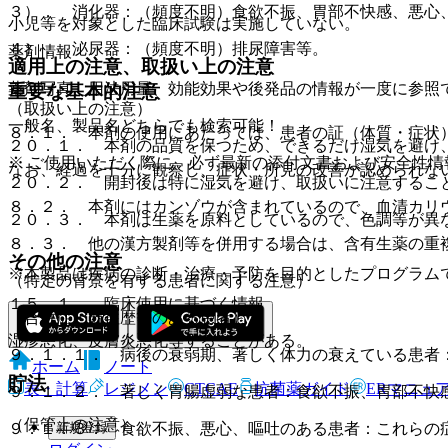
３）． 消化器：（頻度不明）食欲不振、胃部不快感、悪心
小児等を対象とした臨床試験は実施していない。
４）． 泌尿器：（頻度不明）排尿障害等。
薬剤情報
適用上の注意、取扱い上の注意
薬剤写真、用法用量、効能効果や後発品の情報が一度に参照
重要な基本的注意
（取扱い上の注意）
一般名、製品名どちらでも検索可能！
８．１． 本剤の使用にあたっては、患者の証（体質・症状
２０．１． 本剤の品質を保つため、できるだけ湿気を避け
※ ご使用いただく際に、必ず最新の添付文書および安全性情
なお、経過を十分に観察し、症状・所見の改善が認められな
２０．２． 開封後は特に湿気を避け、取扱いに注意するこ
８．２． 本剤にはカンゾウが含まれているので、血清カリ
２０．３． 本剤は生薬を原料としているので、色調等が異
８．３． 他の漢方製剤等を併用する場合は、含有生薬の重
その他の注意
※本製品は疾病の診断・治療・予防を目的としたプログラム
（特定の背景を有する患者に関する注意）
１５．１． 臨床使用に基づく情報
（合併症・既往歴等のある患者）
湿疹悪化、皮膚炎悪化等することがある。
９．１．１． 病後の衰弱期、著しく体力の衰えている患者
ホーム
ノート
貯法
表・計算
レジメン
CTCAE
抗菌薬ガイド
ERマニュ
９．１．２． 著しく胃腸虚弱な患者：食欲不振、胃部不快
（保管上の注意）
新規登録
９．１．３． 食欲不振、悪心、嘔吐のある患者：これらの