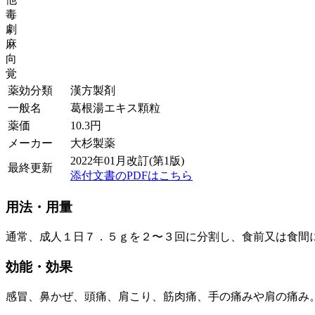
毒
劇
麻
向
覚
薬効分類
漢方製剤
一般名
葛根湯エキス顆粒
薬価
10.3
円
メーカー
大杉製薬
2022年01月改訂(第1版)
最終更新
添付文書のPDFはこちら
用法・用量
通常、成人１日７．５ｇを２〜３回に分割し、食前又は食間
効能・効果
感冒、鼻かぜ、頭痛、肩こり、筋肉痛、手の痛みや肩の痛み