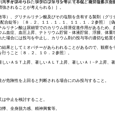
、異常が認められた場合には投与を中止するなど適切な処置を
剤（テオフィリン、ジプロフィリン等）［不眠、発汗過多、頻
増強されることが考えられる）］。
散等）、グリチルリチン酸及びその塩類を含有する製剤（グリ
ン配合錠等）〔８．２、１１．１．１、１１．１．２参照〕［
チルリチン酸は尿細管でのカリウム排泄促進作用があるため、
ウム血症、血圧上昇、ナトリウム貯留・体液貯留、浮腫、体重
れた場合には投与を中止し、カリウム剤の投与等の適切な処置
の結果としてミオパチーがあらわれることがあるので、観察を
）。
を行うこと〔８．２、１０．２参照〕。
著しいＡＳＴ上昇、著しいＡＬＴ上昇、著しいＡｌ−Ｐ上昇、著
性が危険性を上回ると判断される場合にのみ投与すること。
又は中止を検討すること。
動悸、全身脱力感、精神興奮等。