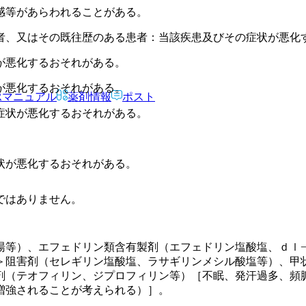
感等があらわれることがある。
者、又はその既往歴のある患者：当該疾患及びその症状が悪化
が悪化するおそれがある。
が悪化するおそれがある。
Rマニュアル
薬剤情報
ポスト
症状が悪化するおそれがある。
状が悪化するおそれがある。
ではありません。
湯等）、エフェドリン類含有製剤（エフェドリン塩酸塩、ｄｌ
＞阻害剤（セレギリン塩酸塩、ラサギリンメシル酸塩等）、甲
剤（テオフィリン、ジプロフィリン等）［不眠、発汗過多、頻
増強されることが考えられる）］。