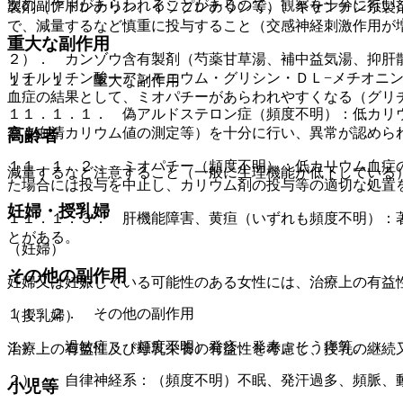
次の副作用があらわれることがあるので、観察を十分に行い
製剤（アドレナリン、イソプレナリン等）、キサンチン系製
で、減量するなど慎重に投与すること（交感神経刺激作用が
重大な副作用
２）． カンゾウ含有製剤（芍薬甘草湯、補中益気湯、抑肝
リチルリチン酸一アンモニウム・グリシン・ＤＬ−メチオニ
１１．１． 重大な副作用
血症の結果として、ミオパチーがあらわれやすくなる（グリ
１１．１．１． 偽アルドステロン症（頻度不明）：低カリ
察（血清カリウム値の測定等）を十分に行い、異常が認めら
高齢者
１１．１．２． ミオパチー（頻度不明）：低カリウム血症
減量するなど注意すること（一般に生理機能が低下している
た場合には投与を中止し、カリウム剤の投与等の適切な処置
妊婦・授乳婦
１１．１．３． 肝機能障害、黄疸（いずれも頻度不明）：
とがある。
（妊婦）
その他の副作用
妊婦又は妊娠している可能性のある女性には、治療上の有益
１１．２． その他の副作用
（授乳婦）
１）． 過敏症：（頻度不明）発疹、発赤、そう痒等。
治療上の有益性及び母乳栄養の有益性を考慮し、授乳の継続
２）． 自律神経系：（頻度不明）不眠、発汗過多、頻脈、
小児等