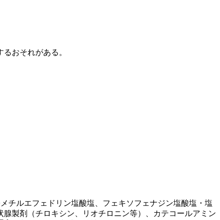
するおそれがある。
。
−メチルエフェドリン塩酸塩、フェキソフェナジン塩酸塩・塩
状腺製剤（チロキシン、リオチロニン等）、カテコールアミン