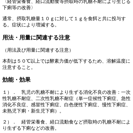
〈経管栄養食、経口流動食等摂取時の乳糖不耐により生じる
下痢等の改善〉
通常、摂取乳糖量１０ｇに対して１ｇを食餌と共に投与す
る。症状により増減する。
用法・用量に関連する注意
（用法及び用量に関連する注意）
本剤は５０℃以上では酵素力価が低下するため、溶解温度に
注意すること。
効能・効果
１）． 乳児の乳糖不耐により生ずる消化不良の改善：一次
性乳糖不耐症、二次性乳糖不耐症（単一症候性下痢症、急性
消化不良症、感冒性下痢症、白色便性下痢症、慢性下痢症、
未熟児下痢・新生児下痢）。
２）． 経管栄養食、経口流動食など摂取時の乳糖不耐によ
り生ずる下痢などの改善。