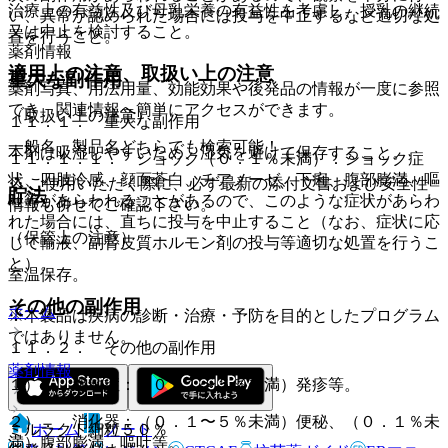
治療上の有益性及び母乳栄養の有益性を考慮し、授乳の継続
い、異常が認められた場合には投与を中止するなど適切な処
又は中止を検討すること。
置を行うこと。
薬剤情報
適用上の注意、取扱い上の注意
重大な副作用
薬剤写真、用法用量、効能効果や後発品の情報が一度に参照
でき、関連情報へ簡単にアクセスができます。
（取扱い上の注意）
１１．１． 重大な副作用
一般名、製品名どちらでも検索可能！
本剤は吸湿しやすいため、湿気を避けて保存すること。
１１．１．１． ショック（０．１％未満）：ショック症
状、四肢冷感、顔面蒼白、チアノーゼ、下痢、腹部膨満、嘔
※ ご使用いただく際に、必ず最新の添付文書および安全性
貯法
吐等があらわれることがあるので、このような症状があらわ
情報も併せてご確認下さい。
れた場合には、直ちに投与を中止すること（なお、症状に応
（保管上の注意）
じて輸液、副腎皮質ホルモン剤の投与等適切な処置を行うこ
と）。
室温保存。
その他の副作用
ホーム
※本製品は疾病の診断・治療・予防を目的としたプログラム
ではありません。
１１．２． その他の副作用
薬剤情報
１）． 過敏症：（０．１〜５％未満）発疹等。
２）． 消化器：（０．１〜５％未満）便秘、（０．１％未
ミルラクト細粒５０％
ホーム
ノート
満）腹部膨満、嘔吐等。