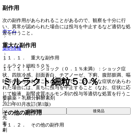
副作用
次の副作用があらわれることがあるので、観察を十分に行
い、異常が認められた場合には投与を中止するなど適切な処
ホーム
置を行うこと。
重大な副作用
薬剤情報
１１．１． 重大な副作用
ミルラクト細粒５０％
１１．１．１． ショック（０．１％未満）：ショック症
状、四肢冷感、顔面蒼白、チアノーゼ、下痢、腹部膨満、嘔
ミルラクト細粒５０％
吐等があらわれることがあるので、このような症状があらわ
れた場合には、直ちに投与を中止すること（なお、症状に応
じて輸液、副腎皮質ホルモン剤の投与等適切な処置を行うこ
整腸薬 > 乳糖分解酵素剤
と）。
2023年03月改訂(第1版)
薬剤情報
後発品
その他の副作用
先
毒
１１．２． その他の副作用
劇