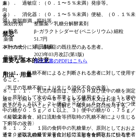
１）． 過敏症：（０．１〜５％未満）発疹等。
麻
向
２）． 消化器：（０．１〜５％未満）便秘、（０．１％未
覚
満）腹部膨満、嘔吐等。
薬効分類
整腸薬 > 乳糖分解酵素剤
一般名
β−ガラクトシダーゼ (ペニシリウム) 細粒
禁忌
薬価
51.7
円
メーカー
高田製薬
本剤の成分に対し過敏症の既往歴のある患者。
2023年03月改訂(第1版)
最終更新
重要な基本的注意
添付文書のPDFはこちら
８．１． 乳糖不耐によると判断される患者に対して使用す
用法・用量
ること。
〈乳児の乳糖不耐により生じる消化不良の改善〉
８．１．１． 乳児の場合は、便のｐＨ及び便中の糖を測定
し、原則として次の点を基準として使用すること：１）便の
通常、１回０．２５〜０．５ｇを少量の水又はお湯（５０℃
ｐＨが５．５以下、２）便のｐＨが５．６〜６．５でかつ便
以上にならないこと）で溶解し、哺乳時に経口投与する。
中の糖が０．５ｇ／ｄＬ以上、３）便中の糖が０．７５ｇ／
ｄＬ以上。
〈経管栄養食、経口流動食等摂取時の乳糖不耐により生じる
下痢等の改善〉
８．１．２． １回の食餌中の乳糖量が、原則としておおよ
そ２０ｇ以上の経管栄養食、経口流動食を摂取している患者
通常、摂取乳糖量１０ｇに対して１ｇを食餌と共に投与す