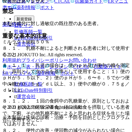
後発品はありません
表・計算
レジメン
CTCAE
抗菌薬ガイド
ERマニュ
ホーム
アル
薬剤情報
ポスト
禁忌
新規登録
本剤の成分に対し過敏症の既往歴のある患者。
薬剤情報
ログイン
監修医師一覧
重要な基本的注意
UpToDate特別割引
ミルラクト細粒５０％
運営会社
８．１． 乳糖不耐によると判断される患者に対して使用す
ること。
© 2021 HOKUTO Inc. All rights reserved.
利用規約
プライバシーポリシー
お問い合わせ
８．１．１． 乳児の場合は、便のｐＨ及び便中の糖を測定
ホーム
表・計算
レジメン
CTCAE
抗菌薬ガイド
し、原則として次の点を基準として使用すること：１）便の
ERマニュアル
薬剤情報
ポスト
ｐＨが５．５以下、２）便のｐＨが５．６〜６．５でかつ便
中の糖が０．５ｇ／ｄＬ以上、３）便中の糖が０．７５ｇ／
監修医師一覧
ｄＬ以上。
UpToDate特別割引
運営会社
８．１．２． １回の食餌中の乳糖量が、原則としておおよ
© 2021 HOKUTO Inc. All rights reserved.
そ２０ｇ以上の経管栄養食、経口流動食を摂取している患者
で、下痢、その他乳糖不耐によると思われる症状を生じた場
※本製品は疾病の診断・治療・予防を目的としたプログラム
合に使用すること。
ではありません。
８．２． 便性の改善・便回数の減少がみられない場合に