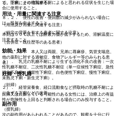
で、下痢、その他乳糖不耐によると思われる症状を生じた場
る。症状により増減する。
合に使用すること。
用法・用量に関連する注意
８．２． 便性の改善・便回数の減少がみられない場合に
は、投与を中止すること。
（用法及び用量に関連する注意）
（特定の背景を有する患者に関する注意）
本剤は５０℃以上では酵素力価が低下するため、溶解温度に
注意すること。
（合併症・既往歴等のある患者）
効能・効果
９．１．１． 本人又は両親、兄弟に蕁麻疹、気管支喘息、
他の薬剤に対する過敏症、食物アレルギー等のみられる患
１）． 乳児の乳糖不耐により生ずる消化不良の改善：一次
者。
性乳糖不耐症、二次性乳糖不耐症（単一症候性下痢症、急性
消化不良症、感冒性下痢症、白色便性下痢症、慢性下痢症、
妊婦・授乳婦
未熟児下痢・新生児下痢）。
（妊婦）
２）． 経管栄養食、経口流動食など摂取時の乳糖不耐によ
り生ずる下痢などの改善。
妊婦又は妊娠している可能性のある女性には、治療上の有益
性が危険性を上回ると判断される場合にのみ投与すること。
副作用
（授乳婦）
次の副作用があらわれることがあるので、観察を十分に行