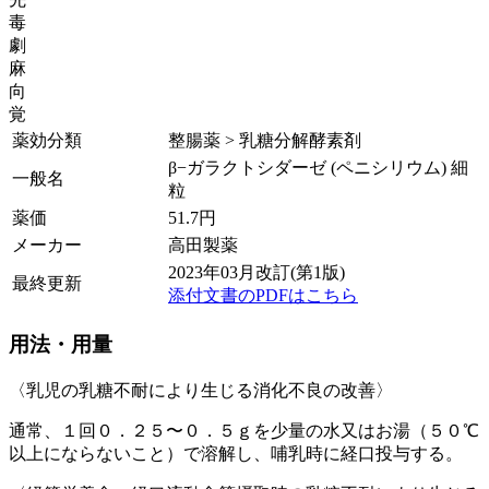
毒
劇
麻
向
覚
薬効分類
整腸薬 > 乳糖分解酵素剤
β−ガラクトシダーゼ (ペニシリウム) 細
一般名
粒
薬価
51.7
円
メーカー
高田製薬
2023年03月改訂(第1版)
最終更新
添付文書のPDFはこちら
用法・用量
〈乳児の乳糖不耐により生じる消化不良の改善〉
通常、１回０．２５〜０．５ｇを少量の水又はお湯（５０℃
以上にならないこと）で溶解し、哺乳時に経口投与する。