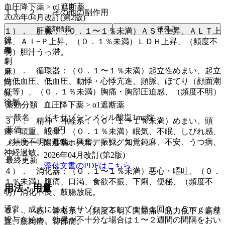
血圧降下薬 > α1遮断薬
１１．２． その他の副作用
2026年04月改訂(第2版)
薬剤情報
後発品
１）． 肝臓：（０．１〜１％未満）ＡＳＴ上昇、ＡＬＴ上
後
昇、Ａｌ−Ｐ上昇、（０．１％未満）ＬＤＨ上昇、（頻度不
毒
明）胆汁うっ滞。
劇
２）． 循環器：（０．１〜１％未満）起立性めまい、起立
麻
性低血圧、低血圧、動悸・心悸亢進、頻脈、ほてり（顔面潮
向
紅等）、（０．１％未満）胸痛・胸部圧迫感、（頻度不明）
覚
徐脈。
薬効分類
血圧降下薬 > α1遮断薬
一般名
ドキサゾシンメシル酸塩1mg錠
３）． 精神・神経系：（０．１〜１％未満）めまい、頭
薬価
10.8
円
痛・頭重、眩暈、（０．１％未満）眠気、不眠、しびれ感、
（頻度不明）耳鳴、興奮、振戦、知覚鈍麻、不安、うつ病、
メーカー
陽進堂ホールディングス
神経過敏。
2026年04月改訂(第2版)
最終更新
添付文書のPDFはこちら
４）． 消化器：（０．１〜１％未満）悪心・嘔吐、（０．
１％未満）腹痛、口渇、食欲不振、下痢、便秘、（頻度不
用法・用量
明）消化不良、鼓腸放屁。
通常、成人にはドキサゾシンとして１日１回０．５ｍｇより
５）． 筋・骨格系：（頻度不明）関節痛、筋力低下、筋痙
投与を始め、効果が不十分な場合は１〜２週間の間隔をおい
直、筋肉痛、背部痛。