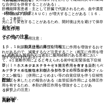
（肝機能障害患者）
な合併症を併発することがある）。
肝機能障害患者：主として肝臓で代謝されるため、血中濃度
（取扱い上の注意）
−時間曲線下面積（ＡＵＣ）が増大することがある〔１６．
６．２参照〕。
光により変色することがあるため、開封後は光を避けて保存
すること。
相互作用
その他の注意
１０．２． 併用注意：
１５．１． 臨床使用に基づく情報
１）． 利尿剤又は他の降圧剤［相互に作用を増強するおそ
れがあるので、減量するなど注意すること（相互に作用を増
α１遮断薬を服用中又は過去に服用経験のある患者におい
強するおそれがある）］。
て、α１遮断作用によると考えられる術中虹彩緊張低下症候
群（Ｉｎｔｒａｏｐｅｒａｔｉｖｅ Ｆｌｏｐｐｙ Ｉｒｉ
２）． ホスホジエステラーゼ５阻害作用を有する薬剤（バ
ｓ Ｓｙｎｄｒｏｍｅ）があらわれるとの報告がある。
ルデナフィル塩酸塩水和物、タダラフィル、シルデナフィル
クエン酸塩）［併用によりめまい等の自覚症状を伴う症候性
貯法
低血圧を来したとの報告がある（血管拡張作用による降圧作
用を有するため、本剤の降圧作用を増強することがあ
（保管上の注意）
る）］。
室温保存。
高齢者