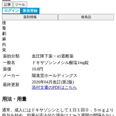
記事
ツール
ログイン
新規登録
薬剤情報
後発品
後
毒
劇
麻
向
覚
薬効分類
血圧降下薬 > α1遮断薬
一般名
ドキサゾシンメシル酸塩1mg錠
薬価
10.8
円
メーカー
陽進堂ホールディングス
2026年04月改訂(第2版)
最終更新
添付文書のPDFはこちら
用法・用量
通常、成人にはドキサゾシンとして１日１回０．５ｍｇより
投与を始め、効果が不十分な場合は１〜２週間の間隔をおい