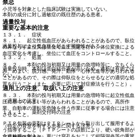
禁忌
小児等を対象とした臨床試験は実施していない。
本剤の成分に対し過敏症の既往歴のある患者。
過量投与
重要な基本的注意
１３．１． 症状
８．１． 起立性低血圧があらわれることがあるので、臥位
過量投与により低血圧を起こす可能性がある。
のみならず立位又は坐位で血圧測定を行い、体位変換による
血圧変化を考慮し、坐位にて血圧をコントロールすること。
１３．２． 処置
８．２． 本剤の投与初期又は用量の急増時等に、立ちくら
過量投与時、本剤は蛋白結合率が高いため、透析は有用では
み、めまい、脱力感、発汗、動悸・心悸亢進等があらわれる
ない。
ことがあるので、その際は仰臥位をとらせるなどの適切な処
置を行うこと（また、必要に応じて対症療法を行うこと）。
適用上の注意、取扱い上の注意
８．３． 本剤の投与初期又は用量の急増時等に起立性低血
（適用上の注意）
圧に基づくめまい等があらわれることがあるので、高所作
業、自動車の運転等危険を伴う作業に従事する場合には注意
１４．１． 薬剤交付時の注意
させること。
ＰＴＰ包装の薬剤はＰＴＰシートから取り出して服用するよ
（特定の背景を有する患者に関する注意）
う指導すること（ＰＴＰシートの誤飲により、硬い鋭角部が
食道粘膜へ刺入し、更には穿孔をおこして縦隔洞炎等の重篤