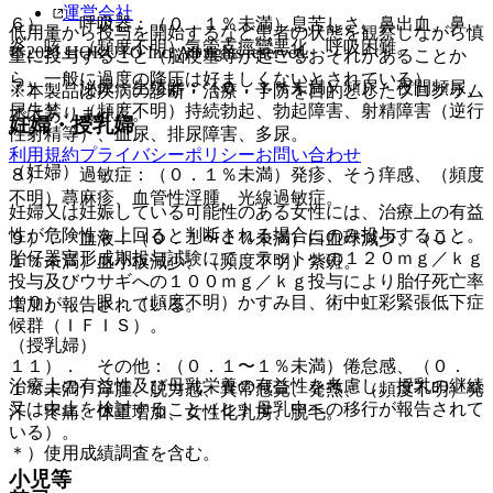
運営会社
６）． 呼吸器：（０．１％未満）息苦しさ、鼻出血、鼻
低用量から投与を開始するなど患者の状態を観察しながら慎
炎、咳、（頻度不明）気管支痙攣悪化、呼吸困難。
© 2021 HOKUTO Inc. All rights reserved.
重に投与すること（脳梗塞等が起こるおそれがあることか
ら、一般に過度の降圧は好ましくないとされている）。
７）． 泌尿・生殖器：（０．１％未満）頻尿・夜間頻尿、
※本製品は疾病の診断・治療・予防を目的としたプログラム
尿失禁、（頻度不明）持続勃起、勃起障害、射精障害（逆行
ではありません。
妊婦・授乳婦
性射精等）、血尿、排尿障害、多尿。
利用規約
プライバシーポリシー
お問い合わせ
（妊婦）
８）． 過敏症：（０．１％未満）発疹、そう痒感、（頻度
不明）蕁麻疹、血管性浮腫、光線過敏症。
妊婦又は妊娠している可能性のある女性には、治療上の有益
性が危険性を上回ると判断される場合にのみ投与すること。
９）． 血液：（０．１〜１％未満）白血球減少、（０．
胎仔器官形成期投与試験にて、ラットへの１２０ｍｇ／ｋｇ
１％未満）血小板減少、（頻度不明）紫斑。
投与及びウサギへの１００ｍｇ／ｋｇ投与により胎仔死亡率
１０）． 眼：（頻度不明）かすみ目、術中虹彩緊張低下症
増加が報告されている。
候群（ＩＦＩＳ）。
（授乳婦）
１１）． その他：（０．１〜１％未満）倦怠感、（０．
治療上の有益性及び母乳栄養の有益性を考慮し、授乳の継続
１％未満）浮腫、脱力感、異常感覚、発熱、（頻度不明）発
又は中止を検討すること（ヒト母乳中への移行が報告されて
汗、疼痛、体重増加、女性化乳房、脱毛。
いる）。
＊）使用成績調査を含む。
小児等