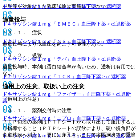
ドキサゾシン錠１ｍｇ「ＪＧ」
血圧降下薬 > α1遮断薬
小児等を対象とした臨床試験は実施していない。
過量投与
ドキサゾシン錠１ｍｇ「ＥＭＥＣ」
血圧降下薬 > α1遮断薬
１３．１． 症状
ドキサゾシン錠１ｍｇ「ＮＳ」
血圧降下薬 > α1遮断薬
過量投与により低血圧を起こす可能性がある。
１３．２． 処置
ドキサゾシン錠１ｍｇ「テバ」
血圧降下薬 > α1遮断薬
過量投与時、本剤は蛋白結合率が高いため、透析は有用では
ない。
ドキサゾシン錠１ｍｇ「ＴＣＫ」
血圧降下薬 > α1遮断薬
適用上の注意、取扱い上の注意
ドキサゾシン錠１ｍｇ「ファイザー」
血圧降下薬 > α1遮断
（適用上の注意）
薬
１４．１． 薬剤交付時の注意
ドキサゾシン錠１ｍｇ「ニプロ」
血圧降下薬 > α1遮断薬
ＰＴＰ包装の薬剤はＰＴＰシートから取り出して服用するよ
う指導すること（ＰＴＰシートの誤飲により、硬い鋭角部が
食道粘膜へ刺入し、更には穿孔をおこして縦隔洞炎等の重篤
ドキサゾシン錠１ｍｇ「ＶＴＲＳ」
血圧降下薬 > α1遮断薬