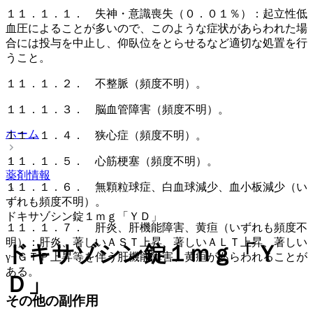
１１．１．１． 失神・意識喪失（０．０１％）：起立性低
血圧によることが多いので、このような症状があらわれた場
合には投与を中止し、仰臥位をとらせるなど適切な処置を行
うこと。
１１．１．２． 不整脈（頻度不明）。
１１．１．３． 脳血管障害（頻度不明）。
ホーム
１１．１．４． 狭心症（頻度不明）。
１１．１．５． 心筋梗塞（頻度不明）。
薬剤情報
１１．１．６． 無顆粒球症、白血球減少、血小板減少（い
ずれも頻度不明）。
ドキサゾシン錠１ｍｇ「ＹＤ」
１１．１．７． 肝炎、肝機能障害、黄疸（いずれも頻度不
明）：肝炎、著しいＡＳＴ上昇、著しいＡＬＴ上昇、著しい
ドキサゾシン錠１ｍｇ「Ｙ
γ−ＧＴＰ上昇等を伴う肝機能障害、黄疸があらわれることが
ある。
Ｄ」
その他の副作用