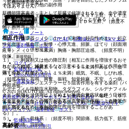
（肝機能障害患者）
１１．２． その他の副作用
ではありません。
肝機能障害患者：主として肝臓で代謝されるため、血中濃度
１）． 肝臓：（０．１〜１％未満）ＡＳＴ上昇、ＡＬＴ上
−時間曲線下面積（ＡＵＣ）が増大することがある〔１６．
昇、Ａｌ−Ｐ上昇、（０．１％未満）ＬＤＨ上昇、（頻度不
６．２参照〕。
明）胆汁うっ滞。
ホーム
ノート
相互作用
２）． 循環器：（０．１〜１％未満）起立性めまい、起立
表・計算
レジメン
CTCAE
抗菌薬ガイド
ERマニュ
性低血圧、低血圧、動悸・心悸亢進、頻脈、ほてり（顔面潮
アル
薬剤情報
ポスト
１０．２． 併用注意：
紅等）、（０．１％未満）胸痛・胸部圧迫感、（頻度不明）
徐脈。
新規登録
１）． 利尿剤又は他の降圧剤［相互に作用を増強するおそ
ログイン
れがあるので、減量するなど注意すること（相互に作用を増
３）． 精神・神経系：（０．１〜１％未満）めまい、頭
監修医師一覧
強するおそれがある）］。
痛・頭重、眩暈、（０．１％未満）眠気、不眠、しびれ感、
UpToDate特別割引
（頻度不明）耳鳴、興奮、振戦、知覚鈍麻、不安、うつ病、
運営会社
２）． ホスホジエステラーゼ５阻害作用を有する薬剤（バ
神経過敏。
ルデナフィル塩酸塩水和物、タダラフィル、シルデナフィル
© 2021 HOKUTO Inc. All rights reserved.
クエン酸塩）［併用によりめまい等の自覚症状を伴う症候性
４）． 消化器：（０．１〜１％未満）悪心・嘔吐、（０．
利用規約
プライバシーポリシー
お問い合わせ
低血圧を来したとの報告がある（血管拡張作用による降圧作
１％未満）腹痛、口渇、食欲不振、下痢、便秘、（頻度不
ホーム
表・計算
レジメン
CTCAE
抗菌薬ガイド
用を有するため、本剤の降圧作用を増強することがあ
明）消化不良、鼓腸放屁。
ERマニュアル
薬剤情報
ポスト
る）］。
５）． 筋・骨格系：（頻度不明）関節痛、筋力低下、筋痙
監修医師一覧
直、筋肉痛、背部痛。
高齢者
UpToDate特別割引