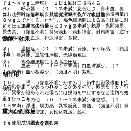
て１〜４ｍｇに漸増し、１日１回経口投与する。
６）． 呼吸器：（０．１％未満）息苦しさ、鼻出血、鼻
なお、年齢、症状により適宜増減するが、１日最高投与量は
炎、咳、（頻度不明）気管支痙攣悪化、呼吸困難。
８ｍｇまでとする。ただし、褐色細胞腫による高血圧症に対
７）． 泌尿・生殖器：（０．１％未満）頻尿・夜間頻尿、
しては１日最高投与量を１６ｍｇまでとする。
尿失禁、（頻度不明）持続勃起、勃起障害、射精障害（逆行
性射精等）、血尿、排尿障害、多尿。
効能・効果
８）． 過敏症：（０．１％未満）発疹、そう痒感、（頻度
１）． 高血圧症。
不明）蕁麻疹、血管性浮腫、光線過敏症。
２）． 褐色細胞腫による高血圧症。
９）． 血液：（０．１〜１％未満）白血球減少、（０．
１％未満）血小板減少、（頻度不明）紫斑。
副作用
１０）． 眼：（頻度不明）かすみ目、術中虹彩緊張低下症
次の副作用＊があらわれることがあるので、観察を十分に行
候群（ＩＦＩＳ）。
い、異常が認められた場合には投与を中止するなど適切な処
置を行うこと。
１１）． その他：（０．１〜１％未満）倦怠感、（０．
１％未満）浮腫、脱力感、異常感覚、発熱、（頻度不明）発
重大な副作用
汗、疼痛、体重増加、女性化乳房、脱毛。
＊）使用成績調査を含む。
１１．１． 重大な副作用