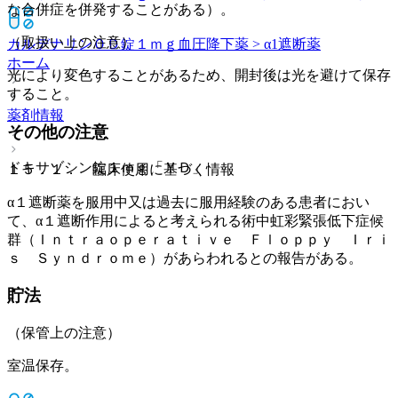
な合併症を併発することがある）。
（取扱い上の注意）
カルデナリンＯＤ錠１ｍｇ
血圧降下薬 > α1遮断薬
ホーム
光により変色することがあるため、開封後は光を避けて保存
すること。
薬剤情報
その他の注意
ドキサゾシン錠１ｍｇ「ＹＤ」
１５．１． 臨床使用に基づく情報
α１遮断薬を服用中又は過去に服用経験のある患者におい
て、α１遮断作用によると考えられる術中虹彩緊張低下症候
群（Ｉｎｔｒａｏｐｅｒａｔｉｖｅ Ｆｌｏｐｐｙ Ｉｒｉ
ｓ Ｓｙｎｄｒｏｍｅ）があらわれるとの報告がある。
貯法
（保管上の注意）
室温保存。