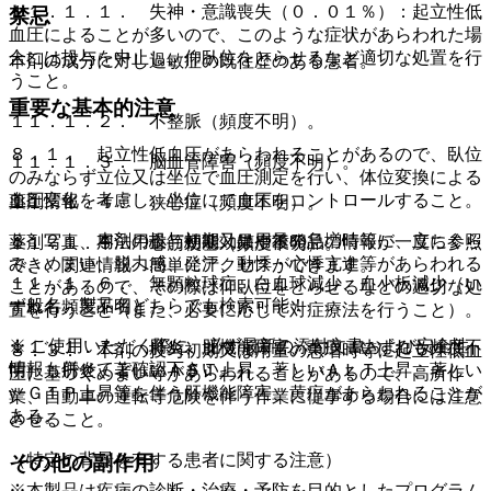
１１．１．１． 失神・意識喪失（０．０１％）：起立性低
禁忌
血圧によることが多いので、このような症状があらわれた場
合には投与を中止し、仰臥位をとらせるなど適切な処置を行
本剤の成分に対し過敏症の既往歴のある患者。
うこと。
重要な基本的注意
１１．１．２． 不整脈（頻度不明）。
８．１． 起立性低血圧があらわれることがあるので、臥位
１１．１．３． 脳血管障害（頻度不明）。
のみならず立位又は坐位で血圧測定を行い、体位変換による
血圧変化を考慮し、坐位にて血圧をコントロールすること。
薬剤情報
１１．１．４． 狭心症（頻度不明）。
８．２． 本剤の投与初期又は用量の急増時等に、立ちくら
薬剤写真、用法用量、効能効果や後発品の情報が一度に参照
１１．１．５． 心筋梗塞（頻度不明）。
み、めまい、脱力感、発汗、動悸・心悸亢進等があらわれる
でき、関連情報へ簡単にアクセスができます。
１１．１．６． 無顆粒球症、白血球減少、血小板減少（い
ことがあるので、その際は仰臥位をとらせるなどの適切な処
一般名、製品名どちらでも検索可能！
ずれも頻度不明）。
置を行うこと（また、必要に応じて対症療法を行うこと）。
※ ご使用いただく際に、必ず最新の添付文書および安全性
１１．１．７． 肝炎、肝機能障害、黄疸（いずれも頻度不
８．３． 本剤の投与初期又は用量の急増時等に起立性低血
情報も併せてご確認下さい。
明）：肝炎、著しいＡＳＴ上昇、著しいＡＬＴ上昇、著しい
圧に基づくめまい等があらわれることがあるので、高所作
γ−ＧＴＰ上昇等を伴う肝機能障害、黄疸があらわれることが
業、自動車の運転等危険を伴う作業に従事する場合には注意
ある。
させること。
（特定の背景を有する患者に関する注意）
その他の副作用
※本製品は疾病の診断・治療・予防を目的としたプログラム