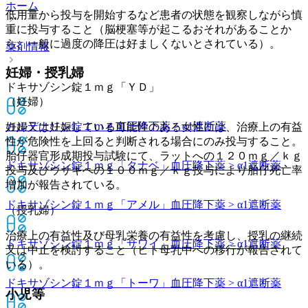
ホーム
低用量から投与を開始するなど患者の状態を観察しながら慎
重に投与すること（脳梗塞等が起こるおそれがあることか
ら、一般に過度の降圧は好ましくないとされている）。
薬剤情報
妊婦・授乳婦
ドキサゾシン錠１ｍｇ「ＹＤ」
（妊婦）
カルデナリン錠１ｍｇ
血圧降下薬 > α1遮断薬
妊婦又は妊娠している可能性のある女性には、治療上の有益
性が危険性を上回ると判断される場合にのみ投与すること。
胎仔器官形成期投与試験にて、ラットへの１２０ｍｇ／ｋｇ
ドキサゾシン錠１ｍｇ「タナベ」
血圧降下薬 > α1遮断薬
投与及びウサギへの１００ｍｇ／ｋｇ投与により胎仔死亡率
増加が報告されている。
ドキサゾシン錠１ｍｇ「アメル」
血圧降下薬 > α1遮断薬
（授乳婦）
治療上の有益性及び母乳栄養の有益性を考慮し、授乳の継続
ドキサゾシン錠１ｍｇ「サワイ」
血圧降下薬 > α1遮断薬
又は中止を検討すること（ヒト母乳中への移行が報告されて
いる）。
ドキサゾシン錠１ｍｇ「トーワ」
血圧降下薬 > α1遮断薬
小児等