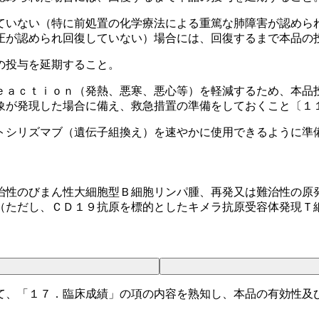
ていない（特に前処置の化学療法による重篤な肺障害が認めら
圧が認められ回復していない）場合には、回復するまで本品の
の投与を延期すること。
ｅａｃｔｉｏｎ（発熱、悪寒、悪心等）を軽減するため、本品
象が発現した場合に備え、救急措置の準備をしておくこと〔１
トシリズマブ（遺伝子組換え）を速やかに使用できるように準
治性のびまん性大細胞型Ｂ細胞リンパ腫、再発又は難治性の原
（ただし、ＣＤ１９抗原を標的としたキメラ抗原受容体発現Ｔ
て、「１７．臨床成績」の項の内容を熟知し、本品の有効性及