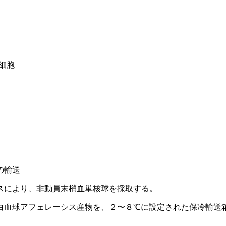
T細胞
の輸送
スにより、非動員末梢血単核球を採取する。
白血球アフェレーシス産物を、２〜８℃に設定された保冷輸送