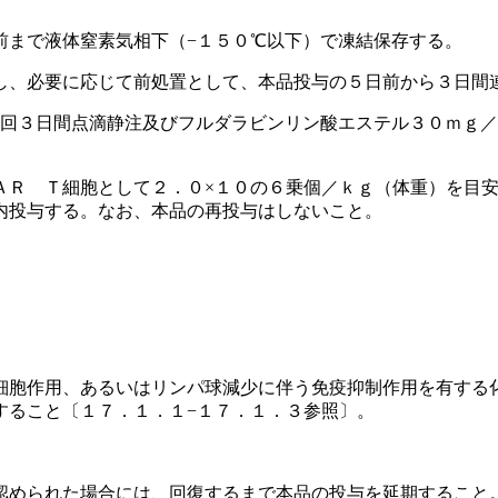
前まで液体窒素気相下（−１５０℃以下）で凍結保存する。
し、必要に応じて前処置として、本品投与の５日前から３日間
１回３日間点滴静注及びフルダラビンリン酸エステル３０ｍｇ／
ＡＲ Ｔ細胞として２．０×１０の６乗個／ｋｇ（体重）を目安
内投与する。なお、本品の再投与はしないこと。
細胞作用、あるいはリンパ球減少に伴う免疫抑制作用を有する
すること〔１７．１．１−１７．１．３参照〕。
認められた場合には、回復するまで本品の投与を延期すること