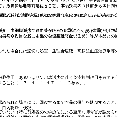
、ヘルペス脳炎（ＨＨＶ−６脳炎含む）及び進行性多巣性白質
し、必要に応じて前処置として、本品投与の５日前から３日間
による画像診断等）を行うこと〔８．７、８．９、９．１．１
１回３日間点滴静注及びフルダラビンリン酸エステル３０ｍｇ／
が認められた場合には適切な処置（免疫グロブリン補充療法を
ＡＲ Ｔ細胞として２．０×１０の６乗個／ｋｇ（体重）を目安
減少、血小板減少、貧血等があらわれることがある。また、本
内投与する。なお、本品の再投与はしないこと。
投与３０日目までに回復しない重度貧血（７％）等が本品との
られた場合には適切な処置（生理食塩液、高尿酸血症治療剤等
細胞作用、あるいはリンパ球減少に伴う免疫抑制作用を有する
すること〔１７．１．１−１７．１．３参照〕。
認められた場合には、回復するまで本品の投与を延期すること
、口内乾燥、便秘。
ていない（特に前処置の化学療法による重篤な肺障害が認めら