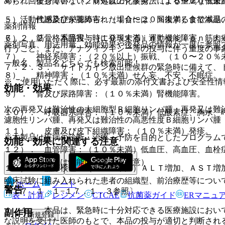
められ回復していない、前処置の化学療法による重篤な低血
４）． 全身障害：（２０％以上）疲労、（１０〜２０％未
・ 活動性感染症が認められた場合には、回復するまで本品
５）． 代謝及び栄養障害：（１０〜２０％未満）食欲減退
薬剤情報
７．２．２． 本品投与時に発現するｉｎｆｕｓｉｏｎ ｒ
６）． 筋骨格系障害：（１０％未満）運動機能障害、筋肉
薬剤写真、用法用量、効能効果や後発品の情報が一度に参照
行うこと。また、アナフィラキシー等の投与に伴う重度の事
７）． 神経系障害：（２０％以上）振戦、（１０〜２０％
一般名、製品名どちらでも検索可能！
７．２．３． サイトカイン放出症候群の緊急時に備えて、
８）． 精神障害：（１０％未満）せん妄、不安、不眠症。
※ ご使用いただく際に、必ず最新の添付文書および安全性情
効能・効果
９）． 腎及び尿路障害：（１０％未満）腎機能障害。
次の再発又は難治性の大細胞型Ｂ細胞リンパ腫：再発又は難
１０）． 呼吸器系障害：（１０％未満）低酸素症、胸水、
濾胞性リンパ腫、再発又は難治性の高悪性度Ｂ細胞リンパ腫
１１）． 皮膚及び皮下組織障害：（１０％未満）発疹。
※本製品は疾病の診断・治療・予防を目的としたプログラム
効能・効果に関連する注意
１２）． 血管障害：（１０％未満）低血圧、高血圧、血栓
（効能、効果又は性能に関連する注意）
１３）． 臨床検査：（１０％未満）ＡＬＴ増加、ＡＳＴ増
臨床試験に組み入れられた患者の組織型、前治療歴等につい
ホーム
ノート
警告
〔１７．１．１−１７．１．３参照〕。
表・計算
レジメン
CTCAE
抗菌薬ガイド
ERマニュ
１．１． 本品は、緊急時に十分対応できる医療施設におい
副作用
新規登録
な説明を受けた医師のもとで、本品の投与が適切と判断され