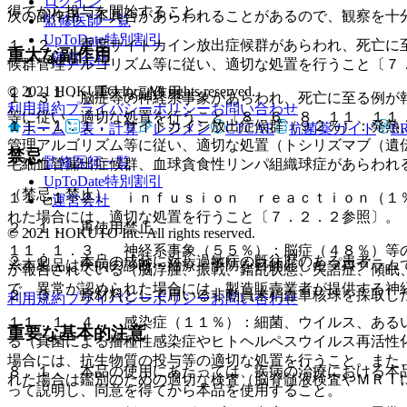
ログイン
得てから投与を開始すること。
次の副作用・不具合があらわれることがあるので、観察を十
監修医師一覧
UpToDate特別割引
１．２． 重度サイトカイン放出症候群があらわれ、死亡に
重大な副作用
運営会社
候群管理アルゴリズム等に従い、適切な処置を行うこと〔７
© 2021 HOKUTO Inc. All rights reserved.
１１．１． 重大な副作用
１．３． 脳症等の神経系事象があらわれ、死亡に至る例が
利用規約
プライバシーポリシー
お問い合わせ
等に従い、適切な処置を行うこと〔８．６、８．１１、１１
１１．１．１． サイトカイン放出症候群（９２％）：発熱
ホーム
表・計算
レジメン
CTCAE
抗菌薬ガイド
E
管理アルゴリズム等に従い、適切な処置（トシリズマブ（遺
禁忌
監修医師一覧
毛細血管漏出症候群、血球貪食性リンパ組織球症があらわれ
UpToDate特別割引
（禁忌・禁止）
１１．１．２． ｉｎｆｕｓｉｏｎ ｒｅａｃｔｉｏｎ（１
運営会社
れた場合には、適切な処置を行うこと〔７．２．２参照〕。
２．１． 再使用禁止。
© 2021 HOKUTO Inc. All rights reserved.
１１．１．３． 神経系事象（５５％）：脳症（４８％）等
２．２． 本品の成分に対し過敏症の既往歴のある患者。
※本製品は疾病の診断・治療・予防を目的としたプログラム
が報告されている（脳浮腫、振戦、錯乱状態、失語症、傾眠
で、異常が認められた場合には、製造販売業者が提供する神
２．３． 原材料として用いる非動員末梢血単核球を採取し
利用規約
プライバシーポリシー
お問い合わせ
１１．１．４． 感染症（１１％）：細菌、ウイルス、ある
重要な基本的注意
る（真菌による播種性感染症やヒトヘルペスウイルス再活性
場合には、抗生物質の投与等の適切な処置を行うこと。また
８．１． 本品の使用にあたっては、疾病の治療における本
れた場合は鑑別のための適切な検査（脳脊髄液検査やＭＲＩ
って説明し、同意を得てから本品を使用すること。