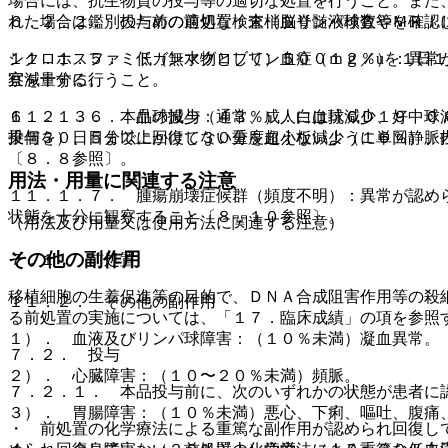
場合には、抗生物質の投与等の適切な処置を行うこと。また
６．２．２． 投与前の前処置：末梢血リンパ球数等を確認
れた場合は鑑別のための適切な検査（脳脊髄液検査やＭＲＩ
シクロホスファミド（無水物として）５００ｍｇ／uを１日
１１．１．５． 低ガンマグロブリン血症（１２％）：異常
宜減量する。
察を十分に行うこと。
６．２．３． 本品の投与：通常、成人には抗ＣＤ１９ Ｃ
１１．１．６． 血球減少（４３％）：白血球減少、好中球
乗個を）、５分以上かけて３０分を超えないように単回静脈
投与３０日目までに回復しない重度血小板減少（１６％）、
〔８．８参照〕。
用法・用量に関連する注意
１１．１．７． 腫瘍崩壊症候群（頻度不明）：異常が認め
状態を十分に観察すること〔８．１０参照〕。
（用法及び用量又は使用方法に関連する注意）
その他の副作用
７．１． 前処置
移植細胞の生着促進等の目的で、ＤＮＡ合成阻害作用等の殺
１１．２． その他の副作用
る前処置の実施については、「１７．臨床成績」の項を参照
１）． 血液及びリンパ球障害：（１０％未満）凝血異常。
７．２． 投与
２）． 心臓障害：（１０〜２０％未満）頻脈。
７．２．１． 本品投与前に、次のいずれかの状態が患者に
３）． 胃腸障害：（１０％未満）悪心、下痢、嘔吐、腹痛
・ 前処置の化学療法による重篤な副作用が認められ回復し