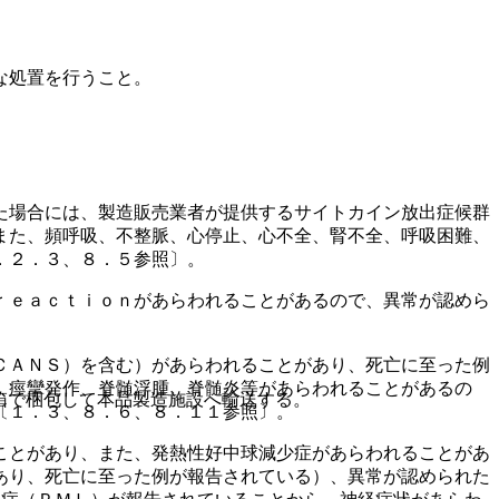
な処置を行うこと。
た場合には、製造販売業者が提供するサイトカイン放出症候群
また、頻呼吸、不整脈、心停止、心不全、腎不全、呼吸困難、
．２．３、８．５参照〕。
ｒｅａｃｔｉｏｎがあらわれることがあるので、異常が認めら
ＣＡＮＳ）を含む）があらわれることがあり、死亡に至った例
、痙攣発作、脊髄浮腫、脊髄炎等があらわれることがあるの
箱で梱包して本品製造施設へ輸送する。
〔１．３、８．６、８．１１参照〕。
ことがあり、また、発熱性好中球減少症があらわれることがあ
あり、死亡に至った例が報告されている）、異常が認められた