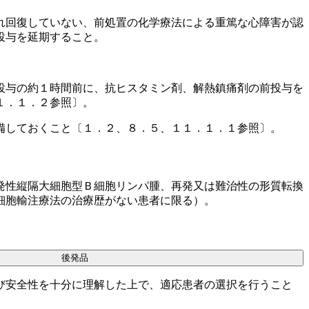
れ回復していない、前処置の化学療法による重篤な心障害が認
投与を延期すること。
投与の約１時間前に、抗ヒスタミン剤、解熱鎮痛剤の前投与を
１．１．２参照〕。
備しておくこと〔１．２、８．５、１１．１．１参照〕。
発性縦隔大細胞型Ｂ細胞リンパ腫、再発又は難治性の形質転換
細胞輸注療法の治療歴がない患者に限る）。
後発品
び安全性を十分に理解した上で、適応患者の選択を行うこと