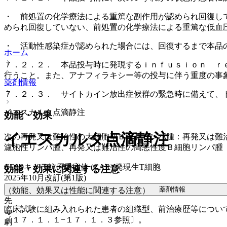
・ 前処置の化学療法による重篤な副作用が認められ回復し
められ回復していない、前処置の化学療法による重篤な低血
・ 活動性感染症が認められた場合には、回復するまで本品
ホーム
７．２．２． 本品投与時に発現するｉｎｆｕｓｉｏｎ ｒ
行うこと。また、アナフィラキシー等の投与に伴う重度の事
薬剤情報
７．２．３． サイトカイン放出症候群の緊急時に備えて、
イエスカルタ点滴静注
効能・効果
イエスカルタ点滴静注
次の再発又は難治性の大細胞型Ｂ細胞リンパ腫：再発又は難
濾胞性リンパ腫、再発又は難治性の高悪性度Ｂ細胞リンパ腫
CD19キメラ抗原受容体 (CAR) 発現生T細胞
効能・効果に関連する注意
2025年10月改訂(第1版)
薬剤情報
（効能、効果又は性能に関連する注意）
先
臨床試験に組み入れられた患者の組織型、前治療歴等につい
毒
〔１７．１．１−１７．１．３参照〕。
劇