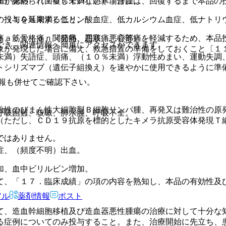
圧が認められ回復していない）場合には、回復するまで本品の
満）発熱、（１０％未満）悪寒、浮腫。
の投与を延期すること。
、（１０％未満）低リン酸血症、低カルシウム血症、低ナトリ
ｅａｃｔｉｏｎ（発熱、悪寒、悪心等）を軽減するため、本品
痛、筋骨格痛、関節痛、四肢痛、背部痛。
でき、関連情報へ簡単にアクセスができます。
象が発現した場合に備え、救急措置の準備をしておくこと〔１
未満）失語症、頭痛、（１０％未満）浮動性めまい、運動失調
トシリズマブ（遺伝子組換え）を速やかに使用できるように準
報も併せてご確認下さい。
治性のびまん性大細胞型Ｂ細胞リンパ腫、再発又は難治性の原
呼吸困難、咳嗽、肺水腫、呼吸不全。
（ただし、ＣＤ１９抗原を標的としたキメラ抗原受容体発現Ｔ
ではありません。
症、（頻度不明）出血。
加、血中ビリルビン増加。
て、「１７．臨床成績」の項の内容を熟知し、本品の有効性及
アル
薬剤情報
ポスト
て、造血幹細胞移植及び造血器悪性腫瘍の治療に対して十分な
る症例についてのみ投与すること。また、治療開始に先立ち、