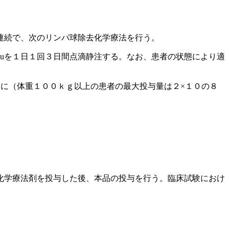
連続で、次のリンパ球除去化学療法を行う。
uを１日１回３日間点滴静注する。なお、患者の状態により適
に（体重１００ｋｇ以上の患者の最大投与量は２×１０の８
化学療法剤を投与した後、本品の投与を行う。臨床試験におけ
。