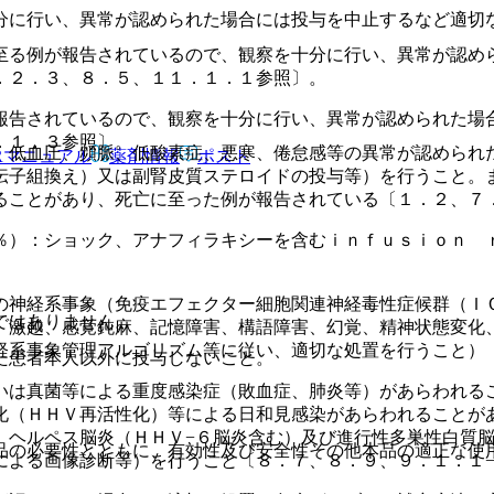
分に行い、異常が認められた場合には投与を中止するなど適切
至る例が報告されているので、観察を十分に行い、異常が認め
．２．３、８．５、１１．１．１参照〕。
報告されているので、観察を十分に行い、異常が認められた場
．１．３参照〕。
、低血圧、頻脈、低酸素症、悪寒、倦怠感等の異常が認められ
Rマニュアル
薬剤情報
ポスト
伝子組換え）又は副腎皮質ステロイドの投与等）を行うこと。
ることがあり、死亡に至った例が報告されている〔１．２、７
％）：ショック、アナフィラキシーを含むｉｎｆｕｓｉｏｎ 
の神経系事象（免疫エフェクター細胞関連神経毒性症候群（Ｉ
ではありません。
、激越、感覚鈍麻、記憶障害、構語障害、幻覚、精神状態変化
経系事象管理アルゴリズム等に従い、適切な処置を行うこと）
た患者本人以外に投与しないこと。
いは真菌等による重度感染症（敗血症、肺炎等）があらわれる
化（ＨＨＶ再活性化）等による日和見感染があらわれることが
、ヘルペス脳炎（ＨＨＶ−６脳炎含む）及び進行性多巣性白質
品の必要性とともに、有効性及び安全性その他本品の適正な使
による画像診断等）を行うこと〔８．７、８．９、９．１．１