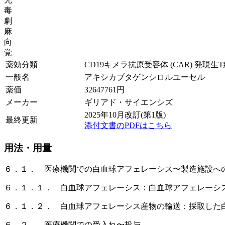
毒
劇
麻
向
覚
薬効分類
CD19キメラ抗原受容体 (CAR) 発現生
一般名
アキシカブタゲンシロルユーセル
薬価
32647761
円
メーカー
ギリアド・サイエンシズ
2025年10月改訂(第1版)
最終更新
添付文書のPDFはこちら
用法・用量
６．１． 医療機関での白血球アフェレーシス〜製造施設へ
６．１．１． 白血球アフェレーシス：白血球アフェレーシ
６．１．２． 白血球アフェレーシス産物の輸送：採取した
６．２． 医療機関での受入れ〜投与