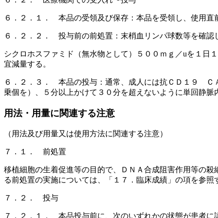
６．２．１． 本品の受領及び保存：本品を受領し、使用直
６．２．２． 投与前の前処置：末梢血リンパ球数等を確認
シクロホスファミド（無水物として）５００ｍｇ／uを１日
宜減量する。
６．２．３． 本品の投与：通常、成人には抗ＣＤ１９ Ｃ
乗個を）、５分以上かけて３０分を超えないように単回静脈
用法・用量に関連する注意
（用法及び用量又は使用方法に関連する注意）
７．１． 前処置
移植細胞の生着促進等の目的で、ＤＮＡ合成阻害作用等の殺
る前処置の実施については、「１７．臨床成績」の項を参照
７．２． 投与
７．２．１． 本品投与前に、次のいずれかの状態が患者に