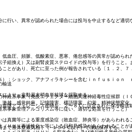
分に行い、異常が認められた場合には投与を中止するなど適切
、低血圧、頻脈、低酸素症、悪寒、倦怠感等の異常が認められ
伝子組換え）又は副腎皮質ステロイドの投与等）を行うこと。
ることがあり、死亡に至った例が報告されている〔１．２、７
％）：ショック、アナフィラキシーを含むｉｎｆｕｓｉｏｎ 
の輸送
スにより、非動員末梢血単核球を採取する。
の神経系事象（免疫エフェクター細胞関連神経毒性症候群（Ｉ
、激越、感覚鈍麻、記憶障害、構語障害、幻覚、精神状態変化
白血球アフェレーシス産物を、２〜８℃に設定された保冷輸送
経系事象管理アルゴリズム等に従い、適切な処置を行うこと）
いは真菌等による重度感染症（敗血症、肺炎等）があらわれる
化（ＨＨＶ再活性化）等による日和見感染があらわれることが
前まで液体窒素気相下（−１５０℃以下）で凍結保存する。