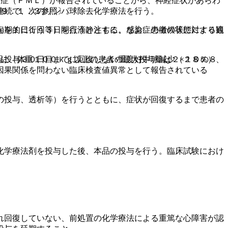
脳症（ＰＭＬ）が報告されていることから、神経症状があらわ
連続で、次のリンパ球除去化学療法を行う。
−９．１．３参照〕。
uを１日１回３日間点滴静注する。なお、患者の状態により適
定期的に行う等）を行うとともに、感染症の徴候等に対する観
に（体重１００ｋｇ以上の患者の最大投与量は２×１０の８
品投与３０日目までに回復しない重度好中球減少（２８％）、
因果関係を問わない臨床検査値異常として報告されている
の投与、透析等）を行うとともに、症状が回復するまで患者の
化学療法剤を投与した後、本品の投与を行う。臨床試験におけ
。
れ回復していない、前処置の化学療法による重篤な心障害が認