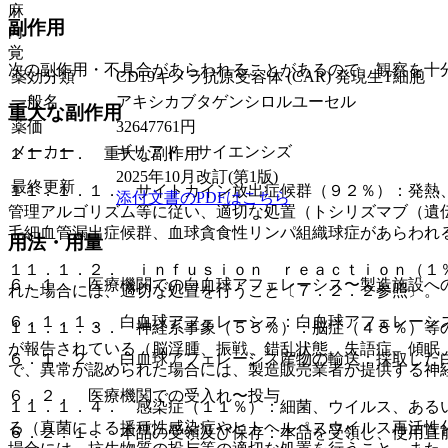
麻
副作用
向
覚
次の副作用・不具合があらわれることがあるので、観察を十
薬効分類
CD19キメラ抗原受容体 (CAR) 発現生T細胞
一般名
アキシカブタゲンシロルユーセル
重大な副作用
薬価
32647761
円
メーカー
ギリアド・サイエンシズ
１１．１． 重大な副作用
2025年10月改訂(第1版)
最終更新
１１．１．１． サイトカイン放出症候群（９２％）：発熱
添付文書のPDFはこちら
管理アルゴリズム等に従い、適切な処置（トシリズマブ（遺
毛細血管漏出症候群、血球貪食性リンパ組織球症があらわれ
用法・用量
１１．１．２． ｉｎｆｕｓｉｏｎ ｒｅａｃｔｉｏｎ（１
６．１． 医療機関での白血球アフェレーシス〜製造施設へ
れた場合には、適切な処置を行うこと〔７．２．２参照〕。
６．１．１． 白血球アフェレーシス：白血球アフェレーシ
１１．１．３． 神経系事象（５５％）：脳症（４８％）等
が報告されている（脳浮腫、振戦、錯乱状態、失語症、傾眠
６．１．２． 白血球アフェレーシス産物の輸送：採取した
で、異常が認められた場合には、製造販売業者が提供する神
６．２． 医療機関での受入れ〜投与
１１．１．４． 感染症（１１％）：細菌、ウイルス、ある
る（真菌による播種性感染症やヒトヘルペスウイルス再活性
６．２．１． 本品の受領及び保存：本品を受領し、使用直