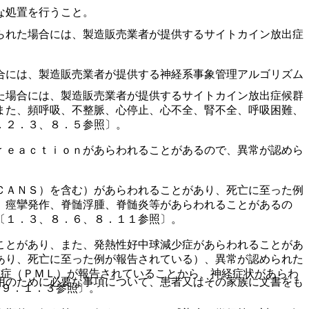
な処置を行うこと。
られた場合には、製造販売業者が提供するサイトカイン放出症
合には、製造販売業者が提供する神経系事象管理アルゴリズム
た場合には、製造販売業者が提供するサイトカイン放出症候群
また、頻呼吸、不整脈、心停止、心不全、腎不全、呼吸困難、
．２．３、８．５参照〕。
ｒｅａｃｔｉｏｎがあらわれることがあるので、異常が認めら
ＣＡＮＳ）を含む）があらわれることがあり、死亡に至った例
、痙攣発作、脊髄浮腫、脊髄炎等があらわれることがあるの
〔１．３、８．６、８．１１参照〕。
ことがあり、また、発熱性好中球減少症があらわれることがあ
あり、死亡に至った例が報告されている）、異常が認められた
脳症（ＰＭＬ）が報告されていることから、神経症状があらわ
用のために必要な事項について、患者又はその家族に文書をも
−９．１．３参照〕。