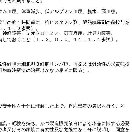
投与を延期すること。
ウム血症、体重減少、低アルブミン血症、脱水、高血糖。
投与の約１時間前に、抗ヒスタミン剤、解熱鎮痛剤の前投与を
１．１．２参照〕。
、神経障害、ミオクローヌス、顔面麻痺、計算力障害。
備しておくこと〔１．２、８．５、１１．１．１参照〕。
発性縦隔大細胞型Ｂ細胞リンパ腫、再発又は難治性の形質転換
細胞輸注療法の治療歴がない患者に限る）。
び安全性を十分に理解した上で、適応患者の選択を行うこと
知識・経験を持ち、かつ製造販売業者による本品に関する必要
患者又はその家族に有効性及び危険性を十分に説明し、同意を