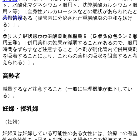
＞、水酸化マグネシウム＜服用＞、沈降炭酸カルシウム＜服
用＞等）［全身性アルカローシスなどの症状があらわれたと
薬剤情報
の報告がある（腸管内に分泌された重炭酸塩の中和を妨げ
る）］。
３）． 甲状腺ホルモン製剤＜服用＞（レボチロキシン＜服
ポリスチレンスルホン酸Ｃａ顆粒８９．２９％分包５．６ｇ
用＞等）［併用薬剤の効果が減弱することがあるので、服用
「三和」
時間をずらすなど注意すること（本剤が消化管内で併用薬剤
を吸着することにより、これらの薬剤の吸収を阻害すると考
えられる）］。
高齢者
減量するなど注意すること（一般に生理機能が低下してい
る）。
妊婦・授乳婦
（妊婦）
妊婦又は妊娠している可能性のある女性には、治療上の有益
性が危険性を上回ると判断される場合にのみ投与すること。