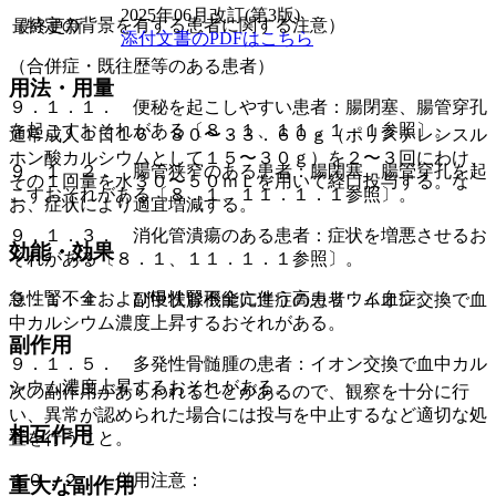
2025年06月改訂(第3版)
（特定の背景を有する患者に関する注意）
最終更新
添付文書のPDFはこちら
（合併症・既往歴等のある患者）
用法・用量
９．１．１． 便秘を起こしやすい患者：腸閉塞、腸管穿孔
を起こすおそれがある〔８．１、１１．１．１参照〕。
通常成人１日１６．８０〜３３．６０ｇ（ポリスチレンスル
ホン酸カルシウムとして１５〜３０ｇ）を２〜３回にわけ、
９．１．２． 腸管狭窄のある患者：腸閉塞、腸管穿孔を起
その１回量を水３０〜５０ｍＬを用いて経口投与する。な
こすおそれがある〔８．１、１１．１．１参照〕。
お、症状により適宜増減する。
９．１．３． 消化管潰瘍のある患者：症状を増悪させるお
効能・効果
それがある〔８．１、１１．１．１参照〕。
急性腎不全および慢性腎不全に伴う高カリウム血症。
９．１．４． 副甲状腺機能亢進症の患者：イオン交換で血
中カルシウム濃度上昇するおそれがある。
副作用
９．１．５． 多発性骨髄腫の患者：イオン交換で血中カル
シウム濃度上昇するおそれがある。
次の副作用があらわれることがあるので、観察を十分に行
い、異常が認められた場合には投与を中止するなど適切な処
相互作用
置を行うこと。
１０．２． 併用注意：
重大な副作用