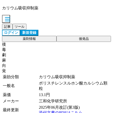
カリウム吸収抑制薬
記事
ツール
ログイン
新規登録
薬剤情報
後発品
後
毒
劇
麻
向
覚
薬効分類
カリウム吸収抑制薬
ポリスチレンスルホン酸カルシウム顆
一般名
粒
薬価
13.1
円
メーカー
三和化学研究所
2025年06月改訂(第3版)
最終更新
添付文書のPDFはこちら