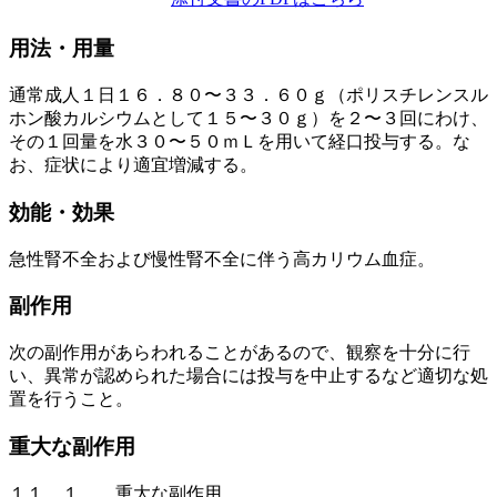
用法・用量
通常成人１日１６．８０〜３３．６０ｇ（ポリスチレンスル
ホン酸カルシウムとして１５〜３０ｇ）を２〜３回にわけ、
その１回量を水３０〜５０ｍＬを用いて経口投与する。な
お、症状により適宜増減する。
効能・効果
急性腎不全および慢性腎不全に伴う高カリウム血症。
副作用
次の副作用があらわれることがあるので、観察を十分に行
い、異常が認められた場合には投与を中止するなど適切な処
置を行うこと。
重大な副作用
１１．１． 重大な副作用