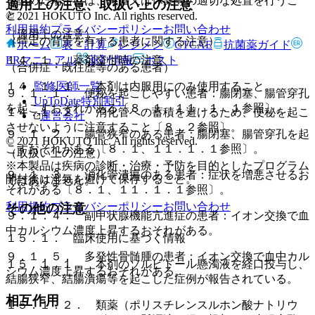
を認めた場合には、減量又は休薬等の適切な処置を行うこ
適用上の注意、取扱い上の注意
と。
© 2021 HOKUTO Inc. All rights reserved.
利用規約
プライバシーポリシー
お問い合わせ
（適用上の注意）
（特定の背景を有する患者に関する注意）
ホーム
表・計算
レジメン
CTCAE
抗菌薬ガイド
１４．１． 薬剤交付時の注意
ERマニュアル
薬剤情報
ポスト
（合併症・既往歴等のある患者）
１４．１．１． 本剤は内服用にのみ使用すること。
監修医師一覧
９．１．１． 便秘を起こしやすい患者：腸閉塞、腸管穿孔
UpToDate特別割引
を起こすおそれがある〔８．１、１１．１．１参照〕。
１４．１．２． 消化管への蓄積を避けるため、便秘を起こ
運営会社
させないように注意すること〔８．２参照〕。
９．１．２． 腸管狭窄のある患者：腸閉塞、腸管穿孔を起
© 2021 HOKUTO Inc. All rights reserved.
こすおそれがある〔８．１、１１．１．１参照〕。
（取扱い上の注意）
※本製品は疾病の診断・治療・予防を目的としたプログラム
９．１．３． 消化管潰瘍のある患者：症状を増悪させるお
開封後は湿気を避けて保存すること。
ではありません。
それがある〔８．１、１１．１．１参照〕。
利用規約
プライバシーポリシー
お問い合わせ
その他の注意
９．１．４． 副甲状腺機能亢進症の患者：イオン交換で血
中カルシウム濃度上昇するおそれがある。
１５．１． 臨床使用に基づく情報
９．１．５． 多発性骨髄腫の患者：イオン交換で血中カル
１５．１．１． 本剤のソルビトール懸濁液を経口投与し、
シウム濃度上昇するおそれがある。
結腸狭窄、結腸潰瘍等を起こした症例が報告されている。
相互作用
１５．１．２． 類薬（ポリスチレンスルホン酸ナトリウ