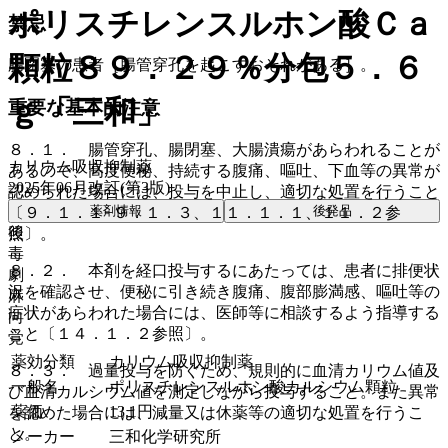
ポリスチレンスルホン酸Ｃａ
禁忌
顆粒８９．２９％分包５．６
腸閉塞の患者［腸管穿孔を起こすおそれがある］。
ｇ「三和」
重要な基本的注意
８．１． 腸管穿孔、腸閉塞、大腸潰瘍があらわれることが
カリウム吸収抑制薬
あるので、高度便秘、持続する腹痛、嘔吐、下血等の異常が
2025年06月改訂(第3版)
認められた場合には、投与を中止し、適切な処置を行うこと
薬剤情報
後発品
〔９．１．１−９．１．３、１１．１．１、１１．２参
後
照〕。
毒
８．２． 本剤を経口投与するにあたっては、患者に排便状
劇
況を確認させ、便秘に引き続き腹痛、腹部膨満感、嘔吐等の
麻
症状があらわれた場合には、医師等に相談するよう指導する
向
こと〔１４．１．２参照〕。
覚
薬効分類
カリウム吸収抑制薬
８．３． 過量投与を防ぐため、規則的に血清カリウム値及
一般名
ポリスチレンスルホン酸カルシウム顆粒
び血清カルシウム値を測定しながら投与すること。また異常
薬価
13.1
円
を認めた場合には、減量又は休薬等の適切な処置を行うこ
と。
メーカー
三和化学研究所