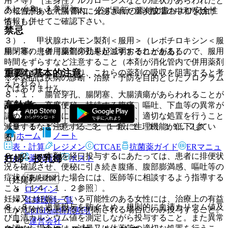
用＞等）［全身性アルカローシスなどの症状があらわれたと
＊）〔８．１参照〕。
※ ご使用いただく際に、必ず最新の添付文書および安全性
の報告がある（腸管内に分泌された重炭酸塩の中和を妨げ
情報も併せてご確認下さい。
る）］。
禁忌
３）． 甲状腺ホルモン製剤＜服用＞（レボチロキシン＜服
用＞等）［併用薬剤の効果が減弱することがあるので、服用
腸閉塞の患者［腸管穿孔を起こすおそれがある］。
時間をずらすなど注意すること（本剤が消化管内で併用薬剤
重要な基本的注意
を吸着することにより、これらの薬剤の吸収を阻害すると考
※本製品は疾病の診断・治療・予防を目的としたプログラム
えられる）］。
ではありません。
８．１． 腸管穿孔、腸閉塞、大腸潰瘍があらわれることが
高齢者
あるので、高度便秘、持続する腹痛、嘔吐、下血等の異常が
認められた場合には、投与を中止し、適切な処置を行うこと
減量するなど注意すること（一般に生理機能が低下してい
〔９．１．１−９．１．３、１１．１．１、１１．２参
ホーム
ノート
る）。
照〕。
表・計算
レジメン
CTCAE
抗菌薬ガイド
ERマニュ
８．２． 本剤を経口投与するにあたっては、患者に排便状
妊婦・授乳婦
アル
薬剤情報
ポスト
況を確認させ、便秘に引き続き腹痛、腹部膨満感、嘔吐等の
症状があらわれた場合には、医師等に相談するよう指導する
新規登録
（妊婦）
こと〔１４．１．２参照〕。
ログイン
妊婦又は妊娠している可能性のある女性には、治療上の有益
監修医師一覧
８．３． 過量投与を防ぐため、規則的に血清カリウム値及
性が危険性を上回ると判断される場合にのみ投与すること。
UpToDate特別割引
び血清カルシウム値を測定しながら投与すること。また異常
運営会社