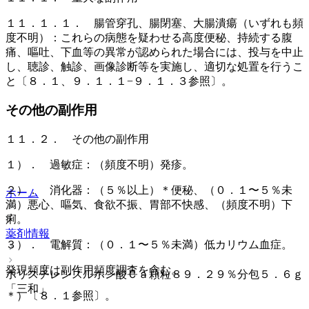
１１．１．１． 腸管穿孔、腸閉塞、大腸潰瘍（いずれも頻
度不明）：これらの病態を疑わせる高度便秘、持続する腹
痛、嘔吐、下血等の異常が認められた場合には、投与を中止
し、聴診、触診、画像診断等を実施し、適切な処置を行うこ
と〔８．１、９．１．１−９．１．３参照〕。
その他の副作用
１１．２． その他の副作用
１）． 過敏症：（頻度不明）発疹。
２）． 消化器：（５％以上）＊便秘、（０．１〜５％未
ホーム
満）悪心、嘔気、食欲不振、胃部不快感、（頻度不明）下
痢。
薬剤情報
３）． 電解質：（０．１〜５％未満）低カリウム血症。
発現頻度は副作用頻度調査を含む。
ポリスチレンスルホン酸Ｃａ顆粒８９．２９％分包５．６ｇ
「三和」
＊）〔８．１参照〕。