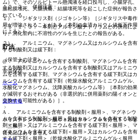
ム）で、そのソルビトール懸濁液を経口投与し、小腸穿孔、
１０．２． 併用注意：
腸粘膜壊死、大腸潰瘍、結腸壊死等を起こした症例が報告さ
れている。
１）． ジギタリス剤（ジゴキシン等）［ジギタリス中毒作
用が増強されることがある（本剤の血清カリウム値低下作用
１５．１．３． 本剤とアルギン酸ナトリウムとの併用によ
による）］。
り、消化管内に不溶性のゲルを生じたとの報告がある。
２）． アルミニウム、マグネシウム又はカルシウムを含有
貯法
する制酸剤又は緩下剤：
（保管上の注意）
@． アルミニウムを含有する制酸剤、マグネシウムを含有
する制酸剤又はカルシウムを含有する制酸剤又はアルミニウ
室温保存。
ムを含有する緩下剤、マグネシウムを含有する緩下剤又はカ
ルシウムを含有する緩下剤（乾燥水酸化アルミニウムゲル、
ホーム
水酸化マグネシウム、沈降炭酸カルシウム等）［本剤の効果
が減弱するおそれがある（非選択的に併用薬剤の陽イオンと
交換する可能性がある）］。
薬剤情報
A． アルミニウムを含有する制酸剤＜服用＞、マグネシウ
ムを含有する制酸剤＜服用＞又はカルシウムを含有する制酸
ポリスチレンスルホン酸Ｃａ顆粒８９．２９％分包５．６ｇ
剤＜服用＞又はアルミニウムを含有する緩下剤＜服用＞、マ
「三和」
グネシウムを含有する緩下剤＜服用＞又はカルシウムを含有
後発品はありません
する緩下剤＜服用＞（乾燥水酸化アルミニウムゲル＜服用
ホーム