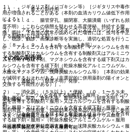
１）． ジギタリス剤（ジゴキシン等）［ジギタリス中毒作
１１．１． 重大な副作用
用が増強されることがある（本剤の血清カリウム値低下作用
による）］。
１１．１．１． 腸管穿孔、腸閉塞、大腸潰瘍（いずれも頻
度不明）：これらの病態を疑わせる高度便秘、持続する腹
２）． アルミニウム、マグネシウム又はカルシウムを含有
痛、嘔吐、下血等の異常が認められた場合には、投与を中止
する制酸剤又は緩下剤：
し、聴診、触診、画像診断等を実施し、適切な処置を行うこ
と〔８．１、９．１．１−９．１．３参照〕。
@． アルミニウムを含有する制酸剤、マグネシウムを含有
する制酸剤又はカルシウムを含有する制酸剤又はアルミニウ
その他の副作用
ムを含有する緩下剤、マグネシウムを含有する緩下剤又はカ
ルシウムを含有する緩下剤（乾燥水酸化アルミニウムゲル、
１１．２． その他の副作用
水酸化マグネシウム、沈降炭酸カルシウム等）［本剤の効果
が減弱するおそれがある（非選択的に併用薬剤の陽イオンと
１）． 過敏症：（頻度不明）発疹。
交換する可能性がある）］。
２）． 消化器：（５％以上）＊便秘、（０．１〜５％未
A． アルミニウムを含有する制酸剤＜服用＞、マグネシウ
満）悪心、嘔気、食欲不振、胃部不快感、（頻度不明）下
薬剤情報
ムを含有する制酸剤＜服用＞又はカルシウムを含有する制酸
痢。
剤＜服用＞又はアルミニウムを含有する緩下剤＜服用＞、マ
薬剤写真、用法用量、効能効果や後発品の情報が一度に参照
グネシウムを含有する緩下剤＜服用＞又はカルシウムを含有
３）． 電解質：（０．１〜５％未満）低カリウム血症。
でき、関連情報へ簡単にアクセスができます。
する緩下剤＜服用＞（乾燥水酸化アルミニウムゲル＜服用
発現頻度は副作用頻度調査を含む。
＞、水酸化マグネシウム＜服用＞、沈降炭酸カルシウム＜服
一般名、製品名どちらでも検索可能！