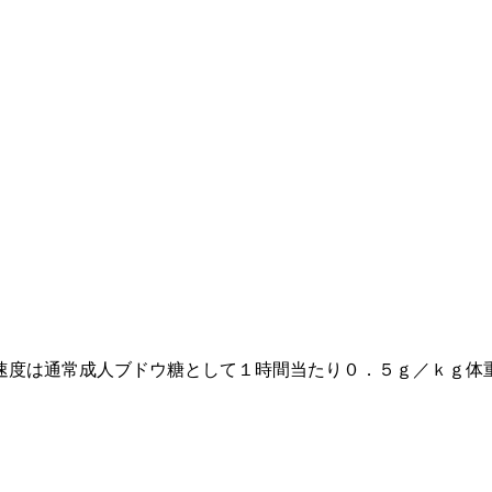
速度は通常成人ブドウ糖として１時間当たり０．５ｇ／ｋｇ体