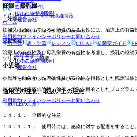
ログイン
妊婦・授乳婦
監修医師一覧
UpToDate特別割引
ＹＤソリタ−Ｔ３号Ｇ輸液
維持液
（妊婦）
運営会社
ホーム
妊婦又は妊娠している可能性のある女性には、治療上の有益
© 2021 HOKUTO Inc. All rights reserved.
利用規約
プライバシーポリシー
お問い合わせ
薬剤情報
（授乳婦）
ホーム
表・計算
レジメン
CTCAE
抗菌薬ガイド
E
治療上の有益性及び母乳栄養の有益性を考慮し、授乳の継続
監修医師一覧
ソリタ−Ｔ３号Ｇ輸液
UpToDate特別割引
小児等
運営会社
小児等を対象とした有効性及び安全性を指標とした臨床試験
© 2021 HOKUTO Inc. All rights reserved.
※本製品は疾病の診断・治療・予防を目的としたプログラム
適用上の注意、取扱い上の注意
利用規約
プライバシーポリシー
お問い合わせ
（適用上の注意）
１４．１． 全般的な注意
１４．１．１． 使用時には、感染に対する配慮をすること