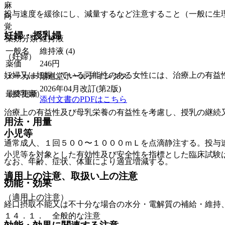
麻
投与速度を緩徐にし、減量するなど注意すること（一般に生
向
覚
妊婦・授乳婦
薬効分類
維持液
一般名
維持液 (4)
（妊婦）
薬価
246
円
妊婦又は妊娠している可能性のある女性には、治療上の有益
メーカー
陽進堂ホールディングス
2026年04月改訂(第2版)
最終更新
（授乳婦）
添付文書のPDFはこちら
治療上の有益性及び母乳栄養の有益性を考慮し、授乳の継続
用法・用量
小児等
通常成人、１回５００〜１０００ｍＬを点滴静注する。投与
小児等を対象とした有効性及び安全性を指標とした臨床試験
なお、年齢、症状、体重により適宜増減する。
適用上の注意、取扱い上の注意
効能・効果
（適用上の注意）
経口摂取不能又は不十分な場合の水分・電解質の補給・維持
１４．１． 全般的な注意