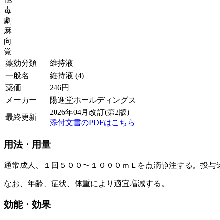
毒
劇
麻
向
覚
薬効分類
維持液
一般名
維持液 (4)
薬価
246
円
メーカー
陽進堂ホールディングス
2026年04月改訂(第2版)
最終更新
添付文書のPDFはこちら
用法・用量
通常成人、１回５００〜１０００ｍＬを点滴静注する。投与
なお、年齢、症状、体重により適宜増減する。
効能・効果