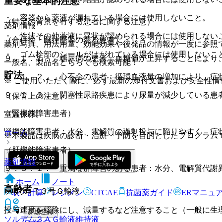
重要な基本的注意
・ 容器から薬液が漏れている場合には使用しないこと。
（特定の背景を有する患者に関する注意）
薬剤情報
・ 性状その他薬液に異状が認められる場合には使用しない
（合併症・既往歴等のある患者）
薬剤写真、用法用量、効能効果や後発品の情報が一度に参照
・ ゴム栓部のシールがはがれている場合には使用しないこ
９．１．１． 糖尿病の患者：血糖値が上昇することにより
一般名、製品名どちらでも検索可能！
貯法
９．１．２． 心不全の患者：循環血液量の増加により、症
※ ご使用いただく際に、必ず最新の添付文書および安全性情
９．１．３． 閉塞性尿路疾患により尿量が減少している患
（保管上の注意）
（腎機能障害患者）
室温保存。
腎機能障害患者：水分、電解質の過剰投与に陥りやすく、症
ホーム
※本製品は疾病の診断・治療・予防を目的としたプログラム
（肝機能障害患者）
薬剤情報
９．３．１． 重篤な肝障害のある患者：水分、電解質代謝
ホーム
ノート
高齢者
ソリタ−Ｔ３号Ｇ輸液
表・計算
レジメン
CTCAE
抗菌薬ガイド
ERマニュ
投与速度を緩徐にし、減量するなど注意すること（一般に生
新規登録
ソルデム３ＡＧ輸液
維持液