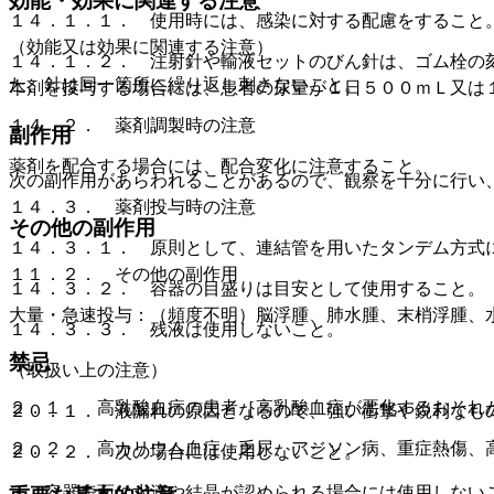
効能・効果に関連する注意
１４．１．１． 使用時には、感染に対する配慮をすること
（効能又は効果に関連する注意）
１４．１．２． 注射針や輸液セットのびん針は、ゴム栓の
た、針は同一箇所に繰り返し刺さないこと。
本剤を投与する場合には、患者の尿量が１日５００ｍＬ又は
１４．２． 薬剤調製時の注意
副作用
薬剤を配合する場合には、配合変化に注意すること。
次の副作用があらわれることがあるので、観察を十分に行い
１４．３． 薬剤投与時の注意
その他の副作用
１４．３．１． 原則として、連結管を用いたタンデム方式
１１．２． その他の副作用
１４．３．２． 容器の目盛りは目安として使用すること。
大量・急速投与：（頻度不明）脳浮腫、肺水腫、末梢浮腫、
１４．３．３． 残液は使用しないこと。
禁忌
（取扱い上の注意）
２．１． 高乳酸血症の患者［高乳酸血症が悪化するおそれ
２０．１． 液漏れの原因となるので、強い衝撃や鋭利なも
２．２． 高カリウム血症、乏尿、アジソン病、重症熱傷、
２０．２． 次の場合には使用しないこと。
・ 容器表面に水滴や結晶が認められる場合には使用しない