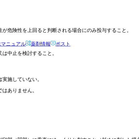
性が危険性を上回ると判断される場合にのみ投与すること。
Rマニュアル
薬剤情報
ポスト
又は中止を検討すること。
は実施していない。
ではありません。
。