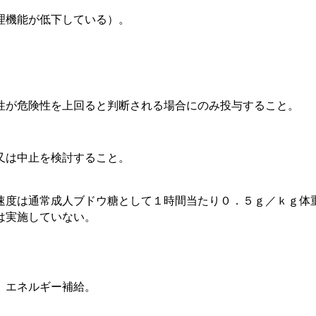
理機能が低下している）。
性が危険性を上回ると判断される場合にのみ投与すること。
又は中止を検討すること。
速度は通常成人ブドウ糖として１時間当たり０．５ｇ／ｋｇ体
は実施していない。
、エネルギー補給。