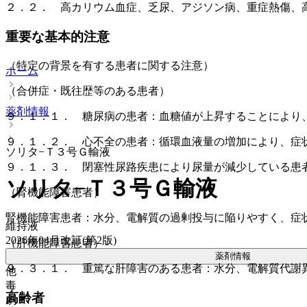
２．２． 高カリウム血症、乏尿、アジソン病、重症熱傷、
重要な基本的注意
（特定の背景を有する患者に関する注意）
ホーム
（合併症・既往歴等のある患者）
薬剤情報
９．１．１． 糖尿病の患者：血糖値が上昇することにより
９．１．２． 心不全の患者：循環血液量の増加により、症
ソリタ−Ｔ３号Ｇ輸液
９．１．３． 閉塞性尿路疾患により尿量が減少している患
ソリタ−Ｔ３号Ｇ輸液
（腎機能障害患者）
腎機能障害患者：水分、電解質の過剰投与に陥りやすく、症
維持液
2026年04月改訂(第2版)
（肝機能障害患者）
薬剤情報
９．３．１． 重篤な肝障害のある患者：水分、電解質代謝
他
毒
高齢者
劇