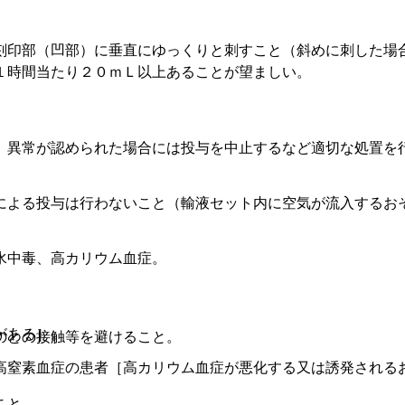
。
刻印部（凹部）に垂直にゆっくりと刺すこと（斜めに刺した場
１時間当たり２０ｍＬ以上あることが望ましい。
、異常が認められた場合には投与を中止するなど適切な処置を
による投与は行わないこと（輸液セット内に空気が流入するお
水中毒、高カリウム血症。
がある］。
のとの接触等を避けること。
高窒素血症の患者［高カリウム血症が悪化する又は誘発される
こと。