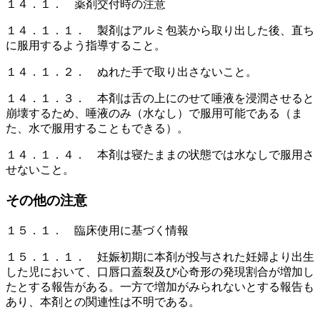
１４．１． 薬剤交付時の注意
１４．１．１． 製剤はアルミ包装から取り出した後、直ち
に服用するよう指導すること。
１４．１．２． ぬれた手で取り出さないこと。
１４．１．３． 本剤は舌の上にのせて唾液を浸潤させると
崩壊するため、唾液のみ（水なし）で服用可能である（ま
た、水で服用することもできる）。
１４．１．４． 本剤は寝たままの状態では水なしで服用さ
せないこと。
その他の注意
１５．１． 臨床使用に基づく情報
１５．１．１． 妊娠初期に本剤が投与された妊婦より出生
した児において、口唇口蓋裂及び心奇形の発現割合が増加し
たとする報告がある。一方で増加がみられないとする報告も
あり、本剤との関連性は不明である。