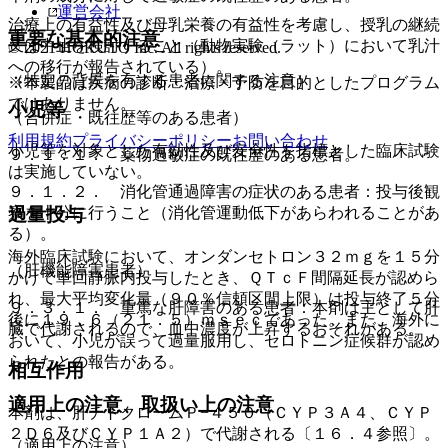
運営会社
治療上の有益性及び母乳栄養の有益性を考慮し、授乳の継続
重要な基本的注意
又は中止を検討すること（動物実験（ラット）において乳汁
© 2021 HOKUTO Inc. All rights reserved.
への移行が報告されている）。
（特定の背景を有する患者に関する注意）
※本製品は疾病の診断・治療・予防を目的としたプログラム
ではありません。
小児等
（合併症・既往歴等のある患者）
利用規約
プライバシーポリシー
お問い合わせ
小児等を対象とした有効性及び安全性を指標とした臨床試験
９．１．１． 薬物過敏症の既往歴のある患者。
は実施していない。
９．１．２． 消化管通過障害の症状のある患者：投与後観
察を十分に行うこと（消化管運動低下があらわれることがあ
過量投与
る）。
海外臨床試験において、オンダンセトロン３２ｍｇを１５分
（肝機能障害患者）
かけて単回静脈内投与したとき、ＱＴｃＦ間隔延長が認めら
れ、最大平均変化量（９０％信頼区間上限）は投与終了５分
９．３．１． 重篤な肝障害のある患者：本剤は主として肝
後に１９．６（２１．５）ｍｓｅｃであった。また、海外に
臓で代謝されるので、血中濃度が上昇するおそれがある。
おいて、小児が誤って過量服用し、セロトニン症候群が認め
られたとの報告がある。
相互作用
適用上の注意、取扱い上の注意
本剤は、肝チトクロームＰ−４５０（ＣＹＰ３Ａ４、ＣＹＰ
２Ｄ６及びＣＹＰ１Ａ２）で代謝される〔１６．４参照〕。
（適用上の注意）