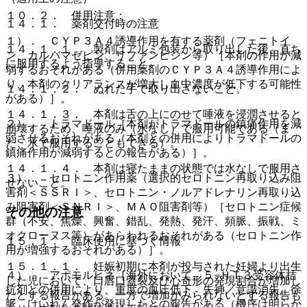
１０．２． 併用注意：
１４．１． 薬剤交付時の注意
１）． ＣＹＰ３Ａ４誘導作用を有する薬剤（フェニトイ
１４．１．１． 製剤はアルミ包装から取り出した後、直ち
ン、カルバマゼピン、リファンピシン等）［本剤の作用が減
に服用するよう指導すること。
弱するおそれがある（併用薬剤のＣＹＰ３Ａ４誘導作用によ
り、本剤のクリアランスが増大し血中濃度が低下する可能性
１４．１．２． ぬれた手で取り出さないこと。
がある）］。
１４．１．３． 本剤は舌の上にのせて唾液を浸潤させると
２）． トラマドール［本剤がトラマドールの鎮痛作用を減
崩壊するため、唾液のみ（水なし）で服用可能である（ま
弱させるおそれがある（本剤との併用によりトラマドールの
た、水で服用することもできる）。
鎮痛作用が減弱するとの報告がある）］。
１４．１．４． 本剤は寝たままの状態では水なしで服用さ
３）． セロトニン作用薬（選択的セロトニン再取り込み阻
せないこと。
害剤＜ＳＳＲＩ＞、セロトニン・ノルアドレナリン再取り込
み阻害剤＜ＳＮＲＩ＞、ＭＡＯ阻害剤等）［セロトニン症候
その他の注意
群（不安、焦燥、興奮、錯乱、発熱、発汗、頻脈、振戦、ミ
オクローヌス等）があらわれるおそれがある（セロトニン作
１５．１． 臨床使用に基づく情報
用が増強するおそれがある）］。
１５．１．１． 妊娠初期に本剤が投与された妊婦より出生
４）． アポモルヒネ［海外において、５−ＨＴ３受容体拮
した児において、口唇口蓋裂及び心奇形の発現割合が増加し
抗剤との併用により、重度の血圧低下、失神／意識消失、徐
たとする報告がある。一方で増加がみられないとする報告も
脈、けいれん発作が発現したとの報告がある（機序は明らか