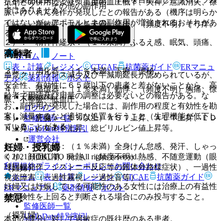
抗剤との併用により、重度の血圧低下、失神／意識消失、徐
１１．２． その他の副作用
ではありません。
脈、けいれん発作が発現したとの報告がある（機序は明らか
ではないが、アポモルヒネの副作用が増強されるおそれがあ
１）． 過敏症：（１％未満）発疹、（頻度不明）そう痒。
る）］。
２）． 精神神経系：（１％未満）ふるえ感、眠気、頭痛、
頭重感。
高齢者
ホーム
ノート
表・計算
レジメン
CTCAE
抗菌薬ガイド
ERマニュ
３）． 消化器：（１％未満）下痢、便秘。
血漿クリアランス減少及び半減期延長が認められているが、
アル
薬剤情報
ポスト
安全性、有効性に６５歳以下の患者と差がないことから、高
４）． 循環器：（１％未満）動悸、（頻度不明）胸痛、徐
齢者で用法及び用量の調整は必要ないとの報告がある。な
新規登録
脈、不整脈、低血圧。
お、副作用が発現した場合には、副作用の程度と有効性を勘
ログイン
案し減量するなど適切な処置を行うこと（生理機能が低下し
５）． 肝臓：（１％以上）ＡＳＴ上昇、ＡＬＴ上昇、ＬＤ
監修医師一覧
ていることがある）。
Ｈ上昇、γ−ＧＴＰ上昇、総ビリルビン値上昇等。
UpToDate特別割引
運営会社
６）． その他：（１％未満）全身けん怠感、発汗、しゃっ
妊婦・授乳婦
© 2021 HOKUTO Inc. All rights reserved.
くり、顔面紅潮、発熱、（頻度不明）熱感、不随意運動（眼
利用規約
プライバシーポリシー
お問い合わせ
球回転発作、ジストニー反応等の錐体外路様症状）、一過性
（妊婦）
ホーム
表・計算
レジメン
CTCAE
抗菌薬ガイド
視覚障害（一過性霧視、一過性盲等）。
妊婦又は妊娠している可能性のある女性には治療上の有益性
ERマニュアル
薬剤情報
ポスト
が危険性を上回ると判断される場合にのみ投与すること。
禁忌
監修医師一覧
（授乳婦）
UpToDate特別割引
本剤の成分に対して過敏症の既往歴のある患者。