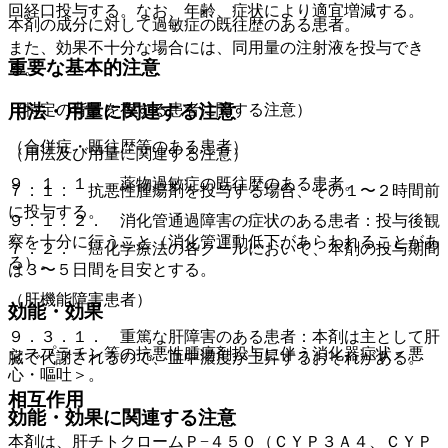
回経口投与する。なお、年齢、症状により適宜増減する。
本剤の成分に対して過敏症の既往歴のある患者。
また、効果不十分な場合には、同用量の注射液を投与でき
重要な基本的注意
る。
（特定の背景を有する患者に関する注意）
用法・用量に関連する注意
（合併症・既往歴等のある患者）
（用法及び用量に関連する注意）
９．１．１． 薬物過敏症の既往歴のある患者。
７．１． 抗悪性腫瘍剤を投与する場合、その１〜２時間前
に投与する。
９．１．２． 消化管通過障害の症状のある患者：投与後観
察を十分に行うこと（消化管運動低下があらわれることがあ
７．２． 癌化学療法の各クールにおいて、本剤の投与期間
る）。
は３〜５日間を目安とする。
（肝機能障害患者）
効能・効果
９．３．１． 重篤な肝障害のある患者：本剤は主として肝
シスプラチン等の抗悪性腫瘍剤投与に伴う消化器症状＜悪
臓で代謝されるので、血中濃度が上昇するおそれがある。
心・嘔吐＞。
相互作用
効能・効果に関連する注意
本剤は、肝チトクロームＰ−４５０（ＣＹＰ３Ａ４、ＣＹＰ