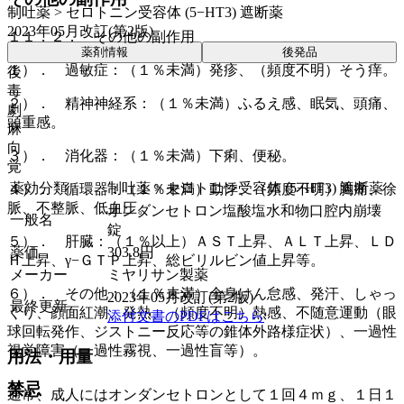
制吐薬 > セロトニン受容体 (5−HT3) 遮断薬
2023年05月改訂(第2版)
１１．２． その他の副作用
薬剤情報
後発品
１）． 過敏症：（１％未満）発疹、（頻度不明）そう痒。
後
毒
２）． 精神神経系：（１％未満）ふるえ感、眠気、頭痛、
劇
頭重感。
麻
向
３）． 消化器：（１％未満）下痢、便秘。
覚
薬効分類
制吐薬 > セロトニン受容体 (5−HT3) 遮断薬
４）． 循環器：（１％未満）動悸、（頻度不明）胸痛、徐
脈、不整脈、低血圧。
オンダンセトロン塩酸塩水和物口腔内崩壊
一般名
錠
５）． 肝臓：（１％以上）ＡＳＴ上昇、ＡＬＴ上昇、ＬＤ
薬価
303.8
円
Ｈ上昇、γ−ＧＴＰ上昇、総ビリルビン値上昇等。
メーカー
ミヤリサン製薬
６）． その他：（１％未満）全身けん怠感、発汗、しゃっ
2023年05月改訂(第2版)
最終更新
くり、顔面紅潮、発熱、（頻度不明）熱感、不随意運動（眼
添付文書のPDFはこちら
球回転発作、ジストニー反応等の錐体外路様症状）、一過性
視覚障害（一過性霧視、一過性盲等）。
用法・用量
禁忌
通常、成人にはオンダンセトロンとして１回４ｍｇ、１日１