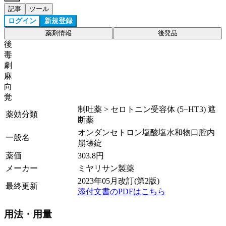
記事
ツール
ログイン
新規登録
薬剤情報
後発品
後
毒
劇
麻
向
覚
制吐薬 > セロトニン受容体 (5−HT3) 遮
薬効分類
断薬
オンダンセトロン塩酸塩水和物口腔内
一般名
崩壊錠
薬価
303.8
円
メーカー
ミヤリサン製薬
2023年05月改訂(第2版)
最終更新
添付文書のPDFはこちら
用法・用量