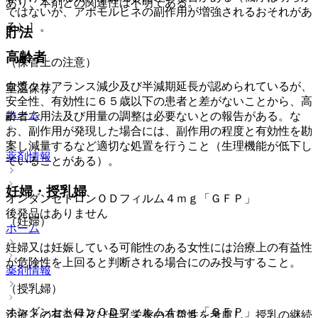
あり、本剤との関連性は不明である。
ではないが、アポモルヒネの副作用が増強されるおそれがあ
る）］。
貯法
高齢者
（保管上の注意）
血漿クリアランス減少及び半減期延長が認められているが、
室温保存。
安全性、有効性に６５歳以下の患者と差がないことから、高
ホーム
齢者で用法及び用量の調整は必要ないとの報告がある。な
お、副作用が発現した場合には、副作用の程度と有効性を勘
案し減量するなど適切な処置を行うこと（生理機能が低下し
薬剤情報
ていることがある）。
妊婦・授乳婦
オンダンセトロンＯＤフィルム４ｍｇ「ＧＦＰ」
後発品はありません
（妊婦）
ホーム
妊婦又は妊娠している可能性のある女性には治療上の有益性
が危険性を上回ると判断される場合にのみ投与すること。
薬剤情報
（授乳婦）
オンダンセトロンＯＤフィルム４ｍｇ「ＧＦＰ」
治療上の有益性及び母乳栄養の有益性を考慮し、授乳の継続