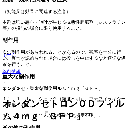
（効能又は効果に関連する注意）
本剤は強い悪心・嘔吐が生じる抗悪性腫瘍剤（シスプラチン
等）の投与の場合に限り使用すること。
副作用
次の副作用があらわれることがあるので、観察を十分に行
ホーム
い、異常が認められた場合には投与を中止するなど適切な処
置を行うこと。
薬剤情報
重大な副作用
１１．１． 重大な副作用
オンダンセトロンＯＤフィルム４ｍｇ「ＧＦＰ」
１１．１．１． ショック（頻度不明）、アナフィラキシー
オンダンセトロンＯＤフィル
（頻度不明）。
ム４ｍｇ「ＧＦＰ」
１１．１．２． てんかん様発作（頻度不明）。
その他の副作用