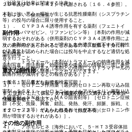
（効能又は効果に関連する注意）
２Ｄ６及びＣＹＰ１Ａ２）で代謝される〔１６．４参照〕。
本剤は強い悪心・嘔吐が生じる抗悪性腫瘍剤（シスプラチン
１０．２． 併用注意：
等）の投与の場合に限り使用すること。
１）． ＣＹＰ３Ａ４誘導作用を有する薬剤（フェニトイ
副作用
ン、カルバマゼピン、リファンピシン等）［本剤の作用が減
弱するおそれがある（併用薬剤のＣＹＰ３Ａ４誘導作用によ
り、本剤のクリアランスが増大し血中濃度が低下する可能性
次の副作用があらわれることがあるので、観察を十分に行
がある）］。
い、異常が認められた場合には投与を中止するなど適切な処
薬剤情報
置を行うこと。
２）． トラマドール［本剤がトラマドールの鎮痛作用を減
薬剤写真、用法用量、効能効果や後発品の情報が一度に参照
弱させるおそれがある（本剤との併用によりトラマドールの
重大な副作用
でき、関連情報へ簡単にアクセスができます。
鎮痛作用が減弱するとの報告がある）］。
一般名、製品名どちらでも検索可能！
１１．１． 重大な副作用
３）． セロトニン作用薬（選択的セロトニン再取り込み阻
害剤＜ＳＳＲＩ＞、セロトニン・ノルアドレナリン再取り込
※ ご使用いただく際に、必ず最新の添付文書および安全性
１１．１．１． ショック（頻度不明）、アナフィラキシー
み阻害剤＜ＳＮＲＩ＞、ＭＡＯ阻害剤等）［セロトニン症候
情報も併せてご確認下さい。
（頻度不明）。
群（不安、焦燥、興奮、錯乱、発熱、発汗、頻脈、振戦、ミ
オクローヌス等）があらわれるおそれがある（セロトニン作
１１．１．２． てんかん様発作（頻度不明）。
用が増強するおそれがある）］。
その他の副作用
４）． アポモルヒネ［海外において、５−ＨＴ３受容体拮
※本製品は疾病の診断・治療・予防を目的としたプログラム