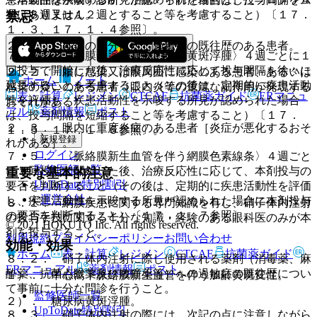
週、８週又は１２週とすること等を考慮すること）〔１７．
ではありません。
禁忌
１．３、１７．１．４参照〕。
２．１． 本剤の成分に対し過敏症の既往歴のある患者。
７．４． 〈網膜静脈閉塞症に伴う黄斑浮腫〉４週ごとに１
回投与で開始した後、治療反応性に応じて投与間隔を徐々に
２．２． 眼に感染又は眼周囲に感染のある患者、あるいは
ホーム
ノート
延長することを考慮すること（その後は、定期的に疾患活動
感染の疑いのある患者［眼内炎等の重篤な副作用が発現する
表・計算
レジメン
CTCAE
抗菌薬ガイド
ERマニュ
性を評価し、疾患活動性を示唆する所見が認められた場合
おそれがある］。
アル
薬剤情報
ポスト
は、投与間隔を短縮すること等を考慮すること）〔１７．
２．３． 眼内に重度炎症のある患者［炎症が悪化するおそ
１．５、１７．１．６参照〕。
新規登録
れがある］。
ログイン
７．５． 〈脈絡膜新生血管を伴う網膜色素線条〉４週ごと
監修医師一覧
に１回投与で開始した後、治療反応性に応じて、本剤投与の
重要な基本的注意
UpToDate特別割引
要否を判断すること（その後は、定期的に疾患活動性を評価
運営会社
し、疾患活動性を示唆する所見が認められた場合に本剤投与
８．１． 網膜疾患に関する専門知識を有し、硝子体内注射
の要否を判断すること）〔１７．１．７参照〕。
の投与手技に関する十分な知識・経験のある眼科医のみが本
© 2021 HOKUTO Inc. All rights reserved.
剤を投与すること。
利用規約
プライバシーポリシー
お問い合わせ
効能・効果
ホーム
表・計算
レジメン
CTCAE
抗菌薬ガイド
８．２． 硝子体内注射に際し使用される薬剤（消毒薬、麻
ERマニュアル
薬剤情報
ポスト
酔薬、抗菌点眼薬及び散瞳薬等）への過敏症の既往歴につい
１）． 中心窩下脈絡膜新生血管を伴う加齢黄斑変性。
て事前に十分な問診を行うこと。
監修医師一覧
２）． 糖尿病黄斑浮腫。
UpToDate特別割引
８．３． 硝子体内注射の際には、次記の点に注意しながら