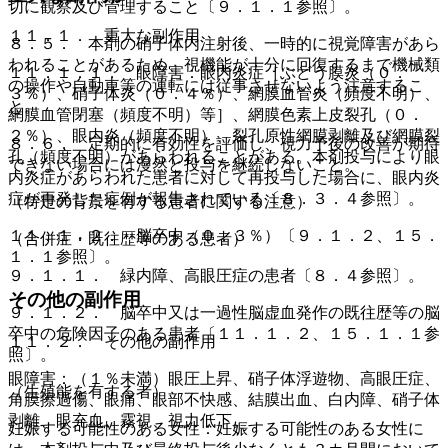
切に観察及び管理すること〔９．１．１参照〕。
１１．１． 重大な副作用
８．５． 本剤の硝子体内注射後、一時的に視覚障害があら
われることがあるため、視機能が十分に回復するまで機械類
１１．１．１． 眼障害：眼内炎症［ぶどう膜炎（０．
の操作や自動車等の運転には従事させないよう注意するこ
３％）、硝子体炎（０．４％）、網膜血管炎（頻度不明）、
と。
網膜血管閉塞（頻度不明）等］、網膜色素上皮裂孔（０．
２％）、眼内炎（頻度不明）、裂孔原性網膜剥離及び網膜裂
８．６． 定期的に有効性を評価し、視力予後の改善が期待
孔（頻度不明）があらわれることがある。本剤投与により眼
できない場合には漫然と投与を継続しないこと。
内炎症があらわれた患者に対して再投与した場合に、眼内炎
症が再発した症例が報告されている〔８．３．４参照〕。
（特定の背景を有する患者に関する注意）
１１．１．２． 脳卒中（０．３％）〔９．１．２、１５．
（合併症・既往歴等のある患者）
１．１参照〕。
９．１．１． 緑内障、高眼圧症の患者〔８．４参照〕。
その他の副作用
９．１．２． 脳卒中又は一過性脳虚血発作の既往歴等の脳
卒中の危険因子のある患者〔１１．１．２、１５．１．１参
１１．２． その他の副作用
照〕。
眼障害：（１％未満）眼圧上昇、硝子体浮遊物、高眼圧症、
（生殖能を有する者）
角膜擦過傷、眼痛、眼部不快感、結膜出血、白内障、硝子体
剥離、眼充血、霧視、視力低下。
妊娠する可能性のある女性：妊娠する可能性のある女性に