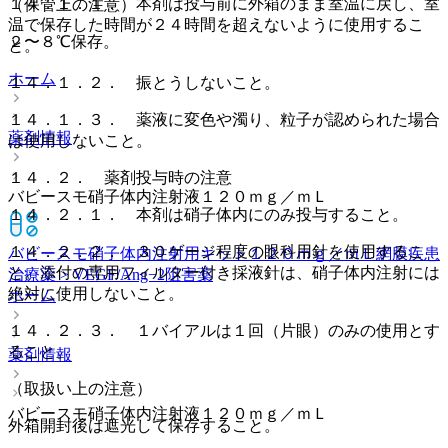
１４．１．１． 本剤は投与前に外箱のまま室温に戻し、室
（保管上の注意）
温で保存した時間が２４時間を超えないように使用するこ
２〜８℃保存。
と。
ホーム
１４．１．２． 振とうしないこと。
１４．１．３． 薬液に変色や濁り、粒子が認められた場合
薬剤情報
は使用しないこと。
１４．２． 薬剤投与時の注意
バビースモ硝子体内注射液１２０ｍｇ／ｍＬ
１４．２．１． 本剤は硝子体内にのみ投与すること。
１４．２．２． ３０ゲージ程度の眼科用針を使用するこ
バビースモ硝子体内注射用キット１２０ｍｇ／ｍＬ
網膜疾患
と。添付の専用フィルター付き採液針は、硝子体内注射には
治療薬 > VEGF/Ang−2阻害薬
絶対に使用しないこと。
ホーム
１４．２．３． １バイアルは１回（片眼）のみの使用とす
ること。
薬剤情報
（取扱い上の注意）
バビースモ硝子体内注射液１２０ｍｇ／ｍＬ
外箱開封後は遮光して保存すること。