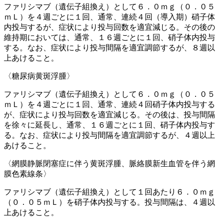
ファリシマブ（遺伝子組換え）として６．０ｍｇ（０．０５
ｍＬ）を４週ごとに１回、通常、連続４回（導入期）硝子体
内投与するが、症状により投与回数を適宜減じる。その後の
維持期においては、通常、１６週ごとに１回、硝子体内投与
する。なお、症状により投与間隔を適宜調節するが、８週以
上あけること。
〈糖尿病黄斑浮腫〉
ファリシマブ（遺伝子組換え）として６．０ｍｇ（０．０５
ｍＬ）を４週ごとに１回、通常、連続４回硝子体内投与する
が、症状により投与回数を適宜減じる。その後は、投与間隔
を徐々に延長し、通常、１６週ごとに１回、硝子体内投与す
る。なお、症状により投与間隔を適宜調節するが、４週以上
あけること。
〈網膜静脈閉塞症に伴う黄斑浮腫、脈絡膜新生血管を伴う網
膜色素線条〉
ファリシマブ（遺伝子組換え）として１回あたり６．０ｍｇ
（０．０５ｍＬ）を硝子体内投与する。投与間隔は、４週以
上あけること。