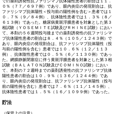
での薬剤誘発性抗ファリシマブ抗体陽性患者の割合は１１．
０％（７７／６９７例）であり、眼内炎症の発現割合は、抗
ファリシマブ抗体陽性＜投与前の陽性例を含む＞患者では１
０．７％（９／８４例）、抗体陰性患者では１．３％（８／
６１３例）であった。糖尿病黄斑浮腫患者を対象とした第３
相試験（ＹＯＳＥＭＩＴＥ試験及びＲＨＩＮＥ試験）におい
て、本剤の５６週間投与後までの薬剤誘発性の抗ファリシマ
ブ抗体陽性患者の割合は８．４％（１０５／１２４３例）で
あり、眼内炎症の発現割合は、抗ファリシマブ抗体陽性（投
与前の陽性例を含む）患者では１０．６％（１２／１１３
例）、抗体陰性患者では０．５％（６／１１３０例）であっ
た。網膜静脈閉塞症に伴う黄斑浮腫患者を対象とした第３相
試験（ＢＡＬＡＴＯＮ試験及びＣＯＭＩＮＯ試験）におい
て、本剤の７２週時までの薬剤誘発性の抗ファリシマブ抗体
陽性患者の割合は１０．９％（１３６／１２４４例）であ
り、眼内炎症の発現割合は、抗ファリシマブ抗体陽性（投与
前の陽性例を含む）患者では７．６％（１１／１４５例）、
抗体陰性患者では１．５％（１６／１０９９例）であった。
貯法
（保管上の注意）