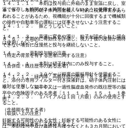
１４．１．１． 本剤は投与前に外箱のまま室温に戻し、室
温で保存した時間が２４時間を超えないように使用するこ
８．５． 本剤の硝子体内注射後、一時的に視覚障害があら
と。
われることがあるため、視機能が十分に回復するまで機械類
の操作や自動車等の運転には従事させないよう注意するこ
１４．１．２． 振とうしないこと。
と。
１４．１．３． 薬液に変色や濁り、粒子が認められた場合
８．６． 定期的に有効性を評価し、視力予後の改善が期待
は使用しないこと。
できない場合には漫然と投与を継続しないこと。
１４．２． 薬剤投与時の注意
（特定の背景を有する患者に関する注意）
１４．２．１． 本剤は硝子体内にのみ投与すること。
（合併症・既往歴等のある患者）
１４．２．２． ３０ゲージ程度の眼科用針を使用するこ
９．１．１． 緑内障、高眼圧症の患者〔８．４参照〕。
と。添付の専用フィルター付き採液針は、硝子体内注射には
絶対に使用しないこと。
９．１．２． 脳卒中又は一過性脳虚血発作の既往歴等の脳
卒中の危険因子のある患者〔１１．１．２、１５．１．１参
１４．２．３． １バイアルは１回（片眼）のみの使用とす
照〕。
ること。
（生殖能を有する者）
（取扱い上の注意）
妊娠する可能性のある女性：妊娠する可能性のある女性に
外箱開封後は遮光して保存すること。
は、本剤投与中及び最終投与後少なくとも３カ月間において