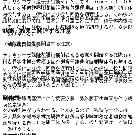
ファリシマブ（遺伝子組換え）として６．０ｍｇ（０．０５
３）． 網膜静脈閉塞症に伴う黄斑浮腫。
ｍＬ）を４週ごとに１回、通常、連続４回（導入期）硝子体
内投与するが、症状により投与回数を適宜減じる。その後の
４）． 脈絡膜新生血管を伴う網膜色素線条。
維持期においては、通常、１６週ごとに１回、硝子体内投与
する。なお、症状により投与間隔を適宜調節するが、８週以
効能・効果に関連する注意
上あけること。
（効能又は効果に関連する注意）
〈糖尿病黄斑浮腫〉
５．１． 〈効能共通〉本剤による治療を開始するに際し、
ファリシマブ（遺伝子組換え）として６．０ｍｇ（０．０５
視力等の予後を考慮し、本剤投与の要否を判断すること。
ｍＬ）を４週ごとに１回、通常、連続４回硝子体内投与する
が、症状により投与回数を適宜減じる。その後は、投与間隔
５．２． 〈網膜静脈閉塞症に伴う黄斑浮腫〉不可逆的な虚
を徐々に延長し、通常、１６週ごとに１回、硝子体内投与す
血性視機能喪失の臨床的徴候が認められる網膜静脈閉塞症患
る。なお、症状により投与間隔を適宜調節するが、４週以上
者への投与は、避けることが望ましい。
あけること。
副作用
〈網膜静脈閉塞症に伴う黄斑浮腫、脈絡膜新生血管を伴う網
膜色素線条〉
次の副作用があらわれることがあるので、観察を十分に行
ファリシマブ（遺伝子組換え）として１回あたり６．０ｍｇ
い、異常が認められた場合には投与を中止するなど適切な処
（０．０５ｍＬ）を硝子体内投与する。投与間隔は、４週以
置を行うこと。
上あけること。