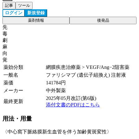
記事
ツール
ログイン
新規登録
薬剤情報
後発品
先
毒
劇
麻
向
覚
薬効分類
網膜疾患治療薬 > VEGF/Ang−2阻害薬
一般名
ファリシマブ (遺伝子組換え) 注射液
薬価
141784
円
メーカー
中外製薬
2025年05月改訂(第6版)
最終更新
添付文書のPDFはこちら
用法・用量
〈中心窩下脈絡膜新生血管を伴う加齢黄斑変性〉