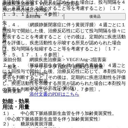
患活動性を示唆する所見が認められた場合は、投与間隔を４
網膜疾患治療薬 > VEGF/Ang−2阻害薬
週、８週又は１２週とすること等を考慮すること）〔１７．
2025年05月改訂(第6版)
１．３、１７．１．４参照〕。
薬剤情報
後発品
先
７．４． 〈網膜静脈閉塞症に伴う黄斑浮腫〉４週ごとに１
毒
回投与で開始した後、治療反応性に応じて投与間隔を徐々に
劇
延長することを考慮すること（その後は、定期的に疾患活動
麻
性を評価し、疾患活動性を示唆する所見が認められた場合
向
は、投与間隔を短縮すること等を考慮すること）〔１７．
覚
１．５、１７．１．６参照〕。
薬効分類
網膜疾患治療薬 > VEGF/Ang−2阻害薬
７．５． 〈脈絡膜新生血管を伴う網膜色素線条〉４週ごと
一般名
ファリシマブ (遺伝子組換え) 注射液
に１回投与で開始した後、治療反応性に応じて、本剤投与の
薬価
141784
円
要否を判断すること（その後は、定期的に疾患活動性を評価
メーカー
中外製薬
し、疾患活動性を示唆する所見が認められた場合に本剤投与
2025年05月改訂(第6版)
の要否を判断すること）〔１７．１．７参照〕。
最終更新
添付文書のPDFはこちら
効能・効果
用法・用量
１）． 中心窩下脈絡膜新生血管を伴う加齢黄斑変性。
〈中心窩下脈絡膜新生血管を伴う加齢黄斑変性〉
２）． 糖尿病黄斑浮腫。