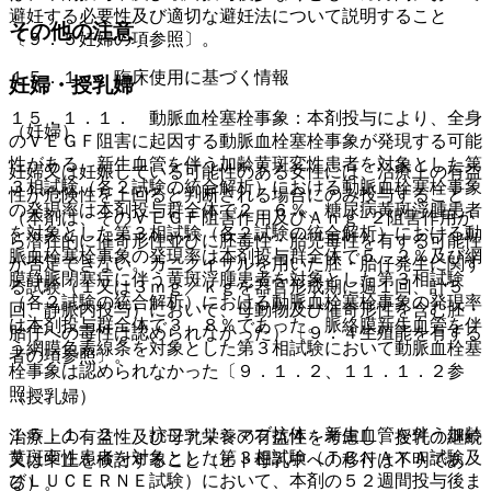
避妊する必要性及び適切な避妊法について説明すること
その他の注意
〔９．５妊婦の項参照〕。
１５．１． 臨床使用に基づく情報
妊婦・授乳婦
１５．１．１． 動脈血栓塞栓事象：本剤投与により、全身
（妊婦）
のＶＥＧＦ阻害に起因する動脈血栓塞栓事象が発現する可能
性がある。新生血管を伴う加齢黄斑変性患者を対象とした第
妊婦又は妊娠している可能性のある女性には、治療上の有益
３相試験（各２試験の統合解析）における動脈血栓塞栓事象
性が危険性を上回ると判断される場合にのみ投与すること
の発現率は本剤投与群全体で２．６％、糖尿病黄斑浮腫患者
（本剤は、そのＶＥＧＦ阻害作用及びＡｎｇ−２阻害作用か
を対象とした第３相試験（各２試験の統合解析）における動
ら潜在的に催奇形性並びに胚毒性・胎児毒性を有する可能性
脈血栓塞栓事象の発現率は本剤投与群全体で５．２％及び網
が否定できない。カニクイザルを用いた胚・胎仔発生に関す
膜静脈閉塞症に伴う黄斑浮腫患者を対象とした第３相試験
る試験（１又は３ｍｇ／ｋｇを器官形成期に週１回、計５
（各２試験の統合解析）における動脈血栓塞栓事象の発現率
回、静脈内投与）において、母動物及び催奇形性を含む胚・
は本剤投与群全体で３．８％であった。脈絡膜新生血管を伴
胎仔への毒性は認められなかった）〔９．４生殖能を有する
う網膜色素線条を対象とした第３相試験において動脈血栓塞
者の項参照〕。
栓事象は認められなかった〔９．１．２、１１．１．２参
照〕。
（授乳婦）
１５．１．２． 抗ファリシマブ抗体：新生血管を伴う加齢
治療上の有益性及び母乳栄養の有益性を考慮し、授乳の継続
黄斑変性患者を対象とした第３相試験（ＴＥＮＡＹＡ試験及
又は中止を検討すること（ヒト母乳中への移行は不明であ
びＬＵＣＥＲＮＥ試験）において、本剤の５２週間投与後ま
る）。