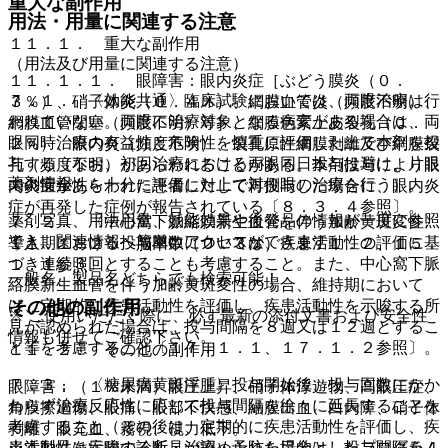
重大な副作用
用法・用量に関連する注意
１１．１． 重大な副作用
（用法及び用量に関連する注意）
１１．１．１． 眼障害：眼内炎症［ぶどう膜炎（０．
７．１． 〈効能共通〉臨床試験においては、両眼治療は行
３％）、硝子体炎（０．４％）、網膜血管炎（頻度不明）、
われていない。両眼に治療対象となる病変がある場合は、両
網膜血管閉塞（頻度不明）等］、網膜色素上皮裂孔（０．
眼同時治療の有益性と危険性を慎重に評価した上で本剤を投
２％）、眼内炎（頻度不明）、裂孔原性網膜剥離及び網膜裂
与する（なお、初回治療における両眼同日投与は避け、片眼
孔（頻度不明）があらわれることがある。本剤投与により眼
薬剤情報
での安全性を十分に評価した上で対側眼の治療を行う）。
内炎症があらわれた患者に対して再投与した場合に、眼内炎
症が再発した症例が報告されている〔８．３．４参照〕。
薬剤写真、用法用量、効能効果や後発品の情報が一度に参照
７．２． 〈中心窩下脈絡膜新生血管を伴う加齢黄斑変性〉
でき、関連情報へ簡単にアクセスができます。
導入期における投与回数については、疾患活動性の評価に基
１１．１．２． 脳卒中（０．３％）〔９．１．２、１５．
づき連続３回とすることも考慮すること。また、中心窩下脈
１．１参照〕。
一般名、製品名どちらでも検索可能！
絡膜新生血管を伴う加齢黄斑変性の場合、維持期において
は、定期的に疾患活動性を評価し、疾患活動性を示唆する所
その他の副作用
※ ご使用いただく際に、必ず最新の添付文書および安全性
見が認められた場合は、投与間隔を８週又は１２週とするこ
情報も併せてご確認下さい。
と等を考慮すること〔１７．１．１、１７．１．２参照〕。
１１．２． その他の副作用
７．３． 〈糖尿病黄斑浮腫〉投与開始後、投与回数にかか
眼障害：（１％未満）眼圧上昇、硝子体浮遊物、高眼圧症、
わらず治療反応性に応じて投与間隔を徐々に延長することを
角膜擦過傷、眼痛、眼部不快感、結膜出血、白内障、硝子体
考慮すること（その後は、定期的に疾患活動性を評価し、疾
剥離、眼充血、霧視、視力低下。
患活動性を示唆する所見が認められた場合は、投与間隔を４
※本製品は疾病の診断・治療・予防を目的としたプログラム