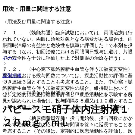
用法・用量に関連する注意
（用法及び用量に関連する注意）
７．１． 〈効能共通〉臨床試験においては、両眼治療は行
われていない。両眼に治療対象となる病変がある場合は、両
眼同時治療の有益性と危険性を慎重に評価した上で本剤を投
与する（なお、初回治療における両眼同日投与は避け、片眼
ホーム
での安全性を十分に評価した上で対側眼の治療を行う）。
７．２． 〈中心窩下脈絡膜新生血管を伴う加齢黄斑変性〉
導入期における投与回数については、疾患活動性の評価に基
薬剤情報
づき連続３回とすることも考慮すること。また、中心窩下脈
絡膜新生血管を伴う加齢黄斑変性の場合、維持期において
バビースモ硝子体内注射液１２０ｍｇ／ｍＬ
は、定期的に疾患活動性を評価し、疾患活動性を示唆する所
見が認められた場合は、投与間隔を８週又は１２週とするこ
バビースモ硝子体内注射液１
と等を考慮すること〔１７．１．１、１７．１．２参照〕。
７．３． 〈糖尿病黄斑浮腫〉投与開始後、投与回数にかか
２０ｍｇ／ｍＬ
わらず治療反応性に応じて投与間隔を徐々に延長することを
考慮すること（その後は、定期的に疾患活動性を評価し、疾