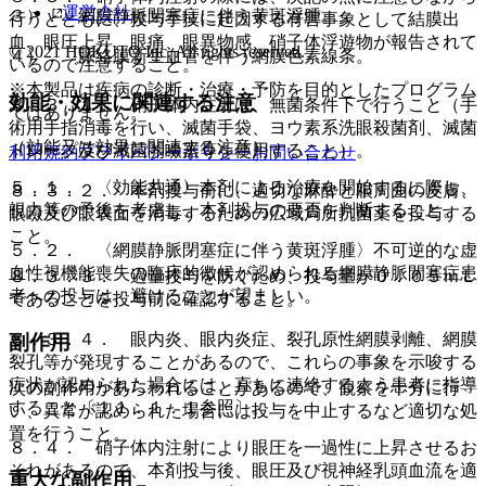
運営会社
３）． 網膜静脈閉塞症に伴う黄斑浮腫。
行うとともに、投与手技に起因する有害事象として結膜出
血、眼圧上昇、眼痛、眼異物感、硝子体浮遊物が報告されて
© 2021 HOKUTO Inc. All rights reserved.
４）． 脈絡膜新生血管を伴う網膜色素線条。
いるので注意すること。
※本製品は疾病の診断・治療・予防を目的としたプログラム
効能・効果に関連する注意
８．３．１． 硝子体内注射は、無菌条件下で行うこと（手
ではありません。
術用手指消毒を行い、滅菌手袋、ヨウ素系洗眼殺菌剤、滅菌
（効能又は効果に関連する注意）
ドレープ及び滅菌開瞼器等を使用すること）。
利用規約
プライバシーポリシー
お問い合わせ
５．１． 〈効能共通〉本剤による治療を開始するに際し、
８．３．２． 本剤投与前に、適切な麻酔と眼周囲の皮膚、
視力等の予後を考慮し、本剤投与の要否を判断すること。
眼瞼及び眼表面を消毒するための広域局所抗菌薬を投与する
こと。
５．２． 〈網膜静脈閉塞症に伴う黄斑浮腫〉不可逆的な虚
血性視機能喪失の臨床的徴候が認められる網膜静脈閉塞症患
８．３．３． 過量投与を防ぐため、投与量が０．０５ｍＬ
者への投与は、避けることが望ましい。
であることを投与前に確認すること。
８．３．４． 眼内炎、眼内炎症、裂孔原性網膜剥離、網膜
副作用
裂孔等が発現することがあるので、これらの事象を示唆する
症状が認められた場合には、直ちに連絡するよう患者に指導
次の副作用があらわれることがあるので、観察を十分に行
すること〔１１．１．１参照〕。
い、異常が認められた場合には投与を中止するなど適切な処
置を行うこと。
８．４． 硝子体内注射により眼圧を一過性に上昇させるお
それがあるので、本剤投与後、眼圧及び視神経乳頭血流を適
重大な副作用