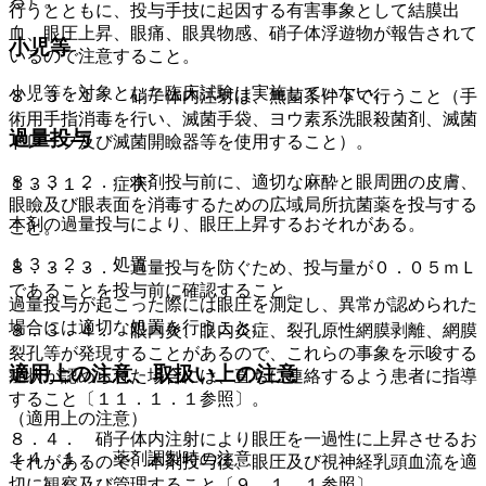
る）。
行うとともに、投与手技に起因する有害事象として結膜出
血、眼圧上昇、眼痛、眼異物感、硝子体浮遊物が報告されて
小児等
いるので注意すること。
小児等を対象とした臨床試験は実施していない。
８．３．１． 硝子体内注射は、無菌条件下で行うこと（手
術用手指消毒を行い、滅菌手袋、ヨウ素系洗眼殺菌剤、滅菌
過量投与
ドレープ及び滅菌開瞼器等を使用すること）。
８．３．２． 本剤投与前に、適切な麻酔と眼周囲の皮膚、
１３．１． 症状
眼瞼及び眼表面を消毒するための広域局所抗菌薬を投与する
本剤の過量投与により、眼圧上昇するおそれがある。
こと。
１３．２． 処置
８．３．３． 過量投与を防ぐため、投与量が０．０５ｍＬ
であることを投与前に確認すること。
過量投与が起こった際には眼圧を測定し、異常が認められた
場合には適切な処置を行うこと。
８．３．４． 眼内炎、眼内炎症、裂孔原性網膜剥離、網膜
裂孔等が発現することがあるので、これらの事象を示唆する
適用上の注意、取扱い上の注意
症状が認められた場合には、直ちに連絡するよう患者に指導
すること〔１１．１．１参照〕。
（適用上の注意）
８．４． 硝子体内注射により眼圧を一過性に上昇させるお
１４．１． 薬剤調製時の注意
それがあるので、本剤投与後、眼圧及び視神経乳頭血流を適
切に観察及び管理すること〔９．１．１参照〕。