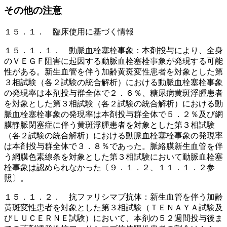
その他の注意
１５．１． 臨床使用に基づく情報
１５．１．１． 動脈血栓塞栓事象：本剤投与により、全身
のＶＥＧＦ阻害に起因する動脈血栓塞栓事象が発現する可能
性がある。新生血管を伴う加齢黄斑変性患者を対象とした第
３相試験（各２試験の統合解析）における動脈血栓塞栓事象
の発現率は本剤投与群全体で２．６％、糖尿病黄斑浮腫患者
を対象とした第３相試験（各２試験の統合解析）における動
脈血栓塞栓事象の発現率は本剤投与群全体で５．２％及び網
膜静脈閉塞症に伴う黄斑浮腫患者を対象とした第３相試験
（各２試験の統合解析）における動脈血栓塞栓事象の発現率
は本剤投与群全体で３．８％であった。脈絡膜新生血管を伴
う網膜色素線条を対象とした第３相試験において動脈血栓塞
栓事象は認められなかった〔９．１．２、１１．１．２参
照〕。
１５．１．２． 抗ファリシマブ抗体：新生血管を伴う加齢
黄斑変性患者を対象とした第３相試験（ＴＥＮＡＹＡ試験及
びＬＵＣＥＲＮＥ試験）において、本剤の５２週間投与後ま