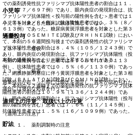
での薬剤誘発性抗ファリシマブ抗体陽性患者の割合は１１．
０％（７７／６９７例）であり、眼内炎症の発現割合は、抗
小児等
ファリシマブ抗体陽性＜投与前の陽性例を含む＞患者では１
０．７％（９／８４例）、抗体陰性患者では１．３％（８／
小児等を対象とした臨床試験は実施していない。
６１３例）であった。糖尿病黄斑浮腫患者を対象とした第３
相試験（ＹＯＳＥＭＩＴＥ試験及びＲＨＩＮＥ試験）におい
過量投与
て、本剤の５６週間投与後までの薬剤誘発性の抗ファリシマ
ブ抗体陽性患者の割合は８．４％（１０５／１２４３例）で
１３．１． 症状
あり、眼内炎症の発現割合は、抗ファリシマブ抗体陽性（投
本剤の過量投与により、眼圧上昇するおそれがある。
与前の陽性例を含む）患者では１０．６％（１２／１１３
例）、抗体陰性患者では０．５％（６／１１３０例）であっ
１３．２． 処置
た。網膜静脈閉塞症に伴う黄斑浮腫患者を対象とした第３相
試験（ＢＡＬＡＴＯＮ試験及びＣＯＭＩＮＯ試験）におい
過量投与が起こった際には眼圧を測定し、異常が認められた
て、本剤の７２週時までの薬剤誘発性の抗ファリシマブ抗体
場合には適切な処置を行うこと。
陽性患者の割合は１０．９％（１３６／１２４４例）であ
り、眼内炎症の発現割合は、抗ファリシマブ抗体陽性（投与
適用上の注意、取扱い上の注意
前の陽性例を含む）患者では７．６％（１１／１４５例）、
抗体陰性患者では１．５％（１６／１０９９例）であった。
（適用上の注意）
貯法
１４．１． 薬剤調製時の注意