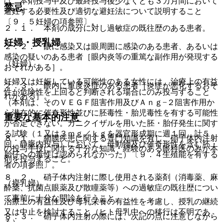
は、本剤投与中及び最終投与後少なくとも３カ月間において
禁忌
避妊する必要性及び適切な避妊法について説明すること
〔９．５妊婦の項参照〕。
２．１． 本剤の成分に対し過敏症の既往歴のある患者。
妊婦・授乳婦
２．２． 眼に感染又は眼周囲に感染のある患者、あるいは
感染の疑いのある患者［眼内炎等の重篤な副作用が発現する
（妊婦）
おそれがある］。
妊婦又は妊娠している可能性のある女性には、治療上の有益
２．３． 眼内に重度炎症のある患者［炎症が悪化するおそ
性が危険性を上回ると判断される場合にのみ投与すること
れがある］。
（本剤は、そのＶＥＧＦ阻害作用及びＡｎｇ−２阻害作用か
ら潜在的に催奇形性並びに胚毒性・胎児毒性を有する可能性
重要な基本的注意
が否定できない。カニクイザルを用いた胚・胎仔発生に関す
る試験（１又は３ｍｇ／ｋｇを器官形成期に週１回、計５
８．１． 網膜疾患に関する専門知識を有し、硝子体内注射
回、静脈内投与）において、母動物及び催奇形性を含む胚・
の投与手技に関する十分な知識・経験のある眼科医のみが本
胎仔への毒性は認められなかった）〔９．４生殖能を有する
剤を投与すること。
者の項参照〕。
８．２． 硝子体内注射に際し使用される薬剤（消毒薬、麻
（授乳婦）
酔薬、抗菌点眼薬及び散瞳薬等）への過敏症の既往歴につい
て事前に十分な問診を行うこと。
治療上の有益性及び母乳栄養の有益性を考慮し、授乳の継続
又は中止を検討すること（ヒト母乳中への移行は不明であ
８．３． 硝子体内注射の際には、次記の点に注意しながら