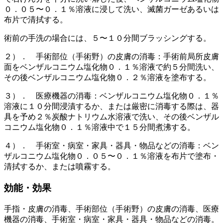
０．０５〜０．１％溶液に浸して洗い、滅菌ガーゼあるいは
布片で清拭する。
術前の手洗の場合には、５〜１０分間ブラッシングする。
２）． 手術部位（手術野）の皮膚の消毒：手術前局所皮膚
面をベンザルコニウム塩化物０．１％溶液で約５分間洗い、
その後ベンザルコニウム塩化物０．２％溶液を塗布する。
３）． 医療機器の消毒：ベンザルコニウム塩化物０．１％
溶液に１０分間浸漬するか、または厳密に消毒する際は、器
具を予め２％炭酸ナトリウム水溶液で洗い、その後ベンザル
コニウム塩化物０．１％溶液中で１５分間煮沸する。
４）． 手術室・病室・家具・器具・物品などの消毒：ベン
ザルコニウム塩化物０．０５〜０．１％溶液を布片で塗布・
清拭するか、または噴霧する。
効能・効果
手指・皮膚の消毒、手術部位（手術野）の皮膚の消毒、医療
機器の消毒、手術室・病室・家具・器具・物品などの消毒。