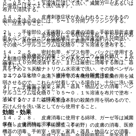
０．０５〜０．１％溶液に浸して洗い、滅菌ガーゼあるいは
た場合には水でよく洗い流す）。
布片で清拭する。
１４．２．３． 皮膚刺激症状があらわれることがあるの
術前の手洗の場合には、５〜１０分間ブラッシングする。
で、注意すること。
２）． 手術部位（手術野）の皮膚の消毒：手術前局所皮膚
１４．２．４． 全身吸収による筋脱力を起こすおそれがあ
面をベンザルコニウム塩化物０．１％溶液で約５分間洗い、
るので、炎症部位に長期間又は広範囲に使用しないこと。
その後ベンザルコニウム塩化物０．２％溶液を塗布する。
１４．２．５． 密封包帯、ギプス包帯、パックに使用する
３）． 医療機器の消毒：ベンザルコニウム塩化物０．１％
と刺激症状があらわれることがあるので、使用しないことが
溶液に１０分間浸漬するか、または厳密に消毒する際は、器
望ましい。
具を予め２％炭酸ナトリウム水溶液で洗い、その後ベンザル
コニウム塩化物０．１％溶液中で１５分間煮沸する。
１４．２．６． 血清、膿汁等の有機性物質は殺菌作用を減
弱させるので、これらが付着している場合は、十分に洗い落
４）． 手術室・病室・家具・器具・物品などの消毒：ベン
としてから使用すること。
ザルコニウム塩化物０．０５〜０．１％溶液を布片で塗布・
清拭するか、または噴霧する。
１４．２．７． 石けん類は本剤の殺菌作用を弱めるので、
石けん分を洗い落としてから使用すること。
効能・効果
１４．２．８． 皮膚消毒に使用する綿球、ガーゼ等は滅菌
保存し、使用時に溶液に浸すこと。
手指・皮膚の消毒、手術部位（手術野）の皮膚の消毒、医療
機器の消毒、手術室・病室・家具・器具・物品などの消毒。
１４．２．９． 合成ゴム製品、合成樹脂製品、光学器具、