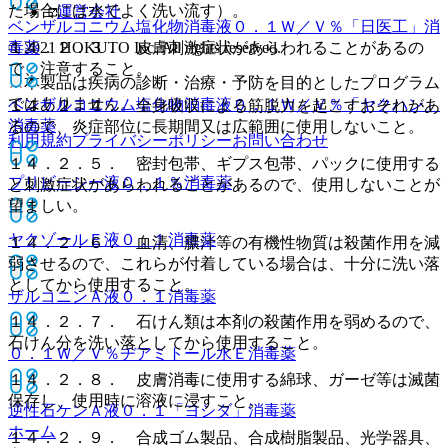
た場合には水でよく洗い流す）。
運営会社
ベンザルコニウム塩化物消毒液０．１Ｗ／Ｖ％「日医工」
消
© 2021 HOKUTO Inc. All rights reserved.
毒薬
１４．２．３． 皮膚刺激症状があらわれることがあるの
で、注意すること。
※本製品は疾病の診断・治療・予防を目的としたプログラム
ではありません。
ベンザルコニウム塩化物消毒液０．１Ｗ／Ｖ％「ヤクハン」
１４．２．４． 全身吸収による筋脱力を起こすおそれがあ
消毒薬
るので、炎症部位に長期間又は広範囲に使用しないこと。
利用規約
プライバシーポリシー
お問い合わせ
１４．２．５． 密封包帯、ギプス包帯、パックに使用する
プリビーシー液０．１％
消毒薬
と刺激症状があらわれることがあるので、使用しないことが
望ましい。
ヤクゾールＥ液０．１
消毒薬
１４．２．６． 血清、膿汁等の有機性物質は殺菌作用を減
弱させるので、これらが付着している場合は、十分に洗い落
としてから使用すること。
ザルコニンＡ液０．１
消毒薬
１４．２．７． 石けん類は本剤の殺菌作用を弱めるので、
石けん分を洗い落としてから使用すること。
０．１Ｗ／Ｖ％ヂアミトール水Ｅ
消毒薬
１４．２．８． 皮膚消毒に使用する綿球、ガーゼ等は滅菌
保存し、使用時に溶液に浸すこと。
逆性石ケンＡ液０．１「ヨシダ」
消毒薬
ホーム
１４．２．９． 合成ゴム製品、合成樹脂製品、光学器具、