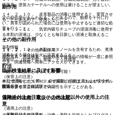
鏡器具、塗装カテーテルへの使用は避けることが望ましい。
副作用
１４．２．１０． 皮革製品の消毒に使用すると、変質させ
次の副作用があらわれることがあるので、観察を十分に行
ることがあるので、使用しないこと。
い、異常が認められた場合には使用を中止するなど適切な処
置を行うこと。
１４．２．１１． 気管内吸引チューブの浸漬消毒に使用す
る本剤の溶液は、少なくとも毎日新しい溶液と取換えるこ
その他の副作用
と。
薬剤情報
１４．２．１２． 本剤はエタノールを含有するため、煮沸
１１．２． その他の副作用
消毒をする場合は引火に注意すること。
薬剤写真、用法用量、効能効果や後発品の情報が一度に参照
過敏症：（頻度不明）発疹、そう痒感等。
でき、関連情報へ簡単にアクセスができます。
貯法
臨床検査結果に及ぼす影響
一般名、製品名どちらでも検索可能！
（保管上の注意）
※ ご使用いただく際に、必ず最新の添付文書および安全性
本剤で消毒したカテーテルで採取した尿は、スルホサリチル
室温保存。
情報も併せてご確認下さい。
酸法による尿蛋白試験で偽陽性を示すことがある。
保険給付上の注意、その他上記以外の使用上の注
適用上の注意、取扱い上の注意
意
（適用上の注意）
（保険給付上の注意）
※本製品は疾病の診断・治療・予防を目的としたプログラム