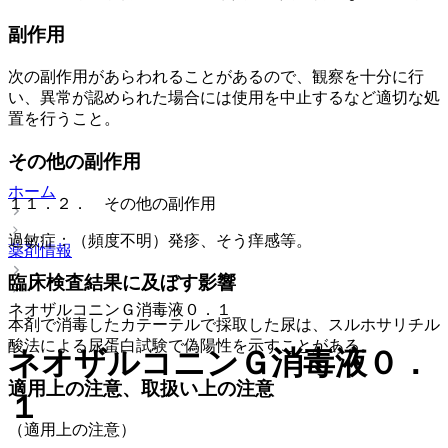
副作用
次の副作用があらわれることがあるので、観察を十分に行
い、異常が認められた場合には使用を中止するなど適切な処
置を行うこと。
その他の副作用
ホーム
１１．２． その他の副作用
過敏症：（頻度不明）発疹、そう痒感等。
薬剤情報
臨床検査結果に及ぼす影響
ネオザルコニンＧ消毒液０．１
本剤で消毒したカテーテルで採取した尿は、スルホサリチル
酸法による尿蛋白試験で偽陽性を示すことがある。
ネオザルコニンＧ消毒液０．
適用上の注意、取扱い上の注意
１
（適用上の注意）