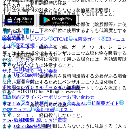
１４．１． 薬剤調製時の注意
ではありません。
本剤は保険給付の対象とならない（薬価基準未収載）。
１４．１．１． 本剤は濃度に注意して使用すること。
ホーム
１４．１．２． 炎症又は易刺激性の部位（陰股部等）に使
用する場合には、正常の部位に使用するよりも低濃度とする
ホーム
ノート
ことが望ましい。
薬剤情報
表・計算
レジメン
CTCAE
抗菌薬ガイド
ERマニュ
アル
薬剤情報
ポスト
１４．１．３． 繊維、布（綿、ガーゼ、ウール、レーヨン
等）は本剤の成分であるベンザルコニウム塩化物を吸着する
ネオザルコニンＧ消毒液０．１
新規登録
ので、これらを溶液に浸漬して用いる場合には、有効濃度以
ログイン
下とならないように注意すること。
監修医師一覧
ザルコニン液０．１
消毒薬
UpToDate特別割引
１４．１．４． 金属器具を長時間浸漬する必要がある場合
運営会社
には、腐食を防止するためにベンザルコニウム塩化物０．
逆性石ケン液０．１「ヨシダ」
消毒薬
１％溶液に０．５〜１．０％の亜硝酸ナトリウムを添加する
© 2021 HOKUTO Inc. All rights reserved.
こと。
利用規約
プライバシーポリシー
お問い合わせ
ホーム
表・計算
レジメン
CTCAE
抗菌薬ガイド
０．１Ｗ／Ｖ％ヂアミトール水
消毒薬
１４．２． 薬剤使用時の注意
ERマニュアル
薬剤情報
ポスト
１４．２．１． 経口投与しないこと。
監修医師一覧
オスバン消毒液０．１％
消毒薬
１４．２．２． 原液が眼に入らないように注意する（入っ
UpToDate特別割引