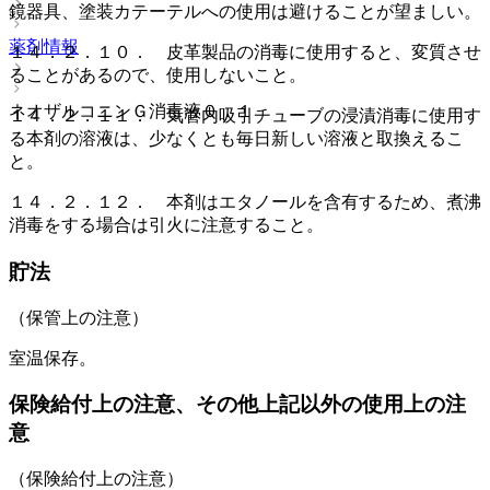
鏡器具、塗装カテーテルへの使用は避けることが望ましい。
薬剤情報
１４．２．１０． 皮革製品の消毒に使用すると、変質させ
ることがあるので、使用しないこと。
ネオザルコニンＧ消毒液０．１
１４．２．１１． 気管内吸引チューブの浸漬消毒に使用す
る本剤の溶液は、少なくとも毎日新しい溶液と取換えるこ
と。
１４．２．１２． 本剤はエタノールを含有するため、煮沸
消毒をする場合は引火に注意すること。
貯法
（保管上の注意）
室温保存。
保険給付上の注意、その他上記以外の使用上の注
意
（保険給付上の注意）