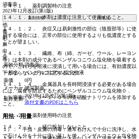
消毒薬
１４．１． 薬剤調製時の注意
2023年12月改訂(第1版)
１４．１．１． 本剤は濃度に注意して使用すること。
薬剤情報
後発品
他
１４．１．２． 炎症又は易刺激性の部位（陰股部等）に使
毒
用する場合には、正常の部位に使用するよりも低濃度とする
劇
ことが望ましい。
麻
向
１４．１．３． 繊維、布（綿、ガーゼ、ウール、レーヨン
覚
等）は本剤の成分であるベンザルコニウム塩化物を吸着する
薬効分類
消毒薬
ので、これらを溶液に浸漬して用いる場合には、有効濃度以
一般名
ベンザルコニウム塩化物液
下とならないように注意すること。
薬価
0
円
１４．１．４． 金属器具を長時間浸漬する必要がある場合
メーカー
健栄製薬
には、腐食を防止するためにベンザルコニウム塩化物０．
2023年12月改訂(第1版)
１％溶液に０．５〜１．０％の亜硝酸ナトリウムを添加する
最終更新
添付文書のPDFはこちら
こと。
１４．２． 薬剤使用時の注意
用法・用量
１４．２．１． 経口投与しないこと。
１）． 手指・皮膚の消毒：通常石けんで十分に洗浄し、水
で石けん分を十分に洗い落した後、ベンザルコニウム塩化物
１４．２．２． 原液が眼に入らないように注意する（入っ