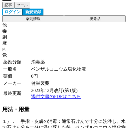
記事
ツール
ログイン
新規登録
薬剤情報
後発品
他
毒
劇
麻
向
覚
薬効分類
消毒薬
一般名
ベンザルコニウム塩化物液
薬価
0
円
メーカー
健栄製薬
2023年12月改訂(第1版)
最終更新
添付文書のPDFはこちら
用法・用量
１）． 手指・皮膚の消毒：通常石けんで十分に洗浄し、水
で石けん分を十分に洗い落した後、ベンザルコニウム塩化物