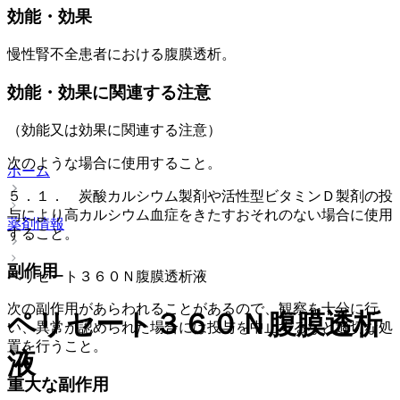
効能・効果
慢性腎不全患者における腹膜透析。
効能・効果に関連する注意
（効能又は効果に関連する注意）
次のような場合に使用すること。
ホーム
５．１． 炭酸カルシウム製剤や活性型ビタミンＤ製剤の投
与により高カルシウム血症をきたすおそれのない場合に使用
薬剤情報
すること。
副作用
ペリセート３６０Ｎ腹膜透析液
次の副作用があらわれることがあるので、観察を十分に行
ペリセート３６０Ｎ腹膜透析
い、異常が認められた場合には投与を中止するなど適切な処
置を行うこと。
液
重大な副作用