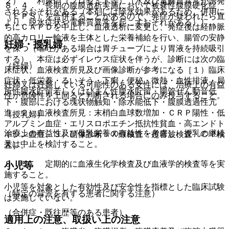
２）． 利尿剤（フロセミド等）［水及び電解質異常が誘発
８．４． 長期の腹膜透析実施において被嚢性腹膜硬化症
されるおそれがある（本剤には除水効果があるため、併用に
（ＥＰＳ）を合併することがあるので、発症が疑われたら直
より、脱水症状や電解質異常を起こすおそれがある）］。
ちにＣＡＰＤを中止し、血液透析に変更し、発症後は経静脈
的高カロリー輸液を主体とした栄養補給を行い、腸管の安静
妊婦・授乳婦
を保つ（嘔吐がある場合は胃チューブにより胃液を持続吸引
する）、本症は必ずイレウス症状を伴うが、診断には次の臨
（妊婦）
床症状、血液検査所見及び画像診断が参考になる［１）臨床
症状：低栄養・るいそう・下痢・便秘・微熱・血性排液・局
妊婦又は妊娠している可能性のある女性には、治療上の有益
所性腹水貯留若しくはびまん性腹水貯留・腸管ぜん動音低
性が危険性を上回ると判断される場合にのみ投与すること。
下・腹部における塊状物触知・除水能低下・腹膜透過性亢
進、２）血液検査所見：末梢白血球数増加・ＣＲＰ陽性・低
（授乳婦）
アルブミン血症・エリスロポエチン抵抗性貧血・高エンドト
治療上の有益性及び母乳栄養の有益性を考慮し、授乳の継続
キシン血症、３）画像診断：Ｘ線検査・超音波検査・ＣＴ検
又は中止を検討すること。
査］。
８．５． 定期的に血液生化学検査及び血液学的検査等を実
小児等
施すること。
小児等を対象とした有効性及び安全性を指標とした臨床試験
（特定の背景を有する患者に関する注意）
は実施していない。
（合併症・既往歴等のある患者）
適用上の注意、取扱い上の注意