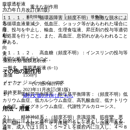
腹膜透析液
１１．１． 重大な副作用
2023年11月改訂(第1版)
薬剤情報
後発品
１１．１．１． 循環器障害（頻度不明）：急激な脱水によ
先
る循環血液量減少、低血圧、ショック等があらわれた場合に
毒
は、投与を中止し、輸血、生理食塩液、昇圧剤の投与等適切
劇
な処置を行うこと。また、高血圧、息切れがあらわれること
麻
がある。
向
１１．１．２． 高血糖（頻度不明）：インスリンの投与等
覚
適切な処置を行うこと。
薬効分類
腹膜透析液
一般名
腹膜透析液 (6−1)
その他の副作用
薬価
1550
円
メーカー
ジェイ・エム・エス
１１．２． その他の副作用
2023年11月改訂(第1版)
最終更新
１）． 電解質平衡障害・酸塩基平衡障害：（頻度不明）低
添付文書のPDFはこちら
カリウム血症、低カルシウム血症、高乳酸血症、低ナトリウ
ム血症、高マグネシウム血症、代謝性アルカローシス。
用法・用量
２）． 精神神経系：（頻度不明）意識混濁、筋痙攣、悪
腹腔内に注入し、透析治療を目的とした液として使用する。
心、嘔吐、食欲不振、そう痒感、立ちくらみ、頭痛、倦怠
通常、成人では１回１．５〜２Ｌを腹腔内に注入し、４〜８
感。