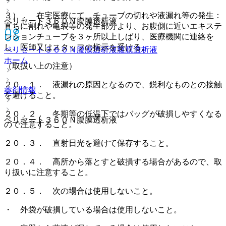
３）． 在宅医療にて、チューブの切れや液漏れ等の発生：
ペリセート３６０Ｎ腹膜透析液
直ちに割れや亀裂等の発生部分より、お腹側に近いエキステ
ンションチューブを３ヶ所以上しばり、医療機関に連絡を
し、医師又はスタッフの指示を受ける。
ペリセート３６０Ｎ腹膜透析液
腹膜透析液
ホーム
（取扱い上の注意）
２０．１． 液漏れの原因となるので、鋭利なものとの接触
薬剤情報
を避けること。
２０．２． 冬期等の低温下ではバッグが破損しやすくなる
ペリセート３６０Ｎ腹膜透析液
ので注意すること。
２０．３． 直射日光を避けて保存すること。
２０．４． 高所から落とすと破損する場合があるので、取
り扱いに注意すること。
２０．５． 次の場合は使用しないこと。
・ 外袋が破損している場合は使用しないこと。