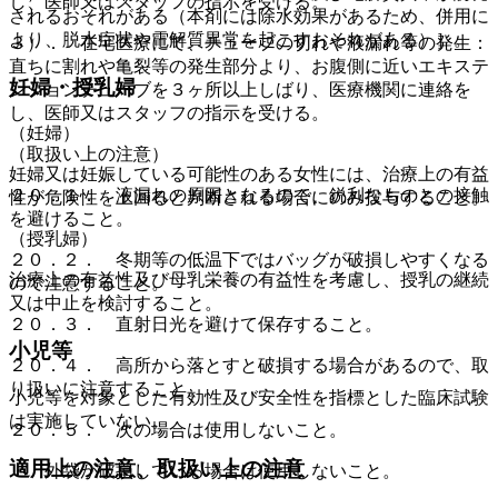
し、医師又はスタッフの指示を受ける。
されるおそれがある（本剤には除水効果があるため、併用に
より、脱水症状や電解質異常を起こすおそれがある）］。
３）． 在宅医療にて、チューブの切れや液漏れ等の発生：
直ちに割れや亀裂等の発生部分より、お腹側に近いエキステ
妊婦・授乳婦
ンションチューブを３ヶ所以上しばり、医療機関に連絡を
し、医師又はスタッフの指示を受ける。
（妊婦）
（取扱い上の注意）
妊婦又は妊娠している可能性のある女性には、治療上の有益
２０．１． 液漏れの原因となるので、鋭利なものとの接触
性が危険性を上回ると判断される場合にのみ投与すること。
を避けること。
（授乳婦）
２０．２． 冬期等の低温下ではバッグが破損しやすくなる
治療上の有益性及び母乳栄養の有益性を考慮し、授乳の継続
ので注意すること。
又は中止を検討すること。
２０．３． 直射日光を避けて保存すること。
小児等
２０．４． 高所から落とすと破損する場合があるので、取
り扱いに注意すること。
小児等を対象とした有効性及び安全性を指標とした臨床試験
は実施していない。
２０．５． 次の場合は使用しないこと。
適用上の注意、取扱い上の注意
・ 外袋が破損している場合は使用しないこと。