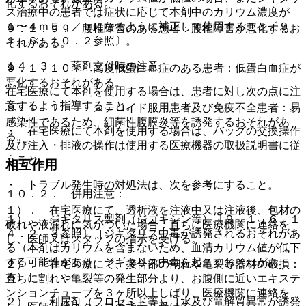
化するおそれがある。
ス治療中の患者では症状に応じて本剤中のカリウム濃度が
１〜４ｍＥｑ／Ｌになるように補正して使用すること〔９．
９．１．９． 腰椎障害のある患者：腰椎障害が悪化するお
１．６、１０．２参照〕。
それがある。
１４．３． 薬剤交付時の注意
９．１．１０． 高度低蛋白血症のある患者：低蛋白血症が
悪化するおそれがある。
在宅医療にて本剤を使用する場合は、患者に対し次の点に注
意するよう指導すること。
９．１．１１． ステロイド服用患者及び免疫不全患者：易
感染性であるため、細菌性腹膜炎等を誘発するおそれがあ
・ 在宅医療にて本剤を使用する場合は、バッグの交換操作
る。
及び注入・排液の操作は使用する医療機器の取扱説明書に従
うこと。
相互作用
・ トラブル発生時の対処法は、次を参考にすること。
１０．２． 併用注意：
１）． 在宅医療にて、透析液を注液中又は注液後、包材の
１）． ジギタリス製剤（ジゴキシン等）〔９．１．６、１
破れや液漏れに気がついた場合：直ちに医療機関に連絡を
４．２．３参照〕［ジギタリス中毒が誘発されるおそれがあ
し、医師又はスタッフの指示を受ける。
る（本剤はカリウムを含まないため、血清カリウム値が低下
する可能性があり、ジギタリス中毒を起こすおそれがあ
２）． 在宅医療にて、接合部の割れや亀裂等器材の破損：
る）］。
直ちに割れや亀裂等の発生部分より、お腹側に近いエキステ
ンションチューブを３ヶ所以上しばり、医療機関に連絡を
２）． 利尿剤（フロセミド等）［水及び電解質異常が誘発