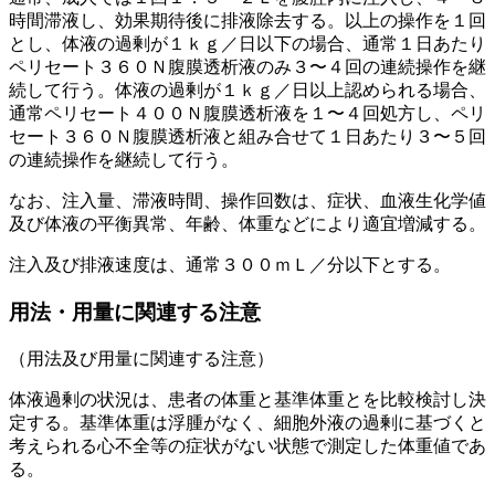
時間滞液し、効果期待後に排液除去する。以上の操作を１回
とし、体液の過剰が１ｋｇ／日以下の場合、通常１日あたり
ペリセート３６０Ｎ腹膜透析液のみ３〜４回の連続操作を継
続して行う。体液の過剰が１ｋｇ／日以上認められる場合、
通常ペリセート４００Ｎ腹膜透析液を１〜４回処方し、ペリ
セート３６０Ｎ腹膜透析液と組み合せて１日あたり３〜５回
の連続操作を継続して行う。
なお、注入量、滞液時間、操作回数は、症状、血液生化学値
及び体液の平衡異常、年齢、体重などにより適宜増減する。
注入及び排液速度は、通常３００ｍＬ／分以下とする。
用法・用量に関連する注意
（用法及び用量に関連する注意）
体液過剰の状況は、患者の体重と基準体重とを比較検討し決
定する。基準体重は浮腫がなく、細胞外液の過剰に基づくと
考えられる心不全等の症状がない状態で測定した体重値であ
る。