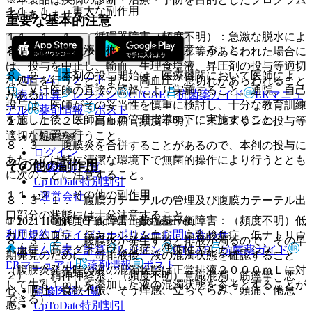
１１．１． 重大な副作用
ではありません。
重要な基本的注意
１１．１．１． 循環器障害（頻度不明）：急激な脱水によ
８．１． 注入液、排液の出納に注意すること。
る循環血液量減少、低血圧、ショック等があらわれた場合に
は、投与を中止し、輸血、生理食塩液、昇圧剤の投与等適切
８．２． 本剤の投与開始は、医療機関において医師によ
ホーム
ノート
な処置を行うこと。また、高血圧、息切れがあらわれること
り、又は医師の直接の監督により実施すること。通院、自己
表・計算
レジメン
CTCAE
抗菌薬ガイド
ERマニュ
がある。
投与は、医師がその妥当性を慎重に検討し、十分な教育訓練
アル
薬剤情報
ポスト
を施した後、医師自らの管理指導の下に実施すること。
１１．１．２． 高血糖（頻度不明）：インスリンの投与等
適切な処置を行うこと。
新規登録
８．３． 腹膜炎を合併することがあるので、本剤の投与に
ログイン
あたっては特に清潔な環境下で無菌的操作により行うととも
その他の副作用
監修医師一覧
に次のことに注意すること。
UpToDate特別割引
１１．２． その他の副作用
運営会社
８．３．１． 腹膜カテーテルの管理及び腹膜カテーテル出
口部分の状態には十分注意すること。
１）． 電解質平衡障害・酸塩基平衡障害：（頻度不明）低
© 2021 HOKUTO Inc. All rights reserved.
利用規約
プライバシーポリシー
お問い合わせ
カリウム血症、低カルシウム血症、高乳酸血症、低ナトリウ
８．３．２． 腹膜炎が発生すると排液が濁るので、その早
ホーム
表・計算
レジメン
CTCAE
抗菌薬ガイド
ム血症、高マグネシウム血症、代謝性アルカローシス。
期発見のために、毎排液後、液の混濁状態を確認すること
ERマニュアル
薬剤情報
ポスト
（腹膜炎発生時の液の混濁状態は正常排液２０００ｍＬに対
２）． 精神神経系：（頻度不明）意識混濁、筋痙攣、悪
して牛乳１ｍＬを添加した液の混濁状態を参考とすることが
心、嘔吐、食欲不振、そう痒感、立ちくらみ、頭痛、倦怠
監修医師一覧
できる）。
感。
UpToDate特別割引