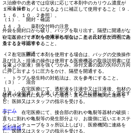
ス治療中の患者では症状に応じて本剤中のカリウム濃度が
（混合操作）
１〜４ｍＥｑ／Ｌになるように補正して使用すること〔９．
１．６、１０．２参照〕。
（１）． 開封・確認
１４．３． 薬剤交付時の注意
外袋を開封口から破り、バッグを取り出す。隔壁に開通がな
いこと、バッグからの液漏れがないこと、及び液が澄明であ
在宅医療にて本剤を使用する場合は、患者に対し次の点に注
ることを確認する。
意するよう指導すること。
（２）． 開通
・ 在宅医療にて本剤を使用する場合は、バッグの交換操作
及び注入・排液の操作は使用する医療機器の取扱説明書に従
Ｇ液（小室液）側を強くつかみ、添付文書の図の矢印の方向
うこと。
に押し出すように圧力をかけ、隔壁を開通する。
・ トラブル発生時の対処法は、次を参考にすること。
（３）． 混合
１）． 在宅医療にて、透析液を注液中又は注液後、包材の
Ｇ液（小室液）とＥ液（大室液）を交互に押してよく混合す
破れや液漏れに気がついた場合：直ちに医療機関に連絡を
る。
し、医師又はスタッフの指示を受ける。
ホーム
２）． 在宅医療にて、接合部の割れや亀裂等器材の破損：
直ちに割れや亀裂等の発生部分より、お腹側に近いエキステ
ンションチューブを３ヶ所以上しばり、医療機関に連絡を
薬剤情報
し、医師又はスタッフの指示を受ける。