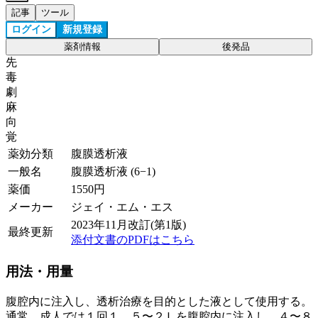
記事
ツール
ログイン
新規登録
薬剤情報
後発品
先
毒
劇
麻
向
覚
薬効分類
腹膜透析液
一般名
腹膜透析液 (6−1)
薬価
1550
円
メーカー
ジェイ・エム・エス
2023年11月改訂(第1版)
最終更新
添付文書のPDFはこちら
用法・用量
腹腔内に注入し、透析治療を目的とした液として使用する。
通常、成人では１回１．５〜２Ｌを腹腔内に注入し、４〜８