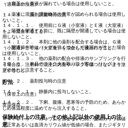
・ 容器から薬液が漏れている場合は使用しないこと。
（適用上の注意）
・ 薬液に混濁・浮遊物等の異常が認められる場合は使用し
１４．１． 薬剤調製時の注意
ないこと。
１４．１．１． 使用前にＧ液（小室液）とＥ液（大室液）
・ 隔壁を開通する前に、既に隔壁が開通している場合は使
をよく混合すること。
用しないこと。
１４．１．２． 本剤に他の薬剤を配合する場合は、Ｇ液
・ 開通操作時にバッグを強くつかんで液漏れが生じた場合
（小室液）とＥ液（大室液）を混合した後に行うこと。
は使用しないこと。
１４．１．３． 他の薬剤の配合や排液のサンプリングを行
２０．６． 本品のコネクタを取り扱う際は、リングキャッ
う場合は、注射針で混注口内面やバッグを傷つけないよう注
プの外れに注意すること。
意すること。
１４．２． 薬剤投与時の注意
貯法
１４．２．１． 静脈内に投与しないこと。
（保管上の注意）
１４．２．２． 下痢、腹痛、悪寒等の予防のため、あらか
室温保存。
じめ体温程度に温めてから注入すること。
保険給付上の注意、その他上記以外の使用上の注
１４．２．３． カリウムを含まないため、血清カリウム値
意
が正常あるいは血清カリウム値が低値の場合、またジギタリ