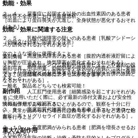
る］。
効能・効果
２．４． 尿毒症に起因する以外の出血性素因のある患者
慢性腎不全患者における腹膜透析。
［出血により蛋白喪失が亢進し、全身状態が悪化するおそれ
がある］。
効能・効果に関連する注意
２．５． 乳酸代謝障害の疑いのある患者［乳酸アシドーシ
（効能又は効果に関連する注意）
スが誘発されるおそれがある］。
次のような場合に使用すること。
２．６． 高度換気障害のある患者［腹腔内透析液貯留によ
薬剤情報
り胸腔が圧迫され、換気障害が悪化するおそれがある］。
５．１． 炭酸カルシウム製剤や活性型ビタミンＤ製剤の投
薬剤写真、用法用量、効能効果や後発品の情報が一度に参照
与により高カルシウム血症をきたすおそれのない場合に使用
２．７． 憩室炎のある患者［憩室炎が腹膜炎合併の原因と
でき、関連情報へ簡単にアクセスができます。
すること。
なるおそれがある］。
一般名、製品名どちらでも検索可能！
副作用
２．８． 人工肛門使用患者［細菌感染を起こすおそれがあ
※ ご使用いただく際に、必ず最新の添付文書および安全性
る］。
情報も併せてご確認下さい。
次の副作用があらわれることがあるので、観察を十分に行
２．９． 高度脂質代謝異常のある患者［高コレステロール
い、異常が認められた場合には投与を中止するなど適切な処
血症、高トリグリセライド血症が悪化するおそれがある］。
置を行うこと。
２．１０． 高度肥満がみられる患者［肥満を増長させるお
重大な副作用
それがある］。
※本製品は疾病の診断・治療・予防を目的としたプログラム