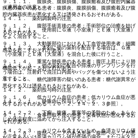
９．１．１． 腹膜炎、腹膜損傷、腹膜癒着及び腹腔内臓器
（適用上の注意）
疾患の疑いのある患者：腹膜炎、腹膜損傷、腹膜癒着及び腹
腔内臓器疾患が悪化する又は誘発されるおそれがある。
１４．１． 薬剤調製時の注意
９．１．２． 腹部手術直後の患者：手術部位の治癒を妨げ
１４．１．１． 使用前にＧ液（小室液）とＥ液（大室液）
るおそれがある。
をよく混合すること。
９．１．３． 大動脈部位における人工血管使用患者：細菌
１４．１．２． 本剤に他の薬剤を配合する場合は、Ｇ液
感染を起こすおそれがある。
（小室液）とＥ液（大室液）を混合した後に行うこと。
９．１．４． 重篤な肺疾患のある患者：腹圧上昇により肺
１４．１．３． 他の薬剤の配合や排液のサンプリングを行
機能低下が起こるおそれがある。
う場合は、注射針で混注口内面やバッグを傷つけないよう注
意すること。
９．１．５． 糖代謝障害の疑いのある患者：糖代謝異常が
悪化する又は誘発されるおそれがある。
１４．２． 薬剤投与時の注意
９．１．６． 低カリウム血症の患者：低カリウム血症が悪
１４．２．１． 静脈内に投与しないこと。
化するおそれがある〔１０．２、１４．２．３参照〕。
１４．２．２． 下痢、腹痛、悪寒等の予防のため、あらか
９．１．７． 食事摂取不良の患者：栄養状態が悪化するお
じめ体温程度に温めてから注入すること。
それがある。
１４．２．３． カリウムを含まないため、血清カリウム値
９．１．８． 腹部ヘルニアのある患者：腹部ヘルニアが悪
が正常あるいは血清カリウム値が低値の場合、またジギタリ