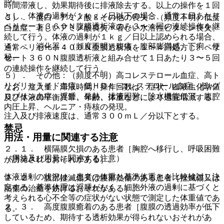
時間滞液し、効果期待後に排液除去する。以上の操作を１回
とし、体液の過剰が１ｋｇ／日以下の場合、通常１日あたり
３）． 蛋白・アミノ酸・その他の喪失：（頻度不明）低蛋
ペリセート３６０Ｎ腹膜透析液のみ３〜４回の連続操作を継
白血症、著しいアミノ酸喪失・著しい水溶性ビタミン喪失。
続して行う。体液の過剰が１ｋｇ／日以上認められる場合、
４）． 消化器：（頻度不明）腹痛、腹部膨満感、下痢、便
通常ペリセート４００Ｎ腹膜透析液を１〜４回処方し、ペリ
秘。
セート３６０Ｎ腹膜透析液と組み合せて１日あたり３〜５回
の連続操作を継続して行う。
５）． その他：（頻度不明）高コレステロール血症、高ト
リグリセライド血症、低ＨＤＬ−コレステロール血症、低γグ
なお、注入量、滞液時間、操作回数は、症状、血液生化学値
ロブリン血症、浮腫、発熱、排液困難、除水機能低下、腹腔
及び体液の平衡異常、年齢、体重などにより適宜増減する。
内圧上昇、ヘルニア・痔核の発現。
注入及び排液速度は、通常３００ｍＬ／分以下とする。
禁忌
用法・用量に関連する注意
２．１． 横隔膜欠損のある患者［胸腔へ移行し、呼吸困難
（用法及び用量に関連する注意）
が誘発されるおそれがある］。
体液過剰の状況は、患者の体重と基準体重とを比較検討し決
２．２． 腹部挫滅傷又は腹部熱傷のある患者［挫滅傷又は
定する。基準体重は浮腫がなく、細胞外液の過剰に基づくと
熱傷の治癒を妨げるおそれがある］。
考えられる心不全等の症状がない状態で測定した体重値であ
２．３． 高度腹膜癒着のある患者［腹膜の透過効率が低下
る。
しているため、期待する透析効果が得られないおそれがあ