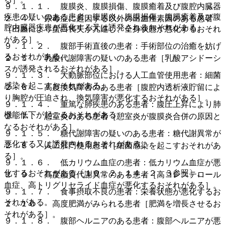
９．１．１． 腹膜炎、腹膜損傷、腹膜癒着及び腹腔内臓器
疾患の疑いのある患者：腹膜炎、腹膜損傷、腹膜癒着及び腹
２．４． 尿毒症に起因する以外の出血性素因のある患者
腔内臓器疾患が悪化する又は誘発されるおそれがある。
［出血により蛋白喪失が亢進し、全身状態が悪化するおそれ
がある］。
９．１．２． 腹部手術直後の患者：手術部位の治癒を妨げ
るおそれがある。
２．５． 乳酸代謝障害の疑いのある患者［乳酸アシドーシ
スが誘発されるおそれがある］。
９．１．３． 大動脈部位における人工血管使用患者：細菌
感染を起こすおそれがある。
２．６． 高度換気障害のある患者［腹腔内透析液貯留によ
り胸腔が圧迫され、換気障害が悪化するおそれがある］。
９．１．４． 重篤な肺疾患のある患者：腹圧上昇により肺
機能低下が起こるおそれがある。
２．７． 憩室炎のある患者［憩室炎が腹膜炎合併の原因と
なるおそれがある］。
９．１．５． 糖代謝障害の疑いのある患者：糖代謝異常が
悪化する又は誘発されるおそれがある。
２．８． 人工肛門使用患者［細菌感染を起こすおそれがあ
る］。
９．１．６． 低カリウム血症の患者：低カリウム血症が悪
化するおそれがある〔１０．２、１４．２．３参照〕。
２．９． 高度脂質代謝異常のある患者［高コレステロール
血症、高トリグリセライド血症が悪化するおそれがある］。
９．１．７． 食事摂取不良の患者：栄養状態が悪化するお
それがある。
２．１０． 高度肥満がみられる患者［肥満を増長させるお
それがある］。
９．１．８． 腹部ヘルニアのある患者：腹部ヘルニアが悪