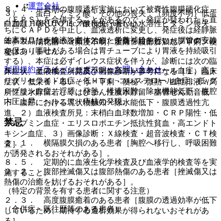
運営会社
８．４． 長期の腹膜透析実施において被嚢性腹膜硬化症
３）． 蛋白・アミノ酸・その他の喪失：（頻度不明）低蛋
（ＥＰＳ）を合併することがあるので、発症が疑われたら直
© 2021 HOKUTO Inc. All rights reserved.
白血症、著しいアミノ酸喪失・著しい水溶性ビタミン喪失。
ちにＣＡＰＤを中止し、血液透析に変更し、発症後は経静脈
的高カロリー輸液を主体とした栄養補給を行い、腸管の安静
※本製品は疾病の診断・治療・予防を目的としたプログラム
４）． 消化器：（頻度不明）腹痛、腹部膨満感、下痢、便
を保つ（嘔吐がある場合は胃チューブにより胃液を持続吸引
ではありません。
秘。
する）、本症は必ずイレウス症状を伴うが、診断には次の臨
利用規約
プライバシーポリシー
お問い合わせ
５）． その他：（頻度不明）高コレステロール血症、高ト
床症状、血液検査所見及び画像診断が参考になる［１）臨床
リグリセライド血症、低ＨＤＬ−コレステロール血症、低γグ
症状：低栄養・るいそう・下痢・便秘・微熱・血性排液・局
ロブリン血症、浮腫、発熱、排液困難、除水機能低下、腹腔
所性腹水貯留若しくはびまん性腹水貯留・腸管ぜん動音低
内圧上昇、ヘルニア・痔核の発現。
下・腹部における塊状物触知・除水能低下・腹膜透過性亢
進、２）血液検査所見：末梢白血球数増加・ＣＲＰ陽性・低
禁忌
アルブミン血症・エリスロポエチン抵抗性貧血・高エンドト
キシン血症、３）画像診断：Ｘ線検査・超音波検査・ＣＴ検
２．１． 横隔膜欠損のある患者［胸腔へ移行し、呼吸困難
査］。
が誘発されるおそれがある］。
８．５． 定期的に血液生化学検査及び血液学的検査等を実
２．２． 腹部挫滅傷又は腹部熱傷のある患者［挫滅傷又は
施すること。
熱傷の治癒を妨げるおそれがある］。
（特定の背景を有する患者に関する注意）
２．３． 高度腹膜癒着のある患者［腹膜の透過効率が低下
（合併症・既往歴等のある患者）
しているため、期待する透析効果が得られないおそれがあ
る］。