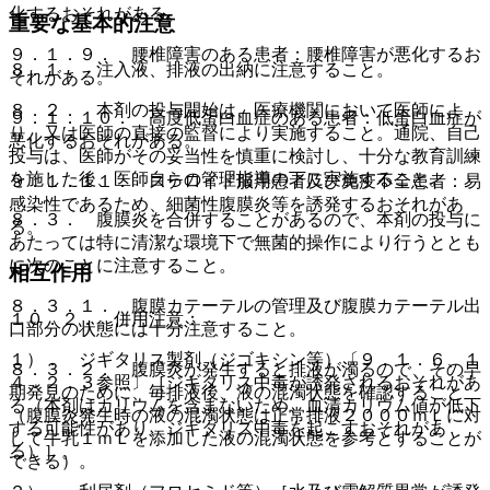
化するおそれがある。
重要な基本的注意
９．１．９． 腰椎障害のある患者：腰椎障害が悪化するお
８．１． 注入液、排液の出納に注意すること。
それがある。
８．２． 本剤の投与開始は、医療機関において医師によ
９．１．１０． 高度低蛋白血症のある患者：低蛋白血症が
り、又は医師の直接の監督により実施すること。通院、自己
悪化するおそれがある。
投与は、医師がその妥当性を慎重に検討し、十分な教育訓練
を施した後、医師自らの管理指導の下に実施すること。
９．１．１１． ステロイド服用患者及び免疫不全患者：易
感染性であるため、細菌性腹膜炎等を誘発するおそれがあ
８．３． 腹膜炎を合併することがあるので、本剤の投与に
る。
あたっては特に清潔な環境下で無菌的操作により行うととも
に次のことに注意すること。
相互作用
８．３．１． 腹膜カテーテルの管理及び腹膜カテーテル出
１０．２． 併用注意：
口部分の状態には十分注意すること。
１）． ジギタリス製剤（ジゴキシン等）〔９．１．６、１
８．３．２． 腹膜炎が発生すると排液が濁るので、その早
４．２．３参照〕［ジギタリス中毒が誘発されるおそれがあ
期発見のために、毎排液後、液の混濁状態を確認すること
る（本剤はカリウムを含まないため、血清カリウム値が低下
（腹膜炎発生時の液の混濁状態は正常排液２０００ｍＬに対
する可能性があり、ジギタリス中毒を起こすおそれがあ
して牛乳１ｍＬを添加した液の混濁状態を参考とすることが
る）］。
できる）。