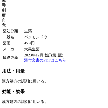
毒
劇
麻
向
覚
薬効分類
生薬
一般名
バクモンドウ
薬価
45.4
円
メーカー
大晃生薬
2023年12月改訂(第1版)
最終更新
添付文書のPDFはこちら
用法・用量
漢方処方の調剤に用いる。
効能・効果
漢方処方の調剤に用いる。