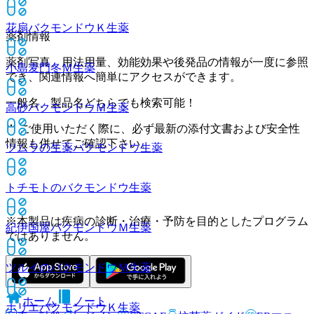
花扇バクモンドウＫ
生薬
薬剤情報
薬剤写真、用法用量、効能効果や後発品の情報が一度に参照
小島麦門冬Ｍ
生薬
でき、関連情報へ簡単にアクセスができます。
一般名、製品名どちらでも検索可能！
高砂バクモンドウＭ
生薬
※ ご使用いただく際に、必ず最新の添付文書および安全性
情報も併せてご確認下さい。
ツムラの生薬バクモンドウ
生薬
トチモトのバクモンドウ
生薬
※本製品は疾病の診断・治療・予防を目的としたプログラム
紀伊国屋バクモンドウＭ
生薬
ではありません。
ツルイのバクモンドウＭ
生薬
ホーム
ノート
ホリエバクモンドウＫ
生薬