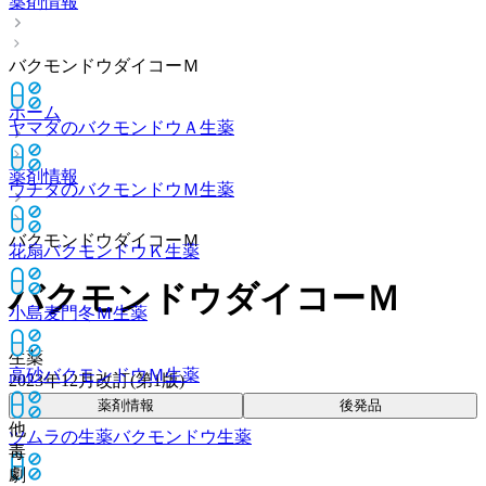
薬剤情報
バクモンドウダイコーＭ
ホーム
ヤマダのバクモンドウＡ
生薬
薬剤情報
ウチダのバクモンドウＭ
生薬
バクモンドウダイコーＭ
花扇バクモンドウＫ
生薬
バクモンドウダイコーＭ
小島麦門冬Ｍ
生薬
生薬
高砂バクモンドウＭ
生薬
2023年12月改訂(第1版)
薬剤情報
後発品
他
ツムラの生薬バクモンドウ
生薬
毒
劇