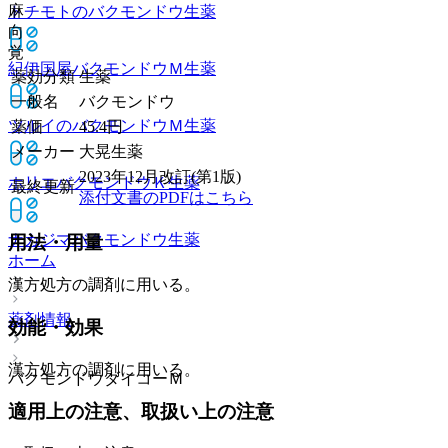
麻
トチモトのバクモンドウ
生薬
向
覚
紀伊国屋バクモンドウＭ
生薬
薬効分類
生薬
一般名
バクモンドウ
ツルイのバクモンドウＭ
生薬
薬価
45.4
円
メーカー
大晃生薬
2023年12月改訂(第1版)
ホリエバクモンドウＫ
生薬
最終更新
添付文書のPDFはこちら
ナカジマバクモンドウ
生薬
用法・用量
ホーム
漢方処方の調剤に用いる。
薬剤情報
効能・効果
漢方処方の調剤に用いる。
バクモンドウダイコーＭ
適用上の注意、取扱い上の注意