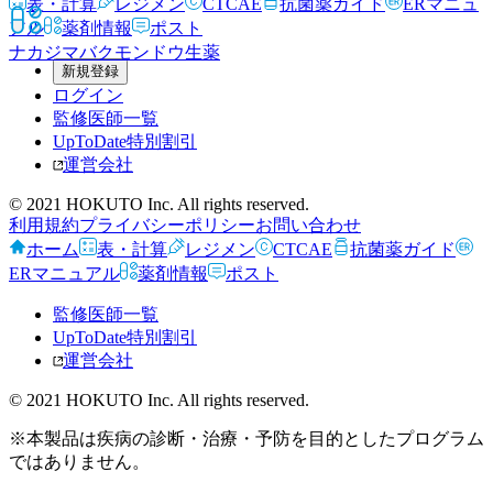
表・計算
レジメン
CTCAE
抗菌薬ガイド
ERマニュ
アル
薬剤情報
ポスト
ナカジマバクモンドウ
生薬
新規登録
ログイン
監修医師一覧
UpToDate特別割引
運営会社
© 2021 HOKUTO Inc. All rights reserved.
利用規約
プライバシーポリシー
お問い合わせ
ホーム
表・計算
レジメン
CTCAE
抗菌薬ガイド
ERマニュアル
薬剤情報
ポスト
監修医師一覧
UpToDate特別割引
運営会社
© 2021 HOKUTO Inc. All rights reserved.
※本製品は疾病の診断・治療・予防を目的としたプログラム
ではありません。