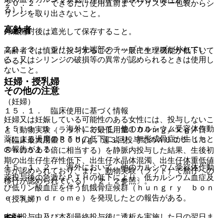
２０．２． できるだけ使用直前までブリスター包装からシ
る）］。
リンジを取り出さないこと。
高齢者
外箱開封後は遮光して保存すること。
２０．３． シリンジ先端部のチップキャップが外れてい
高齢者では慎重に投与すること（一般に生理機能が低下して
る、又はシリンジの破損等の異常が認められるときは使用し
いる）。
ないこと。
妊婦・授乳婦
その他の注意
（妊婦）
１５．１． 臨床使用に基づく情報
妊婦又は妊娠している可能性のある女性には、投与しないこ
１５．１．１． 海外において、他のカルシウム受容体作動
と（動物実験（ラット）で最低用量１００ｍｇ／ｋｇ／日
薬による過度のＰＴＨの低下により、無形成骨症が生じたと
（臨床最大用量３００μｇ、週３回投与でのＡＵＣ０−１６
の報告がある。
８ｈの５１７倍に相当する）を静脈内投与した結果、生後初
期の出生仔生存性低下、出生仔水晶体混濁、出生仔体重低値
１５．１．２． 海外において、他のカルシウム受容体作動
等が認められており、また、動物実験（ラット）で胎仔への
薬投与後の急激なＰＴＨの低下により、低カルシウム血症及
移行が認められている）〔２．２参照〕。
び低リン酸血症を伴う飢餓骨症候群（ｈｕｎｇｒｙ ｂｏｎ
ｅ ｓｙｎｄｒｏｍｅ）を発現したとの報告がある。
（授乳婦）
本剤投与中及び本剤最終投与後に透析を実施した日の翌日ま