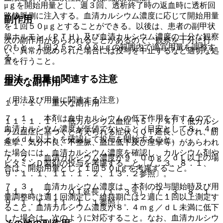
μｇを開始用量とし、週３回、透析終了時の返血時に透析回
路静脈側に注入する。血清カルシウム濃度に応じて開始用量
副作用
を１回５０μｇとすることができる。以後は、患者の副甲状
腺ホルモン（ＰＴＨ）及び血清カルシウム濃度の十分な観察
次の副作用があらわれることがあるので、観察を十分に行
のもと、１回２５〜３００μｇの範囲内で適宜用量を調整す
い、異常が認められた場合には投与を中止するなど適切な処
る。
置を行うこと。
用法・用量に関連する注意
重大な副作用
（用法及び用量に関連する注意）
１１．１． 重大な副作用
７．１． 本剤は血中カルシウムの低下作用を有するので、
１１．１．１． 低カルシウム血症（５．７％）：低カルシ
血清カルシウム濃度が低値でないこと（目安として８．４ｍ
ウム血症に基づくと考えられる症状（ＱＴ延長、しびれ、筋
ｇ／ｄＬ以上）を確認して投与を開始すること。
痙攣、気分不良、不整脈、血圧低下及び痙攣等）があらわれ
た場合には、血清カルシウム濃度を確認し、カルシウム剤や
７．２． 血清カルシウム濃度が９．０ｍｇ／ｄＬ以上の場
ビタミンＤ製剤の投与を考慮すること〔７．３、８．１、
合は、開始用量として１回５０μｇを考慮すること。
９．１．１、１１．１．２、１３．２参照〕。
７．３． 血清カルシウム濃度は、本剤の投与開始時及び用
１１．１．２． ＱＴ延長（１．３％）〔７．３、８．１、
量調整時は週１回測定し、維持期には２週に１回以上測定す
９．１．１、１１．１．１参照〕。
ること。血清カルシウム濃度が８．４ｍｇ／ｄＬ未満に低下
した場合は、次のように対応すること。なお、血清カルシウ