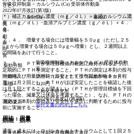
骨吸収抑制薬 > カルシウム (Ca) 受容体作動薬
こと。
2022年07月改訂(第3版)
＊）補正カルシウム濃度（ｍｇ／ｄＬ）＝血清カルシウム濃
薬剤情報
後発品
度（ｍｇ／ｄＬ）−血清アルブミン濃度（ｇ／ｄＬ）＋４．
先
０。
毒
劇
７．４． 増量する場合には増量幅を５０μｇ（ただし２５
麻
μｇから増量する場合は５０μｇへ増量）とし、２週間以上
向
の間隔をあけて行うこと。
覚
骨吸収抑制薬 > カルシウム (Ca) 受容体作動
７．５． ＰＴＨが管理目標値の範囲に維持されるように、
薬効分類
薬
定期的にＰＴＨを測定すること。ＰＴＨの測定は本剤の投与
開始時及び用量調整時（目安として投与開始から３カ月程
一般名
ウパシカルセトナトリウム水和物キット
度）は月２回とし、ＰＴＨがほぼ安定したことを確認した後
薬価
3120
円
は月１回とすることが望ましい（ＰＴＨが管理目標値を下回
メーカー
三和化学研究所
った場合、減量又は休薬を考慮すること）。なお、ＰＴＨの
2022年07月改訂(第3版)
測定は、本剤の薬効及び安全性を適正に判断するために投与
最終更新
添付文書のPDFはこちら
前に実施すること。
用法・用量
効能・効果
通常、成人には、ウパシカルセトナトリウムとして１回２５
血液透析下の二次性副甲状腺機能亢進症。