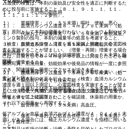
その他の副作用
ム濃度の検査は、本剤の薬効及び安全性を適正に判断するた
めに投与前に実施すること〔８．１、９．１．１、１１．
１１．２． その他の副作用
１．１、１１．１．２参照〕。
１）． 胃腸障害：（０．５％未満）嘔吐、便秘、悪心。
１）． 血清カルシウム濃度８．４ｍｇ／ｄＬ未満：（処
置）原則として本剤の増量を行わない、カルシウム剤やビタ
２）． 代謝および栄養障害：（０．５％未満）食欲減退。
ミンＤ製剤の投与、本剤の減量等の処置を考慮すること、
（検査）血清カルシウム濃度を週１回以上測定し、心電図検
３）． 肝胆道系障害：（０．５％未満）肝機能異常。
査を実施することが望ましい、（増量・再開）増量する場合
薬剤情報
４）． 筋骨格系および結合組織障害：（０．５％未満）筋
には、目安として８．４ｍｇ／ｄＬ以上に回復したことを確
痙縮。
認後、増量すること。
薬剤写真、用法用量、効能効果や後発品の情報が一度に参照
でき、関連情報へ簡単にアクセスができます。
５）． 神経系障害：（０．５％未満）浮動性めまい、パー
２）． 血清カルシウム濃度７．５ｍｇ／ｄＬ未満：（処
キンソン病。
置）直ちに本剤の休薬を行うこと、（検査）血清カルシウム
一般名、製品名どちらでも検索可能！
濃度を週１回以上測定し、心電図検査を実施することが望ま
６）． 皮膚および皮下組織障害：（０．５％未満）多汗
しい、（増量・再開）再開する場合には、目安として８．４
※ ご使用いただく際に、必ず最新の添付文書および安全性
症。
ｍｇ／ｄＬ以上に回復したことを確認後、休薬前の用量か、
情報も併せてご確認下さい。
それ以下の用量から再開すること。
７）． 血管障害：（０．５％未満）高血圧。
低アルブミン血症（血清アルブミン濃度が４．０ｇ／ｄＬ未
８）． 傷害、中毒および処置合併症：（０．５％未満）シ
満）がある場合には、補正カルシウム濃度＊を指標に用いる
ャント血栓症。
こと。
※本製品は疾病の診断・治療・予防を目的としたプログラム