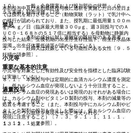
１０）． 一般・全身障害および投与部位の状態：（０．
本剤投与中及び本剤最終投与後に透析を実施した日の翌日ま
５％未満）顔面浮腫、口渇。
では授乳を避けさせること（動物実験（ラット）で乳汁中へ
の移行が認められており、また、授乳期に最低用量１００ｍ
禁忌
ｇ／ｋｇ／日（臨床最大用量３００μｇ、週３回投与でのＡ
ＵＣ０−１６８ｈの５１７倍に相当する）を母動物に静脈内
２．１． 本剤の成分に対し過敏症の既往症のある患者。
投与した結果、生後初期の出生仔生存性低下、出生仔水晶体
混濁、出生仔体重低値等が認められている）。
２．２． 妊婦又は妊娠している可能性のある女性〔９．５
妊婦の項参照〕。
小児等
重要な基本的注意
小児等を対象とした有効性及び安全性を指標とした臨床試験
は実施していない。
８．１． 本剤投与中は定期的に血清カルシウム濃度を測定
し、低カルシウム血症が発現しないよう十分注意すること。
過量投与
低カルシウム血症の発現あるいは発現のおそれがある場合に
は、カルシウム剤やビタミンＤ製剤の投与、本剤の減量等の
１３．１． 症状
処置を考慮すること（また、本剤投与中にカルシウム剤やビ
タミンＤ製剤の投与を中止した際には、低カルシウム血症の
低カルシウム血症を発現させると考えられる。
発現に注意すること）〔７．３、９．１．１、１１．１．
１、１１．１．２参照〕。
１３．２． 処置