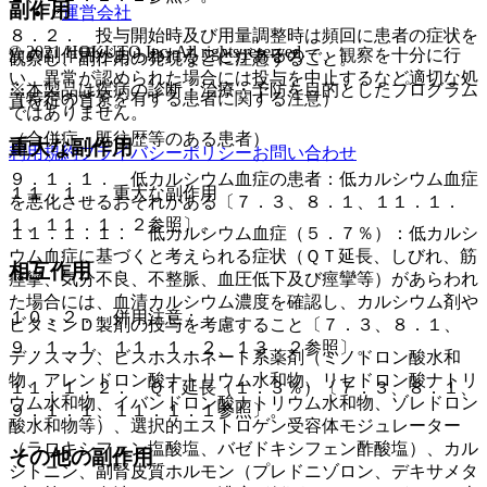
副作用
運営会社
８．２． 投与開始時及び用量調整時は頻回に患者の症状を
© 2021 HOKUTO Inc. All rights reserved.
次の副作用があらわれることがあるので、観察を十分に行
観察し、副作用の発現などに注意すること。
い、異常が認められた場合には投与を中止するなど適切な処
※本製品は疾病の診断・治療・予防を目的としたプログラム
（特定の背景を有する患者に関する注意）
置を行うこと。
ではありません。
（合併症・既往歴等のある患者）
重大な副作用
利用規約
プライバシーポリシー
お問い合わせ
９．１．１． 低カルシウム血症の患者：低カルシウム血症
１１．１． 重大な副作用
を悪化させるおそれがある〔７．３、８．１、１１．１．
１、１１．１．２参照〕。
１１．１．１． 低カルシウム血症（５．７％）：低カルシ
ウム血症に基づくと考えられる症状（ＱＴ延長、しびれ、筋
相互作用
痙攣、気分不良、不整脈、血圧低下及び痙攣等）があらわれ
た場合には、血清カルシウム濃度を確認し、カルシウム剤や
１０．２． 併用注意：
ビタミンＤ製剤の投与を考慮すること〔７．３、８．１、
９．１．１、１１．１．２、１３．２参照〕。
デノスマブ、ビスホスホネート系薬剤（ミノドロン酸水和
物、アレンドロン酸ナトリウム水和物、リセドロン酸ナトリ
１１．１．２． ＱＴ延長（１．３％）〔７．３、８．１、
ウム水和物、イバンドロン酸ナトリウム水和物、ゾレドロン
９．１．１、１１．１．１参照〕。
酸水和物等）、選択的エストロゲン受容体モジュレーター
（ラロキシフェン塩酸塩、バゼドキシフェン酢酸塩）、カル
その他の副作用
シトニン、副腎皮質ホルモン（プレドニゾロン、デキサメタ