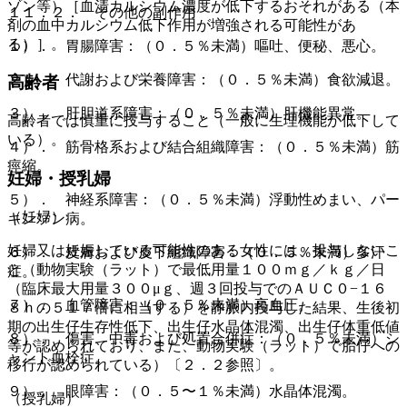
ゾン等）［血清カルシウム濃度が低下するおそれがある（本
１１．２． その他の副作用
剤の血中カルシウム低下作用が増強される可能性があ
る）］。
１）． 胃腸障害：（０．５％未満）嘔吐、便秘、悪心。
２）． 代謝および栄養障害：（０．５％未満）食欲減退。
高齢者
３）． 肝胆道系障害：（０．５％未満）肝機能異常。
高齢者では慎重に投与すること（一般に生理機能が低下して
いる）。
４）． 筋骨格系および結合組織障害：（０．５％未満）筋
痙縮。
妊婦・授乳婦
５）． 神経系障害：（０．５％未満）浮動性めまい、パー
（妊婦）
キンソン病。
妊婦又は妊娠している可能性のある女性には、投与しないこ
６）． 皮膚および皮下組織障害：（０．５％未満）多汗
と（動物実験（ラット）で最低用量１００ｍｇ／ｋｇ／日
症。
（臨床最大用量３００μｇ、週３回投与でのＡＵＣ０−１６
７）． 血管障害：（０．５％未満）高血圧。
８ｈの５１７倍に相当する）を静脈内投与した結果、生後初
期の出生仔生存性低下、出生仔水晶体混濁、出生仔体重低値
８）． 傷害、中毒および処置合併症：（０．５％未満）シ
等が認められており、また、動物実験（ラット）で胎仔への
ャント血栓症。
移行が認められている）〔２．２参照〕。
９）． 眼障害：（０．５〜１％未満）水晶体混濁。
（授乳婦）