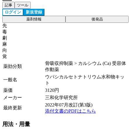
記事
ツール
ログイン
新規登録
薬剤情報
後発品
先
毒
劇
麻
向
覚
骨吸収抑制薬 > カルシウム (Ca) 受容体
薬効分類
作動薬
ウパシカルセトナトリウム水和物キッ
一般名
ト
薬価
3120
円
メーカー
三和化学研究所
2022年07月改訂(第3版)
最終更新
添付文書のPDFはこちら
用法・用量