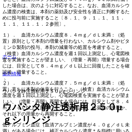
した場合は、次のように対応すること。なお、血清カルシウ
ム濃度の検査は、本剤の薬効及び安全性を適正に判断するた
めに投与前に実施すること〔８．１、９．１．１、１１．
１．１、１１．１．２参照〕。
１）． 血清カルシウム濃度８．４ｍｇ／ｄＬ未満：（処
置）原則として本剤の増量を行わない、カルシウム剤やビタ
ミンＤ製剤の投与、本剤の減量等の処置を考慮すること、
（検査）血清カルシウム濃度を週１回以上測定し、心電図検
ホーム
査を実施することが望ましい、（増量・再開）増量する場合
には、目安として８．４ｍｇ／ｄＬ以上に回復したことを確
認後、増量すること。
薬剤情報
２）． 血清カルシウム濃度７．５ｍｇ／ｄＬ未満：（処
置）直ちに本剤の休薬を行うこと、（検査）血清カルシウム
ウパシタ静注透析用２５０μｇシリンジ
濃度を週１回以上測定し、心電図検査を実施することが望ま
しい、（増量・再開）再開する場合には、目安として８．４
ウパシタ静注透析用２５０μ
ｍｇ／ｄＬ以上に回復したことを確認後、休薬前の用量か、
それ以下の用量から再開すること。
ｇシリンジ
低アルブミン血症（血清アルブミン濃度が４．０ｇ／ｄＬ未
満）がある場合には、補正カルシウム濃度＊を指標に用いる