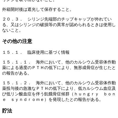
外箱開封後は遮光して保存すること。
２０．３． シリンジ先端部のチップキャップが外れてい
る、又はシリンジの破損等の異常が認められるときは使用し
ないこと。
その他の注意
１５．１． 臨床使用に基づく情報
１５．１．１． 海外において、他のカルシウム受容体作動
薬による過度のＰＴＨの低下により、無形成骨症が生じたと
の報告がある。
１５．１．２． 海外において、他のカルシウム受容体作動
薬投与後の急激なＰＴＨの低下により、低カルシウム血症及
び低リン酸血症を伴う飢餓骨症候群（ｈｕｎｇｒｙ ｂｏｎ
ｅ ｓｙｎｄｒｏｍｅ）を発現したとの報告がある。
貯法