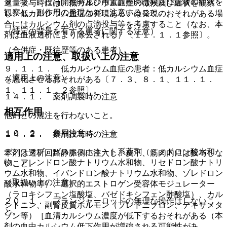
８．２． 投与開始時及び用量調整時は頻回に患者の症状を
過量投与時には、低カルシウム血症の徴候及び症状を観察
観察し、副作用の発現などに注意すること。
し、低カルシウム血症の発現あるいは発現のおそれがある場
合にはカルシウム剤の点滴投与等を考慮すること（なお、本
（特定の背景を有する患者に関する注意）
剤は血液透析により除去される）〔１１．１．１参照〕。
（合併症・既往歴等のある患者）
適用上の注意、取扱い上の注意
９．１．１． 低カルシウム血症の患者：低カルシウム血症
（適用上の注意）
を悪化させるおそれがある〔７．３、８．１、１１．１．
１、１１．１．２参照〕。
１４．１． 薬剤調製時の注意
相互作用
他剤との混注を行わないこと。
１０．２． 併用注意：
１４．２． 薬剤投与時の注意
デノスマブ、ビスホスホネート系薬剤（ミノドロン酸水和
本剤は透析回路静脈側に注入し、皮下、筋肉内には投与しな
物、アレンドロン酸ナトリウム水和物、リセドロン酸ナトリ
いこと。
ウム水和物、イバンドロン酸ナトリウム水和物、ゾレドロン
（取扱い上の注意）
酸水和物等）、選択的エストロゲン受容体モジュレーター
（ラロキシフェン塩酸塩、バゼドキシフェン酢酸塩）、カル
２０．１． プランジャーロッドの無理な操作はしないこ
シトニン、副腎皮質ホルモン（プレドニゾロン、デキサメタ
と。
ゾン等）［血清カルシウム濃度が低下するおそれがある（本
剤の血中カルシウム低下作用が増強される可能性があ