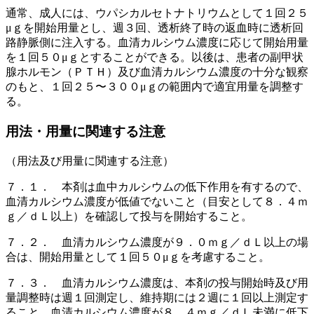
通常、成人には、ウパシカルセトナトリウムとして１回２５
μｇを開始用量とし、週３回、透析終了時の返血時に透析回
路静脈側に注入する。血清カルシウム濃度に応じて開始用量
を１回５０μｇとすることができる。以後は、患者の副甲状
腺ホルモン（ＰＴＨ）及び血清カルシウム濃度の十分な観察
のもと、１回２５〜３００μｇの範囲内で適宜用量を調整す
る。
用法・用量に関連する注意
（用法及び用量に関連する注意）
７．１． 本剤は血中カルシウムの低下作用を有するので、
血清カルシウム濃度が低値でないこと（目安として８．４ｍ
ｇ／ｄＬ以上）を確認して投与を開始すること。
７．２． 血清カルシウム濃度が９．０ｍｇ／ｄＬ以上の場
合は、開始用量として１回５０μｇを考慮すること。
７．３． 血清カルシウム濃度は、本剤の投与開始時及び用
量調整時は週１回測定し、維持期には２週に１回以上測定す
ること。血清カルシウム濃度が８．４ｍｇ／ｄＬ未満に低下