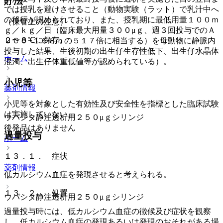
貯法
では授乳を避けさせること（動物実験（ラット）で乳汁中へ
の移行が認められており、また、授乳期に最低用量１００ｍ
（保管上の注意）
ｇ／ｋｇ／日（臨床最大用量３００μｇ、週３回投与でのＡ
２〜８℃に保存。
ＵＣ０−１６８ｈの５１７倍に相当する）を母動物に静脈内
投与した結果、生後初期の出生仔生存性低下、出生仔水晶体
ホーム
混濁、出生仔体重低値等が認められている）。
小児等
薬剤情報
小児等を対象とした有効性及び安全性を指標とした臨床試験
は実施していない。
ウパシタ静注透析用２５０μｇシリンジ
後発品はありません
過量投与
ホーム
１３．１． 症状
薬剤情報
低カルシウム血症を発現させると考えられる。
１３．２． 処置
ウパシタ静注透析用２５０μｇシリンジ
過量投与時には、低カルシウム血症の徴候及び症状を観察
し、低カルシウム血症の発現あるいは発現のおそれがある場