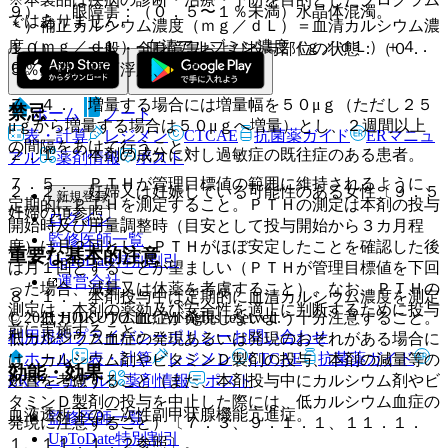
９）． 眼障害：（０．５〜１％未満）水晶体混濁。
ではありません。
＊）補正カルシウム濃度（ｍｇ／ｄＬ）＝血清カルシウム濃
度（ｍｇ／ｄＬ）−血清アルブミン濃度（ｇ／ｄＬ）＋４．
１０）． 一般・全身障害および投与部位の状態：（０．
０。
５％未満）顔面浮腫、口渇。
７．４． 増量する場合には増量幅を５０μｇ（ただし２５
禁忌
ホーム
ノート
μｇから増量する場合は５０μｇへ増量）とし、２週間以上
表・計算
レジメン
CTCAE
抗菌薬ガイド
ERマニュ
の間隔をあけて行うこと。
２．１． 本剤の成分に対し過敏症の既往症のある患者。
アル
薬剤情報
ポスト
７．５． ＰＴＨが管理目標値の範囲に維持されるように、
２．２． 妊婦又は妊娠している可能性のある女性〔９．５
新規登録
定期的にＰＴＨを測定すること。ＰＴＨの測定は本剤の投与
妊婦の項参照〕。
ログイン
開始時及び用量調整時（目安として投与開始から３カ月程
監修医師一覧
度）は月２回とし、ＰＴＨがほぼ安定したことを確認した後
重要な基本的注意
UpToDate特別割引
は月１回とすることが望ましい（ＰＴＨが管理目標値を下回
運営会社
った場合、減量又は休薬を考慮すること）。なお、ＰＴＨの
８．１． 本剤投与中は定期的に血清カルシウム濃度を測定
測定は、本剤の薬効及び安全性を適正に判断するために投与
© 2021 HOKUTO Inc. All rights reserved.
し、低カルシウム血症が発現しないよう十分注意すること。
前に実施すること。
利用規約
プライバシーポリシー
お問い合わせ
低カルシウム血症の発現あるいは発現のおそれがある場合に
ホーム
表・計算
レジメン
CTCAE
抗菌薬ガイド
は、カルシウム剤やビタミンＤ製剤の投与、本剤の減量等の
効能・効果
ERマニュアル
薬剤情報
ポスト
処置を考慮すること（また、本剤投与中にカルシウム剤やビ
タミンＤ製剤の投与を中止した際には、低カルシウム血症の
血液透析下の二次性副甲状腺機能亢進症。
監修医師一覧
発現に注意すること）〔７．３、９．１．１、１１．１．
UpToDate特別割引
１、１１．１．２参照〕。