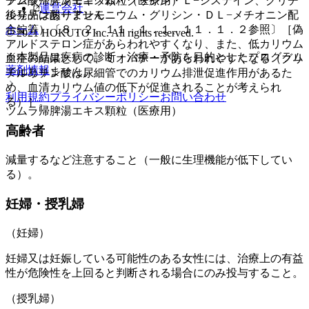
チン酸一アンモニウム・グリシン・Ｌ−システイン、グリチ
ツムラ帰脾湯エキス顆粒（医療用）
運営会社
ルリチン酸一アンモニウム・グリシン・ＤＬ−メチオニン配
後発品はありません
合錠等）〔８．２、１１．１．１、１１．１．２参照〕［偽
ホーム
© 2021 HOKUTO Inc. All rights reserved.
アルドステロン症があらわれやすくなり、また、低カリウム
※本製品は疾病の診断・治療・予防を目的としたプログラム
血症の結果として、ミオパチーがあらわれやすくなる（グリ
薬剤情報
ではありません。
チルリチン酸は尿細管でのカリウム排泄促進作用があるた
め、血清カリウム値の低下が促進されることが考えられ
利用規約
プライバシーポリシー
お問い合わせ
る）］。
ツムラ帰脾湯エキス顆粒（医療用）
高齢者
減量するなど注意すること（一般に生理機能が低下してい
る）。
妊婦・授乳婦
（妊婦）
妊婦又は妊娠している可能性のある女性には、治療上の有益
性が危険性を上回ると判断される場合にのみ投与すること。
（授乳婦）