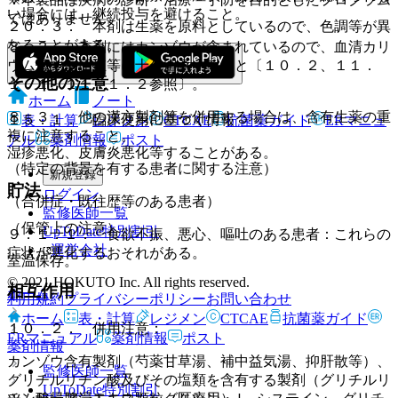
い場合には、継続投与を避けること。
ではありません。
２０．３． 本剤は生薬を原料としているので、色調等が異
なることがある。
８．２． 本剤にはカンゾウが含まれているので、血清カリ
ウム値や血圧値等に十分留意すること〔１０．２、１１．
その他の注意
１．１、１１．１．２参照〕。
ホーム
ノート
８．３． 他の漢方製剤等を併用する場合は、含有生薬の重
１５．１． 臨床使用に基づく情報
表・計算
レジメン
CTCAE
抗菌薬ガイド
ERマニュ
複に注意すること。
アル
薬剤情報
ポスト
湿疹悪化、皮膚炎悪化等することがある。
（特定の背景を有する患者に関する注意）
新規登録
貯法
ログイン
（合併症・既往歴等のある患者）
監修医師一覧
（保管上の注意）
UpToDate特別割引
９．１．１． 食欲不振、悪心、嘔吐のある患者：これらの
運営会社
症状が悪化するおそれがある。
室温保存。
© 2021 HOKUTO Inc. All rights reserved.
相互作用
ホーム
利用規約
プライバシーポリシー
お問い合わせ
ホーム
表・計算
レジメン
CTCAE
抗菌薬ガイド
１０．２． 併用注意：
ERマニュアル
薬剤情報
ポスト
薬剤情報
カンゾウ含有製剤（芍薬甘草湯、補中益気湯、抑肝散等）、
監修医師一覧
グリチルリチン酸及びその塩類を含有する製剤（グリチルリ
UpToDate特別割引