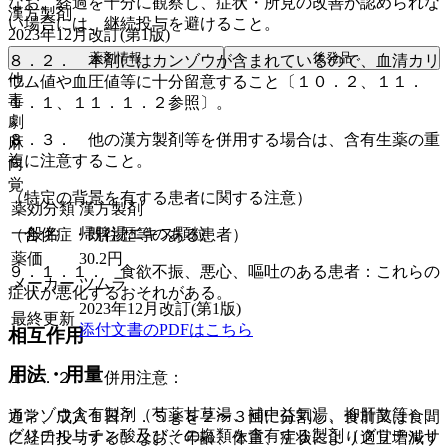
なお、経過を十分に観察し、症状・所見の改善が認められな
漢方製剤
い場合には、継続投与を避けること。
2023年12月改訂(第1版)
薬剤情報
後発品
８．２． 本剤にはカンゾウが含まれているので、血清カリ
他
ウム値や血圧値等に十分留意すること〔１０．２、１１．
毒
１．１、１１．１．２参照〕。
劇
８．３． 他の漢方製剤等を併用する場合は、含有生薬の重
麻
複に注意すること。
向
覚
（特定の背景を有する患者に関する注意）
薬効分類
漢方製剤
一般名
帰脾湯エキス顆粒
（合併症・既往歴等のある患者）
薬価
30.2
円
９．１．１． 食欲不振、悪心、嘔吐のある患者：これらの
メーカー
ツムラ
症状が悪化するおそれがある。
2023年12月改訂(第1版)
最終更新
添付文書のPDFはこちら
相互作用
用法・用量
１０．２． 併用注意：
カンゾウ含有製剤（芍薬甘草湯、補中益気湯、抑肝散等）、
通常、成人１日７．５ｇを２〜３回に分割し、食前又は食間
グリチルリチン酸及びその塩類を含有する製剤（グリチルリ
に経口投与する。なお、年齢、体重、症状により適宜増減す