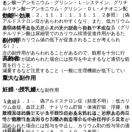
チン酸一アンモニウム・グリシン・Ｌ−システイン、グリチ
る。
ルリチン酸一アンモニウム・グリシン・ＤＬ−メチオニン配
合錠等）〔８．２、１１．１．１、１１．１．２参照〕［偽
効能・効果
アルドステロン症があらわれやすくなり、また、低カリウム
血症の結果として、ミオパチーがあらわれやすくなる（グリ
虚弱体質で血色の悪い人の次の諸症：貧血、不眠症。
チルリチン酸は尿細管でのカリウム排泄促進作用があるた
め、血清カリウム値の低下が促進されることが考えられ
副作用
る）］。
次の副作用があらわれることがあるので、観察を十分に行
高齢者
い、異常が認められた場合には投与を中止するなど適切な処
置を行うこと。
減量するなど注意すること（一般に生理機能が低下してい
る）。
重大な副作用
妊婦・授乳婦
１１．１． 重大な副作用
１１．１．１． 偽アルドステロン症（頻度不明）：低カリ
（妊婦）
ウム血症、血圧上昇、ナトリウム貯留・体液貯留、浮腫、体
妊婦又は妊娠している可能性のある女性には、治療上の有益
重増加等の偽アルドステロン症があらわれることがあるの
性が危険性を上回ると判断される場合にのみ投与すること。
で、観察（血清カリウム値の測定等）を十分に行い、異常が
認められた場合には投与を中止し、カリウム剤の投与等の適
（授乳婦）
切な処置を行うこと〔８．２、１０．２参照〕。