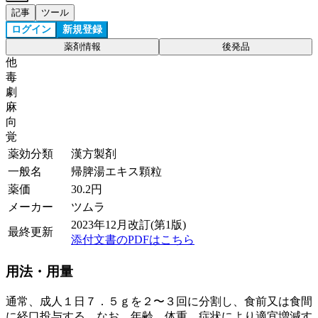
記事
ツール
ログイン
新規登録
薬剤情報
後発品
他
毒
劇
麻
向
覚
薬効分類
漢方製剤
一般名
帰脾湯エキス顆粒
薬価
30.2
円
メーカー
ツムラ
2023年12月改訂(第1版)
最終更新
添付文書のPDFはこちら
用法・用量
通常、成人１日７．５ｇを２〜３回に分割し、食前又は食間
に経口投与する。なお、年齢、体重、症状により適宜増減す