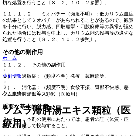
切な処置を行うこと〔８．２、１０．２参照〕。
１１．１．２． ミオパチー（頻度不明）：低カリウム血症
の結果としてミオパチーがあらわれることがあるので、観察
を十分に行い、脱力感、四肢痙攣・四肢麻痺等の異常が認め
られた場合には投与を中止し、カリウム剤の投与等の適切な
処置を行うこと〔８．２、１０．２参照〕。
その他の副作用
ホーム
１１．２． その他の副作用
薬剤情報
１）． 過敏症：（頻度不明）発疹、蕁麻疹等。
２）． 消化器：（頻度不明）食欲不振、胃部不快感、悪
心、腹痛、下痢等。
ツムラ帰脾湯エキス顆粒（医療用）
重要な基本的注意
ツムラ帰脾湯エキス顆粒（医
８．１． 本剤の使用にあたっては、患者の証（体質・症
療用）
状）を考慮して投与すること。