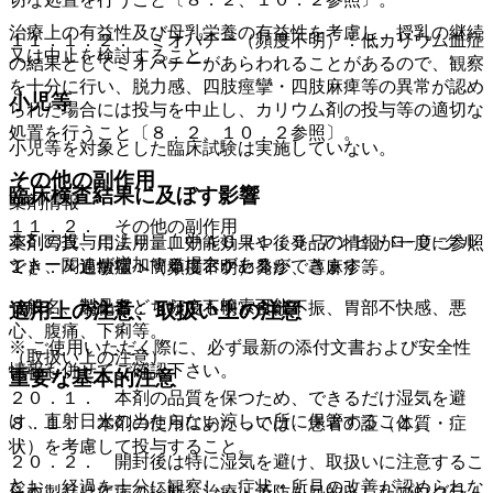
治療上の有益性及び母乳栄養の有益性を考慮し、授乳の継続
１１．１．２． ミオパチー（頻度不明）：低カリウム血症
又は中止を検討すること。
の結果としてミオパチーがあらわれることがあるので、観察
を十分に行い、脱力感、四肢痙攣・四肢麻痺等の異常が認め
小児等
られた場合には投与を中止し、カリウム剤の投与等の適切な
処置を行うこと〔８．２、１０．２参照〕。
小児等を対象とした臨床試験は実施していない。
その他の副作用
臨床検査結果に及ぼす影響
薬剤情報
１１．２． その他の副作用
本剤の投与により、血中ＡＧ（１，５−アンヒドロ−Ｄ−グル
薬剤写真、用法用量、効能効果や後発品の情報が一度に参照
シトール）が増加する場合がある。
でき、関連情報へ簡単にアクセスができます。
１）． 過敏症：（頻度不明）発疹、蕁麻疹等。
一般名、製品名どちらでも検索可能！
２）． 消化器：（頻度不明）食欲不振、胃部不快感、悪
適用上の注意、取扱い上の注意
心、腹痛、下痢等。
※ ご使用いただく際に、必ず最新の添付文書および安全性
（取扱い上の注意）
情報も併せてご確認下さい。
重要な基本的注意
２０．１． 本剤の品質を保つため、できるだけ湿気を避
け、直射日光の当たらない涼しい所に保管すること。
８．１． 本剤の使用にあたっては、患者の証（体質・症
状）を考慮して投与すること。
２０．２． 開封後は特に湿気を避け、取扱いに注意するこ
と。
なお、経過を十分に観察し、症状・所見の改善が認められな
※本製品は疾病の診断・治療・予防を目的としたプログラム