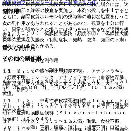
利用規約
プライバシーポリシー
お問い合わせ
呼吸困難、肺音異常（捻髪音）等が認められた場合には、速
やかに胸部Ｘ線等の検査を実施し、本剤の投与を中止すると
副作用
ともに、副腎皮質ホルモン剤の投与等の適切な処置を行うこ
と。
次の副作用があらわれることがあるので、観察を十分に行
い、異常が認められた場合には投与を中止するなど適切な処
１１．１．１２． 偽膜性大腸炎（頻度不明）：偽膜性大腸
置を行うこと。
炎等の重篤な大腸炎（初期症状：発熱、腹痛、頻回の下痢）
があらわれることがある。
重大な副作用
その他の副作用
１１．１． 重大な副作用
１１．２． その他の副作用
１１．１．１． ショック（頻度不明）、アナフィラキシー
（頻度不明）：ショック、アナフィラキシー（血管性浮腫、
１）． 肝臓：（１％以上）ＡＳＴ上昇、ＡＬＴ上昇、Ａｌ
顔面浮腫、そう痒等）を起こすことがある〔８．３、９．
−Ｐ上昇、ＬＤＨ上昇、ビリルビン上昇、（０．１％未満）
１．１参照〕。
黄疸。
１１．１．２． 中毒性表皮壊死融解症（Ｔｏｘｉｃ Ｅｐ
２）． 皮膚：（０．１〜１％未満）発疹、（頻度不明）剥
ｉｄｅｒｍａｌ Ｎｅｃｒｏｌｙｓｉｓ：ＴＥＮ）（頻度不
脱性皮膚炎。
明）、皮膚粘膜眼症候群（Ｓｔｅｖｅｎｓ−Ｊｏｈｎｓｏｎ
症候群）（０．０４％）。
３）． 消化器：（０．１〜１％未満）嘔気、食欲不振、
（０．１％未満）下痢、腹痛、嘔吐、（頻度不明）口渇、し
１１．１．３． 薬剤性過敏症症候群（頻度不明）：初期症