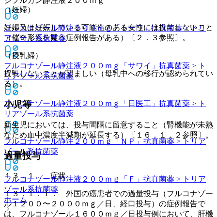
ジフルカン静注液２００ｍｇ
（妊婦）
妊婦又は妊娠している可能性のある女性には投与しないこと
フルコナゾール静注２００ｍｇ「トーワ」
抗真菌薬 > トリ
（催奇形性を疑う症例報告がある）〔２．３参照〕。
アゾール系抗菌薬
（授乳婦）
フルコナゾール静注液２００ｍｇ「サワイ」
抗真菌薬 > ト
授乳しないことが望ましい（母乳中への移行が認められてい
リアゾール系抗菌薬
る）。
小児等
フルコナゾール静注液２００ｍｇ「日医工」
抗真菌薬 > ト
リアゾール系抗菌薬
新生児においては、投与間隔に留意すること（腎機能が未熟
なため血中濃度半減期が延長する）〔１６．１．２参照〕。
フルコナゾール静注２００ｍｇ「ＮＰ」
抗真菌薬 > トリア
ゾール系抗菌薬
過量投与
１３．１． 症状
フルコナゾール静注液２００ｍｇ「Ｆ」
抗真菌薬 > トリア
ゾール系抗菌薬
１３．１．１． 外国の癌患者での過量投与（フルコナゾー
ホーム
ル１２００〜２０００ｍｇ／日、経口投与）の症例報告で
は、フルコナゾール１６００ｍｇ／日投与例において、肝機