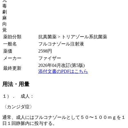
毒
劇
麻
向
覚
薬効分類
抗真菌薬 > トリアゾール系抗菌薬
一般名
フルコナゾール注射液
薬価
2598
円
メーカー
ファイザー
2026年04月改訂(第5版)
最終更新
添付文書のPDFはこちら
用法・用量
１）． 成人：
〈カンジダ症〉
通常、成人にはフルコナゾールとして５０〜１００ｍｇを１
日１回静脈内に投与する。