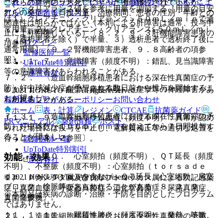
表・計算
レジメン
CTCAE
抗菌薬ガイド
ERマニュ
これらの症例のうち死亡に至った例も報告されているが、こ
ニン・クリアランス値を参考に用量を調節する［用量の目安
アル
薬剤情報
ポスト
れらの発症と１日投与量、治療期間、患者の性別・年齢との
は１）クレアチニン・クリアランス＞５０ｍＬ／ｍｉｎで通
関連性は明らかではない（本剤による肝障害は通常、投与中
常用量、２）クレアチニン・クリアランス≦５０ｍＬ／ｍｉ
新規登録
止により回復している）〔８．２、９．３肝機能障害患者の
ｎ（透析患者を除く）で半量、３）透析患者で透析終了後に
ログイン
項参照〕。
通常用量］〔９．２腎機能障害患者、９．８高齢者の項参
監修医師一覧
照〕。
１１．１．７． 意識障害（頻度不明）：錯乱、見当識障害
UpToDate特別割引
等の意識障害があらわれることがある。
運営会社
７．２． 〈造血幹細胞移植患者における深在性真菌症の予
防〉好中球減少症が予想される数日前から投与を開始するこ
１１．１．８． 痙攣（頻度不明）：痙攣等の神経障害があ
© 2021 HOKUTO Inc. All rights reserved.
とが望ましい。
利用規約
プライバシーポリシー
お問い合わせ
らわれることがある。
ホーム
表・計算
レジメン
CTCAE
抗菌薬ガイド
７．３． 〈造血幹細胞移植患者における深在性真菌症の予
１１．１．９． 高カリウム血症（頻度不明）：異常が認め
ERマニュアル
薬剤情報
ポスト
防〉好中球数が１０００／ｍｍ３を超えてから７日間投与す
られた場合には投与を中止し、電解質補正等の適切な処置を
ることが望ましい。
行うこと〔８．２参照〕。
監修医師一覧
UpToDate特別割引
１１．１．１０． 心室頻拍（頻度不明）、ＱＴ延長（頻度
効能・効果
運営会社
不明）、不整脈（頻度不明）：心室頻拍（ｔｏｒｓａｄｅ
ｄｅ ｐｏｉｎｔｅｓを含む）、ＱＴ延長、心室細動、房室
© 2021 HOKUTO Inc. All rights reserved.
１）． カンジダ属及びクリプトコッカス属による次記感染
ブロック、徐脈等があらわれることがある〔８．２、９．
症：真菌血症、呼吸器真菌症、消化管真菌症、尿路真菌症、
※本製品は疾病の診断・治療・予防を目的としたプログラム
１．２参照〕。
真菌髄膜炎。
ではありません。
１１．１．１１． 間質性肺炎（頻度不明）：発熱、咳嗽、
２）． 造血幹細胞移植患者における深在性真菌症の予防。