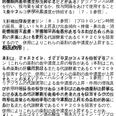
腎機能障害患者：投与前にクレアチニン・クリアランス試験
の薬剤の血中濃度が上昇することがある）］。
を行い、投与量を減ずるか、投与間隔をあけて使用すること
１０．２． 併用注意：
（血中フルコナゾール濃度が持続する）〔７．１参照〕。
１）． ワルファリン〔８．１参照〕［プロトロンビン時間
（肝機能障害患者）
の延長、著しいＩＮＲ上昇及び出血傾向＜挫傷・鼻出血・消
肝機能障害患者：肝機能障害を悪化させることがある〔８．
化管出血・血尿・下血等＞の報告がある（本剤はこれらの薬
２、１１．１．６参照〕。
剤の肝臓における主たる代謝酵素であるＣＹＰ２Ｃ９を阻害
するので、併用によりこれらの薬剤の血中濃度が上昇するこ
相互作用
とがある）］。
２）． フェニトイン、イブプロフェン、フルルビプロフェ
本剤は、ＣＹＰ２Ｃ９、２Ｃ１９及び３Ａ４を阻害する。
ン［これらの薬剤の血中濃度上昇の報告がある（本剤はこれ
１０．１． 併用禁忌：
らの薬剤の肝臓における主たる代謝酵素であるＣＹＰ２Ｃ９
を阻害するので、併用によりこれらの薬剤の血中濃度が上昇
１）． トリアゾラム＜ハルシオン等＞〔２．１参照〕［ト
することがある）］。
リアゾラムの代謝遅滞による血中濃度の上昇・作用の増強及
び作用時間延長の報告がある（本剤はこれらの薬剤の肝臓に
３）． セレコキシブ［セレコキシブの血中濃度が上昇する
おける主たる代謝酵素であるＣＹＰ３Ａ４を阻害するので、
ことがあるので、本剤を使用中の患者にはセレコキシブの投
併用によりこれらの薬剤の血中濃度が上昇することがあ
与を低用量から開始すること（本剤はこれらの薬剤の肝臓に
る）］。
おける主たる代謝酵素であるＣＹＰ２Ｃ９を阻害するので、
併用によりこれらの薬剤の血中濃度が上昇することがあ
２）． エルゴタミン酒石酸塩・無水カフェイン・イソプロ