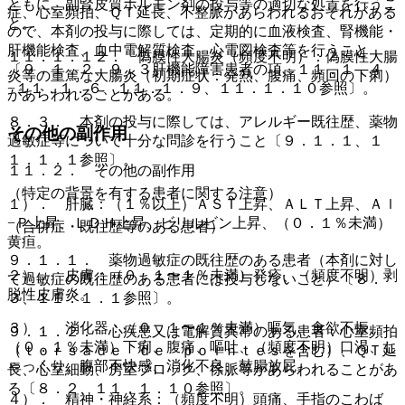
ともに、副腎皮質ホルモン剤の投与等の適切な処置を行うこ
症、心室頻拍、ＱＴ延長、不整脈があらわれるおそれがある
と。
ので、本剤の投与に際しては、定期的に血液検査、腎機能・
肝機能検査、血中電解質検査、心電図検査等を行うこと
１１．１．１２． 偽膜性大腸炎（頻度不明）：偽膜性大腸
〔９．１．２、９．３肝機能障害患者の項、１１．１．４
炎等の重篤な大腸炎（初期症状：発熱、腹痛、頻回の下痢）
−１１．１．６、１１．１．９、１１．１．１０参照〕。
があらわれることがある。
８．３． 本剤の投与に際しては、アレルギー既往歴、薬物
その他の副作用
過敏症等について十分な問診を行うこと〔９．１．１、１
１．１．１参照〕。
１１．２． その他の副作用
（特定の背景を有する患者に関する注意）
１）． 肝臓：（１％以上）ＡＳＴ上昇、ＡＬＴ上昇、Ａｌ
−Ｐ上昇、ＬＤＨ上昇、ビリルビン上昇、（０．１％未満）
（合併症・既往歴等のある患者）
黄疸。
９．１．１． 薬物過敏症の既往歴のある患者（本剤に対し
２）． 皮膚：（０．１〜１％未満）発疹、（頻度不明）剥
て過敏症の既往歴のある患者には投与しないこと）〔８．
脱性皮膚炎。
３、１１．１．１参照〕。
３）． 消化器：（０．１〜１％未満）嘔気、食欲不振、
９．１．２． 心疾患又は電解質異常のある患者：心室頻拍
（０．１％未満）下痢、腹痛、嘔吐、（頻度不明）口渇、し
（ｔｏｒｓａｄｅ ｄｅ ｐｏｉｎｔｅｓを含む）、ＱＴ延
ゃっくり、腹部不快感、消化不良、鼓腸放屁。
長、心室細動、房室ブロック、徐脈等があらわれることがあ
る〔８．２、１１．１．１０参照〕。
４）． 精神・神経系：（頻度不明）頭痛、手指のこわば