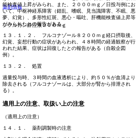
能検査値上昇がみられ、また、２０００ｍｇ／日投与例にお
薬剤情報
いて、中枢神経系障害（錯乱、嗜眠、見当識障害、不眠、悪
夢、幻覚）、多形性紅斑、悪心・嘔吐、肝機能検査値上昇等
がみられたとの報告がある。
ジフルカン静注液２００ｍｇ
１３．１．２． フルコナゾール８２００ｍｇ経口摂取後、
幻覚、妄想行動の症状があらわれ、４８時間の経過観察が行
われた結果、症状は回復したとの報告がある（自殺企図
例）。
１３．２． 処置
過量投与時、３時間の血液透析により、約５０％が血清より
除去される（フルコナゾールは、大部分が腎から排泄され
る）。
適用上の注意、取扱い上の注意
（適用上の注意）
１４．１． 薬剤調製時の注意