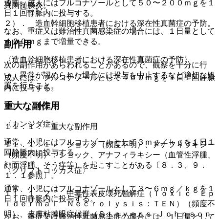
通常、成人にはフルコナゾールとして５０〜２００ｍｇを１
真菌髄膜炎。
日１回静脈内に投与する。
２）． 造血幹細胞移植患者における深在性真菌症の予防。
なお、重症又は難治性真菌感染症の場合には、１日量として
４００ｍｇまで増量できる。
副作用
〈造血幹細胞移植患者における深在性真菌症の予防〉
次の副作用があらわれることがあるので、観察を十分に行
い、異常が認められた場合には投与を中止するなど適切な処
成人には、フルコナゾールとして４００ｍｇを１日１回静脈
置を行うこと。
内に投与する。
重大な副作用
２）． 小児：
〈カンジダ症〉
１１．１． 重大な副作用
通常、小児にはフルコナゾールとして３ｍｇ／ｋｇを１日１
１１．１．１． ショック（頻度不明）、アナフィラキシー
回静脈内に投与する。
（頻度不明）：ショック、アナフィラキシー（血管性浮腫、
顔面浮腫、そう痒等）を起こすことがある〔８．３、９．
〈クリプトコッカス症〉
１．１参照〕。
通常、小児にはフルコナゾールとして３〜６ｍｇ／ｋｇを１
１１．１．２． 中毒性表皮壊死融解症（Ｔｏｘｉｃ Ｅｐ
日１回静脈内に投与する。
ｉｄｅｒｍａｌ Ｎｅｃｒｏｌｙｓｉｓ：ＴＥＮ）（頻度不
明）、皮膚粘膜眼症候群（Ｓｔｅｖｅｎｓ−Ｊｏｈｎｓｏｎ
なお、重症又は難治性真菌感染症の場合には、１日量として