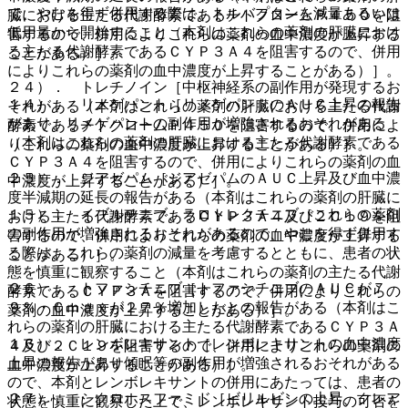
で、やむを得ず併用する際は、トルバプタンを減量あるいは
臓における主たる代謝酵素であるチトクロームＰ４５０を阻
低用量から開始すること（本剤はこれらの薬剤の肝臓におけ
害するので、併用によりこれらの薬剤の血中濃度が上昇する
る主たる代謝酵素であるＣＹＰ３Ａ４を阻害するので、併用
ことがある）］。
によりこれらの薬剤の血中濃度が上昇することがある）］。
２４）． トレチノイン［中枢神経系の副作用が発現するお
１４）． リメゲパント［リメゲパントのＡＵＣ上昇の報告
それがある（本剤はこれらの薬剤の肝臓における主たる代謝
があり、リメゲパントの副作用が増強されるおそれがある
酵素であるチトクロームＰ４５０を阻害するので、併用によ
（本剤はこれらの薬剤の肝臓における主たる代謝酵素である
りこれらの薬剤の血中濃度が上昇することがある）］。
ＣＹＰ３Ａ４を阻害するので、併用によりこれらの薬剤の血
２５）． ジアゼパム［ジアゼパムのＡＵＣ上昇及び血中濃
中濃度が上昇することがある）］。
度半減期の延長の報告がある（本剤はこれらの薬剤の肝臓に
１５）． イブルチニブ、ラロトレクチニブ［これらの薬剤
おける主たる代謝酵素であるＣＹＰ３Ａ４及び２Ｃ１９を阻
の副作用が増強されるおそれがあるので、やむを得ず併用す
害するので、併用によりこれらの薬剤の血中濃度が上昇する
る際は、これらの薬剤の減量を考慮するとともに、患者の状
ことがある）］。
態を慎重に観察すること（本剤はこれらの薬剤の主たる代謝
２６）． トファシチニブ［トファシチニブのＡＵＣが７
酵素であるＣＹＰ３Ａを阻害するので、併用によりこれらの
９％・Ｃｍａｘが２７％増加したとの報告がある（本剤はこ
薬剤の血中濃度が上昇することがある）］。
れらの薬剤の肝臓における主たる代謝酵素であるＣＹＰ３Ａ
１６）． レンボレキサント［レンボレキサントの血中濃度
４及び２Ｃ１９を阻害するので、併用によりこれらの薬剤の
上昇の報告があり傾眠等の副作用が増強されるおそれがある
血中濃度が上昇することがある）］。
ので、本剤とレンボレキサントの併用にあたっては、患者の
２７）． シクロホスファミド［ビリルビンの上昇、クレア
状態を慎重に観察した上で、レンボレキサント投与の可否を