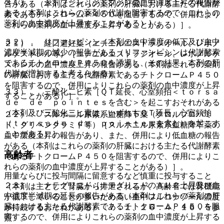
３１）． ジドブジン［ジドブジンの血中濃度上昇の報告が
告がある（本剤はこれらの薬剤の肝臓における主たる代謝酵
ある（本剤はこれらの薬剤の代謝を阻害するので、これらの
素であるチトクロームＰ４５０を阻害するので、併用により
薬剤の血中濃度が上昇することがある）］。
これらの薬剤の血中濃度が上昇することがある）］。
３２）． リファンピシン［本剤の血中濃度の低下及び血中
２１）． 経口避妊薬（エチニルエストラジオール、レボノ
濃度半減期の減少の報告がある（リファンピシンは代謝酵素
ルゲストレル等）［エチニルエストラジオール、レボノルゲ
であるチトクロームＰ４５０を誘導し、その結果、本剤の肝
ストレルの血中濃度上昇の報告がある（本剤はこれらの薬剤
代謝が増加すると考えられる）］。
の肝臓における主たる代謝酵素であるチトクロームＰ４５０
を阻害するので、併用によりこれらの薬剤の血中濃度が上昇
３３）． 三酸化二ヒ素［ＱＴ延長、心室頻拍＜ｔｏｒｓａ
することがある）］。
ｄｅ ｄｅ ｐｏｉｎｔｅｓを含む＞を起こすおそれがある
（本剤及び三酸化二ヒ素は、いずれもＱＴ延長、心室頻拍
２２）． スルホニル尿素系血糖降下薬（クロルプロパミ
（ｔｏｒｓａｄｅ ｄｅ ｐｏｉｎｔｅｓを含む）を起こす
ド、グリベンクラミド等）［スルホニル尿素系血糖降下薬の
ことがある）］。
血中濃度上昇の報告があり、また、併用により低血糖の報告
がある（本剤はこれらの薬剤の肝臓における主たる代謝酵素
高齢者
であるチトクロームＰ４５０を阻害するので、併用によりこ
れらの薬剤の血中濃度が上昇することがある）］。
用量ならびに投与間隔に留意するなど慎重に投与すること
２３）． ナテグリニド［ナテグリニドのＡＵＣ上昇及び血
（本剤は主として腎臓から排泄されるが、高齢者では腎機能
中濃度半減期の延長の報告がある（本剤はこれらの薬剤の肝
が低下していることが多いため高い血中フルコナゾール濃度
臓における主たる代謝酵素であるチトクロームＰ４５０を阻
が持続するおそれがある）〔７．１、１６．４、１６．５参
害するので、併用によりこれらの薬剤の血中濃度が上昇する
照〕。