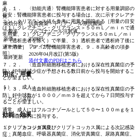
麻
７．１． 〈効能共通〉腎機能障害患者に対する用量調節の
向
目安：腎機能障害患者に投与する場合は、次に示すクレアチ
覚
ニン・クリアランス値を参考に用量を調節する［用量の目安
薬効分類
抗真菌薬 > トリアゾール系抗菌薬
は１）クレアチニン・クリアランス＞５０ｍＬ／ｍｉｎで通
一般名
フルコナゾール注射液
常用量、２）クレアチニン・クリアランス≦５０ｍＬ／ｍｉ
薬価
2598
円
ｎ（透析患者を除く）で半量、３）透析患者で透析終了後に
メーカー
ファイザー
通常用量］〔９．２腎機能障害患者、９．８高齢者の項参
照〕。
2026年04月改訂(第5版)
最終更新
添付文書のPDFはこちら
７．２． 〈造血幹細胞移植患者における深在性真菌症の予
防〉好中球減少症が予想される数日前から投与を開始するこ
用法・用量
とが望ましい。
１）． 成人：
７．３． 〈造血幹細胞移植患者における深在性真菌症の予
防〉好中球数が１０００／ｍｍ３を超えてから７日間投与す
〈カンジダ症〉
ることが望ましい。
通常、成人にはフルコナゾールとして５０〜１００ｍｇを１
効能・効果
日１回静脈内に投与する。
１）． カンジダ属及びクリプトコッカス属による次記感染
〈クリプトコッカス症〉
症：真菌血症、呼吸器真菌症、消化管真菌症、尿路真菌症、