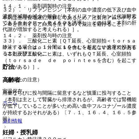
１４．１． 薬剤調製時の注意
３２）． リファンピシン［本剤の血中濃度の低下及び血中
濃度半減期の減少の報告がある（リファンピシンは代謝酵素
本剤は生理食塩液に溶解してあるため、注射用アムホテリシ
であるチトクロームＰ４５０を誘導し、その結果、本剤の肝
ンＢと併用すると白濁を生ずるので混注を避けること。
代謝が増加すると考えられる）］。
１４．２． 薬剤投与時の注意
３３）． 三酸化二ヒ素［ＱＴ延長、心室頻拍＜ｔｏｒｓａ
静注する場合は、１分間に１０ｍＬを超えない速度で投与す
ｄｅ ｄｅ ｐｏｉｎｔｅｓを含む＞を起こすおそれがある
ることが望ましい。
（本剤及び三酸化二ヒ素は、いずれもＱＴ延長、心室頻拍
（ｔｏｒｓａｄｅ ｄｅ ｐｏｉｎｔｅｓを含む）を起こす
貯法
ことがある）］。
高齢者
（保管上の注意）
室温保存。
用量ならびに投与間隔に留意するなど慎重に投与すること
（本剤は主として腎臓から排泄されるが、高齢者では腎機能
ホーム
が低下していることが多いため高い血中フルコナゾール濃度
が持続するおそれがある）〔７．１、１６．４、１６．５参
照〕。
薬剤情報
妊婦・授乳婦