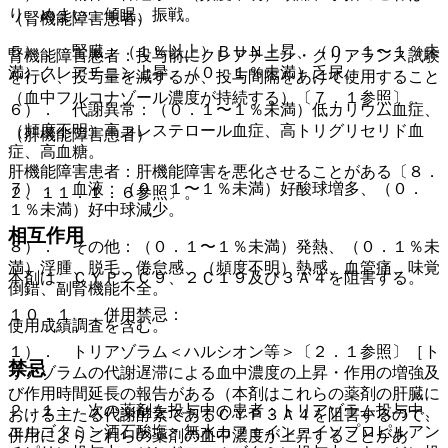
り、めまい、傾眠、振戦。
（腎機能障害患者）
５）． 腎臓：（１％以上）ＢＵＮ上昇、（０．１〜１％未
腎機能障害患者：投与前にクレアチニン・クリアランス試験
満）クレアチニン上昇、（０．１％未満）乏尿。
を行い、投与量を減ずるか、投与間隔をあけて使用すること
（血中フルコナゾール濃度が持続する）〔７．１参照〕。
６）． 代謝異常：（０．１〜１％未満）低カリウム血症、
（頻度不明）高コレステロール血症、高トリグリセリド血
（肝機能障害患者）
症、高血糖。
肝機能障害患者：肝機能障害を悪化させることがある〔８．
７）． 血液：（０．１〜１％未満）好酸球増多、（０．
２、１１．１．６参照〕。
１％未満）好中球減少。
相互作用
８）． その他：（０．１〜１％未満）発熱、（０．１％未
満）浮腫、脱毛、倦怠感、（頻度不明）熱感、血管痛、味覚
本剤は、ＣＹＰ２Ｃ９、２Ｃ１９及び３Ａ４を阻害する。
倒錯、副腎機能不全。
１０．１． 併用禁忌：
使用成績調査を含む。
１）． トリアゾラム＜ハルシオン等＞〔２．１参照〕［ト
禁忌
リアゾラムの代謝遅滞による血中濃度の上昇・作用の増強及
び作用時間延長の報告がある（本剤はこれらの薬剤の肝臓に
２．１． 次の薬剤を投与中の患者：トリアゾラム投与中、
おける主たる代謝酵素であるＣＹＰ３Ａ４を阻害するので、
エルゴタミン酒石酸塩・無水カフェイン・イソプロピルアン
併用によりこれらの薬剤の血中濃度が上昇することがあ