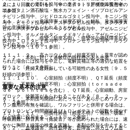
２．１． 次の薬剤を投与中の患者：トリアゾラム投与中、
止により回復している）〔８．２、９．３肝機能障害患者の
エルゴタミン酒石酸塩・無水カフェイン・イソプロピルアン
項参照〕。
チピリン投与中、ジヒドロエルゴタミン投与中、キニジン投
１１．１．７． 意識障害（頻度不明）：錯乱、見当識障害
与中、ピモジド投与中、アスナプレビル投与中、ダクラタス
等の意識障害があらわれることがある。
ビル・アスナプレビル・ベクラブビル投与中、アゼルニジピ
ン投与中、オルメサルタン メドキソミル・アゼルニジピン
１１．１．８． 痙攣（頻度不明）：痙攣等の神経障害があ
投与中、ロミタピド投与中、ブロナンセリン投与中、ルラシ
らわれることがある。
ドン投与中〔１０．１参照〕。
１１．１．９． 高カリウム血症（頻度不明）：異常が認め
２．２． 本剤に対して過敏症の既往歴のある患者。
られた場合には投与を中止し、電解質補正等の適切な処置を
行うこと〔８．２参照〕。
２．３． 妊婦又は妊娠している可能性のある女性〔９．５
妊婦の項参照〕。
１１．１．１０． 心室頻拍（頻度不明）、ＱＴ延長（頻度
不明）、不整脈（頻度不明）：心室頻拍（ｔｏｒｓａｄｅ
重要な基本的注意
ｄｅ ｐｏｉｎｔｅｓを含む）、ＱＴ延長、心室細動、房室
ブロック、徐脈等があらわれることがある〔８．２、９．
８．１． 本剤投与開始にあたっては、あらかじめワルファ
１．２参照〕。
リン服用の有無を確認し、ワルファリンと併用する場合は、
プロトロンビン時間測定及びトロンボテストの回数を増やす
１１．１．１１． 間質性肺炎（頻度不明）：発熱、咳嗽、
など慎重に投与すること〔１０．２参照〕。
呼吸困難、肺音異常（捻髪音）等が認められた場合には、速
やかに胸部Ｘ線等の検査を実施し、本剤の投与を中止すると
８．２． 血液障害、急性腎障害、肝障害、高カリウム血