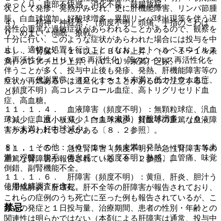
ゃっくり、腹部不快感、消化不良、鼓腸放屁。
状として発疹、発熱がみられ、更に肝機能障害、リンパ節腫
脹、白血球増加、好酸球増多、異型リンパ球出現等を伴う遅
４）． 精神・神経系：（頻度不明）頭痛、手指のこわば
発性の重篤な過敏症状があらわれることがあるので、観察を
り、めまい、傾眠、振戦。
十分に行い、このような症状があらわれた場合には投与を中
止し、適切な処置を行うこと（なお、ヒトヘルペスウイルス
５）． 腎臓：（１％以上）ＢＵＮ上昇、（０．１〜１％未
６再活性化（ＨＨＶ−６再活性化）等のウイルス再活性化を
満）クレアチニン上昇、（０．１％未満）乏尿。
伴うことが多く、投与中止後も発疹、発熱、肝機能障害等の
６）． 代謝異常：（０．１〜１％未満）低カリウム血症、
症状が再燃あるいは遷延化することがあるので注意するこ
（頻度不明）高コレステロール血症、高トリグリセリド血
と）。
症、高血糖。
１１．１．４． 血液障害（頻度不明）：無顆粒球症、汎血
７）． 血液：（０．１〜１％未満）好酸球増多、（０．
球減少症、血小板減少、白血球減少、貧血等の重篤な血液障
１％未満）好中球減少。
害があらわれることがある〔８．２参照〕。
８）． その他：（０．１〜１％未満）発熱、（０．１％未
１１．１．５． 急性腎障害（頻度不明）：急性腎障害等の
満）浮腫、脱毛、倦怠感、（頻度不明）熱感、血管痛、味覚
重篤な腎障害が報告されている〔８．２参照〕。
倒錯、副腎機能不全。
１１．１．６． 肝障害（頻度不明）：黄疸、肝炎、胆汁う
使用成績調査を含む。
っ滞性肝炎、肝壊死、肝不全等の肝障害が報告されており、
これらの症例のうち死亡に至った例も報告されているが、こ
禁忌
れらの発症と１日投与量、治療期間、患者の性別・年齢との
関連性は明らかではない（本剤による肝障害は通常、投与中