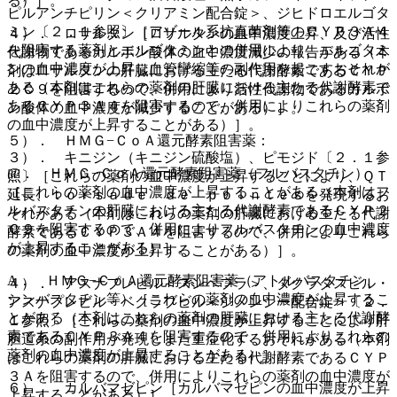
る）］。
ピルアンチピリン＜クリアミン配合錠＞、ジヒドロエルゴタ
ミン〔２．１参照〕［アゾール系抗真菌剤等のＣＹＰ３Ａ４
４）． ロサルタン［ロサルタンの血中濃度上昇、及び活性
を阻害する薬剤とエルゴタミンとの併用により、エルゴタミ
代謝物であるカルボン酸体の血中濃度減少の報告がある（本
ンの血中濃度が上昇し血管攣縮等の副作用を起こすおそれが
剤はロサルタンの肝臓における主たる代謝酵素であるＣＹＰ
ある（本剤はこれらの薬剤の肝臓における主たる代謝酵素で
２Ｃ９を阻害するので、併用により活性代謝物であるカルボ
あるＣＹＰ３Ａ４を阻害するので、併用によりこれらの薬剤
ン酸体の血中濃度が減少することがある）］。
の血中濃度が上昇することがある）］。
５）． ＨＭＧ−ＣｏＡ還元酵素阻害薬：
３）． キニジン（キニジン硫酸塩）、ピモジド〔２．１参
@． ＨＭＧ−ＣｏＡ還元酵素阻害薬（フルバスタチン）
照〕［これらの薬剤の血中濃度が上昇することにより、ＱＴ
［これらの薬剤の血中濃度が上昇することがある（本剤はフ
延長、ｔｏｒｓａｄｅ ｄｅ ｐｏｉｎｔｅｓを発現するお
ルバスタチンの肝臓における主たる代謝酵素であるＣＹＰ２
それがある（本剤はこれらの薬剤の肝臓における主たる代謝
Ｃ９を阻害するので、併用によりフルバスタチンの血中濃度
酵素であるＣＹＰ３Ａ４を阻害するので、併用によりこれら
が上昇することがある）］。
の薬剤の血中濃度が上昇することがある）］。
A． ＨＭＧ−ＣｏＡ還元酵素阻害薬（アトルバスタチン、
４）． アスナプレビル＜スンベプラ＞、ダクラタスビル・
シンバスタチン等）［これらの薬剤の血中濃度が上昇するこ
アスナプレビル・ベクラブビル＜ジメンシー配合錠＞〔２．
とがある（本剤はこれらの薬剤の肝臓における主たる代謝酵
１参照〕［これらの薬剤の血中濃度が上昇することにより肝
素であるＣＹＰ３Ａ４を阻害するので、併用によりこれらの
胆道系の副作用が発現しまた重症化するおそれがある（本剤
薬剤の血中濃度が上昇することがある）］。
はこれらの薬剤の肝臓における主たる代謝酵素であるＣＹＰ
３Ａを阻害するので、併用によりこれらの薬剤の血中濃度が
６）． カルバマゼピン［カルバマゼピンの血中濃度が上昇
上昇することがある）］。