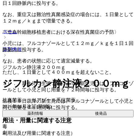
日１回静脈内に投与する。
なお、重症又は難治性真菌感染症の場合には、１日量として
１２ｍｇ／ｋｇまで増量できる。
ホーム
〈造血幹細胞移植患者における深在性真菌症の予防〉
小児には、フルコナゾールとして１２ｍｇ／ｋｇを１日１回
薬剤情報
静脈内に投与する。
なお、患者の状態に応じて適宜減量する。
ジフルカン静注液２００ｍｇ
ただし、１日量として４００ｍｇを超えないこと。
ジフルカン静注液２００ｍｇ
３）． 新生児：生後１４日までの新生児には、フルコナゾ
ールとして小児と同じ用量を７２時間毎に投与する。
抗真菌薬 > トリアゾール系抗菌薬
生後１５日以降の新生児には、フルコナゾールとして小児と
2026年04月改訂(第5版)
同じ用量を４８時間毎に投与する。
薬剤情報
後発品
用法・用量に関連する注意
先
毒
劇
（用法及び用量に関連する注意）