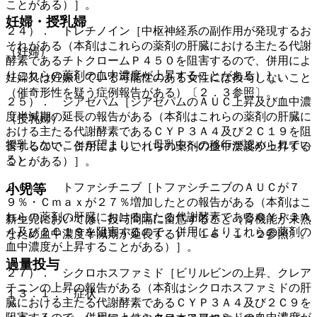
ことがある）］。
妊婦・授乳婦
２４）． トレチノイン［中枢神経系の副作用が発現するお
それがある（本剤はこれらの薬剤の肝臓における主たる代謝
（妊婦）
酵素であるチトクロームＰ４５０を阻害するので、併用によ
りこれらの薬剤の血中濃度が上昇することがある）］。
妊婦又は妊娠している可能性のある女性には投与しないこと
（催奇形性を疑う症例報告がある）〔２．３参照〕。
２５）． ジアゼパム［ジアゼパムのＡＵＣ上昇及び血中濃
度半減期の延長の報告がある（本剤はこれらの薬剤の肝臓に
（授乳婦）
おける主たる代謝酵素であるＣＹＰ３Ａ４及び２Ｃ１９を阻
授乳しないことが望ましい（母乳中への移行が認められてい
害するので、併用によりこれらの薬剤の血中濃度が上昇する
る）。
ことがある）］。
２６）． トファシチニブ［トファシチニブのＡＵＣが７
小児等
９％・Ｃｍａｘが２７％増加したとの報告がある（本剤はこ
れらの薬剤の肝臓における主たる代謝酵素であるＣＹＰ３Ａ
新生児においては、投与間隔に留意すること（腎機能が未熟
４及び２Ｃ１９を阻害するので、併用によりこれらの薬剤の
なため血中濃度半減期が延長する）〔１６．１．２参照〕。
血中濃度が上昇することがある）］。
過量投与
２７）． シクロホスファミド［ビリルビンの上昇、クレア
チニンの上昇の報告がある（本剤はシクロホスファミドの肝
１３．１． 症状
臓における主たる代謝酵素であるＣＹＰ３Ａ４及び２Ｃ９を