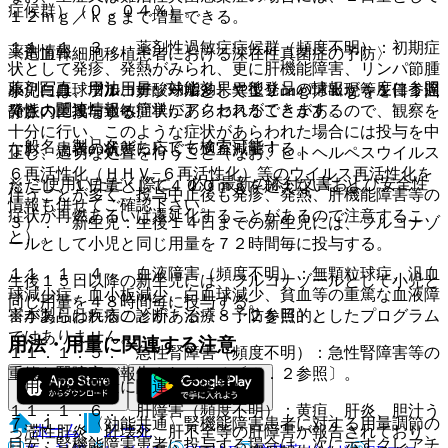
症候群）（０．０４％）。
１２ｍｇ／ｋｇまで増量できる。
１１．１．３． 薬剤性過敏症症候群（頻度不明）：初期症
薬剤情報
〈造血幹細胞移植患者における深在性真菌症の予防〉
状として発疹、発熱がみられ、更に肝機能障害、リンパ節腫
薬剤写真、用法用量、効能効果や後発品の情報が一度に参照
脹、白血球増加、好酸球増多、異型リンパ球出現等を伴う遅
小児には、フルコナゾールとして１２ｍｇ／ｋｇを１日１回
でき、関連情報へ簡単にアクセスができます。
発性の重篤な過敏症状があらわれることがあるので、観察を
静脈内に投与する。
十分に行い、このような症状があらわれた場合には投与を中
一般名、製品名どちらでも検索可能！
なお、患者の状態に応じて適宜減量する。
止し、適切な処置を行うこと（なお、ヒトヘルペスウイルス
６再活性化（ＨＨＶ−６再活性化）等のウイルス再活性化を
※ ご使用いただく際に、必ず最新の添付文書および安全性
ただし、１日量として４００ｍｇを超えないこと。
伴うことが多く、投与中止後も発疹、発熱、肝機能障害等の
情報も併せてご確認下さい。
症状が再燃あるいは遷延化することがあるので注意するこ
３）． 新生児：生後１４日までの新生児には、フルコナゾ
と）。
ールとして小児と同じ用量を７２時間毎に投与する。
１１．１．４． 血液障害（頻度不明）：無顆粒球症、汎血
生後１５日以降の新生児には、フルコナゾールとして小児と
球減少症、血小板減少、白血球減少、貧血等の重篤な血液障
同じ用量を４８時間毎に投与する。
※本製品は疾病の診断・治療・予防を目的としたプログラム
害があらわれることがある〔８．２参照〕。
ではありません。
用法・用量に関連する注意
１１．１．５． 急性腎障害（頻度不明）：急性腎障害等の
重篤な腎障害が報告されている〔８．２参照〕。
（用法及び用量に関連する注意）
１１．１．６． 肝障害（頻度不明）：黄疸、肝炎、胆汁う
７．１． 〈効能共通〉腎機能障害患者に対する用量調節の
ホーム
ノート
っ滞性肝炎、肝壊死、肝不全等の肝障害が報告されており、
目安：腎機能障害患者に投与する場合は、次に示すクレアチ