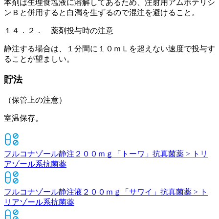
本剤は生理食塩液に溶解してあるため、注射用アムホテリシ
ンＢと併用すると白濁を生ずるので混注を避けること。
１４．２． 薬剤投与時の注意
静注する場合は、１分間に１０ｍＬを超えない速度で投与す
ることが望ましい。
貯法
（保管上の注意）
室温保存。
フルコナゾール静注２００ｍｇ「トーワ」
抗真菌薬 > トリ
アゾール系抗菌薬
フルコナゾール静注液２００ｍｇ「サワイ」
抗真菌薬 > ト
リアゾール系抗菌薬