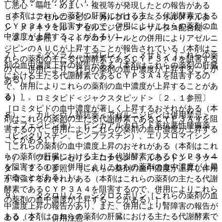
し悪心・嘔吐・めまい・複視等が発現したとの報告がある
（本剤はこれらの薬剤の肝臓における主たる代謝酵素である
５）． アゼルニジピン＜カルブロック＞、オルメサルタ
ＣＹＰ３Ａ４を阻害するので、併用によりこれらの薬剤の血
ン メドキソミル・アゼルニジピン＜レザルタス配合錠＞
中濃度が上昇することがある）］。
〔２．１参照〕［イトラコナゾールとの併用によりアゼルニ
ジピンのＡＵＣが上昇することが報告されている（本剤はこ
７）． ミダゾラム、エプレレノン、メサドン［これらの薬
れらの薬剤の主たる代謝酵素であるＣＹＰ３Ａ４を阻害する
剤の血中濃度上昇の報告がある（本剤はこれらの薬剤の肝臓
ので、併用によりこれらの薬剤の血中濃度が上昇することが
における主たる代謝酵素であるＣＹＰ３Ａ４を阻害するの
ある）］。
で、併用によりこれらの薬剤の血中濃度が上昇することがあ
る）］。
６）． ロミタピド＜ジャクスタピッド＞〔２．１参照〕
［ロミタピドの血中濃度が著しく上昇するおそれがある（本
８）． カルシウム拮抗薬＜アゼルニジピンは併用禁忌＞
剤はこれらの薬剤の主たる代謝酵素であるＣＹＰ３Ａ４を阻
（ニフェジピン等）、ビンカアルカロイド系抗悪性腫瘍薬
害するので、併用によりこれらの薬剤の血中濃度が上昇する
（ビンクリスチン、ビンブラスチン）、エリスロマイシン
ことがある）］。
［これらの薬剤の血中濃度上昇のおそれがある（本剤はこれ
らの薬剤の肝臓における主たる代謝酵素であるＣＹＰ３Ａ４
７）． ブロナンセリン＜ロナセン＞、ルラシドン＜ラツー
を阻害するので、併用によりこれらの薬剤の血中濃度が上昇
ダ＞〔２．１参照〕［これらの薬剤の血中濃度が上昇し作用
することがある）］。
が増強するおそれがある（本剤はこれらの薬剤の主たる代謝
酵素であるＣＹＰ３Ａ４を阻害するので、併用によりこれら
９）． タクロリムス、シクロスポリン［これらの薬剤の血
の薬剤の血中濃度が上昇することがある）］。
中濃度上昇の報告があり、また、併用により腎障害の報告が
ある（本剤はこれらの薬剤の肝臓における主たる代謝酵素で
１０．２． 併用注意：