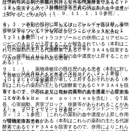
肝機能検査、血中電解質検査、心電図検査等を行うこと
はこれらの薬剤の肝臓における主たる代謝酵素であるＣＹＰ
〔９．１．２、９．３肝機能障害患者の項、１１．１．４
３Ａを阻害するので、併用によりこれらの薬剤の血中濃度が
−１１．１．６、１１．１．９、１１．１．１０参照〕。
上昇することがある）］。
８．３． 本剤の投与に際しては、アレルギー既往歴、薬物
５）． アゼルニジピン＜カルブロック＞、オルメサルタ
過敏症等について十分な問診を行うこと〔９．１．１、１
ン メドキソミル・アゼルニジピン＜レザルタス配合錠＞
１．１．１参照〕。
〔２．１参照〕［イトラコナゾールとの併用によりアゼルニ
ジピンのＡＵＣが上昇することが報告されている（本剤はこ
（特定の背景を有する患者に関する注意）
れらの薬剤の主たる代謝酵素であるＣＹＰ３Ａ４を阻害する
ので、併用によりこれらの薬剤の血中濃度が上昇することが
（合併症・既往歴等のある患者）
ある）］。
９．１．１． 薬物過敏症の既往歴のある患者（本剤に対し
６）． ロミタピド＜ジャクスタピッド＞〔２．１参照〕
て過敏症の既往歴のある患者には投与しないこと）〔８．
［ロミタピドの血中濃度が著しく上昇するおそれがある（本
３、１１．１．１参照〕。
剤はこれらの薬剤の主たる代謝酵素であるＣＹＰ３Ａ４を阻
害するので、併用によりこれらの薬剤の血中濃度が上昇する
９．１．２． 心疾患又は電解質異常のある患者：心室頻拍
ことがある）］。
（ｔｏｒｓａｄｅ ｄｅ ｐｏｉｎｔｅｓを含む）、ＱＴ延
長、心室細動、房室ブロック、徐脈等があらわれることがあ
７）． ブロナンセリン＜ロナセン＞、ルラシドン＜ラツー
る〔８．２、１１．１．１０参照〕。
ダ＞〔２．１参照〕［これらの薬剤の血中濃度が上昇し作用
が増強するおそれがある（本剤はこれらの薬剤の主たる代謝
（腎機能障害患者）
酵素であるＣＹＰ３Ａ４を阻害するので、併用によりこれら