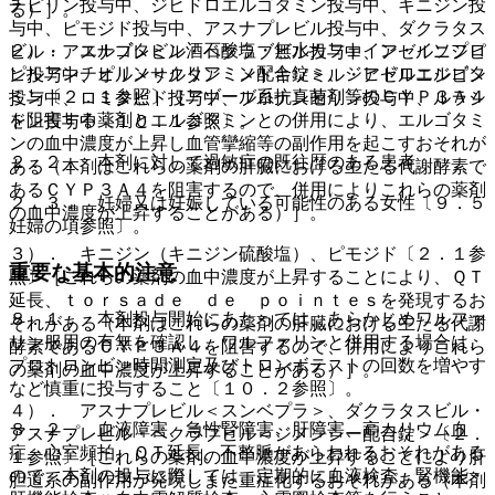
チピリン投与中、ジヒドロエルゴタミン投与中、キニジン投
る）］。
与中、ピモジド投与中、アスナプレビル投与中、ダクラタス
２）． エルゴタミン酒石酸塩・無水カフェイン・イソプロ
ビル・アスナプレビル・ベクラブビル投与中、アゼルニジピ
ピルアンチピリン＜クリアミン配合錠＞、ジヒドロエルゴタ
ン投与中、オルメサルタン メドキソミル・アゼルニジピン
ミン〔２．１参照〕［アゾール系抗真菌剤等のＣＹＰ３Ａ４
投与中、ロミタピド投与中、ブロナンセリン投与中、ルラシ
を阻害する薬剤とエルゴタミンとの併用により、エルゴタミ
ドン投与中〔１０．１参照〕。
ンの血中濃度が上昇し血管攣縮等の副作用を起こすおそれが
２．２． 本剤に対して過敏症の既往歴のある患者。
ある（本剤はこれらの薬剤の肝臓における主たる代謝酵素で
あるＣＹＰ３Ａ４を阻害するので、併用によりこれらの薬剤
２．３． 妊婦又は妊娠している可能性のある女性〔９．５
の血中濃度が上昇することがある）］。
妊婦の項参照〕。
３）． キニジン（キニジン硫酸塩）、ピモジド〔２．１参
重要な基本的注意
照〕［これらの薬剤の血中濃度が上昇することにより、ＱＴ
延長、ｔｏｒｓａｄｅ ｄｅ ｐｏｉｎｔｅｓを発現するお
８．１． 本剤投与開始にあたっては、あらかじめワルファ
それがある（本剤はこれらの薬剤の肝臓における主たる代謝
リン服用の有無を確認し、ワルファリンと併用する場合は、
酵素であるＣＹＰ３Ａ４を阻害するので、併用によりこれら
プロトロンビン時間測定及びトロンボテストの回数を増やす
の薬剤の血中濃度が上昇することがある）］。
など慎重に投与すること〔１０．２参照〕。
４）． アスナプレビル＜スンベプラ＞、ダクラタスビル・
８．２． 血液障害、急性腎障害、肝障害、高カリウム血
アスナプレビル・ベクラブビル＜ジメンシー配合錠＞〔２．
症、心室頻拍、ＱＴ延長、不整脈があらわれるおそれがある
１参照〕［これらの薬剤の血中濃度が上昇することにより肝
ので、本剤の投与に際しては、定期的に血液検査、腎機能・
胆道系の副作用が発現しまた重症化するおそれがある（本剤