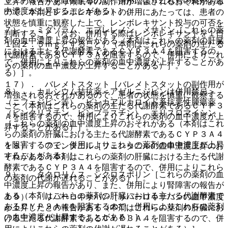
ＣＹＰ３Ａ４を阻害するので、併用によりこれらの薬剤の血
上昇の報告があり傾眠等の副作用が増強されるおそれがある
中濃度が上昇することがある）］。
ので、本剤とレンボレキサントの併用にあたっては、患者の
状態を慎重に観察した上で、レンボレキサント投与の可否を
７）． ミダゾラム、エプレレノン、メサドン［これらの薬
判断すること（なお、併用する際はレンボレキサントを１日
剤の血中濃度上昇の報告がある（本剤はこれらの薬剤の肝臓
１回２．５ｍｇとすること）（本剤はこれらの薬剤の主たる
における主たる代謝酵素であるＣＹＰ３Ａ４を阻害するの
代謝酵素であるＣＹＰ３Ａを阻害するので、併用によりこれ
で、併用によりこれらの薬剤の血中濃度が上昇することがあ
らの薬剤の血中濃度が上昇することがある）］。
る）］。
１７）． バレメトスタット［バレメトスタットの副作用が
８）． カルシウム拮抗薬＜アゼルニジピンは併用禁忌＞
増強されるおそれがあるので、患者の状態を慎重に観察する
（ニフェジピン等）、ビンカアルカロイド系抗悪性腫瘍薬
こと（本剤はこれらの薬剤の主たる代謝酵素であるＣＹＰ３
（ビンクリスチン、ビンブラスチン）、エリスロマイシン
Ａを阻害するので、併用によりこれらの薬剤の血中濃度が上
［これらの薬剤の血中濃度上昇のおそれがある（本剤はこれ
昇することがある）］。
らの薬剤の肝臓における主たる代謝酵素であるＣＹＰ３Ａ４
を阻害するので、併用によりこれらの薬剤の血中濃度が上昇
１８）． フェンタニル［フェンタニルの血中濃度上昇のお
することがある）］。
それがある（本剤はこれらの薬剤の肝臓における主たる代謝
酵素であるＣＹＰ３Ａ４を阻害するので、併用によりこれら
９）． タクロリムス、シクロスポリン［これらの薬剤の血
の薬剤の代謝が遅れることがある）］。
中濃度上昇の報告があり、また、併用により腎障害の報告が
ある（本剤はこれらの薬剤の肝臓における主たる代謝酵素で
１９）． リバーロキサバン［リバーロキサバンの血中濃度
あるＣＹＰ３Ａ４を阻害するので、併用によりこれらの薬剤
が上昇したとの報告がある（本剤はこれらの薬剤の肝臓にお
の血中濃度が上昇することがある）］。
ける主たる代謝酵素であるＣＹＰ３Ａ４を阻害するので、併