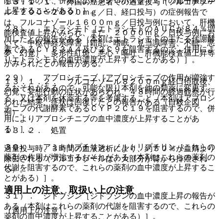
阻害するので、併用によりシクロホスファミドの血中濃度が
１３．１．１． 外国の癌患者での過量投与（フルコナゾー
上昇することがある）］。
ル１２００〜２０００ｍｇ／日、経口投与）の症例報告で
は、フルコナゾール１６００ｍｇ／日投与例において、肝機
２８）． エトラシモド［エトラシモドのＡＵＣが８４％増
能検査値上昇がみられ、また、２０００ｍｇ／日投与例にお
加したとの報告がある（本剤はエトラシモドの主たる代謝酵
いて、中枢神経系障害（錯乱、嗜眠、見当識障害、不眠、悪
素であるＣＹＰ３Ａ４及び２Ｃ９を阻害するので、併用によ
夢、幻覚）、多形性紅斑、悪心・嘔吐、肝機能検査値上昇等
りエトラシモドの血中濃度が上昇することがある）］。
がみられたとの報告がある。
２９）． アブロシチニブ［アブロシチニブの作用が増強す
１３．１．２． フルコナゾール８２００ｍｇ経口摂取後、
るおそれがあるので、可能な限り本剤を他の類薬に変更す
幻覚、妄想行動の症状があらわれ、４８時間の経過観察が行
る、又は本剤を休薬する等を考慮すること（本剤はアブロシ
われた結果、症状は回復したとの報告がある（自殺企図
チニブの代謝酵素であるＣＹＰ２Ｃ１９を阻害するので、併
例）。
用によりアブロシチニブの血中濃度が上昇することがあ
る）］。
１３．２． 処置
３０）． アミトリプチリン、ノルトリプチリン［これらの
過量投与時、３時間の血液透析により、約５０％が血清より
薬剤の作用が増強するおそれがある（本剤はこれらの薬剤の
除去される（フルコナゾールは、大部分が腎から排泄され
代謝を阻害するので、これらの薬剤の血中濃度が上昇するこ
る）。
とがある）］。
適用上の注意、取扱い上の注意
３１）． ジドブジン［ジドブジンの血中濃度上昇の報告が
ある（本剤はこれらの薬剤の代謝を阻害するので、これらの
（適用上の注意）
薬剤の血中濃度が上昇することがある）］。