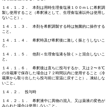
１４．１．２． 本剤は用時生理食塩液１００ｍＬに希釈調
製し使用すること（希釈液として、生理食塩液以外は使用し
ないこと）。
１４．１．３． 本剤を希釈調製する時は無菌的に操作する
こと。
１４．１．４． 希釈時及び希釈後に激しく振とうしないこ
と。
１４．１．５． 他剤＜生理食塩液を除く＞と混合しないこ
と。
１４．１．６． 希釈後は直ちに投与するか、又は２〜８℃
の冷蔵庫で保存した場合は７２時間以内に使用すること（冷
蔵庫から取り出したら投与前に室温に戻すこと）。凍結しな
いこと。
１４．２． 投与時
１４．２．１． 希釈液中に異物の混入、又は薬液の変色が
みられた場合は使用しないこと。