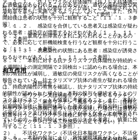
９．１．１． 抗ＪＣウイルス抗体陽性（抗ＪＣＶ抗体陽
む過敏症があらわれることがあるので、適切な薬剤治療や緊
性）の患者：ＰＭＬの発症リスクが高いことが確認されてい
急処置を直ちに実施できるようにしておくこと。また、投与
る〔１．１−１．３、８．１、１１．１．１参照〕。
開始後は患者の状態を十分に観察すること〔１１．１．３参
照〕。
９．１．２． 感染症を合併している患者又は感染症が疑わ
れる患者：感染症が増悪するおそれがある〔１．１、１１．
８．３． 重篤な肝障害がまれにあらわれることがあるの
１．２参照〕。
で、必要に応じて肝機能検査を行うなど観察を十分に行うこ
と〔１１．１．４参照〕。
９．１．３． 易感染性の状態にある患者：感染症が誘発さ
れるおそれがある〔１．１、１１．１．２参照〕。
８．４． 本剤に対する抗ナタリズマブ抗体陽性が持続的＜
６週間以上の測定間隔で２回検出＞に認められる場合は、本
相互作用
剤の有効性が減弱し、過敏症の発症リスクが高くなることが
報告されている。抗ナタリズマブ抗体の産生が疑われる場合
１０．２． 併用注意：
は、持続的陽性の有無を確認し、抗ナタリズマブ抗体の持続
的陽性が認められた場合は、本剤の投与を継続することのリ
１）． 生ワクチン又は弱毒生ワクチン（ＢＣＧワクチン、
スク及びベネフィットを慎重に考慮すること。また、本剤を
ポリオワクチン、麻疹ワクチン、風疹ワクチン等）［接種し
短期間投与後に長期間休薬した患者では、再投与時に過敏症
た生ワクチンの原病に基づく症状が発現した場合には適切な
の発症リスク及び抗体産生リスクが高くなることが報告され
処置を行うこと（ワクチン接種に対する応答が不明であり、
ているので、再投与時はそれらのリスクを考慮し、慎重に投
また、生ワクチンによる二次感染が否定できない）］。
与すること〔１１．１．３参照〕。
２）． 不活化ワクチン（不活化日本脳炎ワクチン、不活化
８．５． 本剤の投与により、急性網膜壊死があらわれ、両
インフルエンザワクチン等）［ワクチンの効果を減弱させる