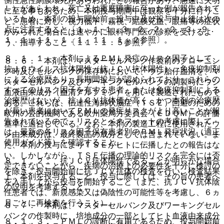
側性急性網膜壊死があらわれたとの報告があり、急速に失明
Ｌ）があらわれ、死亡又は重度障害に至った例が報告されて
に至る事もあるため、本剤投与期間中は観察を十分に行うこ
いるため、本剤の投与開始前、投与中及び投与中止後は次の
と。患者に対し、視力低下、霧視、結膜充血、眼痛等の症状
点に注意すること〔１．１−１．３、２．２、２．３、９．
がみられた場合には速やかに眼科専門医の診察を受けるよ
１．１、１１．１．１、１１．１．２参照〕。
う、指導すること〔１１．１．５参照〕。
８．１．１． 本剤によるＰＭＬ発症のリスク因子として、
８．６． 本剤は、マスターセルバンク作製前のクローニン
抗ＪＣウイルス抗体陽性（抗ＪＣＶ抗体陽性）、免疫抑制剤
グ時及びセルバンクの保存時において、ウシ胎仔血清を、マ
による治療歴あり、長期間投与が認められており、これらの
スターセルバンク及びワーキングセルバンクの調製時にウシ
すべてのリスク因子を有する患者、または免疫抑制剤による
血液由来成分（血清アルブミン）を用いて製造されたもので
治療歴はないが、抗ＪＣＶ抗体価が高く、かつ本剤の治療歴
ある。これらは、伝達性海綿状脳症（ＴＳＥ）回避のための
が長い患者においてＰＭＬの発症リスクがより高いことが報
欧州の公的機関である欧州薬局方委員会（ＥＤＱＭ）の評価
告されているので、リスクとベネフィットの考慮に際して
基準に適合している。なお、本剤の製造工程に使用されたウ
は、最新の各リスク因子保有患者別のＰＭＬ発症状況（適正
シ由来成分は、最終製品の成分としては含まれていない。ま
使用ガイド等）を確認すること。
た、本剤の投与によりＴＳＥがヒトに伝播したとの報告はな
い。しかしながら、ＴＳＥ伝播の理論的リスクを完全には否
８．１．２． 抗ＪＣＶ抗体陽性であることが明らかな場合
定できないことから、疾病の治療上の必要性を十分に検討の
を除き、投与開始前に抗ＪＣＶ抗体の検査を行い、検査結果
上、本剤を投与すること。投与に際しては、その旨の患者へ
を入手してから投与を開始すること（また、抗ＪＣＶ抗体陰
の説明を考慮すること。
性患者では、新規感染又は偽陰性の可能性等を考慮し、６ヵ
月ごとに再検査を行うこと）。
８．７． 本剤は、マスターセルバンク及びワーキングセル
バンクの作製時に、培地成分の一部としてヒト血液由来成分
８．１．３． ＰＭＬの診断に有用であるため、投与開始前