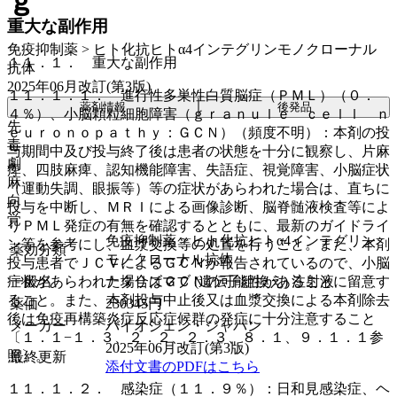
ｇ
重大な副作用
免疫抑制薬 > ヒト化抗ヒトα4インテグリンモノクローナル
１１．１． 重大な副作用
抗体
2025年06月改訂(第3版)
１１．１．１． 進行性多巣性白質脳症（ＰＭＬ）（０．
薬剤情報
後発品
４％）、小脳顆粒細胞障害（ｇｒａｎｕｌｅ ｃｅｌｌ ｎ
先
ｅｕｒｏｎｏｐａｔｈｙ：ＧＣＮ）（頻度不明）：本剤の投
毒
与期間中及び投与終了後は患者の状態を十分に観察し、片麻
劇
痺、四肢麻痺、認知機能障害、失語症、視覚障害、小脳症状
麻
（運動失調、眼振等）等の症状があらわれた場合は、直ちに
向
投与を中断し、ＭＲＩによる画像診断、脳脊髄液検査等によ
覚
りＰＭＬ発症の有無を確認するとともに、最新のガイドライ
免疫抑制薬 > ヒト化抗ヒトα4インテグリン
ン等を参考にし、血漿交換等の処置を行うこと。また、本剤
薬効分類
モノクローナル抗体
投与患者でＪＣＶによるＧＣＮが報告されているので、小脳
一般名
ナタリズマブ (遺伝子組換え) 注射液
症状があらわれた場合はＧＣＮの可能性があることに留意す
ること。また、本剤投与中止後又は血漿交換による本剤除去
薬価
230345
円
後は免疫再構築炎症反応症候群の発症に十分注意すること
メーカー
バイオジェン・ジャパン
〔１．１−１．３、２．２、２．３、８．１、９．１．１参
2025年06月改訂(第3版)
照〕。
最終更新
添付文書のPDFはこちら
１１．１．２． 感染症（１１．９％）：日和見感染症、ヘ