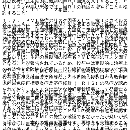
及び投与中は定期的に最新のＭＲＩ画像を入手すること。Ｐ
〔２．２−２．４、８．１、９．１．１−９．１．３、１
ＭＬリスクが高い患者では、ＭＲＩの頻度を増やすことを検
１．１．１、１１．１．２参照〕。
討すること。
１．２． ＰＭＬ発症のリスク因子として、抗ＪＣウイルス
８．１．４． 投与後はＰＭＬを示唆する徴候・症状（片麻
抗体陽性（抗ＪＣＶ抗体陽性）であること、免疫抑制剤によ
痺、四肢麻痺、認知機能障害、失語症、視覚障害等）の発現
る治療歴を有することが報告されているので、本剤の投与開
に十分に注意すること。本剤投与中止時にＰＭＬを示唆する
始に際しては、抗ＪＣウイルス（ＪＣＶ）抗体、免疫抑制剤
所見が認められなかった患者において、投与中止後にＰＭＬ
による治療歴の有無を確認し、治療上の有益性が危険性を上
が発症したという報告があるため、本剤投与中止後少なくと
回るか慎重に判断すること。また、抗ＪＣＶ抗体陽性の患者
も６ヵ月は、ＰＭＬを示唆する徴候・症状の発現に十分に注
においては、本剤の長期間の投与もＰＭＬ発症のリスク因子
意すること。
となることが報告されているため、投与中は定期的に治療上
の有益性と危険性を評価し、投与継続の適切性について慎重
８．１．５． ＰＭＬを発症した本剤投与例の大半で、本剤
に判断すること〔２．２、８．１、９．１．１、１１．１．
投与中止後又は血漿交換等による本剤除去後数日から数週間
１参照〕。
以内に免疫再構築炎症反応症候群（ＩＲＩＳ）の発症が認め
られており、ＩＲＩＳは急速な神経症状増悪として発症する
１．３． 本剤の投与に際しては、ＰＭＬを示唆する徴候・
ことがあり、重篤な神経症状を来し、死亡に至る可能性があ
症状（片麻痺、四肢麻痺、認知機能障害、失語症、視覚障害
るので、本剤投与中止後又は血漿交換等による本剤除去後は
等）の発現に十分注意し、そのような徴候・症状があらわれ
ＩＲＩＳの発症に十分に注意し、異常が認められた場合に
た場合は直ちに投与を中断し、ＰＭＬの発症の有無を確認す
は、適切な処置を行うこと。
ること。なお、ＰＭＬの発症が確認できなかったが疑いが残
る場合には、本剤の投与を再開せず、再検査を実施すること
８．２． 重篤な全身性過敏症（アナフィラキシー等）を含
〔２．２、８．１、９．１．１、１１．１．１参照〕。