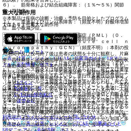
６）． 筋骨格および結合組織障害：（１％〜５％）関節
痛、四肢痛。
重大な副作用
※本製品は疾病の診断・治療・予防を目的としたプログラム
７）． 血液およびリンパ系障害：（頻度不明）好酸球増加
ではありません。
１１．１． 重大な副作用
症、血小板減少症。
１１．１．１． 進行性多巣性白質脳症（ＰＭＬ）（０．
８）． その他：（１％〜５％）不規則月経。
４％）、小脳顆粒細胞障害（ｇｒａｎｕｌｅ ｃｅｌｌ ｎ
ｅｕｒｏｎｏｐａｔｈｙ：ＧＣＮ）（頻度不明）：本剤の投
警告
ホーム
ノート
与期間中及び投与終了後は患者の状態を十分に観察し、片麻
表・計算
レジメン
CTCAE
抗菌薬ガイド
ERマニュ
痺、四肢麻痺、認知機能障害、失語症、視覚障害、小脳症状
１．１． 本剤の投与により進行性多巣性白質脳症（ＰＭ
アル
薬剤情報
ポスト
（運動失調、眼振等）等の症状があらわれた場合は、直ちに
Ｌ）、ヘルペス脳炎又は髄膜炎等があらわれ、死亡又は重度
投与を中断し、ＭＲＩによる画像診断、脳脊髄液検査等によ
障害に至った例が報告されている。進行性多巣性白質脳症
新規登録
りＰＭＬ発症の有無を確認するとともに、最新のガイドライ
（ＰＭＬ）、ヘルペス脳炎又は髄膜炎等があらわれ、死亡又
ログイン
ン等を参考にし、血漿交換等の処置を行うこと。また、本剤
は重度の障害に至った例が報告されていることを患者に十分
監修医師一覧
投与患者でＪＣＶによるＧＣＮが報告されているので、小脳
に説明し同意を得た上で、本剤による治療が適切と判断され
UpToDate特別割引
症状があらわれた場合はＧＣＮの可能性があることに留意す
る場合にのみ投与すること。また、本剤による治療において
運営会社
ること。また、本剤投与中止後又は血漿交換による本剤除去
は、これらの副作用により致命的な経過をたどることがある
後は免疫再構築炎症反応症候群の発症に十分注意すること
© 2021 HOKUTO Inc. All rights reserved.
ので、ＰＭＬ等の重篤な副作用に十分対応できる医療施設に
〔１．１−１．３、２．２、２．３、８．１、９．１．１参
利用規約
プライバシーポリシー
お問い合わせ
おいて、本剤の安全性及び有効性についての十分な知識と多
照〕。
ホーム
表・計算
レジメン
CTCAE
抗菌薬ガイド
発性硬化症の治療経験をもつ医師のもとで投与すること
ERマニュアル
薬剤情報
ポスト
〔２．２−２．４、８．１、９．１．１−９．１．３、１