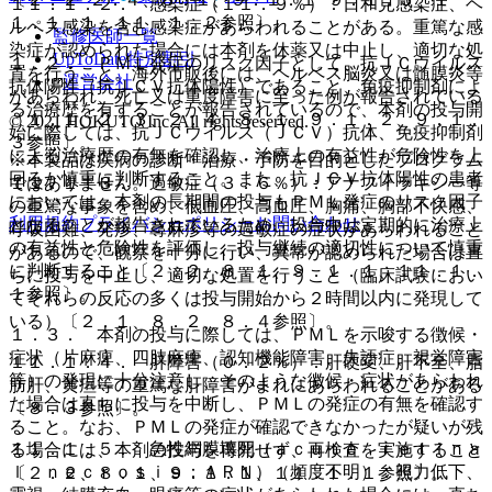
１１．１．２． 感染症（１１．９％）：日和見感染症、ヘ
１．１．１、１１．１．２参照〕。
ルペス感染を含む感染症があらわれることがある。重篤な感
監修医師一覧
染症が認められた場合には本剤を休薬又は中止し、適切な処
UpToDate特別割引
１．２． ＰＭＬ発症のリスク因子として、抗ＪＣウイルス
置を行うこと。海外市販後には、ヘルペス脳炎又は髄膜炎等
運営会社
抗体陽性（抗ＪＣＶ抗体陽性）であること、免疫抑制剤によ
があらわれ、死亡又は重度障害に至った例が報告されている
る治療歴を有することが報告されているので、本剤の投与開
〔１．１、２．３、２．４、８．１、９．１．２、９．１．
© 2021 HOKUTO Inc. All rights reserved.
始に際しては、抗ＪＣウイルス（ＪＣＶ）抗体、免疫抑制剤
３参照〕。
による治療歴の有無を確認し、治療上の有益性が危険性を上
※本製品は疾病の診断・治療・予防を目的としたプログラム
回るか慎重に判断すること。また、抗ＪＣＶ抗体陽性の患者
ではありません。
１１．１．３． 過敏症（３．６％）：アナフィラキシー等
においては、本剤の長期間の投与もＰＭＬ発症のリスク因子
の重篤な事象を含め、低血圧、高血圧、胸痛、胸部不快感、
利用規約
プライバシーポリシー
お問い合わせ
となることが報告されているため、投与中は定期的に治療上
呼吸困難、発疹、蕁麻疹等の過敏症の症状があらわれること
の有益性と危険性を評価し、投与継続の適切性について慎重
があるので、観察を十分に行い、異常が認められた場合は直
に判断すること〔２．２、８．１、９．１．１、１１．１．
ちに投与を中止し、適切な処置を行うこと（臨床試験におい
１参照〕。
てそれらの反応の多くは投与開始から２時間以内に発現して
いる）〔２．１、８．２、８．４参照〕。
１．３． 本剤の投与に際しては、ＰＭＬを示唆する徴候・
症状（片麻痺、四肢麻痺、認知機能障害、失語症、視覚障害
１１．１．４． 肝障害（０．２％）：肝硬変、肝不全、脂
等）の発現に十分注意し、そのような徴候・症状があらわれ
肪肝、黄疸等の重篤な肝障害がまれにあらわれることがある
た場合は直ちに投与を中断し、ＰＭＬの発症の有無を確認す
〔８．３参照〕。
ること。なお、ＰＭＬの発症が確認できなかったが疑いが残
１１．１．５． 急性網膜壊死（ａｃｕｔｅ ｒｅｔｉｎａ
る場合には、本剤の投与を再開せず、再検査を実施すること
ｌ ｎｅｃｒｏｓｉｓ：ＡＲＮ）（頻度不明）：視力低下、
〔２．２、８．１、９．１．１、１１．１．１参照〕。