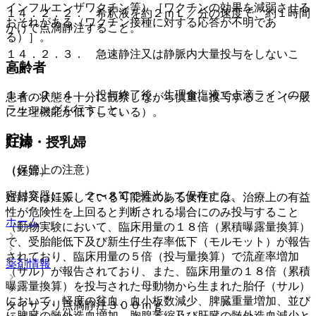
インフルエンザワクチン等）［ワクチンの効果を減弱させる
１４．２．２． 希釈液を約２ｍＬ／分の速度で、約１時間
おそれがある（ワクチン接種に対する応答が不明であ
かけて点滴静注すること。
る）］。
１４．２．３． 急速静注又は静脈内大量投与をしないこ
高齢者
と。
１４．２．４． 投与終了後、生理食塩液で点滴ラインのフ
患者の状態を十分に観察しながら慎重に投与すること（一般
ラッシングを行うこと。
に生理機能が低下している）。
貯法
妊婦・授乳婦
（保管上の注意）
（妊婦）
密封容器にて、２〜８℃で遮光して保存する。
妊婦又は妊娠している可能性のある女性には、治療上の有益
性が危険性を上回ると判断される場合にのみ投与すること
ホーム
（動物実験において、臨床用量の１８倍（累積曝露量換算）
で、受胎能低下及び新生仔生存率低下（モルモット）が報告
されており、臨床用量の５倍（投与量換算）で流産率増加
薬剤情報
（サル）が報告されており、また、臨床用量の１８倍（累積
曝露量換算）を投与された母動物から生まれた胎仔（サル）
において、軽度の貧血、血小板数減少、脾臓重量増加、並び
タイサブリ点滴静注３００ｍｇ
に脾臓の髄外造血増加、胸腺萎縮及び肝臓の髄外造血減少と