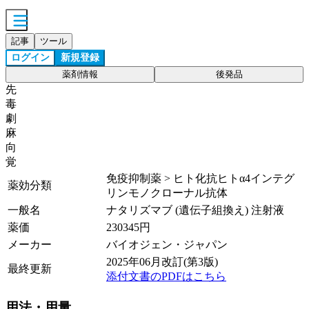
記事
ツール
ログイン
新規登録
薬剤情報
後発品
先
毒
劇
麻
向
覚
免疫抑制薬 > ヒト化抗ヒトα4インテグ
薬効分類
リンモノクローナル抗体
一般名
ナタリズマブ (遺伝子組換え) 注射液
薬価
230345
円
メーカー
バイオジェン・ジャパン
2025年06月改訂(第3版)
最終更新
添付文書のPDFはこちら
用法・用量