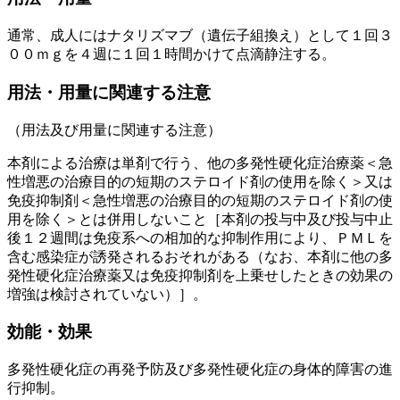
通常、成人にはナタリズマブ（遺伝子組換え）として１回３
００ｍｇを４週に１回１時間かけて点滴静注する。
用法・用量に関連する注意
（用法及び用量に関連する注意）
本剤による治療は単剤で行う、他の多発性硬化症治療薬＜急
性増悪の治療目的の短期のステロイド剤の使用を除く＞又は
免疫抑制剤＜急性増悪の治療目的の短期のステロイド剤の使
用を除く＞とは併用しないこと［本剤の投与中及び投与中止
後１２週間は免疫系への相加的な抑制作用により、ＰＭＬを
含む感染症が誘発されるおそれがある（なお、本剤に他の多
発性硬化症治療薬又は免疫抑制剤を上乗せしたときの効果の
増強は検討されていない）］。
効能・効果
多発性硬化症の再発予防及び多発性硬化症の身体的障害の進
行抑制。