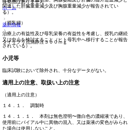
後発品はありません
関連した肝臓重量減少及び胸腺重量減少が報告されてい
ホーム
る）。
（授乳婦）
薬剤情報
治療上の有益性及び母乳栄養の有益性を考慮し、授乳の継続
又は中止を検討すること（ヒト母乳中へ移行することが報告
タイサブリ点滴静注３００ｍｇ
されている）。
小児等
臨床試験において除外され、十分なデータがない。
適用上の注意、取扱い上の注意
（適用上の注意）
１４．１． 調製時
１４．１．１． 本剤は無色澄明〜微白色の濃縮液であり、
使用前にバイアル中に異物の混入、又は薬液の変色がみられ
た場合は使用しないこと。