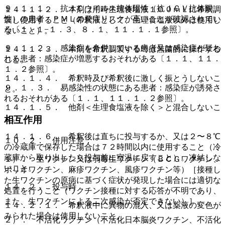
９．１．１． 抗ＪＣウイルス抗体陽性（抗ＪＣＶ抗体陽
１４．１．２． 本剤は用時生理食塩液１００ｍＬに希釈調
性）の患者：ＰＭＬの発症リスクが高いことが確認されてい
製し使用すること（希釈液として、生理食塩液以外は使用し
る〔１．１−１．３、８．１、１１．１．１参照〕。
ないこと）。
９．１．２． 感染症を合併している患者又は感染症が疑わ
１４．１．３． 本剤を希釈調製する時は無菌的に操作する
れる患者：感染症が増悪するおそれがある〔１．１、１１．
こと。
１．２参照〕。
１４．１．４． 希釈時及び希釈後に激しく振とうしないこ
９．１．３． 易感染性の状態にある患者：感染症が誘発さ
と。
れるおそれがある〔１．１、１１．１．２参照〕。
１４．１．５． 他剤＜生理食塩液を除く＞と混合しないこ
と。
相互作用
１４．１．６． 希釈後は直ちに投与するか、又は２〜８℃
１０．２． 併用注意：
の冷蔵庫で保存した場合は７２時間以内に使用すること（冷
蔵庫から取り出したら投与前に室温に戻すこと）。凍結しな
１）． 生ワクチン又は弱毒生ワクチン（ＢＣＧワクチン、
いこと。
ポリオワクチン、麻疹ワクチン、風疹ワクチン等）［接種し
た生ワクチンの原病に基づく症状が発現した場合には適切な
１４．２． 投与時
処置を行うこと（ワクチン接種に対する応答が不明であり、
また、生ワクチンによる二次感染が否定できない）］。
１４．２．１． 希釈液中に異物の混入、又は薬液の変色が
みられた場合は使用しないこと。
２）． 不活化ワクチン（不活化日本脳炎ワクチン、不活化