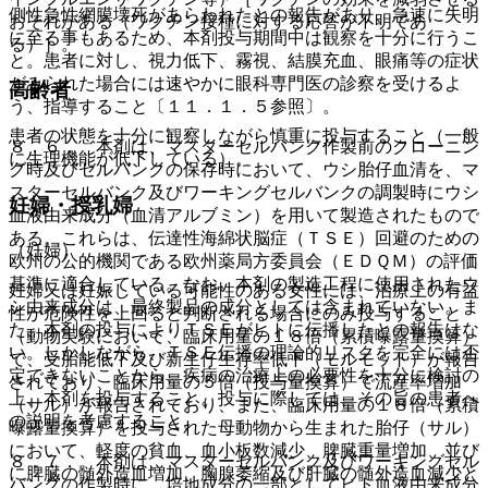
側性急性網膜壊死があらわれたとの報告があり、急速に失明
おそれがある（ワクチン接種に対する応答が不明であ
に至る事もあるため、本剤投与期間中は観察を十分に行うこ
る）］。
と。患者に対し、視力低下、霧視、結膜充血、眼痛等の症状
がみられた場合には速やかに眼科専門医の診察を受けるよ
高齢者
う、指導すること〔１１．１．５参照〕。
患者の状態を十分に観察しながら慎重に投与すること（一般
８．６． 本剤は、マスターセルバンク作製前のクローニン
に生理機能が低下している）。
グ時及びセルバンクの保存時において、ウシ胎仔血清を、マ
スターセルバンク及びワーキングセルバンクの調製時にウシ
妊婦・授乳婦
血液由来成分（血清アルブミン）を用いて製造されたもので
ある。これらは、伝達性海綿状脳症（ＴＳＥ）回避のための
（妊婦）
欧州の公的機関である欧州薬局方委員会（ＥＤＱＭ）の評価
基準に適合している。なお、本剤の製造工程に使用されたウ
妊婦又は妊娠している可能性のある女性には、治療上の有益
シ由来成分は、最終製品の成分としては含まれていない。ま
性が危険性を上回ると判断される場合にのみ投与すること
た、本剤の投与によりＴＳＥがヒトに伝播したとの報告はな
（動物実験において、臨床用量の１８倍（累積曝露量換算）
い。しかしながら、ＴＳＥ伝播の理論的リスクを完全には否
で、受胎能低下及び新生仔生存率低下（モルモット）が報告
定できないことから、疾病の治療上の必要性を十分に検討の
されており、臨床用量の５倍（投与量換算）で流産率増加
上、本剤を投与すること。投与に際しては、その旨の患者へ
（サル）が報告されており、また、臨床用量の１８倍（累積
の説明を考慮すること。
曝露量換算）を投与された母動物から生まれた胎仔（サル）
において、軽度の貧血、血小板数減少、脾臓重量増加、並び
８．７． 本剤は、マスターセルバンク及びワーキングセル
に脾臓の髄外造血増加、胸腺萎縮及び肝臓の髄外造血減少と
バンクの作製時に、培地成分の一部としてヒト血液由来成分