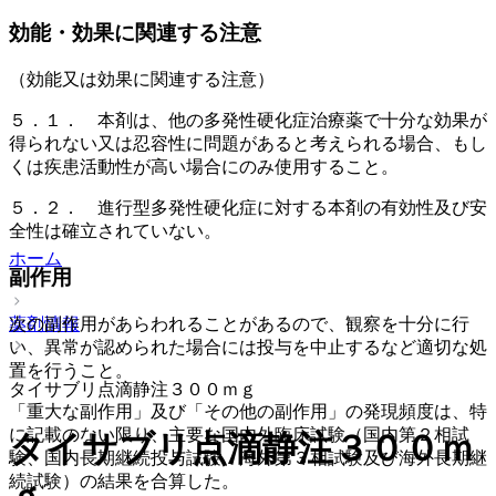
効能・効果に関連する注意
（効能又は効果に関連する注意）
５．１． 本剤は、他の多発性硬化症治療薬で十分な効果が
得られない又は忍容性に問題があると考えられる場合、もし
くは疾患活動性が高い場合にのみ使用すること。
５．２． 進行型多発性硬化症に対する本剤の有効性及び安
全性は確立されていない。
ホーム
副作用
薬剤情報
次の副作用があらわれることがあるので、観察を十分に行
い、異常が認められた場合には投与を中止するなど適切な処
置を行うこと。
タイサブリ点滴静注３００ｍｇ
「重大な副作用」及び「その他の副作用」の発現頻度は、特
に記載のない限り、主要な国内外臨床試験（国内第２相試
タイサブリ点滴静注３００ｍ
験、国内長期継続投与試験、海外第３相試験及び海外長期継
続試験）の結果を合算した。