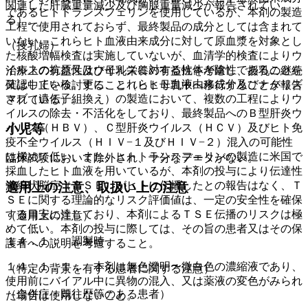
関連した肝臓重量減少及び胸腺重量減少が報告されてい
であるヒトトランスフェリンを使用しているが、本剤の製造
る）。
工程で使用されておらず、最終製品の成分としては含まれて
いない。これらヒト血液由来成分に対して原血漿を対象とし
（授乳婦）
た核酸増幅検査は実施していないが、血清学的検査によりウ
イルスの抗原又はウイルスに対する抗体が陰性であることを
治療上の有益性及び母乳栄養の有益性を考慮し、授乳の継続
確認している。更に、これらヒト血液由来成分及びナタリズ
又は中止を検討すること（ヒト母乳中へ移行することが報告
マブ（遺伝子組換え）の製造において、複数の工程によりウ
されている）。
イルスの除去・不活化をしており、最終製品へのＢ型肝炎ウ
イルス（ＨＢＶ）、Ｃ型肝炎ウイルス（ＨＣＶ）及びヒト免
小児等
疫不全ウイルス（ＨＩＶ−１及びＨＩＶ−２）混入の可能性
は極めて低い。また、ヒトトランスフェリンの製造に米国で
臨床試験において除外され、十分なデータがない。
採血したヒト血液を用いているが、本剤の投与により伝達性
海綿状脳症（ＴＳＥ）がヒトに伝播したとの報告はなく、Ｔ
適用上の注意、取扱い上の注意
ＳＥに関する理論的なリスク評価値は、一定の安全性を確保
する目安に達しており、本剤によるＴＳＥ伝播のリスクは極
（適用上の注意）
めて低い。本剤の投与に際しては、その旨の患者又はその保
１４．１． 調製時
護者への説明を考慮すること。
１４．１．１． 本剤は無色澄明〜微白色の濃縮液であり、
（特定の背景を有する患者に関する注意）
使用前にバイアル中に異物の混入、又は薬液の変色がみられ
（合併症・既往歴等のある患者）
た場合は使用しないこと。