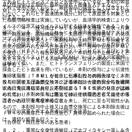
であるヒトトランスフェリンを使用しているが、本剤の製造
及び投与中は定期的に最新のＭＲＩ画像を入手すること。Ｐ
工程で使用されておらず、最終製品の成分としては含まれて
ＭＬリスクが高い患者では、ＭＲＩの頻度を増やすことを検
いない。これらヒト血液由来成分に対して原血漿を対象とし
討すること。
た核酸増幅検査は実施していないが、血清学的検査によりウ
イルスの抗原又はウイルスに対する抗体が陰性であることを
８．１．４． 投与後はＰＭＬを示唆する徴候・症状（片麻
確認している。更に、これらヒト血液由来成分及びナタリズ
痺、四肢麻痺、認知機能障害、失語症、視覚障害等）の発現
マブ（遺伝子組換え）の製造において、複数の工程によりウ
に十分に注意すること。本剤投与中止時にＰＭＬを示唆する
イルスの除去・不活化をしており、最終製品へのＢ型肝炎ウ
所見が認められなかった患者において、投与中止後にＰＭＬ
イルス（ＨＢＶ）、Ｃ型肝炎ウイルス（ＨＣＶ）及びヒト免
が発症したという報告があるため、本剤投与中止後少なくと
疫不全ウイルス（ＨＩＶ−１及びＨＩＶ−２）混入の可能性
も６ヵ月は、ＰＭＬを示唆する徴候・症状の発現に十分に注
は極めて低い。また、ヒトトランスフェリンの製造に米国で
意すること。
採血したヒト血液を用いているが、本剤の投与により伝達性
海綿状脳症（ＴＳＥ）がヒトに伝播したとの報告はなく、Ｔ
８．１．５． ＰＭＬを発症した本剤投与例の大半で、本剤
ＳＥに関する理論的なリスク評価値は、一定の安全性を確保
投与中止後又は血漿交換等による本剤除去後数日から数週間
する目安に達しており、本剤によるＴＳＥ伝播のリスクは極
以内に免疫再構築炎症反応症候群（ＩＲＩＳ）の発症が認め
めて低い。本剤の投与に際しては、その旨の患者又はその保
られており、ＩＲＩＳは急速な神経症状増悪として発症する
護者への説明を考慮すること。
ことがあり、重篤な神経症状を来し、死亡に至る可能性があ
るので、本剤投与中止後又は血漿交換等による本剤除去後は
（特定の背景を有する患者に関する注意）
ＩＲＩＳの発症に十分に注意し、異常が認められた場合に
は、適切な処置を行うこと。
（合併症・既往歴等のある患者）
８．２． 重篤な全身性過敏症（アナフィラキシー等）を含