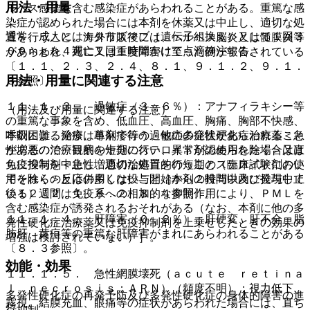
用法・用量
ルペス感染を含む感染症があらわれることがある。重篤な感
染症が認められた場合には本剤を休薬又は中止し、適切な処
通常、成人にはナタリズマブ（遺伝子組換え）として１回３
置を行うこと。海外市販後には、ヘルペス脳炎又は髄膜炎等
００ｍｇを４週に１回１時間かけて点滴静注する。
があらわれ、死亡又は重度障害に至った例が報告されている
〔１．１、２．３、２．４、８．１、９．１．２、９．１．
用法・用量に関連する注意
３参照〕。
１１．１．３． 過敏症（３．６％）：アナフィラキシー等
（用法及び用量に関連する注意）
の重篤な事象を含め、低血圧、高血圧、胸痛、胸部不快感、
本剤による治療は単剤で行う、他の多発性硬化症治療薬＜急
呼吸困難、発疹、蕁麻疹等の過敏症の症状があらわれること
性増悪の治療目的の短期のステロイド剤の使用を除く＞又は
があるので、観察を十分に行い、異常が認められた場合は直
免疫抑制剤＜急性増悪の治療目的の短期のステロイド剤の使
ちに投与を中止し、適切な処置を行うこと（臨床試験におい
用を除く＞とは併用しないこと［本剤の投与中及び投与中止
てそれらの反応の多くは投与開始から２時間以内に発現して
後１２週間は免疫系への相加的な抑制作用により、ＰＭＬを
いる）〔２．１、８．２、８．４参照〕。
含む感染症が誘発されるおそれがある（なお、本剤に他の多
１１．１．４． 肝障害（０．２％）：肝硬変、肝不全、脂
発性硬化症治療薬又は免疫抑制剤を上乗せしたときの効果の
肪肝、黄疸等の重篤な肝障害がまれにあらわれることがある
増強は検討されていない）］。
〔８．３参照〕。
効能・効果
１１．１．５． 急性網膜壊死（ａｃｕｔｅ ｒｅｔｉｎａ
ｌ ｎｅｃｒｏｓｉｓ：ＡＲＮ）（頻度不明）：視力低下、
多発性硬化症の再発予防及び多発性硬化症の身体的障害の進
霧視、結膜充血、眼痛等の症状があらわれた場合には、直ち
行抑制。