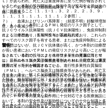
Ｌ）があらわれ、死亡又は重度障害に至った例が報告されて
いるため、本剤の投与開始前、投与中及び投与中止後は次の
６）． 筋骨格および結合組織障害：（１％〜５％）関節
点に注意すること〔１．１−１．３、２．２、２．３、９．
痛、四肢痛。
１．１、１１．１．１、１１．１．２参照〕。
７）． 血液およびリンパ系障害：（頻度不明）好酸球増加
８．１．１． 本剤によるＰＭＬ発症のリスク因子として、
症、血小板減少症。
抗ＪＣウイルス抗体陽性（抗ＪＣＶ抗体陽性）、免疫抑制剤
８）． その他：（１％〜５％）不規則月経。
による治療歴あり、長期間投与が認められており、これらの
すべてのリスク因子を有する患者、または免疫抑制剤による
警告
治療歴はないが、抗ＪＣＶ抗体価が高く、かつ本剤の治療歴
が長い患者においてＰＭＬの発症リスクがより高いことが報
告されているので、リスクとベネフィットの考慮に際して
１．１． 本剤の投与により進行性多巣性白質脳症（ＰＭ
は、最新の各リスク因子保有患者別のＰＭＬ発症状況（適正
Ｌ）、ヘルペス脳炎又は髄膜炎等があらわれ、死亡又は重度
使用ガイド等）を確認すること。
障害に至った例が報告されている。進行性多巣性白質脳症
（ＰＭＬ）、ヘルペス脳炎又は髄膜炎等があらわれ、死亡又
８．１．２． 抗ＪＣＶ抗体陽性であることが明らかな場合
は重度の障害に至った例が報告されていることを患者に十分
を除き、投与開始前に抗ＪＣＶ抗体の検査を行い、検査結果
に説明し同意を得た上で、本剤による治療が適切と判断され
を入手してから投与を開始すること（また、抗ＪＣＶ抗体陰
る場合にのみ投与すること。また、本剤による治療において
性患者では、新規感染又は偽陰性の可能性等を考慮し、６ヵ
は、これらの副作用により致命的な経過をたどることがある
月ごとに再検査を行うこと）。
ので、ＰＭＬ等の重篤な副作用に十分対応できる医療施設に
おいて、本剤の安全性及び有効性についての十分な知識と多
８．１．３． ＰＭＬの診断に有用であるため、投与開始前
発性硬化症の治療経験をもつ医師のもとで投与すること