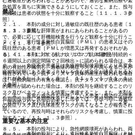
む過敏症があらわれることがあるので、適切な薬剤治療や緊
急処置を直ちに実施できるようにしておくこと。また、投与
禁忌
開始後は患者の状態を十分に観察すること〔１１．１．３参
照〕。
２．１． 本剤の成分に対し過敏症の既往歴のある患者〔１
１．１．３参照〕。
８．３． 重篤な肝障害がまれにあらわれることがあるの
で、必要に応じて肝機能検査を行うなど観察を十分に行うこ
２．２． 進行性多巣性白質脳症（ＰＭＬ）の患者又はその
と〔１１．１．４参照〕。
既往歴のある患者［ＰＭＬが増悪又は再発するおそれがあ
る］〔１．１−１．３、８．１、１１．１．１参照〕。
８．４． 本剤に対する抗ナタリズマブ抗体陽性が持続的＜
６週間以上の測定間隔で２回検出＞に認められる場合は、本
２．３． 免疫不全患者又は免疫抑制剤使用等により高度免
剤の有効性が減弱し、過敏症の発症リスクが高くなることが
疫抑制状態にある患者［ＰＭＬを含む感染症が誘発されるお
報告されている。抗ナタリズマブ抗体の産生が疑われる場合
それがある］〔１．１、８．１、１１．１．１、１１．１．
は、持続的陽性の有無を確認し、抗ナタリズマブ抗体の持続
２参照〕。
的陽性が認められた場合は、本剤の投与を継続することのリ
スク及びベネフィットを慎重に考慮すること。また、本剤を
２．４． 重篤な感染症を合併している患者［感染症が増悪
短期間投与後に長期間休薬した患者では、再投与時に過敏症
し致命的となるおそれがある］〔１．１、１１．１．２参
の発症リスク及び抗体産生リスクが高くなることが報告され
照〕。
ているので、再投与時はそれらのリスクを考慮し、慎重に投
与すること〔１１．１．３参照〕。
重要な基本的注意
８．５． 本剤の投与により、急性網膜壊死があらわれ、両
８．１． 本剤の投与により、進行性多巣性白質脳症（ＰＭ