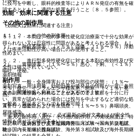
に投与を中断し、眼科的検査等によりＡＲＮ発症の有無を確
認するとともに、適切な処置を行うこと〔８．５参照〕。
効能・効果に関連する注意
その他の副作用
（効能又は効果に関連する注意）
１１．２． その他の副作用
５．１． 本剤は、他の多発性硬化症治療薬で十分な効果が
得られない又は忍容性に問題があると考えられる場合、もし
１）． 神経系障害：（＞５％）頭痛、（１％〜５％）浮動
くは疾患活動性が高い場合にのみ使用すること。
性めまい。
５．２． 進行型多発性硬化症に対する本剤の有効性及び安
２）． 胃腸障害：（１％〜５％）悪心、下痢、（＜１％）
全性は確立されていない。
嘔吐、便秘。
薬剤情報
副作用
３）． 一般・全身障害および投与部位の状態：（１％〜
薬剤写真、用法用量、効能効果や後発品の情報が一度に参照
５％）疲労、インフルエンザ様疾患、悪寒、（＜１％）発
でき、関連情報へ簡単にアクセスができます。
次の副作用があらわれることがあるので、観察を十分に行
熱。
い、異常が認められた場合には投与を中止するなど適切な処
一般名、製品名どちらでも検索可能！
置を行うこと。
４）． 感染症および寄生虫症：（１％〜５％）鼻咽頭炎、
尿路感染。
※ ご使用いただく際に、必ず最新の添付文書および安全性
「重大な副作用」及び「その他の副作用」の発現頻度は、特
情報も併せてご確認下さい。
に記載のない限り、主要な国内外臨床試験（国内第２相試
５）． 皮膚および皮下組織障害：（１％〜５％）脱毛症、
験、国内長期継続投与試験、海外第３相試験及び海外長期継
発疹、（＜１％）蕁麻疹。
続試験）の結果を合算した。