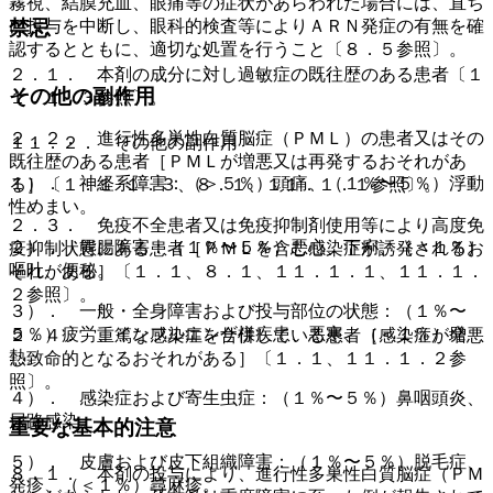
霧視、結膜充血、眼痛等の症状があらわれた場合には、直ち
禁忌
に投与を中断し、眼科的検査等によりＡＲＮ発症の有無を確
認するとともに、適切な処置を行うこと〔８．５参照〕。
２．１． 本剤の成分に対し過敏症の既往歴のある患者〔１
その他の副作用
１．１．３参照〕。
２．２． 進行性多巣性白質脳症（ＰＭＬ）の患者又はその
１１．２． その他の副作用
既往歴のある患者［ＰＭＬが増悪又は再発するおそれがあ
１）． 神経系障害：（＞５％）頭痛、（１％〜５％）浮動
る］〔１．１−１．３、８．１、１１．１．１参照〕。
性めまい。
２．３． 免疫不全患者又は免疫抑制剤使用等により高度免
２）． 胃腸障害：（１％〜５％）悪心、下痢、（＜１％）
疫抑制状態にある患者［ＰＭＬを含む感染症が誘発されるお
嘔吐、便秘。
それがある］〔１．１、８．１、１１．１．１、１１．１．
２参照〕。
３）． 一般・全身障害および投与部位の状態：（１％〜
５％）疲労、インフルエンザ様疾患、悪寒、（＜１％）発
２．４． 重篤な感染症を合併している患者［感染症が増悪
熱。
し致命的となるおそれがある］〔１．１、１１．１．２参
照〕。
４）． 感染症および寄生虫症：（１％〜５％）鼻咽頭炎、
尿路感染。
重要な基本的注意
５）． 皮膚および皮下組織障害：（１％〜５％）脱毛症、
８．１． 本剤の投与により、進行性多巣性白質脳症（ＰＭ
発疹、（＜１％）蕁麻疹。