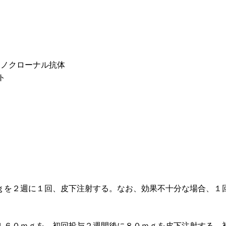
αモノクローナル抗体
ト
ｇを２週に１回、皮下注射する。なお、効果不十分な場合、１
１６０ｍｇを、初回投与２週間後に８０ｍｇを皮下注射する。