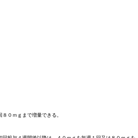
回８０ｍｇまで増量できる。
初回投与４週間後以降は、４０ｍｇを毎週１回又は８０ｍｇを