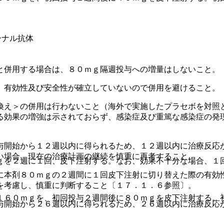
ーナル抗体
と併用する場合は、８０ｍｇ隔週投与への増量はしないこと。
、有効性及び安全性が確立していないので併用を避けること。
換え＞の併用は行わないこと（海外で実施したプラセボを対照
る効果の増強は示されておらず、感染症及び重篤な感染症の発
与開始から１２週以内に得られるため、１２週以内に治療反応
い場合、現在の治療計画の継続を慎重に再考すること。
ｇを２週に１回、皮下注射する。なお、効果不十分な場合、１
に本剤８０ｍｇの２週間に１回皮下注射に切り替えた際の有効
を考慮し、慎重に判断すること〔１７．１．６参照〕。
１６０ｍｇを、初回投与２週間後に８０ｍｇを皮下注射する。
与開始から２６週以内に得られるため、２６週以内に治療反応