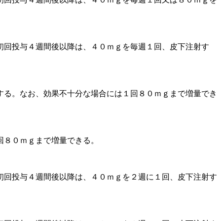
初回投与４週間後以降は、４０ｍｇを毎週１回、皮下注射す
する。なお、効果不十分な場合には１回８０ｍｇまで増量でき
回８０ｍｇまで増量できる。
初回投与４週間後以降は、４０ｍｇを２週に１回、皮下注射す