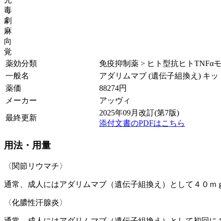
毒
劇
麻
向
覚
薬効分類
免疫抑制薬 > ヒト型抗ヒトTNF
一般名
アダリムマブ (遺伝子組換え) キッ
薬価
88274
円
メーカー
アッヴィ
2025年09月改訂(第7版)
最終更新
添付文書のPDFはこちら
用法・用量
〈関節リウマチ〉
通常、成人にはアダリムマブ（遺伝子組換え）として４０ｍ
〈化膿性汗腺炎〉
通常、成人にはアダリムマブ（遺伝子組換え）として初回に