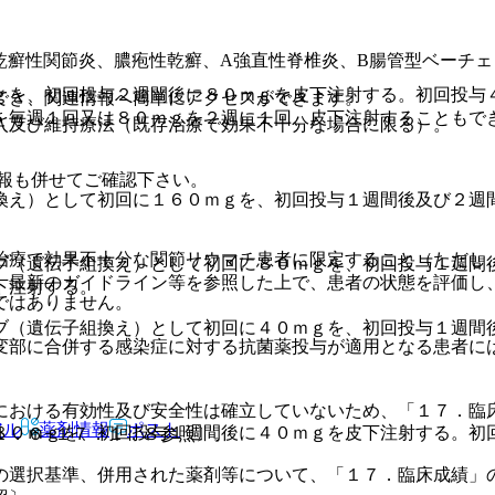
乾癬性関節炎、膿疱性乾癬、A強直性脊椎炎、B腸管型ベーチェ
ｇを、初回投与２週間後に８０ｍｇを皮下注射する。初回投与
でき、関連情報へ簡単にアクセスができます。
を毎週１回又は８０ｍｇを２週に１回、皮下注射することもで
入及び維持療法（既存治療で効果不十分な場合に限る）。
報も併せてご確認下さい。
換え）として初回に１６０ｍｇを、初回投与１週間後及び２週
。
治療で効果不十分な関節リウマチ患者に限定すること（ただし
ブ（遺伝子組換え）として初回に８０ｍｇを、初回投与１週間
、最新のガイドライン等を参照した上で、患者の状態を評価し
下注射する。
ではありません。
ブ（遺伝子組換え）として初回に４０ｍｇを、初回投与１週間
変部に合併する感染症に対する抗菌薬投与が適用となる患者に
における有効性及び安全性は確立していないため、「１７．臨
アル
薬剤情報
ポスト
８０ｍｇを、初回投与１週間後に４０ｍｇを皮下注射する。初
１．６−１７．１．８参照〕。
の選択基準、併用された薬剤等について、「１７．臨床成績」