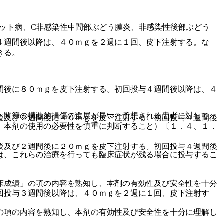
ット病、C非感染性中間部ぶどう膜炎、非感染性後部ぶどう
４週間後以降は、４０ｍｇを２週に１回、皮下注射する。な
きる。
間後に８０ｍｇを皮下注射する。初回投与４週間後以降は、４
、関節の構造的損傷の進展が早いと予想される患者に対して
後及び２週間後に４０ｍｇを皮下注射する。初回投与４週間後
、本剤の使用の必要性を慎重に判断すること）〔１．４、１．
後及び２週間後に２０ｍｇを皮下注射する。初回投与４週間後
は、これらの治療を行っても臨床症状が残る場合に投与するこ
床成績」の項の内容を熟知し、本剤の有効性及び安全性を十分
回投与３週間後以降は、４０ｍｇを２週に１回、皮下注射す
の項の内容を熟知し、本剤の有効性及び安全性を十分に理解し