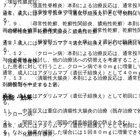
〈壊疽性膿皮症〉
７．７． 〈強直性脊椎炎〉本剤による治療反応は、通常投
こと。また、強直性脊椎炎で増量を行っても効果が得られな
通常、成人にはアダリムマブ（遺伝子組換え）として初回に
る。
７．９． 〈尋常性乾癬、乾癬性関節炎、膿疱性乾癬〉本剤
画の継続を慎重に再考すること。また、尋常性乾癬、乾癬性
〈尋常性乾癬、乾癬性関節炎、膿疱性乾癬〉
７．１１． 〈腸管型ベーチェット病〉１２週以内に臨床症
通常、成人にはアダリムマブ（遺伝子組換え）として初回に
る。
７．１２． 〈クローン病〉本剤による治療反応は、通常投
与の必要性を検討し、他の治療法への切替えを考慮すること
〈強直性脊椎炎〉
した患者に対して行うこと。クローン病で８０ｍｇに増量し
通常、成人にはアダリムマブ（遺伝子組換え）として４０ｍ
７．１３． 〈潰瘍性大腸炎〉本剤による治療反応は、通常
〈腸管型ベーチェット病〉
剤の投与を中止すること。
通常、成人にはアダリムマブ（遺伝子組換え）として初回に
効能・効果
る。
１）． 中等症又は重症の潰瘍性大腸炎の治療（既存治療で
〈クローン病〉
２）． 関節リウマチ（関節の構造的損傷の防止を含む）。
通常、成人にはアダリムマブ（遺伝子組換え）として初回に
る。なお、効果が減弱した場合には１回８０ｍｇに増量でき
３）． 化膿性汗腺炎。