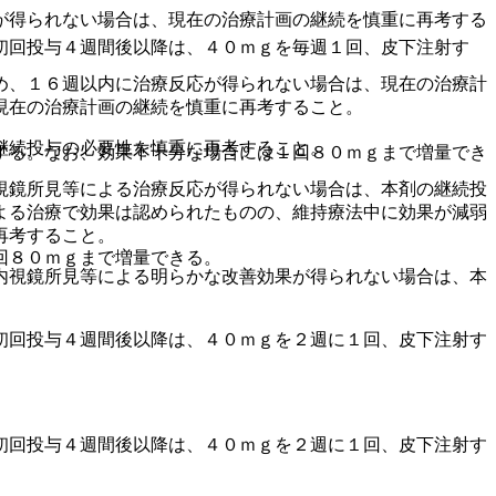
が得られない場合は、現在の治療計画の継続を慎重に再考する
初回投与４週間後以降は、４０ｍｇを毎週１回、皮下注射す
め、１６週以内に治療反応が得られない場合は、現在の治療計
現在の治療計画の継続を慎重に再考すること。
継続投与の必要性を慎重に再考すること。
する。なお、効果不十分な場合には１回８０ｍｇまで増量でき
視鏡所見等による治療反応が得られない場合は、本剤の継続投
よる治療で効果は認められたものの、維持療法中に効果が減弱
再考すること。
回８０ｍｇまで増量できる。
内視鏡所見等による明らかな改善効果が得られない場合は、本
初回投与４週間後以降は、４０ｍｇを２週に１回、皮下注射す
初回投与４週間後以降は、４０ｍｇを２週に１回、皮下注射す