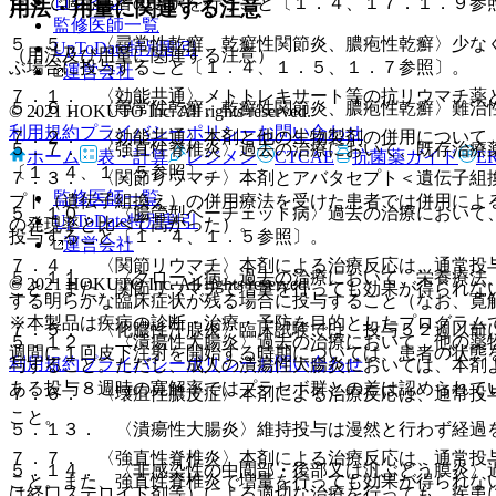
ログイン
た上で適応患者の選択を行うこと〔１．４、１７．１．９参
用法・用量に関連する注意
監修医師一覧
５．５． 〈尋常性乾癬、乾癬性関節炎、膿疱性乾癬〉少な
UpToDate特別割引
（用法及び用量に関連する注意）
ぶ場合に投与すること〔１．４、１．５、１．７参照〕。
運営会社
７．１． 〈効能共通〉メトトレキサート等の抗リウマチ薬
５．６． 〈尋常性乾癬、乾癬性関節炎、膿疱性乾癬〉難治
© 2021 HOKUTO Inc. All rights reserved.
利用規約
プライバシーポリシー
お問い合わせ
７．２． 〈効能共通〉本剤と他の生物製剤の併用について
５．７． 〈強直性脊椎炎〉過去の治療において、既存治療
ホーム
表・計算
レジメン
CTCAE
抗菌薬ガイド
E
〔１．４、１．５参照〕。
７．３． 〈関節リウマチ〉本剤とアバタセプト＜遺伝子組
監修医師一覧
プト（遺伝子組換え）の併用療法を受けた患者では併用によ
５．１０． 〈腸管型ベーチェット病〉過去の治療において
UpToDate特別割引
の発現率と比べて高かった）。
投与すること〔１．４、１．５参照〕。
運営会社
７．４． 〈関節リウマチ〉本剤による治療反応は、通常投
５．１１． 〈クローン病〉過去の治療において、栄養療法
© 2021 HOKUTO Inc. All rights reserved.
こと。また、関節リウマチで増量を行っても効果が得られな
する明らかな臨床症状が残る場合に投与すること（なお、寛
※本製品は疾病の診断・治療・予防を目的としたプログラム
７．５． 〈化膿性汗腺炎〉臨床試験では、投与５２週以前
５．１２． 〈潰瘍性大腸炎〉過去の治療において、他の薬
週間に１回皮下注射を開始する時期については、患者の状態
利用規約
プライバシーポリシー
お問い合わせ
与すること。ただし、成人の潰瘍性大腸炎においては、本剤
ある投与８週時の寛解率ではプラセボ群との差は認められて
７．６． 〈壊疽性膿皮症〉本剤による治療反応は、通常投
こと。
５．１３． 〈潰瘍性大腸炎〉維持投与は漫然と行わず経過
７．７． 〈強直性脊椎炎〉本剤による治療反応は、通常投
５．１４． 〈非感染性の中間部・後部又は汎ぶどう膜炎〉
こと。また、強直性脊椎炎で増量を行っても効果が得られな
は経口ステロイド剤等）による適切な治療を行っても、疾患