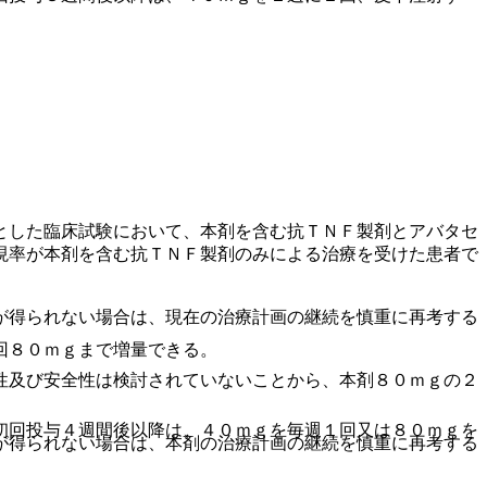
とした臨床試験において、本剤を含む抗ＴＮＦ製剤とアバタセ
現率が本剤を含む抗ＴＮＦ製剤のみによる治療を受けた患者で
が得られない場合は、現在の治療計画の継続を慎重に再考する
回８０ｍｇまで増量できる。
性及び安全性は検討されていないことから、本剤８０ｍｇの２
初回投与４週間後以降は、４０ｍｇを毎週１回又は８０ｍｇを
が得られない場合は、本剤の治療計画の継続を慎重に再考する