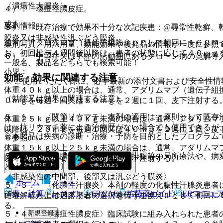
〈潰瘍性大腸炎〉
４）． 壊疽性膿皮症。
成人：
薬剤情報
５）． 既存治療で効果不十分な次記疾患：@尋常性乾癬、
膜炎又は非感染性汎ぶどう膜炎。
通常、アダリムマブ（遺伝子組換え）として初回に１６０ｍ
薬剤写真、用法用量、効能効果や後発品の情報が一度に参照
お、初回投与４週間後以降は、患者の状態に応じて４０ｍｇ
６）． 中等症又は重症の活動期にあるクローン病の寛解導
一般名、製品名どちらでも検索可能！
小児：
効能・効果に関連する注意
※ ご使用いただく際に、必ず最新の添付文書および安全性情
体重４０ｋｇ以上の場合は、通常、アダリムマブ（遺伝子組
（効能又は効果に関連する注意）
０ｍｇを毎週１回又は８０ｍｇを２週に１回、皮下注射する
５．１． 〈関節リウマチ〉本剤の適用は、原則として既存
体重２５ｋｇ以上４０ｋｇ未満の場合は、通常、アダリムマ
は、抗リウマチ薬による治療歴がない場合でも使用できるが
以降は、２０ｍｇを毎週１回又は４０ｍｇを２週に１回、皮
※本製品は疾病の診断・治療・予防を目的としたプログラム
６参照〕。
体重１５ｋｇ以上２５ｋｇ未満の場合は、通常、アダリムマ
５．２． 〈化膿性汗腺炎〉切開・排膿等の局所療法や、病
以降は、２０ｍｇを２週に１回、皮下注射する。
と〔１．５参照〕。
〈非感染性の中間部、後部又は汎ぶどう膜炎〉
ホーム
ノート
５．３． 〈化膿性汗腺炎〉本剤の軽度の化膿性汗腺炎患者
表・計算
レジメン
CTCAE
抗菌薬ガイド
ERマニュ
通常、成人にはアダリムマブ（遺伝子組換え）として初回に
に理解した上で適応患者の選択を行うこと〔１．４、１７．
る。
新規登録
５．４． 〈壊疽性膿皮症〉臨床試験に組み入れられた患者