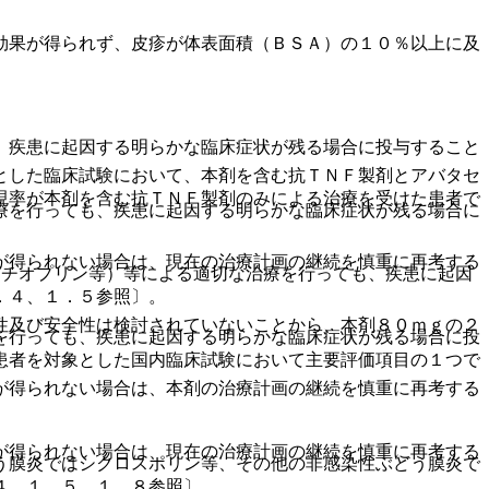
効果が得られず、皮疹が体表面積（ＢＳＡ）の１０％以上に及
、疾患に起因する明らかな臨床症状が残る場合に投与すること
とした臨床試験において、本剤を含む抗ＴＮＦ製剤とアバタセ
現率が本剤を含む抗ＴＮＦ製剤のみによる治療を受けた患者で
療を行っても、疾患に起因する明らかな臨床症状が残る場合に
が得られない場合は、現在の治療計画の継続を慎重に再考する
ザチオプリン等）等による適切な治療を行っても、疾患に起因
．４、１．５参照〕。
性及び安全性は検討されていないことから、本剤８０ｍｇの２
を行っても、疾患に起因する明らかな臨床症状が残る場合に投
患者を対象とした国内臨床試験において主要評価項目の１つで
が得られない場合は、本剤の治療計画の継続を慎重に再考する
が得られない場合は、現在の治療計画の継続を慎重に再考する
う膜炎ではシクロスポリン等、その他の非感染性ぶどう膜炎で
４、１．５、１．８参照〕。