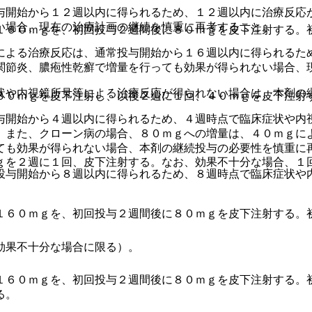
与開始から１２週以内に得られるため、１２週以内に治療反応
い場合、現在の治療計画の継続を慎重に再考すること。
１６０ｍｇを、初回投与２週間後に８０ｍｇを皮下注射する。
による治療反応は、通常投与開始から１６週以内に得られるた
関節炎、膿疱性乾癬で増量を行っても効果が得られない場合、
状や内視鏡所見等による治療反応が得られない場合は、本剤の
８０ｍｇを皮下注射し、以後２週に１回、４０ｍｇを皮下注射
与開始から４週以内に得られるため、４週時点で臨床症状や内
。また、クローン病の場合、８０ｍｇへの増量は、４０ｍｇに
ても効果が得られない場合、本剤の継続投与の必要性を慎重に
ｇを２週に１回、皮下注射する。なお、効果不十分な場合、１
投与開始から８週以内に得られるため、８週時点で臨床症状や
１６０ｍｇを、初回投与２週間後に８０ｍｇを皮下注射する。
効果不十分な場合に限る）。
１６０ｍｇを、初回投与２週間後に８０ｍｇを皮下注射する。
る。