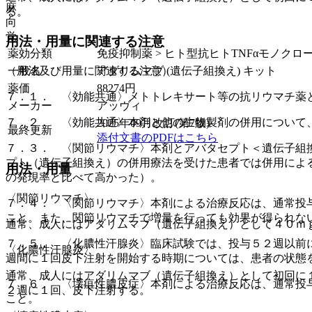
麻
る。
向
覚
用法・用量に関連する注意
薬効分類
免疫抑制薬 > ヒト型抗ヒトTNFαモノクロ
（用法及び用量に関連する注意）
一般名
アダリムマブ (遺伝子組換え) キット
薬価
88274
円
７．１． 〈効能共通〉メトトレキサート等の抗リウマチ薬
メーカー
アッヴィ
７．２． 〈効能共通〉本剤と他の生物製剤の併用について
2025年09月改訂(第7版)
最終更新
添付文書のPDFはこちら
７．３． 〈関節リウマチ〉本剤とアバタセプト＜遺伝子組
プト（遺伝子組換え）の併用療法を受けた患者では併用によ
用法・用量
の発現率と比べて高かった）。
〈関節リウマチ〉
７．４． 〈関節リウマチ〉本剤による治療反応は、通常投
こと。また、関節リウマチで増量を行っても効果が得られな
通常、成人にはアダリムマブ（遺伝子組換え）として４０ｍ
７．５． 〈化膿性汗腺炎〉臨床試験では、投与５２週以前
〈化膿性汗腺炎〉
週間に１回皮下注射を開始する時期については、患者の状態
通常、成人にはアダリムマブ（遺伝子組換え）として初回に
７．６． 〈壊疽性膿皮症〉本剤による治療反応は、通常投
２週に１回、皮下注射する。
こと。