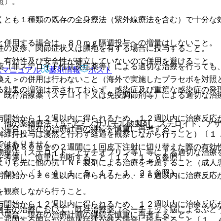
照〕。
くとも１種類の既存の全身療法（紫外線療法を含む）で十分な
と併用する場合は、８０ｍｇ隔週投与への増量はしないこと。
性の皮疹、関節症状又は膿疱を有する場合に投与すること。
、有効性及び安全性が確立していないので併用を避けること。
薬（非ステロイド性抗炎症薬等）による適切な治療を行っても
Rマニュアル
薬剤情報
ポスト
換え＞の併用は行わないこと（海外で実施したプラセボを対照
る効果の増強は示されておらず、感染症及び重篤な感染症の発
、既存治療薬（ステロイド又は免疫調節剤等）による適切な治
与開始から１２週以内に得られるため、１２週以内に治療反応
、他の薬物療法（５−アミノサリチル酸製剤、ステロイド、ア
い場合、現在の治療計画の継続を慎重に再考すること。
解維持投与は漫然と行わず経過を観察しながら行うこと）〔１
ではありません。
に本剤８０ｍｇの２週間に１回皮下注射に切り替えた際の有効
物療法（ステロイド、アザチオプリン等）等による適切な治療
を考慮し、慎重に判断すること〔１７．１．６参照〕。
よりも先に他の抗ＴＮＦ製剤による治療を考慮すること（成人
いない）〔１．４、１．５、１７．１．２１参照〕。
与開始から２６週以内に得られるため、２６週以内に治療反応
を観察しながら行うこと。
与開始から１２週以内に得られるため、１２週以内に治療反応
過去の治療において、既存治療薬（ベーチェット病によるぶど
い場合、現在の治療計画の継続を慎重に再考すること。
に起因する明らかな臨床症状が残る場合に投与すること〔１．