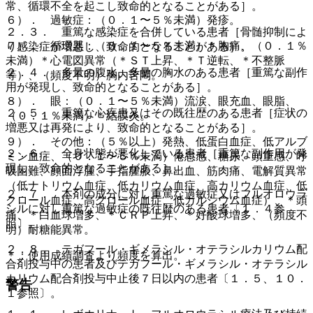
常、循環不全を起こし致命的となることがある］。
６）． 過敏症：（０．１〜５％未満）発疹。
２．３． 重篤な感染症を合併している患者［骨髄抑制によ
７）． 循環器：（０．１〜５％未満）＊胸痛、（０．１％
り感染症が増悪し、致命的となることがある］。
未満）＊心電図異常（＊ＳＴ上昇、＊Ｔ逆転、＊不整脈
２．４． 多量の腹水、多量の胸水のある患者［重篤な副作
等）、（頻度不明）胸内苦悶。
用が発現し、致命的となることがある］。
８）． 眼：（０．１〜５％未満）流涙、眼充血、眼脂、
２．５． 重篤な心疾患又はその既往歴のある患者［症状の
（０．１％未満）＊結膜炎。
増悪又は再発により、致命的となることがある］。
９）． その他：（５％以上）発熱、低蛋白血症、低アルブ
２．６． 全身状態が悪化している患者［重篤な副作用が発
ミン血症、（０．１〜５％未満）倦怠感、糖尿、頭重感、呼
現し、致命的となることがある］。
吸困難、顔面浮腫、手指腫脹、鼻出血、筋肉痛、電解質異常
（低ナトリウム血症、低カリウム血症、高カリウム血症、低
２．７． 本剤の成分に対し重篤な過敏症又はフルオロウラ
クロール血症、高クロール血症、低カルシウム血症）、＊頭
シルに対し重篤な過敏症の既往歴のある患者〔１．４参
痛、＊白血球増多、＊ＣＲＰ上昇、＊好酸球増多、（頻度不
照〕。
明）耐糖能異常。
２．８． テガフール・ギメラシル・オテラシルカリウム配
＊：使用成績調査より頻度を算出。
合剤投与中の患者及びテガフール・ギメラシル・オテラシル
カリウム配合剤投与中止後７日以内の患者〔１．５、１０．
警告
１参照〕。