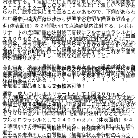
内注射する。１週間ごとに６回繰り返した後、２週間休薬す
１１．１．１． 激しい下痢（５％以上）：激しい下痢があ
る。これを１クールとする。
らわれ、脱水症状にまで至ることがあるので、下痢があらわ
れた場合には投与を中止し、補液等の適切な処置を行うこ
・ 通常、成人にはレボホリナートとして１回２００ｍｇ／
と。
u（体表面積）を２時間かけて点滴静脈内注射する。レボホ
リナートの点滴静脈内注射終了直後にフルオロウラシルとし
１１．１．２． 重篤な腸炎（０．１〜５％未満＊）：出血
て４００ｍｇ／u（体表面積）を静脈内注射するとともに、
性腸炎、虚血性腸炎、壊死性腸炎等の重篤な腸炎があらわれ
フルオロウラシルとして２４００〜３０００ｍｇ／u（体表
ることがあるので、激しい腹痛、下痢等の症状があらわれた
面積）を４６時間かけて持続静脈内注射する。これを２週間
場合には投与を中止し、適切な処置を行うこと。
薬剤情報
ごとに繰り返す。
１１．１．３． 骨髄抑制（５％以上＊）：汎血球減少、白
薬剤写真、用法用量、効能効果や後発品の情報が一度に参照
〈小腸癌、治癒切除不能な膵癌及び治癒切除不能な進行・再
血球減少、好中球減少、貧血、血小板減少等の骨髄抑制があ
でき、関連情報へ簡単にアクセスができます。
発の胃癌に対するレボホリナート・フルオロウラシル持続静
らわれることがある〔１．２、１．３、７．１、８．１、
注併用療法〉
一般名、製品名どちらでも検索可能！
９．１．１、９．１．２参照〕。
通常、成人にはレボホリナートとして１回２００ｍｇ／
※ ご使用いただく際に、必ず最新の添付文書および安全性
１１．１．４． ショック（０．１％未満＊）、アナフィラ
u（体表面積）を２時間かけて点滴静脈内注射する。レボホ
情報も併せてご確認下さい。
キシー（頻度不明）：発疹、呼吸困難、血圧低下等の症状が
リナートの点滴静脈内注射終了直後にフルオロウラシルとし
あらわれた場合には直ちに投与を中止し、適切な処置を行う
て４００ｍｇ／u（体表面積）を静脈内注射するとともに、
こと。
フルオロウラシルとして２４００ｍｇ／u（体表面積）を４
６時間かけて持続静脈内注射する。これを２週間ごとに繰り
１１．１．５． 白質脳症、精神・神経障害（いずれも０．
返す。
１〜５％未満＊）：白質脳症（初期症状：歩行時のふらつ
※本製品は疾病の診断・治療・予防を目的としたプログラム