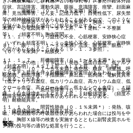
き、四肢末端のしびれ感、舌のもつれ等）、また、錐体外路
症状、言語障害、運動失調、眼振、意識障害、痙攣、顔面麻
６）． 過敏症：（０．１〜５％未満）発疹。
痺、見当識障害、せん妄、記憶力低下、自発性低下、尿失禁
等の精神神経症状があらわれることがあるので、このような
７）． 循環器：（０．１〜５％未満）＊胸痛、（０．１％
症状があらわれた場合には投与を中止すること。
未満）＊心電図異常（＊ＳＴ上昇、＊Ｔ逆転、＊不整脈
等）、（頻度不明）胸内苦悶。
１１．１．６． うっ血性心不全、心筋梗塞、安静狭心症
（いずれも頻度不明）：うっ血性心不全、心筋梗塞、安静狭
８）． 眼：（０．１〜５％未満）流涙、眼充血、眼脂、
心症があらわれることがある〔９．１．３参照〕。
（０．１％未満）＊結膜炎。
１１．１．７． 肝機能障害（０．１〜５％未満＊）、黄疸
９）． その他：（５％以上）発熱、低蛋白血症、低アルブ
（頻度不明）：ＡＳＴ上昇、ＡＬＴ上昇、Ａｌ−Ｐ上昇、
ミン血症、（０．１〜５％未満）倦怠感、糖尿、頭重感、呼
γ−ＧＴＰ上昇等を伴う肝機能障害や黄疸があらわれ、肝不全
吸困難、顔面浮腫、手指腫脹、鼻出血、筋肉痛、電解質異常
に至ることがある。
（低ナトリウム血症、低カリウム血症、高カリウム血症、低
クロール血症、高クロール血症、低カルシウム血症）、＊頭
１１．１．８． 急性腎障害（０．１〜５％未満＊）：急性
痛、＊白血球増多、＊ＣＲＰ上昇、＊好酸球増多、（頻度不
腎障害等の重篤な腎障害があらわれることがある。
明）耐糖能異常。
１１．１．９． 間質性肺炎（０．１％未満＊）：発熱、咳
＊：使用成績調査より頻度を算出。
嗽、呼吸困難等の呼吸器症状があらわれた場合には投与を中
止し、胸部Ｘ線等の検査を実施するとともに副腎皮質ホルモ
警告
ン剤の投与等の適切な処置を行うこと。