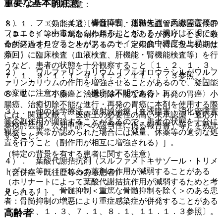
重要な基本的注意
１０．２． 併用注意：
１）． フェニトイン［構音障害・運動失調・意識障害等の
８．１． 〈効能共通〉骨髄抑制、播種性血管内凝固症候群
フェニトイン中毒があらわれることがある（機序は不明であ
（ＤＩＣ）等の重篤な副作用が起こることがあり、ときに致
るがフルオロウラシルがフェニトインの血中濃度を上昇させ
命的経過をたどることがあるので、定期的（特に投与初期は
る）］。
頻回）に臨床検査（血液検査、肝機能・腎機能検査等）を行
うなど、患者の状態を十分観察すること〔１．２、１．３、
２）． ワルファリンカリウム［フルオロウラシルがワルフ
７．１、９．１．１、９．１．２、１１．１．３参照〕。
ァリンカリウムの作用を増強させることがあるので、凝固能
の変動に注意すること（機序は不明である）］。
８．２． 〈小腸癌、治癒切除不能な進行・再発の胃癌〉小
腸癌、治癒切除不能な進行・再発の胃癌に本剤を使用する際
３）． 他の化学療法、放射線治療［血液障害・消化管障害
には、関連文献（「医療上の必要性の高い未承認薬・適応外
等の副作用が増強することがあるので、患者の状態を十分に
薬検討会議 公知申請への該当性に係る報告書」等）を熟読
観察し、異常が認められた場合には減量、休薬等の適切な処
すること。
置を行うこと（副作用が相互に増強される）］。
（特定の背景を有する患者に関する注意）
４）． 葉酸代謝拮抗剤（スルファメトキサゾール・トリメ
トプリム等）［これらの薬剤の作用が減弱することがある
（合併症・既往歴等のある患者）
（ホリナートによって葉酸代謝拮抗作用が減弱するためと考
９．１．１． 骨髄抑制＜重篤な骨髄抑制を除く＞のある患
えられる）］。
者：骨髄抑制の増悪により重症感染症が併発することがある
〔１．２、１．３、７．１、８．１、１１．１．３参照〕。
高齢者