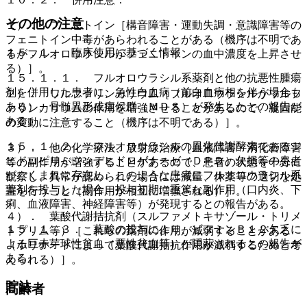
その他の注意
１）． フェニトイン［構音障害・運動失調・意識障害等の
フェニトイン中毒があらわれることがある（機序は不明であ
１５．１． 臨床使用に基づく情報
るがフルオロウラシルがフェニトインの血中濃度を上昇させ
る）］。
１５．１．１． フルオロウラシル系薬剤と他の抗悪性腫瘍
剤を併用した患者に、急性白血病（前白血病相を伴う場合も
２）． ワルファリンカリウム［フルオロウラシルがワルフ
ある）、骨髄異形成症候群（ＭＤＳ）が発生したとの報告が
ァリンカリウムの作用を増強させることがあるので、凝固能
ある。
の変動に注意すること（機序は不明である）］。
１５．１．２． フルオロウラシルの異化代謝酵素であるジ
３）． 他の化学療法、放射線治療［血液障害・消化管障害
ヒドロピリミジンデヒドロゲナーゼ（ＤＰＤ）欠損等の患者
等の副作用が増強することがあるので、患者の状態を十分に
がごくまれに存在し、このような患者にフルオロウラシル系
観察し、異常が認められた場合には減量、休薬等の適切な処
薬剤を投与した場合、投与初期に重篤な副作用（口内炎、下
置を行うこと（副作用が相互に増強される）］。
痢、血液障害、神経障害等）が発現するとの報告がある。
４）． 葉酸代謝拮抗剤（スルファメトキサゾール・トリメ
１５．１．３． 葉酸の投与により、ビタミンＢ１２欠乏に
トプリム等）［これらの薬剤の作用が減弱することがある
よる巨赤芽球性貧血（悪性貧血等）が隠蔽されるとの報告が
（ホリナートによって葉酸代謝拮抗作用が減弱するためと考
ある。
えられる）］。
貯法
高齢者