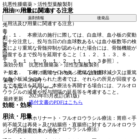
抗悪性腫瘍薬 > 活性型葉酸製剤
用法・用量に関連する注意
2023年03月改訂(第1版)
薬剤情報
後発品
（用法及び用量に関連する注意）
先
毒
７．１． 本療法の施行に際しては、白血球、血小板の変動
劇
に十分注意し、投与当日の白血球数あるいは血小板数等の検
麻
査により重篤な骨髄抑制が認められた場合には、骨髄機能が
向
回復するまで投与を延期すること〔１．２、１．３、８．
覚
１、９．１．１、９．１．２、１１．１．３参照〕。
薬効分類
抗悪性腫瘍薬 > 活性型葉酸製剤
７．２． 下痢、重篤な口内炎、重篤な白血球減少又は重篤
一般名
レボホリナートカルシウム注射用
な血小板減少のみられた患者では、それらの所見が回復する
薬価
394
円
まで本療法を延期し、本療法を再開する場合には、フルオロ
メーカー
ファイザー
ウラシルの減量や投与間隔の延長等を考慮すること。
2023年03月改訂(第1版)
最終更新
添付文書のPDFはこちら
効能・効果
用法・用量
１）． レボホリナート・フルオロウラシル療法：胃癌＜手
術不能又は再発＞及び結腸癌・直腸癌に対するフルオロウラ
〈レボホリナート・フルオロウラシル療法〉
シルの抗腫瘍効果の増強。