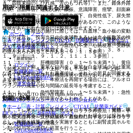
き、四肢末端のしびれ感、舌のもつれ等）、また、錐体外路
ではありません。
用法・用量に関連する注意
症状、言語障害、運動失調、眼振、意識障害、痙攣、顔面麻
痺、見当識障害、せん妄、記憶力低下、自発性低下、尿失禁
（用法及び用量に関連する注意）
等の精神神経症状があらわれることがあるので、このような
症状があらわれた場合には投与を中止すること。
７．１． 本療法の施行に際しては、白血球、血小板の変動
ホーム
ノート
に十分注意し、投与当日の白血球数あるいは血小板数等の検
１１．１．６． うっ血性心不全、心筋梗塞、安静狭心症
表・計算
レジメン
CTCAE
抗菌薬ガイド
ERマニュ
査により重篤な骨髄抑制が認められた場合には、骨髄機能が
（いずれも頻度不明）：うっ血性心不全、心筋梗塞、安静狭
アル
薬剤情報
ポスト
回復するまで投与を延期すること〔１．２、１．３、８．
心症があらわれることがある〔９．１．３参照〕。
１、９．１．１、９．１．２、１１．１．３参照〕。
新規登録
１１．１．７． 肝機能障害（０．１〜５％未満＊）、黄疸
ログイン
７．２． 下痢、重篤な口内炎、重篤な白血球減少又は重篤
（頻度不明）：ＡＳＴ上昇、ＡＬＴ上昇、Ａｌ−Ｐ上昇、
監修医師一覧
な血小板減少のみられた患者では、それらの所見が回復する
γ−ＧＴＰ上昇等を伴う肝機能障害や黄疸があらわれ、肝不全
UpToDate特別割引
まで本療法を延期し、本療法を再開する場合には、フルオロ
に至ることがある。
運営会社
ウラシルの減量や投与間隔の延長等を考慮すること。
１１．１．８． 急性腎障害（０．１〜５％未満＊）：急性
© 2021 HOKUTO Inc. All rights reserved.
効能・効果
腎障害等の重篤な腎障害があらわれることがある。
利用規約
プライバシーポリシー
お問い合わせ
ホーム
表・計算
レジメン
CTCAE
抗菌薬ガイド
１１．１．９． 間質性肺炎（０．１％未満＊）：発熱、咳
１）． レボホリナート・フルオロウラシル療法：胃癌＜手
ERマニュアル
薬剤情報
ポスト
嗽、呼吸困難等の呼吸器症状があらわれた場合には投与を中
術不能又は再発＞及び結腸癌・直腸癌に対するフルオロウラ
止し、胸部Ｘ線等の検査を実施するとともに副腎皮質ホルモ
シルの抗腫瘍効果の増強。
監修医師一覧
ン剤の投与等の適切な処置を行うこと。
UpToDate特別割引