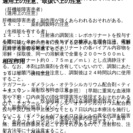
適用上の注意、取扱い上の注意
（肝機能障害患者）
（適用上の注意）
肝機能障害患者：副作用が強くあらわれるおそれがある。
１４．１． 薬剤調製時の注意
（生殖能を有する者）
１４．１．１． 注射液の調製法：レボホリナートを投与す
る際には、３〜５ｍＬの５％ブドウ糖液、生理食塩液、電解
生殖可能な年齢の患者に投与する必要がある場合には、性腺
質維持液等の溶解液でレボホリナートの各バイアル内容物を
に対する影響を考慮すること。
溶解・採取後、同一の溶解液で全量を２００〜５００ｍＬ
（レボホリナート約０．７５ｍｇ／ｍＬ）とし点滴静注す
相互作用
る。なお、本剤は防腐剤を含有していないので、調製にあた
っては細菌汚染に十分注意し、調製後は２４時間以内に使用
１０．１． 併用禁忌：
すること。
テガフール・ギメラシル・オテラシルカリウム配合剤＜ティ
１４．２． 薬剤投与時の注意
ーエスワン＞〔１．５、２．８参照〕［早期に重篤な血液障
害や下痢・口内炎等の消化管障害等が発現するおそれがある
１４．２．１． 投与経路：本剤は点滴静脈内投与とし、皮
ので、テガフール・ギメラシル・オテラシルカリウム配合剤
下、筋肉内に投与しないこと。
投与中及び投与中止後少なくとも７日以内は本療法を施行し
ないこと（ギメラシルがフルオロウラシルの異化代謝を阻害
１４．２．２． 投与時：本剤の静脈内投与により、血管
し、血中フルオロウラシル濃度が著しく上昇する）］。
痛、血栓性静脈炎を起こすおそれがあるので、注射部位、注
射方法等に十分注意すること。
１０．２． 併用注意：