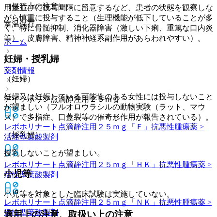
（保管上の注意）
用量並びに投与間隔に留意するなど、患者の状態を観察しな
がら慎重に投与すること（生理機能が低下していることが多
室温保存。
く、特に骨髄抑制、消化器障害（激しい下痢、重篤な口内炎
等）、皮膚障害、精神神経系副作用があらわれやすい）。
ホーム
妊婦・授乳婦
薬剤情報
（妊婦）
妊婦又は妊娠している可能性のある女性には投与しないこと
アイソボリン点滴静注用２５ｍｇ
が望ましい（フルオロウラシルの動物実験（ラット、マウ
ス）で多指症、口蓋裂等の催奇形作用が報告されている）。
レボホリナート点滴静注用２５ｍｇ「Ｆ」
抗悪性腫瘍薬 >
（授乳婦）
活性型葉酸製剤
授乳しないことが望ましい。
レボホリナート点滴静注用２５ｍｇ「ＨＫ」
抗悪性腫瘍薬 >
小児等
活性型葉酸製剤
小児等を対象とした臨床試験は実施していない。
レボホリナート点滴静注用２５ｍｇ「ＮＫ」
抗悪性腫瘍薬 >
活性型葉酸製剤
適用上の注意、取扱い上の注意