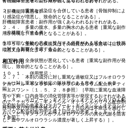
常、循環不全を起こし致命的となることがある］。
腎機能障害患者：副作用が強くあらわれるおそれがある。
２．３． 重篤な感染症を合併している患者［骨髄抑制によ
（肝機能障害患者）
り感染症が増悪し、致命的となることがある］。
肝機能障害患者：副作用が強くあらわれるおそれがある。
２．４． 多量の腹水、多量の胸水のある患者［重篤な副作
（生殖能を有する者）
用が発現し、致命的となることがある］。
生殖可能な年齢の患者に投与する必要がある場合には、性腺
２．５． 重篤な心疾患又はその既往歴のある患者［症状の
に対する影響を考慮すること。
増悪又は再発により、致命的となることがある］。
２．６． 全身状態が悪化している患者［重篤な副作用が発
相互作用
現し、致命的となることがある］。
１０．１． 併用禁忌：
２．７． 本剤の成分に対し重篤な過敏症又はフルオロウラ
シルに対し重篤な過敏症の既往歴のある患者〔１．４参
テガフール・ギメラシル・オテラシルカリウム配合剤＜ティ
照〕。
ーエスワン＞〔１．５、２．８参照〕［早期に重篤な血液障
害や下痢・口内炎等の消化管障害等が発現するおそれがある
２．８． テガフール・ギメラシル・オテラシルカリウム配
ので、テガフール・ギメラシル・オテラシルカリウム配合剤
合剤投与中の患者及びテガフール・ギメラシル・オテラシル
投与中及び投与中止後少なくとも７日以内は本療法を施行し
カリウム配合剤投与中止後７日以内の患者〔１．５、１０．
ないこと（ギメラシルがフルオロウラシルの異化代謝を阻害
１参照〕。
し、血中フルオロウラシル濃度が著しく上昇する）］。