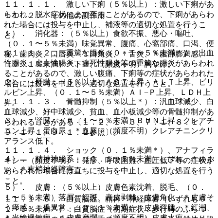
１１．１．１． 激しい下痢（５％以上）：激しい下痢があ
らわれ、脱水症状にまで至ることがあるので、下痢があらわ
１１．２． その他の副作用
れた場合には投与を中止し、補液等の適切な処置を行うこ
１）． 消化器：（５％以上）食欲不振、悪心・嘔吐、
と。
（０．１〜５％未満）味覚異常、腹痛、心窩部痛、口渇、便
１１．１．２． 重篤な腸炎（０．１〜５％未満＊）：出血
秘、歯肉炎、口唇炎・＊口角炎、＊舌炎、＊腹部膨満感、
性腸炎、虚血性腸炎、壊死性腸炎等の重篤な腸炎があらわれ
（０．１％未満）＊下血、（頻度不明）胸やけ。
ることがあるので、激しい腹痛、下痢等の症状があらわれた
２）． 肝臓：（５％以上）ＡＳＴ上昇、ＡＬＴ上昇、ビリ
場合には投与を中止し、適切な処置を行うこと。
ルビン上昇、（０．１〜５％未満）Ａｌ−Ｐ上昇、ＬＤＨ上
１１．１．３． 骨髄抑制（５％以上＊）：汎血球減少、白
昇。
血球減少、好中球減少、貧血、血小板減少等の骨髄抑制があ
３）． 腎臓：（０．１〜５％未満）ＢＵＮ上昇、クレアチ
らわれることがある〔１．２、１．３、７．１、８．１、
ニン上昇、蛋白尿、＊血尿、（頻度不明）クレアチニンクリ
９．１．１、９．１．２参照〕。
アランス低下。
１１．１．４． ショック（０．１％未満＊）、アナフィラ
４）． 精神神経系：（０．１〜５％未満）しびれ、＊めま
キシー（頻度不明）：発疹、呼吸困難、血圧低下等の症状が
い、＊末梢神経障害。
あらわれた場合には直ちに投与を中止し、適切な処置を行う
こと。
５）． 皮膚：（５％以上）皮膚色素沈着、脱毛、（０．
１〜５％未満）落屑、紅斑、表皮剥離、皮膚角化、＊皮膚そ
１１．１．５． 白質脳症、精神・神経障害（いずれも０．
う痒感、＊爪異常、（０．１％未満）＊皮膚浮腫、＊紅潮、
１〜５％未満＊）：白質脳症（初期症状：歩行時のふらつ
＊光線過敏症、＊皮膚糜爛、（頻度不明）皮膚水疱。