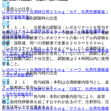
（適用上の注意）
レボホリナート点滴静注用２５ｍｇ「ＮＰ」
抗悪性腫瘍薬 >
活性型葉酸製剤
１４．１． 薬剤調製時の注意
１４．１．１． 注射液の調製法：レボホリナートを投与す
レボホリナート点滴静注用２５「オーハラ」
抗悪性腫瘍薬 >
る際には、３〜５ｍＬの５％ブドウ糖液、生理食塩液、電解
活性型葉酸製剤
質維持液等の溶解液でレボホリナートの各バイアル内容物を
溶解・採取後、同一の溶解液で全量を２００〜５００ｍＬ
（レボホリナート約０．７５ｍｇ／ｍＬ）とし点滴静注す
レボホリナート点滴静注用２５ｍｇ「サワイ」
抗悪性腫瘍薬
る。なお、本剤は防腐剤を含有していないので、調製にあた
> 活性型葉酸製剤
っては細菌汚染に十分注意し、調製後は２４時間以内に使用
すること。
レボホリナート点滴静注用２５ｍｇ「トーワ」
抗悪性腫瘍薬
１４．２． 薬剤投与時の注意
> 活性型葉酸製剤
１４．２．１． 投与経路：本剤は点滴静脈内投与とし、皮
下、筋肉内に投与しないこと。
レボホリナート点滴静注用２５ｍｇ「日医工」
抗悪性腫瘍薬
> 活性型葉酸製剤
１４．２．２． 投与時：本剤の静脈内投与により、血管
痛、血栓性静脈炎を起こすおそれがあるので、注射部位、注
射方法等に十分注意すること。
レボホリナート点滴静注用２５ｍｇ「ヤクルト」
抗悪性腫瘍