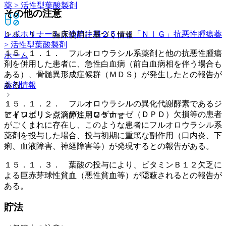
薬 > 活性型葉酸製剤
その他の注意
レボホリナート点滴静注用２５ｍｇ「ＮＩＧ」
抗悪性腫瘍薬
１５．１． 臨床使用に基づく情報
> 活性型葉酸製剤
１５．１．１． フルオロウラシル系薬剤と他の抗悪性腫瘍
ホーム
剤を併用した患者に、急性白血病（前白血病相を伴う場合も
ある）、骨髄異形成症候群（ＭＤＳ）が発生したとの報告が
ある。
薬剤情報
１５．１．２． フルオロウラシルの異化代謝酵素であるジ
ヒドロピリミジンデヒドロゲナーゼ（ＤＰＤ）欠損等の患者
アイソボリン点滴静注用２５ｍｇ
がごくまれに存在し、このような患者にフルオロウラシル系
薬剤を投与した場合、投与初期に重篤な副作用（口内炎、下
痢、血液障害、神経障害等）が発現するとの報告がある。
１５．１．３． 葉酸の投与により、ビタミンＢ１２欠乏に
よる巨赤芽球性貧血（悪性貧血等）が隠蔽されるとの報告が
ある。
貯法