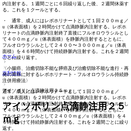
内注射する。１週間ごとに６回繰り返した後、２週間休薬す
る。これを１クールとする。
・ 通常、成人にはレボホリナートとして１回２００ｍｇ／
u（体表面積）を２時間かけて点滴静脈内注射する。レボホ
リナートの点滴静脈内注射終了直後にフルオロウラシルとし
て４００ｍｇ／u（体表面積）を静脈内注射するとともに、
フルオロウラシルとして２４００〜３０００ｍｇ／u（体表
面積）を４６時間かけて持続静脈内注射する。これを２週間
ホーム
ごとに繰り返す。
〈小腸癌、治癒切除不能な膵癌及び治癒切除不能な進行・再
薬剤情報
発の胃癌に対するレボホリナート・フルオロウラシル持続静
注併用療法〉
アイソボリン点滴静注用２５ｍｇ
通常、成人にはレボホリナートとして１回２００ｍｇ／
u（体表面積）を２時間かけて点滴静脈内注射する。レボホ
アイソボリン点滴静注用２５
リナートの点滴静脈内注射終了直後にフルオロウラシルとし
て４００ｍｇ／u（体表面積）を静脈内注射するとともに、
フルオロウラシルとして２４００ｍｇ／u（体表面積）を４
ｍｇ
６時間かけて持続静脈内注射する。これを２週間ごとに繰り
返す。