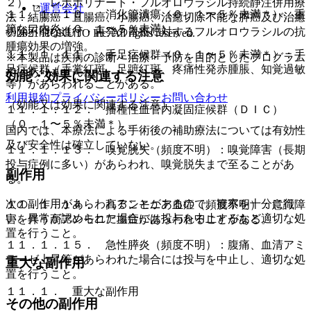
２）． レボホリナート・フルオロウラシル持続静注併用療
運営会社
１１．１．１０． 消化管潰瘍（０．１〜５％未満＊）、重
法：結腸癌・直腸癌、小腸癌、治癒切除不能な膵癌及び治癒
篤な口内炎（０．１〜５％未満）。
切除不能な進行・再発の胃癌に対するフルオロウラシルの抗
© 2021 HOKUTO Inc. All rights reserved.
腫瘍効果の増強。
１１．１．１１． 手足症候群（０．１〜５％未満＊）：手
※本製品は疾病の診断・治療・予防を目的としたプログラム
足症候群（手掌紅斑、足蹠紅斑、疼痛性発赤腫脹、知覚過敏
ではありません。
効能・効果に関連する注意
等）があらわれることがある。
利用規約
プライバシーポリシー
お問い合わせ
（効能又は効果に関連する注意）
１１．１．１２． 播種性血管内凝固症候群（ＤＩＣ）
（０．１〜５％未満＊）。
国内では、本療法による手術後の補助療法については有効性
及び安全性は確立していない。
１１．１．１３． 嗅覚脱失（頻度不明）：嗅覚障害（長期
投与症例に多い）があらわれ、嗅覚脱失まで至ることがあ
副作用
る。
次の副作用があらわれることがあるので、観察を十分に行
１１．１．１４． 高アンモニア血症（頻度不明）：意識障
い、異常が認められた場合には投与を中止するなど適切な処
害を伴う高アンモニア血症があらわれることがある。
置を行うこと。
１１．１．１５． 急性膵炎（頻度不明）：腹痛、血清アミ
ラーゼ上昇等があらわれた場合には投与を中止し、適切な処
重大な副作用
置を行うこと。
１１．１． 重大な副作用
その他の副作用