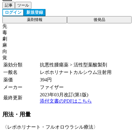
記事
ツール
ログイン
新規登録
薬剤情報
後発品
先
毒
劇
麻
向
覚
薬効分類
抗悪性腫瘍薬 > 活性型葉酸製剤
一般名
レボホリナートカルシウム注射用
薬価
394
円
メーカー
ファイザー
2023年03月改訂(第1版)
最終更新
添付文書のPDFはこちら
用法・用量
〈レボホリナート・フルオロウラシル療法〉