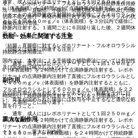
通常、成人にはレボホリナートとして１回２５０ｍｇ／
２）． レボホリナート・フルオロウラシル持続静注併用療
u（体表面積）を２時間かけて点滴静脈内注射する。レボホ
法：結腸癌・直腸癌、小腸癌、治癒切除不能な膵癌及び治癒
リナートの点滴静脈内注射開始１時間後にフルオロウラシル
切除不能な進行・再発の胃癌に対するフルオロウラシルの抗
として１回６００ｍｇ／u（体表面積）を３分以内で緩徐に
腫瘍効果の増強。
静脈内注射する。１週間ごとに６回繰り返した後、２週間休
薬する。これを１クールとする。
効能・効果に関連する注意
〈結腸・直腸癌に対するレボホリナート・フルオロウラシル
（効能又は効果に関連する注意）
持続静注併用療法〉
国内では、本療法による手術後の補助療法については有効性
・ 通常、成人にはレボホリナートとして１回１００ｍｇ／
及び安全性は確立していない。
u（体表面積）を２時間かけて点滴静脈内注射する。レボホ
リナートの点滴静脈内注射終了直後にフルオロウラシルとし
副作用
て４００ｍｇ／u（体表面積）を静脈内注射するとともに、
フルオロウラシルとして６００ｍｇ／u（体表面積）を２２
次の副作用があらわれることがあるので、観察を十分に行
時間かけて持続静脈内注射する。これを２日間連続して行
い、異常が認められた場合には投与を中止するなど適切な処
い、２週間ごとに繰り返す。
置を行うこと。
・ 通常、成人にはレボホリナートとして１回２５０ｍｇ／
重大な副作用
u（体表面積）を２時間かけて点滴静脈内注射する。レボホ
リナートの点滴静脈内注射終了直後にフルオロウラシルとし
１１．１． 重大な副作用
て２６００ｍｇ／u（体表面積）を２４時間かけて持続静脈