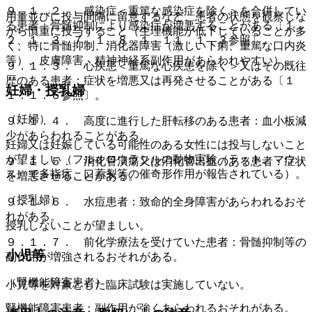
９．１．２． 感染症＜重篤な感染症を除く＞を合併してい
用量並びに投与間隔に留意するなど、患者の状態を観察しな
る患者：骨髄抑制により感染症が増悪することがある〔１．
がら慎重に投与すること（生理機能が低下していることが多
２、１．３、７．１、８．１、１１．１．３参照〕。
く、特に骨髄抑制、消化器障害（激しい下痢、重篤な口内炎
等）、皮膚障害、精神神経系副作用があらわれやすい）。
９．１．３． 心疾患＜重篤な心疾患を除く＞又はその既往
歴のある患者：症状を増悪又は再発させることがある〔１
妊婦・授乳婦
１．１．６参照〕。
（妊婦）
９．１．４． 高度に進行した肝転移のある患者：血小板減
少があらわれることがある。
妊婦又は妊娠している可能性のある女性には投与しないこと
が望ましい（フルオロウラシルの動物実験（ラット、マウ
９．１．５． 消化管潰瘍又は消化管出血のある患者：症状
ス）で多指症、口蓋裂等の催奇形作用が報告されている）。
を増悪させることがある。
（授乳婦）
９．１．６． 水痘患者：致命的全身障害があらわれるおそ
れがある。
授乳しないことが望ましい。
９．１．７． 前化学療法を受けていた患者：骨髄抑制等の
小児等
副作用が増強されるおそれがある。
（腎機能障害患者）
小児等を対象とした臨床試験は実施していない。
腎機能障害患者：副作用が強くあらわれるおそれがある。