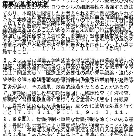
１．１． レボホリナート・フルオロウラシル療法及び持続
重要な基本的注意
静注併用療法はフルオロウラシルの細胞毒性を増強する療法
であり、本療法に関連したと考えられる死亡例が認められて
８．１． 〈効能共通〉骨髄抑制、播種性血管内凝固症候群
いる。本療法は高度の危険性を伴うので、緊急時に十分に対
（ＤＩＣ）等の重篤な副作用が起こることがあり、ときに致
応できる医療施設において、がん化学療法に十分な知識・経
命的経過をたどることがあるので、定期的（特に投与初期は
験を持つ医師のもとで、「２．禁忌」、「９．特定の背景を
頻回）に臨床検査（血液検査、肝機能・腎機能検査等）を行
有する患者に関する注意」の項を参照して適応患者の選択を
うなど、患者の状態を十分観察すること〔１．２、１．３、
慎重に行い、本療法が適切と判断される症例についてのみ実
７．１、９．１．１、９．１．２、１１．１．３参照〕。
施すること。
８．２． 〈小腸癌、治癒切除不能な進行・再発の胃癌〉小
また、治療開始に先立ち、患者又はその家族に有効性及び危
腸癌、治癒切除不能な進行・再発の胃癌に本剤を使用する際
険性を十分説明し、同意を得てから施行すること。
には、関連文献（「医療上の必要性の高い未承認薬・適応外
薬検討会議 公知申請への該当性に係る報告書」等）を熟読
１．２． 本療法は重篤な骨髄抑制、激しい下痢等が起こる
すること。
ことがあり、その結果、致命的経過をたどることがあるの
で、定期的（特に投与初期は頻回）に臨床検査（血液検査、
（特定の背景を有する患者に関する注意）
肝機能・腎機能検査等）を行うなど患者の状態を十分観察
し、異常が認められた場合には、速やかに適切な処置を行う
（合併症・既往歴等のある患者）
こと〔７．１、８．１、９．１．１、９．１．２、１１．
１．３参照〕。
９．１．１． 骨髄抑制＜重篤な骨髄抑制を除く＞のある患
者：骨髄抑制の増悪により重症感染症が併発することがある
１．３． 本療法以外の他の化学療法との併用又は放射線照
〔１．２、１．３、７．１、８．１、１１．１．３参照〕。