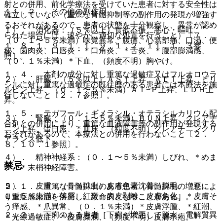
射との併用、前化学療法を受けていた患者に対する安全性は
１１．２． その他の副作用
確立していない（重篤な骨髄抑制等の副作用の発現が増強す
るおそれがあるので、患者の状態を十分観察し、異常が認め
１）． 消化器：（５％以上）食欲不振、悪心・嘔吐、
られた場合には、速やかに適切な処置を行うこと）〔７．
（０．１〜５％未満）味覚異常、腹痛、心窩部痛、口渇、便
１、８．１、９．１．１、９．１．２、１１．１．３参
秘、歯肉炎、口唇炎・＊口角炎、＊舌炎、＊腹部膨満感、
照〕。
（０．１％未満）＊下血、（頻度不明）胸やけ。
１．４． 本剤の成分に対し重篤な過敏症又はフルオロウラ
２）． 肝臓：（５％以上）ＡＳＴ上昇、ＡＬＴ上昇、ビリ
シルに対し重篤な過敏症の既往歴のある患者には本療法を施
ルビン上昇、（０．１〜５％未満）Ａｌ−Ｐ上昇、ＬＤＨ上
行しないこと〔２．７参照〕。
昇。
１．５． テガフール・ギメラシル・オテラシルカリウム配
３）． 腎臓：（０．１〜５％未満）ＢＵＮ上昇、クレアチ
合剤との併用により、重篤な血液障害等の副作用が発現する
ニン上昇、蛋白尿、＊血尿、（頻度不明）クレアチニンクリ
おそれがあるので、本療法との併用を行わないこと〔２．
アランス低下。
８、１０．１参照〕。
４）． 精神神経系：（０．１〜５％未満）しびれ、＊めま
禁忌
い、＊末梢神経障害。
５）． 皮膚：（５％以上）皮膚色素沈着、脱毛、（０．
２．１． 重篤な骨髄抑制のある患者［骨髄抑制の増悪によ
１〜５％未満）落屑、紅斑、表皮剥離、皮膚角化、＊皮膚そ
り重症感染症を併発し、致命的となることがある］。
う痒感、＊爪異常、（０．１％未満）＊皮膚浮腫、＊紅潮、
２．２． 下痢のある患者［下痢が増悪して脱水、電解質異
＊光線過敏症、＊皮膚糜爛、（頻度不明）皮膚水疱。