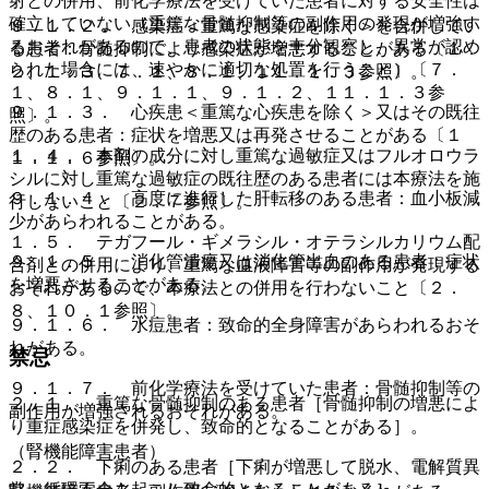
射との併用、前化学療法を受けていた患者に対する安全性は
確立していない（重篤な骨髄抑制等の副作用の発現が増強す
９．１．２． 感染症＜重篤な感染症を除く＞を合併してい
るおそれがあるので、患者の状態を十分観察し、異常が認め
る患者：骨髄抑制により感染症が増悪することがある〔１．
られた場合には、速やかに適切な処置を行うこと）〔７．
２、１．３、７．１、８．１、１１．１．３参照〕。
１、８．１、９．１．１、９．１．２、１１．１．３参
９．１．３． 心疾患＜重篤な心疾患を除く＞又はその既往
照〕。
歴のある患者：症状を増悪又は再発させることがある〔１
１．４． 本剤の成分に対し重篤な過敏症又はフルオロウラ
１．１．６参照〕。
シルに対し重篤な過敏症の既往歴のある患者には本療法を施
９．１．４． 高度に進行した肝転移のある患者：血小板減
行しないこと〔２．７参照〕。
少があらわれることがある。
１．５． テガフール・ギメラシル・オテラシルカリウム配
９．１．５． 消化管潰瘍又は消化管出血のある患者：症状
合剤との併用により、重篤な血液障害等の副作用が発現する
を増悪させることがある。
おそれがあるので、本療法との併用を行わないこと〔２．
８、１０．１参照〕。
９．１．６． 水痘患者：致命的全身障害があらわれるおそ
れがある。
禁忌
９．１．７． 前化学療法を受けていた患者：骨髄抑制等の
２．１． 重篤な骨髄抑制のある患者［骨髄抑制の増悪によ
副作用が増強されるおそれがある。
り重症感染症を併発し、致命的となることがある］。
（腎機能障害患者）
２．２． 下痢のある患者［下痢が増悪して脱水、電解質異