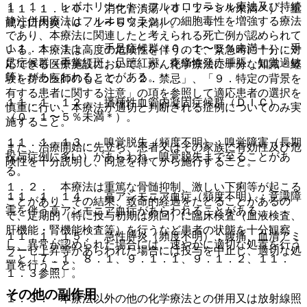
１．１． レボホリナート・フルオロウラシル療法及び持続
１１．１．１０． 消化管潰瘍（０．１〜５％未満＊）、重
静注併用療法はフルオロウラシルの細胞毒性を増強する療法
篤な口内炎（０．１〜５％未満）。
であり、本療法に関連したと考えられる死亡例が認められて
１１．１．１１． 手足症候群（０．１〜５％未満＊）：手
いる。本療法は高度の危険性を伴うので、緊急時に十分に対
足症候群（手掌紅斑、足蹠紅斑、疼痛性発赤腫脹、知覚過敏
応できる医療施設において、がん化学療法に十分な知識・経
等）があらわれることがある。
験を持つ医師のもとで、「２．禁忌」、「９．特定の背景を
有する患者に関する注意」の項を参照して適応患者の選択を
１１．１．１２． 播種性血管内凝固症候群（ＤＩＣ）
慎重に行い、本療法が適切と判断される症例についてのみ実
（０．１〜５％未満＊）。
施すること。
１１．１．１３． 嗅覚脱失（頻度不明）：嗅覚障害（長期
また、治療開始に先立ち、患者又はその家族に有効性及び危
投与症例に多い）があらわれ、嗅覚脱失まで至ることがあ
険性を十分説明し、同意を得てから施行すること。
る。
１．２． 本療法は重篤な骨髄抑制、激しい下痢等が起こる
１１．１．１４． 高アンモニア血症（頻度不明）：意識障
ことがあり、その結果、致命的経過をたどることがあるの
害を伴う高アンモニア血症があらわれることがある。
で、定期的（特に投与初期は頻回）に臨床検査（血液検査、
肝機能・腎機能検査等）を行うなど患者の状態を十分観察
１１．１．１５． 急性膵炎（頻度不明）：腹痛、血清アミ
し、異常が認められた場合には、速やかに適切な処置を行う
ラーゼ上昇等があらわれた場合には投与を中止し、適切な処
こと〔７．１、８．１、９．１．１、９．１．２、１１．
置を行うこと。
１．３参照〕。
その他の副作用
１．３． 本療法以外の他の化学療法との併用又は放射線照