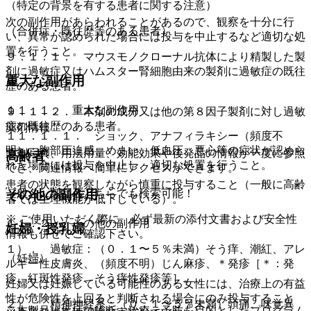
（特定の背景を有する患者に関する注意）
次の副作用があらわれることがあるので、観察を十分に行
（合併症・既往歴等のある患者）
い、異常が認められた場合には投与を中止するなど適切な処
置を行うこと。
９．１．１． マウスモノクローナル抗体により精製した製
剤に過敏症又はハムスター腎細胞由来の製剤に過敏症の既往
重大な副作用
歴のある患者。
１１．１． 重大な副作用
９．１．２． 本剤の成分又は他の第８因子製剤に対し過敏
症の既往歴のある患者。
薬剤情報
１１．１．１． ショック、アナフィラキシー（頻度不
明）：胸部圧迫感、めまい、低血圧、悪心等の症状が認めら
薬剤写真、用法用量、効能効果や後発品の情報が一度に参照
高齢者
れた場合には投与を中止し、適切な処置を行うこと。
でき、関連情報へ簡単にアクセスができます。
患者の状態を観察しながら慎重に投与すること（一般に高齢
その他の副作用
一般名、製品名どちらでも検索可能！
者では生理機能が低下している）。
※ ご使用いただく際に、必ず最新の添付文書および安全性
１１．２． その他の副作用
妊婦・授乳婦
情報も併せてご確認下さい。
１）． 過敏症：（０．１〜５％未満）そう痒、潮紅、アレ
（妊婦）
ルギー性皮膚炎、（頻度不明）じん麻疹、＊発疹［＊：発
疹、紅斑性発疹、そう痒性発疹等］。
妊婦又は妊娠している可能性のある女性には、治療上の有益
性が危険性を上回ると判断される場合にのみ投与すること
２）． 精神神経系：（０．１〜５％未満）頭痛、味覚異
※本製品は疾病の診断・治療・予防を目的としたプログラム