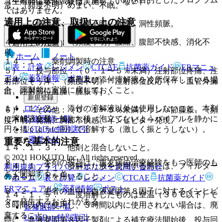
（生殖発生毒性試験は実施していない）。
常、（頻度不明）めまい、不眠。
ではありません。
適用上の注意、取扱い上の注意
３）． 循環器：（頻度不明）動悸、洞性頻脈。
４）． 消化器：（頻度不明）腹痛、腹部不快感、消化不
（適用上の注意）
良。
ホーム
ノート
１４．１． 薬剤調製時の注意
表・計算
レジメン
CTCAE
抗菌薬ガイド
ERマニュ
５）． 投与部位：（０．１〜５％未満）注射部位疼痛、注
アル
薬剤情報
ポスト
１４．１．１． 本剤及び添付溶解液を冷所保存している場
射部位そう痒、（頻度不明）＊注射部位反応［＊：血管外漏
合、調製前に室温に戻しておくこと。
出、注射部位血腫、腫脹等］。
新規登録
ログイン
１４．１．２． 添付の溶解液以外は使用しないこと。本剤
６）． その他：（０．１〜５％未満）リンパ節腫脹、（頻
監修医師一覧
に溶解液全量を加えた後、泡立てないようバイアルを静かに
度不明）発熱、胸部不快感、インヒビター発現。
UpToDate特別割引
円を描くように回して溶解する（激しく振とうしない）。
運営会社
重要な基本的注意
１４．１．３． 他剤と混合しないこと。
© 2021 HOKUTO Inc. All rights reserved.
８．１． 本剤の投与は、血友病の治療経験をもつ医師のも
１４．１．４． 溶解した液を使用する際には、フィルター
利用規約
プライバシーポリシー
お問い合わせ
とで開始すること。
のあるセットを用いること。
ホーム
表・計算
レジメン
CTCAE
抗菌薬ガイド
ERマニュアル
薬剤情報
ポスト
８．２． 患者の血中に血液凝固第８因子に対するインヒビ
１４．１．５． 一度溶解したものは室温（３０℃以下）で
ター発生するおそれがある。
３時間以内に使用し、３時間以内に使用されない場合は、廃
監修医師一覧
棄すること。
UpToDate特別割引
特に、血液凝固第８因子製剤による補充療法開始後、投与回