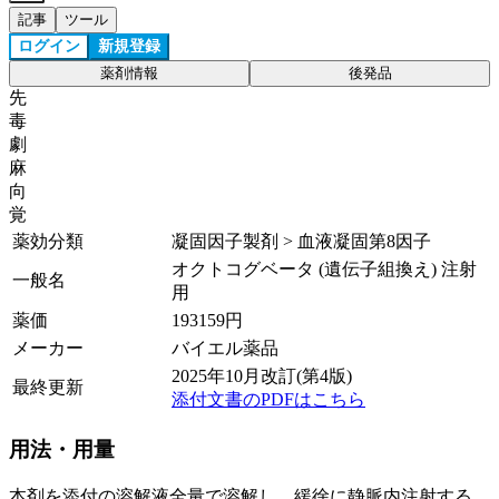
記事
ツール
ログイン
新規登録
薬剤情報
後発品
先
毒
劇
麻
向
覚
薬効分類
凝固因子製剤 > 血液凝固第8因子
オクトコグベータ (遺伝子組換え) 注射
一般名
用
薬価
193159
円
メーカー
バイエル薬品
2025年10月改訂(第4版)
最終更新
添付文書のPDFはこちら
用法・用量
本剤を添付の溶解液全量で溶解し、緩徐に静脈内注射する。