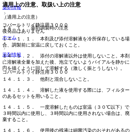
適用上の注意、取扱い上の注意
薬剤情報
（適用上の注意）
コバールトリイ静注用３０００
１４．１． 薬剤調製時の注意
後発品はありません
ホーム
１４．１．１． 本剤及び添付溶解液を冷所保存している場
合、調製前に室温に戻しておくこと。
薬剤情報
１４．１．２． 添付の溶解液以外は使用しないこと。本剤
に溶解液全量を加えた後、泡立てないようバイアルを静かに
円を描くように回して溶解する（激しく振とうしない）。
コバールトリイ静注用３０００
１４．１．３． 他剤と混合しないこと。
１４．１．４． 溶解した液を使用する際には、フィルター
のあるセットを用いること。
１４．１．５． 一度溶解したものは室温（３０℃以下）で
３時間以内に使用し、３時間以内に使用されない場合は、廃
棄すること。
１４．１．６． 使用後の残液は細菌汚染のおそれがあるの