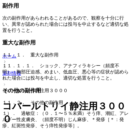
副作用
次の副作用があらわれることがあるので、観察を十分に行
い、異常が認められた場合には投与を中止するなど適切な処
置を行うこと。
重大な副作用
１１．１． 重大な副作用
ホーム
１１．１．１． ショック、アナフィラキシー（頻度不
明）：胸部圧迫感、めまい、低血圧、悪心等の症状が認めら
薬剤情報
れた場合には投与を中止し、適切な処置を行うこと。
その他の副作用
コバールトリイ静注用３０００
１１．２． その他の副作用
コバールトリイ静注用３００
１）． 過敏症：（０．１〜５％未満）そう痒、潮紅、アレ
０
ルギー性皮膚炎、（頻度不明）じん麻疹、＊発疹［＊：発
疹、紅斑性発疹、そう痒性発疹等］。