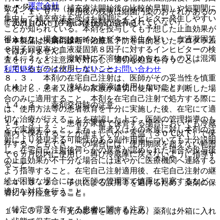
運営会社
数が少ない時期（補充療法開始後の比較的早期）や短期間に
１４．１．６． 使用後の残液は細菌汚染のおそれがあるの
集中して補充療法を受けた時期にインヒビター発生しやすい
で使用しない（本剤は保存剤が含有されていない）。
© 2021 HOKUTO Inc. All rights reserved.
ことが知られている。本剤を投与しても予想した止血効果が
得られない場合には、インヒビター発生を疑い、血液凝固第
１４．２． 薬剤投与時の注意
※本製品は疾病の診断・治療・予防を目的としたプログラム
８因子回収率や血液凝固第８因子に対するインヒビターの検
ではありません。
１４．２．１． 溶解時に不溶物の認められるもの又は混濁
査を行うなど注意深く対応し、適切な処置を行うこと。
しているものは使用しないこと。
利用規約
プライバシーポリシー
お問い合わせ
８．３． 本剤の在宅自己注射は、医師がその妥当性を慎重
１４．２．２． 凍結した溶液は使用しないこと。
に検討し、患者又はその家族が適切に使用可能と判断した場
合のみに適用すること。本剤を在宅自己注射で処方する際に
１４．３． 薬剤交付時の注意
は、使用方法等の患者教育を十分に実施した後、在宅にて適
切な治療が行えることを確認した上で、医師の管理指導のも
１４．３．１． 患者が家庭で保管する場合においても冷蔵
とで実施すること。また、患者又はその家族に対し本剤の注
庫内で保存することが望ましいが、室温（３０℃以下）で保
射により発現する可能性のある副作用等についても十分説明
存することもでき、この場合には、使用期限を超えない範囲
し、在宅自己注射後何らかの異常が認められた場合や投与後
で６ヵ月以内に使用し、再び冷蔵庫に戻さないように指導す
の止血効果が不十分な場合には速やかに医療機関へ連絡する
ること。
よう指導すること。在宅自己注射適用後、在宅自己注射の継
続が困難な場合には、医師の管理下で慎重に観察するなど、
１４．３．２． 子供による誤用等を避けるため、薬剤の保
適切な対応を行うこと。
管に十分注意すること。
（特定の背景を有する患者に関する注意）
１４．３．３． 光の影響を避けるため、薬剤は外箱に入れ