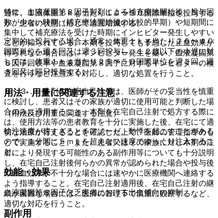
特に、血液凝固第８因子製剤による補充療法開始後、投与回
通常、１回体重１ｋｇ当たり１０〜３０国際単位を投与する
数が少ない時期（補充療法開始後の比較的早期）や短期間に
が、患者の状態に応じて適宜増減する。
集中して補充療法を受けた時期にインヒビター発生しやすい
定期的に投与する場合、通常、体重１ｋｇ当たり２０〜４０
ことが知られている。本剤を投与しても予想した止血効果が
国際単位を週２回又は週３回投与し、１２歳以下の小児に対
得られない場合には、インヒビター発生を疑い、血液凝固第
しては、体重１ｋｇ当たり２５〜５０国際単位を週２回、週
８因子回収率や血液凝固第８因子に対するインヒビターの検
３回又は隔日投与する。
査を行うなど注意深く対応し、適切な処置を行うこと。
８．３． 本剤の在宅自己注射は、医師がその妥当性を慎重
用法・用量に関連する注意
に検討し、患者又はその家族が適切に使用可能と判断した場
合のみに適用すること。本剤を在宅自己注射で処方する際に
（用法及び用量に関連する注意）
は、使用方法等の患者教育を十分に実施した後、在宅にて適
輸注速度が速すぎるとチアノーゼ、動悸を起こすことがある
切な治療が行えることを確認した上で、医師の管理指導のも
ので、１分間に５ｍＬを超えない速度でゆっくり注入するこ
とで実施すること。また、患者又はその家族に対し本剤の注
と。
射により発現する可能性のある副作用等についても十分説明
し、在宅自己注射後何らかの異常が認められた場合や投与後
効能・効果
の止血効果が不十分な場合には速やかに医療機関へ連絡する
よう指導すること。在宅自己注射適用後、在宅自己注射の継
血液凝固第８因子欠乏患者における出血傾向の抑制。
続が困難な場合には、医師の管理下で慎重に観察するなど、
適切な対応を行うこと。
副作用