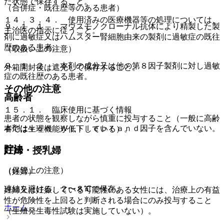
た状態で保存すること。
（合併症・既往歴等のある患者）
１４．３．４． 使用済みの医療機器等の処理については、
９．１．１． マウスモノクローナル抗体により精製した製
主治医の指示に従うこと。
剤に過敏症又はハムスター腎細胞由来の製剤に過敏症の既往
歴のある患者。
（取扱い上の注意）
９．１．２． 本剤の成分又は他の第８因子製剤に対し過敏
外箱開封後は遮光して保存すること。
症の既往歴のある患者。
その他の注意
高齢者
１５．１． 臨床使用に基づく情報
患者の状態を観察しながら慎重に投与すること（一般に高齢
本剤はｖｏｎ Ｗｉｌｌｅｂｒａｎｄ因子を含んでいない。
者では生理機能が低下している）。
貯法
妊婦・授乳婦
（保管上の注意）
（妊婦）
凍結を避ける、２〜８℃で保存。
妊婦又は妊娠している可能性のある女性には、治療上の有益
性が危険性を上回ると判断される場合にのみ投与すること
ホーム
（生殖発生毒性試験は実施していない）。