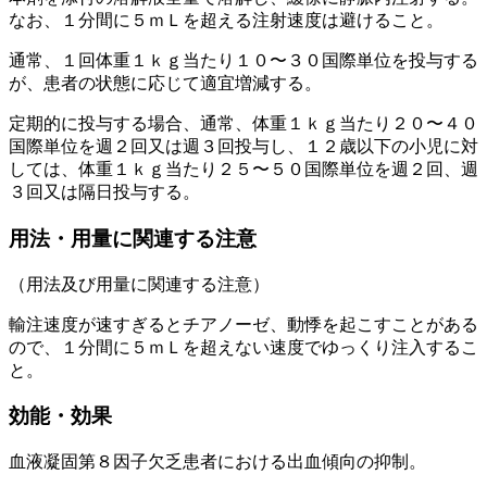
なお、１分間に５ｍＬを超える注射速度は避けること。
通常、１回体重１ｋｇ当たり１０〜３０国際単位を投与する
が、患者の状態に応じて適宜増減する。
定期的に投与する場合、通常、体重１ｋｇ当たり２０〜４０
国際単位を週２回又は週３回投与し、１２歳以下の小児に対
しては、体重１ｋｇ当たり２５〜５０国際単位を週２回、週
３回又は隔日投与する。
用法・用量に関連する注意
（用法及び用量に関連する注意）
輸注速度が速すぎるとチアノーゼ、動悸を起こすことがある
ので、１分間に５ｍＬを超えない速度でゆっくり注入するこ
と。
効能・効果
血液凝固第８因子欠乏患者における出血傾向の抑制。