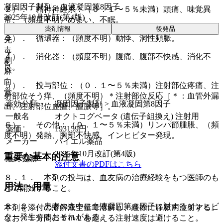
凝固因子製剤 > 血液凝固第8因子
２）． 精神神経系：（０．１〜５％未満）頭痛、味覚異
2025年10月改訂(第4版)
常、（頻度不明）めまい、不眠。
薬剤情報
後発品
３）． 循環器：（頻度不明）動悸、洞性頻脈。
先
毒
４）． 消化器：（頻度不明）腹痛、腹部不快感、消化不
劇
良。
麻
向
５）． 投与部位：（０．１〜５％未満）注射部位疼痛、注
覚
射部位そう痒、（頻度不明）＊注射部位反応［＊：血管外漏
薬効分類
凝固因子製剤 > 血液凝固第8因子
出、注射部位血腫、腫脹等］。
一般名
オクトコグベータ (遺伝子組換え) 注射用
６）． その他：（０．１〜５％未満）リンパ節腫脹、（頻
薬価
193159
円
度不明）発熱、胸部不快感、インヒビター発現。
メーカー
バイエル薬品
2025年10月改訂(第4版)
重要な基本的注意
最終更新
添付文書のPDFはこちら
８．１． 本剤の投与は、血友病の治療経験をもつ医師のも
用法・用量
とで開始すること。
８．２． 患者の血中に血液凝固第８因子に対するインヒビ
本剤を添付の溶解液全量で溶解し、緩徐に静脈内注射する。
ター発生するおそれがある。
なお、１分間に５ｍＬを超える注射速度は避けること。