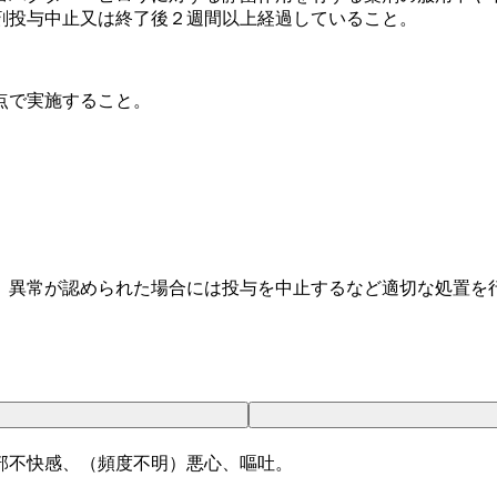
剤投与中止又は終了後２週間以上経過していること。
点で実施すること。
、異常が認められた場合には投与を中止するなど適切な処置を
部不快感、（頻度不明）悪心、嘔吐。