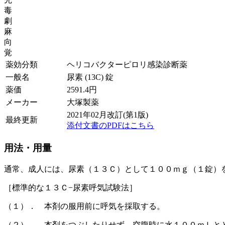
毒
劇
麻
向
覚
薬効分類
ヘリコバクターピロリ感染診断薬
一般名
尿素 (13C) 錠
薬価
2591.4
円
メーカー
大塚製薬
2021年02月改訂(第1版)
最終更新
添付文書のPDFはこちら
用法・用量
通常、成人には、尿素（１３Ｃ）として１００ｍｇ（１錠）
［標準的な１３Ｃ−尿素呼気試験法］
（１）． 本剤の服用前に呼気を採取する。
（２）． 本剤をつぶしたりせず、空腹時に水１００ｍＬと