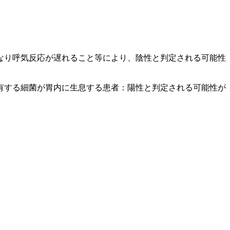
なり呼気反応が遅れること等により、陰性と判定される可能性
有する細菌が胃内に生息する患者：陽性と判定される可能性が