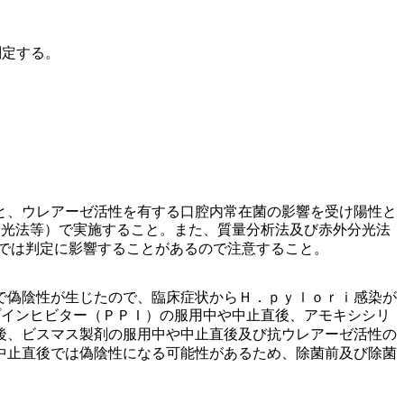
判定する。
と、ウレアーゼ活性を有する口腔内常在菌の影響を受け陽性と
分光法等）で実施すること。また、質量分析法及び赤外分光法
では判定に影響することがあるので注意すること。
で偽陰性が生じたので、臨床症状からＨ．ｐｙｌｏｒｉ感染が
プインヒビター（ＰＰＩ）の服用中や中止直後、アモキシシリ
後、ビスマス製剤の服用中や中止直後及び抗ウレアーゼ活性の
。
中止直後では偽陰性になる可能性があるため、除菌前及び除菌