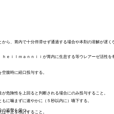
とから、胃内で十分停滞せず通過する場合や本剤の溶解が遅く
 ｈｅｉｌｍａｎｎｉｉが胃内に生息する等ウレアーゼ活性を
を空腹時に経口投与する。
性が危険性を上回ると判断される場合にのみ投与すること。
ともに噛まずに速やかに（５秒以内に）嚥下する。
位の姿勢を保つ。
又は中止を検討すること。