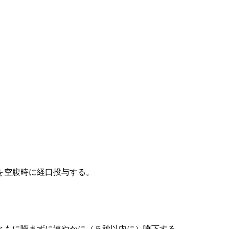
を空腹時に経口投与する。
ともに噛まずに速やかに（５秒以内に）嚥下する。