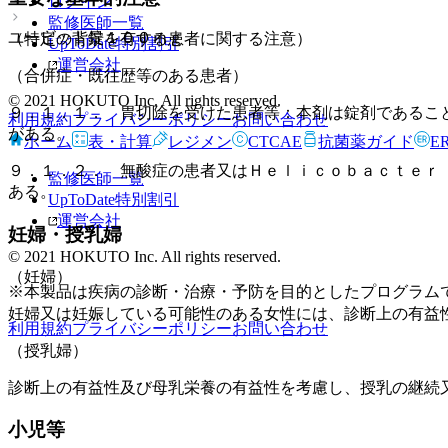
ログイン
監修医師一覧
ユービット錠１００ｍｇ
（特定の背景を有する患者に関する注意）
UpToDate特別割引
運営会社
（合併症・既往歴等のある患者）
© 2021 HOKUTO Inc. All rights reserved.
９．１．１． 胃切除を受けた患者等：本剤は錠剤であるこ
利用規約
プライバシーポリシー
お問い合わせ
がある。
ホーム
表・計算
レジメン
CTCAE
抗菌薬ガイド
E
９．１．２． 無酸症の患者又はＨｅｌｉｃｏｂａｃｔｅｒ
監修医師一覧
ある。
UpToDate特別割引
運営会社
妊婦・授乳婦
© 2021 HOKUTO Inc. All rights reserved.
（妊婦）
※本製品は疾病の診断・治療・予防を目的としたプログラム
妊婦又は妊娠している可能性のある女性には、診断上の有益
利用規約
プライバシーポリシー
お問い合わせ
（授乳婦）
診断上の有益性及び母乳栄養の有益性を考慮し、授乳の継続
小児等