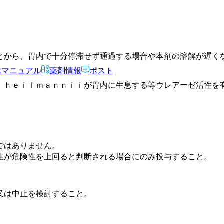
とから、胃内で十分停滞せず通過する場合や本剤の溶解が遅く
Rマニュアル
薬剤情報
ポスト
 ｈｅｉｌｍａｎｎｉｉが胃内に生息する等ウレアーゼ活性を
ではありません。
性が危険性を上回ると判断される場合にのみ投与すること。
又は中止を検討すること。