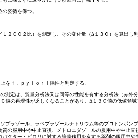
位の姿勢を保つ。
／１２ＣＯ２比）を測定し、その変化量（Δ１３Ｃ）を算出し
以上をＨ．ｐｙｌｏｒｉ陽性と判定する。
２の測定は、質量分析法又は同等の性能を有する分析法（赤外
３Ｃ値の再現性が乏しくなることがあり、Δ１３Ｃ値の低値領域
ンソプラゾール、ラベプラゾールナトリウム等のプロトンポン
物質の服用中や中止直後、メトロニダゾールの服用中や中止直
コバクター・ピロリに対する静菌作用を有する薬剤の服用中や