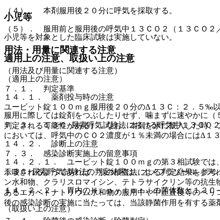
（４）． 本剤服用後２０分に呼気を採取する。
小児等
（５）． 服用前と服用後の呼気中１３ＣＯ２（１３ＣＯ２
小児等を対象とした臨床試験は実施していない。
用法・用量に関連する注意
適用上の注意、取扱い上の注意
（用法及び用量に関連する注意）
（適用上の注意）
７．１． 判定基準
１４．１． 薬剤投与時の注意
ユービット錠１００ｍｇ服用後２０分のΔ１３Ｃ：２．５‰
服用に際しては錠剤をつぶしたりせず、噛まずに速やかに（
７．２． １３Ｃ−尿素呼気試験法における呼気中１３ＣＯ
判定される可能性がある）。なお、本剤を水に投入した時、
においては、呼気中のＣＯ２濃度が１％未満の場合にはΔ１
１４．２． 診断上の注意
７．３． 感染診断実施上の留意事項
１４．２．１． ユービット錠１００ｍｇの第３相試験では
１３Ｃ−尿素呼気試験法の判定結果は、オメプラゾール、ラ
示唆されるようであれば、別の検査法による判定結果を参考
ン水和物、クラリスロマイシン、テトラサイクリン等の抗生
１４．２．２． 胃内のＨ．ｐｙｌｏｒｉの菌体数と１３Ｃ
あるエカベトナトリウム水和物の服用中や中止直後等のヘリ
後の感染診断の実施に当たっては、当該静菌作用を有する薬
（取扱い上の注意）