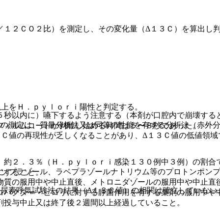
／１２ＣＯ２比）を測定し、その変化量（Δ１３Ｃ）を算出し
以上をＨ．ｐｙｌｏｒｉ陽性と判定する。
５秒以内に）嚥下するよう注意する（本剤が口腔内で崩壊する
２の測定は、質量分析法又は同等の性能を有する分析法（赤外
フィルムコートが剥離し始める時間は５〜８秒であった。
３Ｃ値の再現性が乏しくなることがあり、Δ１３Ｃ値の低値領域
、約２．３％（Ｈ．ｐｙｌｏｒｉ感染１３０例中３例）の割合
ンソプラゾール、ラベプラゾールナトリウム等のプロトンポン
にすること。
物質の服用中や中止直後、メトロニダゾールの服用中や中止直
−尿素呼気試験法の結果（Δ１３Ｃ値）の相関は確立していない
コバクター・ピロリに対する静菌作用を有する薬剤の服用中や
剤投与中止又は終了後２週間以上経過していること。