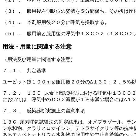
（３）． 服用後左側臥位の姿勢を５分間保ち、その後は座
（４）． 本剤服用後２０分に呼気を採取する。
（５）． 服用前と服用後の呼気中１３ＣＯ２（１３ＣＯ２
用法・用量に関連する注意
（用法及び用量に関連する注意）
７．１． 判定基準
ユービット錠１００ｍｇ服用後２０分のΔ１３Ｃ：２．５‰
７．２． １３Ｃ−尿素呼気試験法における呼気中１３ＣＯ
においては、呼気中のＣＯ２濃度が１％未満の場合にはΔ１
７．３． 感染診断実施上の留意事項
１３Ｃ−尿素呼気試験法の判定結果は、オメプラゾール、ラ
ン水和物、クラリスロマイシン、テトラサイクリン等の抗生
あるエカベトナトリウム水和物の服用中や中止直後等のヘリ