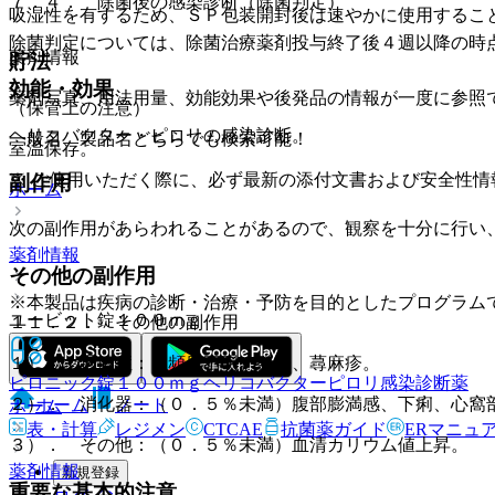
７．４． 除菌後の感染診断（除菌判定）
吸湿性を有するため、ＳＰ包装開封後は速やかに使用するこ
除菌判定については、除菌治療薬剤投与終了後４週以降の時
薬剤情報
貯法
効能・効果
薬剤写真、用法用量、効能効果や後発品の情報が一度に参照
（保管上の注意）
ヘリコバクター・ピロリの感染診断。
一般名、製品名どちらでも検索可能！
室温保存。
※ ご使用いただく際に、必ず最新の添付文書および安全性情
副作用
ホーム
次の副作用があらわれることがあるので、観察を十分に行い
薬剤情報
その他の副作用
※本製品は疾病の診断・治療・予防を目的としたプログラム
ユービット錠１００ｍｇ
１１．２． その他の副作用
１）． 過敏症：（頻度不明）発疹、蕁麻疹。
ピロニック錠１００ｍｇ
ヘリコバクターピロリ感染診断薬
２）． 消化器：（０．５％未満）腹部膨満感、下痢、心窩
ホーム
ノート
ホーム
表・計算
レジメン
CTCAE
抗菌薬ガイド
ERマニュ
３）． その他：（０．５％未満）血清カリウム値上昇。
薬剤情報
新規登録
重要な基本的注意