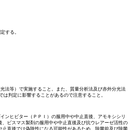
判定する。
分光法等）で実施すること。また、質量分析法及び赤外分光法
では判定に影響することがあるので注意すること。
プインヒビター（ＰＰＩ）の服用中や中止直後、アモキシシリ
後、ビスマス製剤の服用中や中止直後及び抗ウレアーゼ活性の
中止直後では偽陰性になる可能性があるため、除菌前及び除菌