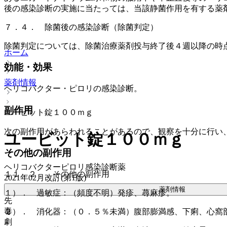
後の感染診断の実施に当たっては、当該静菌作用を有する薬
７．４． 除菌後の感染診断（除菌判定）
除菌判定については、除菌治療薬剤投与終了後４週以降の時
ホーム
効能・効果
薬剤情報
ヘリコバクター・ピロリの感染診断。
副作用
ユービット錠１００ｍｇ
次の副作用があらわれることがあるので、観察を十分に行い
ユービット錠１００ｍｇ
その他の副作用
ヘリコバクターピロリ感染診断薬
１１．２． その他の副作用
2021年02月改訂(第1版)
薬剤情報
１）． 過敏症：（頻度不明）発疹、蕁麻疹。
先
毒
２）． 消化器：（０．５％未満）腹部膨満感、下痢、心窩
劇