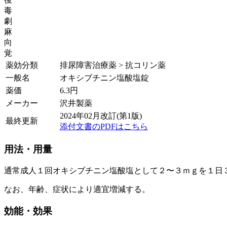
毒
劇
麻
向
覚
薬効分類
排尿障害治療薬 > 抗コリン薬
一般名
オキシブチニン塩酸塩錠
薬価
6.3
円
メーカー
沢井製薬
2024年02月改訂(第1版)
最終更新
添付文書のPDFはこちら
用法・用量
通常成人１回オキシブチニン塩酸塩として２〜３ｍｇを１日
なお、年齢、症状により適宜増減する。
効能・効果