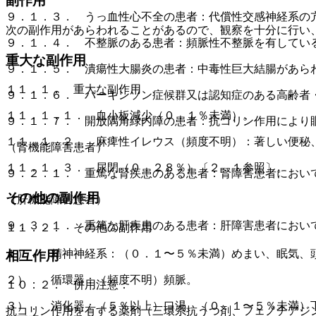
副作用
９．１．３． うっ血性心不全の患者：代償性交感神経系の
次の副作用があらわれることがあるので、観察を十分に行い
９．１．４． 不整脈のある患者：頻脈性不整脈を有してい
重大な副作用
９．１．５． 潰瘍性大腸炎の患者：中毒性巨大結腸があら
１１．１． 重大な副作用
９．１．６． パーキンソン症候群又は認知症のある高齢者
１１．１．１． 血小板減少（０．１％未満）。
９．１．７． 開放隅角緑内障の患者：抗コリン作用により
１１．１．２． 麻痺性イレウス（頻度不明）：著しい便秘
（腎機能障害患者）
１１．１．３． 尿閉（０．２８％）〔２．１参照〕。
９．２．１． 重篤な腎疾患のある患者：腎障害患者におい
その他の副作用
（肝機能障害患者）
９．３．１． 重篤な肝疾患のある患者：肝障害患者におい
１１．２． その他の副作用
１）． 精神神経系：（０．１〜５％未満）めまい、眠気、
相互作用
２）． 循環器：（頻度不明）頻脈。
１０．２． 併用注意：
３）． 消化器：（５％以上）口渇、（０．１〜５％未満）
抗コリン作用を有する薬剤（三環系抗うつ剤、フェノチアジ