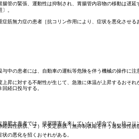
胃腸管の緊張、運動性は抑制され、胃腸管内容物の移動は遅延
照〕。
重症筋無力症の患者［抗コリン作用により、症状を悪化させる
投与中の患者には、自動車の運転等危険を伴う機械の操作に注
度上昇に対する不耐性が生じて、急激に体温が上昇するおそれ
３回経口投与する。
立腺肥大患者では、排尿障害を来していない場合でも、抗コリ
神経因性膀胱、２）不安定膀胱（無抑制収縮を伴う過緊張性膀
症状の悪化を招くおそれがある。