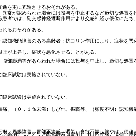
亢進を更に亢進させるおそれがある。
、異常が認められた場合には投与を中止するなど適切な処置を
る患者では、副交感神経遮断作用により交感神経が優位にたち
われるおそれがある。
・認知機能障害のある高齢者：抗コリン作用により、症状を悪
眼圧が上昇し、症状を悪化させることがある。
、腹部膨満等があらわれた場合には投与を中止し、適切な処置
て臨床試験は実施されていない。
て臨床試験は実施されていない。
頭痛、（０．１％未満）しびれ、振戦等、（頻度不明）認知機
下痢、胃腸障害、胃部不快感、嘔気、食欲不振、胸やけ、便秘
ン系薬剤、モノアミン酸化酵素阻害剤）［口内乾燥、便秘、排