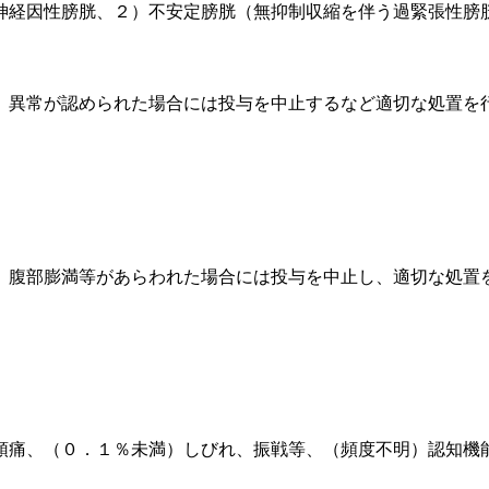
神経因性膀胱、２）不安定膀胱（無抑制収縮を伴う過緊張性膀
、異常が認められた場合には投与を中止するなど適切な処置を
、腹部膨満等があらわれた場合には投与を中止し、適切な処置
頭痛、（０．１％未満）しびれ、振戦等、（頻度不明）認知機