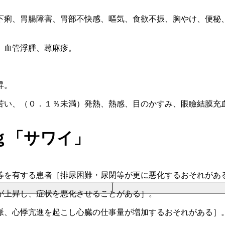
下痢、胃腸障害、胃部不快感、嘔気、食欲不振、胸やけ、便秘
）血管浮腫、蕁麻疹。
昇。
苦い、（０．１％未満）発熱、熱感、目のかすみ、眼瞼結膜充
ｇ「サワイ」
等を有する患者［排尿困難・尿閉等が更に悪化するおそれがあ
が上昇し、症状を悪化させることがある］。
脈、心悸亢進を起こし心臓の仕事量が増加するおそれがある］