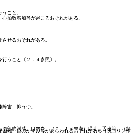
行うこと。
、心拍数増加等が起こるおそれがある。
化させるおそれがある。
を行うこと〔２．４参照〕。
能障害、抑うつ。
、腹部膨満感、口内炎、（０．１％未満）嘔吐、舌炎等、（頻
尿困難、目のかすみ等があらわれるおそれがある（抗コリン作