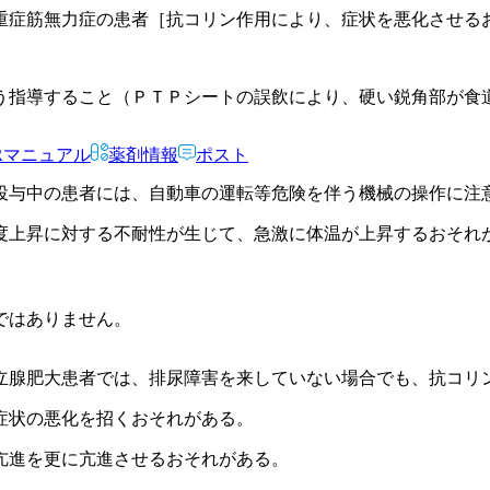
重症筋無力症の患者［抗コリン作用により、症状を悪化させる
う指導すること（ＰＴＰシートの誤飲により、硬い鋭角部が食
Rマニュアル
薬剤情報
ポスト
投与中の患者には、自動車の運転等危険を伴う機械の操作に注
度上昇に対する不耐性が生じて、急激に体温が上昇するおそれ
ではありません。
立腺肥大患者では、排尿障害を来していない場合でも、抗コリ
症状の悪化を招くおそれがある。
亢進を更に亢進させるおそれがある。