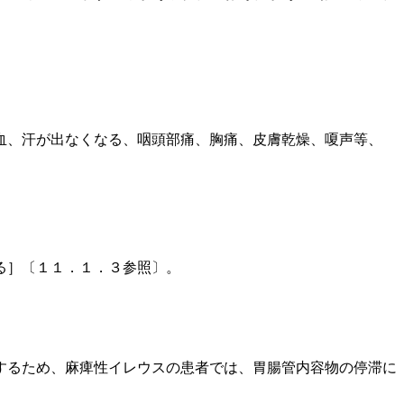
血、汗が出なくなる、咽頭部痛、胸痛、皮膚乾燥、嗄声等、
る］〔１１．１．３参照〕。
。
するため、麻痺性イレウスの患者では、胃腸管内容物の停滞に