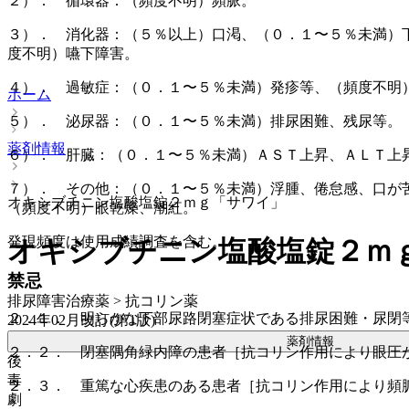
２）． 循環器：（頻度不明）頻脈。
３）． 消化器：（５％以上）口渇、（０．１〜５％未満）
度不明）嚥下障害。
４）． 過敏症：（０．１〜５％未満）発疹等、（頻度不明
ホーム
５）． 泌尿器：（０．１〜５％未満）排尿困難、残尿等。
薬剤情報
６）． 肝臓：（０．１〜５％未満）ＡＳＴ上昇、ＡＬＴ上
７）． その他：（０．１〜５％未満）浮腫、倦怠感、口が
オキシブチニン塩酸塩錠２ｍｇ「サワイ」
（頻度不明）眼乾燥、潮紅。
発現頻度は使用成績調査を含む。
オキシブチニン塩酸塩錠２ｍ
禁忌
排尿障害治療薬 > 抗コリン薬
２．１． 明らかな下部尿路閉塞症状である排尿困難・尿閉
2024年02月改訂(第1版)
薬剤情報
２．２． 閉塞隅角緑内障の患者［抗コリン作用により眼圧
後
毒
２．３． 重篤な心疾患のある患者［抗コリン作用により頻
劇