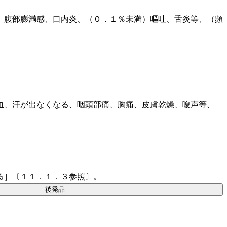
、腹部膨満感、口内炎、（０．１％未満）嘔吐、舌炎等、（頻
血、汗が出なくなる、咽頭部痛、胸痛、皮膚乾燥、嗄声等、
る］〔１１．１．３参照〕。
後発品
。