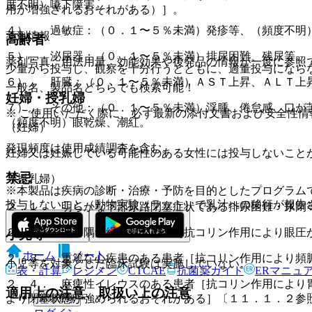
度不明）嚥下障害。
用が増強されるおそれがある）］。
４）． 過敏症：（０．１〜５％未満）発疹等、（頻度不明
薬剤情報
高齢者
５）． 泌尿器：（０．１〜５％未満）排尿困難、残尿等。
薬剤写真、用法用量、効能効果や後発品の情報が一度に参照
少量から投与し、観察を十分行うとともに、過量投与になら
６）． 肝臓：（０．１〜５％未満）ＡＳＴ上昇、ＡＬＴ上
一般名、製品名どちらでも検索可能！
妊婦・授乳婦
７）． その他：（０．１〜５％未満）浮腫、倦怠感、口が
※ ご使用いただく際に、必ず最新の添付文書および安全性情
（頻度不明）眼乾燥、潮紅。
（妊婦）
発現頻度は使用成績調査を含む。
妊婦又は妊娠している可能性のある女性には投与しないこと
禁忌
（授乳婦）
※本製品は疾病の診断・治療・予防を目的としたプログラム
投与しないこと（動物実験（ラット）で乳汁への移行が報告
２．１． 明らかな下部尿路閉塞症状である排尿困難・尿閉
２．２． 閉塞隅角緑内障の患者［抗コリン作用により眼圧
小児等
ホーム
ノート
２．３． 重篤な心疾患のある患者［抗コリン作用により頻
小児等を対象とした臨床試験は実施していない。
表・計算
レジメン
CTCAE
抗菌薬ガイド
ERマニュ
２．４． 麻痺性イレウスのある患者［抗コリン作用により
適用上の注意、取扱い上の注意
新規登録
より閉塞状態が強められるおそれがある］〔１１．１．２参