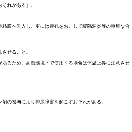
おそれがある］。
道粘膜へ刺入し、更には穿孔をおこして縦隔洞炎等の重篤な合
意させること。
があるため、高温環境下で使用する場合は体温上昇に注意させ
ン剤の投与により排尿障害を起こすおそれがある。