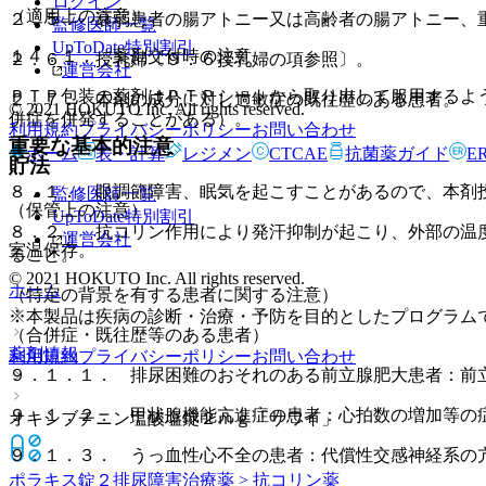
ログイン
（適用上の注意）
２．５． 衰弱患者の腸アトニー又は高齢者の腸アトニー、
監修医師一覧
UpToDate特別割引
１４．１． 薬剤交付時の注意
２．６． 授乳婦〔９．６授乳婦の項参照〕。
運営会社
ＰＴＰ包装の薬剤はＰＴＰシートから取り出して服用するよ
２．７． 本剤の成分に対し過敏症の既往歴のある患者。
© 2021 HOKUTO Inc. All rights reserved.
併症を併発することがある）。
利用規約
プライバシーポリシー
お問い合わせ
重要な基本的注意
ホーム
表・計算
レジメン
CTCAE
抗菌薬ガイド
E
貯法
８．１． 眼調節障害、眠気を起こすことがあるので、本剤
監修医師一覧
（保管上の注意）
UpToDate特別割引
８．２． 抗コリン作用により発汗抑制が起こり、外部の温
運営会社
室温保存。
ること。
© 2021 HOKUTO Inc. All rights reserved.
ホーム
（特定の背景を有する患者に関する注意）
※本製品は疾病の診断・治療・予防を目的としたプログラム
（合併症・既往歴等のある患者）
薬剤情報
利用規約
プライバシーポリシー
お問い合わせ
９．１．１． 排尿困難のおそれのある前立腺肥大患者：前
９．１．２． 甲状腺機能亢進症の患者：心拍数の増加等の
オキシブチニン塩酸塩錠２ｍｇ「サワイ」
９．１．３． うっ血性心不全の患者：代償性交感神経系の
ポラキス錠２
排尿障害治療薬 > 抗コリン薬