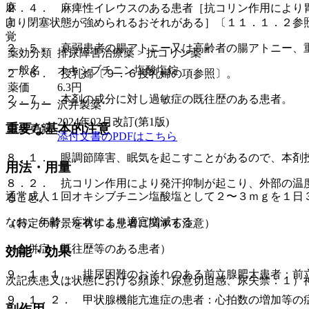
麻
２．４． 麻痺性イレウスのある患者［抗コリン作用により
向
より閉塞状態が強められるおそれがある］〔１１．１．２参
覚
２．５． 衰弱患者の腸アトニー又は高齢者の腸アトニー、
薬効分類
排尿障害治療薬 > 抗コリン薬
一般名
オキシブチニン塩酸塩錠
２．６． 授乳婦〔９．６授乳婦の項参照〕。
薬価
6.3
円
２．７． 本剤の成分に対し過敏症の既往歴のある患者。
メーカー
沢井製薬
2024年02月改訂(第1版)
重要な基本的注意
最終更新
添付文書のPDFはこちら
８．１． 眼調節障害、眠気を起こすことがあるので、本剤
用法・用量
８．２． 抗コリン作用により発汗抑制が起こり、外部の温
通常成人１回オキシブチニン塩酸塩として２〜３ｍｇを１日
ること。
なお、年齢、症状により適宜増減する。
（特定の背景を有する患者に関する注意）
（合併症・既往歴等のある患者）
効能・効果
９．１．１． 排尿困難のおそれのある前立腺肥大患者：前
次記疾患又は状態における頻尿、尿意切迫感、尿失禁：１）
９．１．２． 甲状腺機能亢進症の患者：心拍数の増加等の