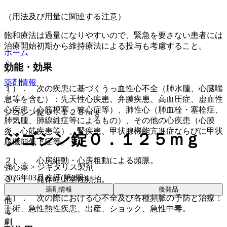
（用法及び用量に関連する注意）
飽和療法は過量になりやすいので、緊急を要さない患者には
治療開始初期から維持療法による投与も考慮すること。
ホーム
効能・効果
薬剤情報
１）． 次の疾患に基づくうっ血性心不全（肺水腫、心臓喘
息等を含む）：先天性心疾患、弁膜疾患、高血圧症、虚血性
心疾患（心筋梗塞、狭心症等）、肺性心（肺血栓・塞栓症、
ジゴシン錠０．１２５ｍｇ
肺気腫、肺線維症等によるもの）、その他の心疾患（心膜
炎、心筋疾患等）、腎疾患、甲状腺機能亢進症ならびに甲状
ジゴシン錠０．１２５ｍｇ
腺機能低下症等。
２）． 心房細動・心房粗動による頻脈。
強心薬 > ジギタリス製剤
2026年03月改訂(第2版)
３）． 発作性上室性頻拍。
薬剤情報
後発品
４）． 次の際における心不全及び各種頻脈の予防と治療：
他
手術、急性熱性疾患、出産、ショック、急性中毒。
毒
劇