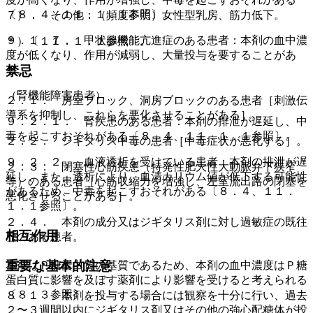
〔８．４、１１．１．１参照〕。
７）． その他：（頻度不明）女性型乳房、筋力低下。
９．１．７． 甲状腺機能亢進症のある患者：本剤の血中濃
＊）〔１１．１．１参照〕。
度が低くなり、作用が減弱し、大量投与を要することがあ
禁忌
る。
（腎機能障害患者）
２．１． 房室ブロック、洞房ブロックのある患者［刺激伝
導系を抑制し、これらを悪化させることがある］。
９．２．１． 腎疾患のある患者：本剤の排泄が遅延し、中
毒を起こすおそれがある〔８．４、１１．１．１参照〕。
２．２． ジギタリス中毒の患者［中毒症状が悪化する］。
９．２．２． 血液透析を受けている患者：本剤の排泄が遅
２．３． 閉塞性心筋疾患（特発性肥大性大動脈弁下狭窄
延し、また、透析により、血清カリウム値が低下する可能性
等）のある患者［心筋収縮力を増強し、左室流出路の閉塞を
があるため、中毒を起こすおそれがある〔８．４、１１．
悪化させることがある］。
１．１参照〕。
２．４． 本剤の成分又はジギタリス剤に対し過敏症の既往
相互作用
歴のある患者。
重要な基本的注意
本剤はＰ糖蛋白質の基質であるため、本剤の血中濃度はＰ糖
蛋白質に影響を及ぼす薬剤により影響を受けると考えられる
〔８．３参照〕。
８．１． 本剤を投与する場合には観察を十分に行い、過去
２〜３週間以内にジギタリス剤又はその他の強心配糖体が投