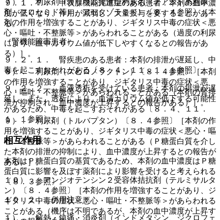
７）． 利尿剤（カリウム排泄型利尿剤（チアジド系利尿
９．１．７． 甲状腺機能亢進症のある患者：本剤の血中濃
剤、フロセミド等）、アセタゾラミド）〔８．４参照〕［本
度が低くなり、作用が減弱し、大量投与を要することがあ
剤の作用を増強することがあり、ジギタリス中毒の症状＜悪
る。
心・嘔吐・不整脈等＞があらわれることがある（過度の利尿
（腎機能障害患者）
により、血中カリウム値が低下しやすくなるとの報告があ
る）］。
９．２．１． 腎疾患のある患者：本剤の排泄が遅延し、中
毒を起こすおそれがある〔８．４、１１．１．１参照〕。
８）． 利尿剤（スピロノラクトン）〔８．４参照〕［本剤
の作用を増強することがあり、ジギタリス中毒の症状＜悪
９．２．２． 血液透析を受けている患者：本剤の排泄が遅
心・嘔吐・不整脈等＞があらわれることがある（本剤の腎排
延し、また、透析により、血清カリウム値が低下する可能性
泄が抑制され、血中濃度が上昇するとの報告がある）］。
があるため、中毒を起こすおそれがある〔８．４、１１．
１．１参照〕。
９）． 利尿剤（トルバプタン）〔８．４参照〕［本剤の作
用を増強することがあり、ジギタリス中毒の症状＜悪心・嘔
相互作用
吐・不整脈等＞があらわれることがある（Ｐ糖蛋白質を介し
た本剤の排泄の抑制により、血中濃度が上昇するとの報告が
本剤はＰ糖蛋白質の基質であるため、本剤の血中濃度はＰ糖
ある）］。
蛋白質に影響を及ぼす薬剤により影響を受けると考えられる
１０）． アンジオテンシン２受容体拮抗剤（テルミサルタ
〔８．３参照〕。
ン）〔８．４参照〕［本剤の作用を増強することがあり、ジ
１０．２． 併用注意：
ギタリス中毒の症状＜悪心・嘔吐・不整脈等＞があらわれる
ことがある（機序は不明であるが、本剤の血中濃度が上昇す
１）． 解熱・鎮痛・消炎剤（インドメタシン、ジクロフェ