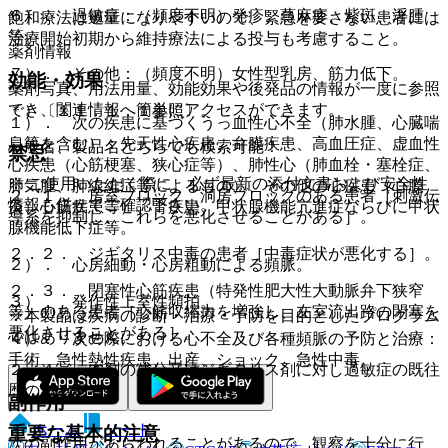
６）． 過敏症：（頻度不明）発疹、蕁麻疹、紫斑、浮腫
飽和療法は過量になりやすいので、緊急を要さない患者には
等。
治療開始初期から維持療法による投与も考慮すること。
薬剤情報
７）． その他：（頻度不明）女性型乳房、筋力低下。
効能・効果
薬剤写真、用法用量、効能効果や後発品の情報が一度に参照
でき、関連情報へ簡単にアクセスができます。
＊）〔１１．１．１参照〕。
１）． 次の疾患に基づくうっ血性心不全（肺水腫、心臓喘
息等を含む）：先天性心疾患、弁膜疾患、高血圧症、虚血性
一般名、製品名どちらでも検索可能！
禁忌
心疾患（心筋梗塞、狭心症等）、肺性心（肺血栓・塞栓症、
※ ご使用いただく際に、必ず最新の添付文書および安全性
肺気腫、肺線維症等によるもの）、その他の心疾患（心膜
２．１． 房室ブロック、洞房ブロックのある患者［刺激伝
情報も併せてご確認下さい。
炎、心筋疾患等）、腎疾患、甲状腺機能亢進症ならびに甲状
導系を抑制し、これらを悪化させることがある］。
腺機能低下症等。
２．２． ジギタリス中毒の患者［中毒症状が悪化する］。
２）． 心房細動・心房粗動による頻脈。
２．３． 閉塞性心筋疾患（特発性肥大性大動脈弁下狭窄
３）． 発作性上室性頻拍。
等）のある患者［心筋収縮力を増強し、左室流出路の閉塞を
※本製品は疾病の診断・治療・予防を目的としたプログラム
悪化させることがある］。
ではありません。
４）． 次の際における心不全及び各種頻脈の予防と治療：
手術、急性熱性疾患、出産、ショック、急性中毒。
２．４． 本剤の成分又はジギタリス剤に対し過敏症の既往
歴のある患者。
副作用
ホーム
ノート
重要な基本的注意
次の副作用があらわれることがあるので、観察を十分に行