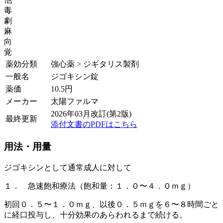
毒
劇
麻
向
覚
薬効分類
強心薬 > ジギタリス製剤
一般名
ジゴキシン錠
薬価
10.5
円
メーカー
太陽ファルマ
2026年03月改訂(第2版)
最終更新
添付文書のPDFはこちら
用法・用量
ジゴキシンとして通常成人に対して
１． 急速飽和療法（飽和量：１．０〜４．０ｍｇ）
初回０．５〜１．０ｍｇ、以後０．５ｍｇを６〜８時間ごと
に経口投与し、十分効果のあらわれるまで続ける。