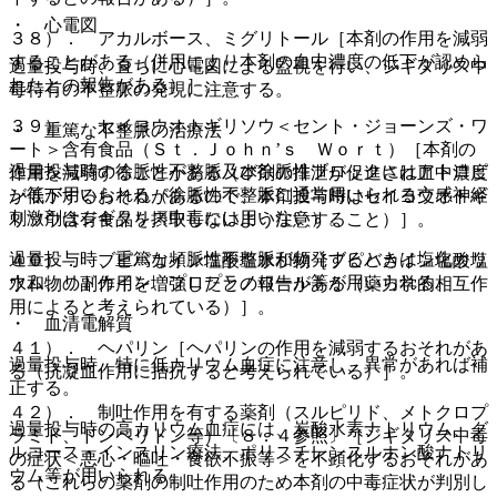
・ 心電図
３８）． アカルボース、ミグリトール［本剤の作用を減弱
することがある（併用により本剤の血中濃度の低下が認めら
過量投与時、直ちに心電図による監視を行い、ジギタリス中
れたとの報告がある）］。
毒特有の不整脈の発現に注意する。
３９）． セイヨウオトギリソウ＜セント・ジョーンズ・ワ
・ 重篤な不整脈の治療法
ート＞含有食品（Ｓｔ．Ｊｏｈｎ’ｓ Ｗｏｒｔ）［本剤の
過量投与時の徐脈性不整脈及び徐脈性ブロックにはアトロピ
作用を減弱することがある（本剤の排泄が促進され血中濃度
ン等が用いられる（徐脈性不整脈に通常用いられる交感神経
が低下するおそれがあるので、本剤投与時はセイヨウオトギ
刺激剤はジギタリス中毒には用いない）。
リソウ含有食品を摂取しないよう注意すること）］。
過量投与時、重篤な頻脈性不整脈が頻発するときは塩化カリ
４０）． ブピバカイン塩酸塩水和物［ブピバカイン塩酸塩
ウム、リドカイン、プロプラノロール等が用いられる。
水和物の副作用を増強したとの報告がある（薬力学的相互作
用によると考えられている）］。
・ 血清電解質
４１）． ヘパリン［ヘパリンの作用を減弱するおそれがあ
過量投与時、特に低カリウム血症に注意し、異常があれば補
る（抗凝血作用に拮抗すると考えられている）］。
正する。
４２）． 制吐作用を有する薬剤（スルピリド、メトクロプ
過量投与時の高カリウム血症には、炭酸水素ナトリウム、グ
ラミド、ドンペリドン等）〔８．４参照〕［ジギタリス中毒
ルコース・インスリン療法、ポリスチレンスルホン酸ナトリ
の症状＜悪心・嘔吐・食欲不振等＞を不顕化するおそれがあ
ウム等が用いられる。
る（これらの薬剤の制吐作用のため本剤の中毒症状が判別し