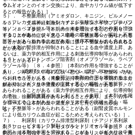
る）］。
ウムイオンとのイオン交換により、血中カリウム値が低下す
るとの報告がある）］。
５）． 不整脈用剤（アミオダロン、キニジン、ピルメノー
ル、フレカイニド、ピルシカイニド塩酸塩水和物、プロパフ
１５）． 交感神経刺激剤（アドレナリン、イソプレナリン
ェノン、ベプリジル等）〔８．４参照〕［本剤の作用を増強
等）〔８．４参照〕［本剤の作用を増強することがあり、ジ
することがあり、ジギタリス中毒の症状＜悪心・嘔吐・不整
ギタリス中毒の症状＜悪心・嘔吐・不整脈等＞があらわれる
脈等＞があらわれることがある（機序不明なものも含まれる
ことがある（薬力学的相互作用により不整脈があらわれるこ
が、本剤の腎排泄が抑制されることによる血中濃度上昇、あ
とがある）］。
るいは、薬力学的相互作用による刺激伝導抑制等があらわれ
１６）． プロトンポンプ阻害剤（オメプラゾール、ラベプ
ることがある）］。
ラゾール等）〔８．４参照〕［本剤の作用を増強することが
６）． β遮断剤（プロプラノロール、アテノロール、カル
あり、ジギタリス中毒の症状＜悪心・嘔吐・不整脈等＞があ
ベジロール等）〔８．４参照〕［本剤の作用を増強すること
らわれることがある（胃酸分泌抑制作用により本剤の加水分
があり、ジギタリス中毒の症状＜悪心・嘔吐・不整脈等＞が
解が抑制され、血中濃度が上昇するとの報告がある）］。
あらわれることがある（薬力学的相互作用により、伝導抑制
１７）． 副腎皮質ホルモン剤〔８．４参照〕［本剤の作用
の増強、徐脈の誘発があらわれることがあり、また、カルベ
を増強することがあり、ジギタリス中毒の症状＜悪心・嘔
ジロールでは本剤の血中濃度が上昇したとの報告があ
吐・不整脈等＞があらわれることがある（副腎皮質ホルモン
る）］。
により低カリウム血症が起こるためと考えられている）］。
７）． 利尿剤（カリウム排泄型利尿剤（チアジド系利尿
１８）． ビタミンＤ製剤（カルシトリオール等）〔８．４
剤、フロセミド等）、アセタゾラミド）〔８．４参照〕［本
参照〕［本剤の作用を増強することがあり、ジギタリス中毒
剤の作用を増強することがあり、ジギタリス中毒の症状＜悪