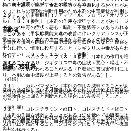
れ、血中濃度が上昇するとの報告がある）］。
の症状＜悪心・嘔吐・食欲不振等＞を不顕化するおそれがあ
る（これらの薬剤の制吐作用のため本剤の中毒症状が判別し
２９）． 抗甲状腺剤（チアマゾール、プロピルチオウラシ
にくくなる）］。
ル）〔８．４参照〕［本剤の作用を増強することがあり、ジ
ギタリス中毒の症状＜悪心・嘔吐・不整脈等＞があらわれる
高齢者
ことがある（甲状腺機能亢進の改善に伴いクリアランスが正
常になるため、本剤の血中濃度が上昇するとの報告があ
少量から投与を開始し、血中濃度等を監視するなど、観察を
る）］。
十分に行い、慎重に投与すること（ジギタリス中毒があらわ
れやすい）〔８．４、１１．１．１参照〕。
３０）． ベムラフェニブ〔８．４参照〕［本剤の作用を増
強することがあり、ジギタリス中毒の症状＜悪心・嘔吐・不
妊婦・授乳婦
整脈等＞があらわれることがある（Ｐ糖蛋白質阻害作用によ
り、本剤の血中濃度が上昇するとの報告がある）］。
（妊婦）
３１）． カルバマゼピン［本剤の作用を減弱することがあ
妊婦又は妊娠している可能性のある女性には治療上の有益性
る（併用後、本剤の血中濃度の低下が認められたとの報告が
が危険性を上回ると判断される場合にのみ投与すること。
ある）］。
（授乳婦）
３２）． コレスチラミン＜経口＞、コレスチミド＜経口＞
［本剤の作用を減弱することがある（消化管内での吸着によ
治療上の有益性及び母乳栄養の有益性を考慮し、授乳の継続
り本剤の吸収を阻害し、血中濃度が低下すると考えられてい
又は中止を検討すること（ジゴキシンはヒトで母乳中へ微量
る）］。
ながら移行する）。