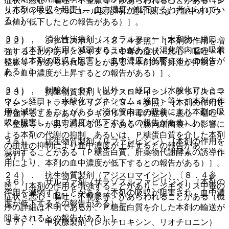
症状＜悪心・嘔吐・不整脈等＞があらわれることがある（ジ
り本剤の吸収を阻害し、血中濃度が低下すると考えられてい
スルフィラム−アルコール反応時に過呼吸により血中カリウ
る）］。
ム値が低下したとの報告がある）］。
３３）． 消化性潰瘍剤（スクラルファート水和物＜経口
２２）． シクロスポリン〔８．４参照〕［本剤の作用を増
＞）［本剤の作用を減弱することがある（消化管内での吸着
強することがあり、ジギタリス中毒の症状＜悪心・嘔吐・不
により本剤の吸収を阻害し、血中濃度が低下するとの報告が
整脈等＞があらわれることがある（本剤の腎排泄が抑制さ
ある）］。
れ、血中濃度が上昇するとの報告がある）］。
３４）． 制酸剤＜ＰＰＩ以外＞＜経口＞（水酸化アルミニ
２３）． 抗生物質製剤（エリスロマイシン、クラリスロマ
ウム＜経口＞、水酸化マグネシウム＜経口＞等）［本剤の作
イシン、テトラサイクリン）〔８．４参照〕［本剤の作用を
用を減弱することがある（消化管内での吸着により本剤の吸
増強することがあり、ジギタリス中毒の症状＜悪心・嘔吐・
収を阻害し、血中濃度が低下するとの報告がある）］。
不整脈等＞があらわれることがある（腸内細菌叢への影響に
よる本剤の代謝の抑制、あるいは、Ｐ糖蛋白質を介した本剤
３５）． 抗生物質製剤（リファンピシン）［本剤の作用を
の排泄の抑制により血中濃度が上昇するとの報告があ
減弱することがある（Ｐ糖蛋白質、肝薬物代謝酵素の誘導作
る）］。
用により、本剤の血中濃度が低下するとの報告がある）］。
２４）． 抗生物質製剤（アジスロマイシン）〔８．４参
３６）． サルファ剤（サラゾスルファピリジン）［本剤の
照〕［本剤の作用を増強することがあり、ジギタリス中毒の
作用を減弱することがある（本剤の吸収が阻害され、血中濃
症状＜悪心・嘔吐・不整脈等＞があらわれることがある（機
度が低下するとの報告がある）］。
序の詳細は不明であるが、Ｐ糖蛋白質を介した本剤の輸送が
阻害されるとの報告がある）］。
３７）． 甲状腺製剤（レボチロキシン、リオチロニン）