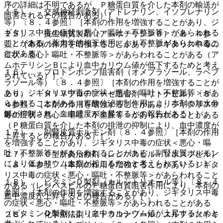
序の詳細は不明であるが、Ｐ糖蛋白質を介した本剤の輸送が
１５）． 交感神経刺激剤（アドレナリン、イソプレナリン
阻害されるとの報告がある）］。
等）〔８．４参照〕［本剤の作用を増強することがあり、ジ
ギタリス中毒の症状＜悪心・嘔吐・不整脈等＞があらわれる
２５）． 抗生物質製剤（アムホテリシンＢ）〔８．４参
ことがある（薬力学的相互作用により不整脈があらわれるこ
照〕［本剤の作用を増強することがあり、ジギタリス中毒の
とがある）］。
症状＜悪心・嘔吐・不整脈等＞があらわれることがある（ア
ムホテリシンＢにより血中カリウム値が低下するためと考え
１６）． プロトンポンプ阻害剤（オメプラゾール、ラベプ
られている）］。
ラゾール等）〔８．４参照〕［本剤の作用を増強することが
あり、ジギタリス中毒の症状＜悪心・嘔吐・不整脈等＞があ
２６）． ＨＩＶプロテアーゼ阻害剤（リトナビル）〔８．
らわれることがある（胃酸分泌抑制作用により本剤の加水分
４参照〕［本剤の作用を増強することがあり、ジギタリス中
解が抑制され、血中濃度が上昇するとの報告がある）］。
毒の症状＜悪心・嘔吐・不整脈等＞があらわれることがある
（Ｐ糖蛋白質を介した本剤の排泄の抑制により、血中濃度が
１７）． 副腎皮質ホルモン剤〔８．４参照〕［本剤の作用
上昇するとの報告がある）］。
を増強することがあり、ジギタリス中毒の症状＜悪心・嘔
吐・不整脈等＞があらわれることがある（副腎皮質ホルモン
２７）． Ｃ型肝炎治療剤（レジパスビル・ソホスブビル）
により低カリウム血症が起こるためと考えられている）］。
〔８．４参照〕［本剤の作用を増強することがあり、ジギタ
リス中毒の症状＜悪心・嘔吐・不整脈等＞があらわれること
１８）． ビタミンＤ製剤（カルシトリオール等）〔８．４
がある（レジパスビルのＰ糖蛋白質阻害作用により、本剤の
参照〕［本剤の作用を増強することがあり、ジギタリス中毒
血中濃度が上昇するとの報告がある）］。
の症状＜悪心・嘔吐・不整脈等＞があらわれることがある
（ビタミンＤ製剤により血中カルシウム値が上昇するためと
２８）． 化学療法剤（イトラコナゾール、スルファメトキ