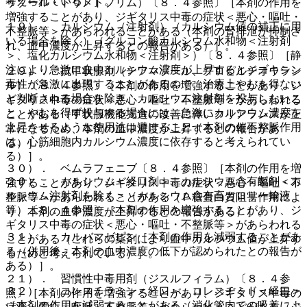
考えられている）］。
サゾール・トリメトプリム）〔８．４参照〕［本剤の作用を
増強することがあり、ジギタリス中毒の症状＜悪心・嘔吐・
１９）． カルシウム（注射剤）（カルシウム値の補正に用
不整脈等＞があらわれることがある（本剤の腎排泄が抑制さ
いる場合を除く）（グルコン酸カルシウム水和物＜注射剤
れ、血中濃度が上昇するとの報告がある）］。
＞、塩化カルシウム水和物＜注射剤＞）〔８．４参照〕［静
注により急激に血中カルシウム濃度が上昇するとジゴキシン
２９）． 抗甲状腺剤（チアマゾール、プロピルチオウラシ
毒性が急激に出現することがあるので、治療上やむを得ない
ル）〔８．４参照〕［本剤の作用を増強することがあり、ジ
と判断される場合を除き、カルシウム注射剤を投与しないこ
ギタリス中毒の症状＜悪心・嘔吐・不整脈等＞があらわれる
と、やむを得ず投与する場合には、急激にカルシウム濃度を
ことがある（甲状腺機能亢進の改善に伴いクリアランスが正
上昇させるような使用法は避けること（本剤の催不整脈作用
常になるため、本剤の血中濃度が上昇するとの報告があ
は、心筋細胞内カルシウム濃度に依存すると考えられてい
る）］。
る）］。
３０）． ベムラフェニブ〔８．４参照〕［本剤の作用を増
２０）． カルシウム＜経口剤＞、カルシウム含有製剤＜カ
強することがあり、ジギタリス中毒の症状＜悪心・嘔吐・不
ルシウム注射剤を除く＞（カルシウム含有高カロリー輸液
整脈等＞があらわれることがある（Ｐ糖蛋白質阻害作用によ
等）〔８．４参照〕［本剤の作用を増強することがあり、ジ
り、本剤の血中濃度が上昇するとの報告がある）］。
ギタリス中毒の症状＜悪心・嘔吐・不整脈等＞があらわれる
３１）． カルバマゼピン［本剤の作用を減弱することがあ
ことがある（これらの薬剤により血中カルシウム値が上昇す
る（併用後、本剤の血中濃度の低下が認められたとの報告が
るためと考えられている）］。
ある）］。
２１）． 習慣性中毒用剤（ジスルフィラム）〔８．４参
３２）． コレスチラミン＜経口＞、コレスチミド＜経口＞
照〕［本剤の作用を増強することがあり、ジギタリス中毒の
［本剤の作用を減弱することがある（消化管内での吸着によ