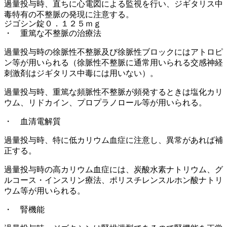
過量投与時、直ちに心電図による監視を行い、ジギタリス中
毒特有の不整脈の発現に注意する。
ジゴシン錠０．１２５ｍｇ
・ 重篤な不整脈の治療法
過量投与時の徐脈性不整脈及び徐脈性ブロックにはアトロピ
ン等が用いられる（徐脈性不整脈に通常用いられる交感神経
刺激剤はジギタリス中毒には用いない）。
過量投与時、重篤な頻脈性不整脈が頻発するときは塩化カリ
ウム、リドカイン、プロプラノロール等が用いられる。
・ 血清電解質
過量投与時、特に低カリウム血症に注意し、異常があれば補
正する。
過量投与時の高カリウム血症には、炭酸水素ナトリウム、グ
ルコース・インスリン療法、ポリスチレンスルホン酸ナトリ
ウム等が用いられる。
・ 腎機能