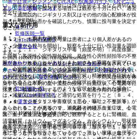
表・計算
レジメン
CTCAE
抗菌薬ガイド
ERマニュ
い、異常が認められた場合には投与を中止するなど適切な処
アル
薬剤情報
ポスト
８．１． 本剤を投与する場合には観察を十分に行い、過去
置を行うこと。
２〜３週間以内にジギタリス剤又はその他の強心配糖体が投
新規登録
与されているか否かを確認したのち、慎重に投与量を決定す
重大な副作用
ログイン
ること。
監修医師一覧
１１．１． 重大な副作用
８．２． 本剤の至適投与量は患者により個人差があるの
UpToDate特別割引
で、少量から投与を開始し、観察を十分に行い投与量を調節
運営会社
１１．１．１． ジギタリス中毒（頻度不明）：高度徐脈、
すること。
二段脈、多源性心室性期外収縮、発作性心房性頻拍等の不整
© 2021 HOKUTO Inc. All rights reserved.
脈があらわれることがあり、また、さらに重篤な房室ブロッ
利用規約
プライバシーポリシー
お問い合わせ
８．３． 本剤は種々の薬剤との相互作用が報告されている
ク、心室性頻拍症あるいは心室細動に移行することがある
ホーム
表・計算
レジメン
CTCAE
抗菌薬ガイド
が、可能性のあるすべての組み合わせについて検討されてい
（初期症状として消化器症状、眼症状、精神神経系症状があ
るわけではないので、他剤と併用したり、本剤又は他剤を休
ERマニュアル
薬剤情報
ポスト
らわれることが多いが、それらの症状に先行して不整脈が出
薬する場合は本剤の血中濃度の推移、自覚症状、心電図等に
監修医師一覧
現することもある）、このような症状があらわれた場合に
注意し、慎重に投与すること〔１０．相互作用の項参照〕。
UpToDate特別割引
は、減量又は休薬するなど適切な処置を行うこと〔８．４、
８．４． ジギタリス中毒症状（悪心・嘔吐、不整脈等）が
運営会社
９．１．３、９．１．５、９．１．６、９．２．１、９．
あらわれることがあるので、消化器・神経系自覚症状、心電
２．２、９．７小児等、９．８高齢者の項、１１．２、１
© 2021 HOKUTO Inc. All rights reserved.
図、血中濃度測定等必要に応じ観察するとともに腎機能、血
３．１、１３．２参照〕。
清電解質（カリウム、マグネシウム、カルシウム）、甲状腺
※本製品は疾病の診断・治療・予防を目的としたプログラム
１１．１．２． 非閉塞性腸間膜虚血（頻度不明）：腸管壊
機能等の誘因に注意すること〔９．１．３、９．１．５、
ではありません。
死に至った例も報告されているので、激しい腹痛、血便等の
９．１．６、９．２．１、９．２．２、９．７小児等、９．