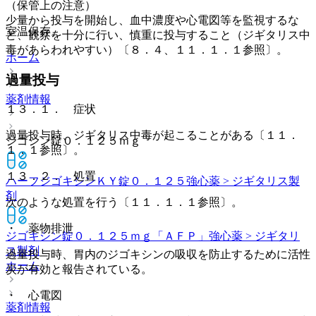
（保管上の注意）
少量から投与を開始し、血中濃度や心電図等を監視するな
室温保存。
ど、観察を十分に行い、慎重に投与すること（ジギタリス中
毒があらわれやすい）〔８．４、１１．１．１参照〕。
ホーム
過量投与
薬剤情報
１３．１． 症状
過量投与時、ジギタリス中毒が起こることがある〔１１．
ジゴシン錠０．１２５ｍｇ
１．１参照〕。
１３．２． 処置
ハーフジゴキシンＫＹ錠０．１２５
強心薬 > ジギタリス製
剤
次のような処置を行う〔１１．１．１参照〕。
・ 薬物排泄
ジゴキシン錠０．１２５ｍｇ「ＡＦＰ」
強心薬 > ジギタリ
ス製剤
過量投与時、胃内のジゴキシンの吸収を防止するために活性
ホーム
炭が有効と報告されている。
・ 心電図
薬剤情報