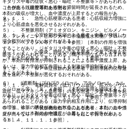
ギタリス中毒の症状＜悪心・嘔吐・不整脈等＞があらわれる
ことがある（腸管運動を抑制し滞留時間が延長されるため、
（合併症・既往歴等のある患者）
本剤の吸収が増大し、血中濃度が上昇するとの報告があ
９．１．１． 急性心筋梗塞のある患者：心筋収縮力増強に
る）］。
より心筋虚血を悪化させるおそれがある。
５）． 不整脈用剤（アミオダロン、キニジン、ピルメノー
９．１．２． 心室性期外収縮のある患者：中毒が発現した
ル、フレカイニド、ピルシカイニド塩酸塩水和物、プロパフ
場合鑑別ができないおそれがある。
ェノン、ベプリジル等）〔８．４参照〕［本剤の作用を増強
することがあり、ジギタリス中毒の症状＜悪心・嘔吐・不整
９．１．３． 心膜炎、肺性心のある患者：少量で中毒を起
脈等＞があらわれることがある（機序不明なものも含まれる
こすおそれがある〔８．４、１１．１．１参照〕。
が、本剤の腎排泄が抑制されることによる血中濃度上昇、あ
るいは、薬力学的相互作用による刺激伝導抑制等があらわれ
９．１．４． ＷＰＷ症候群のある患者：副伝導路の伝導速
ることがある）］。
度を速め、不整脈が悪化するおそれがある。
６）． β遮断剤（プロプラノロール、アテノロール、カル
９．１．５． 電解質異常（低カリウム血症、高カルシウム
ベジロール等）〔８．４参照〕［本剤の作用を増強すること
血症、低マグネシウム血症等）のある患者：少量で中毒を起
があり、ジギタリス中毒の症状＜悪心・嘔吐・不整脈等＞が
こすおそれがある〔８．４、１１．１．１参照〕。
あらわれることがある（薬力学的相互作用により、伝導抑制
の増強、徐脈の誘発があらわれることがあり、また、カルベ
９．１．６． 甲状腺機能低下症のある患者：本剤の血中濃
ジロールでは本剤の血中濃度が上昇したとの報告があ
度が高くなり、作用が増強し、中毒を起こすおそれがある
る）］。
〔８．４、１１．１．１参照〕。