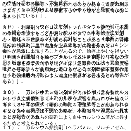
の症状＜悪心・嘔吐・不整脈等＞があらわれることがある
心・嘔吐・不整脈等＞があらわれることがある（過度の利尿
（ビタミンＤ製剤により血中カルシウム値が上昇するためと
により、血中カリウム値が低下しやすくなるとの報告があ
考えられている）］。
る）］。
１９）． カルシウム（注射剤）（カルシウム値の補正に用
８）． 利尿剤（スピロノラクトン）〔８．４参照〕［本剤
いる場合を除く）（グルコン酸カルシウム水和物＜注射剤
の作用を増強することがあり、ジギタリス中毒の症状＜悪
＞、塩化カルシウム水和物＜注射剤＞）〔８．４参照〕［静
心・嘔吐・不整脈等＞があらわれることがある（本剤の腎排
注により急激に血中カルシウム濃度が上昇するとジゴキシン
泄が抑制され、血中濃度が上昇するとの報告がある）］。
毒性が急激に出現することがあるので、治療上やむを得ない
９）． 利尿剤（トルバプタン）〔８．４参照〕［本剤の作
と判断される場合を除き、カルシウム注射剤を投与しないこ
用を増強することがあり、ジギタリス中毒の症状＜悪心・嘔
と、やむを得ず投与する場合には、急激にカルシウム濃度を
吐・不整脈等＞があらわれることがある（Ｐ糖蛋白質を介し
上昇させるような使用法は避けること（本剤の催不整脈作用
た本剤の排泄の抑制により、血中濃度が上昇するとの報告が
は、心筋細胞内カルシウム濃度に依存すると考えられてい
ある）］。
る）］。
１０）． アンジオテンシン２受容体拮抗剤（テルミサルタ
２０）． カルシウム＜経口剤＞、カルシウム含有製剤＜カ
ン）〔８．４参照〕［本剤の作用を増強することがあり、ジ
ルシウム注射剤を除く＞（カルシウム含有高カロリー輸液
ギタリス中毒の症状＜悪心・嘔吐・不整脈等＞があらわれる
等）〔８．４参照〕［本剤の作用を増強することがあり、ジ
ことがある（機序は不明であるが、本剤の血中濃度が上昇す
ギタリス中毒の症状＜悪心・嘔吐・不整脈等＞があらわれる
るとの報告がある）］。
ことがある（これらの薬剤により血中カルシウム値が上昇す
るためと考えられている）］。
１１）． カルシウム拮抗剤（ベラパミル、ジルチアゼム、