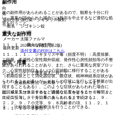
副作用
麻
向
次の副作用があらわれることがあるので、観察を十分に行
覚
い、異常が認められた場合には投与を中止するなど適切な処
薬効分類
強心薬 > ジギタリス製剤
置を行うこと。
一般名
ジゴキシン錠
薬価
10.5
円
重大な副作用
メーカー
太陽ファルマ
１１．１． 重大な副作用
2026年03月改訂(第2版)
最終更新
添付文書のPDFはこちら
１１．１．１． ジギタリス中毒（頻度不明）：高度徐脈、
二段脈、多源性心室性期外収縮、発作性心房性頻拍等の不整
用法・用量
脈があらわれることがあり、また、さらに重篤な房室ブロッ
ク、心室性頻拍症あるいは心室細動に移行することがある
ジゴキシンとして通常成人に対して
（初期症状として消化器症状、眼症状、精神神経系症状があ
らわれることが多いが、それらの症状に先行して不整脈が出
１． 急速飽和療法（飽和量：１．０〜４．０ｍｇ）
現することもある）、このような症状があらわれた場合に
は、減量又は休薬するなど適切な処置を行うこと〔８．４、
初回０．５〜１．０ｍｇ、以後０．５ｍｇを６〜８時間ごと
９．１．３、９．１．５、９．１．６、９．２．１、９．
に経口投与し、十分効果のあらわれるまで続ける。
２．２、９．７小児等、９．８高齢者の項、１１．２、１
２． 比較的急速飽和療法を行うことができる。
３．１、１３．２参照〕。