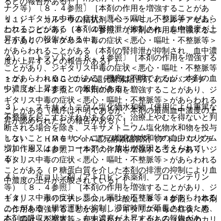
るとの報告がある）］。
ナク等）〔８．４参照〕［本剤の作用を増強することがあ
り、ジギタリス中毒の症状＜悪心・嘔吐・不整脈等＞があら
１１）． カルシウム拮抗剤（ベラパミル、ジルチアゼム、
われることがある（本剤の腎排泄が抑制され、血中濃度が上
ニフェジピン等）〔８．４参照〕［本剤の作用を増強するこ
昇するとの報告がある）］。
とがあり、ジギタリス中毒の症状＜悪心・嘔吐・不整脈等＞
があらわれることがある（本剤の腎排泄が抑制され、血中濃
２）． トラゾドン〔８．４参照〕［本剤の作用を増強する
度が上昇するとの報告がある）］。
ことがあり、ジギタリス中毒の症状＜悪心・嘔吐・不整脈等
＞があらわれることがある（機序は不明であるが、本剤の血
１２）． ＨＭＧ−ＣｏＡ還元酵素阻害剤（フルバスタチ
中濃度が上昇するとの報告がある）］。
ン）〔８．４参照〕［本剤の作用を増強することがあり、ジ
ギタリス中毒の症状＜悪心・嘔吐・不整脈等＞があらわれる
３）． スキサメトニウム塩化物水和物［併用により重篤な
ことがある（機序は不明であるが、本剤の最高血中濃度の上
不整脈を起こすおそれがあるので、治療上やむを得ないと判
昇が認められたとの報告がある）］。
断される場合を除き、スキサメトニウム塩化物水和物を投与
しないこと（スキサメトニウム塩化物水和物の血中カリウム
１３）． ＨＭＧ−ＣｏＡ還元酵素阻害剤（アトルバスタチ
増加作用又はカテコールアミン放出が原因と考えられてい
ン）〔８．４参照〕［本剤の作用を増強することがあり、ジ
る）］。
ギタリス中毒の症状＜悪心・嘔吐・不整脈等＞があらわれる
ことがある（Ｐ糖蛋白質を介した本剤の排泄の抑制により血
４）． 抗コリン剤（アトロピン系薬剤、プロパンテリン
中濃度の上昇が示唆されている）］。
等）〔８．４参照〕［本剤の作用を増強することがあり、ジ
ギタリス中毒の症状＜悪心・嘔吐・不整脈等＞があらわれる
１４）． ポリスチレンスルホン酸塩〔８．４参照〕［本剤
ことがある（腸管運動を抑制し滞留時間が延長されるため、
の作用を増強することがあり、ジギタリス中毒の症状＜悪
本剤の吸収が増大し、血中濃度が上昇するとの報告があ
心・嘔吐・不整脈等＞があらわれることがある（腸内のカリ