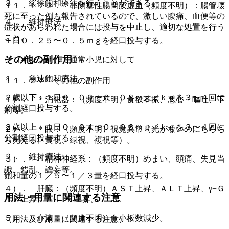
３． 緩徐飽和療法を行うことができる。
１１．１．２． 非閉塞性腸間膜虚血（頻度不明）：腸管壊
死に至った例も報告されているので、激しい腹痛、血便等の
４． 維持療法
症状があらわれた場合には投与を中止し、適切な処置を行う
こと。
１日０．２５〜０．５ｍｇを経口投与する。
その他の副作用
ジゴキシンとして通常小児に対して
１． 急速飽和療法
１１．２． その他の副作用
２歳以下：１日０．０６〜０．０８ｍｇ／ｋｇを３〜４回に
１）． ＊消化器：（頻度不明）食欲不振、悪心・嘔吐、下
分割経口投与する。
痢等。
２歳以上：１日０．０４〜０．０６ｍｇ／ｋｇを３〜４回に
２）． ＊眼：（頻度不明）視覚異常（光がないのにちらち
分割経口投与する。
ら見える、黄視、緑視、複視等）。
２． 維持療法
３）． ＊精神神経系：（頻度不明）めまい、頭痛、失見当
識、錯乱、譫妄等。
飽和量の１／５〜１／３量を経口投与する。
４）． 肝臓：（頻度不明）ＡＳＴ上昇、ＡＬＴ上昇、γ−Ｇ
用法・用量に関連する注意
ＴＰ上昇、Ａｌ−Ｐ上昇。
５）． 血液：（頻度不明）血小板数減少。
（用法及び用量に関連する注意）