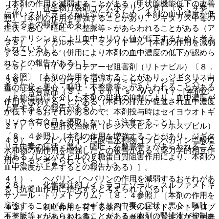
［本剤の作用を減弱することがある（甲状腺機能低下の改善
２５）． 抗生物質製剤（アムホテリシンＢ）〔８．４参
に伴いクリアランスが正常になるため、本剤の血中濃度が低
照〕［本剤の作用を増強することがあり、ジギタリス中毒の
下するとの報告がある）］。
症状＜悪心・嘔吐・不整脈等＞があらわれることがある（ア
ムホテリシンＢにより血中カリウム値が低下するためと考え
３８）． アカルボース、ミグリトール［本剤の作用を減弱
られている）］。
することがある（併用により本剤の血中濃度の低下が認めら
れたとの報告がある）］。
２６）． ＨＩＶプロテアーゼ阻害剤（リトナビル）〔８．
４参照〕［本剤の作用を増強することがあり、ジギタリス中
３９）． セイヨウオトギリソウ＜セント・ジョーンズ・ワ
毒の症状＜悪心・嘔吐・不整脈等＞があらわれることがある
ート＞含有食品（Ｓｔ．Ｊｏｈｎ’ｓ Ｗｏｒｔ）［本剤の
（Ｐ糖蛋白質を介した本剤の排泄の抑制により、血中濃度が
作用を減弱することがある（本剤の排泄が促進され血中濃度
上昇するとの報告がある）］。
が低下するおそれがあるので、本剤投与時はセイヨウオトギ
リソウ含有食品を摂取しないよう注意すること）］。
２７）． Ｃ型肝炎治療剤（レジパスビル・ソホスブビル）
〔８．４参照〕［本剤の作用を増強することがあり、ジギタ
４０）． ブピバカイン塩酸塩水和物［ブピバカイン塩酸塩
リス中毒の症状＜悪心・嘔吐・不整脈等＞があらわれること
水和物の副作用を増強したとの報告がある（薬力学的相互作
がある（レジパスビルのＰ糖蛋白質阻害作用により、本剤の
用によると考えられている）］。
血中濃度が上昇するとの報告がある）］。
４１）． ヘパリン［ヘパリンの作用を減弱するおそれがあ
２８）． 化学療法剤（イトラコナゾール、スルファメトキ
る（抗凝血作用に拮抗すると考えられている）］。
サゾール・トリメトプリム）〔８．４参照〕［本剤の作用を
増強することがあり、ジギタリス中毒の症状＜悪心・嘔吐・
４２）． 制吐作用を有する薬剤（スルピリド、メトクロプ
不整脈等＞があらわれることがある（本剤の腎排泄が抑制さ
ラミド、ドンペリドン等）〔８．４参照〕［ジギタリス中毒