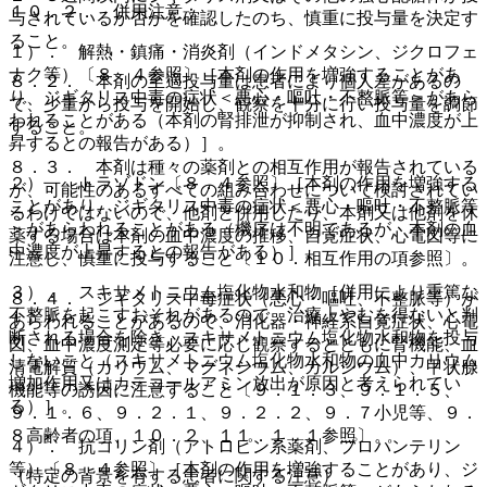
１０．２． 併用注意：
与されているか否かを確認したのち、慎重に投与量を決定す
ること。
１）． 解熱・鎮痛・消炎剤（インドメタシン、ジクロフェ
ナク等）〔８．４参照〕［本剤の作用を増強することがあ
８．２． 本剤の至適投与量は患者により個人差があるの
り、ジギタリス中毒の症状＜悪心・嘔吐・不整脈等＞があら
で、少量から投与を開始し、観察を十分に行い投与量を調節
われることがある（本剤の腎排泄が抑制され、血中濃度が上
すること。
昇するとの報告がある）］。
８．３． 本剤は種々の薬剤との相互作用が報告されている
２）． トラゾドン〔８．４参照〕［本剤の作用を増強する
が、可能性のあるすべての組み合わせについて検討されてい
ことがあり、ジギタリス中毒の症状＜悪心・嘔吐・不整脈等
るわけではないので、他剤と併用したり、本剤又は他剤を休
＞があらわれることがある（機序は不明であるが、本剤の血
薬する場合は本剤の血中濃度の推移、自覚症状、心電図等に
中濃度が上昇するとの報告がある）］。
注意し、慎重に投与すること〔１０．相互作用の項参照〕。
３）． スキサメトニウム塩化物水和物［併用により重篤な
８．４． ジギタリス中毒症状（悪心・嘔吐、不整脈等）が
不整脈を起こすおそれがあるので、治療上やむを得ないと判
あらわれることがあるので、消化器・神経系自覚症状、心電
断される場合を除き、スキサメトニウム塩化物水和物を投与
図、血中濃度測定等必要に応じ観察するとともに腎機能、血
しないこと（スキサメトニウム塩化物水和物の血中カリウム
清電解質（カリウム、マグネシウム、カルシウム）、甲状腺
増加作用又はカテコールアミン放出が原因と考えられてい
機能等の誘因に注意すること〔９．１．３、９．１．５、
る）］。
９．１．６、９．２．１、９．２．２、９．７小児等、９．
８高齢者の項、１０．２、１１．１．１参照〕。
４）． 抗コリン剤（アトロピン系薬剤、プロパンテリン
等）〔８．４参照〕［本剤の作用を増強することがあり、ジ
（特定の背景を有する患者に関する注意）