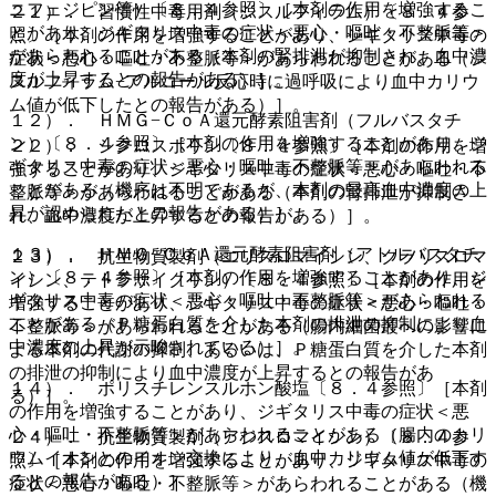
ニフェジピン等）〔８．４参照〕［本剤の作用を増強するこ
２１）． 習慣性中毒用剤（ジスルフィラム）〔８．４参
とがあり、ジギタリス中毒の症状＜悪心・嘔吐・不整脈等＞
照〕［本剤の作用を増強することがあり、ジギタリス中毒の
があらわれることがある（本剤の腎排泄が抑制され、血中濃
症状＜悪心・嘔吐・不整脈等＞があらわれることがある（ジ
度が上昇するとの報告がある）］。
スルフィラム−アルコール反応時に過呼吸により血中カリウ
ム値が低下したとの報告がある）］。
１２）． ＨＭＧ−ＣｏＡ還元酵素阻害剤（フルバスタチ
ン）〔８．４参照〕［本剤の作用を増強することがあり、ジ
２２）． シクロスポリン〔８．４参照〕［本剤の作用を増
ギタリス中毒の症状＜悪心・嘔吐・不整脈等＞があらわれる
強することがあり、ジギタリス中毒の症状＜悪心・嘔吐・不
ことがある（機序は不明であるが、本剤の最高血中濃度の上
整脈等＞があらわれることがある（本剤の腎排泄が抑制さ
昇が認められたとの報告がある）］。
れ、血中濃度が上昇するとの報告がある）］。
１３）． ＨＭＧ−ＣｏＡ還元酵素阻害剤（アトルバスタチ
２３）． 抗生物質製剤（エリスロマイシン、クラリスロマ
ン）〔８．４参照〕［本剤の作用を増強することがあり、ジ
イシン、テトラサイクリン）〔８．４参照〕［本剤の作用を
ギタリス中毒の症状＜悪心・嘔吐・不整脈等＞があらわれる
増強することがあり、ジギタリス中毒の症状＜悪心・嘔吐・
ことがある（Ｐ糖蛋白質を介した本剤の排泄の抑制により血
不整脈等＞があらわれることがある（腸内細菌叢への影響に
中濃度の上昇が示唆されている）］。
よる本剤の代謝の抑制、あるいは、Ｐ糖蛋白質を介した本剤
の排泄の抑制により血中濃度が上昇するとの報告があ
１４）． ポリスチレンスルホン酸塩〔８．４参照〕［本剤
る）］。
の作用を増強することがあり、ジギタリス中毒の症状＜悪
心・嘔吐・不整脈等＞があらわれることがある（腸内のカリ
２４）． 抗生物質製剤（アジスロマイシン）〔８．４参
ウムイオンとのイオン交換により、血中カリウム値が低下す
照〕［本剤の作用を増強することがあり、ジギタリス中毒の
るとの報告がある）］。
症状＜悪心・嘔吐・不整脈等＞があらわれることがある（機