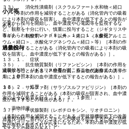
３３）． 消化性潰瘍剤（スクラルファート水和物＜経口
小児等
＞）［本剤の作用を減弱することがある（消化管内での吸着
により本剤の吸収を阻害し、血中濃度が低下するとの報告が
少量から投与を開始し、血中濃度や心電図等を監視するな
ある）］。
ど、観察を十分に行い、慎重に投与すること（ジギタリス中
毒があらわれやすい）〔８．４、１１．１．１参照〕。
３４）． 制酸剤＜ＰＰＩ以外＞＜経口＞（水酸化アルミニ
ウム＜経口＞、水酸化マグネシウム＜経口＞等）［本剤の作
過量投与
用を減弱することがある（消化管内での吸着により本剤の吸
収を阻害し、血中濃度が低下するとの報告がある）］。
１３．１． 症状
３５）． 抗生物質製剤（リファンピシン）［本剤の作用を
過量投与時、ジギタリス中毒が起こることがある〔１１．
減弱することがある（Ｐ糖蛋白質、肝薬物代謝酵素の誘導作
１．１参照〕。
用により、本剤の血中濃度が低下するとの報告がある）］。
１３．２． 処置
３６）． サルファ剤（サラゾスルファピリジン）［本剤の
作用を減弱することがある（本剤の吸収が阻害され、血中濃
次のような処置を行う〔１１．１．１参照〕。
度が低下するとの報告がある）］。
・ 薬物排泄
３７）． 甲状腺製剤（レボチロキシン、リオチロニン）
［本剤の作用を減弱することがある（甲状腺機能低下の改善
過量投与時、胃内のジゴキシンの吸収を防止するために活性
に伴いクリアランスが正常になるため、本剤の血中濃度が低
炭が有効と報告されている。
下するとの報告がある）］。