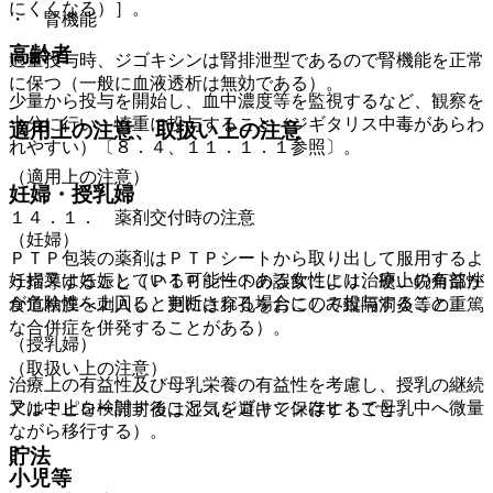
にくくなる）］。
・ 腎機能
高齢者
過量投与時、ジゴキシンは腎排泄型であるので腎機能を正常
に保つ（一般に血液透析は無効である）。
少量から投与を開始し、血中濃度等を監視するなど、観察を
十分に行い、慎重に投与すること（ジギタリス中毒があらわ
適用上の注意、取扱い上の注意
れやすい）〔８．４、１１．１．１参照〕。
（適用上の注意）
妊婦・授乳婦
１４．１． 薬剤交付時の注意
（妊婦）
ＰＴＰ包装の薬剤はＰＴＰシートから取り出して服用するよ
妊婦又は妊娠している可能性のある女性には治療上の有益性
う指導すること（ＰＴＰシートの誤飲により、硬い鋭角部が
が危険性を上回ると判断される場合にのみ投与すること。
食道粘膜へ刺入し、更には穿孔をおこして縦隔洞炎等の重篤
な合併症を併発することがある）。
（授乳婦）
（取扱い上の注意）
治療上の有益性及び母乳栄養の有益性を考慮し、授乳の継続
又は中止を検討すること（ジゴキシンはヒトで母乳中へ微量
アルミピロー開封後は湿気を避けて保存すること。
ながら移行する）。
貯法
小児等