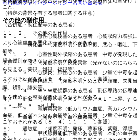
症状があらわれた場合には投与を中止し、適切な処置を行う
８高齢者の項、１０．２、１１．１．１参照〕。
利用規約
プライバシーポリシー
お問い合わせ
こと。
（特定の背景を有する患者に関する注意）
その他の副作用
（合併症・既往歴等のある患者）
１１．２． その他の副作用
９．１．１． 急性心筋梗塞のある患者：心筋収縮力増強に
より心筋虚血を悪化させるおそれがある。
１）． ＊消化器：（頻度不明）食欲不振、悪心・嘔吐、下
痢等。
９．１．２． 心室性期外収縮のある患者：中毒が発現した
場合鑑別ができないおそれがある。
２）． ＊眼：（頻度不明）視覚異常（光がないのにちらち
ら見える、黄視、緑視、複視等）。
９．１．３． 心膜炎、肺性心のある患者：少量で中毒を起
こすおそれがある〔８．４、１１．１．１参照〕。
３）． ＊精神神経系：（頻度不明）めまい、頭痛、失見当
識、錯乱、譫妄等。
９．１．４． ＷＰＷ症候群のある患者：副伝導路の伝導速
度を速め、不整脈が悪化するおそれがある。
４）． 肝臓：（頻度不明）ＡＳＴ上昇、ＡＬＴ上昇、γ−Ｇ
ＴＰ上昇、Ａｌ−Ｐ上昇。
９．１．５． 電解質異常（低カリウム血症、高カルシウム
血症、低マグネシウム血症等）のある患者：少量で中毒を起
５）． 血液：（頻度不明）血小板数減少。
こすおそれがある〔８．４、１１．１．１参照〕。
６）． 過敏症：（頻度不明）発疹、蕁麻疹、紫斑、浮腫
９．１．６． 甲状腺機能低下症のある患者：本剤の血中濃
等。
度が高くなり、作用が増強し、中毒を起こすおそれがある