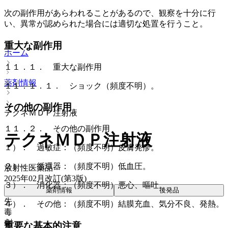
次の副作用があらわれることがあるので、観察を十分に行
い、異常が認められた場合には適切な処置を行うこと。
重大な副作用
ホーム
１１．１． 重大な副作用
薬剤情報
１１．１．１． ショック（頻度不明）。
その他の副作用
テクネＭＤＰ注射液
１１．２． その他の副作用
テクネＭＤＰ注射液
１）． 過敏症：（頻度不明）皮膚発疹。
２）． 循環器：（頻度不明）低血圧。
放射性医薬品
2025年02月改訂(第3版)
３）． 消化器：（頻度不明）悪心、嘔吐。
薬剤情報
後発品
先
４）． その他：（頻度不明）結膜充血、気分不良、発熱。
毒
劇
重要な基本的注意