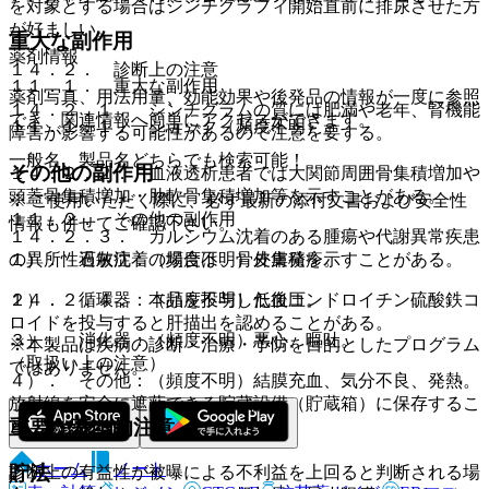
を対象とする場合はシンチグラフィ開始直前に排尿させた方
が好ましい。
重大な副作用
薬剤情報
１４．２． 診断上の注意
１１．１． 重大な副作用
薬剤写真、用法用量、効能効果や後発品の情報が一度に参照
１４．２．１． シンチグラムの質には肥満や老年、腎機能
でき、関連情報へ簡単にアクセスができます。
１１．１．１． ショック（頻度不明）。
障害が影響する可能性があるので注意を要する。
一般名、製品名どちらでも検索可能！
その他の副作用
１４．２．２． 血液透析患者では大関節周囲骨集積増加や
頭蓋骨集積増加・肋軟骨集積増加等を示すことがある。
※ ご使用いただく際に、必ず最新の添付文書および安全性
１１．２． その他の副作用
情報も併せてご確認下さい。
１４．２．３． カルシウム沈着のある腫瘍や代謝異常疾患
１）． 過敏症：（頻度不明）皮膚発疹。
の異所性石灰沈着の場合は、骨外集積を示すことがある。
２）． 循環器：（頻度不明）低血圧。
１４．２．４． 本品を投与した後コンドロイチン硫酸鉄コ
ロイドを投与すると肝描出を認めることがある。
３）． 消化器：（頻度不明）悪心、嘔吐。
※本製品は疾病の診断・治療・予防を目的としたプログラム
（取扱い上の注意）
ではありません。
４）． その他：（頻度不明）結膜充血、気分不良、発熱。
放射線を安全に遮蔽できる貯蔵設備（貯蔵箱）に保存するこ
重要な基本的注意
と。
ホーム
ノート
貯法
診断上の有益性が被曝による不利益を上回ると判断される場