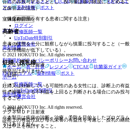
表・計算
レジメン
CTCAE
抗菌薬ガイド
ERマニュ
合にのみ投与することとし、投与量は最小限度にとどめるこ
アル
薬剤情報
ポスト
と。
（保管上の注意）
（特定の背景を有する患者に関する注意）
室温保存。
新規登録
ログイン
ホーム
高齢者
監修医師一覧
UpToDate特別割引
患者の状態を十分に観察しながら慎重に投与すること（一般
運営会社
薬剤情報
に生理機能が低下している）。
© 2021 HOKUTO Inc. All rights reserved.
利用規約
プライバシーポリシー
お問い合わせ
妊婦・授乳婦
テクネＭＤＰ注射液
ホーム
表・計算
レジメン
CTCAE
抗菌薬ガイド
後発品はありません
ERマニュアル
薬剤情報
ポスト
（妊婦）
ホーム
監修医師一覧
妊婦又は妊娠している可能性のある女性には、診断上の有益
UpToDate特別割引
性が被曝による不利益を上回ると判断される場合にのみ投与
薬剤情報
運営会社
すること。
© 2021 HOKUTO Inc. All rights reserved.
（授乳婦）
テクネＭＤＰ注射液
※本製品は疾病の診断・治療・予防を目的としたプログラム
診断上の有益性及び母乳栄養の有益性を考慮し、授乳の継続
ではありません。
又は中止を検討すること。