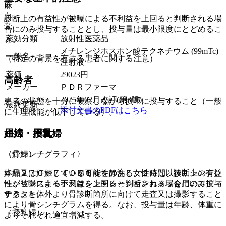
麻
向
診断上の有益性が被曝による不利益を上回ると判断される場
覚
合にのみ投与することとし、投与量は最小限度にとどめるこ
薬効分類
放射性医薬品
と。
メチレンジホスホン酸テクネチウム (99mTc)
一般名
（特定の背景を有する患者に関する注意）
注射液
薬価
29023
円
高齢者
メーカー
ＰＤＲファーマ
2025年02月改訂(第3版)
患者の状態を十分に観察しながら慎重に投与すること（一般
最終更新
添付文書のPDFはこちら
に生理機能が低下している）。
用法・用量
妊婦・授乳婦
〈骨シンチグラフィ〉
（妊婦）
本品３７０〜７４０ＭＢｑを静注し、２時間以後にシンチレ
妊婦又は妊娠している可能性のある女性には、診断上の有益
ーションスキャナ又はシンチレーションカメラを用いてディ
性が被曝による不利益を上回ると判断される場合にのみ投与
テクタを体外より骨診断箇所に向けて走査又は撮影すること
すること。
により骨シンチグラムを得る。なお、投与量は年齢、体重に
（授乳婦）
よりそれぞれ適宜増減する。