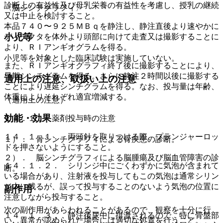
診断上の有益性及び母乳栄養の有益性を考慮し、授乳の継続
〈脳シンチグラフィ〉
又は中止を検討すること。
本品７４０〜９２５ＭＢｑを静注し、静注直後より速やかに
小児等
ディテクタを体外より頭部に向けて走査又は撮影することに
より、ＲＩアンギオグラムを得る。
小児等を対象とした臨床試験は実施していない。
また、ＲＩアンギオグラフィ終了後に撮影することにより、
早期シンチグラムを得る。さらに静注２時間以後に撮影する
適用上の注意、取扱い上の注意
ことにより遅延シンチグラムを得る。なお、投与量は年齢、
体重によりそれぞれ適宜増減する。
（適用上の注意）
効能・効果
１４．１． 薬剤投与時の注意
１４．１．１． 両頭針を取りつける際、プランジャーロッ
１）． 骨シンチグラフィによる骨疾患の診断。
ドを押さないようにすること。
２）． 脳シンチグラフィによる脳腫瘍及び脳血管障害の診
１４．１．２． シリンジ中にごくわずかに気泡が含まれて
断。
いる場合があり、注射液を投与してもこの気泡は通常シリン
ジ内に残るが、誤って投与することのないよう気泡の位置に
副作用
注意しながら投与すること。
次の副作用があらわれることがあるので、観察を十分に行
１４．１．３． 静注後尿中に排泄されるので、特に骨盤部
い、異常が認められた場合には適切な処置を行うこと。