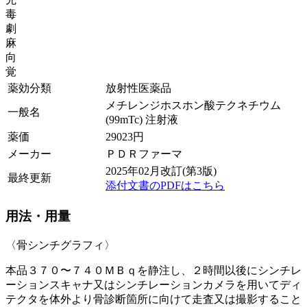
毒
劇
麻
向
覚
薬効分類
放射性医薬品
メチレンジホスホン酸テクネチウム
一般名
(99mTc) 注射液
薬価
29023
円
メーカー
ＰＤＲファーマ
2025年02月改訂(第3版)
最終更新
添付文書のPDFはこちら
用法・用量
〈骨シンチグラフィ〉
本品３７０〜７４０ＭＢｑを静注し、２時間以後にシンチレ
ーションスキャナ又はシンチレーションカメラを用いてディ
テクタを体外より骨診断箇所に向けて走査又は撮影すること