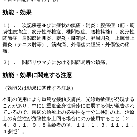
効能・効果
１）． 次記疾患並びに症状の鎮痛・消炎：腰痛症（筋・筋
膜性腰痛症、変形性脊椎症、椎間板症、腰椎捻挫）、変形性
関節症、肩関節周囲炎、腱炎・腱鞘炎、腱周囲炎、上腕骨上
顆炎（テニス肘等）、筋肉痛、外傷後の腫脹・外傷後の疼
痛。
２）． 関節リウマチにおける関節局所の鎮痛。
効能・効果に関連する注意
（効能又は効果に関連する注意）
本剤の使用により重篤な接触皮膚炎、光線過敏症が発現する
ことがあり、中には重度全身性発疹に進展する例が報告され
ているので、疾病の治療上の必要性を十分に検討の上、治療
上の有益性が危険性を上回る場合にのみ使用すること〔２．
４、８．１、９．８高齢者の項、１１．１．３、１１．１．
４参照〕。