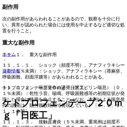
副作用
次の副作用があらわれることがあるので、観察を十分に行
い、異常が認められた場合には使用を中止するなど適切な処
置を行うこと。
重大な副作用
ホーム
１１．１． 重大な副作用
１１．１．１． ショック（頻度不明）、アナフィラキシー
薬剤情報
（０．１％未満）：ショック、アナフィラキシー（蕁麻疹、
呼吸困難、顔面浮腫等）があらわれることがある。
１１．１．２． 喘息発作の誘発（アスピリン喘息）（０．
ケトプロフェンテープ２０ｍｇ「日医工」
１％未満）：乾性ラ音、喘鳴、呼吸困難感等の初期症状が発
現した場合は使用を中止すること（なお、本剤による喘息発
ケトプロフェンテープ２０ｍ
作の誘発は、貼付後数時間で発現している）〔２．２、９．
１．１参照〕。
ｇ「日医工」
１１．１．３． 接触皮膚炎（５％未満、重篤例は頻度不