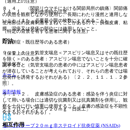
（適用上の注意）
８．４． 〈関節リウマチにおける関節局所の鎮痛〉関節痛
１４．１． 薬剤使用時の注意
の状態を観察しながら使用し、長期にわたり漫然と連用しな
いこと（また、必要最小限の枚数にとどめること）。
使用部位の皮膚刺激をまねくことがあるので、損傷皮膚、粘
膜、湿疹又は発疹の部位には使用しないこと。
（特定の背景を有する患者に関する注意）
貯法
（合併症・既往歴等のある患者）
９．１．１． 気管支喘息＜アスピリン喘息又はその既往歴
（保管上の注意）
を除く＞のある患者：アスピリン喘息でないことを十分に確
室温保存。
認すること（気管支喘息の患者の中にはアスピリン喘息患者
が潜在していることが考えられており、それらの患者では喘
ホーム
息発作を誘発するおそれがある）〔２．２、１１．１．２参
照〕。
薬剤情報
９．１．２． 皮膚感染症のある患者：感染を伴う炎症に対
して用いる場合には適切な抗菌剤又は抗真菌剤を併用し、観
察を十分に行い慎重に使用すること（皮膚の感染症を不顕性
ケトプロフェンテープ２０ｍｇ「日医工」
化するおそれがある）。
相互作用
モーラステープ２０ｍｇ
非ステロイド抗炎症薬 (NSAIDs)