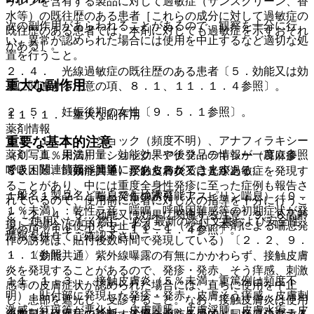
リレンを含有する製品に対して過敏症（サンスクリーン、香
水等）の既往歴のある患者［これらの成分に対して過敏症の
次の副作用があらわれることがあるので、観察を十分に行
既往歴のある患者では、本剤に対しても過敏症を示すおそれ
い、異常が認められた場合には使用を中止するなど適切な処
がある］。
置を行うこと。
２．４． 光線過敏症の既往歴のある患者〔５．効能又は効
重大な副作用
果に関連する注意の項、８．１、１１．１．４参照〕。
２．５． 妊娠後期の女性〔９．５．１参照〕。
１１．１． 重大な副作用
薬剤情報
重要な基本的注意
１１．１．１． ショック（頻度不明）、アナフィラキシー
薬剤写真、用法用量、効能効果や後発品の情報が一度に参照
（０．１％未満）：ショック、アナフィラキシー（蕁麻疹、
でき、関連情報へ簡単にアクセスができます。
呼吸困難、顔面浮腫等）があらわれることがある。
８．１． 〈効能共通〉接触皮膚炎又は光線過敏症を発現す
ることがあり、中には重度全身性発疹に至った症例も報告さ
一般名、製品名どちらでも検索可能！
１１．１．２． 喘息発作の誘発（アスピリン喘息）（０．
れているので、使用前に患者に対し次の指導を十分に行うこ
１％未満）：乾性ラ音、喘鳴、呼吸困難感等の初期症状が発
と〔２．４、５．効能又は効果に関連する注意、９．８高齢
※ ご使用いただく際に、必ず最新の添付文書および安全性
現した場合は使用を中止すること（なお、本剤による喘息発
者の項、１１．１．３、１１．１．４参照〕。
情報も併せてご確認下さい。
作の誘発は、貼付後数時間で発現している）〔２．２、９．
１．１参照〕。
・ 〈効能共通〉紫外線曝露の有無にかかわらず、接触皮膚
炎を発現することがあるので、発疹・発赤、そう痒感、刺激
１１．１．３． 接触皮膚炎（５％未満、重篤例は頻度不
感等の皮膚症状が認められた場合には、直ちに使用を中止
明）：貼付部に発現した発疹・発赤、皮膚そう痒感、皮膚刺
し、患部を遮光し、受診すること。なお、接触皮膚炎は使用
激感、紅斑等が悪化し、皮膚腫脹、皮膚浮腫、皮膚水疱・皮
※本製品は疾病の診断・治療・予防を目的としたプログラム