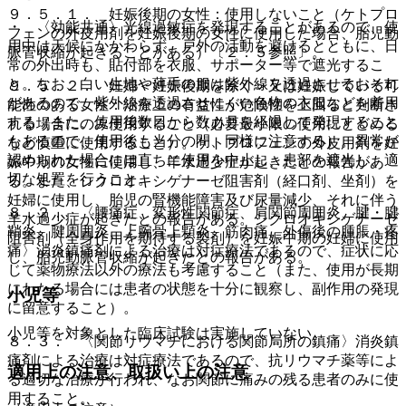
９．５．１． 妊娠後期の女性：使用しないこと（ケトプロ
・ 〈効能共通〉光線過敏症を発現することがあるので、使
フェンの外皮用剤を妊娠後期の女性に使用した場合、胎児動
用中は天候にかかわらず、戸外の活動を避けるとともに、日
脈管収縮が起きることがある）〔２．５参照〕。
常の外出時も、貼付部を衣服、サポーター等で遮光するこ
と。なお、白い生地や薄手の服は紫外線を透過させるおそれ
９．５．２． 妊婦＜妊娠後期を除く＞又は妊娠している可
があるので、紫外線を透過させにくい色物の衣服などを着用
能性のある女性：治療上の有益性が危険性を上回ると判断さ
する（また、使用後数日から数カ月を経過して発現すること
れる場合にのみ使用すること（必要最小限の使用にとどめる
もあるので、使用後も当分の間、同様に注意する）。異常が
など慎重に使用すること）。ケトプロフェンの外皮用剤を妊
認められた場合には直ちに使用を中止し、患部を遮光し、適
娠中期の女性に使用し、羊水過少症が起きたとの報告があ
切な処置を行うこと。
る。また、シクロオキシゲナーゼ阻害剤（経口剤、坐剤）を
妊婦に使用し、胎児の腎機能障害及び尿量減少、それに伴う
８．２． 〈腰痛症、変形性関節症、肩関節周囲炎、腱・腱
羊水過少症が起きたとの報告がある。シクロオキシゲナーゼ
鞘炎、腱周囲炎、上腕骨上顆炎、筋肉痛、外傷後の腫脹・疼
阻害剤（全身作用を期待する製剤）を妊娠中期の妊婦に使用
痛〉消炎鎮痛剤による治療は対症療法であるので、症状に応
し、胎児動脈管収縮が起きたとの報告がある。
じて薬物療法以外の療法も考慮すること（また、使用が長期
にわたる場合には患者の状態を十分に観察し、副作用の発現
小児等
に留意すること）。
小児等を対象とした臨床試験は実施していない。
８．３． 〈関節リウマチにおける関節局所の鎮痛〉消炎鎮
痛剤による治療は対症療法であるので、抗リウマチ薬等によ
適用上の注意、取扱い上の注意
る適切な治療が行われ、なお関節に痛みの残る患者のみに使
用すること。