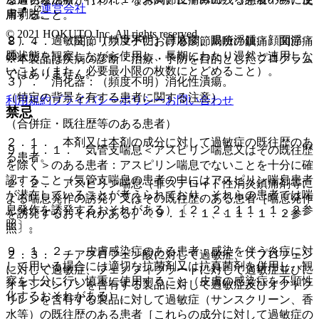
運営会社
膚剥脱。
用すること。
© 2021 HOKUTO Inc. All rights reserved.
２）． 過敏症：（頻度不明）蕁麻疹、眼瞼浮腫、顔面浮
８．４． 〈関節リウマチにおける関節局所の鎮痛〉関節痛
腫。
の状態を観察しながら使用し、長期にわたり漫然と連用しな
※本製品は疾病の診断・治療・予防を目的としたプログラム
いこと（また、必要最小限の枚数にとどめること）。
ではありません。
３）． 消化器：（頻度不明）消化性潰瘍。
（特定の背景を有する患者に関する注意）
利用規約
プライバシーポリシー
お問い合わせ
禁忌
（合併症・既往歴等のある患者）
２．１． 本剤又は本剤の成分に対して過敏症の既往歴のあ
９．１．１． 気管支喘息＜アスピリン喘息又はその既往歴
る患者。
を除く＞のある患者：アスピリン喘息でないことを十分に確
認すること（気管支喘息の患者の中にはアスピリン喘息患者
２．２． アスピリン喘息（非ステロイド性消炎鎮痛剤等に
が潜在していることが考えられており、それらの患者では喘
よる喘息発作の誘発）又はその既往歴のある患者［喘息発作
息発作を誘発するおそれがある）〔２．２、１１．１．２参
を誘発するおそれがある］〔９．１．１、１１．１．２参
照〕。
照〕。
９．１．２． 皮膚感染症のある患者：感染を伴う炎症に対
２．３． チアプロフェン酸に対して過敏症、スプロフェン
して用いる場合には適切な抗菌剤又は抗真菌剤を併用し、観
に対して過敏症、フェノフィブラートに対して過敏症並びに
察を十分に行い慎重に使用すること（皮膚の感染症を不顕性
オキシベンゾンを含有する製品に対して過敏症及びオクトク
化するおそれがある）。
リレンを含有する製品に対して過敏症（サンスクリーン、香
水等）の既往歴のある患者［これらの成分に対して過敏症の