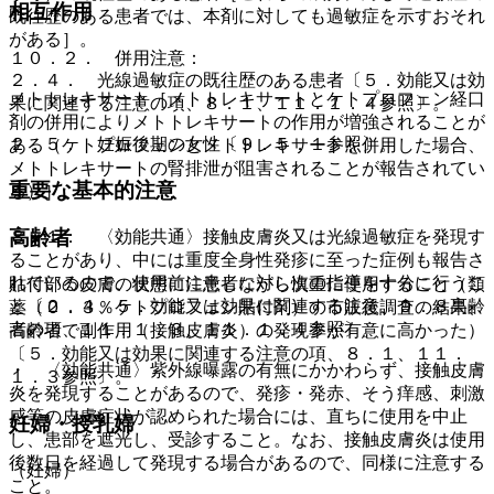
相互作用
既往歴のある患者では、本剤に対しても過敏症を示すおそれ
がある］。
１０．２． 併用注意：
２．４． 光線過敏症の既往歴のある患者〔５．効能又は効
メトトレキサート［メトトレキサートとケトプロフェン経口
果に関連する注意の項、８．１、１１．１．４参照〕。
剤の併用によりメトトレキサートの作用が増強されることが
２．５． 妊娠後期の女性〔９．５．１参照〕。
ある（ケトプロフェンとメトトレキサートを併用した場合、
メトトレキサートの腎排泄が阻害されることが報告されてい
重要な基本的注意
る）］。
高齢者
８．１． 〈効能共通〉接触皮膚炎又は光線過敏症を発現す
ることがあり、中には重度全身性発疹に至った症例も報告さ
れているので、使用前に患者に対し次の指導を十分に行うこ
貼付部の皮膚の状態に注意しながら慎重に使用すること（類
と〔２．４、５．効能又は効果に関連する注意、９．８高齢
薬（０．３％ケトプロフェン貼付剤）の市販後調査の結果、
者の項、１１．１．３、１１．１．４参照〕。
高齢者で副作用（接触皮膚炎）の発現率が有意に高かった）
〔５．効能又は効果に関連する注意の項、８．１、１１．
・ 〈効能共通〉紫外線曝露の有無にかかわらず、接触皮膚
１．３参照〕。
炎を発現することがあるので、発疹・発赤、そう痒感、刺激
感等の皮膚症状が認められた場合には、直ちに使用を中止
妊婦・授乳婦
し、患部を遮光し、受診すること。なお、接触皮膚炎は使用
後数日を経過して発現する場合があるので、同様に注意する
（妊婦）
こと。