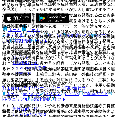
後数日を経過して発現する場合があるので、同様に注意する
膚びらん等の重度皮膚炎症状や皮膚色素沈着、皮膚色素脱失
ではありません。
こと。
が発現し、さらに全身に皮膚炎症状が拡大し重篤化すること
がある（なお、使用後数日を経過してから発現することもあ
・ 〈効能共通〉光線過敏症を発現することがあるので、使
る）〔５．効能又は効果に関連する注意、８．１、９．８高
用中は天候にかかわらず、戸外の活動を避けるとともに、日
齢者の項参照〕。
常の外出時も、貼付部を衣服、サポーター等で遮光するこ
ホーム
ノート
と。なお、白い生地や薄手の服は紫外線を透過させるおそれ
表・計算
レジメン
CTCAE
抗菌薬ガイド
ERマニュ
１１．１．４． 光線過敏症（頻度不明）：貼付部を紫外線
があるので、紫外線を透過させにくい色物の衣服などを着用
アル
薬剤情報
ポスト
に曝露することにより、強い皮膚そう痒を伴う紅斑、発疹、
する（また、使用後数日から数カ月を経過して発現すること
皮膚刺激感、皮膚腫脹、皮膚浮腫、皮膚水疱・皮膚びらん等
もあるので、使用後も当分の間、同様に注意する）。異常が
新規登録
の重度皮膚炎症状や皮膚色素沈着、皮膚色素脱失が発現し、
認められた場合には直ちに使用を中止し、患部を遮光し、適
ログイン
さらに全身に皮膚炎症状が拡大し重篤化することがある（な
切な処置を行うこと。
監修医師一覧
お、使用後数日から数カ月を経過してから発現することもあ
UpToDate特別割引
る）〔２．４、５．効能又は効果に関連する注意の項、８．
８．２． 〈腰痛症、変形性関節症、肩関節周囲炎、腱・腱
運営会社
１参照〕。
鞘炎、腱周囲炎、上腕骨上顆炎、筋肉痛、外傷後の腫脹・疼
痛〉消炎鎮痛剤による治療は対症療法であるので、症状に応
© 2021 HOKUTO Inc. All rights reserved.
その他の副作用
じて薬物療法以外の療法も考慮すること（また、使用が長期
利用規約
プライバシーポリシー
お問い合わせ
にわたる場合には患者の状態を十分に観察し、副作用の発現
ホーム
表・計算
レジメン
CTCAE
抗菌薬ガイド
１１．２． その他の副作用
に留意すること）。
ERマニュアル
薬剤情報
ポスト
１）． 皮膚：（０．１〜５％未満）局所発疹、発赤、皮膚
８．３． 〈関節リウマチにおける関節局所の鎮痛〉消炎鎮
監修医師一覧
腫脹、皮膚そう痒感、皮膚刺激感、皮膚水疱・皮膚びらん、
痛剤による治療は対症療法であるので、抗リウマチ薬等によ
UpToDate特別割引
皮膚色素沈着、（０．１％未満）皮下出血、（頻度不明）皮
る適切な治療が行われ、なお関節に痛みの残る患者のみに使