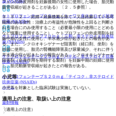
薬 (NSAIDs)
フェンの外皮用剤を妊娠後期の女性に使用した場合、胎児動
脈管収縮が起きることがある）〔２．５参照〕。
ケトプロフェンテープ２０ｍｇ「トーワ」
非ステロイド抗炎
９．５．２． 妊婦＜妊娠後期を除く＞又は妊娠している可
症薬 (NSAIDs)
能性のある女性：治療上の有益性が危険性を上回ると判断さ
れる場合にのみ使用すること（必要最小限の使用にとどめる
など慎重に使用すること）。ケトプロフェンの外皮用剤を妊
ケトプロフェンテープ２０ｍｇ「三和」
非ステロイド抗炎症
娠中期の女性に使用し、羊水過少症が起きたとの報告があ
薬 (NSAIDs)
る。また、シクロオキシゲナーゼ阻害剤（経口剤、坐剤）を
妊婦に使用し、胎児の腎機能障害及び尿量減少、それに伴う
羊水過少症が起きたとの報告がある。シクロオキシゲナーゼ
ケトプロフェンテープ２０ｍｇ「パテル」
非ステロイド抗炎
阻害剤（全身作用を期待する製剤）を妊娠中期の妊婦に使用
症薬 (NSAIDs)
し、胎児動脈管収縮が起きたとの報告がある。
小児等
ケトプロフェンテープＳ２０ｍｇ「テイコク」
非ステロイド
抗炎症薬 (NSAIDs)
ホーム
小児等を対象とした臨床試験は実施していない。
適用上の注意、取扱い上の注意
薬剤情報
（適用上の注意）