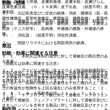
腫脹、皮膚そう痒感、皮膚刺激感、皮膚水疱・皮膚びらん、
効能・効果
皮膚色素沈着、（０．１％未満）皮下出血、（頻度不明）皮
膚剥脱。
１）． 次記疾患並びに症状の鎮痛・消炎：腰痛症（筋・筋
膜性腰痛症、変形性脊椎症、椎間板症、腰椎捻挫）、変形性
２）． 過敏症：（頻度不明）蕁麻疹、眼瞼浮腫、顔面浮
関節症、肩関節周囲炎、腱炎・腱鞘炎、腱周囲炎、上腕骨上
腫。
顆炎（テニス肘等）、筋肉痛、外傷後の腫脹・外傷後の疼
痛。
３）． 消化器：（頻度不明）消化性潰瘍。
２）． 関節リウマチにおける関節局所の鎮痛。
禁忌
効能・効果に関連する注意
２．１． 本剤又は本剤の成分に対して過敏症の既往歴のあ
る患者。
（効能又は効果に関連する注意）
２．２． アスピリン喘息（非ステロイド性消炎鎮痛剤等に
本剤の使用により重篤な接触皮膚炎、光線過敏症が発現する
よる喘息発作の誘発）又はその既往歴のある患者［喘息発作
ことがあり、中には重度全身性発疹に進展する例が報告され
を誘発するおそれがある］〔９．１．１、１１．１．２参
ているので、疾病の治療上の必要性を十分に検討の上、治療
照〕。
上の有益性が危険性を上回る場合にのみ使用すること〔２．
４、８．１、９．８高齢者の項、１１．１．３、１１．１．
２．３． チアプロフェン酸に対して過敏症、スプロフェン
４参照〕。
に対して過敏症、フェノフィブラートに対して過敏症並びに
オキシベンゾンを含有する製品に対して過敏症及びオクトク
副作用