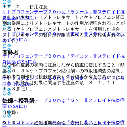
１０．２． 併用注意：
ケトプロフェンテープ２０ｍｇ「ラクール」
非ステロイド抗
メトトレキサート［メトトレキサートとケトプロフェン経口
炎症薬 (NSAIDs)
剤の併用によりメトトレキサートの作用が増強されることが
ある（ケトプロフェンとメトトレキサートを併用した場合、
ケトプロフェンテープ２０ｍｇ「東光」
非ステロイド抗炎症
メトトレキサートの腎排泄が阻害されることが報告されてい
薬 (NSAIDs)
る）］。
高齢者
ケトプロフェンテープ２０ｍｇ「テイコク」
非ステロイド抗
炎症薬 (NSAIDs)
貼付部の皮膚の状態に注意しながら慎重に使用すること（類
薬（０．３％ケトプロフェン貼付剤）の市販後調査の結果、
高齢者で副作用（接触皮膚炎）の発現率が有意に高かった）
ケトプロフェンテープ２０ｍｇ「ＢＭＤ」
非ステロイド抗炎
〔５．効能又は効果に関連する注意の項、８．１、１１．
症薬 (NSAIDs)
１．３参照〕。
妊婦・授乳婦
ケトプロフェンテープ２０ｍｇ「ＳＮ」
非ステロイド抗炎症
薬 (NSAIDs)
（妊婦）
ケトプロフェンテープ２０ｍｇ「杏林」
非ステロイド抗炎症
９．５．１． 妊娠後期の女性：使用しないこと（ケトプロ