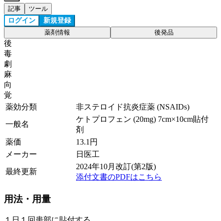
記事
ツール
ログイン
新規登録
薬剤情報
後発品
後
毒
劇
麻
向
覚
薬効分類
非ステロイド抗炎症薬 (NSAIDs)
ケトプロフェン (20mg) 7cm×10cm貼付
一般名
剤
薬価
13.1
円
メーカー
日医工
2024年10月改訂(第2版)
最終更新
添付文書のPDFはこちら
用法・用量
１日１回患部に貼付する。