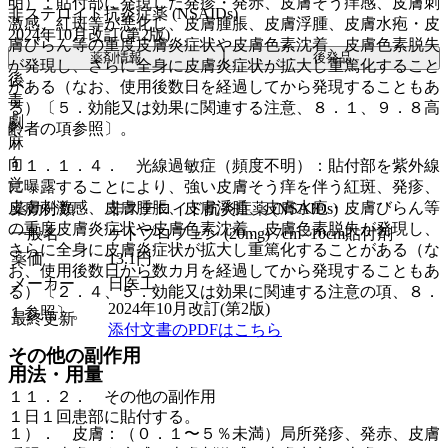
明）：貼付部に発現した発疹・発赤、皮膚そう痒感、皮膚刺
非ステロイド抗炎症薬 (NSAIDs)
激感、紅斑等が悪化し、皮膚腫脹、皮膚浮腫、皮膚水疱・皮
2024年10月改訂(第2版)
膚びらん等の重度皮膚炎症状や皮膚色素沈着、皮膚色素脱失
薬剤情報
後発品
が発現し、さらに全身に皮膚炎症状が拡大し重篤化すること
後
がある（なお、使用後数日を経過してから発現することもあ
毒
る）〔５．効能又は効果に関連する注意、８．１、９．８高
劇
齢者の項参照〕。
麻
向
１１．１．４． 光線過敏症（頻度不明）：貼付部を紫外線
覚
に曝露することにより、強い皮膚そう痒を伴う紅斑、発疹、
皮膚刺激感、皮膚腫脹、皮膚浮腫、皮膚水疱・皮膚びらん等
薬効分類
非ステロイド抗炎症薬 (NSAIDs)
の重度皮膚炎症状や皮膚色素沈着、皮膚色素脱失が発現し、
一般名
ケトプロフェン (20mg) 7cm×10cm貼付剤
さらに全身に皮膚炎症状が拡大し重篤化することがある（な
薬価
13.1
円
お、使用後数日から数カ月を経過してから発現することもあ
メーカー
日医工
る）〔２．４、５．効能又は効果に関連する注意の項、８．
2024年10月改訂(第2版)
１参照〕。
最終更新
添付文書のPDFはこちら
その他の副作用
用法・用量
１１．２． その他の副作用
１日１回患部に貼付する。
１）． 皮膚：（０．１〜５％未満）局所発疹、発赤、皮膚