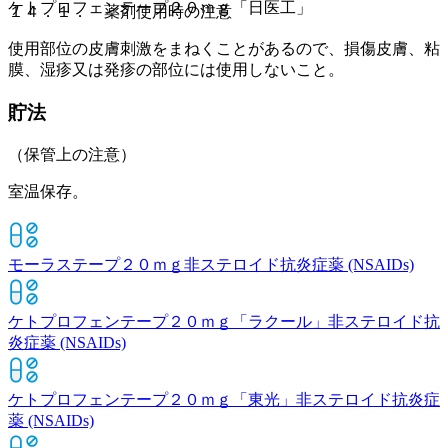
ケトプロフェンテープ２０ｍｇ「日医工」
１４．１． 薬剤使用時の注意
使用部位の皮膚刺激をまねくことがあるので、損傷皮膚、粘
膜、湿疹又は発疹の部位には使用しないこと。
貯法
（保管上の注意）
室温保存。
モーラステープ２０ｍｇ
非ステロイド抗炎症薬 (NSAIDs)
ケトプロフェンテープ２０ｍｇ「ラクール」
非ステロイド抗
炎症薬 (NSAIDs)
ケトプロフェンテープ２０ｍｇ「東光」
非ステロイド抗炎症
薬 (NSAIDs)