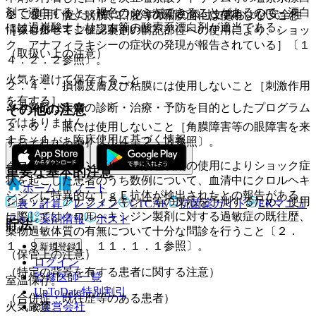
剤で漂白すると、褐色のシミができることがあるので、漂白
※ ご使用いただく際に、必ず最新の添付文書および安全性
２．３． 膣、膀胱、口腔等の粘膜面には使用しないこと
には過炭酸ナトリウム等の酸素系漂白剤が適当である。
情報も併せてご確認下さい。
［クロルヘキシジン製剤の前記部位への使用により、ショッ
ク、アナフィラキシーの症状の発現が報告されている］〔１
（取扱い上の注意）
４．２．２参照〕。
火気を避けて保存すること。
２．４． 損傷皮膚及び粘膜には使用しないこと［刺激作用
を有する］。
※本製品は疾病の診断・治療・予防を目的としたプログラム
その他の注意
ではありません。
２．５． 眼には使用しないこと［角膜障害等の眼障害を来
１５．１． 臨床使用に基づく情報
すおそれがある］〔１４．２．３参照〕。
クロルヘキシジングルコン酸塩製剤の使用によりショック症
重要な基本的注意
状を起こした患者のうち数例について、血清中にクロルヘキ
ホーム
ノート
シジンに特異的なＩｇＥ抗体が検出されたとの報告がある。
ショック、アナフィラキシー等の反応を予測するため、使用
表・計算
レジメン
CTCAE
抗菌薬ガイド
ERマニュ
に際してはクロルヘキシジン製剤に対する過敏症の既往歴、
アル
薬剤情報
ポスト
貯法
薬物過敏体質の有無について十分な問診を行うこと〔２．
１、９．１．１、１１．１．１参照〕。
新規登録
（保管上の注意）
ログイン
（特定の背景を有する患者に関する注意）
監修医師一覧
室温保存。
UpToDate特別割引
（合併症・既往歴等のある患者）
運営会社
火気厳禁。