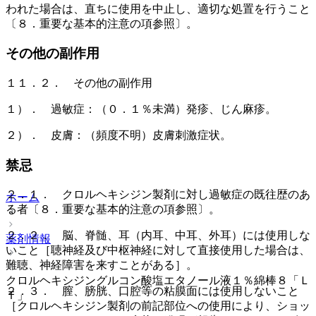
われた場合は、直ちに使用を中止し、適切な処置を行うこと
〔８．重要な基本的注意の項参照〕。
その他の副作用
１１．２． その他の副作用
１）． 過敏症：（０．１％未満）発疹、じん麻疹。
２）． 皮膚：（頻度不明）皮膚刺激症状。
禁忌
２．１． クロルヘキシジン製剤に対し過敏症の既往歴のあ
ホーム
る者〔８．重要な基本的注意の項参照〕。
２．２． 脳、脊髄、耳（内耳、中耳、外耳）には使用しな
薬剤情報
いこと［聴神経及び中枢神経に対して直接使用した場合は、
難聴、神経障害を来すことがある］。
クロルヘキシジングルコン酸塩エタノール液１％綿棒８「Ｌ
２．３． 膣、膀胱、口腔等の粘膜面には使用しないこと
Ｔ」
［クロルヘキシジン製剤の前記部位への使用により、ショッ