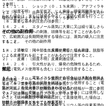
３参照〕。
１１．１．１． ショック（０．１％未満）、アナフィラキ
シー（頻度不明）：血圧低下、じん麻疹、呼吸困難等があら
１４．２．３． 目に入らないように注意する（眼に入った
われた場合は、直ちに使用を中止し、適切な処置を行うこと
場合は直ちによく水洗する）〔２．５参照〕。
〔８．重要な基本的注意の項参照〕。
１４．２．４． エタノール蒸気に大量に又は繰り返しさら
その他の副作用
された場合、粘膜への刺激、頭痛等を起こすことがあるの
で、広範囲又は長期間使用する場合には、蒸気の吸入に注意
１１．２． その他の副作用
すること。
１）． 過敏症：（０．１％未満）発疹、じん麻疹。
１４．２．５． 同一部位に反復使用した場合には、脱脂等
による皮膚荒れを起こすことがあるので注意すること。
２）． 皮膚：（頻度不明）皮膚刺激症状。
１４．２．６． 引火性があり、爆発の危険性もあるため、
禁忌
火気（電気メス使用等も含む）には十分注意すること。
１４．２．７． 電気メスを使用する場合には本剤を乾燥さ
２．１． クロルヘキシジン製剤に対し過敏症の既往歴のあ
薬剤情報
せ、アルコール蒸気の拡散を確認してから使用すること（電
る者〔８．重要な基本的注意の項参照〕。
気メスによる発火事故が報告されている）。
薬剤写真、用法用量、効能効果や後発品の情報が一度に参照
２．２． 脳、脊髄、耳（内耳、中耳、外耳）には使用しな
でき、関連情報へ簡単にアクセスができます。
１４．３． 薬剤使用後の注意
いこと［聴神経及び中枢神経に対して直接使用した場合は、
一般名、製品名どちらでも検索可能！
難聴、神経障害を来すことがある］。
本剤の付着した白布を次亜塩素酸ナトリウム等の塩素系漂白