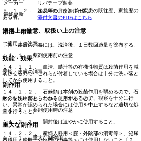
メーカー
リバテープ製薬
９．１．２． 喘息等のアレルギー疾患の既往歴、家族歴の
2024年03月改訂(第1版)
最終更新
ある者。
添付文書のPDFはこちら
適用上の注意、取扱い上の注意
用法・用量
（適用上の注意）
手指・皮膚の消毒には、洗浄後、１日数回適量を塗布する。
１４．１． 薬剤使用前の注意
効能・効果
１４．１．１． 血清、膿汁等の有機性物質は殺菌作用を減
手指・皮膚の消毒。
弱させるので、これらが付着している場合は十分に洗い落と
してから使用すること。
副作用
１４．１．２． 石鹸類は本剤の殺菌作用を弱めるので、石
次の副作用があらわれることがあるので、観察を十分に行
鹸分を洗い落としてから使用すること。
い、異常が認められた場合には使用を中止するなど適切な処
１４．２． 薬剤使用時の注意
置を行うこと。
１４．２．１． 開封後は速やかに使用すること。
重大な副作用
１４．２．２． 産婦人科用＜腟・外陰部の消毒等＞、泌尿
１１．１． 重大な副作用
器科用＜膀胱・外性器の消毒等＞には使用しないこと〔２．