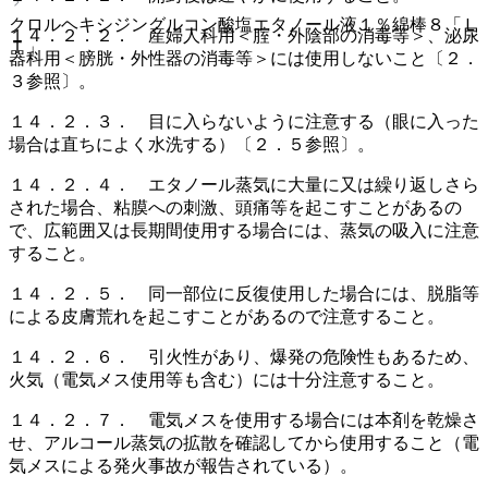
クロルヘキシジングルコン酸塩エタノール液１％綿棒８「Ｌ
１４．２．２． 産婦人科用＜腟・外陰部の消毒等＞、泌尿
Ｔ」
器科用＜膀胱・外性器の消毒等＞には使用しないこと〔２．
３参照〕。
１４．２．３． 目に入らないように注意する（眼に入った
場合は直ちによく水洗する）〔２．５参照〕。
１４．２．４． エタノール蒸気に大量に又は繰り返しさら
された場合、粘膜への刺激、頭痛等を起こすことがあるの
で、広範囲又は長期間使用する場合には、蒸気の吸入に注意
すること。
１４．２．５． 同一部位に反復使用した場合には、脱脂等
による皮膚荒れを起こすことがあるので注意すること。
１４．２．６． 引火性があり、爆発の危険性もあるため、
火気（電気メス使用等も含む）には十分注意すること。
１４．２．７． 電気メスを使用する場合には本剤を乾燥さ
せ、アルコール蒸気の拡散を確認してから使用すること（電
気メスによる発火事故が報告されている）。