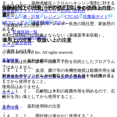
９．１．１． 薬物過敏症＜クロルヘキシジン製剤に対する
© 2021 HOKUTO Inc. All rights reserved.
保険給付上の注意、その他上記以外の使用上の注
過敏症を除く＞の既往歴のある者〔８．重要な基本的注意の
利用規約
プライバシーポリシー
お問い合わせ
項参照〕。
意
ホーム
表・計算
レジメン
CTCAE
抗菌薬ガイド
ERマニュアル
薬剤情報
ポスト
９．１．２． 喘息等のアレルギー疾患の既往歴、家族歴の
（保険給付上の注意）
ある者。
監修医師一覧
本剤は保険給付の対象とならない（薬価基準未収載）。
UpToDate特別割引
適用上の注意、取扱い上の注意
運営会社
ホーム
（適用上の注意）
© 2021 HOKUTO Inc. All rights reserved.
薬剤情報
１４．１． 薬剤使用前の注意
※本製品は疾病の診断・治療・予防を目的としたプログラム
ではありません。
１４．１．１． 血清、膿汁等の有機性物質は殺菌作用を減
クロルヘキシジングルコン酸塩エタノール液１％綿棒８「Ｌ
弱させるので、これらが付着している場合は十分に洗い落と
利用規約
プライバシーポリシー
お問い合わせ
Ｔ」
してから使用すること。
後発品はありません
１４．１．２． 石鹸類は本剤の殺菌作用を弱めるので、石
ホーム
鹸分を洗い落としてから使用すること。
１４．２． 薬剤使用時の注意
薬剤情報
１４．２．１． 開封後は速やかに使用すること。