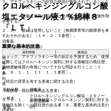
ク、アナフィラキシーの症状の発現が報告されている］〔１
クロルヘキシジングルコン酸
４．２．２参照〕。
塩エタノール液１％綿棒８
２．４． 損傷皮膚及び粘膜には使用しないこと［刺激作用
を有する］。
「ＬＴ」
２．５． 眼には使用しないこと［角膜障害等の眼障害を来
すおそれがある］〔１４．２．３参照〕。
消毒薬
重要な基本的注意
2024年03月改訂(第1版)
薬剤情報
後発品
ショック、アナフィラキシー等の反応を予測するため、使用
他
に際してはクロルヘキシジン製剤に対する過敏症の既往歴、
毒
薬物過敏体質の有無について十分な問診を行うこと〔２．
劇
１、９．１．１、１１．１．１参照〕。
麻
向
（特定の背景を有する患者に関する注意）
覚
薬効分類
消毒薬
（合併症・既往歴等のある患者）
クロルヘキシジングルコン酸塩・エタノー
一般名
９．１．１． 薬物過敏症＜クロルヘキシジン製剤に対する
ル含浸綿棒
過敏症を除く＞の既往歴のある者〔８．重要な基本的注意の
薬価
0
円
項参照〕。