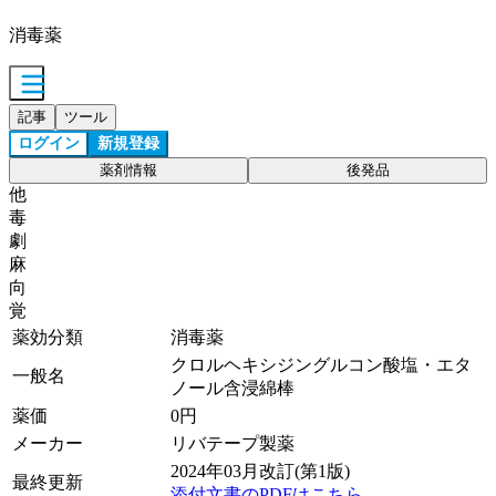
消毒薬
記事
ツール
ログイン
新規登録
薬剤情報
後発品
他
毒
劇
麻
向
覚
薬効分類
消毒薬
クロルヘキシジングルコン酸塩・エタ
一般名
ノール含浸綿棒
薬価
0
円
メーカー
リバテープ製薬
2024年03月改訂(第1版)
最終更新
添付文書のPDFはこちら