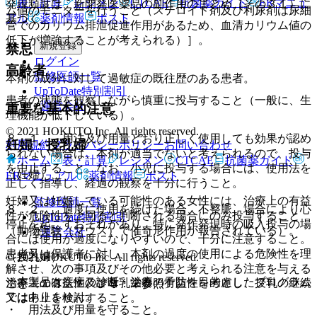
表・計算
レジメン
CTCAE
抗菌薬ガイド
ERマニュ
発現頻度は、新開発医薬品の副作用のまとめ（その３１）に
ム値のモニターを行うこと（ステロイド剤及び利尿剤は尿細
アル
薬剤情報
ポスト
基づく。
管でのカリウム排泄促進作用があるため、血清カリウム値の
低下が増強することが考えられる）］。
新規登録
禁忌
ログイン
高齢者
監修医師一覧
本剤の成分に対して過敏症の既往歴のある患者。
UpToDate特別割引
患者の状態を観察しながら慎重に投与すること（一般に、生
運営会社
重要な基本的注意
理機能が低下している）。
© 2021 HOKUTO Inc. All rights reserved.
８．１． 用法及び用量どおり正しく使用しても効果が認め
妊婦・授乳婦
利用規約
プライバシーポリシー
お問い合わせ
られない場合は、本剤が適当でないと考えられるので、投与
ホーム
表・計算
レジメン
CTCAE
抗菌薬ガイド
を中止すること。なお、小児に投与する場合には、使用法を
（妊婦）
ERマニュアル
薬剤情報
ポスト
正しく指導し、経過の観察を十分に行うこと。
妊婦又は妊娠している可能性のある女性には、治療上の有益
監修医師一覧
８．２． 過度に使用を続けた場合、不整脈、場合により心
性が危険性を上回ると判断される場合にのみ投与すること
UpToDate特別割引
停止を起こすおそれがあり、特に発作発現時の吸入投与の場
（動物実験（マウス）で催奇形作用が報告されている）。
運営会社
合には使用が過度になりやすいので、十分に注意すること。
患者又は保護者に対し、本剤の過度の使用による危険性を理
（授乳婦）
© 2021 HOKUTO Inc. All rights reserved.
解させ、次の事項及びその他必要と考えられる注意を与える
※本製品は疾病の診断・治療・予防を目的としたプログラム
治療上の有益性及び母乳栄養の有益性を考慮し、授乳の継続
こと〔１３．１、１３．２参照〕。
ではありません。
又は中止を検討すること。
・ 用法及び用量を守ること。