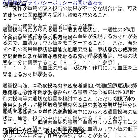
利用規約
プライバシーポリシー
お問い合わせ
過量投与
・ 発作が重篤で吸入投与の効果が不十分な場合には、可及
的速やかに医療機関を受診し治療を求めること。
１３．１． 症状
（特定の背景を有する患者に関する注意）
過量投与時にみられる最も一般的な症状は、一過性のβ作用
を介する症状である（低カリウム血症が発現するおそれがあ
（合併症・既往歴等のある患者）
るので、血清カリウム値をモニターすること）。また、海外
で本剤の高用量投与により、乳酸アシドーシスを含む代謝性
９．１．１． 甲状腺機能亢進症の患者：甲状腺ホルモンの
アシドーシスが報告されているので、呼吸状態等、患者の状
分泌促進により症状を悪化させるおそれがある。
態を十分に観察すること〔８．２、１１．１参照〕。
９．１．２． 高血圧の患者：α及びβ１作用により血圧を上
１３．２． 処置
昇させるおそれがある。
過量投与時、本剤の投与の中止を考慮し、心血管系症状（脈
９．１．３． 心疾患を有する患者：β１作用により症状を
拍増加、心悸亢進等）がみられる患者では心臓選択性β遮断
悪化させるおそれがある。
剤の投与等の適切な処置を検討すること（ただしβ遮断剤の
９．１．４． 糖尿病の患者：グリコーゲン分解作用により
使用にあたっては、気管支攣縮の既往のある患者では十分に
症状を悪化させるおそれがある。
注意すること）。本剤の継続投与中にみられる過量投与の症
状は、通常、投与の中止により消失する〔８．２参照〕。
９．１．５． 低酸素血症の患者：血清カリウム値をモニタ
ーすることが望ましい（低酸素血症は血清カリウム値の低下
適用上の注意、取扱い上の注意
が心リズムに及ぼす作用を増強することがある）〔１１．１