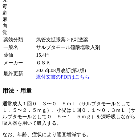
毒
劇
麻
向
覚
薬効分類
気管支拡張薬 > β刺激薬
一般名
サルブタモール硫酸塩吸入剤
薬価
15.4
円
メーカー
ＧＳＫ
2025年08月改訂(第2版)
最終更新
添付文書のPDFはこちら
用法・用量
通常成人１回０．３〜０．５ｍＬ（サルブタモールとして
１．５〜２．５ｍｇ）、小児は１回０．１〜０．３ｍＬ（サ
ルブタモールとして０．５〜１．５ｍｇ）を深呼吸しながら
吸入器を用いて吸入する。
なお、年齢、症状により適宜増減する。