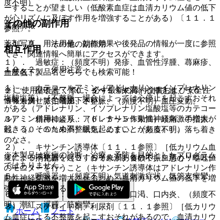
度不明）。
ーすることが望ましい（低酸素血症は血清カリウム値の低下
が心リズムに及ぼす作用を増強することがある）〔１１．１
その他の副作用
薬剤情報
参照〕。
薬剤写真、用法用量、効能効果や後発品の情報が一度に参照
１１．２． その他の副作用
相互作用
でき、関連情報へ簡単にアクセスができます。
１）． 過敏症：（頻度不明）発疹、血管性浮腫、蕁麻疹、
１０．２． 併用注意：
一般名、製品名どちらでも検索可能！
血圧低下。
１）． カテコールアミン（アドレナリン、イソプレナリン
※ ご使用いただく際に、必ず最新の添付文書および安全性
２）． 循環器：（０．５〜５％未満）心悸亢進、（０．
塩酸塩等）［不整脈、場合によっては心停止を起こすおそれ
情報も併せてご確認下さい。
５％未満）脈拍増加、不整脈、（頻度不明）血圧変動。
がある（アドレナリン、イソプレナリン塩酸塩等のカテコー
ルアミン併用により、アドレナリン作動性神経刺激の増大が
３）． 精神神経系：（０．５〜５％未満）頭痛、手指振
起きる。そのため不整脈を起こすことがある）］。
戦、（０．５％未満）眠気、めまい、（頻度不明）落ち着き
のなさ。
２）． キサンチン誘導体〔１１．１参照〕［低カリウム血
※本製品は疾病の診断・治療・予防を目的としたプログラム
症による不整脈を起こすおそれがあるので、血清カリウム値
４）． 消化器：（０．５％未満）食欲不振、悪心・嘔吐。
ではありません。
のモニターを行うこと（キサンチン誘導体はアドレナリン作
５）． 呼吸器：（頻度不明）気道刺激症状、気管支痙攣。
動性神経刺激を増大させるため、血清カリウム値の低下を増
強することがある）］。
６）． その他：（０．５％未満）口渇、口内炎、（頻度不
明）潮紅、浮腫、筋痙攣。
３）． ステロイド剤、利尿剤〔１１．１参照〕［低カリウ
ホーム
ノート
ム血症による不整脈を起こすおそれがあるので、血清カリウ