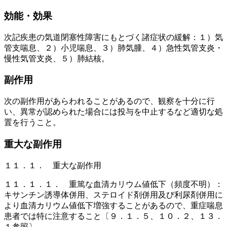
効能・効果
次記疾患の気道閉塞性障害にもとづく諸症状の緩解：１）気
管支喘息、２）小児喘息、３）肺気腫、４）急性気管支炎・
慢性気管支炎、５）肺結核。
副作用
次の副作用があらわれることがあるので、観察を十分に行
い、異常が認められた場合には投与を中止するなど適切な処
置を行うこと。
重大な副作用
１１．１． 重大な副作用
１１．１．１． 重篤な血清カリウム値低下（頻度不明）：
キサンチン誘導体併用、ステロイド剤併用及び利尿剤併用に
より血清カリウム値低下増強することがあるので、重症喘息
患者では特に注意すること〔９．１．５、１０．２、１３．
１参照〕。