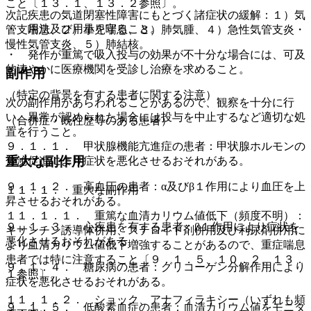
こと〔１３．１、１３．２参照〕。
次記疾患の気道閉塞性障害にもとづく諸症状の緩解：１）気
・ 用法及び用量を守ること。
管支喘息、２）小児喘息、３）肺気腫、４）急性気管支炎・
慢性気管支炎、５）肺結核。
・ 発作が重篤で吸入投与の効果が不十分な場合には、可及
的速やかに医療機関を受診し治療を求めること。
副作用
（特定の背景を有する患者に関する注意）
次の副作用があらわれることがあるので、観察を十分に行
い、異常が認められた場合には投与を中止するなど適切な処
（合併症・既往歴等のある患者）
置を行うこと。
９．１．１． 甲状腺機能亢進症の患者：甲状腺ホルモンの
重大な副作用
分泌促進により症状を悪化させるおそれがある。
９．１．２． 高血圧の患者：α及びβ１作用により血圧を上
１１．１． 重大な副作用
昇させるおそれがある。
１１．１．１． 重篤な血清カリウム値低下（頻度不明）：
９．１．３． 心疾患を有する患者：β１作用により症状を
キサンチン誘導体併用、ステロイド剤併用及び利尿剤併用に
悪化させるおそれがある。
より血清カリウム値低下増強することがあるので、重症喘息
患者では特に注意すること〔９．１．５、１０．２、１３．
９．１．４． 糖尿病の患者：グリコーゲン分解作用により
１参照〕。
症状を悪化させるおそれがある。
１１．１．２． ショック、アナフィラキシー（いずれも頻
９．１．５． 低酸素血症の患者：血清カリウム値をモニタ