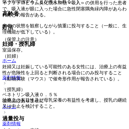
低下が増強することが考えられる）］。
イプラトロピウム臭化物水和物＜吸入＞の併用を行った患者
で、吸入液が眼に入った場合に急性閉塞隅角緑内障があらわ
高齢者
れたとの報告がある。
患者の状態を観察しながら慎重に投与すること（一般に、生
貯法
理機能が低下している）。
（保管上の注意）
妊婦・授乳婦
室温保存。
（妊婦）
ホーム
妊婦又は妊娠している可能性のある女性には、治療上の有益
性が危険性を上回ると判断される場合にのみ投与すること
薬剤情報
（動物実験（マウス）で催奇形作用が報告されている）。
（授乳婦）
ベネトリン吸入液０．５％
治療上の有益性及び母乳栄養の有益性を考慮し、授乳の継続
後発品はありません
又は中止を検討すること。
ホーム
過量投与
薬剤情報