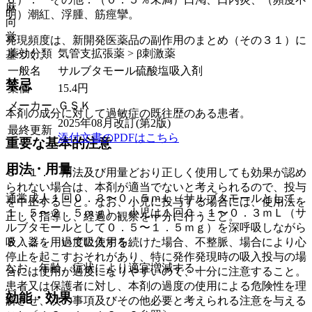
麻
明）潮紅、浮腫、筋痙攣。
向
覚
発現頻度は、新開発医薬品の副作用のまとめ（その３１）に
薬効分類
気管支拡張薬 > β刺激薬
基づく。
一般名
サルブタモール硫酸塩吸入剤
禁忌
薬価
15.4
円
メーカー
ＧＳＫ
本剤の成分に対して過敏症の既往歴のある患者。
2025年08月改訂(第2版)
最終更新
添付文書のPDFはこちら
重要な基本的注意
用法・用量
８．１． 用法及び用量どおり正しく使用しても効果が認め
られない場合は、本剤が適当でないと考えられるので、投与
通常成人１回０．３〜０．５ｍＬ（サルブタモールとして
を中止すること。なお、小児に投与する場合には、使用法を
１．５〜２．５ｍｇ）、小児は１回０．１〜０．３ｍＬ（サ
正しく指導し、経過の観察を十分に行うこと。
ルブタモールとして０．５〜１．５ｍｇ）を深呼吸しながら
８．２． 過度に使用を続けた場合、不整脈、場合により心
吸入器を用いて吸入する。
停止を起こすおそれがあり、特に発作発現時の吸入投与の場
なお、年齢、症状により適宜増減する。
合には使用が過度になりやすいので、十分に注意すること。
患者又は保護者に対し、本剤の過度の使用による危険性を理
効能・効果
解させ、次の事項及びその他必要と考えられる注意を与える