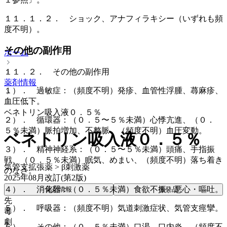
１１．１．２． ショック、アナフィラキシー（いずれも頻
度不明）。
その他の副作用
ホーム
１１．２． その他の副作用
薬剤情報
１）． 過敏症：（頻度不明）発疹、血管性浮腫、蕁麻疹、
血圧低下。
ベネトリン吸入液０．５％
２）． 循環器：（０．５〜５％未満）心悸亢進、（０．
５％未満）脈拍増加、不整脈、（頻度不明）血圧変動。
ベネトリン吸入液０．５％
３）． 精神神経系：（０．５〜５％未満）頭痛、手指振
戦、（０．５％未満）眠気、めまい、（頻度不明）落ち着き
気管支拡張薬 > β刺激薬
のなさ。
2025年08月改訂(第2版)
４）． 消化器：（０．５％未満）食欲不振、悪心・嘔吐。
薬剤情報
後発品
先
５）． 呼吸器：（頻度不明）気道刺激症状、気管支痙攣。
毒
劇
６）． その他：（０．５％未満）口渇、口内炎、（頻度不