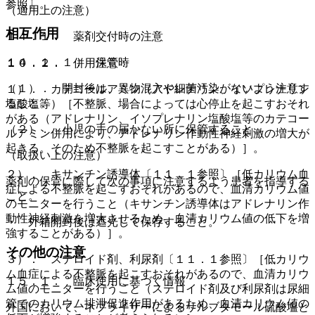
参照〕。
（適用上の注意）
相互作用
１４．１． 薬剤交付時の注意
１４．１．１． 保管時
１０．２． 併用注意：
（１）． 開封後は、異物混入や細菌汚染がないよう注意す
１）． カテコールアミン（アドレナリン、イソプレナリン
ること。
塩酸塩等）［不整脈、場合によっては心停止を起こすおそれ
がある（アドレナリン、イソプレナリン塩酸塩等のカテコー
（２）． 小児の手の届かない所に保管すること。
ルアミン併用により、アドレナリン作動性神経刺激の増大が
起きる。そのため不整脈を起こすことがある）］。
（取扱い上の注意）
２）． キサンチン誘導体〔１１．１参照〕［低カリウム血
薬剤の保管に際して次の事項に注意するよう患者を指導する
症による不整脈を起こすおそれがあるので、血清カリウム値
こと。
のモニターを行うこと（キサンチン誘導体はアドレナリン作
動性神経刺激を増大させるため、血清カリウム値の低下を増
・ 外箱開封後は遮光して保存すること。
強することがある）］。
その他の注意
３）． ステロイド剤、利尿剤〔１１．１参照〕［低カリウ
ム血症による不整脈を起こすおそれがあるので、血清カリウ
１５．１． 臨床使用に基づく情報
ム値のモニターを行うこと（ステロイド剤及び利尿剤は尿細
管でのカリウム排泄促進作用があるため、血清カリウム値の
外国において、ネブライザーによるサルブタモール硫酸塩と