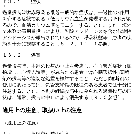
１３．１． 症状
ベネトリン吸入液０．５％
過量投与時にみられる最も一般的な症状は、一過性のβ作用
を介する症状である（低カリウム血症が発現するおそれがあ
るので、血清カリウム値をモニターすること）。また、海外
で本剤の高用量投与により、乳酸アシドーシスを含む代謝性
アシドーシスが報告されているので、呼吸状態等、患者の状
態を十分に観察すること〔８．２、１１．１参照〕。
１３．２． 処置
過量投与時、本剤の投与の中止を考慮し、心血管系症状（脈
拍増加、心悸亢進等）がみられる患者では心臓選択性β遮断
剤の投与等の適切な処置を検討すること（ただしβ遮断剤の
使用にあたっては、気管支攣縮の既往のある患者では十分に
注意すること）。本剤の継続投与中にみられる過量投与の症
状は、通常、投与の中止により消失する〔８．２参照〕。
適用上の注意、取扱い上の注意
（適用上の注意）
１４．１． 薬剤交付時の注意