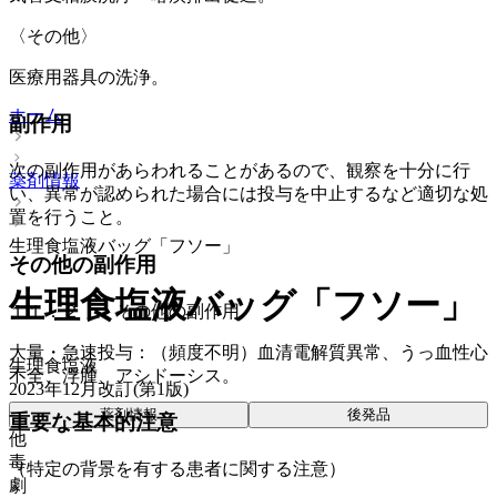
〈その他〉
医療用器具の洗浄。
ホーム
副作用
次の副作用があらわれることがあるので、観察を十分に行
薬剤情報
い、異常が認められた場合には投与を中止するなど適切な処
置を行うこと。
生理食塩液バッグ「フソー」
その他の副作用
生理食塩液バッグ「フソー」
１１．２． その他の副作用
大量・急速投与：（頻度不明）血清電解質異常、うっ血性心
生理食塩液
不全、浮腫、アシドーシス。
2023年12月改訂(第1版)
薬剤情報
後発品
重要な基本的注意
他
毒
（特定の背景を有する患者に関する注意）
劇