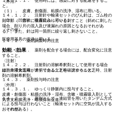
１４．１．１． 使用時には、感染に対する配慮をするこ
〈外用〉
と。
（１）． 皮膚、創傷面、粘膜の洗浄、湿布に用いる。
１４．１．２． 注射針や輸液セットのびん針は、ゴム栓の
（２）． 含嗽、噴霧吸入に用いる。
刻印部（凹部）に垂直にゆっくりと刺すこと（斜めに刺した
場合、削り片の混入及び液漏れの原因となるおそれがあ
〈その他〉
る）、また、針は同一箇所に繰り返し刺さないこと。
医療用器具の洗浄に用いる。
１４．２． 薬剤調製時の注意
効能・効果
１４．２．１． 薬剤を配合する場合には、配合変化に注意
すること。
〈注射〉
１４．２．２． 注射剤の溶解希釈剤として使用する場合
細胞外液欠乏時、ナトリウム欠乏時、クロール欠乏時、注射
は、生理食塩液が適切であることを確認すること。
剤の溶解希釈剤。
１４．３． 薬剤投与時の注意
〈外用〉
１４．３．１． ゆっくり静脈内に投与すること。
皮膚・創傷面・粘膜の洗浄・湿布、含嗽・噴霧吸入剤として
１４．３．２． 原則として、連結管を用いたタンデム方式
気管支粘膜洗浄・喀痰排出促進。
による投与は行わないこと（輸液セット内に空気が流入する
〈その他〉
おそれがある）。