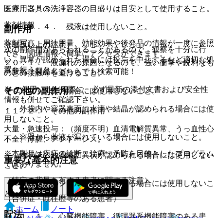
医療用器具の洗浄。
１４．３．３． 容器の目盛りは目安として使用すること。
薬剤情報
１４．３．４． 残液は使用しないこと。
副作用
薬剤写真、用法用量、効能効果や後発品の情報が一度に参照
（取扱い上の注意）
次の副作用があらわれることがあるので、観察を十分に行
でき、関連情報へ簡単にアクセスができます。
い、異常が認められた場合には投与を中止するなど適切な処
２０．１． 液漏れの原因となるので、強い衝撃や鋭利なも
置を行うこと。
一般名、製品名どちらでも検索可能！
のとの接触等を避けること。
※ ご使用いただく際に、必ず最新の添付文書および安全性
その他の副作用
２０．２． 次の場合には使用しないこと。
情報も併せてご確認下さい。
・ 外袋内や容器表面に水滴や結晶が認められる場合には使
１１．２． その他の副作用
用しないこと。
大量・急速投与：（頻度不明）血清電解質異常、うっ血性心
・ 容器から薬液が漏れている場合には使用しないこと。
不全、浮腫、アシドーシス。
※本製品は疾病の診断・治療・予防を目的としたプログラム
・ 性状その他薬液に異状が認められる場合には使用しない
重要な基本的注意
ではありません。
こと。
（特定の背景を有する患者に関する注意）
・ ゴム栓部のシールがはがれている場合には使用しないこ
と。
（合併症・既往歴等のある患者）
ホーム
ノート
貯法
９．１．１． 心臓機能障害、循環器系機能障害のある患