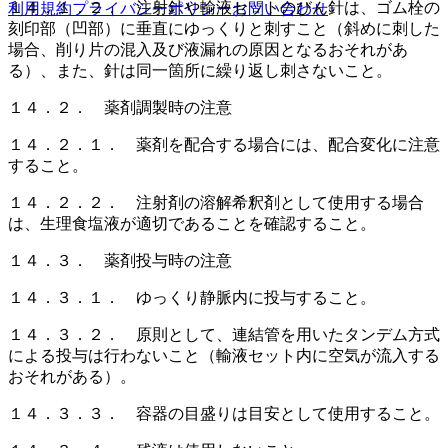
１４．１．２． 注射針や輸液セットのびん針は、ゴム栓の
利用規約
プライバシーポリシー
お問い合わせ
刻印部（凹部）に垂直にゆっくりと刺すこと（斜めに刺した
場合、削り片の混入及び液漏れの原因となるおそれがあ
る）、また、針は同一箇所に繰り返し刺さないこと。
１４．２． 薬剤調製時の注意
１４．２．１． 薬剤を配合する場合には、配合変化に注意
すること。
１４．２．２． 注射剤の溶解希釈剤として使用する場合
は、生理食塩液が適切であることを確認すること。
１４．３． 薬剤投与時の注意
１４．３．１． ゆっくり静脈内に投与すること。
１４．３．２． 原則として、連結管を用いたタンデム方式
による投与は行わないこと（輸液セット内に空気が流入する
おそれがある）。
１４．３．３． 容器の目盛りは目安として使用すること。