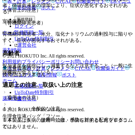
表・計算
レジメン
CTCAE
抗菌薬ガイド
ERマニュ
者：循環血液量の増加により、症状が悪化するおそれがあ
アル
薬剤情報
ポスト
（保管上の注意）
る。
新規登録
室温保存。
（腎機能障害患者）
ログイン
監修医師一覧
ホーム
腎機能障害患者：水分、塩化ナトリウムの過剰投与に陥りや
UpToDate特別割引
すく、症状が悪化するおそれがある。
運営会社
薬剤情報
高齢者
© 2021 HOKUTO Inc. All rights reserved.
利用規約
プライバシーポリシー
お問い合わせ
投与速度を緩徐にし、減量するなど注意すること（一般に生
生理食塩液バッグ「フソー」
ホーム
表・計算
レジメン
CTCAE
抗菌薬ガイド
理機能が低下している）。
後発品はありません
ERマニュアル
薬剤情報
ポスト
ホーム
適用上の注意、取扱い上の注意
監修医師一覧
UpToDate特別割引
（適用上の注意）
薬剤情報
運営会社
１４．１． 全般的な注意
© 2021 HOKUTO Inc. All rights reserved.
生理食塩液バッグ「フソー」
１４．１．１． 使用時には、感染に対する配慮をするこ
※本製品は疾病の診断・治療・予防を目的としたプログラム
と。
ではありません。