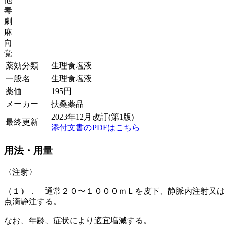
毒
劇
麻
向
覚
薬効分類
生理食塩液
一般名
生理食塩液
薬価
195
円
メーカー
扶桑薬品
2023年12月改訂(第1版)
最終更新
添付文書のPDFはこちら
用法・用量
〈注射〉
（１）． 通常２０〜１０００ｍＬを皮下、静脈内注射又は
点滴静注する。
なお、年齢、症状により適宜増減する。