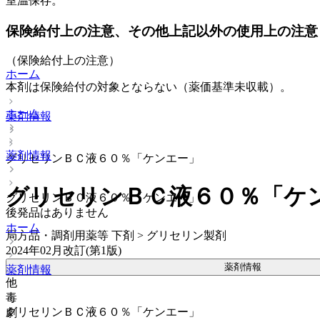
室温保存。
保険給付上の注意、その他上記以外の使用上の注意
（保険給付上の注意）
ホーム
本剤は保険給付の対象とならない（薬価基準未収載）。
ホーム
薬剤情報
薬剤情報
グリセリンＢＣ液６０％「ケンエー」
グリセリンＢＣ液６０％「ケ
グリセリンＢＣ液６０％「ケンエー」
後発品はありません
ホーム
局方品・調剤用薬等 下剤 > グリセリン製剤
2024年02月改訂(第1版)
薬剤情報
薬剤情報
他
毒
グリセリンＢＣ液６０％「ケンエー」
劇