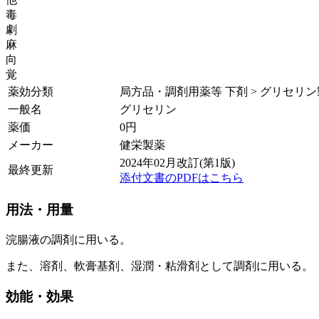
毒
劇
麻
向
覚
薬効分類
局方品・調剤用薬等 下剤 > グリセリ
一般名
グリセリン
薬価
0
円
メーカー
健栄製薬
2024年02月改訂(第1版)
最終更新
添付文書のPDFはこちら
用法・用量
浣腸液の調剤に用いる。
また、溶剤、軟膏基剤、湿潤・粘滑剤として調剤に用いる。
効能・効果