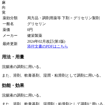
麻
向
覚
薬効分類
局方品・調剤用薬等 下剤 > グリセリン製剤
一般名
グリセリン
薬価
0
円
メーカー
健栄製薬
2024年02月改訂(第1版)
最終更新
添付文書のPDFはこちら
用法・用量
浣腸液の調剤に用いる。
また、溶剤、軟膏基剤、湿潤・粘滑剤として調剤に用いる。
効能・効果
浣腸液の調剤に用いる。
また、溶剤、軟膏基剤、湿潤剤・粘滑剤として調剤に用いる