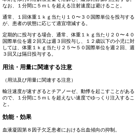
なお、１分間に５ｍＬを超える注射速度は避けること。
通常、１回体重１ｋｇ当たり１０〜３０国際単位を投与する
が、患者の状態に応じて適宜増減する。
定期的に投与する場合、通常、体重１ｋｇ当たり２０〜４０
国際単位を週２回又は週３回投与し、１２歳以下の小児に対
しては、体重１ｋｇ当たり２５〜５０国際単位を週２回、週
３回又は隔日投与する。
用法・用量に関連する注意
（用法及び用量に関連する注意）
輸注速度が速すぎるとチアノーゼ、動悸を起こすことがある
ので、１分間に５ｍＬを超えない速度でゆっくり注入するこ
と。
効能・効果
血液凝固第８因子欠乏患者における出血傾向の抑制。