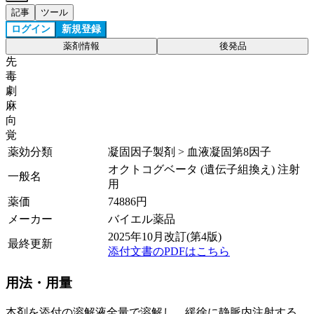
記事
ツール
ログイン
新規登録
薬剤情報
後発品
先
毒
劇
麻
向
覚
薬効分類
凝固因子製剤 > 血液凝固第8因子
オクトコグベータ (遺伝子組換え) 注射
一般名
用
薬価
74886
円
メーカー
バイエル薬品
2025年10月改訂(第4版)
最終更新
添付文書のPDFはこちら
用法・用量
本剤を添付の溶解液全量で溶解し、緩徐に静脈内注射する。