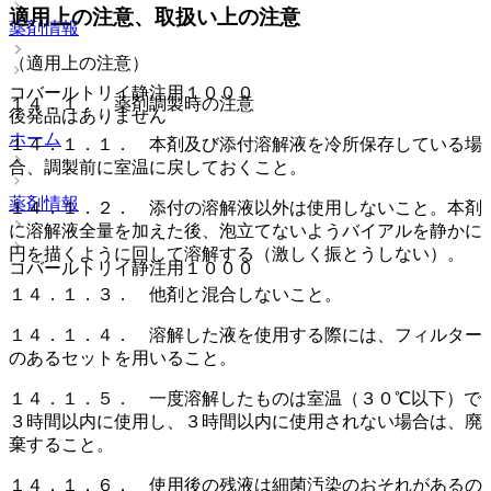
適用上の注意、取扱い上の注意
薬剤情報
（適用上の注意）
コバールトリイ静注用１０００
１４．１． 薬剤調製時の注意
後発品はありません
ホーム
１４．１．１． 本剤及び添付溶解液を冷所保存している場
合、調製前に室温に戻しておくこと。
薬剤情報
１４．１．２． 添付の溶解液以外は使用しないこと。本剤
に溶解液全量を加えた後、泡立てないようバイアルを静かに
円を描くように回して溶解する（激しく振とうしない）。
コバールトリイ静注用１０００
１４．１．３． 他剤と混合しないこと。
１４．１．４． 溶解した液を使用する際には、フィルター
のあるセットを用いること。
１４．１．５． 一度溶解したものは室温（３０℃以下）で
３時間以内に使用し、３時間以内に使用されない場合は、廃
棄すること。
１４．１．６． 使用後の残液は細菌汚染のおそれがあるの