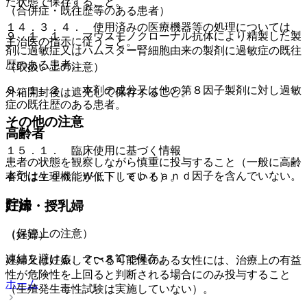
た状態で保存すること。
（合併症・既往歴等のある患者）
１４．３．４． 使用済みの医療機器等の処理については、
９．１．１． マウスモノクローナル抗体により精製した製
主治医の指示に従うこと。
剤に過敏症又はハムスター腎細胞由来の製剤に過敏症の既往
歴のある患者。
（取扱い上の注意）
９．１．２． 本剤の成分又は他の第８因子製剤に対し過敏
外箱開封後は遮光して保存すること。
症の既往歴のある患者。
その他の注意
高齢者
１５．１． 臨床使用に基づく情報
患者の状態を観察しながら慎重に投与すること（一般に高齢
本剤はｖｏｎ Ｗｉｌｌｅｂｒａｎｄ因子を含んでいない。
者では生理機能が低下している）。
貯法
妊婦・授乳婦
（保管上の注意）
（妊婦）
凍結を避ける、２〜８℃で保存。
妊婦又は妊娠している可能性のある女性には、治療上の有益
性が危険性を上回ると判断される場合にのみ投与すること
ホーム
（生殖発生毒性試験は実施していない）。