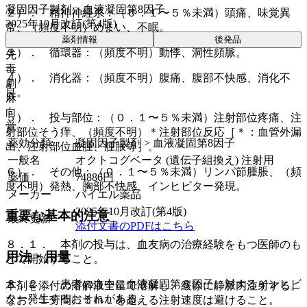
凝固因子製剤 > 血液凝固第8因子
２）． 精神神経系：（０．１〜５％未満）頭痛、味覚異
2025年10月改訂(第4版)
常、（頻度不明）めまい、不眠。
薬剤情報
後発品
３）． 循環器：（頻度不明）動悸、洞性頻脈。
先
毒
４）． 消化器：（頻度不明）腹痛、腹部不快感、消化不
劇
良。
麻
向
５）． 投与部位：（０．１〜５％未満）注射部位疼痛、注
覚
射部位そう痒、（頻度不明）＊注射部位反応［＊：血管外漏
薬効分類
凝固因子製剤 > 血液凝固第8因子
出、注射部位血腫、腫脹等］。
一般名
オクトコグベータ (遺伝子組換え) 注射用
６）． その他：（０．１〜５％未満）リンパ節腫脹、（頻
薬価
74886
円
度不明）発熱、胸部不快感、インヒビター発現。
メーカー
バイエル薬品
2025年10月改訂(第4版)
重要な基本的注意
最終更新
添付文書のPDFはこちら
８．１． 本剤の投与は、血友病の治療経験をもつ医師のも
用法・用量
とで開始すること。
８．２． 患者の血中に血液凝固第８因子に対するインヒビ
本剤を添付の溶解液全量で溶解し、緩徐に静脈内注射する。
ター発生するおそれがある。
なお、１分間に５ｍＬを超える注射速度は避けること。