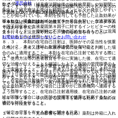
運営会社
数が少ない時期（補充療法開始後の比較的早期）や短期間に
１４．１．６． 使用後の残液は細菌汚染のおそれがあるの
集中して補充療法を受けた時期にインヒビター発生しやすい
で使用しない（本剤は保存剤が含有されていない）。
© 2021 HOKUTO Inc. All rights reserved.
ことが知られている。本剤を投与しても予想した止血効果が
得られない場合には、インヒビター発生を疑い、血液凝固第
１４．２． 薬剤投与時の注意
※本製品は疾病の診断・治療・予防を目的としたプログラム
８因子回収率や血液凝固第８因子に対するインヒビターの検
ではありません。
１４．２．１． 溶解時に不溶物の認められるもの又は混濁
査を行うなど注意深く対応し、適切な処置を行うこと。
しているものは使用しないこと。
利用規約
プライバシーポリシー
お問い合わせ
８．３． 本剤の在宅自己注射は、医師がその妥当性を慎重
１４．２．２． 凍結した溶液は使用しないこと。
に検討し、患者又はその家族が適切に使用可能と判断した場
合のみに適用すること。本剤を在宅自己注射で処方する際に
１４．３． 薬剤交付時の注意
は、使用方法等の患者教育を十分に実施した後、在宅にて適
切な治療が行えることを確認した上で、医師の管理指導のも
１４．３．１． 患者が家庭で保管する場合においても冷蔵
とで実施すること。また、患者又はその家族に対し本剤の注
庫内で保存することが望ましいが、室温（３０℃以下）で保
射により発現する可能性のある副作用等についても十分説明
存することもでき、この場合には、使用期限を超えない範囲
し、在宅自己注射後何らかの異常が認められた場合や投与後
で６ヵ月以内に使用し、再び冷蔵庫に戻さないように指導す
の止血効果が不十分な場合には速やかに医療機関へ連絡する
ること。
よう指導すること。在宅自己注射適用後、在宅自己注射の継
続が困難な場合には、医師の管理下で慎重に観察するなど、
１４．３．２． 子供による誤用等を避けるため、薬剤の保
適切な対応を行うこと。
管に十分注意すること。
（特定の背景を有する患者に関する注意）
１４．３．３． 光の影響を避けるため、薬剤は外箱に入れ