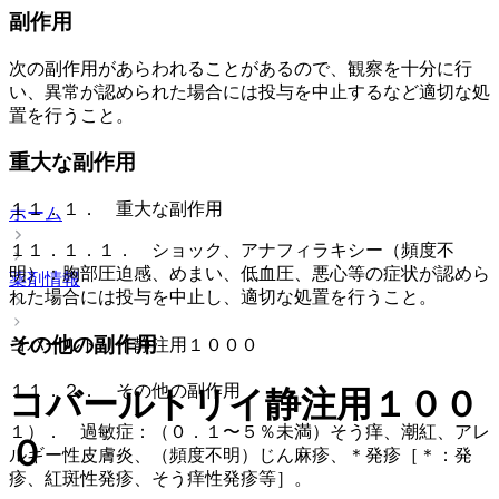
副作用
次の副作用があらわれることがあるので、観察を十分に行
い、異常が認められた場合には投与を中止するなど適切な処
置を行うこと。
重大な副作用
１１．１． 重大な副作用
ホーム
１１．１．１． ショック、アナフィラキシー（頻度不
明）：胸部圧迫感、めまい、低血圧、悪心等の症状が認めら
薬剤情報
れた場合には投与を中止し、適切な処置を行うこと。
その他の副作用
コバールトリイ静注用１０００
１１．２． その他の副作用
コバールトリイ静注用１００
１）． 過敏症：（０．１〜５％未満）そう痒、潮紅、アレ
０
ルギー性皮膚炎、（頻度不明）じん麻疹、＊発疹［＊：発
疹、紅斑性発疹、そう痒性発疹等］。