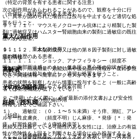
（特定の背景を有する患者に関する注意）
次の副作用があらわれることがあるので、観察を十分に行
（合併症・既往歴等のある患者）
い、異常が認められた場合には投与を中止するなど適切な処
置を行うこと。
９．１．１． マウスモノクローナル抗体により精製した製
剤に過敏症又はハムスター腎細胞由来の製剤に過敏症の既往
重大な副作用
歴のある患者。
１１．１． 重大な副作用
９．１．２． 本剤の成分又は他の第８因子製剤に対し過敏
症の既往歴のある患者。
薬剤情報
１１．１．１． ショック、アナフィラキシー（頻度不
明）：胸部圧迫感、めまい、低血圧、悪心等の症状が認めら
薬剤写真、用法用量、効能効果や後発品の情報が一度に参照
高齢者
れた場合には投与を中止し、適切な処置を行うこと。
でき、関連情報へ簡単にアクセスができます。
患者の状態を観察しながら慎重に投与すること（一般に高齢
その他の副作用
一般名、製品名どちらでも検索可能！
者では生理機能が低下している）。
※ ご使用いただく際に、必ず最新の添付文書および安全性
１１．２． その他の副作用
妊婦・授乳婦
情報も併せてご確認下さい。
１）． 過敏症：（０．１〜５％未満）そう痒、潮紅、アレ
（妊婦）
ルギー性皮膚炎、（頻度不明）じん麻疹、＊発疹［＊：発
疹、紅斑性発疹、そう痒性発疹等］。
妊婦又は妊娠している可能性のある女性には、治療上の有益
性が危険性を上回ると判断される場合にのみ投与すること
２）． 精神神経系：（０．１〜５％未満）頭痛、味覚異
※本製品は疾病の診断・治療・予防を目的としたプログラム