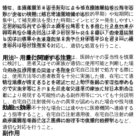
特に、血液凝固第８因子製剤による補充療法開始後、投与回
通常、１回体重１ｋｇ当たり１０〜３０国際単位を投与する
数が少ない時期（補充療法開始後の比較的早期）や短期間に
が、患者の状態に応じて適宜増減する。
集中して補充療法を受けた時期にインヒビター発生しやすい
定期的に投与する場合、通常、体重１ｋｇ当たり２０〜４０
ことが知られている。本剤を投与しても予想した止血効果が
国際単位を週２回又は週３回投与し、１２歳以下の小児に対
得られない場合には、インヒビター発生を疑い、血液凝固第
しては、体重１ｋｇ当たり２５〜５０国際単位を週２回、週
８因子回収率や血液凝固第８因子に対するインヒビターの検
３回又は隔日投与する。
査を行うなど注意深く対応し、適切な処置を行うこと。
８．３． 本剤の在宅自己注射は、医師がその妥当性を慎重
用法・用量に関連する注意
に検討し、患者又はその家族が適切に使用可能と判断した場
合のみに適用すること。本剤を在宅自己注射で処方する際に
（用法及び用量に関連する注意）
は、使用方法等の患者教育を十分に実施した後、在宅にて適
輸注速度が速すぎるとチアノーゼ、動悸を起こすことがある
切な治療が行えることを確認した上で、医師の管理指導のも
ので、１分間に５ｍＬを超えない速度でゆっくり注入するこ
とで実施すること。また、患者又はその家族に対し本剤の注
と。
射により発現する可能性のある副作用等についても十分説明
し、在宅自己注射後何らかの異常が認められた場合や投与後
効能・効果
の止血効果が不十分な場合には速やかに医療機関へ連絡する
よう指導すること。在宅自己注射適用後、在宅自己注射の継
血液凝固第８因子欠乏患者における出血傾向の抑制。
続が困難な場合には、医師の管理下で慎重に観察するなど、
適切な対応を行うこと。
副作用