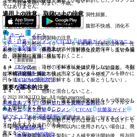
（生殖発生毒性試験は実施していない）。
常、（頻度不明）めまい、不眠。
ではありません。
適用上の注意、取扱い上の注意
３）． 循環器：（頻度不明）動悸、洞性頻脈。
４）． 消化器：（頻度不明）腹痛、腹部不快感、消化不
（適用上の注意）
良。
ホーム
ノート
１４．１． 薬剤調製時の注意
表・計算
レジメン
CTCAE
抗菌薬ガイド
ERマニュ
５）． 投与部位：（０．１〜５％未満）注射部位疼痛、注
アル
薬剤情報
ポスト
１４．１．１． 本剤及び添付溶解液を冷所保存している場
射部位そう痒、（頻度不明）＊注射部位反応［＊：血管外漏
合、調製前に室温に戻しておくこと。
出、注射部位血腫、腫脹等］。
新規登録
ログイン
１４．１．２． 添付の溶解液以外は使用しないこと。本剤
６）． その他：（０．１〜５％未満）リンパ節腫脹、（頻
監修医師一覧
に溶解液全量を加えた後、泡立てないようバイアルを静かに
度不明）発熱、胸部不快感、インヒビター発現。
UpToDate特別割引
円を描くように回して溶解する（激しく振とうしない）。
運営会社
重要な基本的注意
１４．１．３． 他剤と混合しないこと。
© 2021 HOKUTO Inc. All rights reserved.
８．１． 本剤の投与は、血友病の治療経験をもつ医師のも
１４．１．４． 溶解した液を使用する際には、フィルター
利用規約
プライバシーポリシー
お問い合わせ
とで開始すること。
のあるセットを用いること。
ホーム
表・計算
レジメン
CTCAE
抗菌薬ガイド
ERマニュアル
薬剤情報
ポスト
８．２． 患者の血中に血液凝固第８因子に対するインヒビ
１４．１．５． 一度溶解したものは室温（３０℃以下）で
ター発生するおそれがある。
３時間以内に使用し、３時間以内に使用されない場合は、廃
監修医師一覧
棄すること。
UpToDate特別割引
特に、血液凝固第８因子製剤による補充療法開始後、投与回