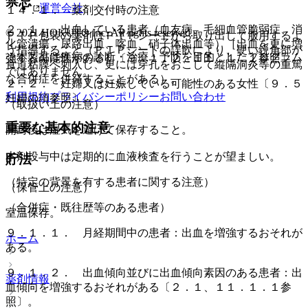
禁忌
運営会社
１４．１． 薬剤交付時の注意
２．１． 出血している患者（血友病、毛細血管脆弱症、消
© 2021 HOKUTO Inc. All rights reserved.
ＰＴＰ包装の薬剤はＰＴＰシートから取り出して服用するよ
化管潰瘍、尿路出血、喀血、硝子体出血等）［出血を更に増
う指導すること（ＰＴＰシートの誤飲により、硬い鋭角部が
※本製品は疾病の診断・治療・予防を目的としたプログラム
強する可能性がある］〔９．１．２、１１．１．１参照〕。
食道粘膜へ刺入し、更には穿孔をおこして縦隔洞炎等の重篤
ではありません。
な合併症を併発することがある）。
２．２． 妊婦又は妊娠している可能性のある女性〔９．５
利用規約
プライバシーポリシー
お問い合わせ
妊婦の項参照〕。
（取扱い上の注意）
重要な基本的注意
開封後は湿気を避けて保存すること。
本剤投与中は定期的に血液検査を行うことが望ましい。
貯法
（特定の背景を有する患者に関する注意）
（保管上の注意）
（合併症・既往歴等のある患者）
室温保存。
９．１．１． 月経期間中の患者：出血を増強するおそれが
ホーム
ある。
９．１．２． 出血傾向並びに出血傾向素因のある患者：出
薬剤情報
血傾向を増強するおそれがある〔２．１、１１．１．１参
照〕。