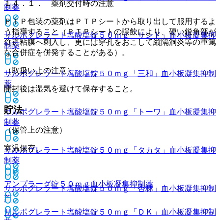
１４．１． 薬剤交付時の注意
制薬
ＰＴＰ包装の薬剤はＰＴＰシートから取り出して服用するよ
う指導すること（ＰＴＰシートの誤飲により、硬い鋭角部が
サルポグレラート塩酸塩錠５０ｍｇ「サンド」
血小板凝集抑
食道粘膜へ刺入し、更には穿孔をおこして縦隔洞炎等の重篤
制薬
な合併症を併発することがある）。
（取扱い上の注意）
サルポグレラート塩酸塩錠５０ｍｇ「三和」
血小板凝集抑制
薬
開封後は湿気を避けて保存すること。
貯法
サルポグレラート塩酸塩錠５０ｍｇ「トーワ」
血小板凝集抑
制薬
（保管上の注意）
室温保存。
サルポグレラート塩酸塩錠５０ｍｇ「タカタ」
血小板凝集抑
制薬
アンプラーグ錠５０ｍｇ
血小板凝集抑制薬
サルポグレラート塩酸塩錠５０ｍｇ「杏林」
血小板凝集抑制
薬
サルポグレラート塩酸塩錠５０ｍｇ「ＤＫ」
血小板凝集抑制