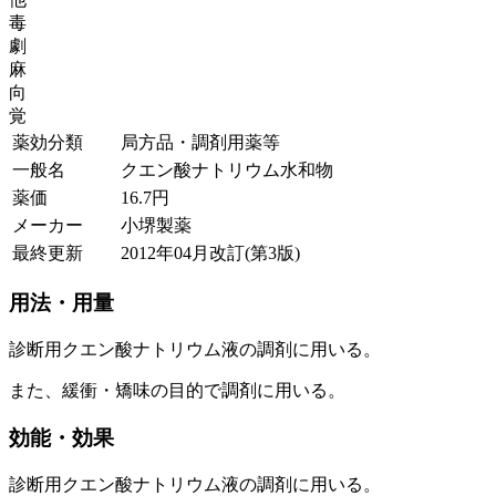
毒
劇
麻
向
覚
薬効分類
局方品・調剤用薬等
一般名
クエン酸ナトリウム水和物
薬価
16.7
円
メーカー
小堺製薬
最終更新
2012年04月改訂(第3版)
用法・用量
診断用クエン酸ナトリウム液の調剤に用いる。
また、緩衝・矯味の目的で調剤に用いる。
効能・効果
診断用クエン酸ナトリウム液の調剤に用いる。