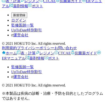
表・計算
レジメン
CTCAE
抗菌薬ガイド
ERマニュ
アル
薬剤情報
ポスト
新規登録
ログイン
監修医師一覧
UpToDate特別割引
運営会社
© 2021 HOKUTO Inc. All rights reserved.
利用規約
プライバシーポリシー
お問い合わせ
ホーム
表・計算
レジメン
CTCAE
抗菌薬ガイド
ERマニュアル
薬剤情報
ポスト
監修医師一覧
UpToDate特別割引
運営会社
© 2021 HOKUTO Inc. All rights reserved.
※本製品は疾病の診断・治療・予防を目的としたプログラム
ではありません。