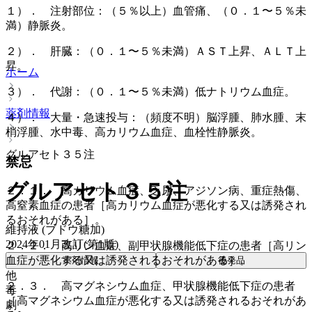
１）． 注射部位：（５％以上）血管痛、（０．１〜５％未
満）静脈炎。
２）． 肝臓：（０．１〜５％未満）ＡＳＴ上昇、ＡＬＴ上
昇。
ホーム
３）． 代謝：（０．１〜５％未満）低ナトリウム血症。
薬剤情報
４）． 大量・急速投与：（頻度不明）脳浮腫、肺水腫、末
梢浮腫、水中毒、高カリウム血症、血栓性静脈炎。
グルアセト３５注
禁忌
グルアセト３５注
２．１． 高カリウム血症、乏尿、アジソン病、重症熱傷、
高窒素血症の患者［高カリウム血症が悪化する又は誘発され
るおそれがある］。
維持液 (ブドウ糖加)
2024年01月改訂(第1版)
２．２． 高リン血症、副甲状腺機能低下症の患者［高リン
血症が悪化する又は誘発されるおそれがある］。
薬剤情報
後発品
他
２．３． 高マグネシウム血症、甲状腺機能低下症の患者
毒
［高マグネシウム血症が悪化する又は誘発されるおそれがあ
劇