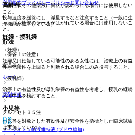
利用規約
プライバシーポリシー
お問い合わせ
高齢者
・ 性状その他薬液に異状が認められる場合には使用しない
こと。
投与速度を緩徐にし、減量するなど注意すること（一般に生
・ ゴム栓部のシールがはがれている場合には使用しないこ
理機能が低下している）。
と。
妊婦・授乳婦
貯法
（妊婦）
（保管上の注意）
妊婦又は妊娠している可能性のある女性には、治療上の有益
室温保存。
性が危険性を上回ると判断される場合にのみ投与すること。
ホーム
（授乳婦）
治療上の有益性及び母乳栄養の有益性を考慮し、授乳の継続
薬剤情報
又は中止を検討すること。
小児等
グルアセト３５注
小児等を対象とした有効性及び安全性を指標とした臨床試験
は実施していない。
フィジオ３５輸液
維持液 (ブドウ糖加)