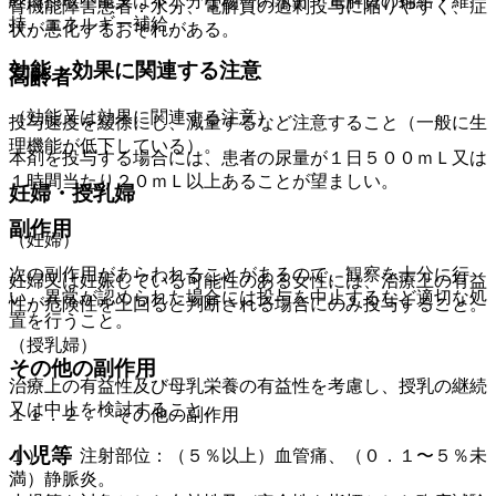
経口摂取不能又は不十分な場合の水分・電解質の補給・維
腎機能障害患者：水分、電解質の過剰投与に陥りやすく、症
持、エネルギー補給。
状が悪化するおそれがある。
効能・効果に関連する注意
高齢者
（効能又は効果に関連する注意）
投与速度を緩徐にし、減量するなど注意すること（一般に生
理機能が低下している）。
本剤を投与する場合には、患者の尿量が１日５００ｍＬ又は
１時間当たり２０ｍＬ以上あることが望ましい。
妊婦・授乳婦
副作用
（妊婦）
次の副作用があらわれることがあるので、観察を十分に行
妊婦又は妊娠している可能性のある女性には、治療上の有益
い、異常が認められた場合には投与を中止するなど適切な処
性が危険性を上回ると判断される場合にのみ投与すること。
置を行うこと。
（授乳婦）
その他の副作用
治療上の有益性及び母乳栄養の有益性を考慮し、授乳の継続
又は中止を検討すること。
１１．２． その他の副作用
小児等
１）． 注射部位：（５％以上）血管痛、（０．１〜５％未
満）静脈炎。