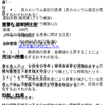
る］。
麻
向
２．４． 高カルシウム血症の患者［高カルシウム血症が悪
覚
化するおそれがある］。
薬効分類
維持液 (ブドウ糖加)
一般名
維持液 (ブドウ糖加) (2)
重要な基本的注意
薬価
268
円
（特定の背景を有する患者に関する注意）
メーカー
扶桑薬品
2024年01月改訂(第1版)
（合併症・既往歴等のある患者）
最終更新
添付文書のPDFはこちら
９．１．１． 糖尿病の患者：血糖値が上昇することによ
用法・用量
り、症状が悪化するおそれがある。
９．１．２． 心不全の患者：循環血液量の増加により、症
通常成人には、１回５００〜１０００ｍＬを点滴静注する。
状が悪化するおそれがある。
投与速度は、通常成人ではブドウ糖として１時間当たり０．
５ｇ／ｋｇ体重以下とする。
９．１．３． 閉塞性尿路疾患により尿量が減少している患
者：水分、電解質等の排泄が障害されているため、症状が悪
なお、年齢、症状、体重により適宜増減する。
化するおそれがある。
効能・効果
（腎機能障害患者）