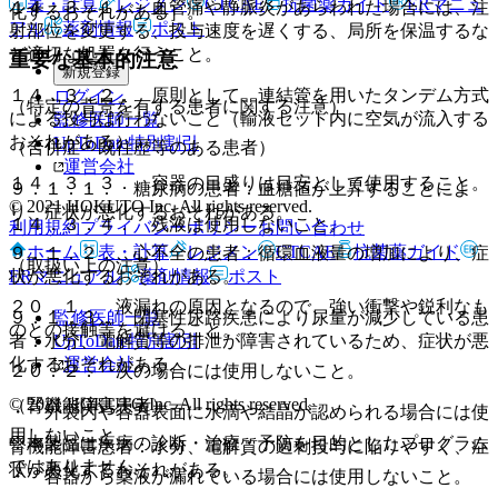
表・計算
レジメン
CTCAE
抗菌薬ガイド
ERマニュ
１４．３．１． 血管痛や静脈炎があらわれた場合には、注
化するおそれがある］。
アル
薬剤情報
ポスト
射部位を変更する、投与速度を遅くする、局所を保温するな
ど適切な処置を行うこと。
重要な基本的注意
新規登録
１４．３．２． 原則として、連結管を用いたタンデム方式
ログイン
（特定の背景を有する患者に関する注意）
による投与は行わないこと（輸液セット内に空気が流入する
監修医師一覧
おそれがある）。
UpToDate特別割引
（合併症・既往歴等のある患者）
運営会社
１４．３．３． 容器の目盛りは目安として使用すること。
９．１．１． 糖尿病の患者：血糖値が上昇することによ
© 2021 HOKUTO Inc. All rights reserved.
り、症状が悪化するおそれがある。
１４．３．４． 残液は使用しないこと。
利用規約
プライバシーポリシー
お問い合わせ
ホーム
表・計算
レジメン
CTCAE
抗菌薬ガイド
９．１．２． 心不全の患者：循環血液量の増加により、症
（取扱い上の注意）
ERマニュアル
薬剤情報
ポスト
状が悪化するおそれがある。
２０．１． 液漏れの原因となるので、強い衝撃や鋭利なも
監修医師一覧
９．１．３． 閉塞性尿路疾患により尿量が減少している患
のとの接触等を避けること。
UpToDate特別割引
者：水分、電解質等の排泄が障害されているため、症状が悪
運営会社
化するおそれがある。
２０．２． 次の場合には使用しないこと。
© 2021 HOKUTO Inc. All rights reserved.
（腎機能障害患者）
・ 外袋内や容器表面に水滴や結晶が認められる場合には使
用しないこと。
※本製品は疾病の診断・治療・予防を目的としたプログラム
腎機能障害患者：水分、電解質の過剰投与に陥りやすく、症
ではありません。
状が悪化するおそれがある。
・ 容器から薬液が漏れている場合には使用しないこと。