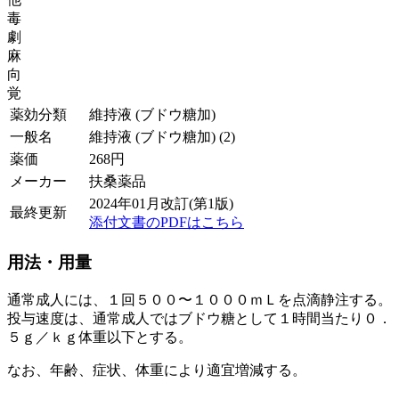
毒
劇
麻
向
覚
薬効分類
維持液 (ブドウ糖加)
一般名
維持液 (ブドウ糖加) (2)
薬価
268
円
メーカー
扶桑薬品
2024年01月改訂(第1版)
最終更新
添付文書のPDFはこちら
用法・用量
通常成人には、１回５００〜１０００ｍＬを点滴静注する。
投与速度は、通常成人ではブドウ糖として１時間当たり０．
５ｇ／ｋｇ体重以下とする。
なお、年齢、症状、体重により適宜増減する。