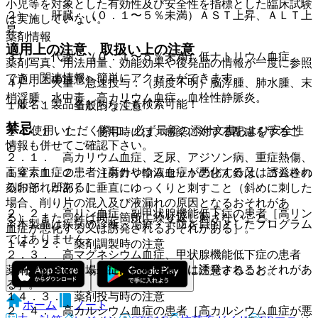
小児等を対象とした有効性及び安全性を指標とした臨床試験
２）． 肝臓：（０．１〜５％未満）ＡＳＴ上昇、ＡＬＴ上
は実施していない。
昇。
薬剤情報
適用上の注意、取扱い上の注意
３）． 代謝：（０．１〜５％未満）低ナトリウム血症。
薬剤写真、用法用量、効能効果や後発品の情報が一度に参照
でき、関連情報へ簡単にアクセスができます。
（適用上の注意）
４）． 大量・急速投与：（頻度不明）脳浮腫、肺水腫、末
梢浮腫、水中毒、高カリウム血症、血栓性静脈炎。
一般名、製品名どちらでも検索可能！
１４．１． 全般的な注意
禁忌
※ ご使用いただく際に、必ず最新の添付文書および安全性
１４．１．１． 使用時には、感染に対する配慮をするこ
情報も併せてご確認下さい。
と。
２．１． 高カリウム血症、乏尿、アジソン病、重症熱傷、
高窒素血症の患者［高カリウム血症が悪化する又は誘発され
１４．１．２． 注射針や輸液セットのびん針は、ゴム栓の
るおそれがある］。
刻印部（凹部）に垂直にゆっくりと刺すこと（斜めに刺した
場合、削り片の混入及び液漏れの原因となるおそれがあ
２．２． 高リン血症、副甲状腺機能低下症の患者［高リン
る）、また、針は同一箇所に繰り返し刺さないこと。
※本製品は疾病の診断・治療・予防を目的としたプログラム
血症が悪化する又は誘発されるおそれがある］。
ではありません。
１４．２． 薬剤調製時の注意
２．３． 高マグネシウム血症、甲状腺機能低下症の患者
［高マグネシウム血症が悪化する又は誘発されるおそれがあ
薬剤を配合する場合には、配合変化に注意すること。
る］。
１４．３． 薬剤投与時の注意
ホーム
ノート
２．４． 高カルシウム血症の患者［高カルシウム血症が悪