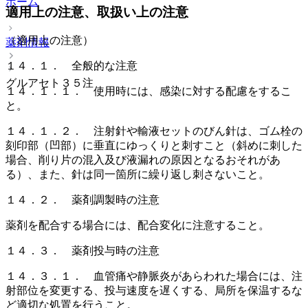
ホーム
適用上の注意、取扱い上の注意
（適用上の注意）
薬剤情報
１４．１． 全般的な注意
グルアセト３５注
１４．１．１． 使用時には、感染に対する配慮をするこ
と。
１４．１．２． 注射針や輸液セットのびん針は、ゴム栓の
刻印部（凹部）に垂直にゆっくりと刺すこと（斜めに刺した
場合、削り片の混入及び液漏れの原因となるおそれがあ
る）、また、針は同一箇所に繰り返し刺さないこと。
１４．２． 薬剤調製時の注意
薬剤を配合する場合には、配合変化に注意すること。
１４．３． 薬剤投与時の注意
１４．３．１． 血管痛や静脈炎があらわれた場合には、注
射部位を変更する、投与速度を遅くする、局所を保温するな
ど適切な処置を行うこと。