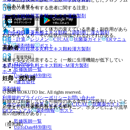
ではありません。
（特定の背景を有する患者に関する注意）
オースギ桂枝茯苓丸料エキスＧ
漢方製剤
（合併症・既往歴等のある患者）
９．１．１． 著しく体力の衰えている患者：副作用があら
ＪＰＳ桂枝茯苓丸料エキス顆粒〔調剤用〕
漢方製剤
ホーム
ノート
われやすくなり、その症状が増強されるおそれがある。
表・計算
レジメン
CTCAE
抗菌薬ガイド
ERマニュ
アル
薬剤情報
ポスト
高齢者
太虎堂の桂枝茯苓丸料エキス顆粒
漢方製剤
新規登録
減量するなど注意すること（一般に生理機能が低下してい
ログイン
本草桂枝茯苓丸料エキス顆粒−Ｍ
漢方製剤
る）。
監修医師一覧
ホーム
UpToDate特別割引
妊婦・授乳婦
運営会社
薬剤情報
（妊婦）
© 2021 HOKUTO Inc. All rights reserved.
利用規約
プライバシーポリシー
お問い合わせ
妊婦又は妊娠している可能性のある女性には投与しないこと
ホーム
表・計算
レジメン
CTCAE
抗菌薬ガイド
クラシエ桂枝茯苓丸料エキス細粒
が望ましい（本剤に含まれるトウニン、ボタンピにより流早
ERマニュアル
薬剤情報
ポスト
産の危険性がある）。
監修医師一覧
（授乳婦）
UpToDate特別割引