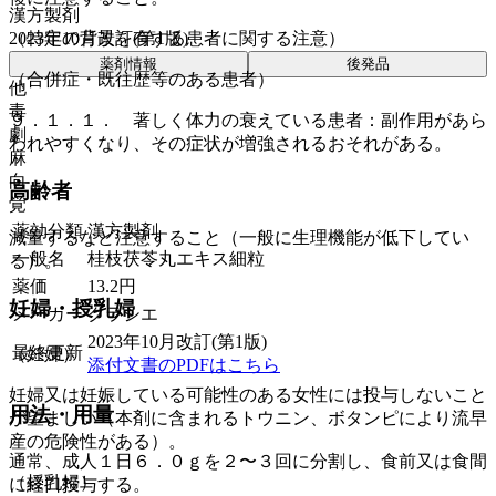
漢方製剤
2023年10月改訂(第1版)
（特定の背景を有する患者に関する注意）
薬剤情報
後発品
（合併症・既往歴等のある患者）
他
毒
９．１．１． 著しく体力の衰えている患者：副作用があら
劇
われやすくなり、その症状が増強されるおそれがある。
麻
向
高齢者
覚
薬効分類
漢方製剤
減量するなど注意すること（一般に生理機能が低下してい
一般名
桂枝茯苓丸エキス細粒
る）。
薬価
13.2
円
妊婦・授乳婦
メーカー
クラシエ
2023年10月改訂(第1版)
最終更新
（妊婦）
添付文書のPDFはこちら
妊婦又は妊娠している可能性のある女性には投与しないこと
用法・用量
が望ましい（本剤に含まれるトウニン、ボタンピにより流早
産の危険性がある）。
通常、成人１日６．０ｇを２〜３回に分割し、食前又は食間
（授乳婦）
に経口投与する。