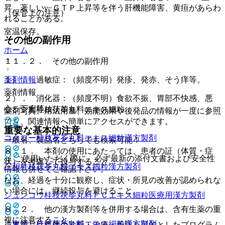
昇、著しいγ−ＧＴＰ上昇等を伴う肝機能障害、黄疸があらわ
（保管上の注意）
れることがある。
室温保存。
その他の副作用
ホーム
１１．２． その他の副作用
薬剤情報
１）． 過敏症：（頻度不明）発疹、発赤、そう痒等。
薬剤情報
２）． 消化器：（頻度不明）食欲不振、胃部不快感、悪
心、下痢等。
クラシエ桂枝茯苓丸料エキス細粒
薬剤写真、用法用量、効能効果や後発品の情報が一度に参照
でき、関連情報へ簡単にアクセスができます。
重要な基本的注意
コタロー桂枝茯苓丸料エキス細粒
漢方製剤
一般名、製品名どちらでも検索可能！
８．１． 本剤の使用にあたっては、患者の証（体質・症
※ ご使用いただく際に、必ず最新の添付文書および安全性
状）を考慮して投与すること。
三和桂枝茯苓丸料エキス細粒
漢方製剤
情報も併せてご確認下さい。
なお、経過を十分に観察し、症状・所見の改善が認められな
い場合には、継続投与を避けること。
ジュンコウ桂枝茯苓丸料ＦＣエキス細粒医療用
漢方製剤
８．２． 他の漢方製剤等を併用する場合は、含有生薬の重
複に注意すること。
〔東洋〕桂枝茯苓丸料エキス細粒
漢方製剤
※本製品は疾病の診断・治療・予防を目的としたプログラム