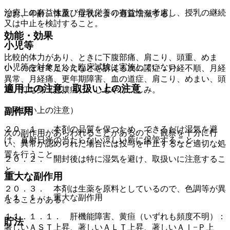
治療上の有益性及び母乳栄養の有益性を考慮し、授乳の継続
なお、年齢、体重、症状により適宜増減する。
又は中止を検討すること。
効能・効果
小児等
比較的体力があり、ときに下腹部痛、肩こり、頭重、めま
小児等を対象とした臨床試験は実施していない。
い、のぼせて足冷えなどを訴える次の諸症：月経不順、月経
異常、月経痛、更年期障害、血の道症、肩こり、めまい、頭
適用上の注意、取扱い上の注意
重、打ち身（打撲症）、しもやけ、しみ。
（取扱い上の注意）
副作用
２０．１． 本剤の品質を保つため、できるだけ湿気を避
次の副作用があらわれることがあるので、観察を十分に行
け、直射日光の当たらない涼しい所に保管すること。
い、異常が認められた場合には投与を中止するなど適切な処
置を行うこと。
２０．２． 開封後は特に湿気を避け、取扱いに注意するこ
と。
重大な副作用
２０．３． 本剤は生薬を原料としているので、色調等が異
１１．１． 重大な副作用
なることがある。
１１．１．１． 肝機能障害、黄疸（いずれも頻度不明）：
貯法
著しいＡＳＴ上昇、著しいＡＬＴ上昇、著しいＡｌ−Ｐ上