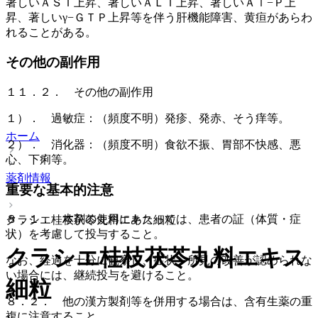
著しいＡＳＴ上昇、著しいＡＬＴ上昇、著しいＡｌ−Ｐ上
昇、著しいγ−ＧＴＰ上昇等を伴う肝機能障害、黄疸があらわ
れることがある。
その他の副作用
１１．２． その他の副作用
１）． 過敏症：（頻度不明）発疹、発赤、そう痒等。
ホーム
２）． 消化器：（頻度不明）食欲不振、胃部不快感、悪
心、下痢等。
薬剤情報
重要な基本的注意
８．１． 本剤の使用にあたっては、患者の証（体質・症
クラシエ桂枝茯苓丸料エキス細粒
状）を考慮して投与すること。
クラシエ桂枝茯苓丸料エキス
なお、経過を十分に観察し、症状・所見の改善が認められな
い場合には、継続投与を避けること。
細粒
８．２． 他の漢方製剤等を併用する場合は、含有生薬の重
複に注意すること。