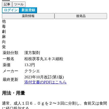
記事
ツール
ログイン
新規登録
薬剤情報
後発品
他
毒
劇
麻
向
覚
薬効分類
漢方製剤
一般名
桂枝茯苓丸エキス細粒
薬価
13.2
円
メーカー
クラシエ
2023年10月改訂(第1版)
最終更新
添付文書のPDFはこちら
用法・用量
通常、成人１日６．０ｇを２〜３回に分割し、食前又は食間
に経口投与する。