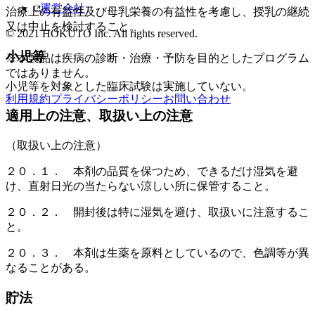
運営会社
治療上の有益性及び母乳栄養の有益性を考慮し、授乳の継続
又は中止を検討すること。
© 2021 HOKUTO Inc. All rights reserved.
小児等
※本製品は疾病の診断・治療・予防を目的としたプログラム
ではありません。
小児等を対象とした臨床試験は実施していない。
利用規約
プライバシーポリシー
お問い合わせ
適用上の注意、取扱い上の注意
（取扱い上の注意）
２０．１． 本剤の品質を保つため、できるだけ湿気を避
け、直射日光の当たらない涼しい所に保管すること。
２０．２． 開封後は特に湿気を避け、取扱いに注意するこ
と。
２０．３． 本剤は生薬を原料としているので、色調等が異
なることがある。
貯法