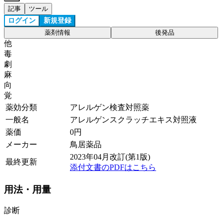
記事
ツール
ログイン
新規登録
薬剤情報
後発品
他
毒
劇
麻
向
覚
薬効分類
アレルゲン検査対照薬
一般名
アレルゲンスクラッチエキス対照液
薬価
0
円
メーカー
鳥居薬品
2023年04月改訂(第1版)
最終更新
添付文書のPDFはこちら
用法・用量
診断