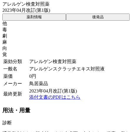
アレルゲン検査対照薬
2023年04月改訂(第1版)
薬剤情報
後発品
他
毒
劇
麻
向
覚
薬効分類
アレルゲン検査対照薬
一般名
アレルゲンスクラッチエキス対照液
薬価
0
円
メーカー
鳥居薬品
2023年04月改訂(第1版)
最終更新
添付文書のPDFはこちら
用法・用量
診断