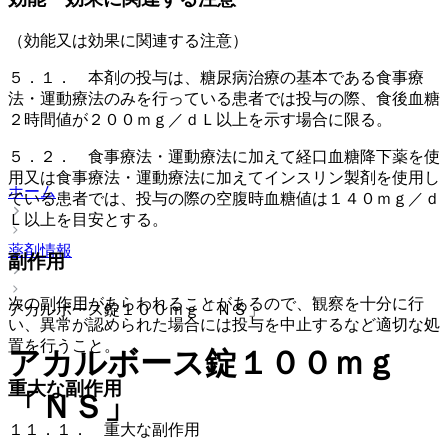
（効能又は効果に関連する注意）
５．１． 本剤の投与は、糖尿病治療の基本である食事療
法・運動療法のみを行っている患者では投与の際、食後血糖
２時間値が２００ｍｇ／ｄＬ以上を示す場合に限る。
５．２． 食事療法・運動療法に加えて経口血糖降下薬を使
用又は食事療法・運動療法に加えてインスリン製剤を使用し
ホーム
ている患者では、投与の際の空腹時血糖値は１４０ｍｇ／ｄ
Ｌ以上を目安とする。
薬剤情報
副作用
次の副作用があらわれることがあるので、観察を十分に行
アカルボース錠１００ｍｇ「ＮＳ」
い、異常が認められた場合には投与を中止するなど適切な処
置を行うこと。
アカルボース錠１００ｍｇ
重大な副作用
「ＮＳ」
１１．１． 重大な副作用