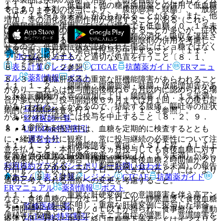
１１．１．１． 低血糖：他の糖尿病用薬との併用で低血糖
８．２． 本剤の投与により、「腹部膨満・鼓腸」、「放屁
ではありません。
（０．１％〜５％未満）があらわれることがある。また、他
増加」等の消化器系副作用が発現することがある（これら
の糖尿病用薬を併用していない場合でも低血糖（０．１％未
は、一般に時間の経過とともに消失することが多いが、症状
満）が報告されている。本剤は二糖類の消化・吸収を遅延さ
に応じて減量あるいは消化管内ガス駆除剤の併用を考慮し、
せるので、低血糖症状が認められた場合にはショ糖ではなく
高度で耐えられない場合は投与を中止すること）〔１１．
ホーム
ノート
ブドウ糖を投与するなど適切な処置を行うこと〔８．１、
１．２参照〕。
表・計算
レジメン
CTCAE
抗菌薬ガイド
ERマニュ
８．５、１０．２参照〕。
アル
薬剤情報
ポスト
８．３． 劇症肝炎等の重篤な肝機能障害があらわれること
１１．１．２． 腸閉塞：腹部膨満・鼓腸、放屁増加等があ
があり、これらは投与開始後概ね６ヵ月以内に認められる場
らわれ、腸内ガス等の増加により、腸閉塞（０．１％未満）
新規登録
合が多いので、投与開始後６ヵ月までは月１回、その後も定
があらわれることがあるので、持続する腹痛、嘔吐等の症状
ログイン
期的に肝機能検査を行うこと〔１１．１．３参照〕。
があらわれた場合には投与を中止すること〔８．２、９．
監修医師一覧
１．１参照〕。
UpToDate特別割引
８．４． 本剤投与中は、血糖を定期的に検査するととも
運営会社
に、経過を十分に観察し、常に投与継続の必要性について注
１１．１．３． 肝機能障害、黄疸：ＡＳＴ上昇、ＡＬＴ上
意を払うこと。本剤を２〜３ヵ月投与しても食後血糖に対す
昇等を伴う重篤な肝機能障害、黄疸（０．１％未満）があら
© 2021 HOKUTO Inc. All rights reserved.
る効果が不十分な場合（静脈血漿で食後血糖２時間値が２０
利用規約
プライバシーポリシー
お問い合わせ
われることがある。また、劇症肝炎（０．１％未満）の報告
０ｍｇ／ｄＬ以下にコントロールできないなど）には、より
がある〔８．３参照〕。
ホーム
表・計算
レジメン
CTCAE
抗菌薬ガイド
適切と考えられる治療への変更を考慮すること。
ERマニュアル
薬剤情報
ポスト
１１．１．４． 重篤な肝硬変例での意識障害を伴う高アン
なお、食後血糖の十分なコントロール：静脈血漿で食後血糖
モニア血症（頻度不明）：重篤な肝硬変例に投与した場合、
監修医師一覧
２時間値が１６０ｍｇ／ｄＬ以下が得られ、食事療法・運動
便秘等を契機として高アンモニア血症が増悪し、意識障害を
UpToDate特別割引
療法又はこれらに加えて経口血糖降下薬若しくはインスリン