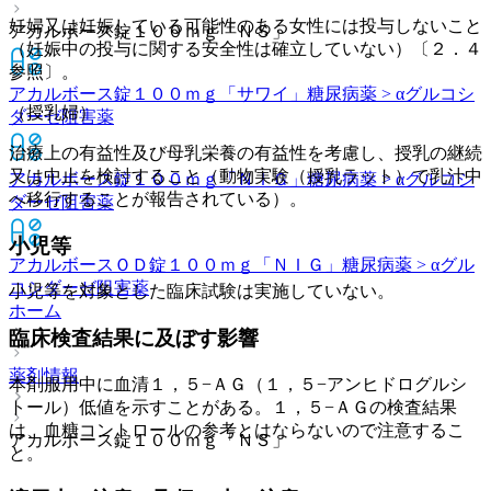
妊婦又は妊娠している可能性のある女性には投与しないこと
アカルボース錠１００ｍｇ「ＮＳ」
（妊娠中の投与に関する安全性は確立していない）〔２．４
参照〕。
アカルボース錠１００ｍｇ「サワイ」
糖尿病薬 > αグルコシ
（授乳婦）
ダーゼ阻害薬
治療上の有益性及び母乳栄養の有益性を考慮し、授乳の継続
又は中止を検討すること（動物実験（授乳ラット）で乳汁中
アカルボース錠１００ｍｇ「ＮＩＧ」
糖尿病薬 > αグルコシ
へ移行することが報告されている）。
ダーゼ阻害薬
小児等
アカルボースＯＤ錠１００ｍｇ「ＮＩＧ」
糖尿病薬 > αグル
コシダーゼ阻害薬
小児等を対象とした臨床試験は実施していない。
ホーム
臨床検査結果に及ぼす影響
薬剤情報
本剤服用中に血清１，５−ＡＧ（１，５−アンヒドログルシ
トール）低値を示すことがある。１，５−ＡＧの検査結果
は、血糖コントロールの参考とはならないので注意するこ
アカルボース錠１００ｍｇ「ＮＳ」
と。