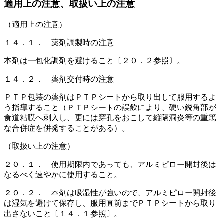
適用上の注意、取扱い上の注意
（適用上の注意）
１４．１． 薬剤調製時の注意
本剤は一包化調剤を避けること〔２０．２参照〕。
１４．２． 薬剤交付時の注意
ＰＴＰ包装の薬剤はＰＴＰシートから取り出して服用するよ
う指導すること（ＰＴＰシートの誤飲により、硬い鋭角部が
食道粘膜へ刺入し、更には穿孔をおこして縦隔洞炎等の重篤
な合併症を併発することがある）。
（取扱い上の注意）
２０．１． 使用期限内であっても、アルミピロー開封後は
なるべく速やかに使用すること。
２０．２． 本剤は吸湿性が強いので、アルミピロー開封後
は湿気を避けて保存し、服用直前までＰＴＰシートから取り
出さないこと〔１４．１参照〕。