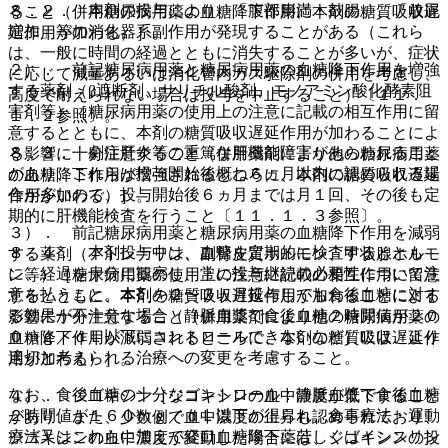
８．２． 本剤の投与により、「腹部膨満・鼓腸」、「放屁
ること（併用糖尿病用薬の血糖降下作用に本剤の糖質吸収遅
増加」等の消化器系副作用が発現することがある（これら
延作用が加わる）］。
は、一般に時間の経過とともに消失することが多いが、症状
２）． 前記糖尿病用薬と糖尿病用薬の血糖降下作用を増強
に応じて減量あるいは消化管内ガス駆除剤の併用を考慮し、
する薬剤（β遮断剤、サリチル酸剤、モノアミン酸化酵素阻
高度で耐えられない場合は投与を中止すること）〔１１．
害剤等）［糖尿病用薬の使用上の注意に記載の相互作用に留
１．２参照〕。
意するとともに、本剤の糖質吸収遅延作用が加わることによ
８．３． 劇症肝炎等の重篤な肝機能障害があらわれること
る影響に十分注意すること（併用薬剤により他の糖尿病用薬
があり、これらは投与開始後概ね６ヵ月以内に認められる場
の血糖降下作用が増強されるところに、本剤の糖質吸収遅延
合が多いので、投与開始後６ヵ月までは月１回、その後も定
作用が加わる）］。
期的に肝機能検査を行うこと〔１１．１．３参照〕。
３）． 前記糖尿病用薬と糖尿病用薬の血糖降下作用を減弱
８．４． 本剤投与中は、血糖を定期的に検査するととも
する薬剤（アドレナリン、副腎皮質ホルモン、甲状腺ホルモ
に、経過を十分に観察し、常に投与継続の必要性について注
ン等）［糖尿病用薬の使用上の注意に記載の相互作用に留意
意を払うこと。本剤を２〜３ヵ月投与しても食後血糖に対す
するとともに、本剤の糖質吸収遅延作用が加わることによる
る効果が不十分な場合（静脈血漿で食後血糖２時間値が２０
影響に十分注意すること（併用薬剤により他の糖尿病用薬の
０ｍｇ／ｄＬ以下にコントロールできないなど）には、より
血糖降下作用が減弱されるところに、本剤の糖質吸収遅延作
適切と考えられる治療への変更を考慮すること。
用が加わる）］。
なお、食後血糖の十分なコントロール：静脈血漿で食後血糖
４）． ジゴキシン［ジゴキシンの血中濃度が低下すること
２時間値が１６０ｍｇ／ｄＬ以下が得られ、食事療法・運動
があり、また、少数例で血中濃度の上昇も認められており、
療法又はこれらに加えて経口血糖降下薬若しくはインスリン
ジゴキシンの血中濃度が変動した場合には、ジゴキシンの投