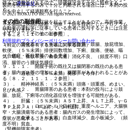
伴うとの報告があるので、排便状況等を十分に観察するこ
運営会社
製剤を使用するのみで十分と判断される場合には、本剤の投
と。
与を中止して経過観察を行うこと。
© 2021 HOKUTO Inc. All rights reserved.
その他の副作用
８．５． 低血糖症状を起こすことがあるので、高所作業、
※本製品は疾病の診断・治療・予防を目的としたプログラム
自動車の運転等に従事している患者に投与するときには注意
ではありません。
１１．２． その他の副作用
すること〔１１．１．１参照〕。
利用規約
プライバシーポリシー
お問い合わせ
１）． 消化器：（５％以上）腹部膨満・鼓腸、放屁増加、
（特定の背景を有する患者に関する注意）
軟便、（５％未満）排便回数増加、下痢、腹痛、便秘、嘔
（合併症・既往歴等のある患者）
気、嘔吐、食欲不振、食欲亢進、消化不良、（頻度不明）口
渇、腸管のう腫状気腫症。
９．１．１． 開腹手術の既往又は腸閉塞の既往のある患
者：腸内ガス等の増加により、腸閉塞があらわれることがあ
２）． 過敏症：（５％未満）発疹、そう痒。
る〔８．２、１１．１．２参照〕。
３）． 精神神経系：（５％未満）頭痛・頭重感、めまい、
９．１．２． 胃腸障害のある患者：本剤の投与により鼓
しびれ感。
腸、放屁、下痢等の消化器症状を増強する可能性がある。
４）． 肝臓：（５％未満）ＡＳＴ上昇、ＡＬＴ上昇、γ−Ｇ
９．１．３． ロエムヘルド症候群、重度ヘルニア、大腸狭
ＴＰ上昇、Ａｌ−Ｐ上昇、ＬＤＨ上昇。
窄・大腸潰瘍等のある患者：腸内ガスの発生増加によって、
５）． 血液：（５％未満）白血球減少、血小板減少、（頻
症状が悪化することがある。
度不明）貧血。
（腎機能障害患者）