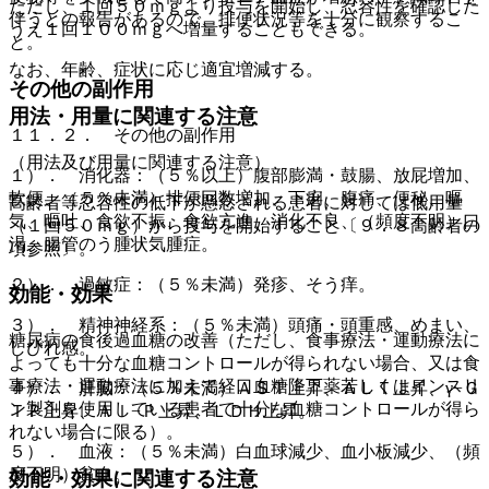
ただし、１回５０ｍｇより投与を開始し、忍容性を確認した
伴うとの報告があるので、排便状況等を十分に観察するこ
うえ１回１００ｍｇへ増量することもできる。
と。
なお、年齢、症状に応じ適宜増減する。
その他の副作用
用法・用量に関連する注意
１１．２． その他の副作用
（用法及び用量に関連する注意）
１）． 消化器：（５％以上）腹部膨満・鼓腸、放屁増加、
軟便、（５％未満）排便回数増加、下痢、腹痛、便秘、嘔
高齢者等忍容性の低下が懸念される患者に対しては低用量
気、嘔吐、食欲不振、食欲亢進、消化不良、（頻度不明）口
（１回５０ｍｇ）から投与を開始すること〔９．８高齢者の
渇、腸管のう腫状気腫症。
項参照〕。
２）． 過敏症：（５％未満）発疹、そう痒。
効能・効果
３）． 精神神経系：（５％未満）頭痛・頭重感、めまい、
糖尿病の食後過血糖の改善（ただし、食事療法・運動療法に
しびれ感。
よっても十分な血糖コントロールが得られない場合、又は食
事療法・運動療法に加えて経口血糖降下薬若しくはインスリ
４）． 肝臓：（５％未満）ＡＳＴ上昇、ＡＬＴ上昇、γ−Ｇ
ン製剤を使用している患者で十分な血糖コントロールが得ら
ＴＰ上昇、Ａｌ−Ｐ上昇、ＬＤＨ上昇。
れない場合に限る）。
５）． 血液：（５％未満）白血球減少、血小板減少、（頻
度不明）貧血。
効能・効果に関連する注意