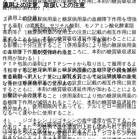
ること（併用糖尿病用薬の血糖降下作用に本剤の糖質吸収遅
適用上の注意、取扱い上の注意
延作用が加わる）］。
（適用上の注意）
２）． 前記糖尿病用薬と糖尿病用薬の血糖降下作用を増強
する薬剤（β遮断剤、サリチル酸剤、モノアミン酸化酵素阻
１４．１． 薬剤調製時の注意
害剤等）［糖尿病用薬の使用上の注意に記載の相互作用に留
意するとともに、本剤の糖質吸収遅延作用が加わることによ
本剤は一包化調剤を避けること〔２０．２参照〕。
る影響に十分注意すること（併用薬剤により他の糖尿病用薬
の血糖降下作用が増強されるところに、本剤の糖質吸収遅延
１４．２． 薬剤交付時の注意
作用が加わる）］。
ＰＴＰ包装の薬剤はＰＴＰシートから取り出して服用するよ
３）． 前記糖尿病用薬と糖尿病用薬の血糖降下作用を減弱
う指導すること（ＰＴＰシートの誤飲により、硬い鋭角部が
する薬剤（アドレナリン、副腎皮質ホルモン、甲状腺ホルモ
食道粘膜へ刺入し、更には穿孔をおこして縦隔洞炎等の重篤
ン等）［糖尿病用薬の使用上の注意に記載の相互作用に留意
な合併症を併発することがある）。
するとともに、本剤の糖質吸収遅延作用が加わることによる
（取扱い上の注意）
影響に十分注意すること（併用薬剤により他の糖尿病用薬の
血糖降下作用が減弱されるところに、本剤の糖質吸収遅延作
２０．１． 使用期限内であっても、アルミピロー開封後は
用が加わる）］。
なるべく速やかに使用すること。
４）． ジゴキシン［ジゴキシンの血中濃度が低下すること
２０．２． 本剤は吸湿性が強いので、アルミピロー開封後
があり、また、少数例で血中濃度の上昇も認められており、
は湿気を避けて保存し、服用直前までＰＴＰシートから取り
ジゴキシンの血中濃度が変動した場合には、ジゴキシンの投
出さないこと〔１４．１参照〕。