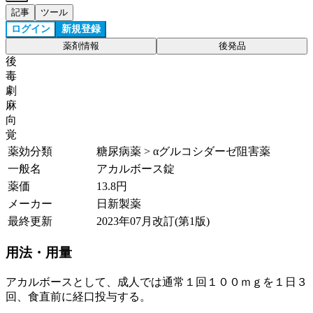
記事
ツール
ログイン
新規登録
薬剤情報
後発品
後
毒
劇
麻
向
覚
薬効分類
糖尿病薬 > αグルコシダーゼ阻害薬
一般名
アカルボース錠
薬価
13.8
円
メーカー
日新製薬
最終更新
2023年07月改訂(第1版)
用法・用量
アカルボースとして、成人では通常１回１００ｍｇを１日３
回、食直前に経口投与する。