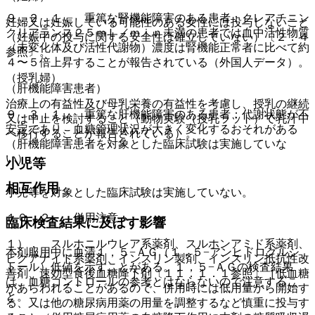
９．２．１． 重篤な腎機能障害のある患者：クレアチニン
妊婦又は妊娠している可能性のある女性には投与しないこと
クリアランス２５ｍＬ／ｍｉｎ未満の患者では血中活性物質
（妊娠中の投与に関する安全性は確立していない）〔２．４
（未変化体及び活性代謝物）濃度は腎機能正常者に比べて約
参照〕。
４〜５倍上昇することが報告されている（外国人データ）。
（授乳婦）
（肝機能障害患者）
治療上の有益性及び母乳栄養の有益性を考慮し、授乳の継続
９．３．１． 重篤な肝機能障害のある患者：代謝状態が不
又は中止を検討すること（動物実験（授乳ラット）で乳汁中
安定であり、血糖管理状況が大きく変化するおそれがある
へ移行することが報告されている）。
（肝機能障害患者を対象とした臨床試験は実施していな
い）。
小児等
相互作用
小児等を対象とした臨床試験は実施していない。
１０．２． 併用注意：
臨床検査結果に及ぼす影響
１）． スルホニルウレア系薬剤、スルホンアミド系薬剤、
本剤服用中に血清１，５−ＡＧ（１，５−アンヒドログルシ
ビグアナイド系薬剤、インスリン製剤、インスリン抵抗性改
トール）低値を示すことがある。１，５−ＡＧの検査結果
善剤、速効型食後血糖降下剤〔１１．１．１参照〕［低血糖
は、血糖コントロールの参考とはならないので注意するこ
があらわれることがあるので、併用時には低用量から開始す
と。
る、又は他の糖尿病用薬の用量を調整するなど慎重に投与す