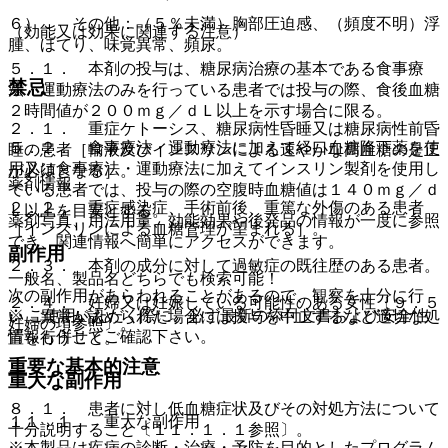
６）． その他：（５％未満）胸部圧迫感、（頻度不明）浮
（効能又は効果に関連する注意）
腫、ほてり、味覚異常、頻尿。
５．１． 本剤の投与は、糖尿病治療の基本である食事療
禁忌
法・運動療法のみを行っている患者では投与の際、食後血糖
２時間値が２００ｍｇ／ｄＬ以上を示す場合に限る。
２．１． 重症ケトーシス、糖尿病性昏睡又は糖尿病性前昏
５．２． 食事療法・運動療法に加えて経口血糖降下薬を使
睡の患者［輸液及びインスリンによる速やかな高血糖の是正
用又は食事療法・運動療法に加えてインスリン製剤を使用し
が必須となる］。
薬剤情報
ている患者では、投与の際の空腹時血糖値は１４０ｍｇ／ｄ
２．２． 重症感染症、手術前後、重篤な外傷のある患者
Ｌ以上を目安とする。
薬剤写真、用法用量、効能効果や後発品の情報が一度に参照
［インスリンによる血糖管理が望まれる］。
でき、関連情報へ簡単にアクセスができます。
副作用
２．３． 本剤の成分に対して過敏症の既往歴のある患者。
一般名、製品名どちらでも検索可能！
次の副作用があらわれることがあるので、観察を十分に行
２．４． 妊婦又は妊娠している可能性のある女性〔９．５
※ ご使用いただく際に、必ず最新の添付文書および安全性
い、異常が認められた場合には投与を中止するなど適切な処
妊婦の項参照〕。
情報も併せてご確認下さい。
置を行うこと。
重要な基本的注意
重大な副作用
８．１． 患者に対し低血糖症状及びその対処方法について
１１．１． 重大な副作用
十分説明すること〔１１．１．１参照〕。
※本製品は疾病の診断・治療・予防を目的としたプログラム