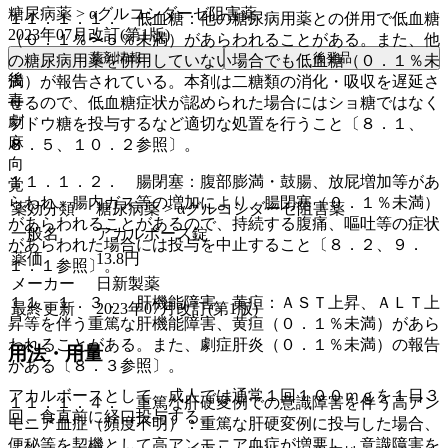
糖尿病薬 > αグルコシダーゼ阻害薬
１１．１．１． 低血糖：他の糖尿病用薬との併用で低血糖
2023年07月改訂(第1版)
（０．１％〜５％未満）があらわれることがある。また、他
薬剤情報
後発品
の糖尿病用薬を併用していない場合でも低血糖（０．１％未
後
満）が報告されている。本剤は二糖類の消化・吸収を遅延さ
毒
せるので、低血糖症状が認められた場合にはショ糖ではなく
劇
ブドウ糖を投与するなど適切な処置を行うこと〔８．１、
麻
８．５、１０．２参照〕。
向
１１．１．２． 腸閉塞：腹部膨満・鼓腸、放屁増加等があ
覚
らわれ、腸内ガス等の増加により、腸閉塞（０．１％未満）
薬効分類
糖尿病薬 > αグルコシダーゼ阻害薬
があらわれることがあるので、持続する腹痛、嘔吐等の症状
一般名
アカルボース錠
があらわれた場合には投与を中止すること〔８．２、９．
薬価
13.8
円
１．１参照〕。
メーカー
日新製薬
１１．１．３． 肝機能障害、黄疸：ＡＳＴ上昇、ＡＬＴ上
最終更新
2023年07月改訂(第1版)
昇等を伴う重篤な肝機能障害、黄疸（０．１％未満）があら
われることがある。また、劇症肝炎（０．１％未満）の報告
用法・用量
がある〔８．３参照〕。
アカルボースとして、成人では通常１回１００ｍｇを１日３
１１．１．４． 重篤な肝硬変例での意識障害を伴う高アン
回、食直前に経口投与する。
モニア血症（頻度不明）：重篤な肝硬変例に投与した場合、
便秘等を契機として高アンモニア血症が増悪し、意識障害を