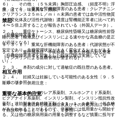
６）． その他：（５％未満）胸部圧迫感、（頻度不明）浮
９．２．１． 重篤な腎機能障害のある患者：クレアチニン
腫、ほてり、味覚異常、頻尿。
クリアランス２５ｍＬ／ｍｉｎ未満の患者では血中活性物質
（未変化体及び活性代謝物）濃度は腎機能正常者に比べて約
禁忌
４〜５倍上昇することが報告されている（外国人データ）。
２．１． 重症ケトーシス、糖尿病性昏睡又は糖尿病性前昏
（肝機能障害患者）
睡の患者［輸液及びインスリンによる速やかな高血糖の是正
が必須となる］。
９．３．１． 重篤な肝機能障害のある患者：代謝状態が不
安定であり、血糖管理状況が大きく変化するおそれがある
２．２． 重症感染症、手術前後、重篤な外傷のある患者
（肝機能障害患者を対象とした臨床試験は実施していな
［インスリンによる血糖管理が望まれる］。
い）。
２．３． 本剤の成分に対して過敏症の既往歴のある患者。
相互作用
２．４． 妊婦又は妊娠している可能性のある女性〔９．５
妊婦の項参照〕。
１０．２． 併用注意：
１）． スルホニルウレア系薬剤、スルホンアミド系薬剤、
重要な基本的注意
ビグアナイド系薬剤、インスリン製剤、インスリン抵抗性改
善剤、速効型食後血糖降下剤〔１１．１．１参照〕［低血糖
８．１． 患者に対し低血糖症状及びその対処方法について
があらわれることがあるので、併用時には低用量から開始す
十分説明すること〔１１．１．１参照〕。
る、又は他の糖尿病用薬の用量を調整するなど慎重に投与す