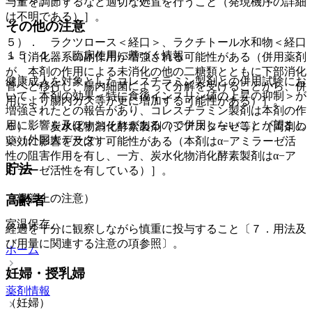
与量を調節するなど適切な処置を行うこと（発現機序の詳細
は不明である）］。
その他の注意
５）． ラクツロース＜経口＞、ラクチトール水和物＜経口
１５．１． 臨床使用に基づく情報
＞［消化器系の副作用が増強される可能性がある（併用薬剤
が、本剤の作用による未消化の他の二糖類とともに下部消化
健康成人を対象としたコレスチラミン製剤との併用試験にお
管へと移行し、腸内細菌によって分解を受けることから、併
いて、本剤の効果＜特に食後インスリン値の上昇の抑制＞が
用により腸内ガス等が更に増加する可能性がある）］。
増強されたとの報告があり、コレスチラミン製剤は本剤の作
用に影響を及ぼすおそれがあるので併用しないことが望まし
６）． 炭水化物消化酵素製剤（ジアスターゼ等）［両剤の
い（外国人データ）。
薬効に影響を及ぼす可能性がある（本剤はα−アミラーゼ活
性の阻害作用を有し、一方、炭水化物消化酵素製剤はα−ア
貯法
ミラーゼ活性を有している）］。
（保管上の注意）
高齢者
室温保存。
経過を十分に観察しながら慎重に投与すること〔７．用法及
び用量に関連する注意の項参照〕。
ホーム
妊婦・授乳婦
薬剤情報
（妊婦）