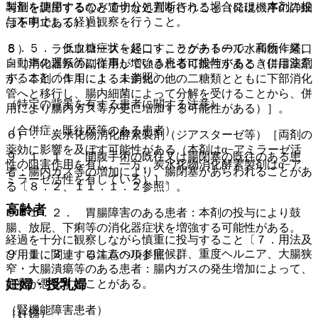
製剤を使用するのみで十分と判断される場合には、本剤の投
与量を調節するなど適切な処置を行うこと（発現機序の詳細
与を中止して経過観察を行うこと。
は不明である）］。
８．５． 低血糖症状を起こすことがあるので、高所作業、
５）． ラクツロース＜経口＞、ラクチトール水和物＜経口
自動車の運転等に従事している患者に投与するときには注意
＞［消化器系の副作用が増強される可能性がある（併用薬剤
すること〔１１．１．１参照〕。
が、本剤の作用による未消化の他の二糖類とともに下部消化
管へと移行し、腸内細菌によって分解を受けることから、併
（特定の背景を有する患者に関する注意）
用により腸内ガス等が更に増加する可能性がある）］。
（合併症・既往歴等のある患者）
６）． 炭水化物消化酵素製剤（ジアスターゼ等）［両剤の
薬効に影響を及ぼす可能性がある（本剤はα−アミラーゼ活
９．１．１． 開腹手術の既往又は腸閉塞の既往のある患
性の阻害作用を有し、一方、炭水化物消化酵素製剤はα−ア
者：腸内ガス等の増加により、腸閉塞があらわれることがあ
ミラーゼ活性を有している）］。
る〔８．２、１１．１．２参照〕。
高齢者
９．１．２． 胃腸障害のある患者：本剤の投与により鼓
腸、放屁、下痢等の消化器症状を増強する可能性がある。
経過を十分に観察しながら慎重に投与すること〔７．用法及
９．１．３． ロエムヘルド症候群、重度ヘルニア、大腸狭
び用量に関連する注意の項参照〕。
窄・大腸潰瘍等のある患者：腸内ガスの発生増加によって、
妊婦・授乳婦
症状が悪化することがある。
（腎機能障害患者）
（妊婦）