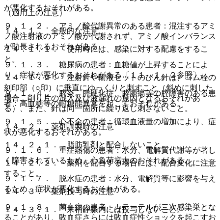
が悪化するおそれがある。
（適用上の注意）
９．１．２． アミノ酸代謝異常のある患者：混注するアミ
１４．１． 全般的な注意
ノ酸注射液のアミノ酸が代謝されず、アミノ酸インバランス
が助長されるおそれがある。
１４．１．１． 使用時には、感染に対する配慮をするこ
と。
９．１．３． 糖尿病の患者：血糖値が上昇することによ
り、症状が悪化するおそれがある〔１１．１．２参照〕。
１４．１．２． 注射針や輸液セットのびん針は、ゴム栓の
刻印部（○印）に垂直にゆっくりと刺すこと（斜めに刺した
９．１．４． 膵炎、膵硬化症、膵腫瘍等の膵障害のある患
場合、削り片の混入及び液漏れの原因となるおそれがあ
者：高血糖等の耐糖能異常を起こすおそれがある。
る）、また、針は同一箇所に繰り返し刺さないこと。
９．１．５． 心不全の患者：循環血液量の増加により、症
１４．２． 薬剤調製時の注意
状が悪化するおそれがある。
１４．２．１． 脂肪乳剤と配合しないこと。
９．１．６． 重症熱傷の患者：水分、電解質代謝等が著し
く障害されているため、心負荷増大のおそれがある。
１４．２．２． 薬剤を配合する場合には、配合変化に注意
すること。
９．１．７． 脱水症の患者：水分、電解質等に影響を与え
るため、症状が悪化するおそれがある。
１４．３． 薬剤投与時の注意
９．１．８． 菌血症の患者：カテーテルが二次感染巣とな
１４．３．１． 末梢静脈内には投与しないこと。
ることがあり、敗血症さらには敗血症性ショックを起こすお