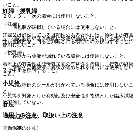
いこと。
妊婦・授乳婦
２０．３． 次の場合には使用しないこと。
（妊婦）
・ 個包装が破損している場合には使用しないこと。
妊婦又は妊娠している可能性のある女性には、治療上の有益
・ 個包装内や容器表面に水滴や結晶が認められる場合には
性が危険性を上回ると判断される場合にのみ投与すること。
使用しないこと。
（授乳婦）
・ 容器から薬液が漏れている場合には使用しないこと。
治療上の有益性及び母乳栄養の有益性を考慮し、授乳の継続
・ 性状その他薬液に異状が認められる場合には使用しない
又は中止を検討すること。
こと。
小児等
・ ゴム栓部のシールがはがれている場合には使用しないこ
と。
小児等を対象とした有効性及び安全性を指標とした臨床試験
は実施していない。
貯法
適用上の注意、取扱い上の注意
（保管上の注意）
（適用上の注意）
室温保存。