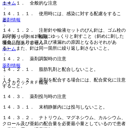
１４．１． 全般的な注意
ホーム
１４．１．１． 使用時には、感染に対する配慮をするこ
と。
薬剤情報
１４．１．２． 注射針や輸液セットのびん針は、ゴム栓の
刻印部（○印）に垂直にゆっくりと刺すこと（斜めに刺した
ハイカリックＲＦ輸液
場合、削り片の混入及び液漏れの原因となるおそれがあ
後発品はありません
る）、また、針は同一箇所に繰り返し刺さないこと。
ホーム
１４．２． 薬剤調製時の注意
薬剤情報
１４．２．１． 脂肪乳剤と配合しないこと。
１４．２．２． 薬剤を配合する場合には、配合変化に注意
ハイカリックＲＦ輸液
すること。
１４．３． 薬剤投与時の注意
１４．３．１． 末梢静脈内には投与しないこと。
１４．３．２． ナトリウム、マグネシウム、カルシウム、
クロール及び亜鉛の配合量を必要最小量としているので患者