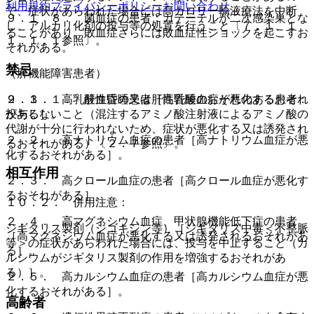
利用規約
プライバシーポリシー
お問い合わせ
で、症状があらわれた場合には高カロリー輸液療法を中断
９．１．８． 菌血症の患者：カテーテルが二次感染巣とな
し、アルカリ化剤の投与等の処置を行うこと〔７．１、１
ることがあり、敗血症さらには敗血症性ショックを起こすお
１．１．１参照〕。
それがある。
禁忌
（肝機能障害患者）
９．３．１． 肝性昏睡又は肝性昏睡のおそれのある患者：
２．１． 高乳酸血症の患者［高乳酸血症が悪化するおそれ
投与しないこと（混注するアミノ酸注射液によるアミノ酸の
がある］。
代謝が十分に行われないため、症状が悪化する又は誘発され
２．２． 高ナトリウム血症の患者［高ナトリウム血症が悪
るおそれがある）〔２．７参照〕。
化するおそれがある］。
相互作用
２．３． 高クロール血症の患者［高クロール血症が悪化す
るおそれがある］。
１０．２． 併用注意：
２．４． 高マグネシウム血症、甲状腺機能低下症の患者
ジギタリス製剤（ジゴキシン等）［ジギタリス中毒＜不整脈
［高マグネシウム血症が悪化する又は誘発されるおそれがあ
等＞の症状があらわれた場合には、投与を中止すること（カ
る］。
ルシウムがジギタリス製剤の作用を増強するおそれがあ
る）］。
２．５． 高カルシウム血症の患者［高カルシウム血症が悪
化するおそれがある］。
高齢者