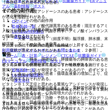
表・計算
レジメン
CTCAE
抗菌薬ガイド
ERマニュ
（合併症・既往歴等のある患者）
アル
薬剤情報
ポスト
その他の副作用
９．１．１． 高度アシドーシスのある患者：アシドーシス
新規登録
が悪化するおそれがある。
１１．２． その他の副作用
ログイン
９．１．２． アミノ酸代謝異常のある患者：混注するアミ
監修医師一覧
１）． 肝臓：（頻度不明）肝機能異常。
ノ酸注射液のアミノ酸が代謝されず、アミノ酸インバランス
UpToDate特別割引
が助長されるおそれがある。
運営会社
２）． 大量・急速投与：（頻度不明）脳浮腫、肺水腫、末
梢浮腫、アシドーシス、水中毒。
９．１．３． 糖尿病の患者：血糖値が上昇することによ
© 2021 HOKUTO Inc. All rights reserved.
利用規約
プライバシーポリシー
お問い合わせ
り、症状が悪化するおそれがある〔１１．１．２参照〕。
警告
ホーム
表・計算
レジメン
CTCAE
抗菌薬ガイド
９．１．４． 膵炎、膵硬化症、膵腫瘍等の膵障害のある患
ERマニュアル
薬剤情報
ポスト
者：高血糖等の耐糖能異常を起こすおそれがある。
ビタミンＢ１を併用せずに高カロリー輸液療法を施行すると
重篤なアシドーシスが発現することがあるので、必ずビタミ
監修医師一覧
９．１．５． 心不全の患者：循環血液量の増加により、症
ンＢ１を併用すること。
UpToDate特別割引
状が悪化するおそれがある。
運営会社
ビタミンＢ１欠乏症と思われる重篤なアシドーシスが発現し
９．１．６． 重症熱傷の患者：水分、電解質代謝等が著し
© 2021 HOKUTO Inc. All rights reserved.
た場合には、直ちに１００〜４００ｍｇのビタミンＢ１製剤
く障害されているため、心負荷増大のおそれがある。
を急速静脈内投与すること。
※本製品は疾病の診断・治療・予防を目的としたプログラム
９．１．７． 脱水症の患者：水分、電解質等に影響を与え
ではありません。
また、高カロリー輸液療法を施行中の患者では、基礎疾患及
るため、症状が悪化するおそれがある。
び合併症に起因するアシドーシスが発現することがあるの