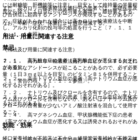
には耐糖能、肝機能等に注意し、目安として維持量の半量程
また、高カロリー輸液療法を施行中の患者では、基礎疾患及
度から徐々に１日当たりの投与量を漸増し、維持量とする。
び合併症に起因するアシドーシスが発現することがあるの
で、症状があらわれた場合には高カロリー輸液療法を中断
なお、年齢、症状、体重により適宜増減する。
し、アルカリ化剤の投与等の処置を行うこと〔７．１、１
１．１．１参照〕。
用法・用量に関連する注意
禁忌
（用法及び用量に関連する注意）
２．１． 高乳酸血症の患者［高乳酸血症が悪化するおそれ
７．１． 高カロリー輸液療法施行中にビタミンＢ１欠乏に
がある］。
より重篤なアシドーシスが起こることがあるので、必ず必要
量（１日３ｍｇ以上を目安）のビタミンＢ１を併用すること
２．２． 高ナトリウム血症の患者［高ナトリウム血症が悪
〔１．警告の項、１１．１．１参照〕。
化するおそれがある］。
７．２． ナトリウム及びクロールを含有するので、ナトリ
２．３． 高クロール血症の患者［高クロール血症が悪化す
ウム及びクロールを含有しないか、あるいはナトリウム及び
るおそれがある］。
クロールの含有量が少ないアミノ酸注射液を混合して使用す
ること。
２．４． 高マグネシウム血症、甲状腺機能低下症の患者
［高マグネシウム血症が悪化する又は誘発されるおそれがあ
効能・効果
る］。
経口栄養補給が不能又は不十分、経腸管栄養補給が不能又は
２．５． 高カルシウム血症の患者［高カルシウム血症が悪