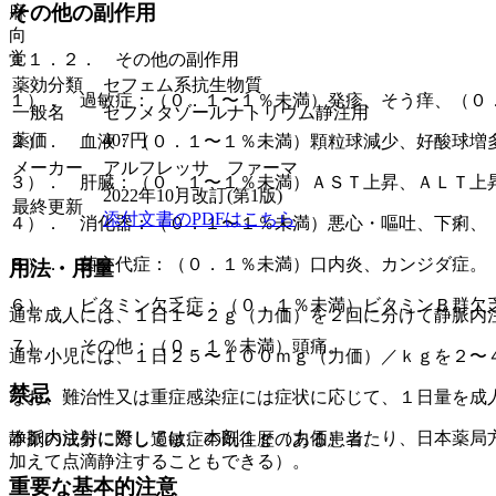
その他の副作用
麻
向
覚
１１．２． その他の副作用
薬効分類
セフェム系抗生物質
１）． 過敏症：（０．１〜１％未満）発疹、そう痒、（０
一般名
セフメタゾールナトリウム静注用
薬価
407
円
２）． 血液：（０．１〜１％未満）顆粒球減少、好酸球増
メーカー
アルフレッサ ファーマ
３）． 肝臓：（０．１〜１％未満）ＡＳＴ上昇、ＡＬＴ上
2022年10月改訂(第1版)
最終更新
添付文書のPDFはこちら
４）． 消化器：（０．１〜１％未満）悪心・嘔吐、下痢、
５）． 菌交代症：（０．１％未満）口内炎、カンジダ症。
用法・用量
６）． ビタミン欠乏症：（０．１％未満）ビタミンＢ群欠
通常成人には、１日１〜２ｇ（力価）を２回に分けて静脈内
７）． その他：（０．１％未満）頭痛。
通常小児には、１日２５〜１００ｍｇ（力価）／ｋｇを２〜
禁忌
なお、難治性又は重症感染症には症状に応じて、１日量を成
静脈内注射に際しては、本剤１ｇ（力価）当たり、日本薬局
本剤の成分に対し過敏症の既往歴のある患者。
加えて点滴静注することもできる）。
重要な基本的注意