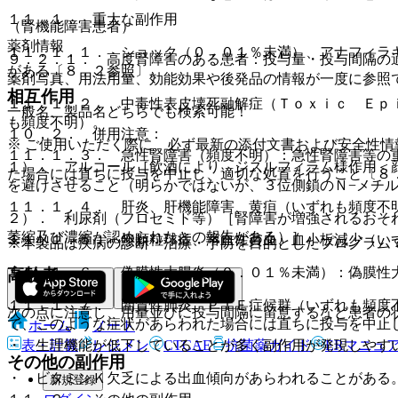
１１．１． 重大な副作用
（腎機能障害患者）
薬剤情報
１１．１．１． ショック（０．０１％未満）、アナフィラ
９．２．１． 高度腎障害のある患者：投与量・投与間隔の
がある〔８．２参照〕。
薬剤写真、用法用量、効能効果や後発品の情報が一度に参照
相互作用
１１．１．２． 中毒性表皮壊死融解症（Ｔｏｘｉｃ Ｅｐ
一般名、製品名どちらでも検索可能！
も頻度不明）。
１０．２． 併用注意：
※ ご使用いただく際に、必ず最新の添付文書および安全性情
１１．１．３． 急性腎障害（頻度不明）：急性腎障害等の
１）． アルコール［飲酒により、ジスルフィラム様作用＜
た場合には直ちに投与を中止し、適切な処置を行うこと〔８
を避けさせること（明らかではないが、３位側鎖のＮ−メチ
１１．１．４． 肝炎、肝機能障害、黄疸（いずれも頻度不
２）． 利尿剤（フロセミド等）［腎障害が増強されるおそ
萎縮及び濃縮が認められたとの報告がある）］。
１１．１．５． 無顆粒球症、溶血性貧血、血小板減少（い
※本製品は疾病の診断・治療・予防を目的としたプログラム
１１．１．６． 偽膜性大腸炎（０．０１％未満）：偽膜性
高齢者
１１．１．７． 間質性肺炎、ＰＩＥ症候群（いずれも頻度
次の点に注意し、用量並びに投与間隔に留意するなど患者の
で、このような症状があらわれた場合には直ちに投与を中止
ホーム
ノート
・ 生理機能が低下していることが多く副作用が発現しやす
表・計算
レジメン
CTCAE
抗菌薬ガイド
ERマニュ
その他の副作用
・ ビタミンＫ欠乏による出血傾向があらわれることがある
新規登録