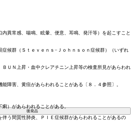
口内異常感、喘鳴、眩暈、便意、耳鳴、発汗等）を起こすこと
眼症候群（Ｓｔｅｖｅｎｓ−Ｊｏｈｎｓｏｎ症候群）（いずれ
、ＢＵＮ上昇・血中クレアチニン上昇等の検査所見があらわれ
機能障害、黄疸があらわれることがある〔８．４参照〕。
下痢）があらわれることがある。
後発品
を伴う間質性肺炎、ＰＩＥ症候群があらわれることがあるの