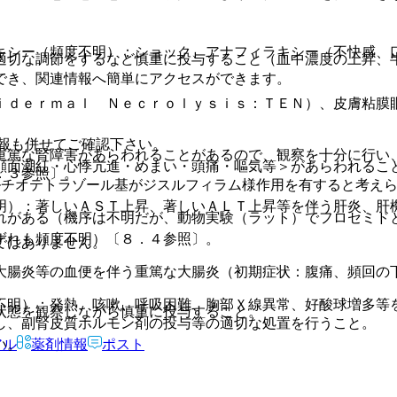
キシー（頻度不明）：ショック、アナフィラキシー（不快感、
適切な調節をするなど慎重に投与すること（血中濃度の上昇、
でき、関連情報へ簡単にアクセスができます。
ｉｄｅｒｍａｌ Ｎｅｃｒｏｌｙｓｉｓ：ＴＥＮ）、皮膚粘膜
報も併せてご確認下さい。
重篤な腎障害があらわれることがあるので、観察を十分に行い
顔面潮紅・心悸亢進・めまい・頭痛・嘔気等＞があらわれるこ
．３参照〕。
ルチオテトラゾール基がジスルフィラム様作用を有すると考え
明）：著しいＡＳＴ上昇、著しいＡＬＴ上昇等を伴う肝炎、肝
れがある（機序は不明だが、動物実験（ラット）でフロセミド
ずれも頻度不明）〔８．４参照〕。
ではありません。
大腸炎等の血便を伴う重篤な大腸炎（初期症状：腹痛、頻回の
不明）：発熱、咳嗽、呼吸困難、胸部Ｘ線異常、好酸球増多等
状態を観察しながら慎重に投与すること。
し、副腎皮質ホルモン剤の投与等の適切な処置を行うこと。
い。
アル
薬剤情報
ポスト
。