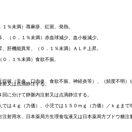
．１％未満）蕁麻疹、紅斑、発熱。
多、（０．１％未満）赤血球減少、血小板減少。
昇、肝機能異常、（０．１％未満）ＡＬＰ上昇。
（０．１％未満）食欲不振。
乏症状（舌炎、口内炎、食欲不振、神経炎等）、（頻度不明）
注射又は点滴静注する。
４回に分けて静脈内注射又は点滴静注する。
人では４ｇ（力価）、小児では１５０ｍｇ（力価）／ｋｇまで
方注射用水、日本薬局方生理食塩液又は日本薬局方ブドウ糖注