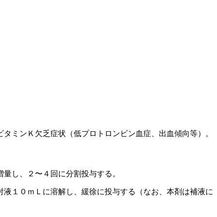
ビタミンＫ欠乏症状（低プロトロンビン血症、出血傾向等）。
増量し、２〜４回に分割投与する。
射液１０ｍＬに溶解し、緩徐に投与する（なお、本剤は補液に