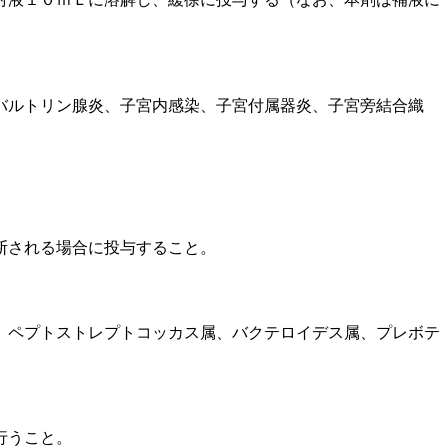
バルトリン腺炎、子宮内感染、子宮付属器炎、子宮旁結合織
断される場合に投与すること。
、ペプトストレプトコッカス属、バクテロイデス属、プレボテ
行うこと。