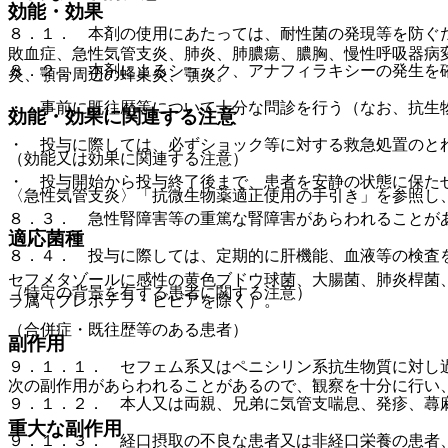
効能・効果
８．１． 本剤の使用にあたっては、耐性菌の発現等を防ぐ
敗血症、急性気管支炎、肺炎、肺膿瘍、膿胸、慢性呼吸器病
８．２． 本剤によるショック、アナフィラキシーの発生を
炎、顎骨周辺の蜂巣炎、顎炎。
・ 事前に既往歴等について十分な問診を行う（なお、抗生
効能・効果に関連する注意
・ 投与に際しては、必ずショック等に対する救急処置のと
（効能又は効果に関連する注意）
・ 投与開始から投与終了後まで、患者を安静の状態に保た
〈急性気管支炎〉「抗微生物薬適正使用の手引き」を参照し
８．３． 急性腎障害等の重篤な腎障害があらわれることが
適応菌種
８．４． 投与に際しては、定期的に肝機能、血液等の検査
セフメタゾールに感性の黄色ブドウ球菌、大腸菌、肺炎桿菌
（特定の背景を有する患者に関する注意）
ラ属（プレボテラ・ビビアを除く）。
（合併症・既往歴等のある患者）
副作用
９．１．１． セフェム系又はペニシリン系抗生物質に対し
次の副作用があらわれることがあるので、観察を十分に行い
９．１．２． 本人又は両親、兄弟に気管支喘息、発疹、蕁
重大な副作用
９．１．３． 経口摂取の不良な患者又は非経口栄養の患者