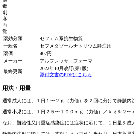
毒
劇
麻
向
覚
薬効分類
セフェム系抗生物質
一般名
セフメタゾールナトリウム静注用
薬価
407
円
メーカー
アルフレッサ ファーマ
2022年10月改訂(第1版)
最終更新
添付文書のPDFはこちら
用法・用量
通常成人には、１日１〜２ｇ（力価）を２回に分けて静脈内
通常小児には、１日２５〜１００ｍｇ（力価）／ｋｇを２〜
なお、難治性又は重症感染症には症状に応じて、１日量を成
静脈内注射に際しては、本剤１ｇ（力価）当たり、日本薬局