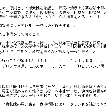
ため、原則として感受性を確認し、疾病の治療上必要な最小限
変の二次感染、膀胱炎、腎盂腎炎、腹膜炎、胆嚢炎、胆管炎、
確実に予知できる方法がないので、次の措置をとること〔１１
物質等によるアレルギー歴は必ず確認する）。
れる準備をしておくこと。
せ、十分な観察を行う（特に、投与開始直後は注意深く観察す
、抗菌薬投与の必要性を判断した上で、本剤の投与が適切と判
あるので、定期的に検査を行うなど観察を十分に行うこと〔１
を行うことが望ましい〔１１．１．４、１１．１．５参照〕。
、プロテウス属、モルガネラ・モルガニー、プロビデンシア属
過敏症の既往歴のある患者（ただし、本剤に対し過敏症の既往
、異常が認められた場合には投与を中止するなど適切な処置を
麻疹等のアレルギー症状を起こしやすい体質を有する患者。
、全身状態の悪い患者：食事摂取によりビタミンＫを補給でき