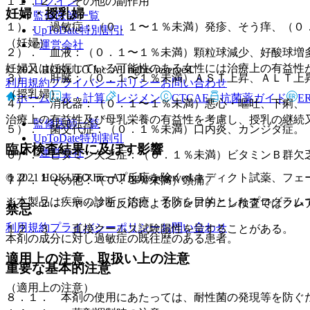
ログイン
１１．２． その他の副作用
妊婦・授乳婦
監修医師一覧
１）． 過敏症：（０．１〜１％未満）発疹、そう痒、（０
UpToDate特別割引
（妊婦）
運営会社
２）． 血液：（０．１〜１％未満）顆粒球減少、好酸球増
妊婦又は妊娠している可能性のある女性には治療上の有益性
© 2021 HOKUTO Inc. All rights reserved.
３）． 肝臓：（０．１〜１％未満）ＡＳＴ上昇、ＡＬＴ上
利用規約
プライバシーポリシー
お問い合わせ
（授乳婦）
ホーム
表・計算
レジメン
CTCAE
抗菌薬ガイド
E
４）． 消化器：（０．１〜１％未満）悪心・嘔吐、下痢、
治療上の有益性及び母乳栄養の有益性を考慮し、授乳の継続
監修医師一覧
５）． 菌交代症：（０．１％未満）口内炎、カンジダ症。
UpToDate特別割引
臨床検査結果に及ぼす影響
運営会社
６）． ビタミン欠乏症：（０．１％未満）ビタミンＢ群欠
© 2021 HOKUTO Inc. All rights reserved.
１２．１． テステープ反応を除くベネディクト試薬、フェ
７）． その他：（０．１％未満）頭痛。
※本製品は疾病の診断・治療・予防を目的としたプログラム
１２．２． ヤッフェ反応によるクレアチニン検査ではクレ
禁忌
利用規約
プライバシーポリシー
お問い合わせ
１２．３． 直接クームス試験陽性を呈することがある。
本剤の成分に対し過敏症の既往歴のある患者。
適用上の注意、取扱い上の注意
重要な基本的注意
（適用上の注意）
８．１． 本剤の使用にあたっては、耐性菌の発現等を防ぐ