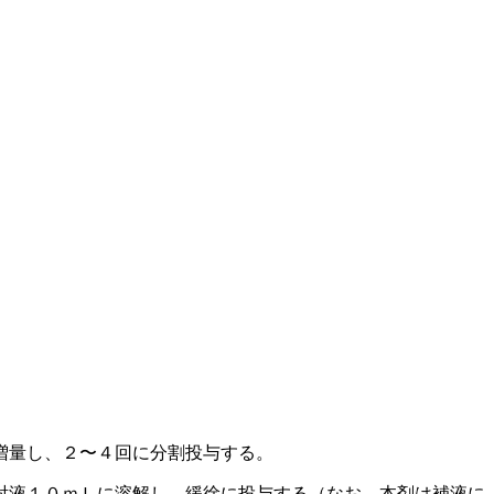
増量し、２〜４回に分割投与する。
射液１０ｍＬに溶解し、緩徐に投与する（なお、本剤は補液に