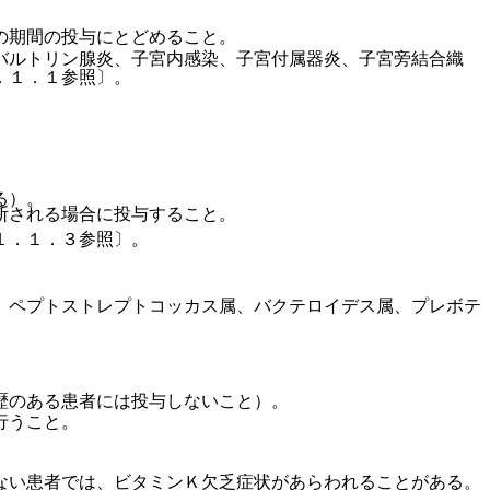
の期間の投与にとどめること。
バルトリン腺炎、子宮内感染、子宮付属器炎、子宮旁結合織
．１．１参照〕。
る）。
断される場合に投与すること。
１．１．３参照〕。
、ペプトストレプトコッカス属、バクテロイデス属、プレボテ
歴のある患者には投与しないこと）。
行うこと。
ない患者では、ビタミンＫ欠乏症状があらわれることがある。