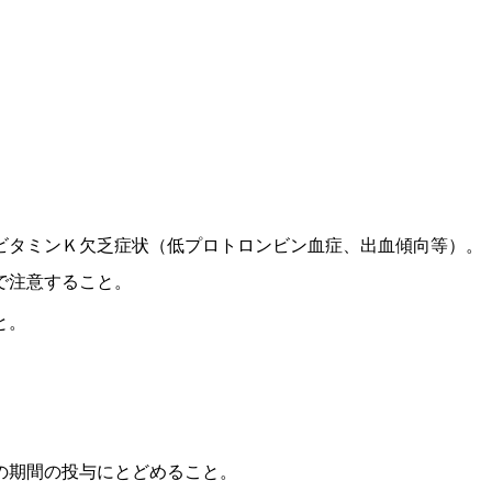
ビタミンＫ欠乏症状（低プロトロンビン血症、出血傾向等）。
で注意すること。
と。
の期間の投与にとどめること。