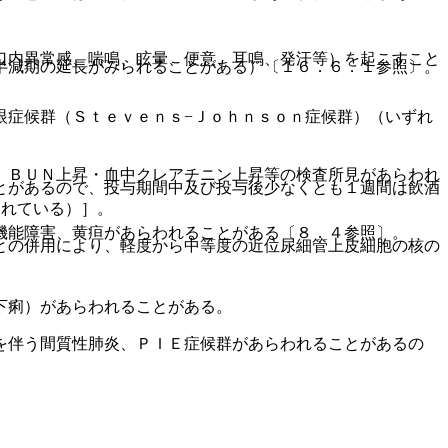
口内異常感、喘鳴、眩暈、便意、耳鳴、発汗等）を起こすこと
半減期の延長がみられることがある）〔１６．６．１参照〕。
眼症候群（Ｓｔｅｖｅｎｓ−Ｊｏｈｎｓｏｎ症候群）（いずれ
、ＢＵＮ上昇・血中クレアチニン上昇等の検査所見があらわれ
とがあるので、投与期間中及び投与後少なくとも１週間は飲酒
られている）］。
機能障害、黄疸があらわれることがある〔８．４参照〕。
との併用により、軽度から中等度の近位尿細管上皮細胞の核の
下痢）があらわれることがある。
を伴う間質性肺炎、ＰＩＥ症候群があらわれることがあるの