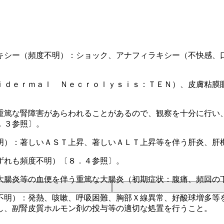
キシー（頻度不明）：ショック、アナフィラキシー（不快感、
ｉｄｅｒｍａｌ Ｎｅｃｒｏｌｙｓｉｓ：ＴＥＮ）、皮膚粘膜
重篤な腎障害があらわれることがあるので、観察を十分に行い
．３参照〕。
明）：著しいＡＳＴ上昇、著しいＡＬＴ上昇等を伴う肝炎、肝
ずれも頻度不明）〔８．４参照〕。
大腸炎等の血便を伴う重篤な大腸炎（初期症状：腹痛、頻回の
不明）：発熱、咳嗽、呼吸困難、胸部Ｘ線異常、好酸球増多等
し、副腎皮質ホルモン剤の投与等の適切な処置を行うこと。