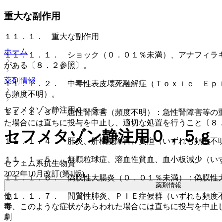
重大な副作用
１１．１． 重大な副作用
ホーム
１１．１．１． ショック（０．０１％未満）、アナフィラ
がある〔８．２参照〕。
薬剤情報
１１．１．２． 中毒性表皮壊死融解症（Ｔｏｘｉｃ Ｅｐ
も頻度不明）。
セフメタゾン静注用０．５ｇ
１１．１．３． 急性腎障害（頻度不明）：急性腎障害等の
た場合には直ちに投与を中止し、適切な処置を行うこと〔８
セフメタゾン静注用０．５ｇ
１１．１．４． 肝炎、肝機能障害、黄疸（いずれも頻度不
１１．１．５． 無顆粒球症、溶血性貧血、血小板減少（い
セフェム系抗生物質
2022年10月改訂(第1版)
１１．１．６． 偽膜性大腸炎（０．０１％未満）：偽膜性
薬剤情報
他
１１．１．７． 間質性肺炎、ＰＩＥ症候群（いずれも頻度
毒
で、このような症状があらわれた場合には直ちに投与を中止
劇