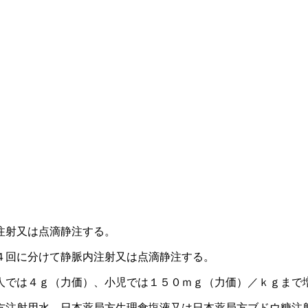
注射又は点滴静注する。
４回に分けて静脈内注射又は点滴静注する。
人では４ｇ（力価）、小児では１５０ｍｇ（力価）／ｋｇまで
方注射用水、日本薬局方生理食塩液又は日本薬局方ブドウ糖注