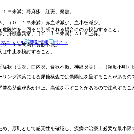
．１％未満）蕁麻疹、紅斑、発熱。
多、（０．１％未満）赤血球減少、血小板減少。
が危険性を上回ると判断される場合にのみ投与すること。
昇、肝機能異常、（０．１％未満）ＡＬＰ上昇。
Rマニュアル
薬剤情報
ポスト
（０．１％未満）食欲不振。
又は中止を検討すること。
乏症状（舌炎、口内炎、食欲不振、神経炎等）、（頻度不明）
ーリング試薬による尿糖検査では偽陽性を呈することがあるの
ではありません。
アチニン値がみかけ上、高値を示すことがあるので注意するこ
ため、原則として感受性を確認し、疾病の治療上必要な最小限