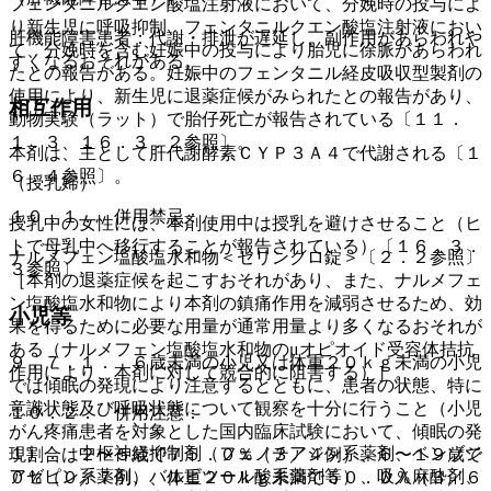
フェンタニルクエン酸塩注射液において、分娩時の投与によ
り新生児に呼吸抑制、フェンタニルクエン酸塩注射液におい
肝機能障害患者：代謝・排泄が遅延し、副作用があらわれや
て、分娩時を含む妊娠中の投与により胎児に徐脈があらわれ
すくなるおそれがある。
たとの報告がある。妊娠中のフェンタニル経皮吸収型製剤の
使用により、新生児に退薬症候がみられたとの報告があり、
相互作用
動物実験（ラット）で胎仔死亡が報告されている〔１１．
１．３、１６．３．２参照〕。
本剤は、主として肝代謝酵素ＣＹＰ３Ａ４で代謝される〔１
６．４参照〕。
（授乳婦）
１０．１． 併用禁忌：
授乳中の女性には、本剤使用中は授乳を避けさせること（ヒ
トで母乳中へ移行することが報告されている）〔１６．３．
ナルメフェン塩酸塩水和物＜セリンクロ錠＞〔２．２参照〕
３参照〕。
［本剤の退薬症候を起こすおそれがあり、また、ナルメフェ
ン塩酸塩水和物により本剤の鎮痛作用を減弱させるため、効
小児等
果を得るために必要な用量が通常用量より多くなるおそれが
ある（ナルメフェン塩酸塩水和物のμオピオイド受容体拮抗
９．７．１． ６歳未満の小児又は体重２０ｋｇ未満の小児
作用により、本剤に対して競合的に阻害する）］。
では傾眠の発現により注意するとともに、患者の状態、特に
意識状態及び呼吸状態について観察を十分に行うこと（小児
１０．２． 併用注意：
がん疼痛患者を対象とした国内臨床試験において、傾眠の発
１）． 中枢神経抑制剤（フェノチアジン系薬剤、ベンゾジ
現割合は２〜５歳で７５．０％（３／４例）、６〜１９歳で
アゼピン系薬剤、バルビツール酸系薬剤等）、吸入麻酔剤、
０％（０／７例）、体重２０ｋｇ未満で５０．０％（３／６