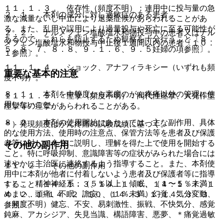
１１．１．３． 依存性（頻度不明）：連用中に投与量の急
２．１． 本剤の成分に対し過敏症のある患者。
激な減量ないし中止により退薬症候があらわれることがあ
る。また、乱用や誤用により過量投与や死亡に至る可能性が
２．２． ナルメフェン塩酸塩水和物投与中の患者又はナル
あるので、これらを防止するため観察を十分行うこと〔８．
メフェン塩酸塩水和物投与中止後１週間以内の患者〔１０．
５、８．７、８．８、９．１．６、９．５妊婦の項参照〕。
１参照〕。
１１．１．４． ショック、アナフィラキシー（いずれも頻
重要な基本的注意
度不明）。
８．１． 本剤を中等度から高度のがん疼痛以外の管理に使
１１．１．５． 痙攣（頻度不明）：間代性痙攣、大発作型
用しないこと。
痙攣等の痙攣があらわれることがある。
８．２． 本剤の使用開始にあたっては、主な副作用、具体
＊）発現頻度はがん疼痛の試験成績に基づく。
的な使用方法、使用時の注意点、保管方法等を患者及び保護
者等に対して十分に説明し、理解を得た上で使用を開始する
その他の副作用
こと。特に呼吸抑制、意識障害等の症状がみられた場合には
速やかに主治医に連絡するよう指導すること。また、本剤使
１１．２． その他の副作用
用中に本剤が他者に付着しないよう患者及び保護者等に指導
１）． 精神神経系：（５％以上）傾眠、（１〜５％未満）
すること〔１４．１．３、１４．１．６、１４．１．７、１
めまい、頭痛、不眠、譫妄、（１％未満）幻覚、気分変動、
４．２．１−１４．２．１０、１４．３．１−１４．３．３
（頻度不明）健忘、不安、易刺激性、振戦、不快気分、感覚
参照〕。
鈍麻、アカシジア、失見当識、構語障害、悪夢、＊痛覚過敏