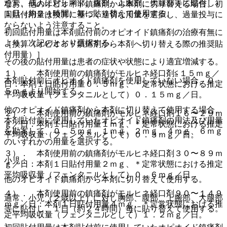
通常、成人に対し胸部、腹部、上腕部、大腿部等に貼付し、
なお、他のオピオイド鎮痛剤から本剤に切り替える場合、初
１日（約２４時間）毎に貼り替えて使用する。
回貼付用量は換算に基づく適切な用量を選択し、過量投与に
ならないよう注意すること。
初回貼付用量は本剤貼付前のオピオイド鎮痛剤の治療有無に
より、次記のとおり選択する。
［換算（オピオイド鎮痛剤から本剤へ切り替える際の推奨貼
付用量）］
その後の貼付用量は患者の症状や状態により適宜増減する。
１）． 本剤使用前の鎮痛剤がモルヒネ経口剤≦１５ｍｇ／
本剤貼付前にオピオイド鎮痛剤を使用していない場合、０．
日：本剤１日貼付用量０．５ｍｇ、＊定常状態における推定
５ｍｇより開始する。
平均吸収量（フェンタニルとして）０．１５ｍｇ／日。
他のオピオイド鎮痛剤から本剤に切り替えて使用する場合、
２）． 本剤使用前の鎮痛剤がモルヒネ経口剤１６〜２９ｍ
本剤貼付前に使用していたオピオイド鎮痛剤の用法及び用量
ｇ／日：本剤１日貼付用量１ｍｇ、＊定常状態における推定
を勘案して、０．５ｍｇ、１ｍｇ、２ｍｇ、４ｍｇ、６ｍｇ
平均吸収量（フェンタニルとして）０．３ｍｇ／日。
のいずれかの用量を選択する。
３）． 本剤使用前の鎮痛剤がモルヒネ経口剤３０〜８９ｍ
小児：
ｇ／日：本剤１日貼付用量２ｍｇ、＊定常状態における推定
平均吸収量（フェンタニルとして）０．６ｍｇ／日。
他のオピオイド鎮痛剤から本剤に切り替えて使用する。
４）． 本剤使用前の鎮痛剤がモルヒネ経口剤９０〜１４９
通常、小児（２歳以上）に対し胸部、腹部、上腕部、大腿部
ｍｇ／日：本剤１日貼付用量４ｍｇ、＊定常状態における推
等に貼付し、１日（約２４時間）毎に貼り替えて使用する。
定平均吸収量（フェンタニルとして）１．２ｍｇ／日。