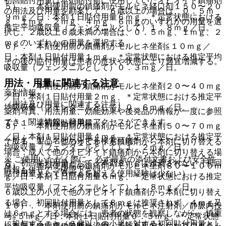
初回貼付用量は本剤貼付前に使用していたオピオイド鎮痛剤
５）． 本剤使用前の鎮痛剤がモルヒネ経口剤１５０〜２０
の用法及び用量を勘案して、６歳以上の場合は、０．５ｍ
９ｍｇ／日：本剤１日貼付用量６ｍｇ、＊定常状態における
ｇ、１ｍｇ、２ｍｇ、４ｍｇ、６ｍｇのいずれかの用量を選
推定平均吸収量（フェンタニルとして）１．８ｍｇ／日。
択し、２歳以上６歳未満の場合は、０．５ｍｇ、１ｍｇ、２
ｍｇのいずれかの用量を選択する。
６）． 本剤使用前の鎮痛剤がモルヒネ坐剤≦１０ｍｇ／
日：本剤１日貼付用量１ｍｇ、＊定常状態における推定平均
その後の貼付用量は患者の症状や状態により適宜増減する。
吸収量（フェンタニルとして）０．３ｍｇ／日。
用法・用量に関連する注意
７）． 本剤使用前の鎮痛剤がモルヒネ坐剤２０〜４０ｍｇ
薬剤情報
／日：本剤１日貼付用量２ｍｇ、＊定常状態における推定平
（用法及び用量に関連する注意）
均吸収量（フェンタニルとして）０．６ｍｇ／日。
薬剤写真、用法用量、効能効果や後発品の情報が一度に参照
でき、関連情報へ簡単にアクセスができます。
７．１． 初回貼付用量
８）． 本剤使用前の鎮痛剤がモルヒネ坐剤５０〜７０ｍｇ
／日：本剤１日貼付用量４ｍｇ、＊定常状態における推定平
一般名、製品名どちらでも検索可能！
７．１．１． 他のオピオイド鎮痛剤から本剤に切り替える
均吸収量（フェンタニルとして）１．２ｍｇ／日。
場合：成人で他のオピオイド鎮痛剤から本剤に切り替える場
※ ご使用いただく際に、必ず最新の添付文書および安全性
合、初回貼付用量として、本剤８ｍｇは推奨されない（初回
９）． 本剤使用前の鎮痛剤がモルヒネ坐剤８０〜１００ｍ
情報も併せてご確認下さい。
貼付用量として６ｍｇを超える使用経験は少ない）。
ｇ／日：本剤１日貼付用量６ｍｇ、＊定常状態における推定
平均吸収量（フェンタニルとして）１．８ｍｇ／日。
６歳以上の小児で他のオピオイド鎮痛剤から本剤に切り替え
る場合、初回貼付用量として８ｍｇは推奨されず、４ｍｇ又
１０）． 本剤使用前の鎮痛剤がモルヒネ注射剤／静脈内投
は６ｍｇとする場合には、患者の状態を観察しながら、慎重
与≦５ｍｇ／日：本剤１日貼付用量０．５ｍｇ、＊定常状態
に投与すること（６歳以上の小児に対する初回貼付用量とし
※本製品は疾病の診断・治療・予防を目的としたプログラム