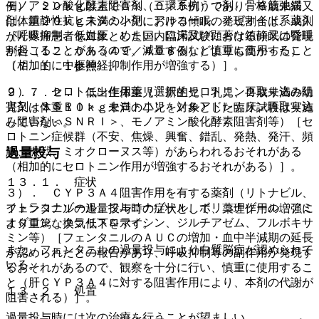
モノアミン酸化酵素阻害剤、三環系抗うつ剤、骨格筋弛緩
例）、２０ｋｇ以上で０％（０／５例）であり、６歳未満又
剤、鎮静性抗ヒスタミン剤、アルコール、オピオイド系薬剤
は体重２０ｋｇ未満の小児における傾眠の発現割合は、成人
［呼吸抑制、低血圧、めまい、口渇及び顕著な鎮静又は昏睡
がん疼痛患者を対象とした国内臨床試験における傾眠の発現
が起こることがあるので、減量するなど慎重に使用すること
割合（１２．０％（４９／４０８例））よりも高かった）
（相加的に中枢神経抑制作用が増強する）］。
〔７．１．１参照〕。
２）． セロトニン作用薬（選択的セロトニン再取り込み阻
９．７．２． 低出生体重児、新生児、乳児、２歳未満の幼
害剤＜ＳＳＲＩ＞、セロトニン・ノルアドレナリン再取り込
児又は体重１０ｋｇ未満の小児を対象とした臨床試験は実施
み阻害剤＜ＳＮＲＩ＞、モノアミン酸化酵素阻害剤等）［セ
していない。
ロトニン症候群（不安、焦燥、興奮、錯乱、発熱、発汗、頻
過量投与
脈、振戦、ミオクローヌス等）があらわれるおそれがある
（相加的にセロトニン作用が増強するおそれがある）］。
１３．１． 症状
３）． ＣＹＰ３Ａ４阻害作用を有する薬剤（リトナビル、
イトラコナゾール、フルコナゾール、ボリコナゾール、アミ
フェンタニルの過量投与時の症状として、薬理作用の増強に
オダロン、クラリスロマイシン、ジルチアゼム、フルボキサ
より重篤な換気低下を示す。
ミン等）［フェンタニルのＡＵＣの増加・血中半減期の延長
また、フェンタニルの過量投与により白質脳症が認められて
が認められたとの報告があり、呼吸抑制等の副作用が発現す
いる。
るおそれがあるので、観察を十分に行い、慎重に使用するこ
と（肝ＣＹＰ３Ａ４に対する阻害作用により、本剤の代謝が
１３．２． 処置
阻害される）］。
過量投与時には次の治療を行うことが望ましい。