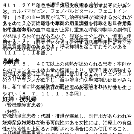
４）． ＣＹＰ３Ａ４誘導作用を有する薬剤（リファンピシ
９．１．２． 喘息患者：気管支収縮を起こすおそれがあ
ン、カルバマゼピン、フェノバルビタール、フェニトイン
る。
等）［本剤の血中濃度が低下し治療効果が減弱するおそれが
９．１．３． 徐脈性不整脈のある患者：徐脈を助長させる
あるので、必要に応じて本剤の用量調整を行うこと（併用薬
おそれがある。
剤中止後本剤の血中濃度が上昇し重篤な呼吸抑制等の副作用
が発現するおそれがあるので、観察を十分に行い、慎重に使
９．１．４． 頭蓋内圧亢進、意識障害・昏睡、脳腫瘍等の
用すること）（肝ＣＹＰ３Ａ４に対する誘導作用により、本
脳器質的障害のある患者：呼吸抑制を起こすおそれがある
剤の代謝が促進される）］。
〔１１．１．１参照〕。
高齢者
９．１．５． ４０℃以上の発熱が認められる患者：本剤か
らのフェンタニル放出量の増加により、薬理作用が増強する
副作用の発現に注意し、慎重に使用すること（フェンタニル
おそれがある〔１．警告の項、８．１０参照〕。
のクリアランスが低下し、血中濃度消失半減期の延長がみら
れ、若年者に比べ感受性が高いことが示唆されている）。
９．１．６． 薬物依存の既往歴のある患者：依存性を生じ
やすい〔８．７、１１．１．３参照〕。
妊婦・授乳婦
（腎機能障害患者）
（妊婦）
腎機能障害患者：代謝・排泄が遅延し、副作用があらわれや
すくなるおそれがある。
妊婦又は妊娠している可能性のある女性には、治療上の有益
性が危険性を上回ると判断される場合にのみ使用すること。
（肝機能障害患者）