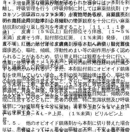
８．３． 重篤な呼吸抑制が認められた場合には、本剤を剥
［＊：増量により痛みが増悪する］、アロディニア。
離し、呼吸管理を行う（呼吸抑制に対しては麻薬拮抗剤（ナ
２）． 循環器：（１％未満）上室性期外収縮、（頻度不
ロキソン、レバロルファン等）が有効であるが、麻薬拮抗剤
明）血圧上昇、動悸、心房細動、徐脈。
の作用持続時間は本剤より短いので、観察を十分に行い麻薬
拮抗剤の繰り返し投与を考慮すること）〔１１．１．１参
３）． 皮膚：（５％以上）貼付部位そう痒感、（１〜５％
照〕。
未満）皮膚そう痒、貼付部位紅斑、（１％未満）発疹、（頻
度不明）紅斑、貼付部位皮膚炎、湿疹、じん麻疹、貼付部位
８．４． 他のオピオイド鎮痛剤から本剤への切り替え直後
湿疹。
に、悪心、嘔吐、傾眠、浮動性めまい等の副作用が多く認め
られることがあるため、切り替え時には観察を十分に行い、
４）． 呼吸器：（１％未満）咽頭痛、呼吸困難、（頻度不
慎重に使用すること（なお、これらの副作用は経時的に減少
明）過換気、口腔咽頭不快感。
する傾向がみられる）。また、本剤貼付前にオピオイド鎮痛
剤を使用していない場合、本剤の投与開始後は悪心、嘔吐等
５）． 消化器：（５％以上）悪心、嘔吐、便秘、（１〜
の副作用に十分注意すること。さらに、本剤は血中濃度が
５％未満）下痢、食欲不振、（１％未満）胃部不快感、腹部
徐々に上昇するため、本剤貼付前にオピオイド鎮痛剤を使用
膨満感、胃炎、腹痛、味覚異常、（頻度不明）腹部不快感、
していない場合、少なくとも投与開始後数日間は、傾眠の発
消化不良、口内炎、憩室炎、食道運動障害。
現に注意するとともに、患者の状態、特に意識状態及び呼吸
状態について観察を十分に行い、過量投与とならないよう慎
６）． 肝臓：（１〜５％未満）ＡＬＴ上昇、ＡＳＴ上昇、
重に使用すること。
γ−ＧＴＰ上昇、ＡＬ−Ｐ上昇、（１％未満）ビリルビン上
昇。
８．５． 他のオピオイド鎮痛剤から本剤に切り替えた場合
には、患者によっては、悪心、嘔吐、下痢、不安、悪寒等の
７）． 腎臓：（１〜５％未満）尿蛋白、（１％未満）排尿