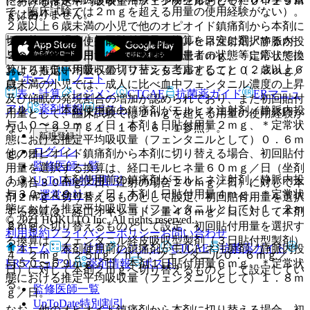
における推定平均吸収量（フェンタニルとして）０．１５ｍ
て、臨床試験では２ｍｇを超える用量の使用経験がない）。
ではありません。
ｇ／日。
２歳以上６歳未満の小児で他のオピオイド鎮痛剤から本剤に
切り替える場合、初回貼付用量は換算を目安に選択するが、
１１）． 本剤使用前の鎮痛剤がモルヒネ注射剤／静脈内投
２ｍｇを超える用量は推奨されず、患者の状態等に応じて換
与６〜９ｍｇ／日：本剤１日貼付用量１ｍｇ、＊定常状態に
算よりも低い用量への切り替えも考慮すること（２歳以上６
おける推定平均吸収量（フェンタニルとして）０．３ｍｇ／
ホーム
ノート
歳未満の小児では、成人に比べ血中フェンタニル濃度の上昇
日。
表・計算
レジメン
CTCAE
抗菌薬ガイド
ERマニュ
及び傾眠の発現割合の増加が認められており、また初回貼付
アル
薬剤情報
ポスト
１２）． 本剤使用前の鎮痛剤がモルヒネ注射剤／静脈内投
用量として、臨床試験では２ｍｇを超える用量の使用経験が
与１０〜２９ｍｇ／日：本剤１日貼付用量２ｍｇ、＊定常状
ない）〔９．７．１、１６．６．１参照〕。
新規登録
態における推定平均吸収量（フェンタニルとして）０．６ｍ
ログイン
他のオピオイド鎮痛剤から本剤に切り替える場合、初回貼付
ｇ／日。
監修医師一覧
用量を選択する換算は、経口モルヒネ量６０ｍｇ／日（坐剤
１３）． 本剤使用前の鎮痛剤がモルヒネ注射剤／静脈内投
UpToDate特別割引
の場合３０ｍｇ／日、注射の場合２０ｍｇ／日）に対して本
与３０〜４９ｍｇ／日：本剤１日貼付用量４ｍｇ、＊定常状
運営会社
剤２ｍｇへ切り替えるものとして設定、初回貼付用量を選択
態における推定平均吸収量（フェンタニルとして）１．２ｍ
する換算は、経口オキシコドン量４０ｍｇ／日に対して本剤
© 2021 HOKUTO Inc. All rights reserved.
ｇ／日。
２ｍｇへ切り替えるものとして設定、初回貼付用量を選択す
利用規約
プライバシーポリシー
お問い合わせ
る換算は、フェンタニル経皮吸収型製剤（３日貼付型製剤）
ホーム
表・計算
レジメン
CTCAE
抗菌薬ガイド
１４）． 本剤使用前の鎮痛剤がモルヒネ注射剤／静脈内投
４．２ｍｇ（２５μｇ／ｈｒ；フェンタニル０．６ｍｇ／
与５０〜６９ｍｇ／日：本剤１日貼付用量６ｍｇ、＊定常状
ERマニュアル
薬剤情報
ポスト
日）に対して本剤２ｍｇへ切り替えるものとして設定してい
態における推定平均吸収量（フェンタニルとして）１．８ｍ
る。
監修医師一覧
ｇ／日。
UpToDate特別割引
なお、他のオピオイド鎮痛剤から本剤に切り替える場合、初