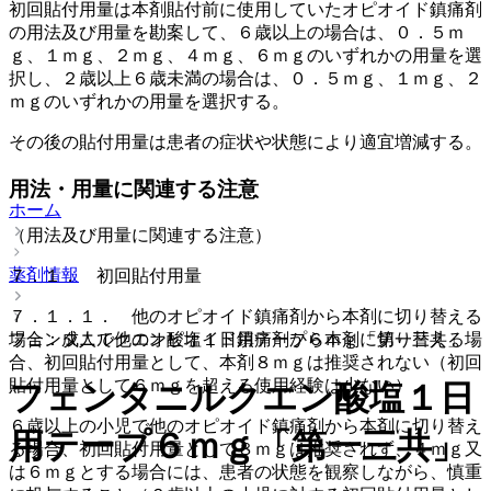
初回貼付用量は本剤貼付前に使用していたオピオイド鎮痛剤
の用法及び用量を勘案して、６歳以上の場合は、０．５ｍ
ｇ、１ｍｇ、２ｍｇ、４ｍｇ、６ｍｇのいずれかの用量を選
択し、２歳以上６歳未満の場合は、０．５ｍｇ、１ｍｇ、２
ｍｇのいずれかの用量を選択する。
その後の貼付用量は患者の症状や状態により適宜増減する。
用法・用量に関連する注意
ホーム
（用法及び用量に関連する注意）
薬剤情報
７．１． 初回貼付用量
７．１．１． 他のオピオイド鎮痛剤から本剤に切り替える
場合：成人で他のオピオイド鎮痛剤から本剤に切り替える場
フェンタニルクエン酸塩１日用テープ６ｍｇ「第一三共」
合、初回貼付用量として、本剤８ｍｇは推奨されない（初回
貼付用量として６ｍｇを超える使用経験は少ない）。
フェンタニルクエン酸塩１日
６歳以上の小児で他のオピオイド鎮痛剤から本剤に切り替え
用テープ６ｍｇ「第一三共」
る場合、初回貼付用量として８ｍｇは推奨されず、４ｍｇ又
は６ｍｇとする場合には、患者の状態を観察しながら、慎重