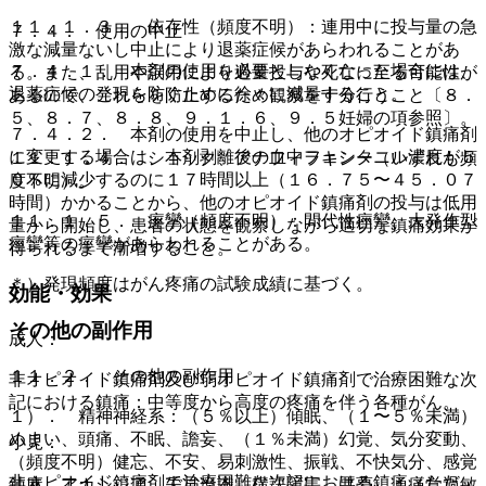
１１．１．３． 依存性（頻度不明）：連用中に投与量の急
７．４． 使用の中止
激な減量ないし中止により退薬症候があらわれることがあ
７．４．１． 本剤の使用を必要としなくなった場合には、
る。また、乱用や誤用により過量投与や死亡に至る可能性が
退薬症候の発現を防ぐために徐々に減量すること。
あるので、これらを防止するため観察を十分行うこと〔８．
５、８．７、８．８、９．１．６、９．５妊婦の項参照〕。
７．４．２． 本剤の使用を中止し、他のオピオイド鎮痛剤
に変更する場合は、本剤剥離後の血中フェンタニル濃度が５
１１．１．４． ショック、アナフィラキシー（いずれも頻
０％に減少するのに１７時間以上（１６．７５〜４５．０７
度不明）。
時間）かかることから、他のオピオイド鎮痛剤の投与は低用
１１．１．５． 痙攣（頻度不明）：間代性痙攣、大発作型
量から開始し、患者の状態を観察しながら適切な鎮痛効果が
痙攣等の痙攣があらわれることがある。
得られるまで漸増すること。
＊）発現頻度はがん疼痛の試験成績に基づく。
効能・効果
その他の副作用
成人：
１１．２． その他の副作用
非オピオイド鎮痛剤及び弱オピオイド鎮痛剤で治療困難な次
記における鎮痛：中等度から高度の疼痛を伴う各種がん。
１）． 精神神経系：（５％以上）傾眠、（１〜５％未満）
めまい、頭痛、不眠、譫妄、（１％未満）幻覚、気分変動、
小児：
（頻度不明）健忘、不安、易刺激性、振戦、不快気分、感覚
非オピオイド鎮痛剤で治療困難な次記における鎮痛（ただ
鈍麻、アカシジア、失見当識、構語障害、悪夢、＊痛覚過敏