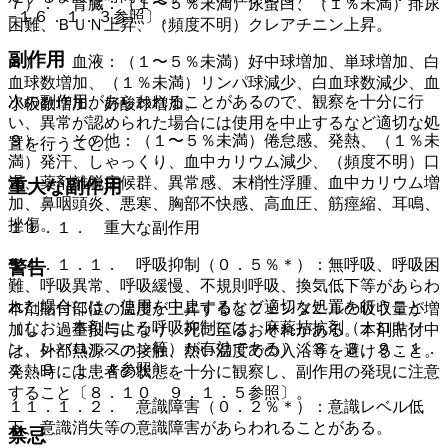
７）． 腎臓：（１〜５％未満）尿蛋白、（１％未満）排尿
−１６．１．３参照〕。
困難、ＢＵＮ上昇、（頻度不明）クレアチニン上昇。
副作用
８）． 血液：（１〜５％未満）好中球増加、単球増加、白
血球数増加、（１％未満）リンパ球減少、白血球数減少、血
次の副作用があらわれることがあるので、観察を十分に行
小板数増加、好酸球増加。
い、異常が認められた場合には使用を中止するなど適切な処
９）． その他：（１〜５％未満）倦怠感、発熱、（１％未
置を行うこと。
満）発汗、しゃっくり、血中カリウム減少、（頻度不明）口
渇、薬剤離脱症候群、異常感、末梢性浮腫、血中カリウム増
重大な副作用
加、鼻咽頭炎、悪寒、胸部不快感、高血圧、筋痙縮、耳鳴、
挫傷。
１１．１． 重大な副作用
１１．１．１． 呼吸抑制（０．５％＊）：無呼吸、呼吸困
警告
難、呼吸異常、呼吸緩慢、不規則呼吸、換気低下等があらわ
れた場合には、使用を中止するなど適切な処置を行うこと
本剤貼付部位の温度が上昇するとフェンタニルの吸収量が増
（なお、本剤による呼吸抑制には、麻薬拮抗剤（ナロキソ
加し、過量投与になり、死に至るおそれがある。本剤貼付中
ン、レバロルファン等）が有効である）〔８．３、９．１．
は、外部熱源への接触、熱い温度での入浴等を避けること。
１、９．１．４参照〕。
発熱時には患者の状態を十分に観察し、副作用の発現に注意
すること〔８．１０、９．１．５参照〕。
１１．１．２． 意識障害（０．２％＊）：意識レベル低
下、意識消失等の意識障害があらわれることがある。
禁忌