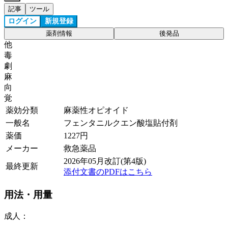
記事
ツール
ログイン
新規登録
薬剤情報
後発品
他
毒
劇
麻
向
覚
薬効分類
麻薬性オピオイド
一般名
フェンタニルクエン酸塩貼付剤
薬価
1227
円
メーカー
救急薬品
2026年05月改訂(第4版)
最終更新
添付文書のPDFはこちら
用法・用量
成人：