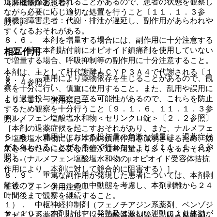
退薬症候があらわれることがあるので、患者の状態を観察し
（肝機能障害患者）
ながら必要に応じ適切な処置を行うこと〔１１．１．３参
肝機能障害患者：代謝・排泄が遅延し、副作用があらわれや
照〕。
すくなるおそれがある。
８．６． 本剤を増量する場合には、副作用に十分注意する
こと。特に本剤貼付前にオピオイド鎮痛剤を使用していない
相互作用
で増量する場合、呼吸抑制等の副作用に十分注意すること。
本剤は、主として肝代謝酵素ＣＹＰ３Ａ４で代謝される〔１
８．７． 連用により薬物依存を生じることがあるので、観
６．４参照〕。
察を十分に行い、慎重に使用すること。また、乱用や誤用に
より過量投与や死亡に至る可能性があるので、これらを防止
１０．１． 併用禁忌：
するため観察を十分行うこと〔９．１．６、１１．１．３参
ナルメフェン塩酸塩水和物＜セリンクロ錠＞〔２．２参照〕
照〕。
［本剤の退薬症候を起こすおそれがあり、また、ナルメフェ
８．８． 連用中における投与量の急激な減量は、退薬症候
ン塩酸塩水和物により本剤の鎮痛作用を減弱させるため、効
があらわれることがあるので行わないこと〔１１．１．３参
果を得るために必要な用量が通常用量より多くなるおそれが
照〕。
ある（ナルメフェン塩酸塩水和物のμオピオイド受容体拮抗
作用により、本剤に対して競合的に阻害する）］。
８．９． 重篤な副作用が発現した患者については、本剤剥
離後のフェンタニルの血中動態を考慮し、本剤剥離から２４
１０．２． 併用注意：
時間後まで観察を継続すること。
１）． 中枢神経抑制剤（フェノチアジン系薬剤、ベンゾジ
８．１０． 本剤貼付中に発熱又は激しい運動により体温が
アゼピン系薬剤、バルビツール酸系薬剤等）、吸入麻酔剤、