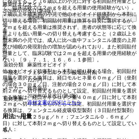
に投与すること（６歳以上の小児に対する初回貼付用量とし
麻薬性オピオイド
て、臨床試験では２ｍｇを超える用量の使用経験がない）。
2026年05月改訂(第4版)
２歳以上６歳未満の小児で他のオピオイド鎮痛剤から本剤に
薬剤情報
後発品
切り替える場合、初回貼付用量は換算を目安に選択するが、
他
２ｍｇを超える用量は推奨されず、患者の状態等に応じて換
毒
算よりも低い用量への切り替えも考慮すること（２歳以上６
劇
歳未満の小児では、成人に比べ血中フェンタニル濃度の上昇
麻
及び傾眠の発現割合の増加が認められており、また初回貼付
向
用量として、臨床試験では２ｍｇを超える用量の使用経験が
覚
ない）〔９．７．１、１６．６．１参照〕。
薬効分類
麻薬性オピオイド
他のオピオイド鎮痛剤から本剤に切り替える場合、初回貼付
一般名
フェンタニルクエン酸塩貼付剤
用量を選択する換算は、経口モルヒネ量６０ｍｇ／日（坐剤
薬価
1227
円
の場合３０ｍｇ／日、注射の場合２０ｍｇ／日）に対して本
メーカー
救急薬品
剤２ｍｇへ切り替えるものとして設定、初回貼付用量を選択
2026年05月改訂(第4版)
する換算は、経口オキシコドン量４０ｍｇ／日に対して本剤
最終更新
添付文書のPDFはこちら
２ｍｇへ切り替えるものとして設定、初回貼付用量を選択す
る換算は、フェンタニル経皮吸収型製剤（３日貼付型製剤）
用法・用量
４．２ｍｇ（２５μｇ／ｈｒ；フェンタニル０．６ｍｇ／
日）に対して本剤２ｍｇへ切り替えるものとして設定してい
成人：
る。