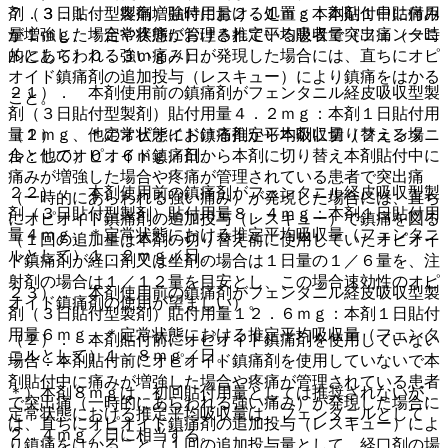
剤（３日貼付型製剤）貼付用量２．１ｍｇ：本剤１日貼付用
７．３．１． 疼痛増強時における処置：本剤貼付中に痛み
量１ｍｇ、＊定常状態における推定平均吸収量（フェンタニ
が増強した場合や疼痛が管理されている患者で突出痛（一時
ルとして）０．３ｍｇ／日。
的にあらわれる強い痛み）が発現した場合には、直ちにオピ
オイド鎮痛剤の追加投与（レスキュー）により鎮痛をはかる
２１）． 本剤使用前の鎮痛剤がフェンタニル経皮吸収型製
こと。
剤（３日貼付型製剤）貼付用量４．２ｍｇ：本剤１日貼付用
量２ｍｇ、＊定常状態における推定平均吸収量（フェンタニ
（１）． 他のオピオイド鎮痛剤から本剤に切り替える場
ルとして）０．６ｍｇ／日。
合：他のオピオイド鎮痛剤から本剤に切り替え本剤貼付中に
痛みが増強した場合や疼痛が管理されている患者で突出痛
２２）． 本剤使用前の鎮痛剤がフェンタニル経皮吸収型製
（一時的にあらわれる強い痛み）が発現した場合には、直ち
剤（３日貼付型製剤）貼付用量８．４ｍｇ：本剤１日貼付用
にオピオイド鎮痛剤の追加投与（レスキュー）で鎮痛を図る
量４ｍｇ、＊定常状態における推定平均吸収量（フェンタニ
（１回の追加量は本剤の切り替え前に使用していたオピオイ
ルとして）１．２ｍｇ／日。
ド鎮痛剤が経口剤又は坐剤の場合は１日量の１／６量を、注
射剤の場合は１／１２量を目安とし、この場合速効性のオピ
２３）． 本剤使用前の鎮痛剤がフェンタニル経皮吸収型製
オイド鎮痛剤の使用が望ましい）。
剤（３日貼付型製剤）貼付用量１２．６ｍｇ：本剤１日貼付
用量６ｍｇ、＊定常状態における推定平均吸収量（フェンタ
（２）． 本剤貼付前にオピオイド鎮痛剤を使用していない
ニルとして）１．８ｍｇ／日。
場合：本剤貼付前にオピオイド鎮痛剤を使用していないで本
剤貼付中に痛みが増強した場合や疼痛が管理されている患者
＊）本剤８ｍｇは、初回貼付用量としては推奨されないが、
で突出痛（一時的にあらわれる強い痛み）が発現した場合に
定常状態における推定平均吸収量は、フェンタニルとして
は、直ちにオピオイド鎮痛剤の追加投与（レスキュー）によ
２．４ｍｇ／日に相当する。
り鎮痛をはかること（１回の追加投与量として、経口剤の場