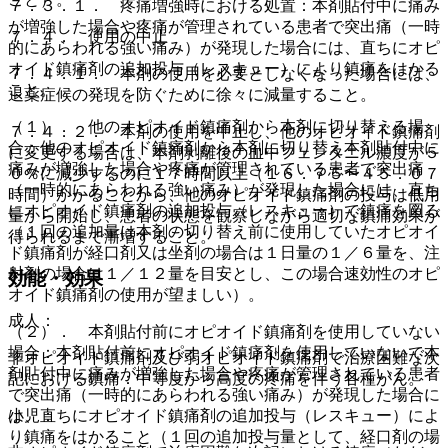
７．３．１． 疼痛増強時における処置：本剤貼付中に痛み
が増強した場合や疼痛が管理されている患者で突出痛（一時
７．４． 使用の中止
的にあらわれる強い痛み）が発現した場合には、直ちにオピ
オイド鎮痛剤の追加投与（レスキュー）により鎮痛をはかる
７．４．１． 本剤の使用を必要としなくなった場合には、
こと。
退薬症候の発現を防ぐために徐々に減量すること。
（１）． 他のオピオイド鎮痛剤から本剤に切り替える場
７．４．２． 本剤の使用を中止し、他のオピオイド鎮痛剤
合：他のオピオイド鎮痛剤から本剤に切り替え本剤貼付中に
に変更する場合は、本剤剥離後の血中フェンタニル濃度が５
痛みが増強した場合や疼痛が管理されている患者で突出痛
０％に減少するのに１７時間以上（１６．７５〜４５．０７
（一時的にあらわれる強い痛み）が発現した場合には、直ち
時間）かかることから、他のオピオイド鎮痛剤の投与は低用
にオピオイド鎮痛剤の追加投与（レスキュー）で鎮痛を図る
量から開始し、患者の状態を観察しながら適切な鎮痛効果が
（１回の追加量は本剤の切り替え前に使用していたオピオイ
得られるまで漸増すること。
ド鎮痛剤が経口剤又は坐剤の場合は１日量の１／６量を、注
射剤の場合は１／１２量を目安とし、この場合速効性のオピ
効能・効果
オイド鎮痛剤の使用が望ましい）。
成人：
（２）． 本剤貼付前にオピオイド鎮痛剤を使用していない
場合：本剤貼付前にオピオイド鎮痛剤を使用していないで本
非オピオイド鎮痛剤及び弱オピオイド鎮痛剤で治療困難な次
剤貼付中に痛みが増強した場合や疼痛が管理されている患者
記における鎮痛：中等度から高度の疼痛を伴う各種がん。
で突出痛（一時的にあらわれる強い痛み）が発現した場合に
は、直ちにオピオイド鎮痛剤の追加投与（レスキュー）によ
小児：
り鎮痛をはかること（１回の追加投与量として、経口剤の場