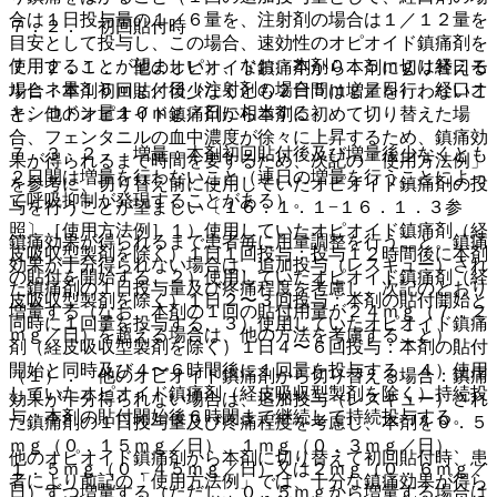
合は１日投与量の１／６量を、注射剤の場合は１／１２量を
７．２． 初回貼付時
目安として投与し、この場合、速効性のオピオイド鎮痛剤を
使用することが望ましい）、なお、本剤０．５ｍｇは経口モ
７．２．１． 他のオピオイド鎮痛剤から本剤に切り替える
ルヒネ量１５ｍｇ／日（注射剤の場合５ｍｇ／日）、経口オ
場合：本剤初回貼付後少なくとも２日間は増量を行わないこ
キシコドン量１０ｍｇ／日に相当する。
と。他のオピオイド鎮痛剤から本剤に初めて切り替えた場
合、フェンタニルの血中濃度が徐々に上昇するため、鎮痛効
７．３．２． 増量：本剤初回貼付後及び増量後少なくとも
果が得られるまで時間を要するため、次記の「使用方法例」
２日間は増量を行わないこと（連日の増量を行うことによっ
を参考に、切り替え前に使用していたオピオイド鎮痛剤の投
て呼吸抑制が発現することがある）。
与を行うことが望ましい〔１６．１．１−１６．１．３参
照〕［使用方法例］１）使用していたオピオイド鎮痛剤（経
鎮痛効果が得られるまで患者毎に用量調整を行うこと。鎮痛
皮吸収型製剤を除く）１日１回投与：投与１２時間後に本剤
効果が十分得られない場合は、追加投与（レスキュー）され
の貼付を開始する、２）使用していたオピオイド鎮痛剤（経
た鎮痛剤の１日投与量及び疼痛程度を考慮し、次記のとおり
皮吸収型製剤を除く）１日２〜３回投与：本剤の貼付開始と
増量する（なお、本剤の１回の貼付用量が２４ｍｇ（７．２
同時に１回量を投与する、３）使用していたオピオイド鎮痛
ｍｇ／日）を超える場合は、他の方法を考慮すること）。
剤（経皮吸収型製剤を除く）１日４〜６回投与：本剤の貼付
開始と同時及び４〜６時間後に１回量を投与する、４）使用
（１）． 他のオピオイド鎮痛剤から切り替える場合：鎮痛
していたオピオイド鎮痛剤（経皮吸収型製剤を除く）持続投
効果が十分得られない場合は、追加投与（レスキュー）され
与：本剤の貼付開始後６時間まで継続して持続投与する。
た鎮痛剤の１日投与量及び疼痛程度を考慮し、本剤を０．５
ｍｇ（０．１５ｍｇ／日）、１ｍｇ（０．３ｍｇ／日）、
他のオピオイド鎮痛剤から本剤に切り替えて初回貼付時、患
１．５ｍｇ（０．４５ｍｇ／日）又は２ｍｇ（０．６ｍｇ／
者により前記の「使用方法例」では、十分な鎮痛効果が得ら
日）ずつ増量する（ただし、０．５ｍｇから増量する場合は