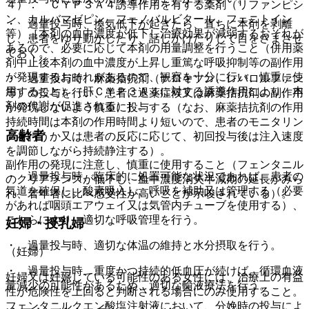
４）． ＣＹＰ３Ａ４誘導作用を有する薬剤（リファンピシ
ン、カルバマゼピン、フェノバルビタール、フェニトイン
・ 過量投与時、換気低下が起きたら、直ちに本剤を剥離
等）［本剤の血中濃度が低下し治療効果が減弱するおそれが
し、患者をゆり動かしたり、話しかけたりして目をさまさせ
あるので、必要に応じて本剤の用量調整を行うこと（併用薬
ておく。
剤中止後本剤の血中濃度が上昇し重篤な呼吸抑制等の副作用
が発現するおそれがあるので、観察を十分に行い、慎重に使
・ 過量投与時、麻薬拮抗剤（ナロキソン、レバロルファン
用すること）（肝ＣＹＰ３Ａ４に対する誘導作用により、本
等）の投与を行い、患者に退薬症候又は麻薬拮抗剤の副作用
剤の代謝が促進される）］。
が発現しないよう慎重に投与する（なお、麻薬拮抗剤の作用
持続時間は本剤の作用時間より短いので、患者のモニタリン
高齢者
グを行うか又は患者の反応に応じて、初回投与後は注入速度
を調節しながら持続静注する）。
副作用の発現に注意し、慎重に使用すること（フェンタニル
・ 過量投与時、臨床的に処置可能な状況であれば、患者の
のクリアランスが低下し、血中濃度消失半減期の延長がみら
気道を確保し、酸素吸入し、呼吸を補助又は管理する（必要
れ、若年者に比べ感受性が高いことが示唆されている）。
があれば咽頭エアウェイ又は気管内チューブを使用する）、
これらにより、適切な呼吸管理を行う。
妊婦・授乳婦
・ 過量投与時、適切な体温の維持と水分摂取を行う。
（妊婦）
・ 過量投与時、重度かつ持続的低血圧が続けば、循環血液
妊婦又は妊娠している可能性のある女性には、治療上の有益
量減少の可能性があるため、適切な輸液療法を行う。
性が危険性を上回ると判断される場合にのみ使用すること。
フェンタニルクエン酸塩注射液において、分娩時の投与によ