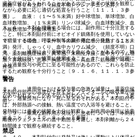
退薬症候があらわれることがあるので、患者の状態を観察し
困難、ＢＵＮ上昇、（頻度不明）クレアチニン上昇。
ながら必要に応じ適切な処置を行うこと〔１１．１．３参
８）． 血液：（１〜５％未満）好中球増加、単球増加、白
照〕。
血球数増加、（１％未満）リンパ球減少、白血球数減少、血
８．６． 本剤を増量する場合には、副作用に十分注意する
小板数増加、好酸球増加。
こと。特に本剤貼付前にオピオイド鎮痛剤を使用していない
９）． その他：（１〜５％未満）倦怠感、発熱、（１％未
で増量する場合、呼吸抑制等の副作用に十分注意すること。
満）発汗、しゃっくり、血中カリウム減少、（頻度不明）口
８．７． 連用により薬物依存を生じることがあるので、観
渇、薬剤離脱症候群、異常感、末梢性浮腫、血中カリウム増
察を十分に行い、慎重に使用すること。また、乱用や誤用に
加、鼻咽頭炎、悪寒、胸部不快感、高血圧、筋痙縮、耳鳴、
より過量投与や死亡に至る可能性があるので、これらを防止
挫傷。
するため観察を十分行うこと〔９．１．６、１１．１．３参
照〕。
警告
８．８． 連用中における投与量の急激な減量は、退薬症候
本剤貼付部位の温度が上昇するとフェンタニルの吸収量が増
があらわれることがあるので行わないこと〔１１．１．３参
加し、過量投与になり、死に至るおそれがある。本剤貼付中
照〕。
は、外部熱源への接触、熱い温度での入浴等を避けること。
発熱時には患者の状態を十分に観察し、副作用の発現に注意
８．９． 重篤な副作用が発現した患者については、本剤剥
すること〔８．１０、９．１．５参照〕。
離後のフェンタニルの血中動態を考慮し、本剤剥離から２４
時間後まで観察を継続すること。
禁忌