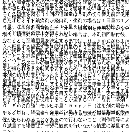
れない場合があるので、患者の状態を観察し、本剤の鎮痛効
１ｍｇ、１ｍｇから増量する場合は１．５ｍｇ又は２ｍｇ、
果が得られるまで適時オピオイド鎮痛剤の追加（レスキュ
１．５ｍｇから増量する場合は２ｍｇ、２．５ｍｇ又は３ｍ
ー）で鎮痛を図る（１回の追加量は本剤の切り替え前に使用
ｇに増量する）。
したオピオイド鎮痛剤が経口剤・坐剤の場合は１日量の１／
６量、注射剤の場合は１／１２量を目安とし、速効性のオピ
（２）． 本剤貼付前にオピオイド鎮痛剤を使用していない
オイド鎮痛剤の使用が望ましい）。
場合：鎮痛効果が十分得られない場合は、本剤初回貼付後、
少なくとも至適用量を決定するまでは、０．５ｍｇから１ｍ
７．２．２． 本剤貼付前にオピオイド鎮痛剤を使用してい
ｇへ増量する場合を除き貼付用量の５０％を超える増量は行
ない場合：本剤初回貼付後少なくとも２日間は増量を行わな
わないこと（初回貼付後、至適用量決定以降は、追加投与
いこと。本剤貼付前にオピオイド鎮痛剤を使用していない場
（レスキュー）された鎮痛剤の１日投与量及び疼痛程度を考
合、フェンタニルの血中濃度が徐々に上昇するため、鎮痛効
慮し、本剤を０．５ｍｇ（０．１５ｍｇ／日）、１ｍｇ
果が得られるまで時間を要するため、患者の状態を観察し、
（０．３ｍｇ／日）、１．５ｍｇ（０．４５ｍｇ／日）又は
本剤の鎮痛効果が得られるまで、適時オピオイド鎮痛剤の追
２ｍｇ（０．６ｍｇ／日）ずつ増量（ただし、初回貼付後、
加投与（レスキュー）により鎮痛をはかること（１回の追加
至適用量決定以降０．５ｍｇから増量する場合は１ｍｇ、１
投与量として、経口剤の場合は１日投与量の１／６量を、注
ｍｇから増量する場合は１．５ｍｇ又は２ｍｇ、１．５ｍｇ
射剤の場合は１／１２量を目安とし、この場合、速効性のオ
から増量する場合は２ｍｇ、２．５ｍｇ又は３ｍｇに増量す
ピオイド鎮痛剤を使用することが望ましい）、なお、本剤
る）してもよい）。
０．５ｍｇは経口モルヒネ量１５ｍｇ／日（注射剤の場合５
ｍｇ／日）、経口オキシコドン量１０ｍｇ／日に相当する。
７．３．３． 減量：連用中における急激な減量は、退薬症
候があらわれることがあるので行わないこと（副作用等によ
７．３． 用量調整と維持
り減量する場合は、十分に観察を行いながら慎重に減量する
こと）。