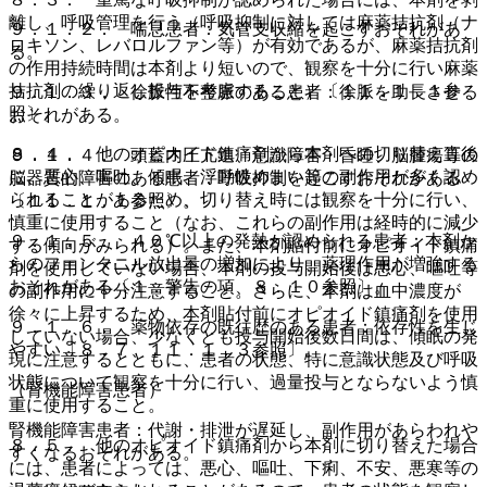
離し、呼吸管理を行う（呼吸抑制に対しては麻薬拮抗剤（ナ
９．１．２． 喘息患者：気管支収縮を起こすおそれがあ
ロキソン、レバロルファン等）が有効であるが、麻薬拮抗剤
る。
の作用持続時間は本剤より短いので、観察を十分に行い麻薬
拮抗剤の繰り返し投与を考慮すること）〔１１．１．１参
９．１．３． 徐脈性不整脈のある患者：徐脈を助長させる
照〕。
おそれがある。
８．４． 他のオピオイド鎮痛剤から本剤への切り替え直後
９．１．４． 頭蓋内圧亢進、意識障害・昏睡、脳腫瘍等の
に、悪心、嘔吐、傾眠、浮動性めまい等の副作用が多く認め
脳器質的障害のある患者：呼吸抑制を起こすおそれがある
られることがあるため、切り替え時には観察を十分に行い、
〔１１．１．１参照〕。
慎重に使用すること（なお、これらの副作用は経時的に減少
９．１．５． ４０℃以上の発熱が認められる患者：本剤か
する傾向がみられる）。また、本剤貼付前にオピオイド鎮痛
らのフェンタニル放出量の増加により、薬理作用が増強する
剤を使用していない場合、本剤の投与開始後は悪心、嘔吐等
おそれがある〔１．警告の項、８．１０参照〕。
の副作用に十分注意すること。さらに、本剤は血中濃度が
徐々に上昇するため、本剤貼付前にオピオイド鎮痛剤を使用
９．１．６． 薬物依存の既往歴のある患者：依存性を生じ
していない場合、少なくとも投与開始後数日間は、傾眠の発
やすい〔８．７、１１．１．３参照〕。
現に注意するとともに、患者の状態、特に意識状態及び呼吸
状態について観察を十分に行い、過量投与とならないよう慎
（腎機能障害患者）
重に使用すること。
腎機能障害患者：代謝・排泄が遅延し、副作用があらわれや
８．５． 他のオピオイド鎮痛剤から本剤に切り替えた場合
すくなるおそれがある。
には、患者によっては、悪心、嘔吐、下痢、不安、悪寒等の