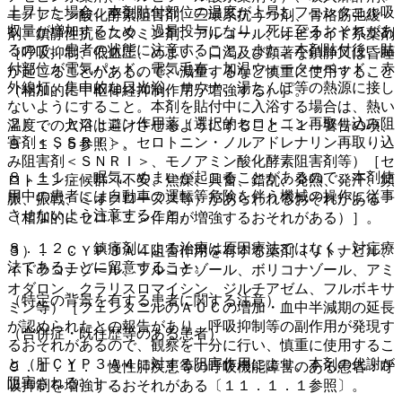
上昇した場合、本剤貼付部位の温度が上昇しフェンタニル吸
モノアミン酸化酵素阻害剤、三環系抗うつ剤、骨格筋弛緩
収量が増加するため、過量投与になり、死に至るおそれがあ
剤、鎮静性抗ヒスタミン剤、アルコール、オピオイド系薬剤
るので、患者の状態に注意すること。また、本剤貼付後、貼
［呼吸抑制、低血圧、めまい、口渇及び顕著な鎮静又は昏睡
付部位が電気パッド、電気毛布、加温ウォーターベッド、赤
が起こることがあるので、減量するなど慎重に使用すること
外線灯、集中的な日光浴、サウナ、湯たんぽ等の熱源に接し
（相加的に中枢神経抑制作用が増強する）］。
ないようにすること。本剤を貼付中に入浴する場合は、熱い
２）． セロトニン作用薬（選択的セロトニン再取り込み阻
温度での入浴は避けさせるようにすること〔１．警告の項、
害剤＜ＳＳＲＩ＞、セロトニン・ノルアドレナリン再取り込
９．１．５参照〕。
み阻害剤＜ＳＮＲＩ＞、モノアミン酸化酵素阻害剤等）［セ
８．１１． 眠気、めまいが起こることがあるので、本剤使
ロトニン症候群（不安、焦燥、興奮、錯乱、発熱、発汗、頻
用中の患者には自動車の運転等危険を伴う機械の操作に従事
脈、振戦、ミオクローヌス等）があらわれるおそれがある
させないよう注意すること。
（相加的にセロトニン作用が増強するおそれがある）］。
８．１２． 鎮痛剤による治療は原因療法ではなく、対症療
３）． ＣＹＰ３Ａ４阻害作用を有する薬剤（リトナビル、
法であることに留意すること。
イトラコナゾール、フルコナゾール、ボリコナゾール、アミ
オダロン、クラリスロマイシン、ジルチアゼム、フルボキサ
（特定の背景を有する患者に関する注意）
ミン等）［フェンタニルのＡＵＣの増加・血中半減期の延長
が認められたとの報告があり、呼吸抑制等の副作用が発現す
（合併症・既往歴等のある患者）
るおそれがあるので、観察を十分に行い、慎重に使用するこ
と（肝ＣＹＰ３Ａ４に対する阻害作用により、本剤の代謝が
９．１．１． 慢性肺疾患等の呼吸機能障害のある患者：呼
阻害される）］。
吸抑制を増強するおそれがある〔１１．１．１参照〕。