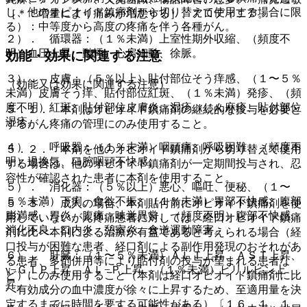
し、他のオピオイド鎮痛剤から切り替えて使用する場合に限
［＊：増量により痛みが増悪する］、アロディニア。
る）：中等度から高度の疼痛を伴う各種がん。
２）． 循環器：（１％未満）上室性期外収縮、（頻度不
明）血圧上昇、動悸、心房細動、徐脈。
効能・効果に関連する注意
３）． 皮膚：（５％以上）貼付部位そう痒感、（１〜５％
（効能又は効果に関連する注意）
未満）皮膚そう痒、貼付部位紅斑、（１％未満）発疹、（頻
度不明）紅斑、貼付部位皮膚炎、湿疹、じん麻疹、貼付部位
５．１． 本剤はオピオイド鎮痛剤の継続的な投与を必要と
湿疹。
するがん疼痛の管理にのみ使用すること。
４）． 呼吸器：（１％未満）咽頭痛、呼吸困難、（頻度不
５．２． 本剤を他のオピオイド鎮痛剤から切り替えて使用
明）過換気、口腔咽頭不快感。
する場合は、他のオピオイド鎮痛剤が一定期間投与され、忍
容性が確認された患者に本剤を使用すること。
５）． 消化器：（５％以上）悪心、嘔吐、便秘、（１〜
５％未満）下痢、食欲不振、（１％未満）胃部不快感、腹部
５．３． 成人の場合、本剤貼付前にオピオイド鎮痛剤を使
膨満感、胃炎、腹痛、味覚異常、（頻度不明）腹部不快感、
用していないがん疼痛患者に対しては、経口オピオイド鎮痛
消化不良、口内炎、憩室炎、食道運動障害。
剤に比べ本剤による治療が有益であると考えられる場合（経
口投与が困難な患者、経口剤による副作用発現のおそれがあ
６）． 肝臓：（１〜５％未満）ＡＬＴ上昇、ＡＳＴ上昇、
る患者、多剤併用等により貼付剤の投与が望まれる患者な
γ−ＧＴＰ上昇、ＡＬ−Ｐ上昇、（１％未満）ビリルビン上
ど）にのみ使用すること（本剤は経口オピオイド鎮痛剤に比
昇。
べ有効成分の血中濃度が徐々に上昇するため、至適用量を決
定するまでに時間を要する可能性がある）〔１６．１．１