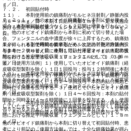
ｇ／日。
７．２． 初回貼付時
１１）． 本剤使用前の鎮痛剤がモルヒネ注射剤／静脈内投
７．２．１． 他のオピオイド鎮痛剤から本剤に切り替える
与６〜９ｍｇ／日：本剤１日貼付用量１ｍｇ、＊定常状態に
場合：本剤初回貼付後少なくとも２日間は増量を行わないこ
おける推定平均吸収量（フェンタニルとして）０．３ｍｇ／
と。他のオピオイド鎮痛剤から本剤に初めて切り替えた場
日。
合、フェンタニルの血中濃度が徐々に上昇するため、鎮痛効
１２）． 本剤使用前の鎮痛剤がモルヒネ注射剤／静脈内投
果が得られるまで時間を要するため、次記の「使用方法例」
与１０〜２９ｍｇ／日：本剤１日貼付用量２ｍｇ、＊定常状
を参考に、切り替え前に使用していたオピオイド鎮痛剤の投
態における推定平均吸収量（フェンタニルとして）０．６ｍ
与を行うことが望ましい〔１６．１．１−１６．１．３参
ｇ／日。
照〕［使用方法例］１）使用していたオピオイド鎮痛剤（経
皮吸収型製剤を除く）１日１回投与：投与１２時間後に本剤
１３）． 本剤使用前の鎮痛剤がモルヒネ注射剤／静脈内投
の貼付を開始する、２）使用していたオピオイド鎮痛剤（経
与３０〜４９ｍｇ／日：本剤１日貼付用量４ｍｇ、＊定常状
皮吸収型製剤を除く）１日２〜３回投与：本剤の貼付開始と
態における推定平均吸収量（フェンタニルとして）１．２ｍ
同時に１回量を投与する、３）使用していたオピオイド鎮痛
ｇ／日。
剤（経皮吸収型製剤を除く）１日４〜６回投与：本剤の貼付
開始と同時及び４〜６時間後に１回量を投与する、４）使用
１４）． 本剤使用前の鎮痛剤がモルヒネ注射剤／静脈内投
していたオピオイド鎮痛剤（経皮吸収型製剤を除く）持続投
与５０〜６９ｍｇ／日：本剤１日貼付用量６ｍｇ、＊定常状
与：本剤の貼付開始後６時間まで継続して持続投与する。
態における推定平均吸収量（フェンタニルとして）１．８ｍ
ｇ／日。
他のオピオイド鎮痛剤から本剤に切り替えて初回貼付時、患
者により前記の「使用方法例」では、十分な鎮痛効果が得ら