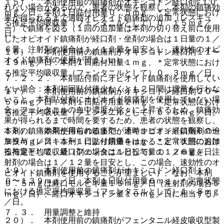
１５）． 本剤使用前の鎮痛剤がオキシコドン経口剤≦１０
れない場合があるので、患者の状態を観察し、本剤の鎮痛効
ｍｇ／日：本剤１日貼付用量０．５ｍｇ、＊定常状態におけ
果が得られるまで適時オピオイド鎮痛剤の追加（レスキュ
る推定平均吸収量（フェンタニルとして）０．１５ｍｇ／
ー）で鎮痛を図る（１回の追加量は本剤の切り替え前に使用
日。
したオピオイド鎮痛剤が経口剤・坐剤の場合は１日量の１／
６量、注射剤の場合は１／１２量を目安とし、速効性のオピ
１６）． 本剤使用前の鎮痛剤がオキシコドン経口剤１１〜
オイド鎮痛剤の使用が望ましい）。
１９ｍｇ／日：本剤１日貼付用量１ｍｇ、＊定常状態におけ
る推定平均吸収量（フェンタニルとして）０．３ｍｇ／日。
７．２．２． 本剤貼付前にオピオイド鎮痛剤を使用してい
ない場合：本剤初回貼付後少なくとも２日間は増量を行わな
１７）． 本剤使用前の鎮痛剤がオキシコドン経口剤２０〜
いこと。本剤貼付前にオピオイド鎮痛剤を使用していない場
５９ｍｇ／日：本剤１日貼付用量２ｍｇ、＊定常状態におけ
合、フェンタニルの血中濃度が徐々に上昇するため、鎮痛効
る推定平均吸収量（フェンタニルとして）０．６ｍｇ／日。
果が得られるまで時間を要するため、患者の状態を観察し、
１８）． 本剤使用前の鎮痛剤がオキシコドン経口剤６０〜
本剤の鎮痛効果が得られるまで、適時オピオイド鎮痛剤の追
９９ｍｇ／日：本剤１日貼付用量４ｍｇ、＊定常状態におけ
加投与（レスキュー）により鎮痛をはかること（１回の追加
る推定平均吸収量（フェンタニルとして）１．２ｍｇ／日。
投与量として、経口剤の場合は１日投与量の１／６量を、注
射剤の場合は１／１２量を目安とし、この場合、速効性のオ
１９）． 本剤使用前の鎮痛剤がオキシコドン経口剤１０
ピオイド鎮痛剤を使用することが望ましい）、なお、本剤
０〜１３９ｍｇ／日：本剤１日貼付用量６ｍｇ、＊定常状態
０．５ｍｇは経口モルヒネ量１５ｍｇ／日（注射剤の場合５
における推定平均吸収量（フェンタニルとして）１．８ｍｇ
ｍｇ／日）、経口オキシコドン量１０ｍｇ／日に相当する。
／日。
７．３． 用量調整と維持
２０）． 本剤使用前の鎮痛剤がフェンタニル経皮吸収型製