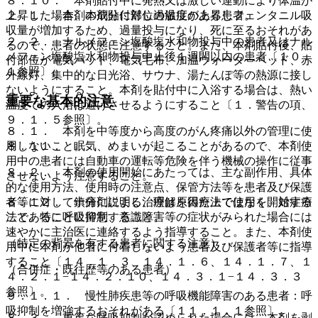
８．１０． 本剤貼付中に発熱又は激しい運動により体温が
２．１． 本剤の成分に対し過敏症のある患者。
上昇した場合、本剤貼付部位の温度が上昇しフェンタニル吸
収量が増加するため、過量投与になり、死に至るおそれがあ
２．２． ナルメフェン塩酸塩水和物投与中の患者又はナル
るので、患者の状態に注意すること。また、本剤貼付後、貼
メフェン塩酸塩水和物投与中止後１週間以内の患者〔１０．
付部位が電気パッド、電気毛布、加温ウォーターベッド、赤
１参照〕。
外線灯、集中的な日光浴、サウナ、湯たんぽ等の熱源に接し
ないようにすること。本剤を貼付中に入浴する場合は、熱い
重要な基本的注意
温度での入浴は避けさせるようにすること〔１．警告の項、
９．１．５参照〕。
８．１． 本剤を中等度から高度のがん疼痛以外の管理に使
用しないこと。
８．１１． 眠気、めまいが起こることがあるので、本剤使
用中の患者には自動車の運転等危険を伴う機械の操作に従事
８．２． 本剤の使用開始にあたっては、主な副作用、具体
させないよう注意すること。
的な使用方法、使用時の注意点、保管方法等を患者及び保護
者等に対して十分に説明し、理解を得た上で使用を開始する
８．１２． 鎮痛剤による治療は原因療法ではなく、対症療
こと。特に呼吸抑制、意識障害等の症状がみられた場合には
法であることに留意すること。
速やかに主治医に連絡するよう指導すること。また、本剤使
（特定の背景を有する患者に関する注意）
用中に本剤が他者に付着しないよう患者及び保護者等に指導
すること〔１４．１．３、１４．１．６、１４．１．７、１
（合併症・既往歴等のある患者）
４．２．１−１４．２．１０、１４．３．１−１４．３．３
参照〕。
９．１．１． 慢性肺疾患等の呼吸機能障害のある患者：呼
吸抑制を増強するおそれがある〔１１．１．１参照〕。
８．３． 重篤な呼吸抑制が認められた場合には、本剤を剥