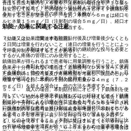
非オピオイド鎮痛剤で治療困難な次記における鎮痛（ただ
合は１日投与量の１／６量を、注射剤の場合は１／１２量を
し、他のオピオイド鎮痛剤から切り替えて使用する場合に限
目安として投与し、この場合、速効性のオピオイド鎮痛剤を
る）：中等度から高度の疼痛を伴う各種がん。
使用することが望ましい）、なお、本剤０．５ｍｇは経口モ
ルヒネ量１５ｍｇ／日（注射剤の場合５ｍｇ／日）、経口オ
効能・効果に関連する注意
キシコドン量１０ｍｇ／日に相当する。
７．３．２． 増量：本剤初回貼付後及び増量後少なくとも
（効能又は効果に関連する注意）
２日間は増量を行わないこと（連日の増量を行うことによっ
５．１． 本剤はオピオイド鎮痛剤の継続的な投与を必要と
て呼吸抑制が発現することがある）。
するがん疼痛の管理にのみ使用すること。
鎮痛効果が得られるまで患者毎に用量調整を行うこと。鎮痛
５．２． 本剤を他のオピオイド鎮痛剤から切り替えて使用
効果が十分得られない場合は、追加投与（レスキュー）され
する場合は、他のオピオイド鎮痛剤が一定期間投与され、忍
た鎮痛剤の１日投与量及び疼痛程度を考慮し、次記のとおり
容性が確認された患者に本剤を使用すること。
増量する（なお、本剤の１回の貼付用量が２４ｍｇ（７．２
ｍｇ／日）を超える場合は、他の方法を考慮すること）。
５．３． 成人の場合、本剤貼付前にオピオイド鎮痛剤を使
用していないがん疼痛患者に対しては、経口オピオイド鎮痛
（１）． 他のオピオイド鎮痛剤から切り替える場合：鎮痛
剤に比べ本剤による治療が有益であると考えられる場合（経
効果が十分得られない場合は、追加投与（レスキュー）され
口投与が困難な患者、経口剤による副作用発現のおそれがあ
た鎮痛剤の１日投与量及び疼痛程度を考慮し、本剤を０．５
る患者、多剤併用等により貼付剤の投与が望まれる患者な
ｍｇ（０．１５ｍｇ／日）、１ｍｇ（０．３ｍｇ／日）、
ど）にのみ使用すること（本剤は経口オピオイド鎮痛剤に比
１．５ｍｇ（０．４５ｍｇ／日）又は２ｍｇ（０．６ｍｇ／
べ有効成分の血中濃度が徐々に上昇するため、至適用量を決
日）ずつ増量する（ただし、０．５ｍｇから増量する場合は