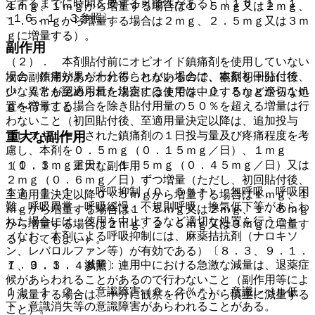
定するまでに時間を要する可能性がある）〔１６．１．１
１ｍｇ、１ｍｇから増量する場合は１．５ｍｇ又は２ｍｇ、
−１６．１．３参照〕。
１．５ｍｇから増量する場合は２ｍｇ、２．５ｍｇ又は３ｍ
ｇに増量する）。
副作用
（２）． 本剤貼付前にオピオイド鎮痛剤を使用していない
場合：鎮痛効果が十分得られない場合は、本剤初回貼付後、
次の副作用があらわれることがあるので、観察を十分に行
少なくとも至適用量を決定するまでは、０．５ｍｇから１ｍ
い、異常が認められた場合には使用を中止するなど適切な処
ｇへ増量する場合を除き貼付用量の５０％を超える増量は行
置を行うこと。
わないこと（初回貼付後、至適用量決定以降は、追加投与
（レスキュー）された鎮痛剤の１日投与量及び疼痛程度を考
重大な副作用
慮し、本剤を０．５ｍｇ（０．１５ｍｇ／日）、１ｍｇ
（０．３ｍｇ／日）、１．５ｍｇ（０．４５ｍｇ／日）又は
１１．１． 重大な副作用
２ｍｇ（０．６ｍｇ／日）ずつ増量（ただし、初回貼付後、
１１．１．１． 呼吸抑制（０．５％＊）：無呼吸、呼吸困
至適用量決定以降０．５ｍｇから増量する場合は１ｍｇ、１
難、呼吸異常、呼吸緩慢、不規則呼吸、換気低下等があらわ
ｍｇから増量する場合は１．５ｍｇ又は２ｍｇ、１．５ｍｇ
れた場合には、使用を中止するなど適切な処置を行うこと
から増量する場合は２ｍｇ、２．５ｍｇ又は３ｍｇに増量す
（なお、本剤による呼吸抑制には、麻薬拮抗剤（ナロキソ
る）してもよい）。
ン、レバロルファン等）が有効である）〔８．３、９．１．
７．３．３． 減量：連用中における急激な減量は、退薬症
１、９．１．４参照〕。
候があらわれることがあるので行わないこと（副作用等によ
１１．１．２． 意識障害（０．２％＊）：意識レベル低
り減量する場合は、十分に観察を行いながら慎重に減量する
下、意識消失等の意識障害があらわれることがある。
こと）。