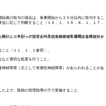
開始後の投与の場合は、食事開始から２０分以内に投与するこ
状況に応じて判断すること〔１６．１、１６．８．１、１７．
を開始し、本剤への切替え時及びその後の数週間は血糖コント
ため、ノボラピッド注と比べて低血糖が速く発現する可能性が
ること〔１１．１．１参照〕。
るなど適切な処置を行うこと。
後神経障害（主として有痛性神経障害）があらわれることがあ
した上で、医師の管理指導の下で実施すること。