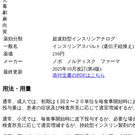
毒
劇
麻
向
覚
薬効分類
超速効型インスリンアナログ
一般名
インスリンアスパルト (遺伝子組換え)
薬価
216
円
メーカー
ノボ ノルディスク ファーマ
2025年10月改訂(第4版)
最終更新
添付文書のPDFはこちら
用法・用量
通常、成人では、初期は１回２〜２０単位を毎食事開始時に
投与量は、患者の症状及び検査所見に応じて適宜増減するが
通常、小児では、毎食事開始時に皮下投与するが、必要な場
検査所見に応じて適宜増減するが、持続型インスリン製剤の