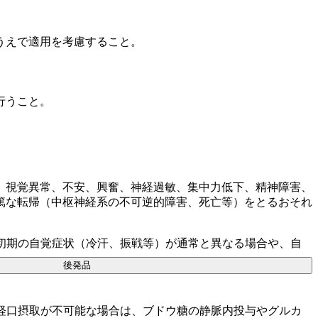
うえで適用を考慮すること。
行うこと。
、視覚異常、不安、興奮、神経過敏、集中力低下、精神障害、
篤な転帰（中枢神経系の不可逆的障害、死亡等）をとるおそれ
初期の自覚症状（冷汗、振戦等）が通常と異なる場合や、自
後発品
経口摂取が不可能な場合は、ブドウ糖の静脈内投与やグルカ