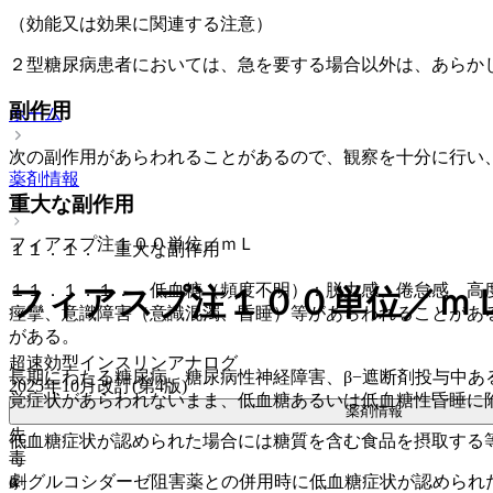
（効能又は効果に関連する注意）
２型糖尿病患者においては、急を要する場合以外は、あらか
副作用
ホーム
次の副作用があらわれることがあるので、観察を十分に行い
薬剤情報
重大な副作用
フィアスプ注１００単位／ｍＬ
１１．１． 重大な副作用
１１．１．１． 低血糖（頻度不明）：脱力感、倦怠感、高
フィアスプ注１００単位／ｍ
痙攣、意識障害（意識混濁、昏睡）等があらわれることがあ
がある。
超速効型インスリンアナログ
長期にわたる糖尿病、糖尿病性神経障害、β−遮断剤投与中
2025年10月改訂(第4版)
覚症状があらわれないまま、低血糖あるいは低血糖性昏睡に
薬剤情報
先
低血糖症状が認められた場合には糖質を含む食品を摂取する
毒
劇
α−グルコシダーゼ阻害薬との併用時に低血糖症状が認めら