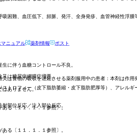
呼吸困難、血圧低下、頻脈、発汗、全身発疹、血管神経性浮腫
Rマニュアル
薬剤情報
ポスト
産生に伴う血糖コントロール不良。
化又は糖尿病網膜症増悪。
者又は食物の吸収を遅延させる薬剤服用中の患者：本剤は作用
ジストロフィー（皮下脂肪萎縮・皮下脂肪肥厚等）、アレルギ
ではありません。
注射部位反応／注入部位反応。
がある〔１１．１．１参照〕。
がある〔１１．１．１参照〕。
〕。