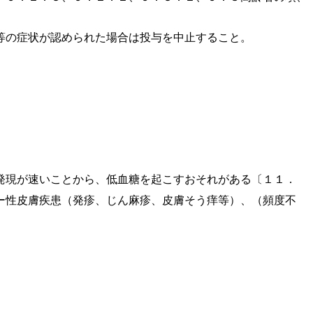
等の症状が認められた場合は投与を中止すること。
発現が速いことから、低血糖を起こすおそれがある〔１１．
ー性皮膚疾患（発疹、じん麻疹、皮膚そう痒等）、（頻度不