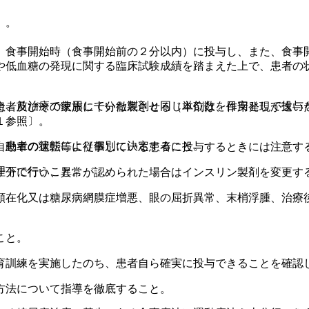
〕。
、食事開始時（食事開始前の２分以内）に投与し、また、食事
や低血糖の発現に関する臨床試験成績を踏まえた上で、患者の
合、前治療で使用していた製剤と同じ単位数を目安として投与
患者及びその家族に十分徹底させる（本剤は、作用発現が速い
１参照〕。
、患者の状態により個別に決定すること。
自動車の運転等に従事している患者に投与するときには注意す
理下で行うこと。
十分に行い、異常が認められた場合はインスリン製剤を変更す
顕在化又は糖尿病網膜症増悪、眼の屈折異常、末梢浮腫、治療
こと。
育訓練を実施したのち、患者自ら確実に投与できることを確認
方法について指導を徹底すること。