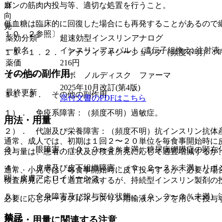
麻
ゴンの筋肉内投与等、適切な処置を行うこと。
向
低血糖は臨床的に回復した場合にも再発することがあるので
覚
１０．２参照〕。
薬効分類
超速効型インスリンアナログ
一般名
インスリンアスパルト (遺伝子組換え) 注射液
１１．１．２． アナフィラキシーショック（頻度不明）：
薬価
216
円
その他の副作用
メーカー
ノボ ノルディスク ファーマ
2025年10月改訂(第4版)
最終更新
１１．２． その他の副作用
添付文書のPDFはこちら
１）． 免疫系障害：（頻度不明）過敏症。
用法・用量
２）． 代謝及び栄養障害：（頻度不明）抗インスリン抗体
通常、成人では、初期は１回２〜２０単位を毎食事開始時に
３）． 眼障害：（０．２〜３％未満）糖尿病網膜症の顕在
投与量は、患者の症状及び検査所見に応じて適宜増減するが
４）． 皮膚及び皮下組織障害：（０．２〜３％未満）リポ
通常、小児では、毎食事開始時に皮下投与するが、必要な場
明）皮膚アミロイドーシス。
検査所見に応じて適宜増減するが、持続型インスリン製剤の
５）． 全身障害及び投与部位状態：（０．２〜３％未満）
必要に応じポータブルインスリン用輸液ポンプを用いて投与
禁忌
用法・用量に関連する注意