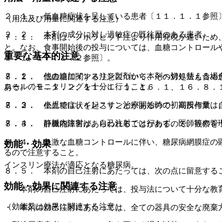
２．１． 低血糖症状を呈している患者〔１１．１．１参照
（用法及び用量に関連する注意）
２．２． 本剤の成分に対し過敏症の既往歴のある患者。
７．１． 本剤は、ノボラピッド注より作用発現が速いため
と。なお、食事開始後の投与については、血糖コントロール
重要な基本的注意
１．１、１７．１．２参照〕。
７．２． 他の追加インスリン製剤から本剤へ切り替える場
８．１． 低血糖に関する注意について、その対処法も含め
ロールのモニタリングを十分に行うこと。
ある）〔９．１．２、１１．１．１、１６．１、１６．８．
７．３． 小児では、インスリン治療開始時の初期投与量は
８．２． 低血糖症状を起こすことがあるので、高所作業、
７．４． 静脈内注射は、自己注射では行わず、医師等の管
８．３． 肝機能障害があらわれることがあるので、観察を
８．４． 急激な血糖コントロールに伴い、糖尿病網膜症の
効能・効果
るので注意すること。
インスリン療法が適応となる糖尿病。
８．５． 本剤の自己注射にあたっては、次の点に留意する
効能・効果に関連する注意
・ 本剤の自己注射にあたっては、投与法について十分な教
（効能又は効果に関連する注意）
・ 本剤の自己注射にあたっては、全ての器具の安全な廃棄