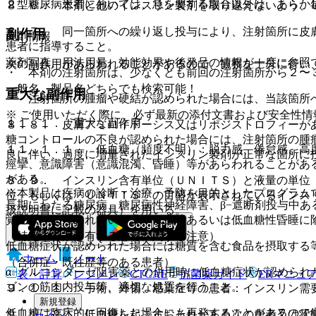
２型糖尿病患者においては、急を要する場合以外は、あらか
８．６． 本剤と他のインスリン製剤を取り違えないよう、
８．７． 同一箇所への繰り返し投与により、注射箇所に皮
副作用
薬剤情報
患者に指導すること。
薬剤写真、用法用量、効能効果や後発品の情報が一度に参照
次の副作用があらわれることがあるので、観察を十分に行い
・ 本剤の注射箇所は、少なくとも前回の注射箇所から２〜
一般名、製品名どちらでも検索可能！
重大な副作用
・ 注射箇所の腫瘤や硬結が認められた場合には、当該箇所
※ ご使用いただく際に、必ず最新の添付文書および安全性情
１１．１． 重大な副作用
８．８． 皮膚アミロイドーシス又はリポジストロフィーが
糖コントロールの不良が認められた場合には、注射箇所の腫
１１．１．１． 低血糖（頻度不明）：脱力感、倦怠感、高
良に伴い、過度に増量されたインスリン製剤が正常な箇所に
痙攣、意識障害（意識混濁、昏睡）等があらわれることがあ
がある。
８．９． インスリン含有単位（ＵＮＩＴＳ）と液量の単位
※本製品は疾病の診断・治療・予防を目的としたプログラム
位」もしくは「ＵＮＩＴＳ」の目盛が表示されているインス
長期にわたる糖尿病、糖尿病性神経障害、β−遮断剤投与中
扱説明書に記載の器具）を用いる。
覚症状があらわれないまま、低血糖あるいは低血糖性昏睡に
（特定の背景を有する患者に関する注意）
低血糖症状が認められた場合には糖質を含む食品を摂取する
ホーム
ノート
（合併症・既往歴等のある患者）
α−グルコシダーゼ阻害薬との併用時に低血糖症状が認めら
表・計算
レジメン
CTCAE
抗菌薬ガイド
ERマニュ
ゴンの筋肉内投与等、適切な処置を行うこと。
９．１．１． 手術、外傷、感染症等の患者：インスリン需
新規登録
低血糖は臨床的に回復した場合にも再発することがあるので
９．１．２． 低血糖を起こすおそれがある次の患者又は状