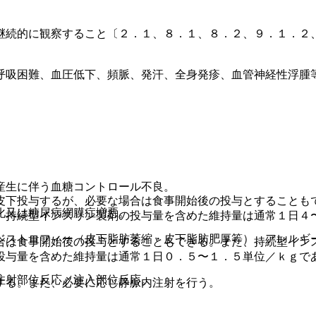
継続的に観察すること〔２．１、８．１、８．２、９．１．２
呼吸困難、血圧低下、頻脈、発汗、全身発疹、血管神経性浮腫
産生に伴う血糖コントロール不良。
皮下投与するが、必要な場合は食事開始後の投与とすることも
化又は糖尿病網膜症増悪。
、持続型インスリン製剤の投与量を含めた維持量は通常１日４
ジストロフィー（皮下脂肪萎縮・皮下脂肪肥厚等）、アレルギ
合は食事開始後の投与とすることもできる。また、持続型イン
投与量を含めた維持量は通常１日０．５〜１．５単位／ｋｇで
注射部位反応／注入部位反応。
する。また、必要に応じ静脈内注射を行う。