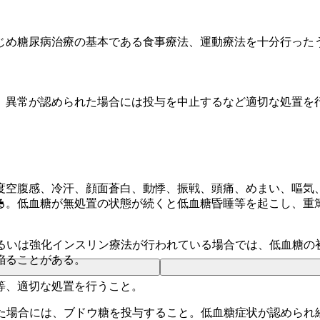
じめ糖尿病治療の基本である食事療法、運動療法を十分行った
、異常が認められた場合には投与を中止するなど適切な処置を
度空腹感、冷汗、顔面蒼白、動悸、振戦、頭痛、めまい、嘔気
Ｌ
る。低血糖が無処置の状態が続くと低血糖昏睡等を起こし、重
あるいは強化インスリン療法が行われている場合では、低血糖の
陥ることがある。
等、適切な処置を行うこと。
れた場合には、ブドウ糖を投与すること。低血糖症状が認められ