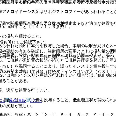
じめ糖尿病治療の基本である食事療法、運動療法を十分行った
毎回注射する前に本剤のラベル等を確認するよう患者に十分指
膚アミロイドーシス又はリポジストロフィーがあらわれること
でき、関連情報へ簡単にアクセスができます。
、異常が認められた場合には投与を中止するなど適切な処置を
３ｃｍ離すこと〔１４．１．３参照〕。
への投与を避けること。
報も併せてご確認下さい。
あらわれた箇所に本剤を投与した場合、本剤の吸収が妨げられ
瘤や硬結の有無を確認し、注射箇所の変更とともに投与量の調
度空腹感、冷汗、顔面蒼白、動悸、振戦、頭痛、めまい、嘔気
投与されたことにより、低血糖に至った例が報告されている）
る。低血糖が無処置の状態が続くと低血糖昏睡等を起こし、重
（ｍＬ）を混同することにより、誤ったインスリン量を投与す
ではありません。
リンバイアル専用注射器（持続皮下インスリン注入（ＣＳＩＩ
あるいは強化インスリン療法が行われている場合では、低血糖の
陥ることがある。
等、適切な処置を行うこと。
れた場合には、ブドウ糖を投与すること。低血糖症状が認められ
アル
薬剤情報
ポスト
要の変動が激しい。
継続的に観察すること〔２．１、８．１、８．２、９．１．２
態。