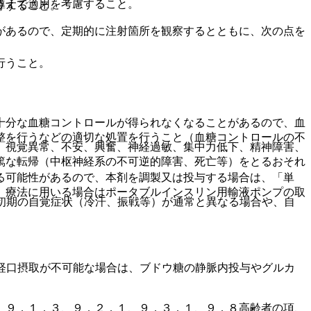
うえで適用を考慮すること。
導すること。
があるので、定期的に注射箇所を観察するとともに、次の点を
行うこと。
十分な血糖コントロールが得られなくなることがあるので、血
整を行うなどの適切な処置を行うこと（血糖コントロールの不
、視覚異常、不安、興奮、神経過敏、集中力低下、精神障害、
。
篤な転帰（中枢神経系の不可逆的障害、死亡等）をとるおそれ
る可能性があるので、本剤を調製又は投与する場合は、「単
）療法に用いる場合はポータブルインスリン用輸液ポンプの取
初期の自覚症状（冷汗、振戦等）が通常と異なる場合や、自
経口摂取が不可能な場合は、ブドウ糖の静脈内投与やグルカ
、９．１．３、９．２．１、９．３．１、９．８高齢者の項、