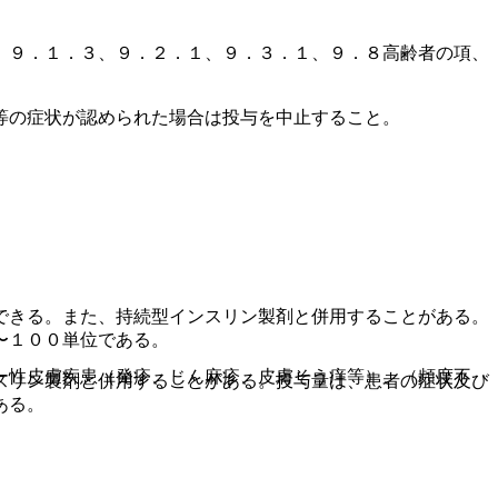
、９．１．３、９．２．１、９．３．１、９．８高齢者の項、
等の症状が認められた場合は投与を中止すること。
できる。また、持続型インスリン製剤と併用することがある。
〜１００単位である。
ー性皮膚疾患（発疹、じん麻疹、皮膚そう痒等）、（頻度不
スリン製剤と併用することがある。投与量は、患者の症状及び
ある。