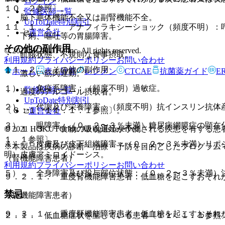
ログイン
１０．２参照〕。
監修医師一覧
・ 脳下垂体機能不全又は副腎機能不全。
UpToDate特別割引
１１．１．２． アナフィラキシーショック（頻度不明）：
運営会社
・ 下痢、嘔吐等の胃腸障害。
その他の副作用
© 2021 HOKUTO Inc. All rights reserved.
・ 飢餓状態、不規則な食事摂取。
利用規約
プライバシーポリシー
お問い合わせ
１１．２． その他の副作用
ホーム
表・計算
レジメン
CTCAE
抗菌薬ガイド
E
・ 激しい筋肉運動。
１）． 免疫系障害：（頻度不明）過敏症。
監修医師一覧
・ 過度のアルコール摂取者。
UpToDate特別割引
２）． 代謝及び栄養障害：（頻度不明）抗インスリン抗体
〔８．１、１１．１．１参照〕。
運営会社
３）． 眼障害：（０．２〜３％未満）糖尿病網膜症の顕在
© 2021 HOKUTO Inc. All rights reserved.
９．１．３． 食物の吸収遅延が予測される疾患を有する患
１．１参照〕。
４）． 皮膚及び皮下組織障害：（０．２〜３％未満）リポ
※本製品は疾病の診断・治療・予防を目的としたプログラム
明）皮膚アミロイドーシス。
（腎機能障害患者）
利用規約
プライバシーポリシー
お問い合わせ
５）． 全身障害及び投与部位状態：（０．２〜３％未満）
９．２．１． 重度腎機能障害患者：低血糖を起こすおそれ
禁忌
（肝機能障害患者）
９．３．１． 重度肝機能障害患者：低血糖を起こすおそれ
２．１． 低血糖症状を呈している患者〔１１．１．１参照