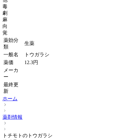
毒
劇
麻
向
覚
薬効分
生薬
類
一般名
トウガラシ
薬価
12.3
円
メーカ
ー
最終更
新
ホーム
薬剤情報
トチモトのトウガラシ