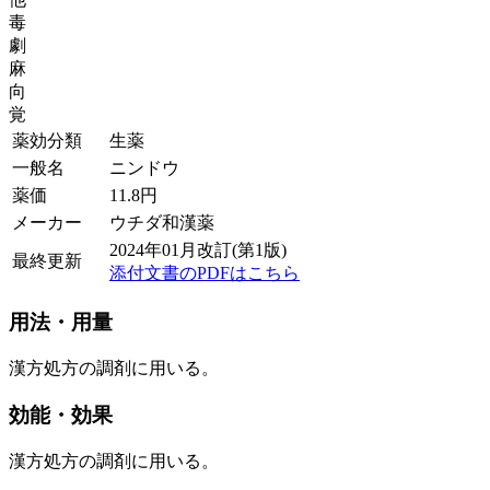
毒
劇
麻
向
覚
薬効分類
生薬
一般名
ニンドウ
薬価
11.8
円
メーカー
ウチダ和漢薬
2024年01月改訂(第1版)
最終更新
添付文書のPDFはこちら
用法・用量
漢方処方の調剤に用いる。
効能・効果
漢方処方の調剤に用いる。