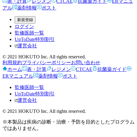
表・計算
レジメン
CTCAE
抗菌薬ガイド
ERマニュ
アル
薬剤情報
ポスト
新規登録
ログイン
監修医師一覧
UpToDate特別割引
運営会社
© 2021 HOKUTO Inc. All rights reserved.
利用規約
プライバシーポリシー
お問い合わせ
ホーム
表・計算
レジメン
CTCAE
抗菌薬ガイド
ERマニュアル
薬剤情報
ポスト
監修医師一覧
UpToDate特別割引
運営会社
© 2021 HOKUTO Inc. All rights reserved.
※本製品は疾病の診断・治療・予防を目的としたプログラム
ではありません。