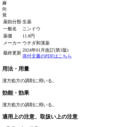
麻
向
覚
薬効分類
生薬
一般名
ニンドウ
薬価
11.8
円
メーカー
ウチダ和漢薬
2024年01月改訂(第1版)
最終更新
添付文書のPDFはこちら
用法・用量
漢方処方の調剤に用いる。
効能・効果
漢方処方の調剤に用いる。
適用上の注意、取扱い上の注意