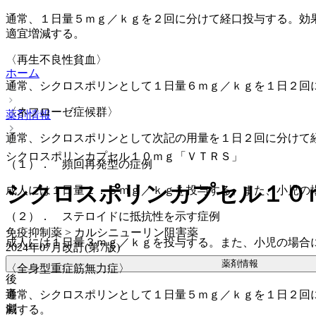
通常、１日量５ｍｇ／ｋｇを２回に分けて経口投与する。効
適宜増減する。
〈再生不良性貧血〉
ホーム
通常、シクロスポリンとして１日量６ｍｇ／ｋｇを１日２回
〈ネフローゼ症候群〉
薬剤情報
通常、シクロスポリンとして次記の用量を１日２回に分けて
シクロスポリンカプセル１０ｍｇ「ＶＴＲＳ」
（１）． 頻回再発型の症例
シクロスポリンカプセル１０
成人には１日量１．５ｍｇ／ｋｇを投与する。また、小児の
（２）． ステロイドに抵抗性を示す症例
免疫抑制薬 > カルシニューリン阻害薬
成人には１日量３ｍｇ／ｋｇを投与する。また、小児の場合
2024年07月改訂(第7版)
薬剤情報
〈全身型重症筋無力症〉
後
毒
通常、シクロスポリンとして１日量５ｍｇ／ｋｇを１日２回
劇
減する。