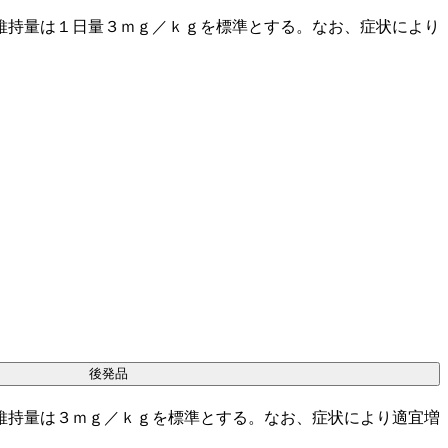
維持量は１日量３ｍｇ／ｋｇを標準とする。なお、症状により
。
後発品
維持量は３ｍｇ／ｋｇを標準とする。なお、症状により適宜増