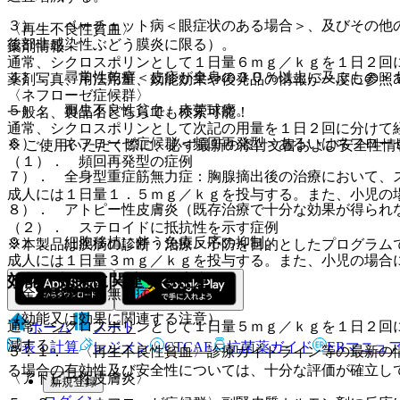
３）． ベーチェット病＜眼症状のある場合＞、及びその他
〈再生不良性貧血〉
後部非感染性ぶどう膜炎に限る）。
薬剤情報
通常、シクロスポリンとして１日量６ｍｇ／ｋｇを１日２回
４）． 尋常性乾癬＜皮疹が全身の３０％以上に及ぶもの＞
薬剤写真、用法用量、効能効果や後発品の情報が一度に参照
〈ネフローゼ症候群〉
５）． 再生不良性貧血、赤芽球癆。
一般名、製品名どちらでも検索可能！
通常、シクロスポリンとして次記の用量を１日２回に分けて
６）． ネフローゼ症候群＜頻回再発型＞あるいはネフロー
※ ご使用いただく際に、必ず最新の添付文書および安全性情
（１）． 頻回再発型の症例
７）． 全身型重症筋無力症：胸腺摘出後の治療において、
成人には１日量１．５ｍｇ／ｋｇを投与する。また、小児の
８）． アトピー性皮膚炎（既存治療で十分な効果が得られ
（２）． ステロイドに抵抗性を示す症例
９）． 細胞移植に伴う免疫反応の抑制。
※本製品は疾病の診断・治療・予防を目的としたプログラム
成人には１日量３ｍｇ／ｋｇを投与する。また、小児の場合
効能・効果に関連する注意
〈全身型重症筋無力症〉
（効能又は効果に関連する注意）
通常、シクロスポリンとして１日量５ｍｇ／ｋｇを１日２回
ホーム
ノート
減する。
表・計算
レジメン
CTCAE
抗菌薬ガイド
ERマニュ
５．１． 〈再生不良性貧血〉診療ガイドライン等の最新の
る場合の有効性及び安全性については、十分な評価が確立し
〈アトピー性皮膚炎〉
新規登録