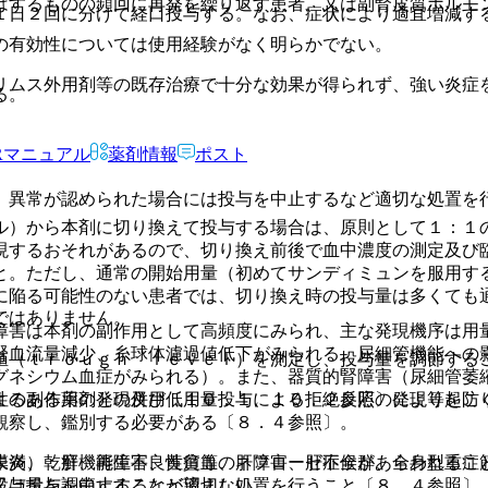
はするものの頻回に再発を繰り返す患者、又は副腎皮質ホルモ
１日２回に分けて経口投与する。なお、症状により適宜増減す
の有効性については使用経験がなく明らかでない。
リムス外用剤等の既存治療で十分な効果が得られず、強い炎症
る。
Rマニュアル
薬剤情報
ポスト
、異常が認められた場合には投与を中止するなど適切な処置を
ル）から本剤に切り換えて投与する場合は、原則として１：１
現するおそれがあるので、切り換え前後で血中濃度の測定及び
と。ただし、通常の開始用量（初めてサンディミュンを服用す
に陥る可能性のない患者では、切り換え時の投与量は多くても
ではありません。
〕。
障害は本剤の副作用として高頻度にみられ、主な発現機序は用
腎血流量減少、糸球体濾過値低下がみられる。尿細管機能への
値（ｔｒｏｕｇｈ ｌｅｖｅｌ）を測定し、投与量を調節する
グネシウム血症がみられる）。また、器質的腎障害（尿細管萎
よる副作用の発現及び低用量投与による拒絶反応の発現等を防
性のある薬剤との併用〔１０．１、１０．２参照〕により起こ
観察し、鑑別する必要がある〔８．４参照〕。
膜炎、乾癬、再生不良性貧血、ネフローゼ症候群、全身型重症
未満）：肝機能障害、黄疸等の肝障害、肝不全があらわれるこ
投与量を調節することが望ましい。
又は投与を中止するなど適切な処置を行うこと〔８．４参照〕