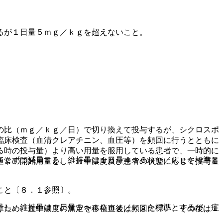
るが１日量５ｍｇ／ｋｇを超えないこと。
の比（ｍｇ／ｋｇ／日）で切り換えて投与するが、シクロスポ
臨床検査（血清クレアチニン、血圧等）を頻回に行うとともに
る時の投与量）より高い用量を服用している患者で、一時的に
ｋｇずつ減量する。維持量は１日量４〜６ｍｇ／ｋｇを標準と
通常の開始用量とし、血中濃度及び患者の状態に応じて投与量
こと〔８．１参照〕。
量し、維持量は１日量５〜１０ｍｇ／ｋｇを標準とするが、症
ぐため、血中濃度の測定を移植直後は頻回に行い、その後は１