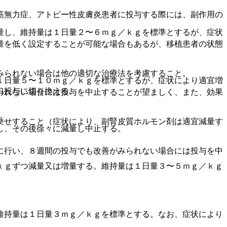
筋無力症、アトピー性皮膚炎患者に投与する際には、副作用の
量し、維持量は１日量２〜６ｍｇ／ｋｇを標準とするが、症状
量を低く設定することが可能な場合もあるが、移植患者の状態
みられない場合は他の適切な治療法を考慮すること。
１日量５〜１０ｍｇ／ｋｇを標準とするが、症状により適宜増
口投与に切り換える。
われない場合には投与を中止することが望ましく、また、効果
乗せすること（症状により、副腎皮質ホルモン剤は適宜減量す
し、その後徐々に減量し中止する。
に行い、８週間の投与でも改善がみられない場合には投与を中
ｋｇずつ減量又は増量する。維持量は１日量３〜５ｍｇ／ｋｇ
維持量は１日量３ｍｇ／ｋｇを標準とする。なお、症状により