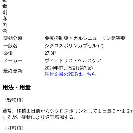
毒
劇
麻
向
覚
薬効分類
免疫抑制薬 > カルシニューリン阻害薬
一般名
シクロスポリンカプセル (2)
薬価
27.3
円
メーカー
ヴィアトリス・ヘルスケア
2024年07月改訂(第7版)
最終更新
添付文書のPDFはこちら
用法・用量
〈腎移植〉
通常、移植１日前からシクロスポリンとして１日量９〜１２
するが、症状により適宜増減する。
〈肝移植〉