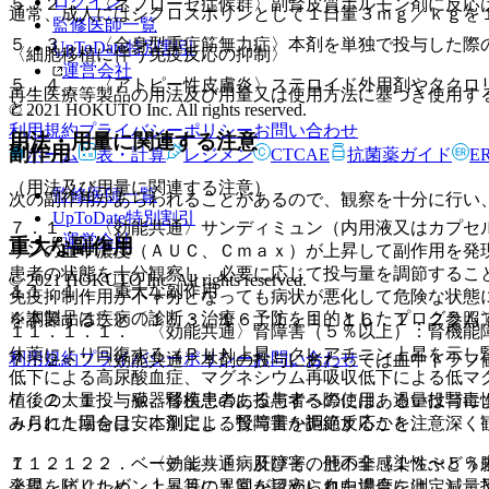
ログイン
５．２． 〈ネフローゼ症候群〉副腎皮質ホルモン剤に反応
通常、成人にはシクロスポリンとして１日量３ｍｇ／ｋｇを
監修医師一覧
５．３． 〈全身型重症筋無力症〉本剤を単独で投与した際
UpToDate特別割引
〈細胞移植に伴う免疫反応の抑制〉
運営会社
５．４． 〈アトピー性皮膚炎〉ステロイド外用剤やタクロ
再生医療等製品の用法及び用量又は使用方法に基づき使用す
と。
© 2021 HOKUTO Inc. All rights reserved.
利用規約
プライバシーポリシー
お問い合わせ
用法・用量に関連する注意
副作用
ホーム
表・計算
レジメン
CTCAE
抗菌薬ガイド
E
（用法及び用量に関連する注意）
監修医師一覧
次の副作用があらわれることがあるので、観察を十分に行い
UpToDate特別割引
７．１． 〈効能共通〉サンディミュン（内用液又はカプセ
運営会社
重大な副作用
リンの血中濃度（ＡＵＣ、Ｃｍａｘ）が上昇して副作用を発
患者の状態を十分観察し、必要に応じて投与量を調節するこ
© 2021 HOKUTO Inc. All rights reserved.
１１．１． 重大な副作用
免疫抑制作用が不十分となっても病状が悪化して危険な状態
※本製品は疾病の診断・治療・予防を目的としたプログラム
を調節すること〔１．３、１６．１．１、１６．１．２参照
１１．１．１． 〈効能共通〉腎障害（５％以上）：腎機能
休薬により回復する（ＢＵＮ上昇、クレアチニン上昇を示し
利用規約
プライバシーポリシー
お問い合わせ
７．２． 〈効能共通〉本剤の投与にあたっては血中トラフ
低下による高尿酸血症、マグネシウム再吸収低下による低マ
７．２．１． 臓器移植患者に投与する際には、過量投与に
植後の大量投与や、腎疾患のある患者への使用あるいは腎毒
ヵ月に１回を目安に測定し、投与量を調節すること。
みられた場合は、本剤による腎障害か拒絶反応かを注意深く
７．２．２． ベーチェット病及びその他の非感染性ぶどう
１１．１．２． 〈効能共通〉肝障害、肝不全（１％〜５％
発現を防ぐため、１ヵ月に１回を目安に血中濃度を測定し、
上昇、ビリルビン上昇等の異常が認められた場合には、減量