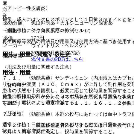
麻
〈アトピー性皮膚炎〉
向
覚
通常、成人にはシクロスポリンとして１日量３ｍｇ／ｋｇを
薬効分類
免疫抑制薬 > カルシニューリン阻害薬
一般名
シクロスポリンカプセル (2)
〈細胞移植に伴う免疫反応の抑制〉
薬価
27.3
円
再生医療等製品の用法及び用量又は使用方法に基づき使用す
メーカー
ヴィアトリス・ヘルスケア
2024年07月改訂(第7版)
用法・用量に関連する注意
最終更新
添付文書のPDFはこちら
（用法及び用量に関連する注意）
用法・用量
７．１． 〈効能共通〉サンディミュン（内用液又はカプセ
リンの血中濃度（ＡＵＣ、Ｃｍａｘ）が上昇して副作用を発
〈腎移植〉
患者の状態を十分観察し、必要に応じて投与量を調節するこ
通常、移植１日前からシクロスポリンとして１日量９〜１２
免疫抑制作用が不十分となっても病状が悪化して危険な状態
するが、症状により適宜増減する。
を調節すること〔１．３、１６．１．１、１６．１．２参照
〈肝移植〉
７．２． 〈効能共通〉本剤の投与にあたっては血中トラフ
通常、移植１日前からシクロスポリンとして１日量１４〜１
７．２．１． 臓器移植患者に投与する際には、過量投与に
状により適宜増減する。
ヵ月に１回を目安に測定し、投与量を調節すること。