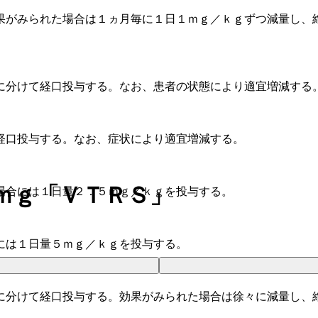
果がみられた場合は１ヵ月毎に１日１ｍｇ／ｋｇずつ減量し、
に分けて経口投与する。なお、患者の状態により適宜増減する
経口投与する。なお、症状により適宜増減する。
ｍｇ「ＶＴＲＳ」
場合には１日量２．５ｍｇ／ｋｇを投与する。
には１日量５ｍｇ／ｋｇを投与する。
に分けて経口投与する。効果がみられた場合は徐々に減量し、