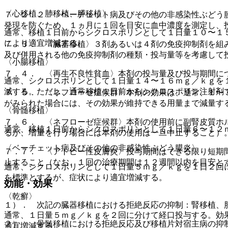
〈心移植、肺移植、膵移植〉
７．２．２． ベーチェット病及びその他の非感染性ぶどう
発現を防ぐため、１ヵ月に１回を目安に血中濃度を測定し、
通常、移植１日前からシクロスポリンとして１日量１０〜１
により適宜増減する。
７．３． 〈臓器移植〉３剤あるいは４剤の免疫抑制剤を組
及び併用される他の免疫抑制剤の種類・投与量等を考慮して
〈小腸移植〉
７．４． 〈再生不良性貧血〉本剤の投与量及び投与期間に
通常、シクロスポリンとして１日量１４〜１６ｍｇ／ｋｇを
減する。ただし、通常移植１日前からシクロスポリン注射剤
７．５． 〈ネフローゼ症候群〉本剤の効果は、通常、１〜
がみられた場合には、その効果が維持できる用量まで減量す
〈骨髄移植〉
７．６． 〈ネフローゼ症候群〉本剤の使用前に副腎皮質ホ
通常、移植１日前からシクロスポリンとして１日量６〜１２
るが、増量を行う場合には本剤の使用は一旦中止すること）
〈ベーチェット病及びその他の非感染性ぶどう膜炎〉
７．７． 〈アトピー性皮膚炎〉投与期間はできる限り短期
止すること（なお、１回の治療期間は１２週間以内を目安と
通常、シクロスポリンとして１日量５ｍｇ／ｋｇを１日２回
を標準とするが、症状により適宜増減する。
効能・効果
〈乾癬〉
１）． 次記の臓器移植における拒絶反応の抑制：腎移植、
通常、１日量５ｍｇ／ｋｇを２回に分けて経口投与する。効
２）． 骨髄移植における拒絶反応及び移植片対宿主病の抑
適宜増減する。