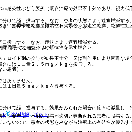
の非感染性ぶどう膜炎（既存治療で効果不十分であり、視力低
に分けて経口投与する。なお、患者の状態により適宜増減する
あるいは尋常性乾癬＜難治性＞の場合、膿疱性乾癬、乾癬性紅
でき、関連情報へ簡単にアクセスができます。
経口投与する。なお、症状により適宜増減する。
ゼ症候群＜ステロイドに抵抗性を示す場合＞。
報も併せてご確認下さい。
ステロイド剤の投与が効果不十分、又は副作用により困難な場
場合には１日量２．５ｍｇ／ｋｇを投与する。
ない患者）。
ではありません。
には１日量５ｍｇ／ｋｇを投与する。
に分けて経口投与する。効果がみられた場合は徐々に減量し、
アル
薬剤情報
ポスト
情報を参考に、本剤の投与が適切と判断される患者に投与する
ていないので、患者の状態をみながら治療上の有益性が優先す