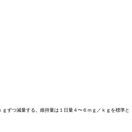
ｋｇずつ減量する。維持量は１日量４〜６ｍｇ／ｋｇを標準と