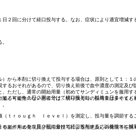
１日２回に分けて経口投与する。なお、症状により適宜増減す
る。
ル）から本剤に切り換えて投与する場合は、原則として１：１
現するおそれがあるので、切り換え前後で血中濃度の測定及び
と。ただし、通常の開始用量（初めてサンディミュンを服用す
ｍｇ／ｋｇを１日２回に分けて経口投与し、以後１日２ｍｇ／
に陥る可能性のない患者では、切り換え時の投与量は多くても
〕。
値（ｔｒｏｕｇｈ ｌｅｖｅｌ）を測定し、投与量を調節する
６ｍｇ／ｋｇを１日２回に分けて経口投与する。以後徐々に減
よる副作用の発現及び低用量投与による拒絶反応の発現等を防