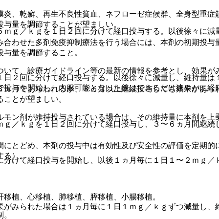
膜炎、乾癬、再生不良性貧血、ネフローゼ症候群、全身型重症
投与量を調節することが望ましい。
５ｍｇ／ｋｇを１日２回に分けて経口投与する。以後徐々に減
み合わせた多剤免疫抑制療法を行う場合には、本剤の初期投与
投与量を調節すること。
ついて、診療ガイドライン等の最新の情報を参考とし、効果が
１日２回に分けて経口投与する。以後徐々に減量し、維持量は
で投与を開始し、内服可能となった後はできるだけ速やかに経
３ヵ月であらわれるが、３ヵ月以上継続投与しても効果があら
ることが望ましい。
ルモン剤が維持投与されている場合は、その維持量に本剤を上
ｍｇ／ｋｇを１日２回に分けて経口投与し、３〜６ヵ月間継続
。
間にとどめ、本剤の投与中は有効性及び安全性の評価を定期的
する）。
に分けて経口投与を開始し、以後１ヵ月毎に１日１〜２ｍｇ／
肝移植、心移植、肺移植、膵移植、小腸移植。
果がみられた場合は１ヵ月毎に１日１ｍｇ／ｋｇずつ減量し、
制。