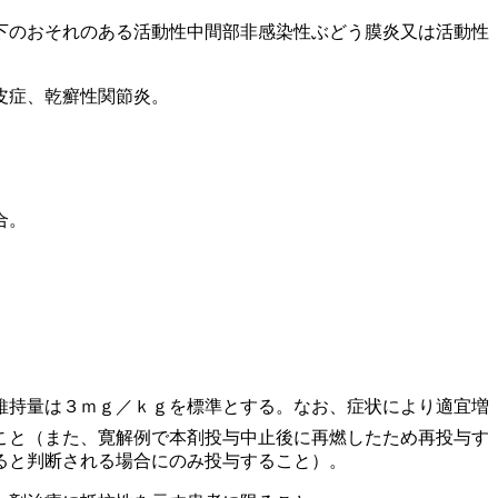
下のおそれのある活動性中間部非感染性ぶどう膜炎又は活動性
。
皮症、乾癬性関節炎。
合。
維持量は３ｍｇ／ｋｇを標準とする。なお、症状により適宜増
こと（また、寛解例で本剤投与中止後に再燃したため再投与す
ると判断される場合にのみ投与すること）。