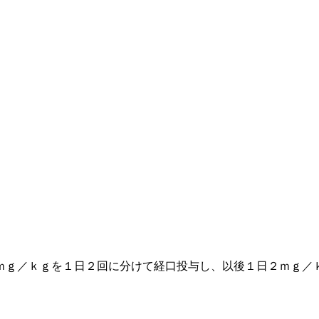
ｍｇ／ｋｇを１日２回に分けて経口投与し、以後１日２ｍｇ／