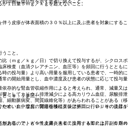
ン剤治療に抵抗性を示す患者に限ること。
るが１日量５ｍｇ／ｋｇを超えないこと。
を伴う皮疹が体表面積の３０％以上に及ぶ患者を対象にするこ
行うこと。
の比（ｍｇ／ｋｇ／日）で切り換えて投与するが、シクロスポ
臨床検査（血清クレアチニン、血圧等）を頻回に行うとともに
る時の投与量）より高い用量を服用している患者で、一時的に
通常の開始用量とし、血中濃度及び患者の状態に応じて投与量
量依存的な腎血管収縮作用によると考えられ、通常、減量又は
影響としてカリウム排泄減少による高カリウム血症、尿酸排泄
こと〔８．１参照〕。
縮、細動脈病変、間質線維化等）があらわれることがある（移
ぐため、血中濃度の測定を移植直後は頻回に行い、その後は１
りやすい）。なお、腎移植後にクレアチニン、ＢＵＮの上昇が
筋無力症、アトピー性皮膚炎患者に投与する際には、副作用の
とがあるので、ＡＳＴ上昇、ＡＬＴ上昇、ＡＬＰ上昇、ＬＤＨ
。