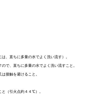
には、直ちに多量の水でよく洗い流す）。
すので、直ちに多量の水でよく洗い流すこと。
又は接触を避けること。
こと（引火点約４４℃）。