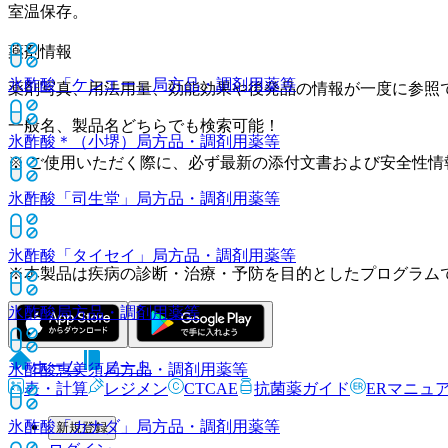
室温保存。
薬剤情報
氷酢酸「ケンエー」
局方品・調剤用薬等
薬剤写真、用法用量、効能効果や後発品の情報が一度に参照
一般名、製品名どちらでも検索可能！
氷酢酸＊（小堺）
局方品・調剤用薬等
※ ご使用いただく際に、必ず最新の添付文書および安全性情
氷酢酸「司生堂」
局方品・調剤用薬等
氷酢酸「タイセイ」
局方品・調剤用薬等
※本製品は疾病の診断・治療・予防を目的としたプログラム
氷酢酸
局方品・調剤用薬等
ホーム
ノート
氷酢酸恵美須
局方品・調剤用薬等
表・計算
レジメン
CTCAE
抗菌薬ガイド
ERマニュ
氷酢酸「カナダ」
局方品・調剤用薬等
新規登録