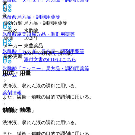
麻
向
覚
氷酢酸
局方品・調剤用薬等
薬効分類
局方品・調剤用薬等
一般名
氷酢酸
氷酢酸恵美須
局方品・調剤用薬等
薬価
10.2
円
メーカー
東豊薬品
氷酢酸「カナダ」
局方品・調剤用薬等
2024年03月改訂(第1版)
最終更新
添付文書のPDFはこちら
氷酢酸「ニッコー」
局方品・調剤用薬等
用法・用量
ホーム
洗浄液、収れん液の調剤に用いる。
薬剤情報
また、緩衝・矯味の目的で調剤に用いる。
効能・効果
氷酢酸「東豊」
洗浄液、収れん液の調剤に用いる。
また、緩衝・矯味の目的で調剤に用いる。