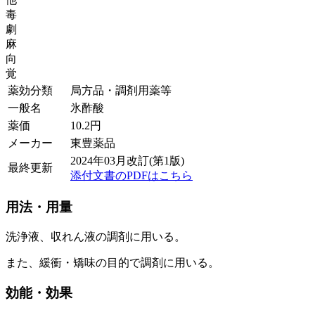
毒
劇
麻
向
覚
薬効分類
局方品・調剤用薬等
一般名
氷酢酸
薬価
10.2
円
メーカー
東豊薬品
2024年03月改訂(第1版)
最終更新
添付文書のPDFはこちら
用法・用量
洗浄液、収れん液の調剤に用いる。
また、緩衝・矯味の目的で調剤に用いる。
効能・効果