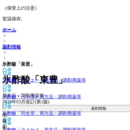
（保管上の注意）
室温保存。
ホーム
ホーム
薬剤情報
薬剤情報
氷酢酸「東豊」
氷酢酸「東豊」
氷酢酸「東豊」
氷酢酸「ケンエー」
局方品・調剤用薬等
局方品・調剤用薬等
氷酢酸＊（小堺）
局方品・調剤用薬等
2024年03月改訂(第1版)
薬剤情報
氷酢酸「司生堂」
局方品・調剤用薬等
他
毒
劇
氷酢酸「タイセイ」
局方品・調剤用薬等