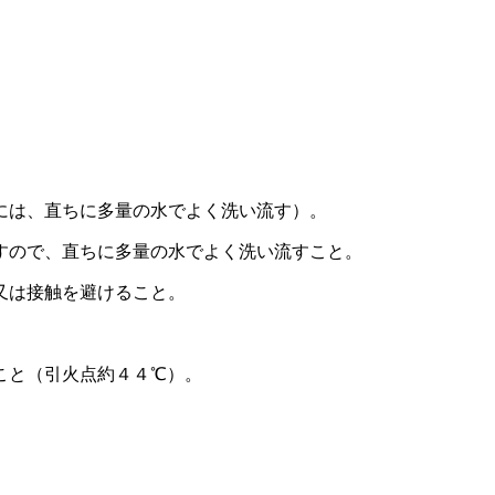
には、直ちに多量の水でよく洗い流す）。
すので、直ちに多量の水でよく洗い流すこと。
又は接触を避けること。
こと（引火点約４４℃）。