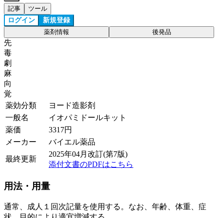
記事
ツール
ログイン
新規登録
薬剤情報
後発品
先
毒
劇
麻
向
覚
薬効分類
ヨード造影剤
一般名
イオパミドールキット
薬価
3317
円
メーカー
バイエル薬品
2025年04月改訂(第7版)
最終更新
添付文書のPDFはこちら
用法・用量
通常、成人１回次記量を使用する。なお、年齢、体重、症
状、目的により適宜増減する。