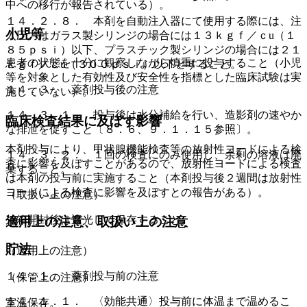
中への移行が報告されている）。
１４．２．８． 本剤を自動注入器にて使用する際には、注
小児等
入圧力はガラス製シリンジの場合には１３ｋｇｆ／ｃu（１
８５ｐｓｉ）以下、プラスチック製シリンジの場合には２１
患者の状態を十分に観察しながら慎重に投与すること（小児
ｋｇｆ／ｃu（３００ｐｓｉ）以下とすること。
等を対象とした有効性及び安全性を指標とした臨床試験は実
１４．３． 薬剤投与後の注意
施していない）。
１４．３．１． 投与後は水分補給を行い、造影剤の速やか
臨床検査結果に及ぼす影響
な排泄を促すこと〔８．６、９．１．１５参照〕。
本剤投与により、甲状腺機能検査等の放射性ヨードによる検
１４．３．２． １回の検査にのみ使用し、余剰の溶液は廃
査に影響を及ぼすことがあるので、放射性ヨードによる検査
棄すること。
は本剤の投与前に実施すること（本剤投与後２週間は放射性
ヨードによる検査に影響を及ぼすとの報告がある）。
（取扱い上の注意）
外箱開封後は遮光して保存すること。
適用上の注意、取扱い上の注意
貯法
（適用上の注意）
１４．１． 薬剤投与前の注意
（保管上の注意）
１４．１．１． 〈効能共通〉投与前に体温まで温めるこ
室温保存。