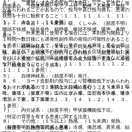
８．４． 重篤な遅発性副作用（遅発性ショックを含む）等
顔面蒼白、（頻度不明）チアノーゼ、動悸、不整脈、虚脱、
があらわれることがあるので、投与中及び投与後も、患者の
徐脈。
状態を十分に観察すること〔１．１、１１．１．１、１１．
１．２、１１．１．１１参照〕。
３）． 呼吸器：（１％未満）咳、くしゃみ、（頻度不明）
咽頭不快感、喘息発作、頻呼吸、喉頭不快感、嗄声、鼻閉、
８．５． 外来患者に使用する場合には、本剤投与開始より
鼻汁。
１時間〜数日後にも遅発性副作用の発現の可能性があること
を患者に説明した上で、発疹、発赤、じん麻疹、悪心、嘔
４）． 精神神経系：（１％以上）閃光感、（１％未満）頭
吐、血圧低下、頭痛等の副作用と思われる症状が発現した場
痛、めまい、羞明感、しびれ（しびれ感）、（頻度不明）あ
合には、速やかに主治医に連絡するように指示するなど適切
くび、不安感、振戦、一過性盲等の視力障害、意識レベル低
な対応をとること〔１．１、１１．１．１、１１．１．２、
下、錯感覚（ピリピリ感等）。
１１．１．１１参照〕。
５）． 自律神経系：（頻度不明）発汗。
８．６． ヨード造影剤の投与により腎機能低下があらわれ
６）． 消化器：（１％以上）口渇、悪心、（１％未満）嘔
るおそれがあるので、適切な水分補給を行うこと〔９．１．
吐、腹痛、（頻度不明）口内にがみ感、口腔内不快感、唾液
５、９．１．１０、９．１．１３、９．１．１５、９．２．
増加、下痢、耳下腺腫大。
１、９．２．２、１１．１．３、１４．１．２、１４．３．
１参照〕。
７）． 内分泌系：（頻度不明）甲状腺機能低下症。
（特定の背景を有する患者に関する注意）
８）． その他：（１％以上）熱感、（１％未満）発熱、
（頻度不明）胸内苦悶感、悪寒、冷感、倦怠感、異常感、結
（合併症・既往歴等のある患者）