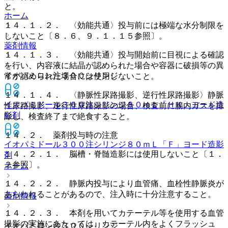
と。
ホーム
１４．１．２． 〈効能共通〉投与前には極端な水分制限を
しないこと〔８．６、９．１．１５参照〕。
薬剤情報
１４．１．３． 〈効能共通〉投与開始前に目視による確認
を行い、内容液に結晶が認められた場合や容器に破損等の異
イオパミロン注３００シリンジ
常が認められた場合には使用しないこと。
１４．１．４． 〈静脈性尿路撮影、逆行性尿路撮影〉静脈
イオパミドール３００注シリンジ８０ｍＬ「ＨＫ」
ヨード造
性尿路撮影、逆行性尿路撮影の場合、検査前に腸内ガスを排
影剤
除し、検査終了まで絶食すること。
１４．２． 薬剤投与時の注意
イオパミドール３００注シリンジ８０ｍＬ「Ｆ」
ヨード造影
１４．２．１． 脳槽・脊髄造影には使用しないこと〔１．
剤
２参照〕。
ホーム
１４．２．２． 静脈内投与により血管痛、血栓性静脈炎が
あらわれることがあるので、注入時に十分注意すること。
薬剤情報
１４．２．３． 本剤を用いてカテーテル等を使用する血管
撮影の実施にあたっては、カテーテル内をよくフラッシュ
イオパミロン注３００シリンジ