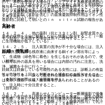
ので、本剤を使用する場合は、ビグアナイド系糖尿病用剤の
し、また、注入器やカテーテル内で本剤と血液とを長時間に
投与を一時的に中止するなど適切な処置を行うこと（ビグア
わたって接触させることは避け、直ちに使用すること（非イ
ナイド系糖尿病用剤の腎排泄が減少し、血中濃度が上昇する
オン性造影剤（本剤を含む）の血液凝固抑制作用はイオン性
と考えられている）］。
造影剤に比較して弱いとのｉｎ ｖｉｔｒｏ試験の報告があ
る）。
高齢者
１４．２．４． 他の薬剤（抗ヒスタミン剤、副腎皮質ホル
患者の状態を十分に観察しながら慎重に投与すること（一般
モン剤等）を併用する場合は別々に投与すること。
に生理機能が低下している）。
１４．２．５． 注入装置の洗浄が不十分な場合には、注入
妊婦・授乳婦
器内部に付着する残存液に由来する銅イオン溶出等によっ
て、生成物（緑色等に着色）を生じるおそれがあるので、使
（妊婦）
い捨て以外の器具を用いる場合には内部の汚れに注意し、洗
浄、滅菌を十分に行うこと。
妊婦又は妊娠している可能性のある女性には、診断上の有益
性が危険性を上回ると判断される場合にのみ投与すること
１４．２．６． 誤って血管外に造影剤を漏出させた場合に
（本剤投与の際にはＸ線照射を伴う）。
は発赤、腫脹、水疱、血管痛等があらわれることがあるの
で、注入時に十分注意すること。
（授乳婦）
１４．２．７． 高速らせんコンピューター断層撮影で撮像
診断上の有益性及び母乳栄養の有益性を考慮し、授乳の継続
する際、４ｍＬ／秒を超える投与速度の安全性は確立されて
又は中止を検討すること（動物（ラット静脈内投与）で乳汁
いない〔１７．１．４、１７．１．５参照〕。