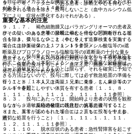
る自己調節メカニズムが機能できず、症状が悪化するおそれ
９．１．６． テタニーのある患者：診断上やむを得ないと
がある］〔９．１．１４参照〕。
判断される場合を除き、投与しないこと（血中カルシウム低
下により、症状が悪化するおそれがある）。
重要な基本的注意
９．１．７． 褐色細胞腫又はパラガングリオーマの患者及
８．１． ショック等の発現に備え、十分な問診を行うこと
びその疑いのある患者：診断上やむを得ないと判断される場
〔１．１、２．１、９．１．８、９．１．９、１１．１．
合を除き、投与しないこと（やむをえず造影検査を実施する
１、１１．１．２、１１．１．１１参照〕。
場合には静脈確保の上、フェントラミンメシル酸塩等のα遮
断薬及びプロプラノロール塩酸塩等のβ遮断薬の十分な量を
８．２． 投与量と投与方法の如何にかかわらず過敏反応を
用意するなど、これらの発作に対処できるよう十分な準備を
示すことがある（本剤によるショック等の重篤な副作用は、
行い、慎重に投与すること）、血圧上昇、頻脈、不整脈等の
ヨード過敏反応によるものとは限らず、それを確実に予知で
発作が起こるおそれがある。
きる方法はないので、投与に際しては必ず救急処置の準備を
行うこと）〔１．１、１１．１．１、１１．１．２、１１．
９．１．８． 本人又は両親、兄弟に発疹、じん麻疹等のア
１．１１参照〕。
レルギーを起こしやすい体質を有する患者〔１．１、８．
１、１１．１．１、１１．１．２、１１．１．１１参照〕。
８．３． 投与にあたっては、開始時より患者の状態を観察
しながら、過敏反応の発現に注意し、慎重に投与すること
９．１．９． 薬物過敏症の既往歴のある患者〔１．１、
（また、異常が認められた場合には、直ちに投与を中止し、
８．１、１１．１．１、１１．１．２、１１．１．１１参
適切な処置を行うこと）〔１．１、１１．１．１、１１．
照〕。
１．２、１１．１．１１参照〕。
９．１．１０． 脱水症状のある患者：急性腎障害を起こす