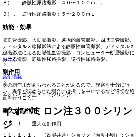
８）． 静脈性尿路撮影：４０〜１００ｍＬ。
９）． 逆行性尿路撮影：５〜２００ｍＬ。
効能・効果
脳血管撮影、大動脈撮影、選択的血管撮影、四肢血管撮影、
ディジタルＸ線撮影法による静脈性血管撮影、ディジタルＸ
線撮影法による動脈性血管撮影、コンピューター断層撮影に
ホーム
おける造影、静脈性尿路撮影、逆行性尿路撮影。
副作用
薬剤情報
次の副作用があらわれることがあるので、観察を十分に行
い、異常が認められた場合には投与を中止するなど適切な処
イオパミロン注３００シリンジ
置を行うこと。
イオパミロン注３００シリン
重大な副作用
ジ
１１．１． 重大な副作用
１１．１．１． 〈効能共通〉ショック（頻度不明）：ショ