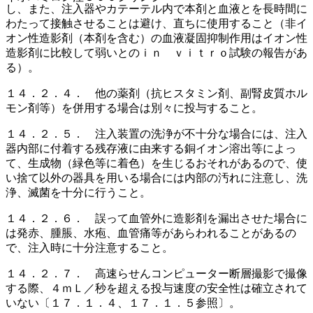
し、また、注入器やカテーテル内で本剤と血液とを長時間に
わたって接触させることは避け、直ちに使用すること（非イ
オン性造影剤（本剤を含む）の血液凝固抑制作用はイオン性
造影剤に比較して弱いとのｉｎ ｖｉｔｒｏ試験の報告があ
る）。
１４．２．４． 他の薬剤（抗ヒスタミン剤、副腎皮質ホル
モン剤等）を併用する場合は別々に投与すること。
１４．２．５． 注入装置の洗浄が不十分な場合には、注入
器内部に付着する残存液に由来する銅イオン溶出等によっ
て、生成物（緑色等に着色）を生じるおそれがあるので、使
い捨て以外の器具を用いる場合には内部の汚れに注意し、洗
浄、滅菌を十分に行うこと。
１４．２．６． 誤って血管外に造影剤を漏出させた場合に
は発赤、腫脹、水疱、血管痛等があらわれることがあるの
で、注入時に十分注意すること。
１４．２．７． 高速らせんコンピューター断層撮影で撮像
する際、４ｍＬ／秒を超える投与速度の安全性は確立されて
いない〔１７．１．４、１７．１．５参照〕。