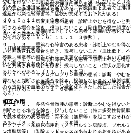
やむを得ないと判断される場合を除き、投与しないこと（本
９．１．１． 一般状態の極度に悪い患者：診断上やむを得
剤の主たる排泄臓器は腎臓であり、腎機能低下患者では排泄
ないと判断される場合を除き、投与しないこと。
遅延から急性腎障害等、症状が悪化するおそれがある）
〔８．６、１１．１．３参照〕。
９．１．２． 気管支喘息の患者：診断上やむを得ないと判
断される場合を除き、投与しないこと（副作用の発生頻度が
９．２．２． 腎機能低下している患者：腎機能が悪化する
高いとの報告がある）。
おそれがある〔８．６、１１．１．３参照〕。
９．１．３． 重篤な心障害のある患者：診断上やむを得な
（肝機能障害患者）
いと判断される場合を除き、投与しないこと（血圧低下、不
整脈、頻脈等の報告があり、重篤な心障害患者においては症
９．３．１． 重篤な肝障害のある患者：診断上やむを得な
状が悪化するおそれがある）。
いと判断される場合を除き、投与しないこと（症状が悪化す
るおそれがある）〔１１．１．８参照〕。
９．１．４． マクログロブリン血症の患者：診断上やむを
得ないと判断される場合を除き、投与しないこと（静脈性胆
９．３．２． 肝機能低下している患者：肝機能が悪化する
のう造影剤で血液のゼラチン様変化をきたし死亡した報告が
おそれがある〔１１．１．８参照〕。
ある）。
相互作用
９．１．５． 多発性骨髄腫の患者：診断上やむを得ないと
判断される場合を除き、投与しないこと（特に多発性骨髄腫
１０．２． 併用注意：
で脱水症状のある場合、腎不全（無尿等）を起こすおそれが
ある）〔８．６、１１．１．３参照〕。
ビグアナイド系糖尿病用剤（メトホルミン塩酸塩、ブホルミ
ン塩酸塩等）［乳酸アシドーシスがあらわれるおそれがある