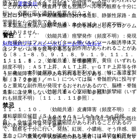
運営会社
膜充血、流涙、疼痛、背部痛、四肢痛、関節痛。
ことがあるので、検査終了後も意識レベル等の観察を十分に
行い、必要に応じ適切な処置を行うこと。
© 2021 HOKUTO Inc. All rights reserved.
主にコンピューター断層撮影における造影、静脈性尿路・血
管撮影からの報告である。
１１．１．６． 〈効能共通〉血小板減少（頻度不明）。
※本製品は疾病の診断・治療・予防を目的としたプログラム
ではありません。
警告
１１．１．７． 〈効能共通〉痙攣発作（頻度不明）：発現
した場合にはフェノバルビタール等バルビツール酸誘導体又
利用規約
プライバシーポリシー
お問い合わせ
１．１． ショック等の重篤な副作用があらわれることがあ
はジアゼパム等を投与すること。
る〔８．１−８．５、９．１．８、９．１．９、１１．１．
１１．１．８． 〈効能共通〉肝機能障害、黄疸（いずれも
１、１１．１．２、１１．１．１１参照〕。
頻度不明）：ＡＳＴ上昇、ＡＬＴ上昇、γ−ＧＴＰ上昇等を伴
１．２． 本剤は尿路・血管用造影剤であり、特に高濃度製
う肝機能障害、黄疸があらわれることがある〔９．３．１、
剤（３７０ｍｇＩ／ｍＬ）については脳・脊髄腔内に投与す
９．３．２参照〕。
ると重篤な副作用が発現するおそれがあるので、脳槽・脊髄
１１．１．９． 〈効能共通〉心室細動、冠動脈攣縮（いず
造影には使用しないこと〔１４．２．１参照〕。
れも頻度不明）〔１１．１．１１参照〕。
禁忌
１１．１．１０． 〈効能共通〉皮膚障害（頻度不明）：皮
膚粘膜眼症候群（Ｓｔｅｖｅｎｓ−Ｊｏｈｎｓｏｎ症候
２．１． ヨードに過敏症又はヨード造影剤に過敏症の既往
群）、急性汎発性発疹性膿疱症があらわれることがあるの
歴のある患者〔８．１参照〕。
で、観察を十分に行い、発熱、紅斑、小膿疱、そう痒感、眼
充血、口内炎等の症状が認められた場合には適切な処置を行
２．２． 重篤な甲状腺疾患のある患者［ヨード過剰に対す