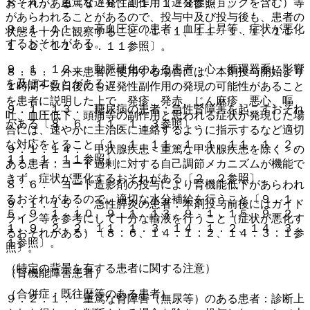
８．４． 重篤な遅発性副作用（遅発性ショックを含む）等
おそれがある〔８．６、１１．１．３参照〕。
があらわれることがあるので、投与中及び投与後も、患者の
９．１．１１． 高血圧症の患者：血圧上昇等、症状が悪化
状態を十分に観察すること〔１．１、１１．１．１、１１．
するおそれがある。
１．２、１１．１．１１参照〕。
９．１．１２． 動脈硬化のある患者：心・循環器系に影響
８．５． 外来患者に使用する場合には、本剤投与開始より
を及ぼすことがある。
１時間〜数日後にも遅発性副作用の発現の可能性があること
を患者に説明した上で、発疹、発赤、じん麻疹、悪心、嘔
９．１．１３． 糖尿病の患者：急性腎障害を起こすおそれ
吐、血圧低下、頭痛等の副作用と思われる症状が発現した場
がある〔８．６、１１．１．３参照〕。
合には、速やかに主治医に連絡するように指示するなど適切
な対応をとること〔１．１、１１．１．１、１１．１．２、
９．１．１４． 甲状腺疾患＜重篤な甲状腺疾患を除く＞の
１１．１．１１参照〕。
ある患者：ヨード過剰に対する自己調節メカニズムが機能で
きず、症状が悪化するおそれがある〔２．２参照〕。
８．６． ヨード造影剤の投与により腎機能低下があらわれ
るおそれがあるので、適切な水分補給を行うこと〔９．１．
９．１．１５． 急性膵炎の患者：本剤投与前後にはガイド
５、９．１．１０、９．１．１３、９．１．１５、９．２．
ライン等を参考にして十分な輸液を行うこと（症状が悪化す
１、９．２．２、１１．１．３、１４．１．２、１４．３．
るおそれがある）〔８．６、１４．１．２、１４．３．１参
１参照〕。
照〕。
（特定の背景を有する患者に関する注意）
（腎機能障害患者）
（合併症・既往歴等のある患者）
９．２．１． 重篤な腎障害（無尿等）のある患者：診断上