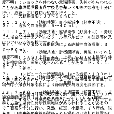
度不明）：ショックを伴わない意識障害、失神があらわれる
１）． 脳血管撮影：６〜１３ｍＬ。
ことがあるので、検査終了後も意識レベル等の観察を十分に
行い、必要に応じ適切な処置を行うこと。
２）． 大動脈撮影：３０〜５０ｍＬ。
１１．１．６． 〈効能共通〉血小板減少（頻度不明）。
３）． 選択的血管撮影：５〜４０ｍＬ。
１１．１．７． 〈効能共通〉痙攣発作（頻度不明）：発現
４）． 四肢血管撮影：２０〜５０ｍＬ。
した場合にはフェノバルビタール等バルビツール酸誘導体又
はジアゼパム等を投与すること。
５）． ディジタルＸ線撮影法による静脈性血管撮影：３
０〜５０ｍＬ。
１１．１．８． 〈効能共通〉肝機能障害、黄疸（いずれも
頻度不明）：ＡＳＴ上昇、ＡＬＴ上昇、γ−ＧＴＰ上昇等を伴
６）． ディジタルＸ線撮影法による動脈性血管撮影：３〜
う肝機能障害、黄疸があらわれることがある〔９．３．１、
３０ｍＬ。
９．３．２参照〕。
７）． コンピューター断層撮影における造影：１００ｍＬ
１１．１．９． 〈効能共通〉心室細動、冠動脈攣縮（いず
（胸・腹部を高速らせんコンピューター断層撮影で撮像する
れも頻度不明）〔１１．１．１１参照〕。
場合は、撮影対象部位により静脈内投与速度を調節する。
１１．１．１０． 〈効能共通〉皮膚障害（頻度不明）：皮
ただし、投与量は肝臓領域を除く胸・腹部の場合は１００ｍ
膚粘膜眼症候群（Ｓｔｅｖｅｎｓ−Ｊｏｈｎｓｏｎ症候
Ｌまでとするが、肝臓領域の場合は１５０ｍＬまで投与する
群）、急性汎発性発疹性膿疱症があらわれることがあるの
ことができる）。
で、観察を十分に行い、発熱、紅斑、小膿疱、そう痒感、眼
充血、口内炎等の症状が認められた場合には適切な処置を行