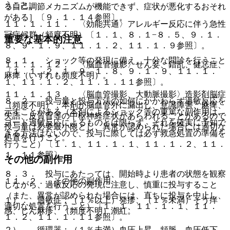
うこと。
る自己調節メカニズムが機能できず、症状が悪化するおそれ
がある］〔９．１．１４参照〕。
１１．１．１１． 〈効能共通〉アレルギー反応に伴う急性
冠症候群（頻度不明）〔１．１、８．１−８．５、９．１．
重要な基本的注意
８、９．１．９、１１．１．２、１１．１．９参照〕。
８．１． ショック等の発現に備え、十分な問診を行うこと
１１．１．１２． 〈脳血管撮影〉せん妄、錯乱、健忘症、
〔１．１、２．１、９．１．８、９．１．９、１１．１．
麻痺（いずれも頻度不明）。
１、１１．１．２、１１．１．１１参照〕。
１１．１．１３． 〈脳血管撮影、大動脈撮影〉造影剤脳症
８．２． 投与量と投与方法の如何にかかわらず過敏反応を
（頻度不明）：本剤が脳血管外に漏出し、意識障害、麻痺、
示すことがある（本剤によるショック等の重篤な副作用は、
失語、皮質盲等の中枢神経症状があらわれることがあるので
ヨード過敏反応によるものとは限らず、それを確実に予知で
投与量は必要最小限とし、異常が認められた場合には適切な
きる方法はないので、投与に際しては必ず救急処置の準備を
処置を行うこと。
行うこと）〔１．１、１１．１．１、１１．１．２、１１．
１．１１参照〕。
その他の副作用
８．３． 投与にあたっては、開始時より患者の状態を観察
１１．２． その他の副作用
しながら、過敏反応の発現に注意し、慎重に投与すること
（また、異常が認められた場合には、直ちに投与を中止し、
１）． 過敏症：（１％以上）発疹、（１％未満）そう痒
適切な処置を行うこと）〔１．１、１１．１．１、１１．
感、じん麻疹、（頻度不明）潮紅。
１．２、１１．１．１１参照〕。
２）． 循環器：（１％未満）血圧上昇、頻脈、血圧低下、