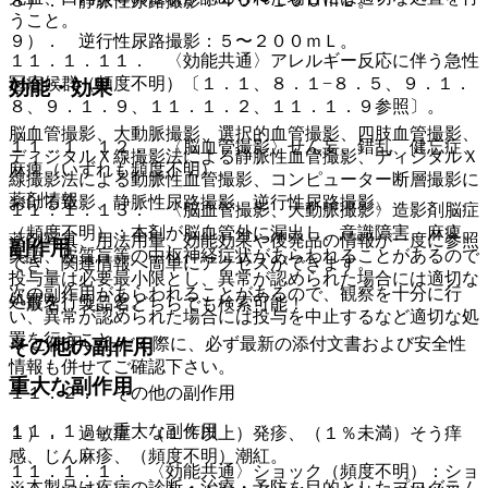
８）． 静脈性尿路撮影：４０〜１００ｍＬ。
うこと。
９）． 逆行性尿路撮影：５〜２００ｍＬ。
１１．１．１１． 〈効能共通〉アレルギー反応に伴う急性
冠症候群（頻度不明）〔１．１、８．１−８．５、９．１．
効能・効果
８、９．１．９、１１．１．２、１１．１．９参照〕。
脳血管撮影、大動脈撮影、選択的血管撮影、四肢血管撮影、
１１．１．１２． 〈脳血管撮影〉せん妄、錯乱、健忘症、
ディジタルＸ線撮影法による静脈性血管撮影、ディジタルＸ
麻痺（いずれも頻度不明）。
線撮影法による動脈性血管撮影、コンピューター断層撮影に
薬剤情報
おける造影、静脈性尿路撮影、逆行性尿路撮影。
１１．１．１３． 〈脳血管撮影、大動脈撮影〉造影剤脳症
（頻度不明）：本剤が脳血管外に漏出し、意識障害、麻痺、
薬剤写真、用法用量、効能効果や後発品の情報が一度に参照
副作用
失語、皮質盲等の中枢神経症状があらわれることがあるので
でき、関連情報へ簡単にアクセスができます。
投与量は必要最小限とし、異常が認められた場合には適切な
次の副作用があらわれることがあるので、観察を十分に行
処置を行うこと。
一般名、製品名どちらでも検索可能！
い、異常が認められた場合には投与を中止するなど適切な処
置を行うこと。
※ ご使用いただく際に、必ず最新の添付文書および安全性
その他の副作用
情報も併せてご確認下さい。
重大な副作用
１１．２． その他の副作用
１１．１． 重大な副作用
１）． 過敏症：（１％以上）発疹、（１％未満）そう痒
感、じん麻疹、（頻度不明）潮紅。
１１．１．１． 〈効能共通〉ショック（頻度不明）：ショ
※本製品は疾病の診断・治療・予防を目的としたプログラム