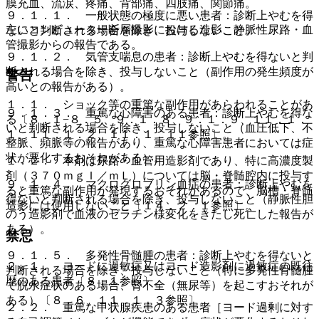
膜充血、流涙、疼痛、背部痛、四肢痛、関節痛。
９．１．１． 一般状態の極度に悪い患者：診断上やむを得
主にコンピューター断層撮影における造影、静脈性尿路・血
ないと判断される場合を除き、投与しないこと。
管撮影からの報告である。
９．１．２． 気管支喘息の患者：診断上やむを得ないと判
断される場合を除き、投与しないこと（副作用の発生頻度が
警告
高いとの報告がある）。
１．１． ショック等の重篤な副作用があらわれることがあ
９．１．３． 重篤な心障害のある患者：診断上やむを得な
る〔８．１−８．５、９．１．８、９．１．９、１１．１．
いと判断される場合を除き、投与しないこと（血圧低下、不
１、１１．１．２、１１．１．１１参照〕。
整脈、頻脈等の報告があり、重篤な心障害患者においては症
状が悪化するおそれがある）。
１．２． 本剤は尿路・血管用造影剤であり、特に高濃度製
剤（３７０ｍｇＩ／ｍＬ）については脳・脊髄腔内に投与す
９．１．４． マクログロブリン血症の患者：診断上やむを
ると重篤な副作用が発現するおそれがあるので、脳槽・脊髄
得ないと判断される場合を除き、投与しないこと（静脈性胆
造影には使用しないこと〔１４．２．１参照〕。
のう造影剤で血液のゼラチン様変化をきたし死亡した報告が
ある）。
禁忌
９．１．５． 多発性骨髄腫の患者：診断上やむを得ないと
２．１． ヨードに過敏症又はヨード造影剤に過敏症の既往
判断される場合を除き、投与しないこと（特に多発性骨髄腫
歴のある患者〔８．１参照〕。
で脱水症状のある場合、腎不全（無尿等）を起こすおそれが
ある）〔８．６、１１．１．３参照〕。
２．２． 重篤な甲状腺疾患のある患者［ヨード過剰に対す