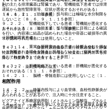
剤の主たる排泄臓器は腎臓であり、腎機能低下患者では排泄
と。
遅延から急性腎障害等、症状が悪化するおそれがある）
１４．１．２． 〈効能共通〉投与前には極端な水分制限を
〔８．６、１１．１．３参照〕。
しないこと〔８．６、９．１．１５参照〕。
９．２．２． 腎機能低下している患者：腎機能が悪化する
１４．１．３． 〈効能共通〉投与開始前に目視による確認
おそれがある〔８．６、１１．１．３参照〕。
を行い、内容液に結晶が認められた場合や容器に破損等の異
（肝機能障害患者）
常が認められた場合には使用しないこと。
９．３．１． 重篤な肝障害のある患者：診断上やむを得な
１４．１．４． 〈静脈性尿路撮影、逆行性尿路撮影〉静脈
いと判断される場合を除き、投与しないこと（症状が悪化す
性尿路撮影、逆行性尿路撮影の場合、検査前に腸内ガスを排
るおそれがある）〔１１．１．８参照〕。
除し、検査終了まで絶食すること。
９．３．２． 肝機能低下している患者：肝機能が悪化する
１４．２． 薬剤投与時の注意
おそれがある〔１１．１．８参照〕。
１４．２．１． 脳槽・脊髄造影には使用しないこと〔１．
２参照〕。
相互作用
１４．２．２． 静脈内投与により血管痛、血栓性静脈炎が
１０．２． 併用注意：
あらわれることがあるので、注入時に十分注意すること。
ビグアナイド系糖尿病用剤（メトホルミン塩酸塩、ブホルミ
１４．２．３． 本剤を用いてカテーテル等を使用する血管
ン塩酸塩等）［乳酸アシドーシスがあらわれるおそれがある
撮影の実施にあたっては、カテーテル内をよくフラッシュ