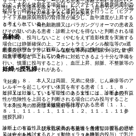
９．１．６． テタニーのある患者：診断上やむを得ないと
ので、本剤を使用する場合は、ビグアナイド系糖尿病用剤の
判断される場合を除き、投与しないこと（血中カルシウム低
投与を一時的に中止するなど適切な処置を行うこと（ビグア
下により、症状が悪化するおそれがある）。
ナイド系糖尿病用剤の腎排泄が減少し、血中濃度が上昇する
と考えられている）］。
９．１．７． 褐色細胞腫又はパラガングリオーマの患者及
びその疑いのある患者：診断上やむを得ないと判断される場
高齢者
合を除き、投与しないこと（やむをえず造影検査を実施する
場合には静脈確保の上、フェントラミンメシル酸塩等のα遮
患者の状態を十分に観察しながら慎重に投与すること（一般
断薬及びプロプラノロール塩酸塩等のβ遮断薬の十分な量を
に生理機能が低下している）。
用意するなど、これらの発作に対処できるよう十分な準備を
行い、慎重に投与すること）、血圧上昇、頻脈、不整脈等の
妊婦・授乳婦
発作が起こるおそれがある。
９．１．８． 本人又は両親、兄弟に発疹、じん麻疹等のア
（妊婦）
レルギーを起こしやすい体質を有する患者〔１．１、８．
妊婦又は妊娠している可能性のある女性には、診断上の有益
１、１１．１．１、１１．１．２、１１．１．１１参照〕。
性が危険性を上回ると判断される場合にのみ投与すること
９．１．９． 薬物過敏症の既往歴のある患者〔１．１、
（本剤投与の際にはＸ線照射を伴う）。
８．１、１１．１．１、１１．１．２、１１．１．１１参
（授乳婦）
照〕。
診断上の有益性及び母乳栄養の有益性を考慮し、授乳の継続
９．１．１０． 脱水症状のある患者：急性腎障害を起こす
又は中止を検討すること（動物（ラット静脈内投与）で乳汁
おそれがある〔８．６、１１．１．３参照〕。