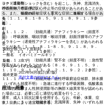
ヨード造影剤
ック（遅発性ショックを含む）を起こし、失神、意識消失、
2025年04月改訂(第7版)
呼吸困難、呼吸停止、心停止等の症状があらわれることがあ
る。また、軽度の過敏症状も重篤な症状に進展する場合があ
薬剤情報
後発品
る〔１．１、８．１−８．５、９．１．８、９．１．９参
先
照〕。
毒
劇
１１．１．２． 〈効能共通〉アナフィラキシー（頻度不
麻
明）：呼吸困難、咽頭浮腫・喉頭浮腫、顔面浮腫等のアナフ
向
ィラキシー（遅発性アナフィラキシーを含む）があらわれる
覚
ことがある〔１．１、８．１−８．５、９．１．８、９．
薬効分類
ヨード造影剤
１．９、１１．１．１１参照〕。
一般名
イオパミドールキット
１１．１．３． 〈効能共通〉腎不全（頻度不明）：急性腎
薬価
3317
円
障害があらわれることがある〔８．６、９．１．５、９．
メーカー
バイエル薬品
１．１０、９．１．１３、９．２．１、９．２．２参照〕。
2025年04月改訂(第7版)
最終更新
添付文書のPDFはこちら
１１．１．４． 〈効能共通〉急性呼吸窮迫症候群、肺水腫
（いずれも頻度不明）：急速に進行する呼吸困難、低酸素血
用法・用量
症、両側性びまん性肺浸潤影等の胸部Ｘ線異常等が認められ
た場合には、必要に応じ適切な処置を行うこと。
通常、成人１回次記量を使用する。なお、年齢、体重、症
１１．１．５． 〈効能共通〉意識障害、失神（いずれも頻
状、目的により適宜増減する。