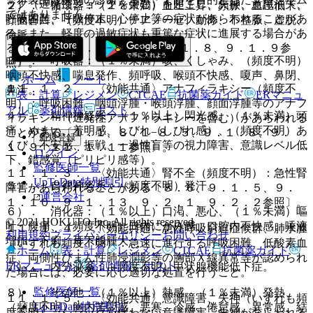
ック（遅発性ショックを含む）を起こし、失神、意識消失、
２）． 循環器：（１％未満）血圧上昇、頻脈、血圧低下、
ではありません。
呼吸困難、呼吸停止、心停止等の症状があらわれることがあ
顔面蒼白、（頻度不明）チアノーゼ、動悸、不整脈、虚脱、
る。また、軽度の過敏症状も重篤な症状に進展する場合があ
徐脈。
る〔１．１、８．１−８．５、９．１．８、９．１．９参
３）． 呼吸器：（１％未満）咳、くしゃみ、（頻度不明）
照〕。
咽頭不快感、喘息発作、頻呼吸、喉頭不快感、嗄声、鼻閉、
ホーム
ノート
１１．１．２． 〈効能共通〉アナフィラキシー（頻度不
鼻汁。
表・計算
レジメン
CTCAE
抗菌薬ガイド
ERマニュ
明）：呼吸困難、咽頭浮腫・喉頭浮腫、顔面浮腫等のアナフ
アル
薬剤情報
ポスト
４）． 精神神経系：（１％以上）閃光感、（１％未満）頭
ィラキシー（遅発性アナフィラキシーを含む）があらわれる
痛、めまい、羞明感、しびれ（しびれ感）、（頻度不明）あ
ことがある〔１．１、８．１−８．５、９．１．８、９．
新規登録
くび、不安感、振戦、一過性盲等の視力障害、意識レベル低
１．９、１１．１．１１参照〕。
ログイン
下、錯感覚（ピリピリ感等）。
監修医師一覧
１１．１．３． 〈効能共通〉腎不全（頻度不明）：急性腎
UpToDate特別割引
５）． 自律神経系：（頻度不明）発汗。
障害があらわれることがある〔８．６、９．１．５、９．
運営会社
１．１０、９．１．１３、９．２．１、９．２．２参照〕。
６）． 消化器：（１％以上）口渇、悪心、（１％未満）嘔
© 2021 HOKUTO Inc. All rights reserved.
吐、腹痛、（頻度不明）口内にがみ感、口腔内不快感、唾液
１１．１．４． 〈効能共通〉急性呼吸窮迫症候群、肺水腫
利用規約
プライバシーポリシー
お問い合わせ
増加、下痢、耳下腺腫大。
（いずれも頻度不明）：急速に進行する呼吸困難、低酸素血
ホーム
表・計算
レジメン
CTCAE
抗菌薬ガイド
症、両側性びまん性肺浸潤影等の胸部Ｘ線異常等が認められ
ERマニュアル
薬剤情報
ポスト
７）． 内分泌系：（頻度不明）甲状腺機能低下症。
た場合には、必要に応じ適切な処置を行うこと。
監修医師一覧
８）． その他：（１％以上）熱感、（１％未満）発熱、
１１．１．５． 〈効能共通〉意識障害、失神（いずれも頻
UpToDate特別割引
（頻度不明）胸内苦悶感、悪寒、冷感、倦怠感、異常感、結
度不明）：ショックを伴わない意識障害、失神があらわれる