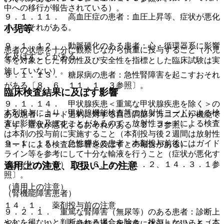
中への移行が報告されている）。
９．１．１１． 高血圧症の患者：血圧上昇等、症状が悪化
するおそれがある。
小児等
９．１．１２． 動脈硬化のある患者：心・循環器系に影響
患者の状態を十分に観察しながら慎重に投与すること（小児
を及ぼすことがある。
等を対象とした有効性及び安全性を指標とした臨床試験は実
施していない）。
９．１．１３． 糖尿病の患者：急性腎障害を起こすおそれ
がある〔８．６、１１．１．３参照〕。
臨床検査結果に及ぼす影響
９．１．１４． 甲状腺疾患＜重篤な甲状腺疾患を除く＞の
本剤投与により、甲状腺機能検査等の放射性ヨードによる検
ある患者：ヨード過剰に対する自己調節メカニズムが機能で
査に影響を及ぼすことがあるので、放射性ヨードによる検査
きず、症状が悪化するおそれがある〔２．２参照〕。
は本剤の投与前に実施すること（本剤投与後２週間は放射性
９．１．１５． 急性膵炎の患者：本剤投与前後にはガイド
ヨードによる検査に影響を及ぼすとの報告がある）。
ライン等を参考にして十分な輸液を行うこと（症状が悪化す
るおそれがある）〔８．６、１４．１．２、１４．３．１参
適用上の注意、取扱い上の注意
照〕。
（適用上の注意）
（腎機能障害患者）
１４．１． 薬剤投与前の注意
９．２．１． 重篤な腎障害（無尿等）のある患者：診断上
やむを得ないと判断される場合を除き、投与しないこと（本
１４．１．１． 〈効能共通〉投与前に体温まで温めるこ