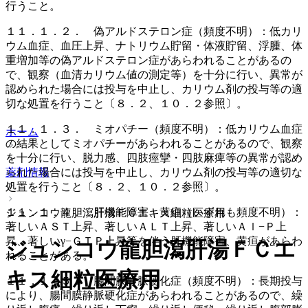
行うこと。
１１．１．２． 偽アルドステロン症（頻度不明）：低カリ
ウム血症、血圧上昇、ナトリウム貯留・体液貯留、浮腫、体
重増加等の偽アルドステロン症があらわれることがあるの
で、観察（血清カリウム値の測定等）を十分に行い、異常が
認められた場合には投与を中止し、カリウム剤の投与等の適
切な処置を行うこと〔８．２、１０．２参照〕。
１１．１．３． ミオパチー（頻度不明）：低カリウム血症
ホーム
の結果としてミオパチーがあらわれることがあるので、観察
を十分に行い、脱力感、四肢痙攣・四肢麻痺等の異常が認め
られた場合には投与を中止し、カリウム剤の投与等の適切な
薬剤情報
処置を行うこと〔８．２、１０．２参照〕。
１１．１．４． 肝機能障害、黄疸（いずれも頻度不明）：
ジュンコウ龍胆瀉肝湯ＦＣエキス細粒医療用
著しいＡＳＴ上昇、著しいＡＬＴ上昇、著しいＡｌ−Ｐ上
昇、著しいγ−ＧＴＰ上昇等を伴う肝機能障害、黄疸があらわ
ジュンコウ龍胆瀉肝湯ＦＣエ
れることがある。
キス細粒医療用
１１．１．５． 腸間膜静脈硬化症（頻度不明）：長期投与
により、腸間膜静脈硬化症があらわれることがあるので、繰