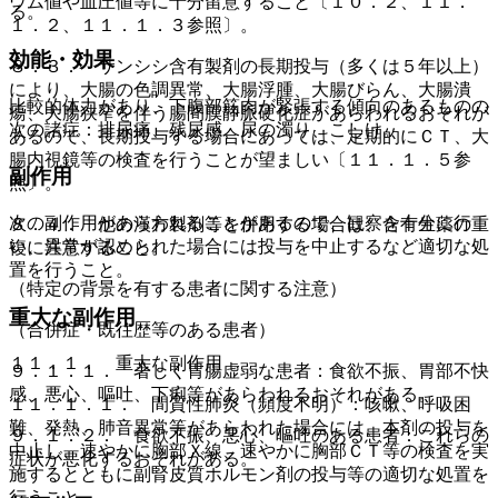
ウム値や血圧値等に十分留意すること〔１０．２、１１．
る。
１．２、１１．１．３参照〕。
効能・効果
８．３． サンシシ含有製剤の長期投与（多くは５年以上）
により、大腸の色調異常、大腸浮腫、大腸びらん、大腸潰
比較的体力があり、下腹部筋肉が緊張する傾向のあるものの
瘍、大腸狭窄を伴う腸間膜静脈硬化症があらわれるおそれが
次の諸症：排尿痛、残尿感、尿の濁り、こしけ。
あるので、長期投与する場合にあっては、定期的にＣＴ、大
腸内視鏡等の検査を行うことが望ましい〔１１．１．５参
副作用
照〕。
次の副作用があらわれることがあるので、観察を十分に行
８．４． 他の漢方製剤等を併用する場合は、含有生薬の重
い、異常が認められた場合には投与を中止するなど適切な処
複に注意すること。
置を行うこと。
（特定の背景を有する患者に関する注意）
重大な副作用
（合併症・既往歴等のある患者）
１１．１． 重大な副作用
９．１．１． 著しく胃腸虚弱な患者：食欲不振、胃部不快
感、悪心、嘔吐、下痢等があらわれるおそれがある。
１１．１．１． 間質性肺炎（頻度不明）：咳嗽、呼吸困
難、発熱、肺音異常等があらわれた場合には、本剤の投与を
９．１．２． 食欲不振、悪心、嘔吐のある患者：これらの
中止し、速やかに胸部Ｘ線、速やかに胸部ＣＴ等の検査を実
症状が悪化するおそれがある。
施するとともに副腎皮質ホルモン剤の投与等の適切な処置を
行うこと。