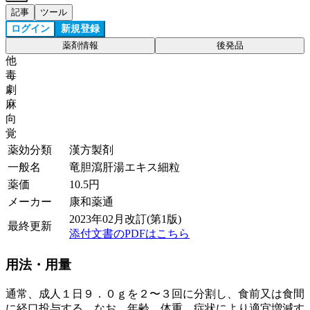
記事
ツール
ログイン
新規登録
薬剤情報
後発品
他
毒
劇
麻
向
覚
薬効分類
漢方製剤
一般名
竜胆瀉肝湯エキス細粒
薬価
10.5
円
メーカー
康和薬通
2023年02月改訂(第1版)
最終更新
添付文書のPDFはこちら
用法・用量
通常、成人１日９．０ｇを２〜３回に分割し、食前又は食間
に経口投与する。なお、年齢、体重、症状により適宜増減す