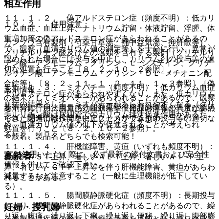
相互作用
１１．１．２． 偽アルドステロン症（頻度不明）：低カリ
１０．２． 併用注意：
ウム血症、血圧上昇、ナトリウム貯留・体液貯留、浮腫、体
重増加等の偽アルドステロン症があらわれることがあるの
カンゾウ含有製剤（芍薬甘草湯、補中益気湯、抑肝散等）、
で、観察（血清カリウム値の測定等）を十分に行い、異常が
グリチルリチン酸及びその塩類を含有する製剤（グリチルリ
認められた場合には投与を中止し、カリウム剤の投与等の適
チン酸一アンモニウム・グリシン・Ｌ−システイン、グリチ
切な処置を行うこと〔８．２、１０．２参照〕。
ルリチン酸一アンモニウム・グリシン・ＤＬ−メチオニン配
合錠等）〔８．２、１１．１．２、１１．１．３参照〕［偽
１１．１．３． ミオパチー（頻度不明）：低カリウム血症
薬剤情報
アルドステロン症があらわれやすくなり、また、低カリウム
の結果としてミオパチーがあらわれることがあるので、観察
血症の結果として、ミオパチーがあらわれやすくなる（グリ
薬剤写真、用法用量、効能効果や後発品の情報が一度に参照
を十分に行い、脱力感、四肢痙攣・四肢麻痺等の異常が認め
チルリチン酸は尿細管でのカリウム排泄促進作用があるた
でき、関連情報へ簡単にアクセスができます。
られた場合には投与を中止し、カリウム剤の投与等の適切な
め、血清カリウム値の低下が促進されることが考えられ
処置を行うこと〔８．２、１０．２参照〕。
る）］。
一般名、製品名どちらでも検索可能！
１１．１．４． 肝機能障害、黄疸（いずれも頻度不明）：
※ ご使用いただく際に、必ず最新の添付文書および安全性
高齢者
著しいＡＳＴ上昇、著しいＡＬＴ上昇、著しいＡｌ−Ｐ上
情報も併せてご確認下さい。
昇、著しいγ−ＧＴＰ上昇等を伴う肝機能障害、黄疸があらわ
減量するなど注意すること（一般に生理機能が低下してい
れることがある。
る）。
１１．１．５． 腸間膜静脈硬化症（頻度不明）：長期投与
により、腸間膜静脈硬化症があらわれることがあるので、繰
妊婦・授乳婦
り返し腹痛、繰り返し下痢、繰り返し便秘、繰り返し腹部膨
※本製品は疾病の診断・治療・予防を目的としたプログラム