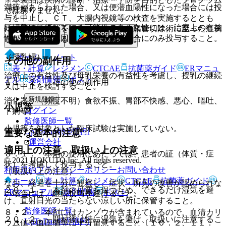
満等があらわれた場合、又は便潜血陽性になった場合には投
（妊婦）
ではありません。
与を中止し、ＣＴ、大腸内視鏡等の検査を実施するととも
妊婦又は妊娠している可能性のある女性には、治療上の有益
に、適切な処置を行うこと（なお、腸管切除術に至った症例
性が危険性を上回ると判断される場合にのみ投与すること。
も報告されている）〔８．３参照〕。
（授乳婦）
ホーム
ノート
その他の副作用
表・計算
レジメン
CTCAE
抗菌薬ガイド
ERマニュ
治療上の有益性及び母乳栄養の有益性を考慮し、授乳の継続
アル
薬剤情報
ポスト
１１．２． その他の副作用
又は中止を検討すること。
新規登録
消化器：（頻度不明）食欲不振、胃部不快感、悪心、嘔吐、
小児等
ログイン
下痢等。
監修医師一覧
小児等を対象とした臨床試験は実施していない。
UpToDate特別割引
重要な基本的注意
運営会社
適用上の注意、取扱い上の注意
８．１． 本剤の使用にあたっては、患者の証（体質・症
© 2021 HOKUTO Inc. All rights reserved.
状）を考慮して投与すること。
利用規約
プライバシーポリシー
お問い合わせ
（取扱い上の注意）
ホーム
表・計算
レジメン
CTCAE
抗菌薬ガイド
なお、経過を十分に観察し、症状・所見の改善が認められな
２０．１． 本剤の品質を保つため、できるだけ湿気を避
ERマニュアル
薬剤情報
ポスト
い場合には、継続投与を避けること。
け、直射日光の当たらない涼しい所に保管すること。
監修医師一覧
８．２． 本剤にはカンゾウが含まれているので、血清カリ
２０．２． 開封後は特に湿気を避け、取扱いに注意するこ
UpToDate特別割引
ウム値や血圧値等に十分留意すること〔１０．２、１１．