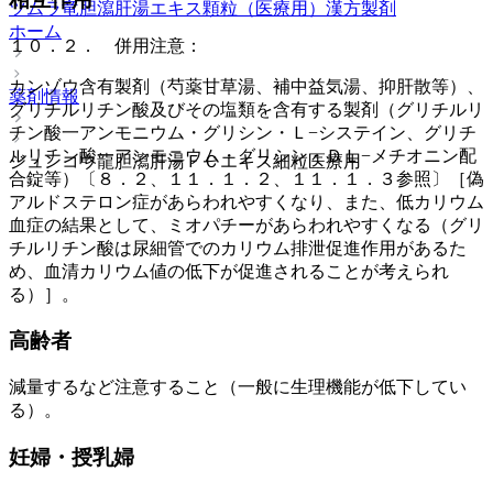
ツムラ竜胆瀉肝湯エキス顆粒（医療用）
漢方製剤
ホーム
１０．２． 併用注意：
カンゾウ含有製剤（芍薬甘草湯、補中益気湯、抑肝散等）、
薬剤情報
グリチルリチン酸及びその塩類を含有する製剤（グリチルリ
チン酸一アンモニウム・グリシン・Ｌ−システイン、グリチ
ルリチン酸一アンモニウム・グリシン・ＤＬ−メチオニン配
ジュンコウ龍胆瀉肝湯ＦＣエキス細粒医療用
合錠等）〔８．２、１１．１．２、１１．１．３参照〕［偽
アルドステロン症があらわれやすくなり、また、低カリウム
血症の結果として、ミオパチーがあらわれやすくなる（グリ
チルリチン酸は尿細管でのカリウム排泄促進作用があるた
め、血清カリウム値の低下が促進されることが考えられ
る）］。
高齢者
減量するなど注意すること（一般に生理機能が低下してい
る）。
妊婦・授乳婦