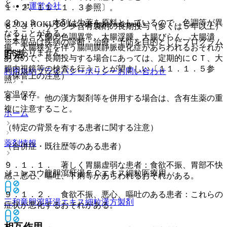
と。
運営会社
１．２、１１．１．３参照〕。
２０．３． 本剤は生薬を原料としているので、色調等が異
© 2021 HOKUTO Inc. All rights reserved.
８．３． サンシシ含有製剤の長期投与（多くは５年以上）
なることがある。
により、大腸の色調異常、大腸浮腫、大腸びらん、大腸潰
※本製品は疾病の診断・治療・予防を目的としたプログラム
瘍、大腸狭窄を伴う腸間膜静脈硬化症があらわれるおそれが
ではありません。
貯法
あるので、長期投与する場合にあっては、定期的にＣＴ、大
腸内視鏡等の検査を行うことが望ましい〔１１．１．５参
利用規約
プライバシーポリシー
お問い合わせ
（保管上の注意）
照〕。
室温保存。
８．４． 他の漢方製剤等を併用する場合は、含有生薬の重
複に注意すること。
ホーム
（特定の背景を有する患者に関する注意）
薬剤情報
（合併症・既往歴等のある患者）
９．１．１． 著しく胃腸虚弱な患者：食欲不振、胃部不快
ジュンコウ龍胆瀉肝湯ＦＣエキス細粒医療用
感、悪心、嘔吐、下痢等があらわれるおそれがある。
９．１．２． 食欲不振、悪心、嘔吐のある患者：これらの
三和竜胆瀉肝湯エキス細粒
漢方製剤
症状が悪化するおそれがある。
相互作用